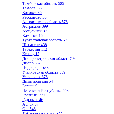
Тамбовская область
585
Тамбов
327
Котовск
36
Рассказово
33
Астраханская область
576
Астрахань
399
Ахтубинск
37
Камызяк
16
Туркестанская область
571
Шымкент
438
Туркестан
112
Кентау
17
Днепропетровская область
570
Днепр
532
Подгородное
8
Ульяновская область
559
Ульяновск
376
Димитровград
54
Барыш
9
Чеченская Республика
553
Грозный
399
Гудермес
46
Аргун
37
Ош
546
Хабаровский край
522