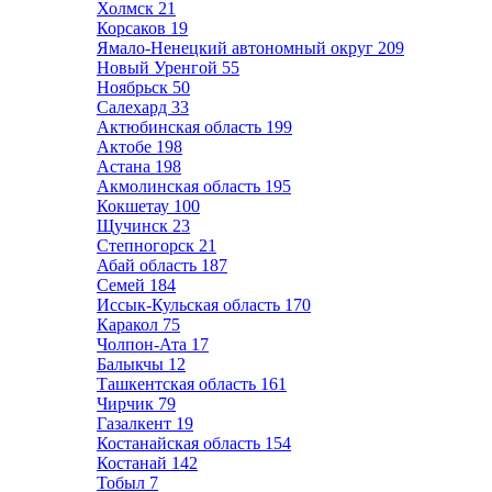
Холмск
21
Корсаков
19
Ямало-Ненецкий автономный округ
209
Новый Уренгой
55
Ноябрьск
50
Салехард
33
Актюбинская область
199
Актобе
198
Астана
198
Акмолинская область
195
Кокшетау
100
Щучинск
23
Степногорск
21
Абай область
187
Семей
184
Иссык-Кульская область
170
Каракол
75
Чолпон-Ата
17
Балыкчы
12
Ташкентская область
161
Чирчик
79
Газалкент
19
Костанайская область
154
Костанай
142
Тобыл
7