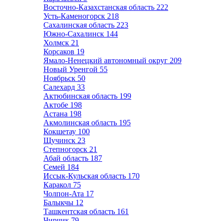
Восточно-Казахстанская область
222
Усть-Каменогорск
218
Сахалинская область
223
Южно-Сахалинск
144
Холмск
21
Корсаков
19
Ямало-Ненецкий автономный округ
209
Новый Уренгой
55
Ноябрьск
50
Салехард
33
Актюбинская область
199
Актобе
198
Астана
198
Акмолинская область
195
Кокшетау
100
Щучинск
23
Степногорск
21
Абай область
187
Семей
184
Иссык-Кульская область
170
Каракол
75
Чолпон-Ата
17
Балыкчы
12
Ташкентская область
161
Чирчик
79