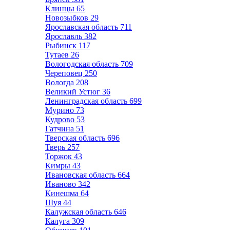
Клинцы
65
Новозыбков
29
Ярославская область
711
Ярославль
382
Рыбинск
117
Тутаев
26
Вологодская область
709
Череповец
250
Вологда
208
Великий Устюг
36
Ленинградская область
699
Мурино
73
Кудрово
53
Гатчина
51
Тверская область
696
Тверь
257
Торжок
43
Кимры
43
Ивановская область
664
Иваново
342
Кинешма
64
Шуя
44
Калужская область
646
Калуга
309