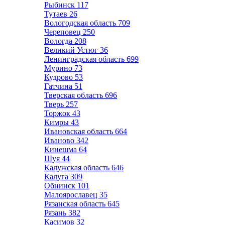
Рыбинск
117
Тутаев
26
Вологодская область
709
Череповец
250
Вологда
208
Великий Устюг
36
Ленинградская область
699
Мурино
73
Кудрово
53
Гатчина
51
Тверская область
696
Тверь
257
Торжок
43
Кимры
43
Ивановская область
664
Иваново
342
Кинешма
64
Шуя
44
Калужская область
646
Калуга
309
Обнинск
101
Малоярославец
35
Рязанская область
645
Рязань
382
Касимов
32