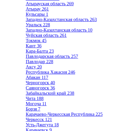
Атырауская область
269
Атырау
261
Кульсары
1
Западно-Казахстанская область
263
Уральск
228
Западно-Казахтанская область
10
Чуйская область
261
Токмок
45
Кант
36
Кара-Балта
23
Павлодарская область
257
Павлодар
228
Аксу
20
Республика Хакасия
246
Абакан
117
Черногорск
40
Саяногорск
36
Забайкальский край
238
Чита
188
Могоча
11
Борзя
7
Карачаево-Черкесская Республика
225
Черкесск
121
Усть-Джегута
18
Карачаевск
9