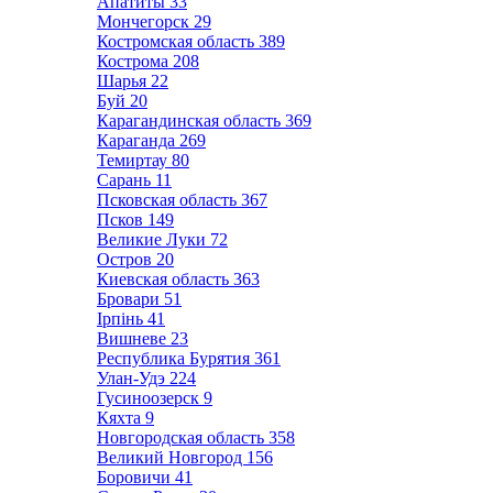
Апатиты
33
Мончегорск
29
Костромская область
389
Кострома
208
Шарья
22
Буй
20
Карагандинская область
369
Караганда
269
Темиртау
80
Сарань
11
Псковская область
367
Псков
149
Великие Луки
72
Остров
20
Киевская область
363
Бровари
51
Ірпінь
41
Вишневе
23
Республика Бурятия
361
Улан-Удэ
224
Гусиноозерск
9
Кяхта
9
Новгородская область
358
Великий Новгород
156
Боровичи
41