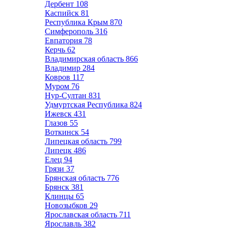
Дербент
108
Каспийск
81
Республика Крым
870
Симферополь
316
Евпатория
78
Керчь
62
Владимирская область
866
Владимир
284
Ковров
117
Муром
76
Нур-Султан
831
Удмуртская Республика
824
Ижевск
431
Глазов
55
Воткинск
54
Липецкая область
799
Липецк
486
Елец
94
Грязи
37
Брянская область
776
Брянск
381
Клинцы
65
Новозыбков
29
Ярославская область
711
Ярославль
382