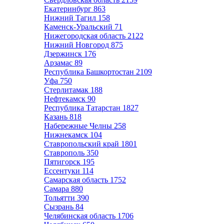
Екатеринбург
863
Нижний Тагил
158
Каменск-Уральский
71
Нижегородская область
2122
Нижний Новгород
875
Дзержинск
176
Арзамас
89
Республика Башкортостан
2109
Уфа
750
Стерлитамак
188
Нефтекамск
90
Республика Татарстан
1827
Казань
818
Набережные Челны
258
Нижнекамск
104
Ставропольский край
1801
Ставрополь
350
Пятигорск
195
Ессентуки
114
Самарская область
1752
Самара
880
Тольятти
390
Сызрань
84
Челябинская область
1706