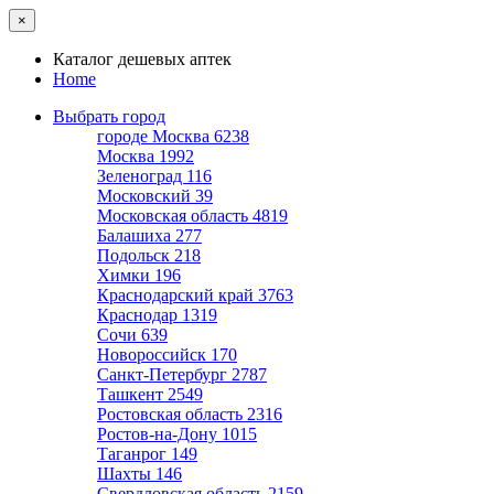
×
Каталог дешевых аптек
Home
Выбрать город
городе Москва
6238
Москва
1992
Зеленоград
116
Московский
39
Московская область
4819
Балашиха
277
Подольск
218
Химки
196
Краснодарский край
3763
Краснодар
1319
Сочи
639
Новороссийск
170
Санкт-Петербург
2787
Ташкент
2549
Ростовская область
2316
Ростов-на-Дону
1015
Таганрог
149
Шахты
146
Свердловская область
2159