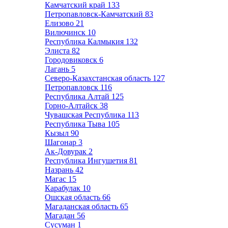
Камчатский край
133
Петропавловск-Камчатский
83
Елизово
21
Вилючинск
10
Республика Калмыкия
132
Элиста
82
Городовиковск
6
Лагань
5
Северо-Казахстанская область
127
Петропавловск
116
Республика Алтай
125
Горно-Алтайск
38
Чувашская Республика
113
Республика Тыва
105
Кызыл
90
Шагонар
3
Ак-Довурак
2
Республика Ингушетия
81
Назрань
42
Магас
15
Карабулак
10
Ошская область
66
Магаданская область
65
Магадан
56
Сусуман
1