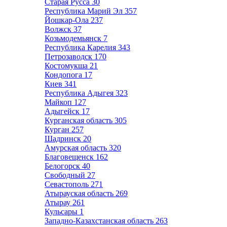
Старая Русса
30
Республика Марий Эл
357
Йошкар-Ола
237
Волжск
37
Козьмодемьянск
7
Республика Карелия
343
Петрозаводск
170
Костомукша
21
Кондопога
17
Киев
341
Республика Адыгея
323
Майкоп
127
Адыгейск
17
Курганская область
305
Курган
257
Шадринск
20
Амурская область
320
Благовещенск
162
Белогорск
40
Свободный
27
Севастополь
271
Атырауская область
269
Атырау
261
Кульсары
1
Западно-Казахстанская область
263