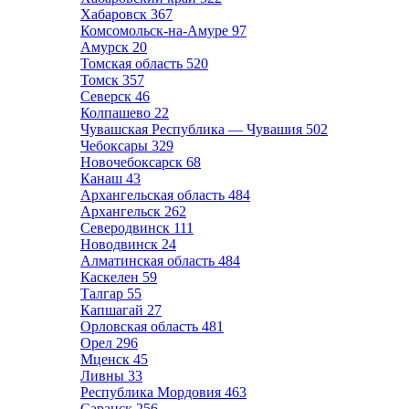
Хабаровск
367
Комсомольск-на-Амуре
97
Амурск
20
Томская область
520
Томск
357
Северск
46
Колпашево
22
Чувашская Республика — Чувашия
502
Чебоксары
329
Новочебоксарск
68
Канаш
43
Архангельская область
484
Архангельск
262
Северодвинск
111
Новодвинск
24
Алматинская область
484
Каскелен
59
Талгар
55
Капшагай
27
Орловская область
481
Орел
296
Мценск
45
Ливны
33
Республика Мордовия
463
Саранск
256