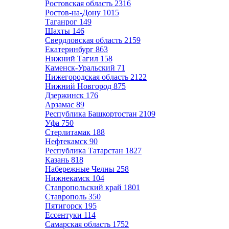
Ростовская область
2316
Ростов-на-Дону
1015
Таганрог
149
Шахты
146
Свердловская область
2159
Екатеринбург
863
Нижний Тагил
158
Каменск-Уральский
71
Нижегородская область
2122
Нижний Новгород
875
Дзержинск
176
Арзамас
89
Республика Башкортостан
2109
Уфа
750
Стерлитамак
188
Нефтекамск
90
Республика Татарстан
1827
Казань
818
Набережные Челны
258
Нижнекамск
104
Ставропольский край
1801
Ставрополь
350
Пятигорск
195
Ессентуки
114
Самарская область
1752