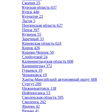
Скопин
25
Курская область
637
Курск
446
Курчатов
22
Льгов
5
Пензенская область
627
Пенза
397
Кузнецк
55
Заречный
33
Кировская область
624
Киров
426
Кирово-Чепецк
50
Слободской
24
Калининградская область
608
Калининград
372
Гурьевск
19
Черняховск
19
Ханты-Мансийский автономный округ
608
Сургут
209
Нижневартовск
138
Нефтеюганск
53
Смоленская область
595
Смоленск
262
Ярцево
42
Вязьма
41