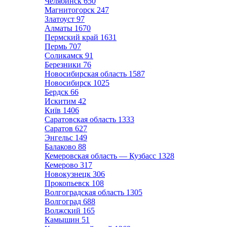
Челябинск
650
Магнитогорск
247
Златоуст
97
Алматы
1670
Пермский край
1631
Пермь
707
Соликамск
91
Березники
76
Новосибирская область
1587
Новосибирск
1025
Бердск
66
Искитим
42
Київ
1406
Саратовская область
1333
Саратов
627
Энгельс
149
Балаково
88
Кемеровская область — Кузбасс
1328
Кемерово
317
Новокузнецк
306
Прокопьевск
108
Волгоградская область
1305
Волгоград
688
Волжский
165
Камышин
51