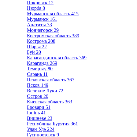
Покровск
12
Нюрба
8
Мурманская область
415
Мурманск
161
Апатиты
33
Мончегорск
29
Костромская область
389
Кострома
208
Шарья
22
Буй
20
Карагандинская область
369
Караганда
269
Темиртау
80
Сарань
11
Псковская область
367
Псков
149
Великие Луки
72
Остров
20
Киевская область
363
Бровари
51
Ірпінь
41
Вишневе
23
Республика Бурятия
361
Улан-Удэ
224
Гусиноозерск
9