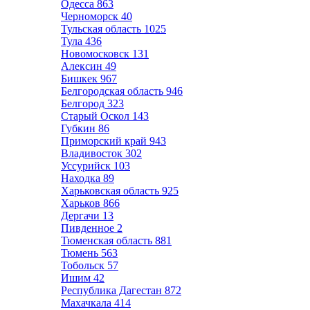
Одесса
863
Черноморск
40
Тульская область
1025
Тула
436
Новомосковск
131
Алексин
49
Бишкек
967
Белгородская область
946
Белгород
323
Старый Оскол
143
Губкин
86
Приморский край
943
Владивосток
302
Уссурийск
103
Находка
89
Харьковская область
925
Харьков
866
Дергачи
13
Пивденное
2
Тюменская область
881
Тюмень
563
Тобольск
57
Ишим
42
Республика Дагестан
872
Махачкала
414