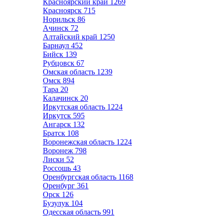
Красноярский край
1269
Красноярск
715
Норильск
86
Ачинск
72
Алтайский край
1250
Барнаул
452
Бийск
139
Рубцовск
67
Омская область
1239
Омск
894
Тара
20
Калачинск
20
Иркутская область
1224
Иркутск
595
Ангарск
132
Братск
108
Воронежская область
1224
Воронеж
798
Лиски
52
Россошь
43
Оренбургская область
1168
Оренбург
361
Орск
126
Бузулук
104
Одесская область
991