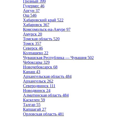
Грозный
399
Гудермес
46
Аргун
37
Ош
546
Хабаровский край
522
Хабаровск
367
Комсомольск-на-Амуре
97
Амурск
20
Томская область
520
Томск
357
Северск
46
Колпашево
22
Чувашская Республика — Чувашия
502
Чебоксары
329
Новочебоксарск
68
Канаш
43
Архангельская область
484
Архангельск
262
Северодвинск
111
Новодвинск
24
Алматинская область
484
Каскелен
59
Талгар
55
Капшагай
27
Орловская область
481