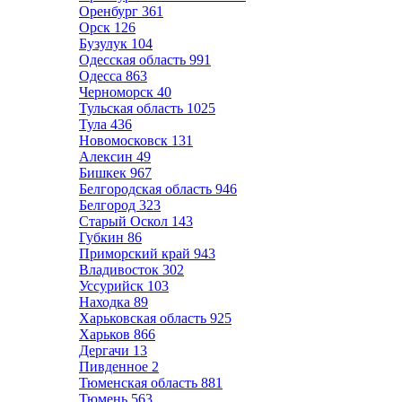
Оренбург
361
Орск
126
Бузулук
104
Одесская область
991
Одесса
863
Черноморск
40
Тульская область
1025
Тула
436
Новомосковск
131
Алексин
49
Бишкек
967
Белгородская область
946
Белгород
323
Старый Оскол
143
Губкин
86
Приморский край
943
Владивосток
302
Уссурийск
103
Находка
89
Харьковская область
925
Харьков
866
Дергачи
13
Пивденное
2
Тюменская область
881
Тюмень
563