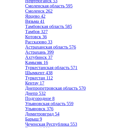
Нефтеюганск
53
Смоленская область
595
Смоленск
262
Ярцево
42
Вязьма
41
Тамбовская область
585
Тамбов
327
Котовск
36
Рассказово
33
Астраханская область
576
Астрахань
399
Ахтубинск
37
Камызяк
16
Туркестанская область
571
Шымкент
438
Туркестан
112
Кентау
17
Днепропетровская область
570
Днепр
532
Подгородное
8
Ульяновская область
559
Ульяновск
376
Димитровград
54
Барыш
9
Чеченская Республика
553