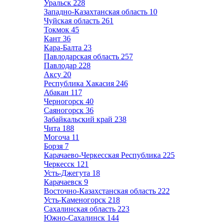
Уральск
228
Западно-Казахтанская область
10
Чуйская область
261
Токмок
45
Кант
36
Кара-Балта
23
Павлодарская область
257
Павлодар
228
Аксу
20
Республика Хакасия
246
Абакан
117
Черногорск
40
Саяногорск
36
Забайкальский край
238
Чита
188
Могоча
11
Борзя
7
Карачаево-Черкесская Республика
225
Черкесск
121
Усть-Джегута
18
Карачаевск
9
Восточно-Казахстанская область
222
Усть-Каменогорск
218
Сахалинская область
223
Южно-Сахалинск
144