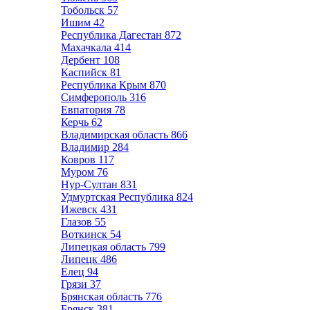
Тобольск
57
Ишим
42
Республика Дагестан
872
Махачкала
414
Дербент
108
Каспийск
81
Республика Крым
870
Симферополь
316
Евпатория
78
Керчь
62
Владимирская область
866
Владимир
284
Ковров
117
Муром
76
Нур-Султан
831
Удмуртская Республика
824
Ижевск
431
Глазов
55
Воткинск
54
Липецкая область
799
Липецк
486
Елец
94
Грязи
37
Брянская область
776
Брянск
381