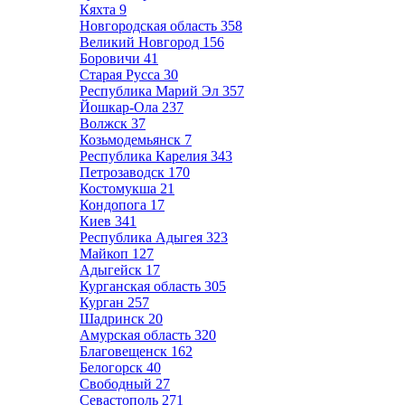
Кяхта
9
Новгородская область
358
Великий Новгород
156
Боровичи
41
Старая Русса
30
Республика Марий Эл
357
Йошкар-Ола
237
Волжск
37
Козьмодемьянск
7
Республика Карелия
343
Петрозаводск
170
Костомукша
21
Кондопога
17
Киев
341
Республика Адыгея
323
Майкоп
127
Адыгейск
17
Курганская область
305
Курган
257
Шадринск
20
Амурская область
320
Благовещенск
162
Белогорск
40
Свободный
27
Севастополь
271