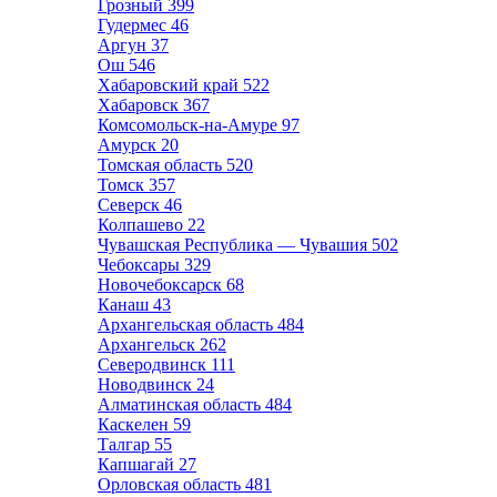
Грозный
399
Гудермес
46
Аргун
37
Ош
546
Хабаровский край
522
Хабаровск
367
Комсомольск-на-Амуре
97
Амурск
20
Томская область
520
Томск
357
Северск
46
Колпашево
22
Чувашская Республика — Чувашия
502
Чебоксары
329
Новочебоксарск
68
Канаш
43
Архангельская область
484
Архангельск
262
Северодвинск
111
Новодвинск
24
Алматинская область
484
Каскелен
59
Талгар
55
Капшагай
27
Орловская область
481