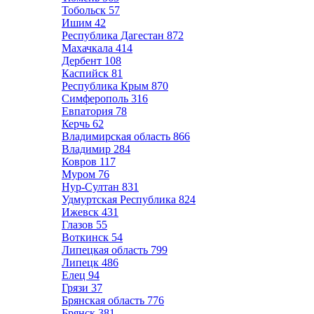
Тобольск
57
Ишим
42
Республика Дагестан
872
Махачкала
414
Дербент
108
Каспийск
81
Республика Крым
870
Симферополь
316
Евпатория
78
Керчь
62
Владимирская область
866
Владимир
284
Ковров
117
Муром
76
Нур-Султан
831
Удмуртская Республика
824
Ижевск
431
Глазов
55
Воткинск
54
Липецкая область
799
Липецк
486
Елец
94
Грязи
37
Брянская область
776
Брянск
381