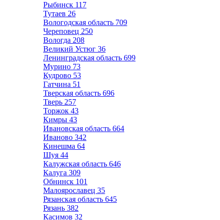
Рыбинск
117
Тутаев
26
Вологодская область
709
Череповец
250
Вологда
208
Великий Устюг
36
Ленинградская область
699
Мурино
73
Кудрово
53
Гатчина
51
Тверская область
696
Тверь
257
Торжок
43
Кимры
43
Ивановская область
664
Иваново
342
Кинешма
64
Шуя
44
Калужская область
646
Калуга
309
Обнинск
101
Малоярославец
35
Рязанская область
645
Рязань
382
Касимов
32