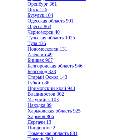
Оренбург
361
Орск
126
Бузулук
104
Одесская область
991
Одесса
863
Черноморск
40
Тульская область
1025
Тула
436
Новомосковск
131
Алексин
49
Бишкек
967
Белгородская область
946
Белгород
323
Старый Оскол
143
Губкин
86
Приморский край
943
Владивосток
302
Уссурийск
103
Находка
89
Харьковская область
925
Харьков
866
Дергачи
13
Пивденное
2
Тюменская область
881
Тюмень
563