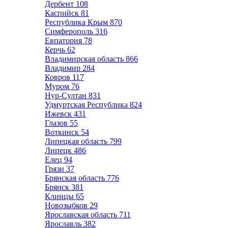
Дербент
108
Каспийск
81
Республика Крым
870
Симферополь
316
Евпатория
78
Керчь
62
Владимирская область
866
Владимир
284
Ковров
117
Муром
76
Нур-Султан
831
Удмуртская Республика
824
Ижевск
431
Глазов
55
Воткинск
54
Липецкая область
799
Липецк
486
Елец
94
Грязи
37
Брянская область
776
Брянск
381
Клинцы
65
Новозыбков
29
Ярославская область
711
Ярославль
382