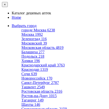
×
Каталог дешевых аптек
Home
Выбрать город
городе Москва
6238
Москва
1992
Зеленоград
116
Московский
39
Московская область
4819
Балашиха
277
Подольск
218
Химки
196
Краснодарский край
3763
Краснодар
1319
Сочи
639
Новороссийск
170
Санкт-Петербург
2787
Ташкент
2549
Ростовская область
2316
Ростов-на-Дону
1015
Таганрог
149
Шахты
146
Свердловская область
2159