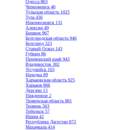
Одесса
863
Черноморск
40
Тульская область
1025
Тула
436
Новомосковск
131
Алексин
49
Бишкек
967
Белгородская область
946
Белгород
323
Старый Оскол
143
Губкин
86
Приморский край
943
Владивосток
302
Уссурийск
103
Находка
89
Харьковская область
925
Харьков
866
Дергачи
13
Пивденное
2
Тюменская область
881
Тюмень
563
Тобольск
57
Ишим
42
Республика Дагестан
872
Махачкала
414