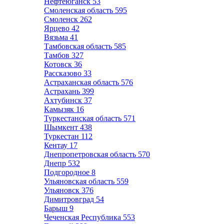
Нефтеюганск
53
Смоленская область
595
Смоленск
262
Ярцево
42
Вязьма
41
Тамбовская область
585
Тамбов
327
Котовск
36
Рассказово
33
Астраханская область
576
Астрахань
399
Ахтубинск
37
Камызяк
16
Туркестанская область
571
Шымкент
438
Туркестан
112
Кентау
17
Днепропетровская область
570
Днепр
532
Подгородное
8
Ульяновская область
559
Ульяновск
376
Димитровград
54
Барыш
9
Чеченская Республика
553