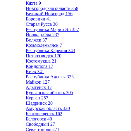
Кяхта
9
Новгородская область
358
Великий Новгород
156
Боровичи
41
Старая Русса
30
Республика Марий Эл
357
Йошкар-Ола
237
Волжск
37
Козьмодемьянск
7
Республика Карелия
343
Петрозаводск
170
Костомукша
21
Кондопога
17
Киев
341
Республика Адыгея
323
Майкоп
127
Адыгейск
17
Курганская область
305
Курган
257
Шадринск
20
Амурская область
320
Благовещенск
162
Белогорск
40
Свободный
27
Севастополь
271