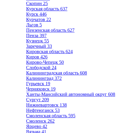
Скопин
25
Курская область
637
Курск
446
Курчатов
22
Льгов
5
Пензенская область
627
Пенза
397
Кузнецк
55
Заречный
33
Кировская область
624
Киров
426
Кирово-Чепецк
50
Слободской
24
Калининградская область
608
Калининград
372
Гурьевск
19
Черняховск
19
Ханты-Мансийский автономный округ
608
Сургут
209
Нижневартовск
138
Нефтеюганск
53
Смоленская область
595
Смоленск
262
Ярцево
42
Вязьма
41