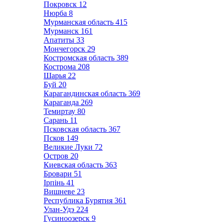
Покровск
12
Нюрба
8
Мурманская область
415
Мурманск
161
Апатиты
33
Мончегорск
29
Костромская область
389
Кострома
208
Шарья
22
Буй
20
Карагандинская область
369
Караганда
269
Темиртау
80
Сарань
11
Псковская область
367
Псков
149
Великие Луки
72
Остров
20
Киевская область
363
Бровари
51
Ірпінь
41
Вишневе
23
Республика Бурятия
361
Улан-Удэ
224
Гусиноозерск
9