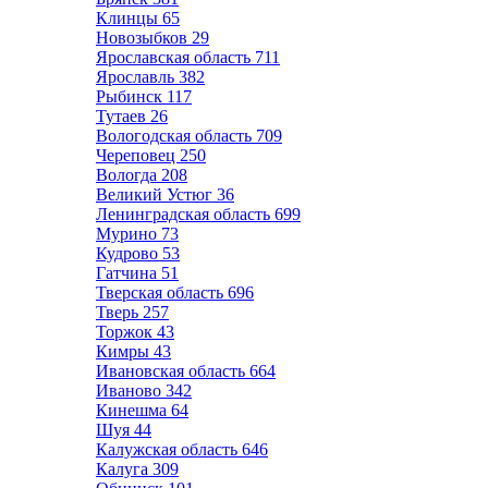
Клинцы
65
Новозыбков
29
Ярославская область
711
Ярославль
382
Рыбинск
117
Тутаев
26
Вологодская область
709
Череповец
250
Вологда
208
Великий Устюг
36
Ленинградская область
699
Мурино
73
Кудрово
53
Гатчина
51
Тверская область
696
Тверь
257
Торжок
43
Кимры
43
Ивановская область
664
Иваново
342
Кинешма
64
Шуя
44
Калужская область
646
Калуга
309