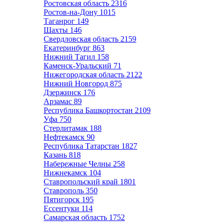
Ростовская область
2316
Ростов-на-Дону
1015
Таганрог
149
Шахты
146
Свердловская область
2159
Екатеринбург
863
Нижний Тагил
158
Каменск-Уральский
71
Нижегородская область
2122
Нижний Новгород
875
Дзержинск
176
Арзамас
89
Республика Башкортостан
2109
Уфа
750
Стерлитамак
188
Нефтекамск
90
Республика Татарстан
1827
Казань
818
Набережные Челны
258
Нижнекамск
104
Ставропольский край
1801
Ставрополь
350
Пятигорск
195
Ессентуки
114
Самарская область
1752