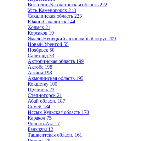
Восточно-Казахстанская область
222
Усть-Каменогорск
218
Сахалинская область
223
Южно-Сахалинск
144
Холмск
21
Корсаков
19
Ямало-Ненецкий автономный округ
209
Новый Уренгой
55
Ноябрьск
50
Салехард
33
Актюбинская область
199
Актобе
198
Астана
198
Акмолинская область
195
Кокшетау
100
Щучинск
23
Степногорск
21
Абай область
187
Семей
184
Иссык-Кульская область
170
Каракол
75
Чолпон-Ата
17
Балыкчы
12
Ташкентская область
161
Чирчик
79