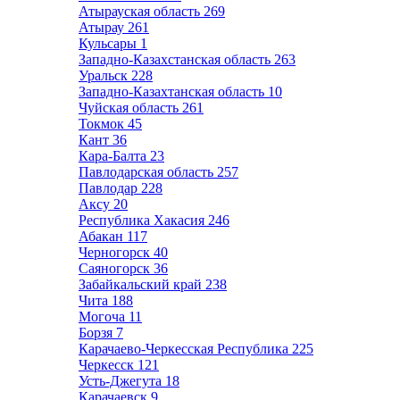
Атырауская область
269
Атырау
261
Кульсары
1
Западно-Казахстанская область
263
Уральск
228
Западно-Казахтанская область
10
Чуйская область
261
Токмок
45
Кант
36
Кара-Балта
23
Павлодарская область
257
Павлодар
228
Аксу
20
Республика Хакасия
246
Абакан
117
Черногорск
40
Саяногорск
36
Забайкальский край
238
Чита
188
Могоча
11
Борзя
7
Карачаево-Черкесская Республика
225
Черкесск
121
Усть-Джегута
18
Карачаевск
9