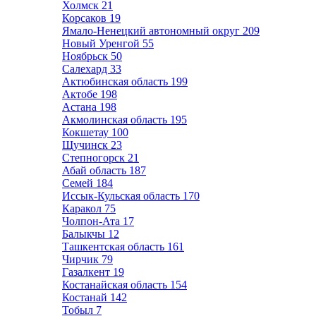
Холмск
21
Корсаков
19
Ямало-Ненецкий автономный округ
209
Новый Уренгой
55
Ноябрьск
50
Салехард
33
Актюбинская область
199
Актобе
198
Астана
198
Акмолинская область
195
Кокшетау
100
Щучинск
23
Степногорск
21
Абай область
187
Семей
184
Иссык-Кульская область
170
Каракол
75
Чолпон-Ата
17
Балыкчы
12
Ташкентская область
161
Чирчик
79
Газалкент
19
Костанайская область
154
Костанай
142
Тобыл
7