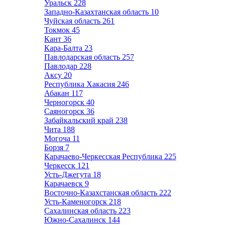
Уральск
228
Западно-Казахтанская область
10
Чуйская область
261
Токмок
45
Кант
36
Кара-Балта
23
Павлодарская область
257
Павлодар
228
Аксу
20
Республика Хакасия
246
Абакан
117
Черногорск
40
Саяногорск
36
Забайкальский край
238
Чита
188
Могоча
11
Борзя
7
Карачаево-Черкесская Республика
225
Черкесск
121
Усть-Джегута
18
Карачаевск
9
Восточно-Казахстанская область
222
Усть-Каменогорск
218
Сахалинская область
223
Южно-Сахалинск
144