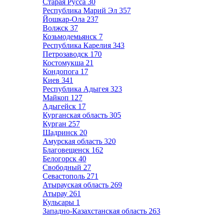
Старая Русса
30
Республика Марий Эл
357
Йошкар-Ола
237
Волжск
37
Козьмодемьянск
7
Республика Карелия
343
Петрозаводск
170
Костомукша
21
Кондопога
17
Киев
341
Республика Адыгея
323
Майкоп
127
Адыгейск
17
Курганская область
305
Курган
257
Шадринск
20
Амурская область
320
Благовещенск
162
Белогорск
40
Свободный
27
Севастополь
271
Атырауская область
269
Атырау
261
Кульсары
1
Западно-Казахстанская область
263