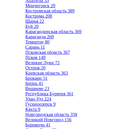
Апатиты
33
Мончегорск
29
Костромская область
389
Кострома
208
Шарья
22
Буй
20
Карагандинская область
369
Караганда
269
Темиртау
80
Сарань
11
Псковская область
367
Псков
149
Великие Луки
72
Остров
20
Киевская область
363
Бровари
51
Ірпінь
41
Вишневе
23
Республика Бурятия
361
Улан-Удэ
224
Гусиноозерск
9
Кяхта
9
Новгородская область
358
Великий Новгород
156
Боровичи
41