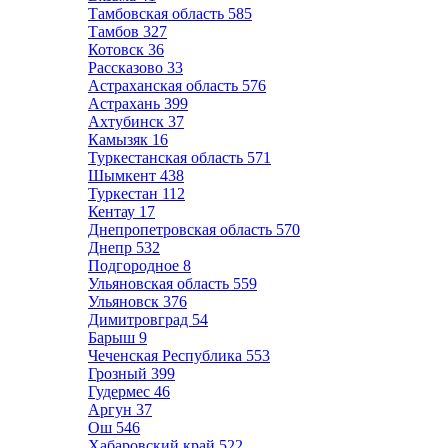
Тамбовская область
585
Тамбов
327
Котовск
36
Рассказово
33
Астраханская область
576
Астрахань
399
Ахтубинск
37
Камызяк
16
Туркестанская область
571
Шымкент
438
Туркестан
112
Кентау
17
Днепропетровская область
570
Днепр
532
Подгородное
8
Ульяновская область
559
Ульяновск
376
Димитровград
54
Барыш
9
Чеченская Республика
553
Грозный
399
Гудермес
46
Аргун
37
Ош
546
Хабаровский край
522