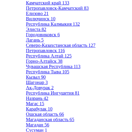
Камчатский край
133
Петропавловск-Камчатский
83
Елизово
21
Вилючинск
10
Республика Калмыкия
132
Элиста
82
Городовиковск
6
Лагань
5
Северо-Казахстанская область
127
Петропавловск
116
Республика Алтай
125
Горно-Алтайск
38
Чувашская Республика
113
Республика Тыва
105
Кызыл
90
Шагонар
3
Ак-Довурак
2
Республика Ингушетия
81
Назрань
42
Магас
15
Карабулак
10
Ошская область
66
Магаданская область
65
Магадан
56
Сусуман
1