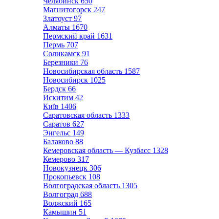
Челябинск
650
Магнитогорск
247
Златоуст
97
Алматы
1670
Пермский край
1631
Пермь
707
Соликамск
91
Березники
76
Новосибирская область
1587
Новосибирск
1025
Бердск
66
Искитим
42
Київ
1406
Саратовская область
1333
Саратов
627
Энгельс
149
Балаково
88
Кемеровская область — Кузбасс
1328
Кемерово
317
Новокузнецк
306
Прокопьевск
108
Волгоградская область
1305
Волгоград
688
Волжский
165
Камышин
51