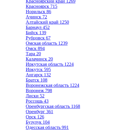
Красноярский край
1269
Красноярск
715
Норильск
86
Ачинск
72
Алтайский край
1250
Барнаул
452
Бийск
139
Рубцовск
67
Омская область
1239
Омск
894
Тара
20
Калачинск
20
Иркутская область
1224
Иркутск
595
Ангарск
132
Братск
108
Воронежская область
1224
Воронеж
798
Лиски
52
Россошь
43
Оренбургская область
1168
Оренбург
361
Орск
126
Бузулук
104
Одесская область
991