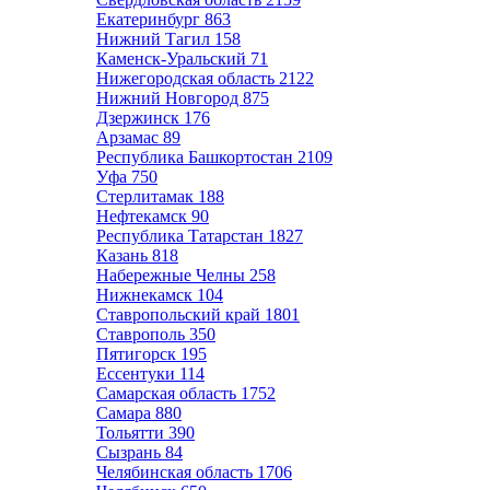
Екатеринбург
863
Нижний Тагил
158
Каменск-Уральский
71
Нижегородская область
2122
Нижний Новгород
875
Дзержинск
176
Арзамас
89
Республика Башкортостан
2109
Уфа
750
Стерлитамак
188
Нефтекамск
90
Республика Татарстан
1827
Казань
818
Набережные Челны
258
Нижнекамск
104
Ставропольский край
1801
Ставрополь
350
Пятигорск
195
Ессентуки
114
Самарская область
1752
Самара
880
Тольятти
390
Сызрань
84
Челябинская область
1706