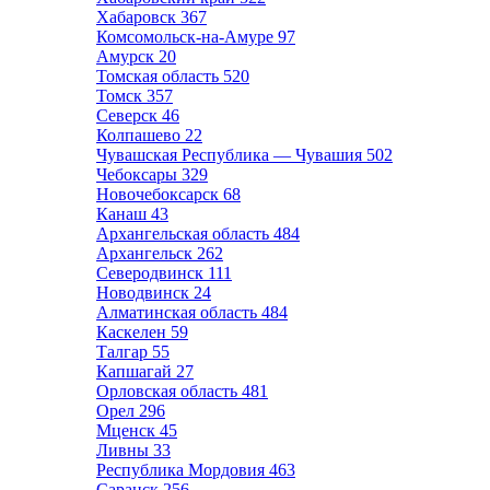
Хабаровск
367
Комсомольск-на-Амуре
97
Амурск
20
Томская область
520
Томск
357
Северск
46
Колпашево
22
Чувашская Республика — Чувашия
502
Чебоксары
329
Новочебоксарск
68
Канаш
43
Архангельская область
484
Архангельск
262
Северодвинск
111
Новодвинск
24
Алматинская область
484
Каскелен
59
Талгар
55
Капшагай
27
Орловская область
481
Орел
296
Мценск
45
Ливны
33
Республика Мордовия
463
Саранск
256