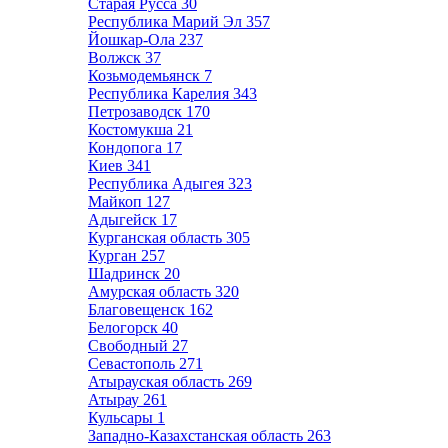
Старая Русса
30
Республика Марий Эл
357
Йошкар-Ола
237
Волжск
37
Козьмодемьянск
7
Республика Карелия
343
Петрозаводск
170
Костомукша
21
Кондопога
17
Киев
341
Республика Адыгея
323
Майкоп
127
Адыгейск
17
Курганская область
305
Курган
257
Шадринск
20
Амурская область
320
Благовещенск
162
Белогорск
40
Свободный
27
Севастополь
271
Атырауская область
269
Атырау
261
Кульсары
1
Западно-Казахстанская область
263