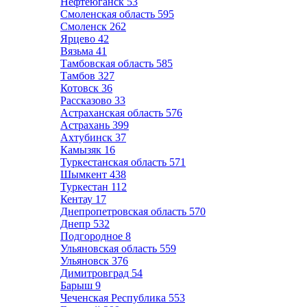
Нефтеюганск
53
Смоленская область
595
Смоленск
262
Ярцево
42
Вязьма
41
Тамбовская область
585
Тамбов
327
Котовск
36
Рассказово
33
Астраханская область
576
Астрахань
399
Ахтубинск
37
Камызяк
16
Туркестанская область
571
Шымкент
438
Туркестан
112
Кентау
17
Днепропетровская область
570
Днепр
532
Подгородное
8
Ульяновская область
559
Ульяновск
376
Димитровград
54
Барыш
9
Чеченская Республика
553