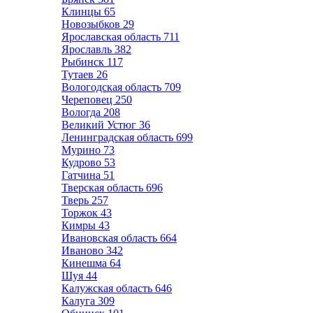
Клинцы
65
Новозыбков
29
Ярославская область
711
Ярославль
382
Рыбинск
117
Тутаев
26
Вологодская область
709
Череповец
250
Вологда
208
Великий Устюг
36
Ленинградская область
699
Мурино
73
Кудрово
53
Гатчина
51
Тверская область
696
Тверь
257
Торжок
43
Кимры
43
Ивановская область
664
Иваново
342
Кинешма
64
Шуя
44
Калужская область
646
Калуга
309