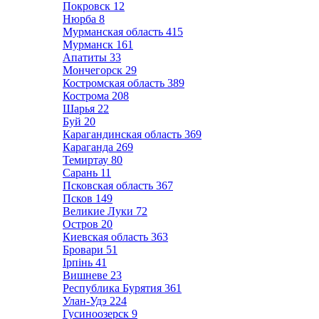
Покровск
12
Нюрба
8
Мурманская область
415
Мурманск
161
Апатиты
33
Мончегорск
29
Костромская область
389
Кострома
208
Шарья
22
Буй
20
Карагандинская область
369
Караганда
269
Темиртау
80
Сарань
11
Псковская область
367
Псков
149
Великие Луки
72
Остров
20
Киевская область
363
Бровари
51
Ірпінь
41
Вишневе
23
Республика Бурятия
361
Улан-Удэ
224
Гусиноозерск
9