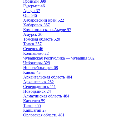
Грозный
399
Гудермес
46
Аргун
37
Ош
546
Хабаровский край
522
Хабаровск
367
Комсомольск-на-Амуре
97
Амурск
20
Томская область
520
Томск
357
Северск
46
Колпашево
22
Чувашская Республика — Чувашия
502
Чебоксары
329
Новочебоксарск
68
Канаш
43
Архангельская область
484
Архангельск
262
Северодвинск
111
Новодвинск
24
Алматинская область
484
Каскелен
59
Талгар
55
Капшагай
27
Орловская область
481