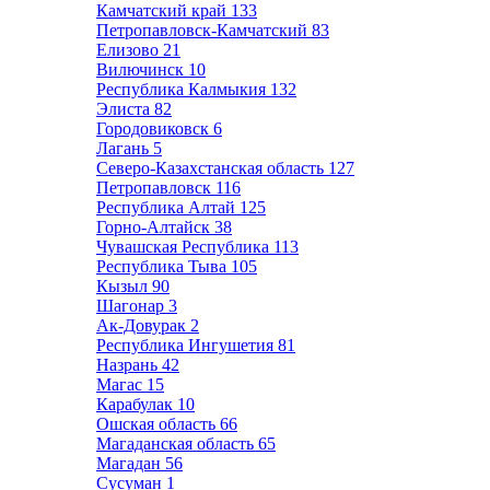
Камчатский край
133
Петропавловск-Камчатский
83
Елизово
21
Вилючинск
10
Республика Калмыкия
132
Элиста
82
Городовиковск
6
Лагань
5
Северо-Казахстанская область
127
Петропавловск
116
Республика Алтай
125
Горно-Алтайск
38
Чувашская Республика
113
Республика Тыва
105
Кызыл
90
Шагонар
3
Ак-Довурак
2
Республика Ингушетия
81
Назрань
42
Магас
15
Карабулак
10
Ошская область
66
Магаданская область
65
Магадан
56
Сусуман
1