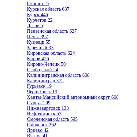
Скопин
25
Курская область
637
Курск
446
Курчатов
22
Льгов
5
Пензенская область
627
Пенза
397
Кузнецк
55
Заречный
33
Кировская область
624
Киров
426
Кирово-Чепецк
50
Слободской
24
Калининградская область
608
Калининград
372
Гурьевск
19
Черняховск
19
Ханты-Мансийский автономный округ
608
Сургут
209
Нижневартовск
138
Нефтеюганск
53
Смоленская область
595
Смоленск
262
Ярцево
42
Вязьма
41