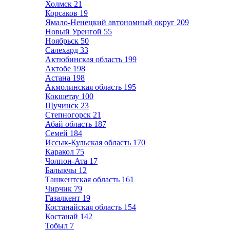
Холмск
21
Корсаков
19
Ямало-Ненецкий автономный округ
209
Новый Уренгой
55
Ноябрьск
50
Салехард
33
Актюбинская область
199
Актобе
198
Астана
198
Акмолинская область
195
Кокшетау
100
Щучинск
23
Степногорск
21
Абай область
187
Семей
184
Иссык-Кульская область
170
Каракол
75
Чолпон-Ата
17
Балыкчы
12
Ташкентская область
161
Чирчик
79
Газалкент
19
Костанайская область
154
Костанай
142
Тобыл
7