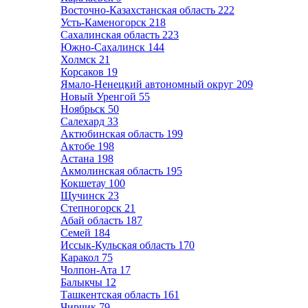
Восточно-Казахстанская область
222
Усть-Каменогорск
218
Сахалинская область
223
Южно-Сахалинск
144
Холмск
21
Корсаков
19
Ямало-Ненецкий автономный округ
209
Новый Уренгой
55
Ноябрьск
50
Салехард
33
Актюбинская область
199
Актобе
198
Астана
198
Акмолинская область
195
Кокшетау
100
Щучинск
23
Степногорск
21
Абай область
187
Семей
184
Иссык-Кульская область
170
Каракол
75
Чолпон-Ата
17
Балыкчы
12
Ташкентская область
161
Чирчик
79