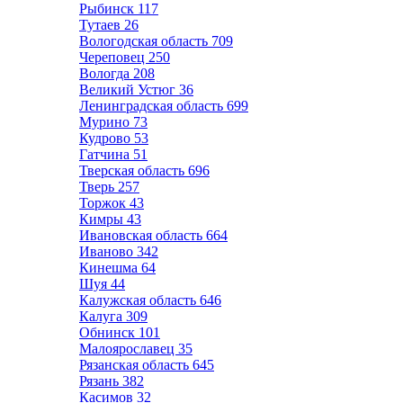
Рыбинск
117
Тутаев
26
Вологодская область
709
Череповец
250
Вологда
208
Великий Устюг
36
Ленинградская область
699
Мурино
73
Кудрово
53
Гатчина
51
Тверская область
696
Тверь
257
Торжок
43
Кимры
43
Ивановская область
664
Иваново
342
Кинешма
64
Шуя
44
Калужская область
646
Калуга
309
Обнинск
101
Малоярославец
35
Рязанская область
645
Рязань
382
Касимов
32