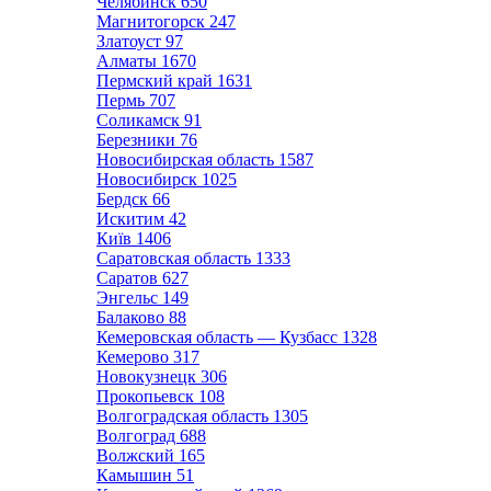
Челябинск
650
Магнитогорск
247
Златоуст
97
Алматы
1670
Пермский край
1631
Пермь
707
Соликамск
91
Березники
76
Новосибирская область
1587
Новосибирск
1025
Бердск
66
Искитим
42
Київ
1406
Саратовская область
1333
Саратов
627
Энгельс
149
Балаково
88
Кемеровская область — Кузбасс
1328
Кемерово
317
Новокузнецк
306
Прокопьевск
108
Волгоградская область
1305
Волгоград
688
Волжский
165
Камышин
51