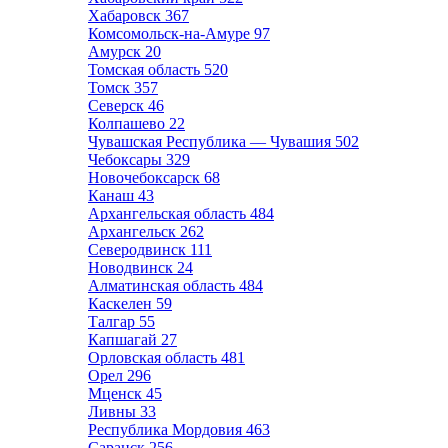
Хабаровск
367
Комсомольск-на-Амуре
97
Амурск
20
Томская область
520
Томск
357
Северск
46
Колпашево
22
Чувашская Республика — Чувашия
502
Чебоксары
329
Новочебоксарск
68
Канаш
43
Архангельская область
484
Архангельск
262
Северодвинск
111
Новодвинск
24
Алматинская область
484
Каскелен
59
Талгар
55
Капшагай
27
Орловская область
481
Орел
296
Мценск
45
Ливны
33
Республика Мордовия
463
Саранск
256