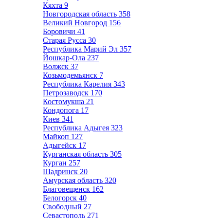
Кяхта
9
Новгородская область
358
Великий Новгород
156
Боровичи
41
Старая Русса
30
Республика Марий Эл
357
Йошкар-Ола
237
Волжск
37
Козьмодемьянск
7
Республика Карелия
343
Петрозаводск
170
Костомукша
21
Кондопога
17
Киев
341
Республика Адыгея
323
Майкоп
127
Адыгейск
17
Курганская область
305
Курган
257
Шадринск
20
Амурская область
320
Благовещенск
162
Белогорск
40
Свободный
27
Севастополь
271