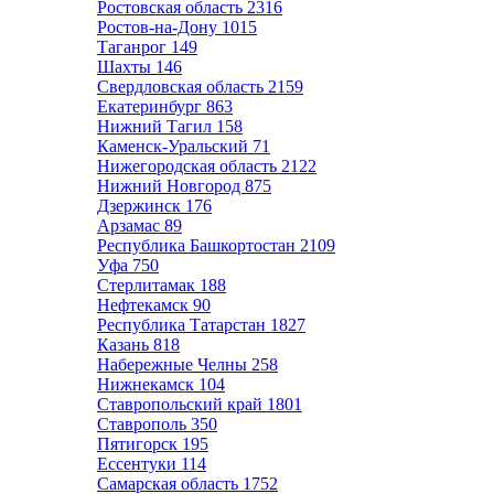
Ростовская область
2316
Ростов-на-Дону
1015
Таганрог
149
Шахты
146
Свердловская область
2159
Екатеринбург
863
Нижний Тагил
158
Каменск-Уральский
71
Нижегородская область
2122
Нижний Новгород
875
Дзержинск
176
Арзамас
89
Республика Башкортостан
2109
Уфа
750
Стерлитамак
188
Нефтекамск
90
Республика Татарстан
1827
Казань
818
Набережные Челны
258
Нижнекамск
104
Ставропольский край
1801
Ставрополь
350
Пятигорск
195
Ессентуки
114
Самарская область
1752