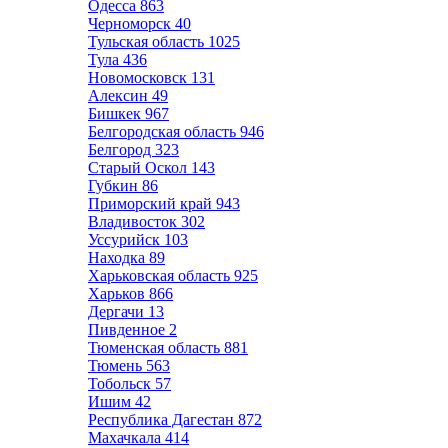
Одесса
863
Черноморск
40
Тульская область
1025
Тула
436
Новомосковск
131
Алексин
49
Бишкек
967
Белгородская область
946
Белгород
323
Старый Оскол
143
Губкин
86
Приморский край
943
Владивосток
302
Уссурийск
103
Находка
89
Харьковская область
925
Харьков
866
Дергачи
13
Пивденное
2
Тюменская область
881
Тюмень
563
Тобольск
57
Ишим
42
Республика Дагестан
872
Махачкала
414