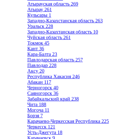
Атырауская область
269
Атырау
261
Кульсары
1
Западно-Казахстанская область
263
Уральск
228
Западно-Казахтанская область
10
Чуйская область
261
Токмок
45
Кант
36
Кара-Балта
23
Павлодарская область
257
Павлодар
228
Аксу
20
Республика Хакасия
246
Абакан
117
Черногорск
40
Саяногорск
36
Забайкальский край
238
Чита
188
Могоча
11
Борзя
7
Карачаево-Черкесская Республика
225
Черкесск
121
Усть-Джегута
18
Карачаевск
9