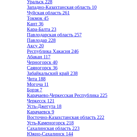
Уральск
228
Западно-Казахтанская область
10
Чуйская область
261
Токмок
45
Кант
36
Кара-Балта
23
Павлодарская область
257
Павлодар
228
Аксу
20
Республика Хакасия
246
Абакан
117
Черногорск
40
Саяногорск
36
Забайкальский край
238
Чита
188
Могоча
11
Борзя
7
Карачаево-Черкесская Республика
225
Черкесск
121
Усть-Джегута
18
Карачаевск
9
Восточно-Казахстанская область
222
Усть-Каменогорск
218
Сахалинская область
223
Южно-Сахалинск
144