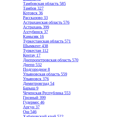
Тамбовская область
585
Тамбов
327
Котовск
36
Рассказово
33
Астраханская область
576
Астрахань
399
Ахтубинск
37
Камызяк
16
Туркестанская область
571
Шымкент
438
Туркестан
112
Кентау
17
Днепропетровская область
570
Днепр
532
Подгородное
8
Ульяновская область
559
Ульяновск
376
Димитровград
54
Барыш
9
Чеченская Республика
553
Грозный
399
Гудермес
46
Аргун
37
Ош
546
Хабаровский край
522