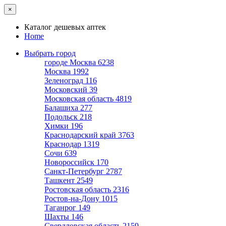
×
Каталог дешевых аптек
Home
Выбрать город
городе Москва
6238
Москва
1992
Зеленоград
116
Московский
39
Московская область
4819
Балашиха
277
Подольск
218
Химки
196
Краснодарский край
3763
Краснодар
1319
Сочи
639
Новороссийск
170
Санкт-Петербург
2787
Ташкент
2549
Ростовская область
2316
Ростов-на-Дону
1015
Таганрог
149
Шахты
146
Свердловская область
2159