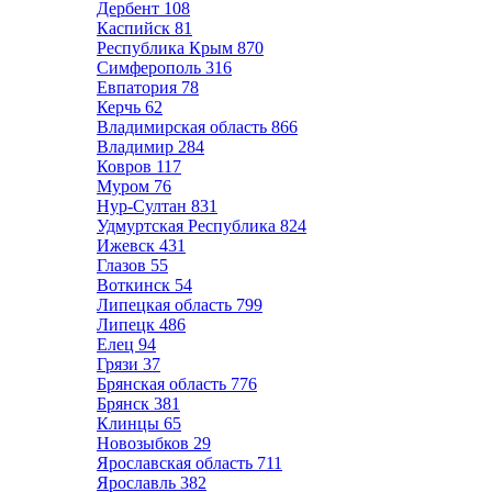
Дербент
108
Каспийск
81
Республика Крым
870
Симферополь
316
Евпатория
78
Керчь
62
Владимирская область
866
Владимир
284
Ковров
117
Муром
76
Нур-Султан
831
Удмуртская Республика
824
Ижевск
431
Глазов
55
Воткинск
54
Липецкая область
799
Липецк
486
Елец
94
Грязи
37
Брянская область
776
Брянск
381
Клинцы
65
Новозыбков
29
Ярославская область
711
Ярославль
382