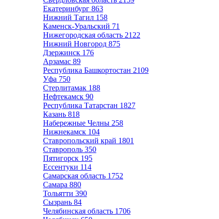
Екатеринбург
863
Нижний Тагил
158
Каменск-Уральский
71
Нижегородская область
2122
Нижний Новгород
875
Дзержинск
176
Арзамас
89
Республика Башкортостан
2109
Уфа
750
Стерлитамак
188
Нефтекамск
90
Республика Татарстан
1827
Казань
818
Набережные Челны
258
Нижнекамск
104
Ставропольский край
1801
Ставрополь
350
Пятигорск
195
Ессентуки
114
Самарская область
1752
Самара
880
Тольятти
390
Сызрань
84
Челябинская область
1706