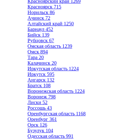
Красноярский край
1269
Красноярск
715
Норильск
86
Ачинск
72
Алтайский край
1250
Барнаул
452
Бийск
139
Рубцовск
67
Омская область
1239
Омск
894
Тара
20
Калачинск
20
Иркутская область
1224
Иркутск
595
Ангарск
132
Братск
108
Воронежская область
1224
Воронеж
798
Лиски
52
Россошь
43
Оренбургская область
1168
Оренбург
361
Орск
126
Бузулук
104
Одесская область
991