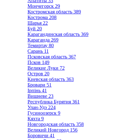
Апатиты
33
Мончегорск
29
Костромская область
389
Кострома
208
Шарья
22
Буй
20
Карагандинская область
369
Караганда
269
Темиртау
80
Сарань
11
Псковская область
367
Псков
149
Великие Луки
72
Остров
20
Киевская область
363
Бровари
51
Ірпінь
41
Вишневе
23
Республика Бурятия
361
Улан-Удэ
224
Гусиноозерск
9
Кяхта
9
Новгородская область
358
Великий Новгород
156
Боровичи
41