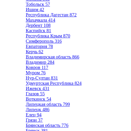
Тобольск
57
Ишим
42
Республика Дагестан
872
Махачкала
414
Дербент
108
Каспийск
81
Республика Крым
870
Симферополь
316
Евпатория
78
Керчь
62
Владимирская область
866
Владимир
284
Ковров
117
Муром
76
Нур-Султан
831
Удмуртская Республика
824
Ижевск
431
Глазов
55
Воткинск
54
Липецкая область
799
Липецк
486
Елец
94
Грязи
37
Брянская область
776
Брянск
381