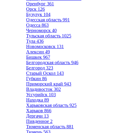
Оренбург
361
Орск
126
Бузулук
104
Одесская область
991
Одесса
863
Черноморск
40
Тульская область
1025
Тула
436
Новомосковск
131
Алексин
49
Бишкек
967
Белгородская область
946
Белгород
323
Старый Оскол
143
Губкин
86
Приморский край
943
Владивосток
302
Уссурийск
103
Находка
89
Харьковская область
925
Харьков
866
Дергачи
13
Пивденное
2
Тюменская область
881
Тюмень
563