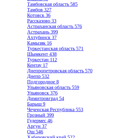
Тамбовская область
585
Тамбов
327
Котовск
36
Рассказово
33
Астраханская область
576
Астрахань
399
Ахтубинск
37
Камызяк
16
Туркестанская область
571
Шымкент
438
Туркестан
112
Кентау
17
Днепропетровская область
570
Днепр
532
Подгородное
8
Ульяновская область
559
Ульяновск
376
Димитровград
54
Барыш
9
Чеченская Республика
553
Грозный
399
Гудермес
46
Аргун
37
Ош
546
Хабаровский край
522