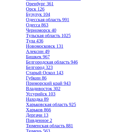
Оренбург
361
Орск
126
Бузулук
104
Одесская область
991
Одесса
863
Черноморск
40
Тульская область
1025
Тула
436
Новомосковск
131
Алексин
49
Бишкек
967
Белгородская область
946
Белгород
323
Старый Оскол
143
Губкин
86
Приморский край
943
Владивосток
302
Уссурийск
103
Находка
89
Харьковская область
925
Харьков
866
Дергачи
13
Пивденное
2
Тюменская область
881
Тюмень
563