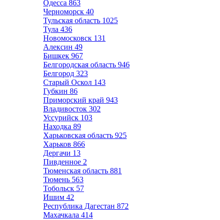
Одесса
863
Черноморск
40
Тульская область
1025
Тула
436
Новомосковск
131
Алексин
49
Бишкек
967
Белгородская область
946
Белгород
323
Старый Оскол
143
Губкин
86
Приморский край
943
Владивосток
302
Уссурийск
103
Находка
89
Харьковская область
925
Харьков
866
Дергачи
13
Пивденное
2
Тюменская область
881
Тюмень
563
Тобольск
57
Ишим
42
Республика Дагестан
872
Махачкала
414