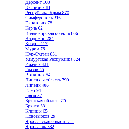
Дербент
108
Каспийск
81
Республика Крым
870
Симферополь
316
Евпатория
78
Керчь
62
Владимирская область
866
Владимир
284
Ковров
117
Муром
76
Нур-Султан
831
Удмуртская Республика
824
Ижевск
431
Глазов
55
Воткинск
54
Липецкая область
799
Липецк
486
Елец
94
Грязи
37
Брянская область
776
Брянск
381
Клинцы
65
Новозыбков
29
Ярославская область
711
Ярославль
382