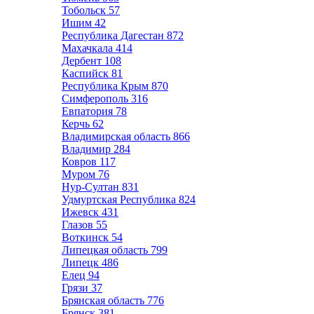
Тобольск
57
Ишим
42
Республика Дагестан
872
Махачкала
414
Дербент
108
Каспийск
81
Республика Крым
870
Симферополь
316
Евпатория
78
Керчь
62
Владимирская область
866
Владимир
284
Ковров
117
Муром
76
Нур-Султан
831
Удмуртская Республика
824
Ижевск
431
Глазов
55
Воткинск
54
Липецкая область
799
Липецк
486
Елец
94
Грязи
37
Брянская область
776
Брянск
381