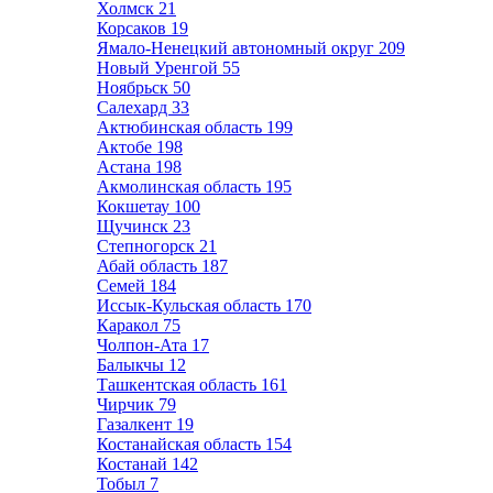
Холмск
21
Корсаков
19
Ямало-Ненецкий автономный округ
209
Новый Уренгой
55
Ноябрьск
50
Салехард
33
Актюбинская область
199
Актобе
198
Астана
198
Акмолинская область
195
Кокшетау
100
Щучинск
23
Степногорск
21
Абай область
187
Семей
184
Иссык-Кульская область
170
Каракол
75
Чолпон-Ата
17
Балыкчы
12
Ташкентская область
161
Чирчик
79
Газалкент
19
Костанайская область
154
Костанай
142
Тобыл
7