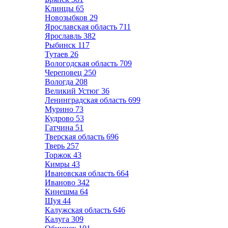
Клинцы
65
Новозыбков
29
Ярославская область
711
Ярославль
382
Рыбинск
117
Тутаев
26
Вологодская область
709
Череповец
250
Вологда
208
Великий Устюг
36
Ленинградская область
699
Мурино
73
Кудрово
53
Гатчина
51
Тверская область
696
Тверь
257
Торжок
43
Кимры
43
Ивановская область
664
Иваново
342
Кинешма
64
Шуя
44
Калужская область
646
Калуга
309