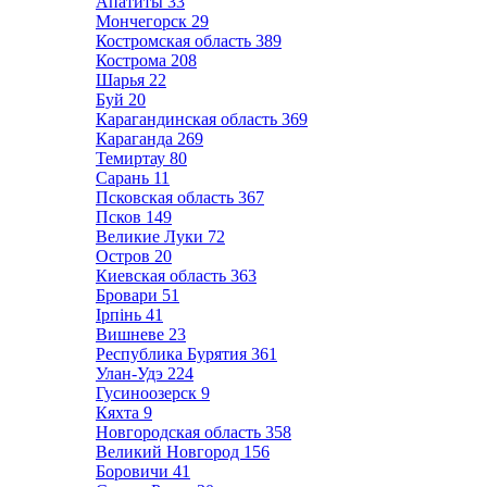
Апатиты
33
Мончегорск
29
Костромская область
389
Кострома
208
Шарья
22
Буй
20
Карагандинская область
369
Караганда
269
Темиртау
80
Сарань
11
Псковская область
367
Псков
149
Великие Луки
72
Остров
20
Киевская область
363
Бровари
51
Ірпінь
41
Вишневе
23
Республика Бурятия
361
Улан-Удэ
224
Гусиноозерск
9
Кяхта
9
Новгородская область
358
Великий Новгород
156
Боровичи
41