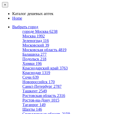
×
Каталог дешевых аптек
Home
Выбрать город
городе Москва
6238
Москва
1992
Зеленоград
116
Московский
39
Московская область
4819
Балашиха
277
Подольск
218
Химки
196
Краснодарский край
3763
Краснодар
1319
Сочи
639
Новороссийск
170
Санкт-Петербург
2787
Ташкент
2549
Ростовская область
2316
Ростов-на-Дону
1015
Таганрог
149
Шахты
146
Свердловская область
2159