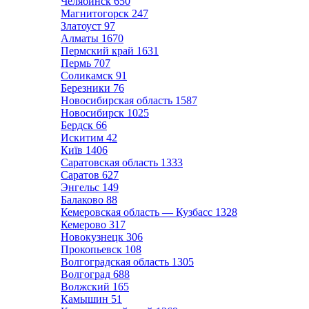
Челябинск
650
Магнитогорск
247
Златоуст
97
Алматы
1670
Пермский край
1631
Пермь
707
Соликамск
91
Березники
76
Новосибирская область
1587
Новосибирск
1025
Бердск
66
Искитим
42
Київ
1406
Саратовская область
1333
Саратов
627
Энгельс
149
Балаково
88
Кемеровская область — Кузбасс
1328
Кемерово
317
Новокузнецк
306
Прокопьевск
108
Волгоградская область
1305
Волгоград
688
Волжский
165
Камышин
51