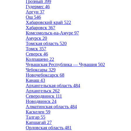
Грозный
399
Гудермес
46
Аргун
37
Ош
546
Хабаровский край
522
Хабаровск
367
Комсомольск-на-Амуре
97
Амурск
20
Томская область
520
Томск
357
Северск
46
Колпашево
22
Чувашская Республика — Чувашия
502
Чебоксары
329
Новочебоксарск
68
Канаш
43
Архангельская область
484
Архангельск
262
Северодвинск
111
Новодвинск
24
Алматинская область
484
Каскелен
59
Талгар
55
Капшагай
27
Орловская область
481