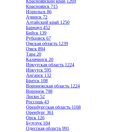
Красноярский край
1269
Красноярск
715
Норильск
86
Ачинск
72
Алтайский край
1250
Барнаул
452
Бийск
139
Рубцовск
67
Омская область
1239
Омск
894
Тара
20
Калачинск
20
Иркутская область
1224
Иркутск
595
Ангарск
132
Братск
108
Воронежская область
1224
Воронеж
798
Лиски
52
Россошь
43
Оренбургская область
1168
Оренбург
361
Орск
126
Бузулук
104
Одесская область
991