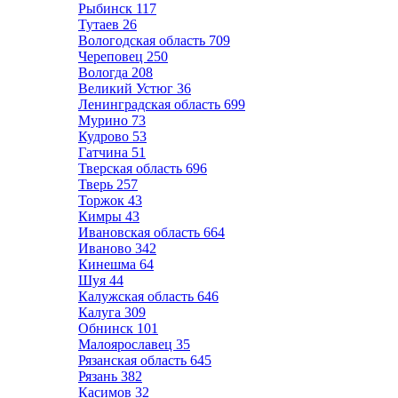
Рыбинск
117
Тутаев
26
Вологодская область
709
Череповец
250
Вологда
208
Великий Устюг
36
Ленинградская область
699
Мурино
73
Кудрово
53
Гатчина
51
Тверская область
696
Тверь
257
Торжок
43
Кимры
43
Ивановская область
664
Иваново
342
Кинешма
64
Шуя
44
Калужская область
646
Калуга
309
Обнинск
101
Малоярославец
35
Рязанская область
645
Рязань
382
Касимов
32