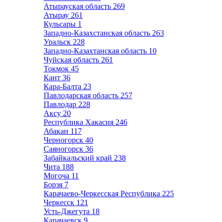
Атырауская область
269
Атырау
261
Кульсары
1
Западно-Казахстанская область
263
Уральск
228
Западно-Казахтанская область
10
Чуйская область
261
Токмок
45
Кант
36
Кара-Балта
23
Павлодарская область
257
Павлодар
228
Аксу
20
Республика Хакасия
246
Абакан
117
Черногорск
40
Саяногорск
36
Забайкальский край
238
Чита
188
Могоча
11
Борзя
7
Карачаево-Черкесская Республика
225
Черкесск
121
Усть-Джегута
18
Карачаевск
9