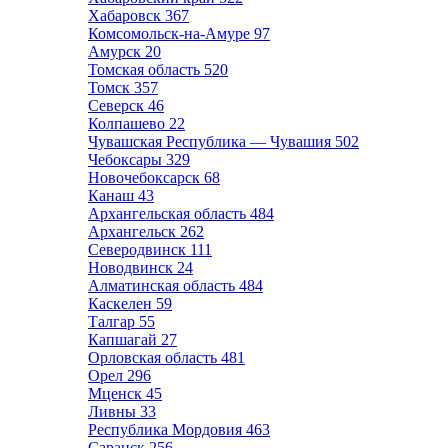
Хабаровск
367
Комсомольск-на-Амуре
97
Амурск
20
Томская область
520
Томск
357
Северск
46
Колпашево
22
Чувашская Республика — Чувашия
502
Чебоксары
329
Новочебоксарск
68
Канаш
43
Архангельская область
484
Архангельск
262
Северодвинск
111
Новодвинск
24
Алматинская область
484
Каскелен
59
Талгар
55
Капшагай
27
Орловская область
481
Орел
296
Мценск
45
Ливны
33
Республика Мордовия
463
Саранск
256