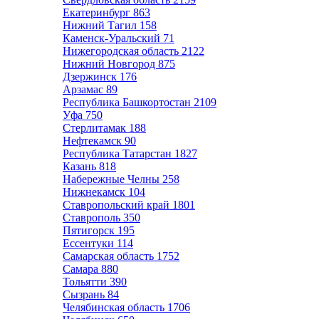
Екатеринбург
863
Нижний Тагил
158
Каменск-Уральский
71
Нижегородская область
2122
Нижний Новгород
875
Дзержинск
176
Арзамас
89
Республика Башкортостан
2109
Уфа
750
Стерлитамак
188
Нефтекамск
90
Республика Татарстан
1827
Казань
818
Набережные Челны
258
Нижнекамск
104
Ставропольский край
1801
Ставрополь
350
Пятигорск
195
Ессентуки
114
Самарская область
1752
Самара
880
Тольятти
390
Сызрань
84
Челябинская область
1706