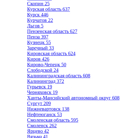
Скопин
25
Курская область
637
Курск
446
Курчатов
22
Льгов
5
Пензенская область
627
Пенза
397
Кузнецк
55
Заречный
33
Кировская область
624
Киров
426
Кирово-Чепецк
50
Слободской
24
Калининградская область
608
Калининград
372
Гурьевск
19
Черняховск
19
Ханты-Мансийский автономный округ
608
Сургут
209
Нижневартовск
138
Нефтеюганск
53
Смоленская область
595
Смоленск
262
Ярцево
42
Вязьма
41