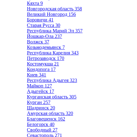
Кяхта
9
Новгородская область
358
Великий Новгород
156
Боровичи
41
Старая Русса
30
Республика Марий Эл
357
Йошкар-Ола
237
Волжск
37
Козьмодемьянск
7
Республика Карелия
343
Петрозаводск
170
Костомукша
21
Кондопога
17
Киев
341
Республика Адыгея
323
Майкоп
127
Адыгейск
17
Курганская область
305
Курган
257
Шадринск
20
Амурская область
320
Благовещенск
162
Белогорск
40
Свободный
27
Севастополь
271