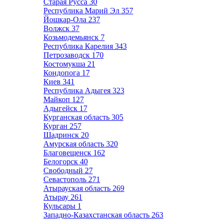
Старая Русса
30
Республика Марий Эл
357
Йошкар-Ола
237
Волжск
37
Козьмодемьянск
7
Республика Карелия
343
Петрозаводск
170
Костомукша
21
Кондопога
17
Киев
341
Республика Адыгея
323
Майкоп
127
Адыгейск
17
Курганская область
305
Курган
257
Шадринск
20
Амурская область
320
Благовещенск
162
Белогорск
40
Свободный
27
Севастополь
271
Атырауская область
269
Атырау
261
Кульсары
1
Западно-Казахстанская область
263