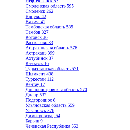
Нефтеюганск
53
Смоленская область
595
Смоленск
262
Ярцево
42
Вязьма
41
Тамбовская область
585
Тамбов
327
Котовск
36
Рассказово
33
Астраханская область
576
Астрахань
399
Ахтубинск
37
Камызяк
16
Туркестанская область
571
Шымкент
438
Туркестан
112
Кентау
17
Днепропетровская область
570
Днепр
532
Подгородное
8
Ульяновская область
559
Ульяновск
376
Димитровград
54
Барыш
9
Чеченская Республика
553