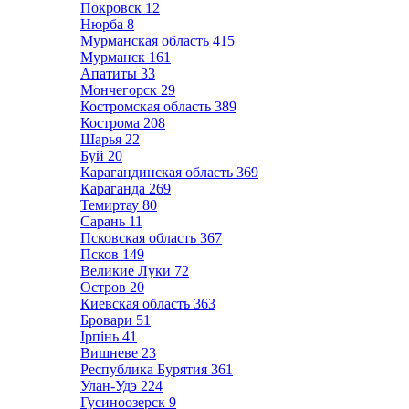
Покровск
12
Нюрба
8
Мурманская область
415
Мурманск
161
Апатиты
33
Мончегорск
29
Костромская область
389
Кострома
208
Шарья
22
Буй
20
Карагандинская область
369
Караганда
269
Темиртау
80
Сарань
11
Псковская область
367
Псков
149
Великие Луки
72
Остров
20
Киевская область
363
Бровари
51
Ірпінь
41
Вишневе
23
Республика Бурятия
361
Улан-Удэ
224
Гусиноозерск
9