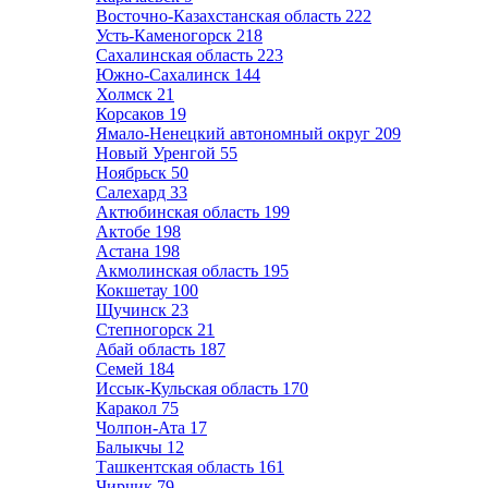
Восточно-Казахстанская область
222
Усть-Каменогорск
218
Сахалинская область
223
Южно-Сахалинск
144
Холмск
21
Корсаков
19
Ямало-Ненецкий автономный округ
209
Новый Уренгой
55
Ноябрьск
50
Салехард
33
Актюбинская область
199
Актобе
198
Астана
198
Акмолинская область
195
Кокшетау
100
Щучинск
23
Степногорск
21
Абай область
187
Семей
184
Иссык-Кульская область
170
Каракол
75
Чолпон-Ата
17
Балыкчы
12
Ташкентская область
161
Чирчик
79