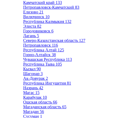
Камчатский край
133
Петропавловск-Камчатский
83
Елизово
21
Вилючинск
10
Республика Калмыкия
132
Элиста
82
Городовиковск
6
Лагань
5
Северо-Казахстанская область
127
Петропавловск
116
Республика Алтай
125
Горно-Алтайск
38
Чувашская Республика
113
Республика Тыва
105
Кызыл
90
Шагонар
3
Ак-Довурак
2
Республика Ингушетия
81
Назрань
42
Магас
15
Карабулак
10
Ошская область
66
Магаданская область
65
Магадан
56
Сусуман
1