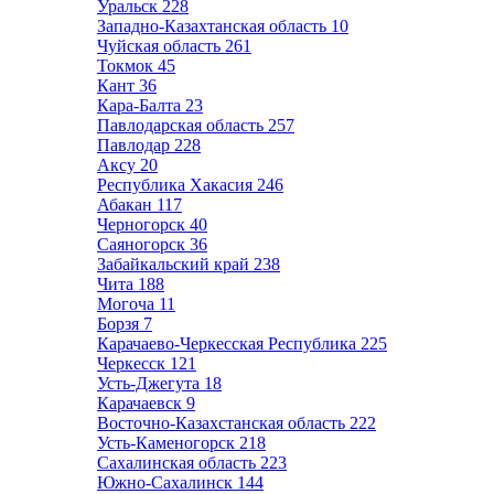
Уральск
228
Западно-Казахтанская область
10
Чуйская область
261
Токмок
45
Кант
36
Кара-Балта
23
Павлодарская область
257
Павлодар
228
Аксу
20
Республика Хакасия
246
Абакан
117
Черногорск
40
Саяногорск
36
Забайкальский край
238
Чита
188
Могоча
11
Борзя
7
Карачаево-Черкесская Республика
225
Черкесск
121
Усть-Джегута
18
Карачаевск
9
Восточно-Казахстанская область
222
Усть-Каменогорск
218
Сахалинская область
223
Южно-Сахалинск
144