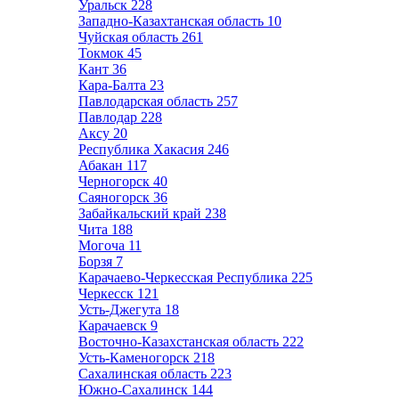
Уральск
228
Западно-Казахтанская область
10
Чуйская область
261
Токмок
45
Кант
36
Кара-Балта
23
Павлодарская область
257
Павлодар
228
Аксу
20
Республика Хакасия
246
Абакан
117
Черногорск
40
Саяногорск
36
Забайкальский край
238
Чита
188
Могоча
11
Борзя
7
Карачаево-Черкесская Республика
225
Черкесск
121
Усть-Джегута
18
Карачаевск
9
Восточно-Казахстанская область
222
Усть-Каменогорск
218
Сахалинская область
223
Южно-Сахалинск
144