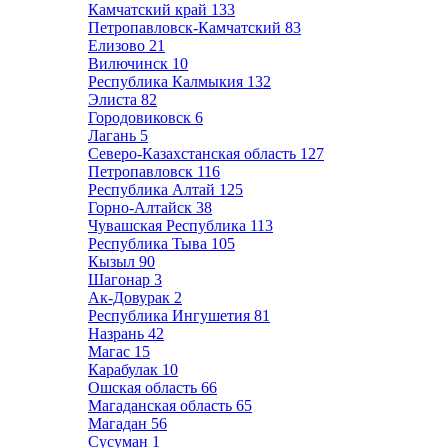
Камчатский край
133
Петропавловск-Камчатский
83
Елизово
21
Вилючинск
10
Республика Калмыкия
132
Элиста
82
Городовиковск
6
Лагань
5
Северо-Казахстанская область
127
Петропавловск
116
Республика Алтай
125
Горно-Алтайск
38
Чувашская Республика
113
Республика Тыва
105
Кызыл
90
Шагонар
3
Ак-Довурак
2
Республика Ингушетия
81
Назрань
42
Магас
15
Карабулак
10
Ошская область
66
Магаданская область
65
Магадан
56
Сусуман
1