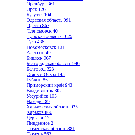
Оренбург
361
Орск
126
Бузулук
104
Одесская область
991
Одесса
863
Черноморск
40
Тульская область
1025
Тула
436
Новомосковск
131
Алексин
49
Бишкек
967
Белгородская область
946
Белгород
323
Старый Оскол
143
Губкин
86
Приморский край
943
Владивосток
302
Уссурийск
103
Находка
89
Харьковская область
925
Харьков
866
Дергачи
13
Пивденное
2
Тюменская область
881
Тюмень
563