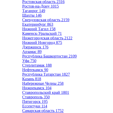
Ростовская область
2316
Ростов-на-Дону
1015
Таганрог
149
Шахты
146
Свердловская область
2159
Екатеринбург
863
Нижний Тагил
158
Каменск-Уральский
71
Нижегородская область
2122
Нижний Новгород
875
Дзержинск
176
Арзамас
89
Республика Башкортостан
2109
Уфа
750
Стерлитамак
188
Нефтекамск
90
Республика Татарстан
1827
Казань
818
Набережные Челны
258
Нижнекамск
104
Ставропольский край
1801
Ставрополь
350
Пятигорск
195
Ессентуки
114
Самарская область
1752