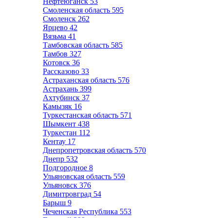
Нефтеюганск
53
Смоленская область
595
Смоленск
262
Ярцево
42
Вязьма
41
Тамбовская область
585
Тамбов
327
Котовск
36
Рассказово
33
Астраханская область
576
Астрахань
399
Ахтубинск
37
Камызяк
16
Туркестанская область
571
Шымкент
438
Туркестан
112
Кентау
17
Днепропетровская область
570
Днепр
532
Подгородное
8
Ульяновская область
559
Ульяновск
376
Димитровград
54
Барыш
9
Чеченская Республика
553