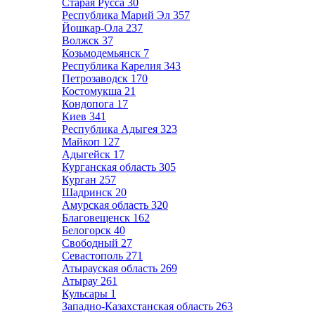
Старая Русса
30
Республика Марий Эл
357
Йошкар-Ола
237
Волжск
37
Козьмодемьянск
7
Республика Карелия
343
Петрозаводск
170
Костомукша
21
Кондопога
17
Киев
341
Республика Адыгея
323
Майкоп
127
Адыгейск
17
Курганская область
305
Курган
257
Шадринск
20
Амурская область
320
Благовещенск
162
Белогорск
40
Свободный
27
Севастополь
271
Атырауская область
269
Атырау
261
Кульсары
1
Западно-Казахстанская область
263