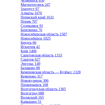
Челябинск
650
Магнитогорск
247
Златоуст
97
Алматы
1670
Пермский край
1631
Пермь
707
Соликамск
91
Березники
76
Новосибирская область
1587
Новосибирск
1025
Бердск
66
Искитим
42
Київ
1406
Саратовская область
1333
Саратов
627
Энгельс
149
Балаково
88
Кемеровская область — Кузбасс
1328
Кемерово
317
Новокузнецк
306
Прокопьевск
108
Волгоградская область
1305
Волгоград
688
Волжский
165
Камышин
51