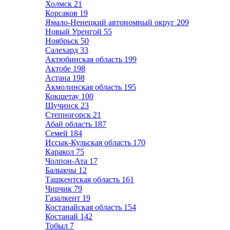
Холмск
21
Корсаков
19
Ямало-Ненецкий автономный округ
209
Новый Уренгой
55
Ноябрьск
50
Салехард
33
Актюбинская область
199
Актобе
198
Астана
198
Акмолинская область
195
Кокшетау
100
Щучинск
23
Степногорск
21
Абай область
187
Семей
184
Иссык-Кульская область
170
Каракол
75
Чолпон-Ата
17
Балыкчы
12
Ташкентская область
161
Чирчик
79
Газалкент
19
Костанайская область
154
Костанай
142
Тобыл
7