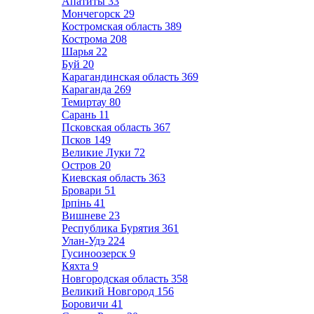
Апатиты
33
Мончегорск
29
Костромская область
389
Кострома
208
Шарья
22
Буй
20
Карагандинская область
369
Караганда
269
Темиртау
80
Сарань
11
Псковская область
367
Псков
149
Великие Луки
72
Остров
20
Киевская область
363
Бровари
51
Ірпінь
41
Вишневе
23
Республика Бурятия
361
Улан-Удэ
224
Гусиноозерск
9
Кяхта
9
Новгородская область
358
Великий Новгород
156
Боровичи
41