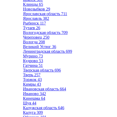
Клинцы
65
Новозыбков
29
Ярославская область
711
Ярославль
382
Рыбинск
117
Тутаев
26
Вологодская область
709
Череповец
250
Вологда
208
Великий Устюг
36
Ленинградская область
699
Мурино
73
Кудрово
53
Гатчина
51
Тверская область
696
Тверь
257
Торжок
43
Кимры
43
Ивановская область
664
Иваново
342
Кинешма
64
Шуя
44
Калужская область
646
Калуга
309