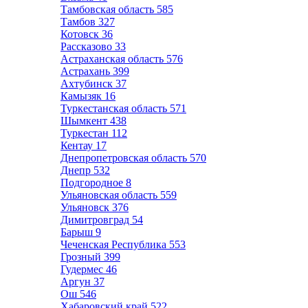
Тамбовская область
585
Тамбов
327
Котовск
36
Рассказово
33
Астраханская область
576
Астрахань
399
Ахтубинск
37
Камызяк
16
Туркестанская область
571
Шымкент
438
Туркестан
112
Кентау
17
Днепропетровская область
570
Днепр
532
Подгородное
8
Ульяновская область
559
Ульяновск
376
Димитровград
54
Барыш
9
Чеченская Республика
553
Грозный
399
Гудермес
46
Аргун
37
Ош
546
Хабаровский край
522