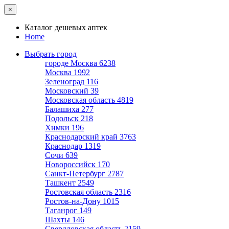
×
Каталог дешевых аптек
Home
Выбрать город
городе Москва
6238
Москва
1992
Зеленоград
116
Московский
39
Московская область
4819
Балашиха
277
Подольск
218
Химки
196
Краснодарский край
3763
Краснодар
1319
Сочи
639
Новороссийск
170
Санкт-Петербург
2787
Ташкент
2549
Ростовская область
2316
Ростов-на-Дону
1015
Таганрог
149
Шахты
146
Свердловская область
2159