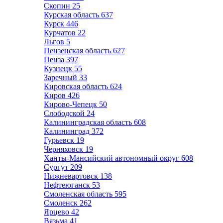
Скопин
25
Курская область
637
Курск
446
Курчатов
22
Льгов
5
Пензенская область
627
Пенза
397
Кузнецк
55
Заречный
33
Кировская область
624
Киров
426
Кирово-Чепецк
50
Слободской
24
Калининградская область
608
Калининград
372
Гурьевск
19
Черняховск
19
Ханты-Мансийский автономный округ
608
Сургут
209
Нижневартовск
138
Нефтеюганск
53
Смоленская область
595
Смоленск
262
Ярцево
42
Вязьма
41