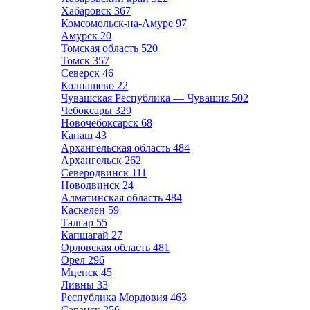
Хабаровск
367
Комсомольск-на-Амуре
97
Амурск
20
Томская область
520
Томск
357
Северск
46
Колпашево
22
Чувашская Республика — Чувашия
502
Чебоксары
329
Новочебоксарск
68
Канаш
43
Архангельская область
484
Архангельск
262
Северодвинск
111
Новодвинск
24
Алматинская область
484
Каскелен
59
Талгар
55
Капшагай
27
Орловская область
481
Орел
296
Мценск
45
Ливны
33
Республика Мордовия
463
Саранск
256