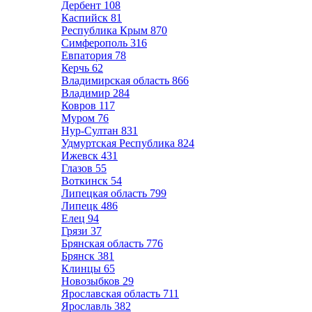
Дербент
108
Каспийск
81
Республика Крым
870
Симферополь
316
Евпатория
78
Керчь
62
Владимирская область
866
Владимир
284
Ковров
117
Муром
76
Нур-Султан
831
Удмуртская Республика
824
Ижевск
431
Глазов
55
Воткинск
54
Липецкая область
799
Липецк
486
Елец
94
Грязи
37
Брянская область
776
Брянск
381
Клинцы
65
Новозыбков
29
Ярославская область
711
Ярославль
382