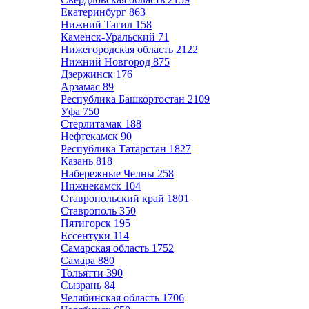
Екатеринбург
863
Нижний Тагил
158
Каменск-Уральский
71
Нижегородская область
2122
Нижний Новгород
875
Дзержинск
176
Арзамас
89
Республика Башкортостан
2109
Уфа
750
Стерлитамак
188
Нефтекамск
90
Республика Татарстан
1827
Казань
818
Набережные Челны
258
Нижнекамск
104
Ставропольский край
1801
Ставрополь
350
Пятигорск
195
Ессентуки
114
Самарская область
1752
Самара
880
Тольятти
390
Сызрань
84
Челябинская область
1706