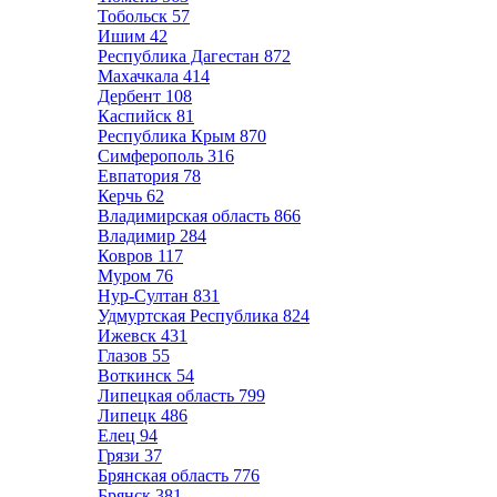
Тобольск
57
Ишим
42
Республика Дагестан
872
Махачкала
414
Дербент
108
Каспийск
81
Республика Крым
870
Симферополь
316
Евпатория
78
Керчь
62
Владимирская область
866
Владимир
284
Ковров
117
Муром
76
Нур-Султан
831
Удмуртская Республика
824
Ижевск
431
Глазов
55
Воткинск
54
Липецкая область
799
Липецк
486
Елец
94
Грязи
37
Брянская область
776
Брянск
381