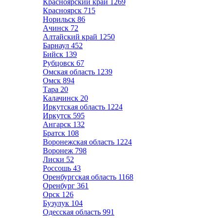
Красноярский край
1269
Красноярск
715
Норильск
86
Ачинск
72
Алтайский край
1250
Барнаул
452
Бийск
139
Рубцовск
67
Омская область
1239
Омск
894
Тара
20
Калачинск
20
Иркутская область
1224
Иркутск
595
Ангарск
132
Братск
108
Воронежская область
1224
Воронеж
798
Лиски
52
Россошь
43
Оренбургская область
1168
Оренбург
361
Орск
126
Бузулук
104
Одесская область
991