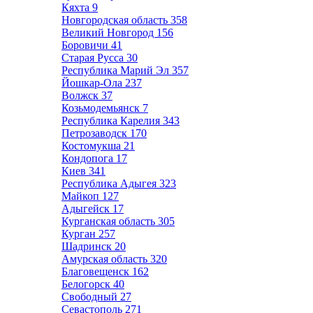
Кяхта
9
Новгородская область
358
Великий Новгород
156
Боровичи
41
Старая Русса
30
Республика Марий Эл
357
Йошкар-Ола
237
Волжск
37
Козьмодемьянск
7
Республика Карелия
343
Петрозаводск
170
Костомукша
21
Кондопога
17
Киев
341
Республика Адыгея
323
Майкоп
127
Адыгейск
17
Курганская область
305
Курган
257
Шадринск
20
Амурская область
320
Благовещенск
162
Белогорск
40
Свободный
27
Севастополь
271