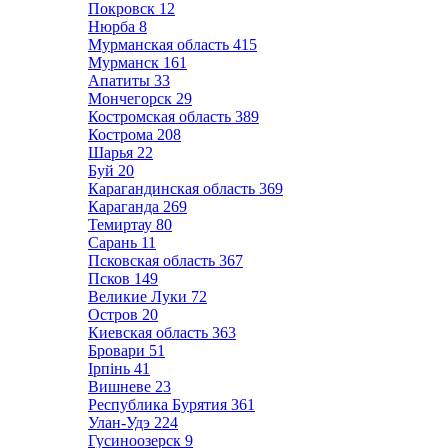
Покровск
12
Нюрба
8
Мурманская область
415
Мурманск
161
Апатиты
33
Мончегорск
29
Костромская область
389
Кострома
208
Шарья
22
Буй
20
Карагандинская область
369
Караганда
269
Темиртау
80
Сарань
11
Псковская область
367
Псков
149
Великие Луки
72
Остров
20
Киевская область
363
Бровари
51
Ірпінь
41
Вишневе
23
Республика Бурятия
361
Улан-Удэ
224
Гусиноозерск
9