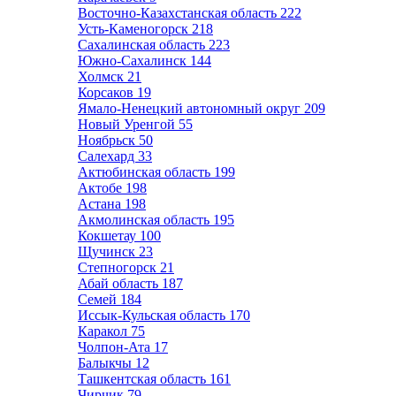
Восточно-Казахстанская область
222
Усть-Каменогорск
218
Сахалинская область
223
Южно-Сахалинск
144
Холмск
21
Корсаков
19
Ямало-Ненецкий автономный округ
209
Новый Уренгой
55
Ноябрьск
50
Салехард
33
Актюбинская область
199
Актобе
198
Астана
198
Акмолинская область
195
Кокшетау
100
Щучинск
23
Степногорск
21
Абай область
187
Семей
184
Иссык-Кульская область
170
Каракол
75
Чолпон-Ата
17
Балыкчы
12
Ташкентская область
161
Чирчик
79