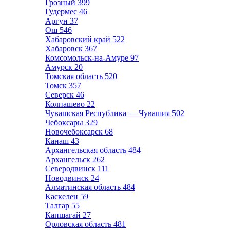
Грозный
399
Гудермес
46
Аргун
37
Ош
546
Хабаровский край
522
Хабаровск
367
Комсомольск-на-Амуре
97
Амурск
20
Томская область
520
Томск
357
Северск
46
Колпашево
22
Чувашская Республика — Чувашия
502
Чебоксары
329
Новочебоксарск
68
Канаш
43
Архангельская область
484
Архангельск
262
Северодвинск
111
Новодвинск
24
Алматинская область
484
Каскелен
59
Талгар
55
Капшагай
27
Орловская область
481