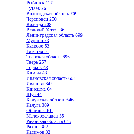
Рыбинск
117
Тутаев
26
Вологодская область
709
Череповец
250
Вологда
208
Великий Устюг
36
Ленинградская область
699
Мурино
73
Кудрово
53
Гатчина
51
Тверская область
696
Тверь
257
Торжок
43
Кимры
43
Ивановская область
664
Иваново
342
Кинешма
64
Шуя
44
Калужская область
646
Калуга
309
Обнинск
101
Малоярославец
35
Рязанская область
645
Рязань
382
Касимов
32