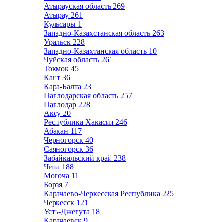
Атырауская область
269
Атырау
261
Кульсары
1
Западно-Казахстанская область
263
Уральск
228
Западно-Казахтанская область
10
Чуйская область
261
Токмок
45
Кант
36
Кара-Балта
23
Павлодарская область
257
Павлодар
228
Аксу
20
Республика Хакасия
246
Абакан
117
Черногорск
40
Саяногорск
36
Забайкальский край
238
Чита
188
Могоча
11
Борзя
7
Карачаево-Черкесская Республика
225
Черкесск
121
Усть-Джегута
18
Карачаевск
9