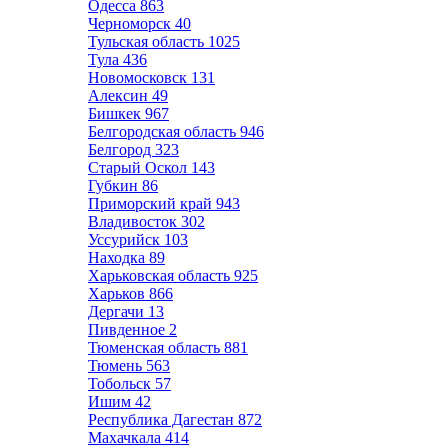
Одесса
863
Черноморск
40
Тульская область
1025
Тула
436
Новомосковск
131
Алексин
49
Бишкек
967
Белгородская область
946
Белгород
323
Старый Оскол
143
Губкин
86
Приморский край
943
Владивосток
302
Уссурийск
103
Находка
89
Харьковская область
925
Харьков
866
Дергачи
13
Пивденное
2
Тюменская область
881
Тюмень
563
Тобольск
57
Ишим
42
Республика Дагестан
872
Махачкала
414