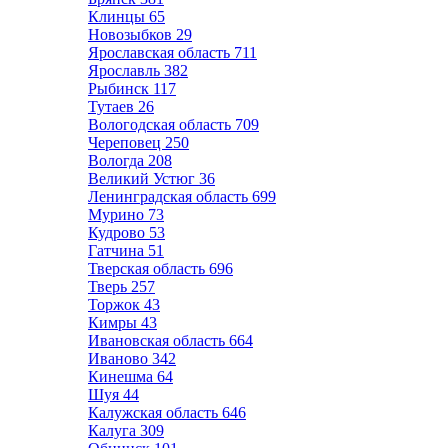
Клинцы
65
Новозыбков
29
Ярославская область
711
Ярославль
382
Рыбинск
117
Тутаев
26
Вологодская область
709
Череповец
250
Вологда
208
Великий Устюг
36
Ленинградская область
699
Мурино
73
Кудрово
53
Гатчина
51
Тверская область
696
Тверь
257
Торжок
43
Кимры
43
Ивановская область
664
Иваново
342
Кинешма
64
Шуя
44
Калужская область
646
Калуга
309