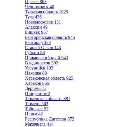
Одесса
863
Черноморск
40
Тульская область
1025
Тула
436
Новомосковск
131
Алексин
49
Бишкек
967
Белгородская область
946
Белгород
323
Старый Оскол
143
Губкин
86
Приморский край
943
Владивосток
302
Уссурийск
103
Находка
89
Харьковская область
925
Харьков
866
Дергачи
13
Пивденное
2
Тюменская область
881
Тюмень
563
Тобольск
57
Ишим
42
Республика Дагестан
872
Махачкала
414