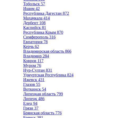
Тобольск
57
Ишим
42
Республика Дагестан
872
Махачкала
414
Дербент
108
Каспийск
81
Республика Крым
870
Симферополь
316
Евпатория
78
Керчь
62
Владимирская область
866
Владимир
284
Ковров
117
Муром
76
Нур-Султан
831
Удмуртская Республика
824
Ижевск
431
Глазов
55
Воткинск
54
Липецкая область
799
Липецк
486
Елец
94
Грязи
37
Брянская область
776
Брянск
381