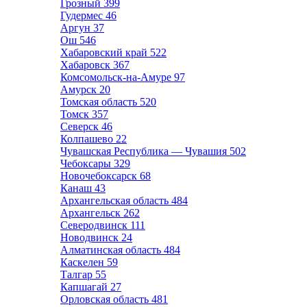
Грозный
399
Гудермес
46
Аргун
37
Ош
546
Хабаровский край
522
Хабаровск
367
Комсомольск-на-Амуре
97
Амурск
20
Томская область
520
Томск
357
Северск
46
Колпашево
22
Чувашская Республика — Чувашия
502
Чебоксары
329
Новочебоксарск
68
Канаш
43
Архангельская область
484
Архангельск
262
Северодвинск
111
Новодвинск
24
Алматинская область
484
Каскелен
59
Талгар
55
Капшагай
27
Орловская область
481