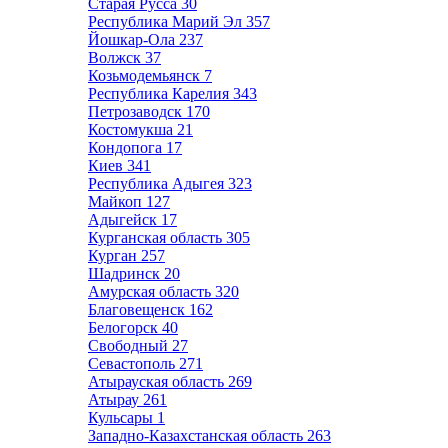
Старая Русса
30
Республика Марий Эл
357
Йошкар-Ола
237
Волжск
37
Козьмодемьянск
7
Республика Карелия
343
Петрозаводск
170
Костомукша
21
Кондопога
17
Киев
341
Республика Адыгея
323
Майкоп
127
Адыгейск
17
Курганская область
305
Курган
257
Шадринск
20
Амурская область
320
Благовещенск
162
Белогорск
40
Свободный
27
Севастополь
271
Атырауская область
269
Атырау
261
Кульсары
1
Западно-Казахстанская область
263