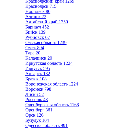
Красноярский край
1269
Красноярск
715
Норильск
86
Ачинск
72
Алтайский край
1250
Барнаул
452
Бийск
139
Рубцовск
67
Омская область
1239
Омск
894
Тара
20
Калачинск
20
Иркутская область
1224
Иркутск
595
Ангарск
132
Братск
108
Воронежская область
1224
Воронеж
798
Лиски
52
Россошь
43
Оренбургская область
1168
Оренбург
361
Орск
126
Бузулук
104
Одесская область
991