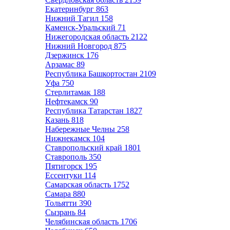
Екатеринбург
863
Нижний Тагил
158
Каменск-Уральский
71
Нижегородская область
2122
Нижний Новгород
875
Дзержинск
176
Арзамас
89
Республика Башкортостан
2109
Уфа
750
Стерлитамак
188
Нефтекамск
90
Республика Татарстан
1827
Казань
818
Набережные Челны
258
Нижнекамск
104
Ставропольский край
1801
Ставрополь
350
Пятигорск
195
Ессентуки
114
Самарская область
1752
Самара
880
Тольятти
390
Сызрань
84
Челябинская область
1706