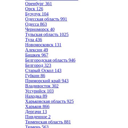
Оренбург
361
Орск
126
Бузулук
104
Одесская область
991
Одесса
863
Черноморск
40
Тульская область
1025
Тула
436
Новомосковск
131
Алексин
49
Бишкек
967
Белгородская область
946
Белгород
323
Старый Оскол
143
Губкин
86
Приморский край
943
Владивосток
302
Уссурийск
103
Находка
89
Харьковская область
925
Харьков
866
Дергачи
13
Пивденное
2
Тюменская область
881
Тюмень
563