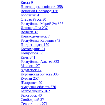
Кяхта
9
Новгородская область
358
Великий Новгород
156
Боровичи
41
Старая Русса
30
Республика Марий Эл
357
Йошкар-Ола
237
Волжск
37
Козьмодемьянск
7
Республика Карелия
343
Петрозаводск
170
Костомукша
21
Кондопога
17
Киев
341
Республика Адыгея
323
Майкоп
127
Адыгейск
17
Курганская область
305
Курган
257
Шадринск
20
Амурская область
320
Благовещенск
162
Белогорск
40
Свободный
27
Севастополь
271