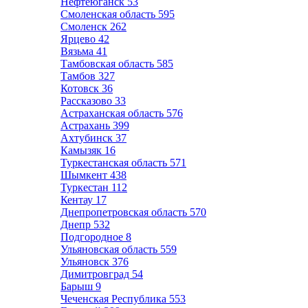
Нефтеюганск
53
Смоленская область
595
Смоленск
262
Ярцево
42
Вязьма
41
Тамбовская область
585
Тамбов
327
Котовск
36
Рассказово
33
Астраханская область
576
Астрахань
399
Ахтубинск
37
Камызяк
16
Туркестанская область
571
Шымкент
438
Туркестан
112
Кентау
17
Днепропетровская область
570
Днепр
532
Подгородное
8
Ульяновская область
559
Ульяновск
376
Димитровград
54
Барыш
9
Чеченская Республика
553