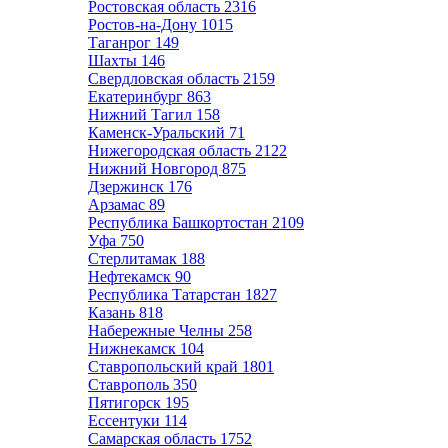
Ростовская область
2316
Ростов-на-Дону
1015
Таганрог
149
Шахты
146
Свердловская область
2159
Екатеринбург
863
Нижний Тагил
158
Каменск-Уральский
71
Нижегородская область
2122
Нижний Новгород
875
Дзержинск
176
Арзамас
89
Республика Башкортостан
2109
Уфа
750
Стерлитамак
188
Нефтекамск
90
Республика Татарстан
1827
Казань
818
Набережные Челны
258
Нижнекамск
104
Ставропольский край
1801
Ставрополь
350
Пятигорск
195
Ессентуки
114
Самарская область
1752