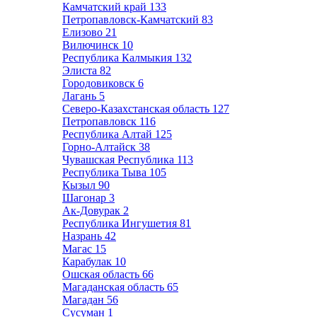
Камчатский край
133
Петропавловск-Камчатский
83
Елизово
21
Вилючинск
10
Республика Калмыкия
132
Элиста
82
Городовиковск
6
Лагань
5
Северо-Казахстанская область
127
Петропавловск
116
Республика Алтай
125
Горно-Алтайск
38
Чувашская Республика
113
Республика Тыва
105
Кызыл
90
Шагонар
3
Ак-Довурак
2
Республика Ингушетия
81
Назрань
42
Магас
15
Карабулак
10
Ошская область
66
Магаданская область
65
Магадан
56
Сусуман
1