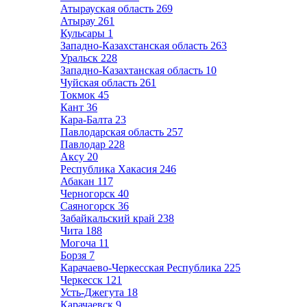
Атырауская область
269
Атырау
261
Кульсары
1
Западно-Казахстанская область
263
Уральск
228
Западно-Казахтанская область
10
Чуйская область
261
Токмок
45
Кант
36
Кара-Балта
23
Павлодарская область
257
Павлодар
228
Аксу
20
Республика Хакасия
246
Абакан
117
Черногорск
40
Саяногорск
36
Забайкальский край
238
Чита
188
Могоча
11
Борзя
7
Карачаево-Черкесская Республика
225
Черкесск
121
Усть-Джегута
18
Карачаевск
9