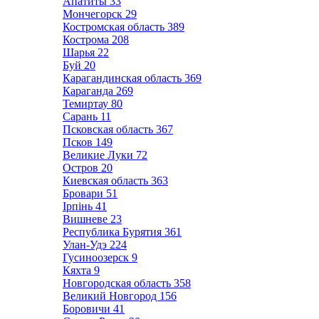
Апатиты
33
Мончегорск
29
Костромская область
389
Кострома
208
Шарья
22
Буй
20
Карагандинская область
369
Караганда
269
Темиртау
80
Сарань
11
Псковская область
367
Псков
149
Великие Луки
72
Остров
20
Киевская область
363
Бровари
51
Ірпінь
41
Вишневе
23
Республика Бурятия
361
Улан-Удэ
224
Гусиноозерск
9
Кяхта
9
Новгородская область
358
Великий Новгород
156
Боровичи
41