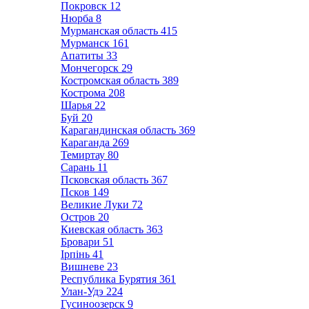
Покровск
12
Нюрба
8
Мурманская область
415
Мурманск
161
Апатиты
33
Мончегорск
29
Костромская область
389
Кострома
208
Шарья
22
Буй
20
Карагандинская область
369
Караганда
269
Темиртау
80
Сарань
11
Псковская область
367
Псков
149
Великие Луки
72
Остров
20
Киевская область
363
Бровари
51
Ірпінь
41
Вишневе
23
Республика Бурятия
361
Улан-Удэ
224
Гусиноозерск
9