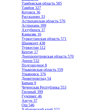
Тамбовская область
585
Тамбов
327
Котовск
36
Рассказово
33
Астраханская область
576
Астрахань
399
Ахтубинск
37
Камызяк
16
Туркестанская область
571
Шымкент
438
Туркестан
112
Кентау
17
Днепропетровская область
570
Днепр
532
Подгородное
8
Ульяновская область
559
Ульяновск
376
Димитровград
54
Барыш
9
Чеченская Республика
553
Грозный
399
Гудермес
46
Аргун
37
Ош
546
Хабаровский край
522