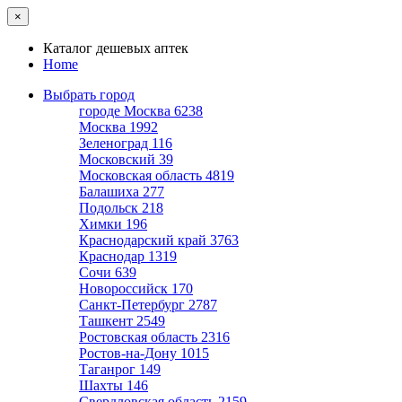
×
Каталог дешевых аптек
Home
Выбрать город
городе Москва
6238
Москва
1992
Зеленоград
116
Московский
39
Московская область
4819
Балашиха
277
Подольск
218
Химки
196
Краснодарский край
3763
Краснодар
1319
Сочи
639
Новороссийск
170
Санкт-Петербург
2787
Ташкент
2549
Ростовская область
2316
Ростов-на-Дону
1015
Таганрог
149
Шахты
146
Свердловская область
2159