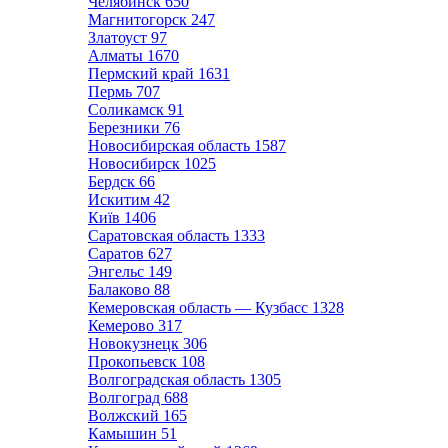
Челябинск
650
Магнитогорск
247
Златоуст
97
Алматы
1670
Пермский край
1631
Пермь
707
Соликамск
91
Березники
76
Новосибирская область
1587
Новосибирск
1025
Бердск
66
Искитим
42
Київ
1406
Саратовская область
1333
Саратов
627
Энгельс
149
Балаково
88
Кемеровская область — Кузбасс
1328
Кемерово
317
Новокузнецк
306
Прокопьевск
108
Волгоградская область
1305
Волгоград
688
Волжский
165
Камышин
51