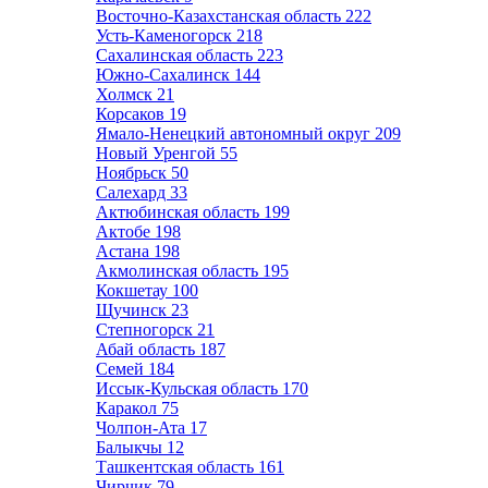
Восточно-Казахстанская область
222
Усть-Каменогорск
218
Сахалинская область
223
Южно-Сахалинск
144
Холмск
21
Корсаков
19
Ямало-Ненецкий автономный округ
209
Новый Уренгой
55
Ноябрьск
50
Салехард
33
Актюбинская область
199
Актобе
198
Астана
198
Акмолинская область
195
Кокшетау
100
Щучинск
23
Степногорск
21
Абай область
187
Семей
184
Иссык-Кульская область
170
Каракол
75
Чолпон-Ата
17
Балыкчы
12
Ташкентская область
161
Чирчик
79