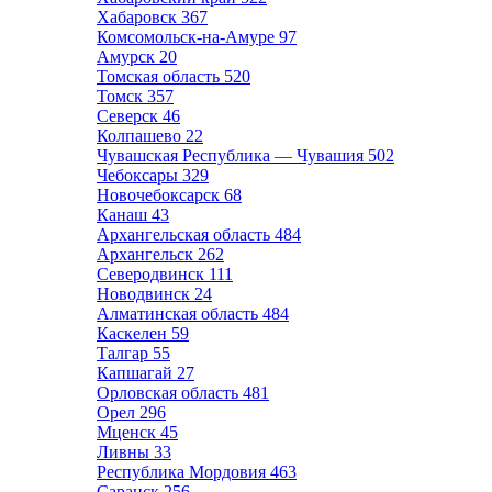
Хабаровск
367
Комсомольск-на-Амуре
97
Амурск
20
Томская область
520
Томск
357
Северск
46
Колпашево
22
Чувашская Республика — Чувашия
502
Чебоксары
329
Новочебоксарск
68
Канаш
43
Архангельская область
484
Архангельск
262
Северодвинск
111
Новодвинск
24
Алматинская область
484
Каскелен
59
Талгар
55
Капшагай
27
Орловская область
481
Орел
296
Мценск
45
Ливны
33
Республика Мордовия
463
Саранск
256