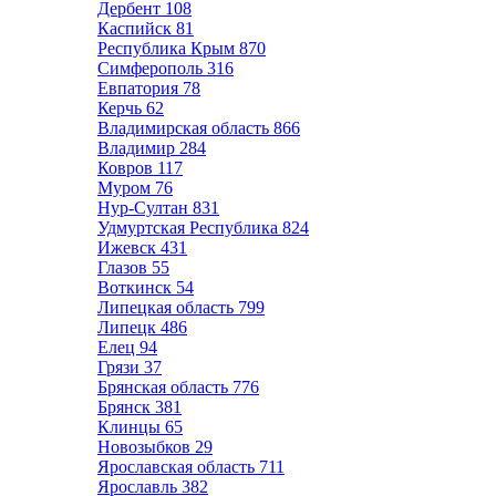
Дербент
108
Каспийск
81
Республика Крым
870
Симферополь
316
Евпатория
78
Керчь
62
Владимирская область
866
Владимир
284
Ковров
117
Муром
76
Нур-Султан
831
Удмуртская Республика
824
Ижевск
431
Глазов
55
Воткинск
54
Липецкая область
799
Липецк
486
Елец
94
Грязи
37
Брянская область
776
Брянск
381
Клинцы
65
Новозыбков
29
Ярославская область
711
Ярославль
382