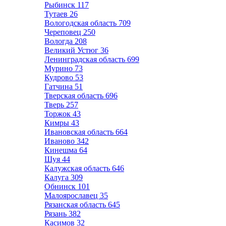
Рыбинск
117
Тутаев
26
Вологодская область
709
Череповец
250
Вологда
208
Великий Устюг
36
Ленинградская область
699
Мурино
73
Кудрово
53
Гатчина
51
Тверская область
696
Тверь
257
Торжок
43
Кимры
43
Ивановская область
664
Иваново
342
Кинешма
64
Шуя
44
Калужская область
646
Калуга
309
Обнинск
101
Малоярославец
35
Рязанская область
645
Рязань
382
Касимов
32