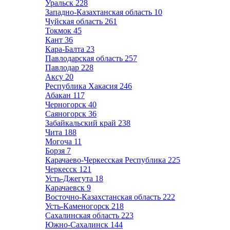
Уральск
228
Западно-Казахтанская область
10
Чуйская область
261
Токмок
45
Кант
36
Кара-Балта
23
Павлодарская область
257
Павлодар
228
Аксу
20
Республика Хакасия
246
Абакан
117
Черногорск
40
Саяногорск
36
Забайкальский край
238
Чита
188
Могоча
11
Борзя
7
Карачаево-Черкесская Республика
225
Черкесск
121
Усть-Джегута
18
Карачаевск
9
Восточно-Казахстанская область
222
Усть-Каменогорск
218
Сахалинская область
223
Южно-Сахалинск
144