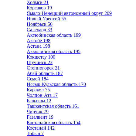
Холмск
21
Корсаков
19
Ямало-Ненецкий автономный округ
209
Новый Уренгой
55
Ноябрьск
50
Салехард
33
Актюбинская область
199
Актобе
198
Астана
198
Акмолинская область
195
Кокшетау
100
Щучинск
23
Степногорск
21
Абай область
187
Семей
184
Иссык-Кульская область
170
Каракол
75
Чолпон-Ата
17
Балыкчы
12
Ташкентская область
161
Чирчик
79
Газалкент
19
Костанайская область
154
Костанай
142
Тобыл
7