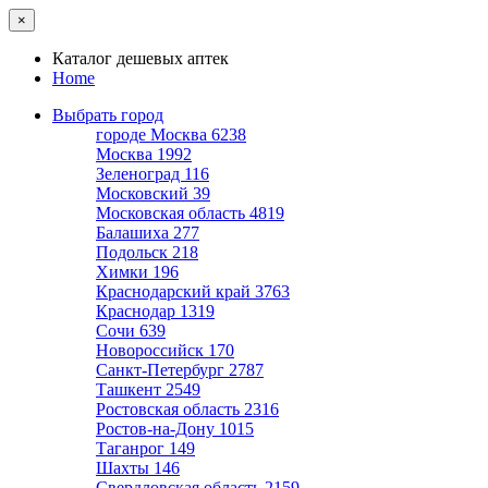
×
Каталог дешевых аптек
Home
Выбрать город
городе Москва
6238
Москва
1992
Зеленоград
116
Московский
39
Московская область
4819
Балашиха
277
Подольск
218
Химки
196
Краснодарский край
3763
Краснодар
1319
Сочи
639
Новороссийск
170
Санкт-Петербург
2787
Ташкент
2549
Ростовская область
2316
Ростов-на-Дону
1015
Таганрог
149
Шахты
146
Свердловская область
2159