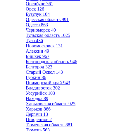
Оренбург
361
Орск
126
Бузулук
104
Одесская область
991
Одесса
863
Черноморск
40
Тульская область
1025
Тула
436
Новомосковск
131
Алексин
49
Бишкек
967
Белгородская область
946
Белгород
323
Старый Оскол
143
Губкин
86
Приморский край
943
Владивосток
302
Уссурийск
103
Находка
89
Харьковская область
925
Харьков
866
Дергачи
13
Пивденное
2
Тюменская область
881
Тюмень
563