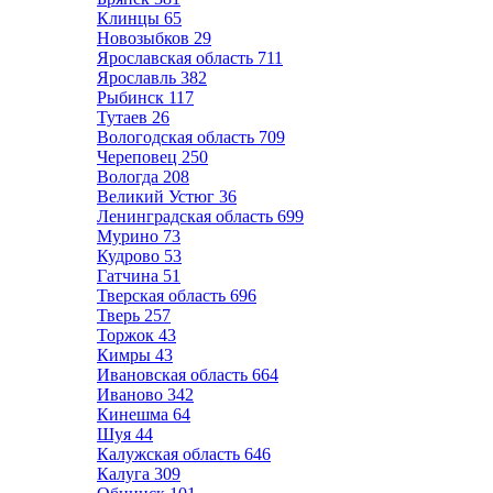
Клинцы
65
Новозыбков
29
Ярославская область
711
Ярославль
382
Рыбинск
117
Тутаев
26
Вологодская область
709
Череповец
250
Вологда
208
Великий Устюг
36
Ленинградская область
699
Мурино
73
Кудрово
53
Гатчина
51
Тверская область
696
Тверь
257
Торжок
43
Кимры
43
Ивановская область
664
Иваново
342
Кинешма
64
Шуя
44
Калужская область
646
Калуга
309