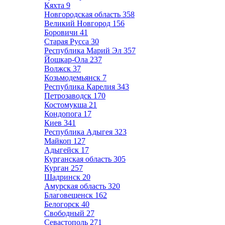
Кяхта
9
Новгородская область
358
Великий Новгород
156
Боровичи
41
Старая Русса
30
Республика Марий Эл
357
Йошкар-Ола
237
Волжск
37
Козьмодемьянск
7
Республика Карелия
343
Петрозаводск
170
Костомукша
21
Кондопога
17
Киев
341
Республика Адыгея
323
Майкоп
127
Адыгейск
17
Курганская область
305
Курган
257
Шадринск
20
Амурская область
320
Благовещенск
162
Белогорск
40
Свободный
27
Севастополь
271