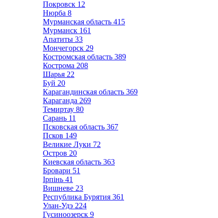
Покровск
12
Нюрба
8
Мурманская область
415
Мурманск
161
Апатиты
33
Мончегорск
29
Костромская область
389
Кострома
208
Шарья
22
Буй
20
Карагандинская область
369
Караганда
269
Темиртау
80
Сарань
11
Псковская область
367
Псков
149
Великие Луки
72
Остров
20
Киевская область
363
Бровари
51
Ірпінь
41
Вишневе
23
Республика Бурятия
361
Улан-Удэ
224
Гусиноозерск
9