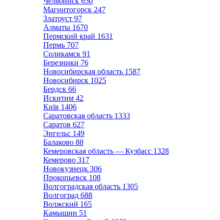
Челябинск
650
Магнитогорск
247
Златоуст
97
Алматы
1670
Пермский край
1631
Пермь
707
Соликамск
91
Березники
76
Новосибирская область
1587
Новосибирск
1025
Бердск
66
Искитим
42
Київ
1406
Саратовская область
1333
Саратов
627
Энгельс
149
Балаково
88
Кемеровская область — Кузбасс
1328
Кемерово
317
Новокузнецк
306
Прокопьевск
108
Волгоградская область
1305
Волгоград
688
Волжский
165
Камышин
51