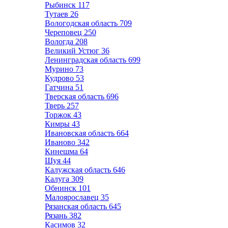
Рыбинск
117
Тутаев
26
Вологодская область
709
Череповец
250
Вологда
208
Великий Устюг
36
Ленинградская область
699
Мурино
73
Кудрово
53
Гатчина
51
Тверская область
696
Тверь
257
Торжок
43
Кимры
43
Ивановская область
664
Иваново
342
Кинешма
64
Шуя
44
Калужская область
646
Калуга
309
Обнинск
101
Малоярославец
35
Рязанская область
645
Рязань
382
Касимов
32