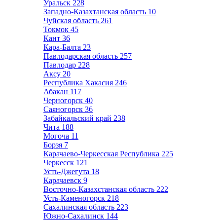
Уральск
228
Западно-Казахтанская область
10
Чуйская область
261
Токмок
45
Кант
36
Кара-Балта
23
Павлодарская область
257
Павлодар
228
Аксу
20
Республика Хакасия
246
Абакан
117
Черногорск
40
Саяногорск
36
Забайкальский край
238
Чита
188
Могоча
11
Борзя
7
Карачаево-Черкесская Республика
225
Черкесск
121
Усть-Джегута
18
Карачаевск
9
Восточно-Казахстанская область
222
Усть-Каменогорск
218
Сахалинская область
223
Южно-Сахалинск
144