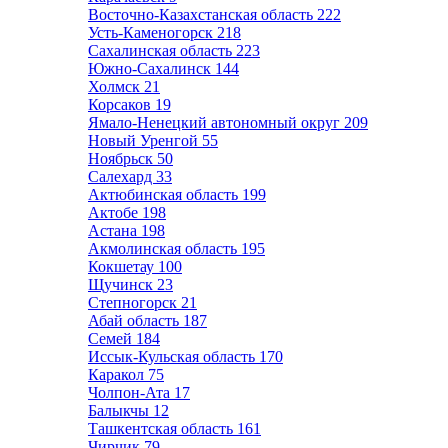
Восточно-Казахстанская область
222
Усть-Каменогорск
218
Сахалинская область
223
Южно-Сахалинск
144
Холмск
21
Корсаков
19
Ямало-Ненецкий автономный округ
209
Новый Уренгой
55
Ноябрьск
50
Салехард
33
Актюбинская область
199
Актобе
198
Астана
198
Акмолинская область
195
Кокшетау
100
Щучинск
23
Степногорск
21
Абай область
187
Семей
184
Иссык-Кульская область
170
Каракол
75
Чолпон-Ата
17
Балыкчы
12
Ташкентская область
161
Чирчик
79