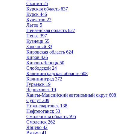
Скопин
25
Курская область
637
Курск
446
Курчатов
22
Льгов
5
Пензенская область
627
Пенза
397
Кузнецк
55
Заречный
33
Кировская область
624
Киров
426
Кирово-Чепецк
50
Слободской
24
Калининградская область
608
Калининград
372
Гурьевск
19
Черняховск
19
Ханты-Мансийский автономный округ
608
Сургут
209
Нижневартовск
138
Нефтеюганск
53
Смоленская область
595
Смоленск
262
Ярцево
42
Вязьма
41