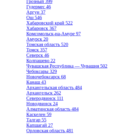
Грозный
399
Гудермес
46
Аргун
37
Ош
546
Хабаровский край
522
Хабаровск
367
Комсомольск-на-Амуре
97
Амурск
20
Томская область
520
Томск
357
Северск
46
Колпашево
22
Чувашская Республика — Чувашия
502
Чебоксары
329
Новочебоксарск
68
Канаш
43
Архангельская область
484
Архангельск
262
Северодвинск
111
Новодвинск
24
Алматинская область
484
Каскелен
59
Талгар
55
Капшагай
27
Орловская область
481