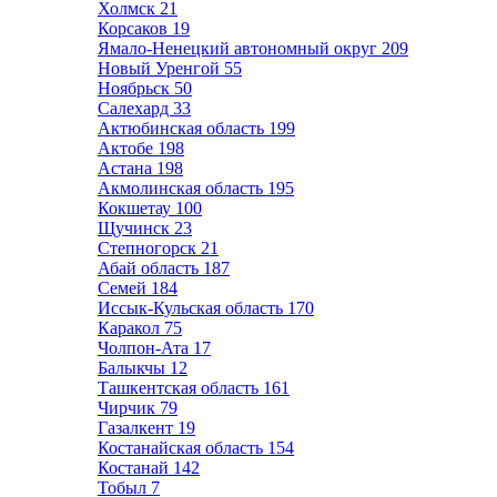
Холмск
21
Корсаков
19
Ямало-Ненецкий автономный округ
209
Новый Уренгой
55
Ноябрьск
50
Салехард
33
Актюбинская область
199
Актобе
198
Астана
198
Акмолинская область
195
Кокшетау
100
Щучинск
23
Степногорск
21
Абай область
187
Семей
184
Иссык-Кульская область
170
Каракол
75
Чолпон-Ата
17
Балыкчы
12
Ташкентская область
161
Чирчик
79
Газалкент
19
Костанайская область
154
Костанай
142
Тобыл
7