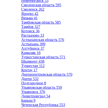
Нефтеюганск
53
Смоленская область
595
Смоленск
262
Ярцево
42
Вязьма
41
Тамбовская область
585
Тамбов
327
Котовск
36
Рассказово
33
Астраханская область
576
Астрахань
399
Ахтубинск
37
Камызяк
16
Туркестанская область
571
Шымкент
438
Туркестан
112
Кентау
17
Днепропетровская область
570
Днепр
532
Подгородное
8
Ульяновская область
559
Ульяновск
376
Димитровград
54
Барыш
9
Чеченская Республика
553