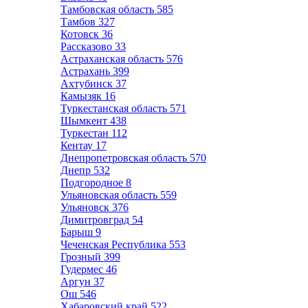
Тамбовская область
585
Тамбов
327
Котовск
36
Рассказово
33
Астраханская область
576
Астрахань
399
Ахтубинск
37
Камызяк
16
Туркестанская область
571
Шымкент
438
Туркестан
112
Кентау
17
Днепропетровская область
570
Днепр
532
Подгородное
8
Ульяновская область
559
Ульяновск
376
Димитровград
54
Барыш
9
Чеченская Республика
553
Грозный
399
Гудермес
46
Аргун
37
Ош
546
Хабаровский край
522