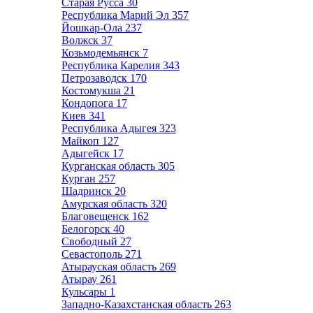
Старая Русса
30
Республика Марий Эл
357
Йошкар-Ола
237
Волжск
37
Козьмодемьянск
7
Республика Карелия
343
Петрозаводск
170
Костомукша
21
Кондопога
17
Киев
341
Республика Адыгея
323
Майкоп
127
Адыгейск
17
Курганская область
305
Курган
257
Шадринск
20
Амурская область
320
Благовещенск
162
Белогорск
40
Свободный
27
Севастополь
271
Атырауская область
269
Атырау
261
Кульсары
1
Западно-Казахстанская область
263