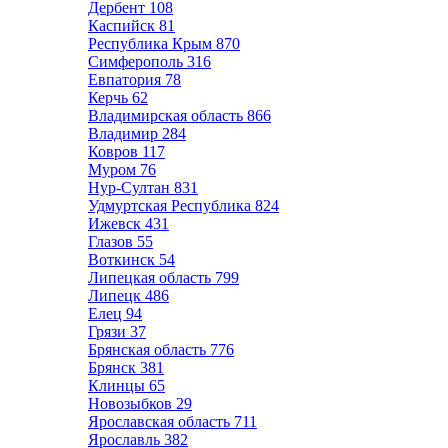
Дербент
108
Каспийск
81
Республика Крым
870
Симферополь
316
Евпатория
78
Керчь
62
Владимирская область
866
Владимир
284
Ковров
117
Муром
76
Нур-Султан
831
Удмуртская Республика
824
Ижевск
431
Глазов
55
Воткинск
54
Липецкая область
799
Липецк
486
Елец
94
Грязи
37
Брянская область
776
Брянск
381
Клинцы
65
Новозыбков
29
Ярославская область
711
Ярославль
382