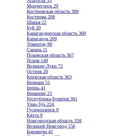
Апатиты
33
Мончегорск
29
Костромская область
389
Кострома
208
Шарья
22
Буй
20
Карагандинская область
369
Караганда
269
Темиртау
80
Сарань
11
Псковская область
367
Псков
149
Великие Луки
72
Остров
20
Киевская область
363
Бровари
51
Ірпінь
41
Вишневе
23
Республика Бурятия
361
Улан-Удэ
224
Гусиноозерск
9
Кяхта
9
Новгородская область
358
Великий Новгород
156
Боровичи
41