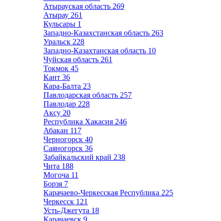
Атырауская область
269
Атырау
261
Кульсары
1
Западно-Казахстанская область
263
Уральск
228
Западно-Казахтанская область
10
Чуйская область
261
Токмок
45
Кант
36
Кара-Балта
23
Павлодарская область
257
Павлодар
228
Аксу
20
Республика Хакасия
246
Абакан
117
Черногорск
40
Саяногорск
36
Забайкальский край
238
Чита
188
Могоча
11
Борзя
7
Карачаево-Черкесская Республика
225
Черкесск
121
Усть-Джегута
18
Карачаевск
9