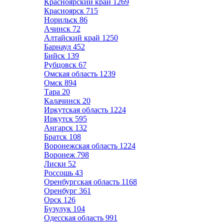
Красноярский край
1269
Красноярск
715
Норильск
86
Ачинск
72
Алтайский край
1250
Барнаул
452
Бийск
139
Рубцовск
67
Омская область
1239
Омск
894
Тара
20
Калачинск
20
Иркутская область
1224
Иркутск
595
Ангарск
132
Братск
108
Воронежская область
1224
Воронеж
798
Лиски
52
Россошь
43
Оренбургская область
1168
Оренбург
361
Орск
126
Бузулук
104
Одесская область
991