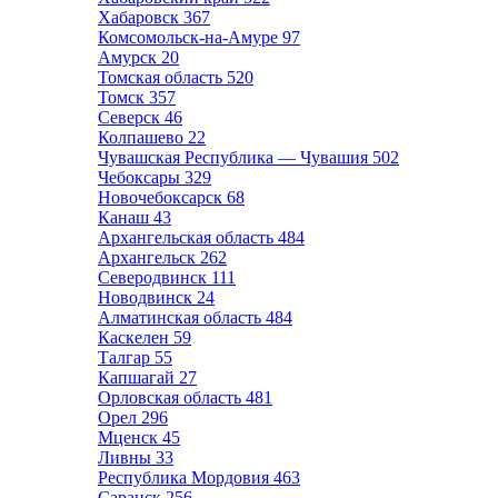
Хабаровск
367
Комсомольск-на-Амуре
97
Амурск
20
Томская область
520
Томск
357
Северск
46
Колпашево
22
Чувашская Республика — Чувашия
502
Чебоксары
329
Новочебоксарск
68
Канаш
43
Архангельская область
484
Архангельск
262
Северодвинск
111
Новодвинск
24
Алматинская область
484
Каскелен
59
Талгар
55
Капшагай
27
Орловская область
481
Орел
296
Мценск
45
Ливны
33
Республика Мордовия
463
Саранск
256