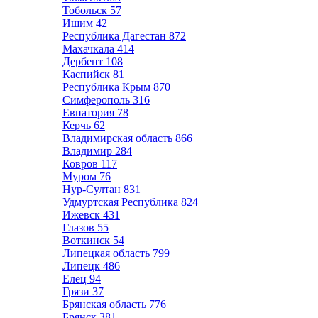
Тобольск
57
Ишим
42
Республика Дагестан
872
Махачкала
414
Дербент
108
Каспийск
81
Республика Крым
870
Симферополь
316
Евпатория
78
Керчь
62
Владимирская область
866
Владимир
284
Ковров
117
Муром
76
Нур-Султан
831
Удмуртская Республика
824
Ижевск
431
Глазов
55
Воткинск
54
Липецкая область
799
Липецк
486
Елец
94
Грязи
37
Брянская область
776
Брянск
381