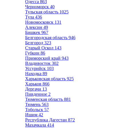
Одесса
863
Черноморск
40
Тульская область
1025
Тула
436
Новомосковск
131
Алексин
49
Бишкек
967
Белгородская область
946
Белгород
323
Старый Оскол
143
Губкин
86
Приморский край
943
Владивосток
302
Уссурийск
103
Находка
89
Харьковская область
925
Харьков
866
Дергачи
13
Пивденное
2
Тюменская область
881
Тюмень
563
Тобольск
57
Ишим
42
Республика Дагестан
872
Махачкала
414