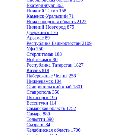
Екатеринбург
863
Нижний Тагил
158
Каменск-Уральский
71
Нижегородская область
2122
Нижний Новгород
875
Дзержинск
176
Арзамас
89
Республика Башкортостан
2109
Уфа
750
Стерлитамак
188
Нефтекамск
90
Республика Татарстан
1827
Казань
818
Набережные Челны
258
Нижнекамск
104
Ставропольский край
1801
Ставрополь
350
Пятигорск
195
Ессентуки
114
Самарская область
1752
Самара
880
Тольятти
390
Сызрань
84
Челябинская область
1706