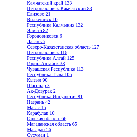
Камчатский край
133
Петропавловск-Камчатский
83
Елизово
21
Вилючинск
10
Республика Калмыкия
132
Элиста
82
Городовиковск
6
Лагань
5
Северо-Казахстанская область
127
Петропавловск
116
Республика Алтай
125
Горно-Алтайск
38
Чувашская Республика
113
Республика Тыва
105
Кызыл
90
Шагонар
3
Ак-Довурак
2
Республика Ингушетия
81
Назрань
42
Магас
15
Карабулак
10
Ошская область
66
Магаданская область
65
Магадан
56
Сусуман
1