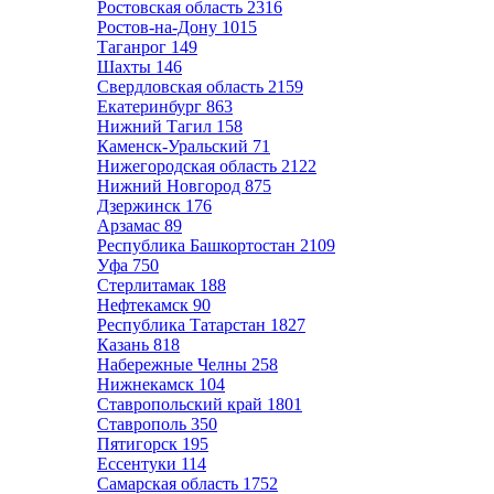
Ростовская область
2316
Ростов-на-Дону
1015
Таганрог
149
Шахты
146
Свердловская область
2159
Екатеринбург
863
Нижний Тагил
158
Каменск-Уральский
71
Нижегородская область
2122
Нижний Новгород
875
Дзержинск
176
Арзамас
89
Республика Башкортостан
2109
Уфа
750
Стерлитамак
188
Нефтекамск
90
Республика Татарстан
1827
Казань
818
Набережные Челны
258
Нижнекамск
104
Ставропольский край
1801
Ставрополь
350
Пятигорск
195
Ессентуки
114
Самарская область
1752