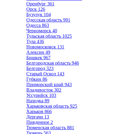
Оренбург
361
Орск
126
Бузулук
104
Одесская область
991
Одесса
863
Черноморск
40
Тульская область
1025
Тула
436
Новомосковск
131
Алексин
49
Бишкек
967
Белгородская область
946
Белгород
323
Старый Оскол
143
Губкин
86
Приморский край
943
Владивосток
302
Уссурийск
103
Находка
89
Харьковская область
925
Харьков
866
Дергачи
13
Пивденное
2
Тюменская область
881
Тюмень
563