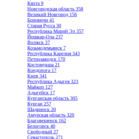
Кяхта
9
Новгородская область
358
Великий Новгород
156
Боровичи
41
Старая Русса
30
Республика Марий Эл
357
Йошкар-Ола
237
Волжск
37
Козьмодемьянск
7
Республика Карелия
343
Петрозаводск
170
Костомукша
21
Кондопога
17
Киев
341
Республика Адыгея
323
Майкоп
127
Адыгейск
17
Курганская область
305
Курган
257
Шадринск
20
Амурская область
320
Благовещенск
162
Белогорск
40
Свободный
27
Севастополь
271