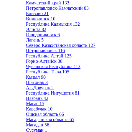
Камчатский край
133
Петропавловск-Камчатский
83
Елизово
21
Вилючинск
10
Республика Калмыкия
132
Элиста
82
Городовиковск
6
Лагань
5
Северо-Казахстанская область
127
Петропавловск
116
Республика Алтай
125
Горно-Алтайск
38
Чувашская Республика
113
Республика Тыва
105
Кызыл
90
Шагонар
3
Ак-Довурак
2
Республика Ингушетия
81
Назрань
42
Магас
15
Карабулак
10
Ошская область
66
Магаданская область
65
Магадан
56
Сусуман
1