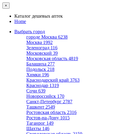
×
Каталог дешевых аптек
Home
Выбрать город
городе Москва
6238
Москва
1992
Зеленоград
116
Московский
39
Московская область
4819
Балашиха
277
Подольск
218
Химки
196
Краснодарский край
3763
Краснодар
1319
Сочи
639
Новороссийск
170
Санкт-Петербург
2787
Ташкент
2549
Ростовская область
2316
Ростов-на-Дону
1015
Таганрог
149
Шахты
146
Свердловская область
2159