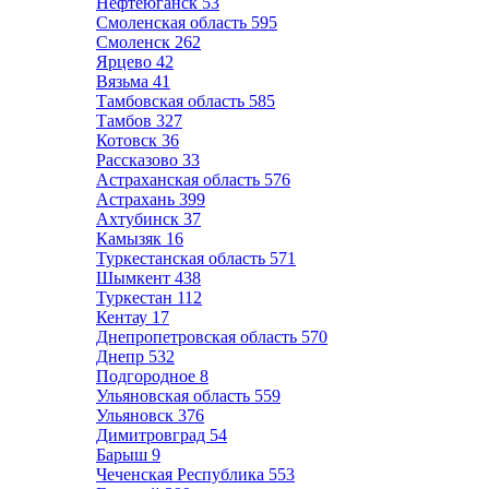
Нефтеюганск
53
Смоленская область
595
Смоленск
262
Ярцево
42
Вязьма
41
Тамбовская область
585
Тамбов
327
Котовск
36
Рассказово
33
Астраханская область
576
Астрахань
399
Ахтубинск
37
Камызяк
16
Туркестанская область
571
Шымкент
438
Туркестан
112
Кентау
17
Днепропетровская область
570
Днепр
532
Подгородное
8
Ульяновская область
559
Ульяновск
376
Димитровград
54
Барыш
9
Чеченская Республика
553