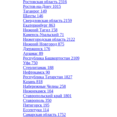
Ростовская область
2316
Ростов-на-Дону
1015
Таганрог
149
Шахты
146
Свердловская область
2159
Екатеринбург
863
Нижний Тагил
158
Каменск-Уральский
71
Нижегородская область
2122
Нижний Новгород
875
Дзержинск
176
Арзамас
89
Республика Башкортостан
2109
Уфа
750
Стерлитамак
188
Нефтекамск
90
Республика Татарстан
1827
Казань
818
Набережные Челны
258
Нижнекамск
104
Ставропольский край
1801
Ставрополь
350
Пятигорск
195
Ессентуки
114
Самарская область
1752