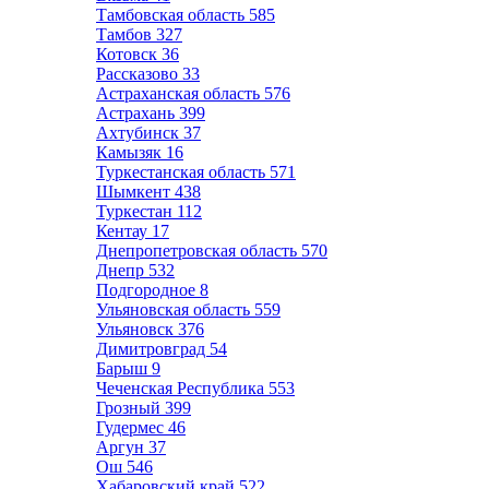
Тамбовская область
585
Тамбов
327
Котовск
36
Рассказово
33
Астраханская область
576
Астрахань
399
Ахтубинск
37
Камызяк
16
Туркестанская область
571
Шымкент
438
Туркестан
112
Кентау
17
Днепропетровская область
570
Днепр
532
Подгородное
8
Ульяновская область
559
Ульяновск
376
Димитровград
54
Барыш
9
Чеченская Республика
553
Грозный
399
Гудермес
46
Аргун
37
Ош
546
Хабаровский край
522