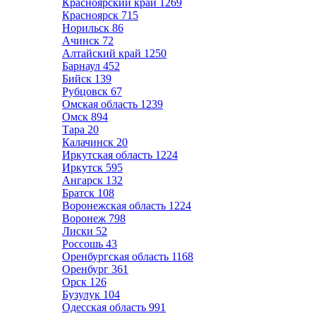
Красноярский край
1269
Красноярск
715
Норильск
86
Ачинск
72
Алтайский край
1250
Барнаул
452
Бийск
139
Рубцовск
67
Омская область
1239
Омск
894
Тара
20
Калачинск
20
Иркутская область
1224
Иркутск
595
Ангарск
132
Братск
108
Воронежская область
1224
Воронеж
798
Лиски
52
Россошь
43
Оренбургская область
1168
Оренбург
361
Орск
126
Бузулук
104
Одесская область
991