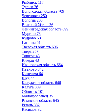
Рыбинск
117
Тутаев
26
Вологодская область
709
Череповец
250
Вологда
208
Великий Устюг
36
Ленинградская область
699
Мурино
73
Кудрово
53
Гатчина
51
Тверская область
696
Тверь
257
Торжок
43
Кимры
43
Ивановская область
664
Иваново
342
Кинешма
64
Шуя
44
Калужская область
646
Калуга
309
Обнинск
101
Малоярославец
35
Рязанская область
645
Рязань
382
Касимов
32