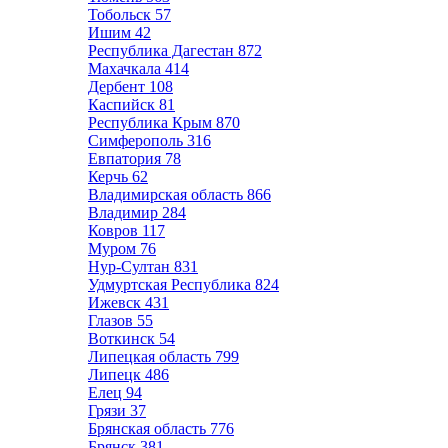
Тобольск
57
Ишим
42
Республика Дагестан
872
Махачкала
414
Дербент
108
Каспийск
81
Республика Крым
870
Симферополь
316
Евпатория
78
Керчь
62
Владимирская область
866
Владимир
284
Ковров
117
Муром
76
Нур-Султан
831
Удмуртская Республика
824
Ижевск
431
Глазов
55
Воткинск
54
Липецкая область
799
Липецк
486
Елец
94
Грязи
37
Брянская область
776
Брянск
381