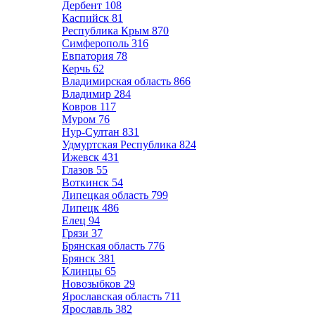
Дербент
108
Каспийск
81
Республика Крым
870
Симферополь
316
Евпатория
78
Керчь
62
Владимирская область
866
Владимир
284
Ковров
117
Муром
76
Нур-Султан
831
Удмуртская Республика
824
Ижевск
431
Глазов
55
Воткинск
54
Липецкая область
799
Липецк
486
Елец
94
Грязи
37
Брянская область
776
Брянск
381
Клинцы
65
Новозыбков
29
Ярославская область
711
Ярославль
382