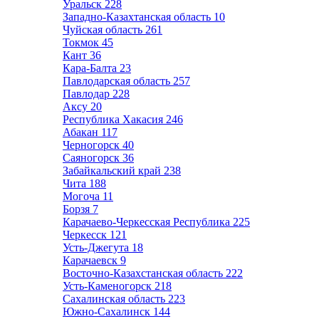
Уральск
228
Западно-Казахтанская область
10
Чуйская область
261
Токмок
45
Кант
36
Кара-Балта
23
Павлодарская область
257
Павлодар
228
Аксу
20
Республика Хакасия
246
Абакан
117
Черногорск
40
Саяногорск
36
Забайкальский край
238
Чита
188
Могоча
11
Борзя
7
Карачаево-Черкесская Республика
225
Черкесск
121
Усть-Джегута
18
Карачаевск
9
Восточно-Казахстанская область
222
Усть-Каменогорск
218
Сахалинская область
223
Южно-Сахалинск
144