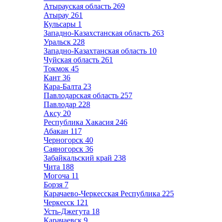
Атырауская область
269
Атырау
261
Кульсары
1
Западно-Казахстанская область
263
Уральск
228
Западно-Казахтанская область
10
Чуйская область
261
Токмок
45
Кант
36
Кара-Балта
23
Павлодарская область
257
Павлодар
228
Аксу
20
Республика Хакасия
246
Абакан
117
Черногорск
40
Саяногорск
36
Забайкальский край
238
Чита
188
Могоча
11
Борзя
7
Карачаево-Черкесская Республика
225
Черкесск
121
Усть-Джегута
18
Карачаевск
9