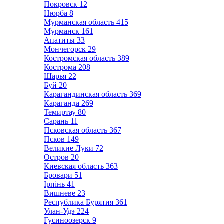
Покровск
12
Нюрба
8
Мурманская область
415
Мурманск
161
Апатиты
33
Мончегорск
29
Костромская область
389
Кострома
208
Шарья
22
Буй
20
Карагандинская область
369
Караганда
269
Темиртау
80
Сарань
11
Псковская область
367
Псков
149
Великие Луки
72
Остров
20
Киевская область
363
Бровари
51
Ірпінь
41
Вишневе
23
Республика Бурятия
361
Улан-Удэ
224
Гусиноозерск
9