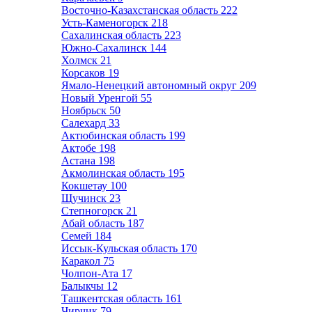
Восточно-Казахстанская область
222
Усть-Каменогорск
218
Сахалинская область
223
Южно-Сахалинск
144
Холмск
21
Корсаков
19
Ямало-Ненецкий автономный округ
209
Новый Уренгой
55
Ноябрьск
50
Салехард
33
Актюбинская область
199
Актобе
198
Астана
198
Акмолинская область
195
Кокшетау
100
Щучинск
23
Степногорск
21
Абай область
187
Семей
184
Иссык-Кульская область
170
Каракол
75
Чолпон-Ата
17
Балыкчы
12
Ташкентская область
161
Чирчик
79