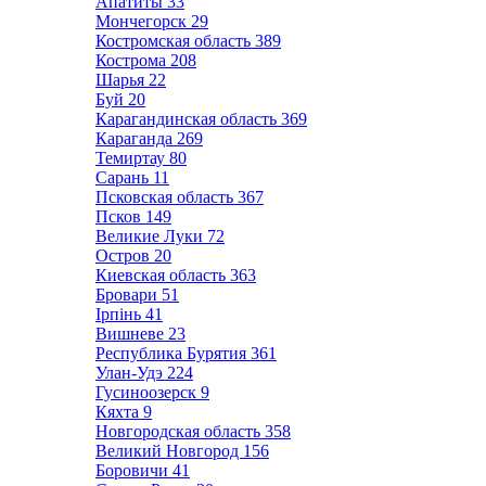
Апатиты
33
Мончегорск
29
Костромская область
389
Кострома
208
Шарья
22
Буй
20
Карагандинская область
369
Караганда
269
Темиртау
80
Сарань
11
Псковская область
367
Псков
149
Великие Луки
72
Остров
20
Киевская область
363
Бровари
51
Ірпінь
41
Вишневе
23
Республика Бурятия
361
Улан-Удэ
224
Гусиноозерск
9
Кяхта
9
Новгородская область
358
Великий Новгород
156
Боровичи
41