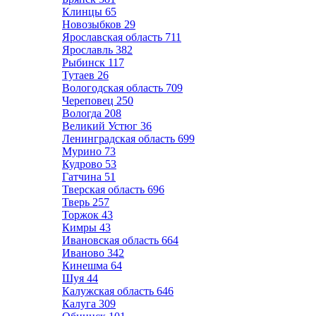
Клинцы
65
Новозыбков
29
Ярославская область
711
Ярославль
382
Рыбинск
117
Тутаев
26
Вологодская область
709
Череповец
250
Вологда
208
Великий Устюг
36
Ленинградская область
699
Мурино
73
Кудрово
53
Гатчина
51
Тверская область
696
Тверь
257
Торжок
43
Кимры
43
Ивановская область
664
Иваново
342
Кинешма
64
Шуя
44
Калужская область
646
Калуга
309