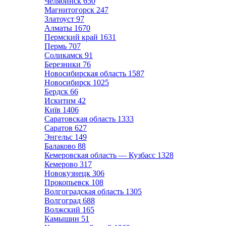
Челябинск
650
Магнитогорск
247
Златоуст
97
Алматы
1670
Пермский край
1631
Пермь
707
Соликамск
91
Березники
76
Новосибирская область
1587
Новосибирск
1025
Бердск
66
Искитим
42
Київ
1406
Саратовская область
1333
Саратов
627
Энгельс
149
Балаково
88
Кемеровская область — Кузбасс
1328
Кемерово
317
Новокузнецк
306
Прокопьевск
108
Волгоградская область
1305
Волгоград
688
Волжский
165
Камышин
51