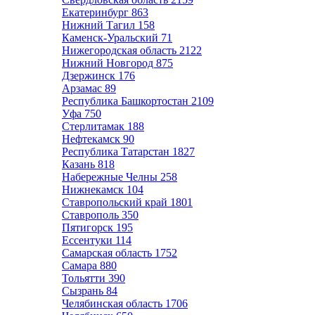
Екатеринбург
863
Нижний Тагил
158
Каменск-Уральский
71
Нижегородская область
2122
Нижний Новгород
875
Дзержинск
176
Арзамас
89
Республика Башкортостан
2109
Уфа
750
Стерлитамак
188
Нефтекамск
90
Республика Татарстан
1827
Казань
818
Набережные Челны
258
Нижнекамск
104
Ставропольский край
1801
Ставрополь
350
Пятигорск
195
Ессентуки
114
Самарская область
1752
Самара
880
Тольятти
390
Сызрань
84
Челябинская область
1706