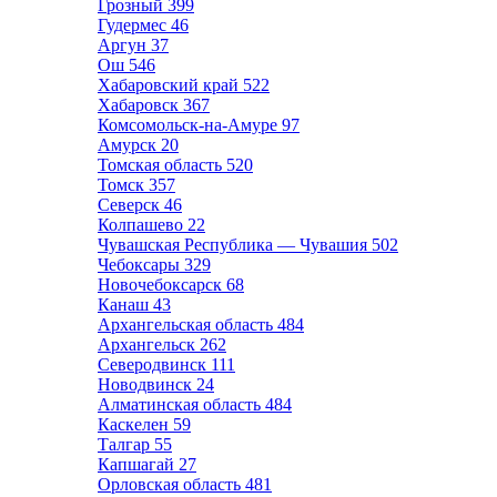
Грозный
399
Гудермес
46
Аргун
37
Ош
546
Хабаровский край
522
Хабаровск
367
Комсомольск-на-Амуре
97
Амурск
20
Томская область
520
Томск
357
Северск
46
Колпашево
22
Чувашская Республика — Чувашия
502
Чебоксары
329
Новочебоксарск
68
Канаш
43
Архангельская область
484
Архангельск
262
Северодвинск
111
Новодвинск
24
Алматинская область
484
Каскелен
59
Талгар
55
Капшагай
27
Орловская область
481