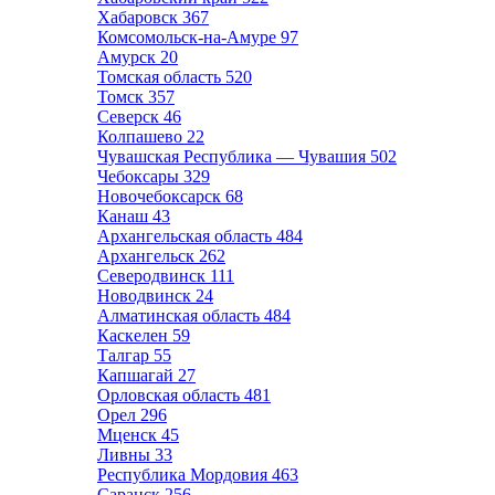
Хабаровск
367
Комсомольск-на-Амуре
97
Амурск
20
Томская область
520
Томск
357
Северск
46
Колпашево
22
Чувашская Республика — Чувашия
502
Чебоксары
329
Новочебоксарск
68
Канаш
43
Архангельская область
484
Архангельск
262
Северодвинск
111
Новодвинск
24
Алматинская область
484
Каскелен
59
Талгар
55
Капшагай
27
Орловская область
481
Орел
296
Мценск
45
Ливны
33
Республика Мордовия
463
Саранск
256