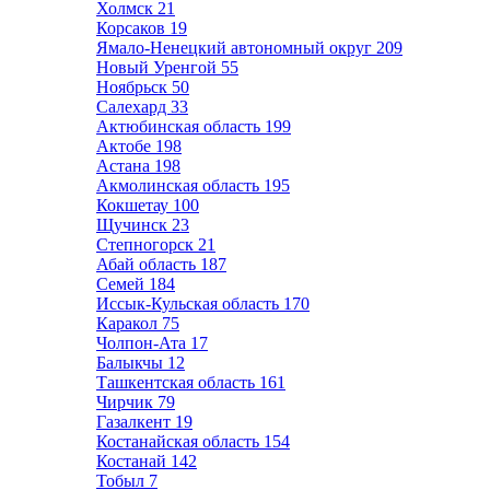
Холмск
21
Корсаков
19
Ямало-Ненецкий автономный округ
209
Новый Уренгой
55
Ноябрьск
50
Салехард
33
Актюбинская область
199
Актобе
198
Астана
198
Акмолинская область
195
Кокшетау
100
Щучинск
23
Степногорск
21
Абай область
187
Семей
184
Иссык-Кульская область
170
Каракол
75
Чолпон-Ата
17
Балыкчы
12
Ташкентская область
161
Чирчик
79
Газалкент
19
Костанайская область
154
Костанай
142
Тобыл
7