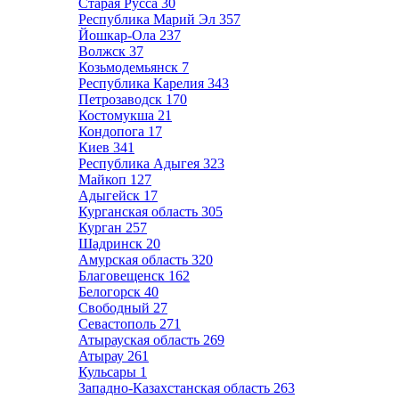
Старая Русса
30
Республика Марий Эл
357
Йошкар-Ола
237
Волжск
37
Козьмодемьянск
7
Республика Карелия
343
Петрозаводск
170
Костомукша
21
Кондопога
17
Киев
341
Республика Адыгея
323
Майкоп
127
Адыгейск
17
Курганская область
305
Курган
257
Шадринск
20
Амурская область
320
Благовещенск
162
Белогорск
40
Свободный
27
Севастополь
271
Атырауская область
269
Атырау
261
Кульсары
1
Западно-Казахстанская область
263