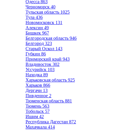
Одесса
863
Черноморск
40
Тульская область
1025
Тула
436
Новомосковск
131
Алексин
49
Бишкек
967
Белгородская область
946
Белгород
323
Старый Оскол
143
Губкин
86
Приморский край
943
Владивосток
302
Уссурийск
103
Находка
89
Харьковская область
925
Харьков
866
Дергачи
13
Пивденное
2
Тюменская область
881
Тюмень
563
Тобольск
57
Ишим
42
Республика Дагестан
872
Махачкала
414