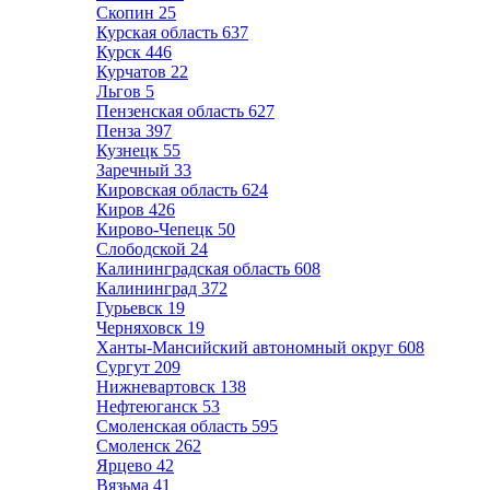
Скопин
25
Курская область
637
Курск
446
Курчатов
22
Льгов
5
Пензенская область
627
Пенза
397
Кузнецк
55
Заречный
33
Кировская область
624
Киров
426
Кирово-Чепецк
50
Слободской
24
Калининградская область
608
Калининград
372
Гурьевск
19
Черняховск
19
Ханты-Мансийский автономный округ
608
Сургут
209
Нижневартовск
138
Нефтеюганск
53
Смоленская область
595
Смоленск
262
Ярцево
42
Вязьма
41