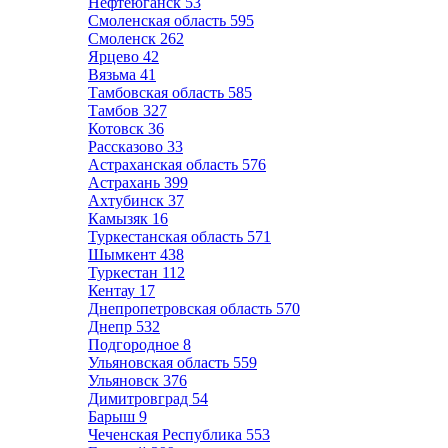
Нефтеюганск
53
Смоленская область
595
Смоленск
262
Ярцево
42
Вязьма
41
Тамбовская область
585
Тамбов
327
Котовск
36
Рассказово
33
Астраханская область
576
Астрахань
399
Ахтубинск
37
Камызяк
16
Туркестанская область
571
Шымкент
438
Туркестан
112
Кентау
17
Днепропетровская область
570
Днепр
532
Подгородное
8
Ульяновская область
559
Ульяновск
376
Димитровград
54
Барыш
9
Чеченская Республика
553