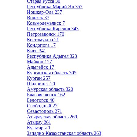
Старая Русса
30
Республика Марий Эл
357
Йошкар-Ола
237
Волжск
37
Козьмодемьянск
7
Республика Карелия
343
Петрозаводск
170
Костомукша
21
Кондопога
17
Киев
341
Республика Адыгея
323
Майкоп
127
Адыгейск
17
Курганская область
305
Курган
257
Шадринск
20
Амурская область
320
Благовещенск
162
Белогорск
40
Свободный
27
Севастополь
271
Атырауская область
269
Атырау
261
Кульсары
1
Западно-Казахстанская область
263