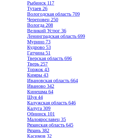
Рыбинск
117
Тутаев
26
Вологодская область
709
Череповец
250
Вологда
208
Великий Устюг
36
Ленинградская область
699
Мурино
73
Кудрово
53
Гатчина
51
Тверская область
696
Тверь
257
Торжок
43
Кимры
43
Ивановская область
664
Иваново
342
Кинешма
64
Шуя
44
Калужская область
646
Калуга
309
Обнинск
101
Малоярославец
35
Рязанская область
645
Рязань
382
Касимов
32