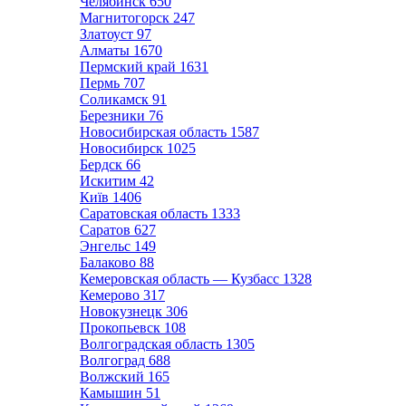
Челябинск
650
Магнитогорск
247
Златоуст
97
Алматы
1670
Пермский край
1631
Пермь
707
Соликамск
91
Березники
76
Новосибирская область
1587
Новосибирск
1025
Бердск
66
Искитим
42
Київ
1406
Саратовская область
1333
Саратов
627
Энгельс
149
Балаково
88
Кемеровская область — Кузбасс
1328
Кемерово
317
Новокузнецк
306
Прокопьевск
108
Волгоградская область
1305
Волгоград
688
Волжский
165
Камышин
51