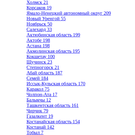
Холмск
21
Корсаков
19
Ямало-Ненецкий автономный округ
209
Новый Уренгой
55
Ноябрьск
50
Салехард
33
Актюбинская область
199
Актобе
198
Астана
198
Акмолинская область
195
Кокшетау
100
Щучинск
23
Степногорск
21
Абай область
187
Семей
184
Иссык-Кульская область
170
Каракол
75
Чолпон-Ата
17
Балыкчы
12
Ташкентская область
161
Чирчик
79
Газалкент
19
Костанайская область
154
Костанай
142
Тобыл
7