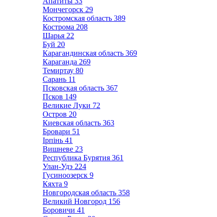
Апатиты
33
Мончегорск
29
Костромская область
389
Кострома
208
Шарья
22
Буй
20
Карагандинская область
369
Караганда
269
Темиртау
80
Сарань
11
Псковская область
367
Псков
149
Великие Луки
72
Остров
20
Киевская область
363
Бровари
51
Ірпінь
41
Вишневе
23
Республика Бурятия
361
Улан-Удэ
224
Гусиноозерск
9
Кяхта
9
Новгородская область
358
Великий Новгород
156
Боровичи
41