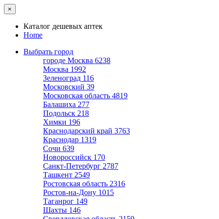
×
Каталог дешевых аптек
Home
Выбрать город
городе Москва
6238
Москва
1992
Зеленоград
116
Московский
39
Московская область
4819
Балашиха
277
Подольск
218
Химки
196
Краснодарский край
3763
Краснодар
1319
Сочи
639
Новороссийск
170
Санкт-Петербург
2787
Ташкент
2549
Ростовская область
2316
Ростов-на-Дону
1015
Таганрог
149
Шахты
146
Свердловская область
2159