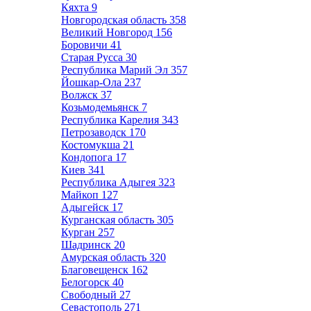
Кяхта
9
Новгородская область
358
Великий Новгород
156
Боровичи
41
Старая Русса
30
Республика Марий Эл
357
Йошкар-Ола
237
Волжск
37
Козьмодемьянск
7
Республика Карелия
343
Петрозаводск
170
Костомукша
21
Кондопога
17
Киев
341
Республика Адыгея
323
Майкоп
127
Адыгейск
17
Курганская область
305
Курган
257
Шадринск
20
Амурская область
320
Благовещенск
162
Белогорск
40
Свободный
27
Севастополь
271