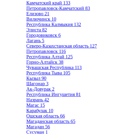
Камчатский край
133
Петропавловск-Камчатский
83
Елизово
21
Вилючинск
10
Республика Калмыкия
132
Элиста
82
Городовиковск
6
Лагань
5
Северо-Казахстанская область
127
Петропавловск
116
Республика Алтай
125
Горно-Алтайск
38
Чувашская Республика
113
Республика Тыва
105
Кызыл
90
Шагонар
3
Ак-Довурак
2
Республика Ингушетия
81
Назрань
42
Магас
15
Карабулак
10
Ошская область
66
Магаданская область
65
Магадан
56
Сусуман
1