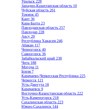
Уральск
228
Западно-Казахтанская область
10
Чуйская область
261
Токмок
45
Кант
36
Кара-Балта
23
Павлодарская область
257
Павлодар
228
Аксу
20
Республика Хакасия
246
Абакан
117
Черногорск
40
Саяногорск
36
Забайкальский край
238
Чита
188
Могоча
11
Борзя
7
Карачаево-Черкесская Республика
225
Черкесск
121
Усть-Джегута
18
Карачаевск
9
Восточно-Казахстанская область
222
Усть-Каменогорск
218
Сахалинская область
223
Южно-Сахалинск
144