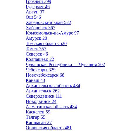
Грозный
399
Гудермес
46
Аргун
37
Ош
546
Хабаровский край
522
Хабаровск
367
Комсомольск-на-Амуре
97
Амурск
20
Томская область
520
Томск
357
Северск
46
Колпашево
22
Чувашская Республика — Чувашия
502
Чебоксары
329
Новочебоксарск
68
Канаш
43
Архангельская область
484
Архангельск
262
Северодвинск
111
Новодвинск
24
Алматинская область
484
Каскелен
59
Талгар
55
Капшагай
27
Орловская область
481