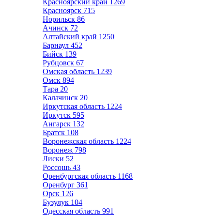
Красноярский край
1269
Красноярск
715
Норильск
86
Ачинск
72
Алтайский край
1250
Барнаул
452
Бийск
139
Рубцовск
67
Омская область
1239
Омск
894
Тара
20
Калачинск
20
Иркутская область
1224
Иркутск
595
Ангарск
132
Братск
108
Воронежская область
1224
Воронеж
798
Лиски
52
Россошь
43
Оренбургская область
1168
Оренбург
361
Орск
126
Бузулук
104
Одесская область
991