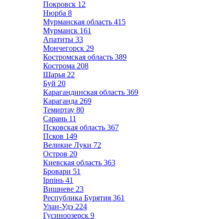
Покровск
12
Нюрба
8
Мурманская область
415
Мурманск
161
Апатиты
33
Мончегорск
29
Костромская область
389
Кострома
208
Шарья
22
Буй
20
Карагандинская область
369
Караганда
269
Темиртау
80
Сарань
11
Псковская область
367
Псков
149
Великие Луки
72
Остров
20
Киевская область
363
Бровари
51
Ірпінь
41
Вишневе
23
Республика Бурятия
361
Улан-Удэ
224
Гусиноозерск
9