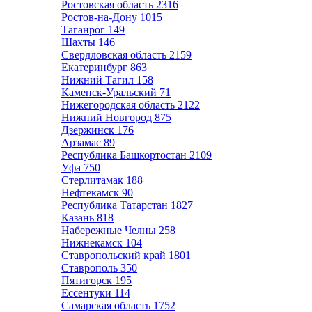
Ростовская область
2316
Ростов-на-Дону
1015
Таганрог
149
Шахты
146
Свердловская область
2159
Екатеринбург
863
Нижний Тагил
158
Каменск-Уральский
71
Нижегородская область
2122
Нижний Новгород
875
Дзержинск
176
Арзамас
89
Республика Башкортостан
2109
Уфа
750
Стерлитамак
188
Нефтекамск
90
Республика Татарстан
1827
Казань
818
Набережные Челны
258
Нижнекамск
104
Ставропольский край
1801
Ставрополь
350
Пятигорск
195
Ессентуки
114
Самарская область
1752