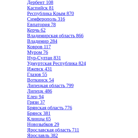
Дербент
108
Каспийск
81
Республика Крым
870
Симферополь
316
Евпатория
78
Керчь
62
Владимирская область
866
Владимир
284
Ковров
117
Муром
76
Нур-Султан
831
Удмуртская Республика
824
Ижевск
431
Глазов
55
Воткинск
54
Липецкая область
799
Липецк
486
Елец
94
Грязи
37
Брянская область
776
Брянск
381
Клинцы
65
Новозыбков
29
Ярославская область
711
Ярославль
382