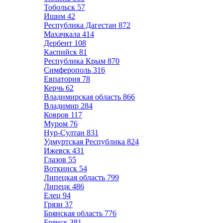
Тобольск
57
Ишим
42
Республика Дагестан
872
Махачкала
414
Дербент
108
Каспийск
81
Республика Крым
870
Симферополь
316
Евпатория
78
Керчь
62
Владимирская область
866
Владимир
284
Ковров
117
Муром
76
Нур-Султан
831
Удмуртская Республика
824
Ижевск
431
Глазов
55
Воткинск
54
Липецкая область
799
Липецк
486
Елец
94
Грязи
37
Брянская область
776
Брянск
381