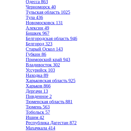
Одесса
863
Черноморск
40
Тульская область
1025
Тула
436
Новомосковск
131
Алексин
49
Бишкек
967
Белгородская область
946
Белгород
323
Старый Оскол
143
Губкин
86
Приморский край
943
Владивосток
302
Уссурийск
103
Находка
89
Харьковская область
925
Харьков
866
Дергачи
13
Пивденное
2
Тюменская область
881
Тюмень
563
Тобольск
57
Ишим
42
Республика Дагестан
872
Махачкала
414