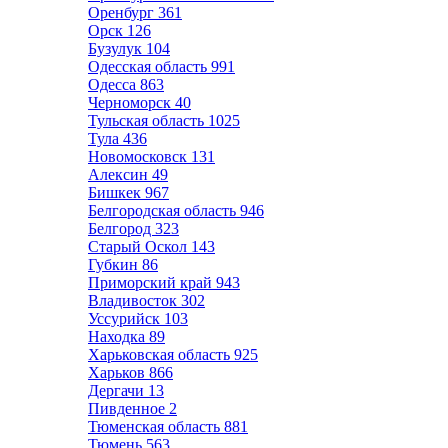
Оренбург
361
Орск
126
Бузулук
104
Одесская область
991
Одесса
863
Черноморск
40
Тульская область
1025
Тула
436
Новомосковск
131
Алексин
49
Бишкек
967
Белгородская область
946
Белгород
323
Старый Оскол
143
Губкин
86
Приморский край
943
Владивосток
302
Уссурийск
103
Находка
89
Харьковская область
925
Харьков
866
Дергачи
13
Пивденное
2
Тюменская область
881
Тюмень
563