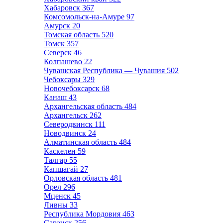
Хабаровск
367
Комсомольск-на-Амуре
97
Амурск
20
Томская область
520
Томск
357
Северск
46
Колпашево
22
Чувашская Республика — Чувашия
502
Чебоксары
329
Новочебоксарск
68
Канаш
43
Архангельская область
484
Архангельск
262
Северодвинск
111
Новодвинск
24
Алматинская область
484
Каскелен
59
Талгар
55
Капшагай
27
Орловская область
481
Орел
296
Мценск
45
Ливны
33
Республика Мордовия
463
Саранск
256