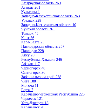
Атырауская область
269
Атырау
261
Кульсары
1
Западно-Казахстанская область
263
Уральск
228
Западно-Казахтанская область
10
Чуйская область
261
Токмок
45
Кант
36
Кара-Балта
23
Павлодарская область
257
Павлодар
228
Аксу
20
Республика Хакасия
246
Абакан
117
Черногорск
40
Саяногорск
36
Забайкальский край
238
Чита
188
Могоча
11
Борзя
7
Карачаево-Черкесская Республика
225
Черкесск
121
Усть-Джегута
18
Карачаевск
9