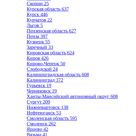
Скопин
25
Курская область
637
Курск
446
Курчатов
22
Льгов
5
Пензенская область
627
Пенза
397
Кузнецк
55
Заречный
33
Кировская область
624
Киров
426
Кирово-Чепецк
50
Слободской
24
Калининградская область
608
Калининград
372
Гурьевск
19
Черняховск
19
Ханты-Мансийский автономный округ
608
Сургут
209
Нижневартовск
138
Нефтеюганск
53
Смоленская область
595
Смоленск
262
Ярцево
42
Вязьма
41