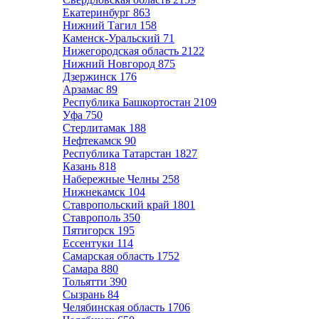
Екатеринбург
863
Нижний Тагил
158
Каменск-Уральский
71
Нижегородская область
2122
Нижний Новгород
875
Дзержинск
176
Арзамас
89
Республика Башкортостан
2109
Уфа
750
Стерлитамак
188
Нефтекамск
90
Республика Татарстан
1827
Казань
818
Набережные Челны
258
Нижнекамск
104
Ставропольский край
1801
Ставрополь
350
Пятигорск
195
Ессентуки
114
Самарская область
1752
Самара
880
Тольятти
390
Сызрань
84
Челябинская область
1706