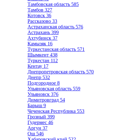
Тамбовская область
585
Тамбов
327
Котовск
36
Рассказово
33
Астраханская область
576
Астрахань
399
Ахтубинск
37
Камызяк
16
Туркестанская область
571
Шымкент
438
Туркестан
112
Кентау
17
Днепропетровская область
570
Днепр
532
Подгородное
8
Ульяновская область
559
Ульяновск
376
Димитровград
54
Барыш
9
Чеченская Республика
553
Грозный
399
Гудермес
46
Аргун
37
Ош
546
Хабаровский край
522