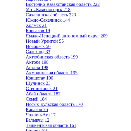
Восточно-Казахстанская область
222
Усть-Каменогорск
218
Сахалинская область
223
Южно-Сахалинск
144
Холмск
21
Корсаков
19
Ямало-Ненецкий автономный округ
209
Новый Уренгой
55
Ноябрьск
50
Салехард
33
Актюбинская область
199
Актобе
198
Астана
198
Акмолинская область
195
Кокшетау
100
Щучинск
23
Степногорск
21
Абай область
187
Семей
184
Иссык-Кульская область
170
Каракол
75
Чолпон-Ата
17
Балыкчы
12
Ташкентская область
161
Чирчик
79