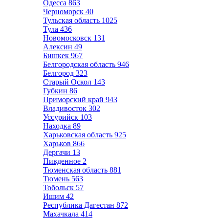
Одесса
863
Черноморск
40
Тульская область
1025
Тула
436
Новомосковск
131
Алексин
49
Бишкек
967
Белгородская область
946
Белгород
323
Старый Оскол
143
Губкин
86
Приморский край
943
Владивосток
302
Уссурийск
103
Находка
89
Харьковская область
925
Харьков
866
Дергачи
13
Пивденное
2
Тюменская область
881
Тюмень
563
Тобольск
57
Ишим
42
Республика Дагестан
872
Махачкала
414