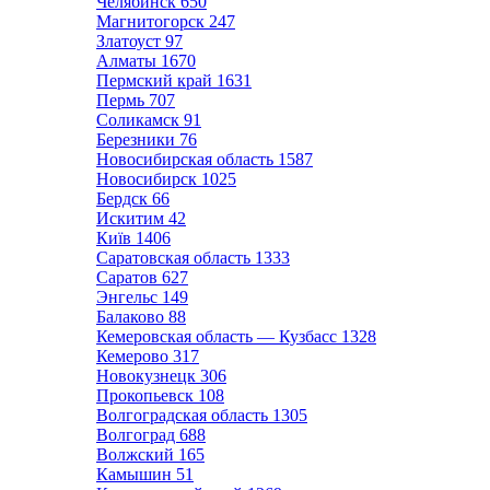
Челябинск
650
Магнитогорск
247
Златоуст
97
Алматы
1670
Пермский край
1631
Пермь
707
Соликамск
91
Березники
76
Новосибирская область
1587
Новосибирск
1025
Бердск
66
Искитим
42
Київ
1406
Саратовская область
1333
Саратов
627
Энгельс
149
Балаково
88
Кемеровская область — Кузбасс
1328
Кемерово
317
Новокузнецк
306
Прокопьевск
108
Волгоградская область
1305
Волгоград
688
Волжский
165
Камышин
51