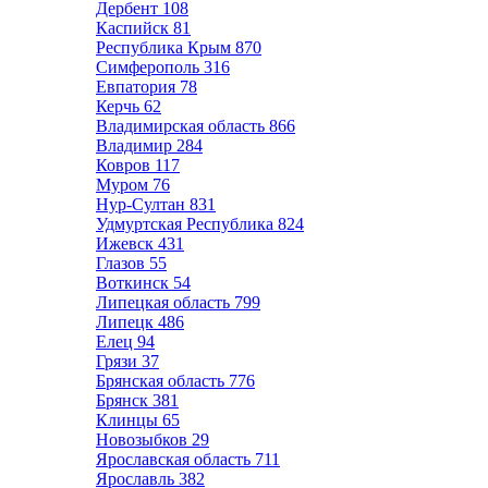
Дербент
108
Каспийск
81
Республика Крым
870
Симферополь
316
Евпатория
78
Керчь
62
Владимирская область
866
Владимир
284
Ковров
117
Муром
76
Нур-Султан
831
Удмуртская Республика
824
Ижевск
431
Глазов
55
Воткинск
54
Липецкая область
799
Липецк
486
Елец
94
Грязи
37
Брянская область
776
Брянск
381
Клинцы
65
Новозыбков
29
Ярославская область
711
Ярославль
382