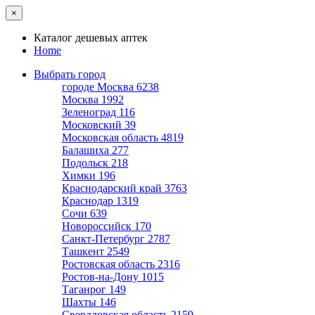
×
Каталог дешевых аптек
Home
Выбрать город
городе Москва
6238
Москва
1992
Зеленоград
116
Московский
39
Московская область
4819
Балашиха
277
Подольск
218
Химки
196
Краснодарский край
3763
Краснодар
1319
Сочи
639
Новороссийск
170
Санкт-Петербург
2787
Ташкент
2549
Ростовская область
2316
Ростов-на-Дону
1015
Таганрог
149
Шахты
146
Свердловская область
2159