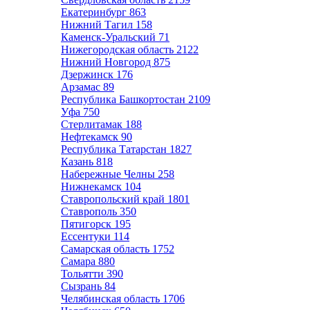
Екатеринбург
863
Нижний Тагил
158
Каменск-Уральский
71
Нижегородская область
2122
Нижний Новгород
875
Дзержинск
176
Арзамас
89
Республика Башкортостан
2109
Уфа
750
Стерлитамак
188
Нефтекамск
90
Республика Татарстан
1827
Казань
818
Набережные Челны
258
Нижнекамск
104
Ставропольский край
1801
Ставрополь
350
Пятигорск
195
Ессентуки
114
Самарская область
1752
Самара
880
Тольятти
390
Сызрань
84
Челябинская область
1706