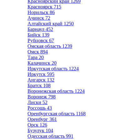
Красноярский край
1269
Красноярск
715
Норильск
86
Ачинск
72
Алтайский край
1250
Барнаул
452
Бийск
139
Рубцовск
67
Омская область
1239
Омск
894
Тара
20
Калачинск
20
Иркутская область
1224
Иркутск
595
Ангарск
132
Братск
108
Воронежская область
1224
Воронеж
798
Лиски
52
Россошь
43
Оренбургская область
1168
Оренбург
361
Орск
126
Бузулук
104
Одесская область
991