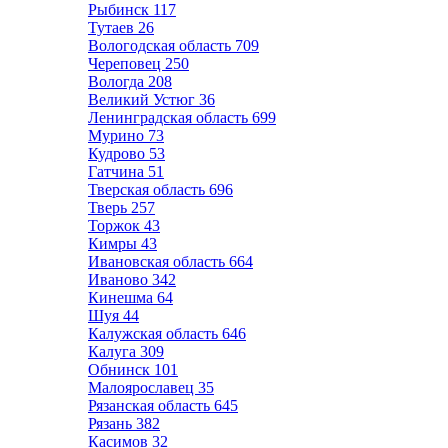
Рыбинск
117
Тутаев
26
Вологодская область
709
Череповец
250
Вологда
208
Великий Устюг
36
Ленинградская область
699
Мурино
73
Кудрово
53
Гатчина
51
Тверская область
696
Тверь
257
Торжок
43
Кимры
43
Ивановская область
664
Иваново
342
Кинешма
64
Шуя
44
Калужская область
646
Калуга
309
Обнинск
101
Малоярославец
35
Рязанская область
645
Рязань
382
Касимов
32