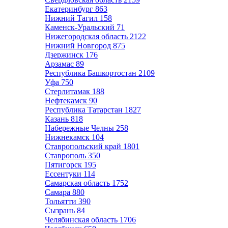
Екатеринбург
863
Нижний Тагил
158
Каменск-Уральский
71
Нижегородская область
2122
Нижний Новгород
875
Дзержинск
176
Арзамас
89
Республика Башкортостан
2109
Уфа
750
Стерлитамак
188
Нефтекамск
90
Республика Татарстан
1827
Казань
818
Набережные Челны
258
Нижнекамск
104
Ставропольский край
1801
Ставрополь
350
Пятигорск
195
Ессентуки
114
Самарская область
1752
Самара
880
Тольятти
390
Сызрань
84
Челябинская область
1706