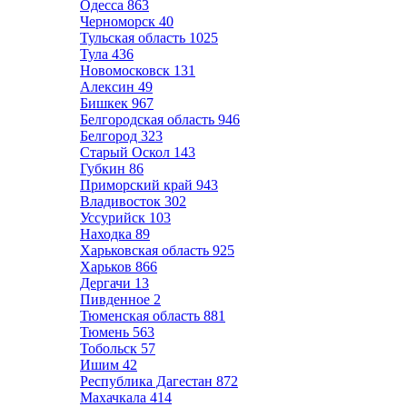
Одесса
863
Черноморск
40
Тульская область
1025
Тула
436
Новомосковск
131
Алексин
49
Бишкек
967
Белгородская область
946
Белгород
323
Старый Оскол
143
Губкин
86
Приморский край
943
Владивосток
302
Уссурийск
103
Находка
89
Харьковская область
925
Харьков
866
Дергачи
13
Пивденное
2
Тюменская область
881
Тюмень
563
Тобольск
57
Ишим
42
Республика Дагестан
872
Махачкала
414