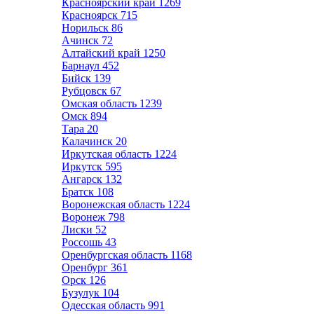
Красноярский край
1269
Красноярск
715
Норильск
86
Ачинск
72
Алтайский край
1250
Барнаул
452
Бийск
139
Рубцовск
67
Омская область
1239
Омск
894
Тара
20
Калачинск
20
Иркутская область
1224
Иркутск
595
Ангарск
132
Братск
108
Воронежская область
1224
Воронеж
798
Лиски
52
Россошь
43
Оренбургская область
1168
Оренбург
361
Орск
126
Бузулук
104
Одесская область
991