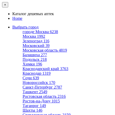
×
Каталог дешевых аптек
Home
Выбрать город
городе Москва
6238
Москва
1992
Зеленоград
116
Московский
39
Московская область
4819
Балашиха
277
Подольск
218
Химки
196
Краснодарский край
3763
Краснодар
1319
Сочи
639
Новороссийск
170
Санкт-Петербург
2787
Ташкент
2549
Ростовская область
2316
Ростов-на-Дону
1015
Таганрог
149
Шахты
146
Свердловская область
2159