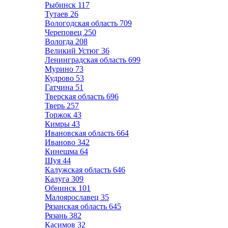
Рыбинск
117
Тутаев
26
Вологодская область
709
Череповец
250
Вологда
208
Великий Устюг
36
Ленинградская область
699
Мурино
73
Кудрово
53
Гатчина
51
Тверская область
696
Тверь
257
Торжок
43
Кимры
43
Ивановская область
664
Иваново
342
Кинешма
64
Шуя
44
Калужская область
646
Калуга
309
Обнинск
101
Малоярославец
35
Рязанская область
645
Рязань
382
Касимов
32