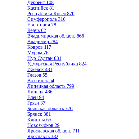
Дербент
108
Каспийск
81
Республика Крым
870
Симферополь
316
Евпатория
78
Керчь
62
Владимирская область
866
Владимир
284
Ковров
117
Муром
76
Нур-Султан
831
Удмуртская Республика
824
Ижевск
431
Глазов
55
Воткинск
54
Липецкая область
799
Липецк
486
Елец
94
Грязи
37
Брянская область
776
Брянск
381
Клинцы
65
Новозыбков
29
Ярославская область
711
Ярославль
382