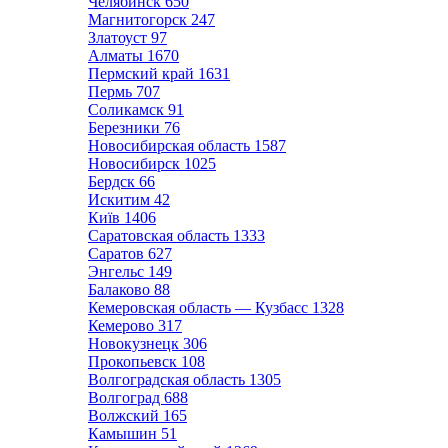
Челябинск
650
Магнитогорск
247
Златоуст
97
Алматы
1670
Пермский край
1631
Пермь
707
Соликамск
91
Березники
76
Новосибирская область
1587
Новосибирск
1025
Бердск
66
Искитим
42
Київ
1406
Саратовская область
1333
Саратов
627
Энгельс
149
Балаково
88
Кемеровская область — Кузбасс
1328
Кемерово
317
Новокузнецк
306
Прокопьевск
108
Волгоградская область
1305
Волгоград
688
Волжский
165
Камышин
51