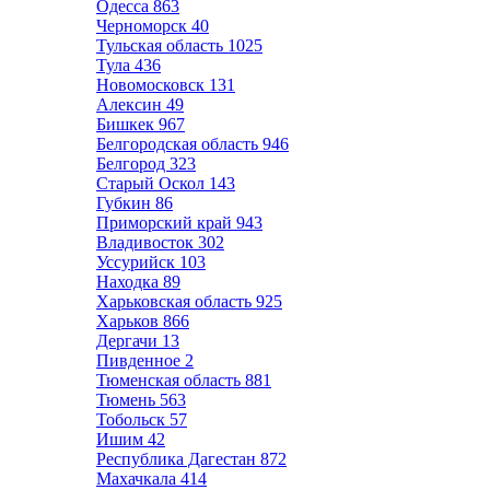
Одесса
863
Черноморск
40
Тульская область
1025
Тула
436
Новомосковск
131
Алексин
49
Бишкек
967
Белгородская область
946
Белгород
323
Старый Оскол
143
Губкин
86
Приморский край
943
Владивосток
302
Уссурийск
103
Находка
89
Харьковская область
925
Харьков
866
Дергачи
13
Пивденное
2
Тюменская область
881
Тюмень
563
Тобольск
57
Ишим
42
Республика Дагестан
872
Махачкала
414