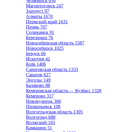
Челябинск
650
Магнитогорск
247
Златоуст
97
Алматы
1670
Пермский край
1631
Пермь
707
Соликамск
91
Березники
76
Новосибирская область
1587
Новосибирск
1025
Бердск
66
Искитим
42
Київ
1406
Саратовская область
1333
Саратов
627
Энгельс
149
Балаково
88
Кемеровская область — Кузбасс
1328
Кемерово
317
Новокузнецк
306
Прокопьевск
108
Волгоградская область
1305
Волгоград
688
Волжский
165
Камышин
51