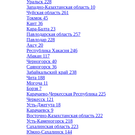
Уральск
228
Западно-Казахтанская область
10
Чуйская область
261
Токмок
45
Кант
36
Кара-Балта
23
Павлодарская область
257
Павлодар
228
Аксу
20
Республика Хакасия
246
Абакан
117
Черногорск
40
Саяногорск
36
Забайкальский край
238
Чита
188
Могоча
11
Борзя
7
Карачаево-Черкесская Республика
225
Черкесск
121
Усть-Джегута
18
Карачаевск
9
Восточно-Казахстанская область
222
Усть-Каменогорск
218
Сахалинская область
223
Южно-Сахалинск
144