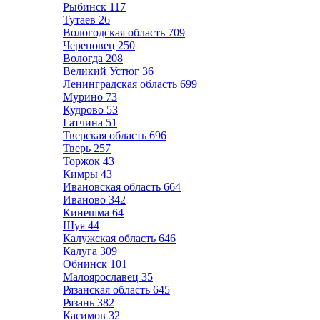
Рыбинск
117
Тутаев
26
Вологодская область
709
Череповец
250
Вологда
208
Великий Устюг
36
Ленинградская область
699
Мурино
73
Кудрово
53
Гатчина
51
Тверская область
696
Тверь
257
Торжок
43
Кимры
43
Ивановская область
664
Иваново
342
Кинешма
64
Шуя
44
Калужская область
646
Калуга
309
Обнинск
101
Малоярославец
35
Рязанская область
645
Рязань
382
Касимов
32