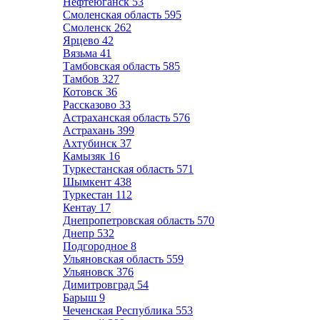
Нефтеюганск
53
Смоленская область
595
Смоленск
262
Ярцево
42
Вязьма
41
Тамбовская область
585
Тамбов
327
Котовск
36
Рассказово
33
Астраханская область
576
Астрахань
399
Ахтубинск
37
Камызяк
16
Туркестанская область
571
Шымкент
438
Туркестан
112
Кентау
17
Днепропетровская область
570
Днепр
532
Подгородное
8
Ульяновская область
559
Ульяновск
376
Димитровград
54
Барыш
9
Чеченская Республика
553