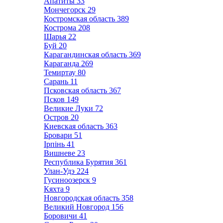
Апатиты
33
Мончегорск
29
Костромская область
389
Кострома
208
Шарья
22
Буй
20
Карагандинская область
369
Караганда
269
Темиртау
80
Сарань
11
Псковская область
367
Псков
149
Великие Луки
72
Остров
20
Киевская область
363
Бровари
51
Ірпінь
41
Вишневе
23
Республика Бурятия
361
Улан-Удэ
224
Гусиноозерск
9
Кяхта
9
Новгородская область
358
Великий Новгород
156
Боровичи
41