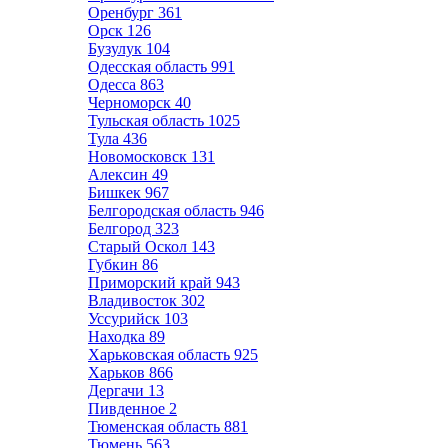
Оренбург
361
Орск
126
Бузулук
104
Одесская область
991
Одесса
863
Черноморск
40
Тульская область
1025
Тула
436
Новомосковск
131
Алексин
49
Бишкек
967
Белгородская область
946
Белгород
323
Старый Оскол
143
Губкин
86
Приморский край
943
Владивосток
302
Уссурийск
103
Находка
89
Харьковская область
925
Харьков
866
Дергачи
13
Пивденное
2
Тюменская область
881
Тюмень
563