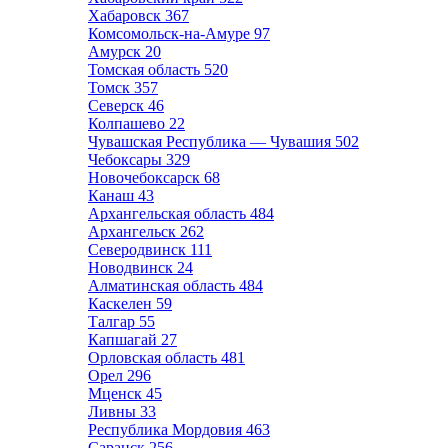
Хабаровск
367
Комсомольск-на-Амуре
97
Амурск
20
Томская область
520
Томск
357
Северск
46
Колпашево
22
Чувашская Республика — Чувашия
502
Чебоксары
329
Новочебоксарск
68
Канаш
43
Архангельская область
484
Архангельск
262
Северодвинск
111
Новодвинск
24
Алматинская область
484
Каскелен
59
Талгар
55
Капшагай
27
Орловская область
481
Орел
296
Мценск
45
Ливны
33
Республика Мордовия
463
Саранск
256