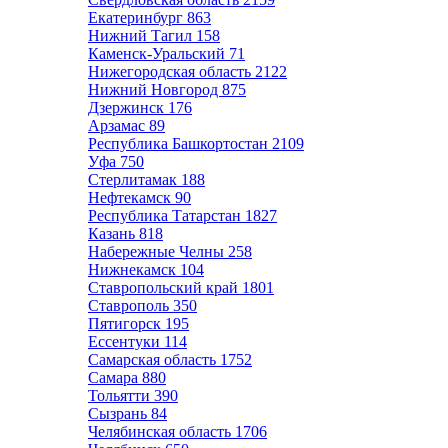
Екатеринбург
863
Нижний Тагил
158
Каменск-Уральский
71
Нижегородская область
2122
Нижний Новгород
875
Дзержинск
176
Арзамас
89
Республика Башкортостан
2109
Уфа
750
Стерлитамак
188
Нефтекамск
90
Республика Татарстан
1827
Казань
818
Набережные Челны
258
Нижнекамск
104
Ставропольский край
1801
Ставрополь
350
Пятигорск
195
Ессентуки
114
Самарская область
1752
Самара
880
Тольятти
390
Сызрань
84
Челябинская область
1706