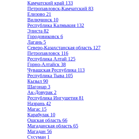
Камчатский край
133
Петропавловск-Камчатский
83
Елизово
21
Вилючинск
10
Республика Калмыкия
132
Элиста
82
Городовиковск
6
Лагань
5
Северо-Казахстанская область
127
Петропавловск
116
Республика Алтай
125
Горно-Алтайск
38
Чувашская Республика
113
Республика Тыва
105
Кызыл
90
Шагонар
3
Ак-Довурак
2
Республика Ингушетия
81
Назрань
42
Магас
15
Карабулак
10
Ошская область
66
Магаданская область
65
Магадан
56
Сусуман
1