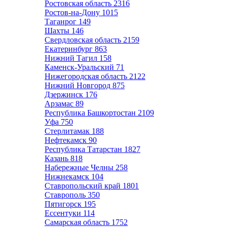
Ростовская область
2316
Ростов-на-Дону
1015
Таганрог
149
Шахты
146
Свердловская область
2159
Екатеринбург
863
Нижний Тагил
158
Каменск-Уральский
71
Нижегородская область
2122
Нижний Новгород
875
Дзержинск
176
Арзамас
89
Республика Башкортостан
2109
Уфа
750
Стерлитамак
188
Нефтекамск
90
Республика Татарстан
1827
Казань
818
Набережные Челны
258
Нижнекамск
104
Ставропольский край
1801
Ставрополь
350
Пятигорск
195
Ессентуки
114
Самарская область
1752