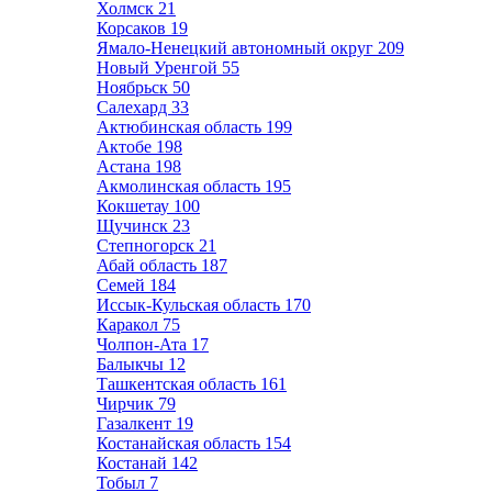
Холмск
21
Корсаков
19
Ямало-Ненецкий автономный округ
209
Новый Уренгой
55
Ноябрьск
50
Салехард
33
Актюбинская область
199
Актобе
198
Астана
198
Акмолинская область
195
Кокшетау
100
Щучинск
23
Степногорск
21
Абай область
187
Семей
184
Иссык-Кульская область
170
Каракол
75
Чолпон-Ата
17
Балыкчы
12
Ташкентская область
161
Чирчик
79
Газалкент
19
Костанайская область
154
Костанай
142
Тобыл
7