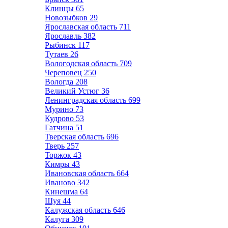
Клинцы
65
Новозыбков
29
Ярославская область
711
Ярославль
382
Рыбинск
117
Тутаев
26
Вологодская область
709
Череповец
250
Вологда
208
Великий Устюг
36
Ленинградская область
699
Мурино
73
Кудрово
53
Гатчина
51
Тверская область
696
Тверь
257
Торжок
43
Кимры
43
Ивановская область
664
Иваново
342
Кинешма
64
Шуя
44
Калужская область
646
Калуга
309