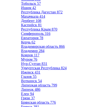
Тобольск
57
Ишим
42
Республика Дагестан
872
Махачкала
414
Дербент
108
Каспийск
81
Республика Крым
870
Симферополь
316
Евпатория
78
Керчь
62
Владимирская область
866
Владимир
284
Ковров
117
Муром
76
Нур-Султан
831
Удмуртская Республика
824
Ижевск
431
Глазов
55
Воткинск
54
Липецкая область
799
Липецк
486
Елец
94
Грязи
37
Брянская область
776
Брянск
381