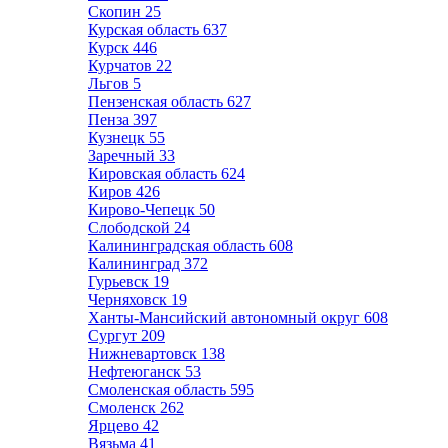
Скопин
25
Курская область
637
Курск
446
Курчатов
22
Льгов
5
Пензенская область
627
Пенза
397
Кузнецк
55
Заречный
33
Кировская область
624
Киров
426
Кирово-Чепецк
50
Слободской
24
Калининградская область
608
Калининград
372
Гурьевск
19
Черняховск
19
Ханты-Мансийский автономный округ
608
Сургут
209
Нижневартовск
138
Нефтеюганск
53
Смоленская область
595
Смоленск
262
Ярцево
42
Вязьма
41