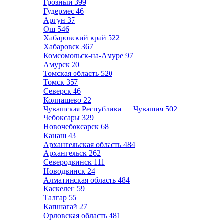
Грозный
399
Гудермес
46
Аргун
37
Ош
546
Хабаровский край
522
Хабаровск
367
Комсомольск-на-Амуре
97
Амурск
20
Томская область
520
Томск
357
Северск
46
Колпашево
22
Чувашская Республика — Чувашия
502
Чебоксары
329
Новочебоксарск
68
Канаш
43
Архангельская область
484
Архангельск
262
Северодвинск
111
Новодвинск
24
Алматинская область
484
Каскелен
59
Талгар
55
Капшагай
27
Орловская область
481