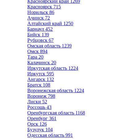
Красноярский край
1269
Красноярск
715
Норильск
86
Ачинск
72
Алтайский край
1250
Барнаул
452
Бийск
139
Рубцовск
67
Омская область
1239
Омск
894
Тара
20
Калачинск
20
Иркутская область
1224
Иркутск
595
Ангарск
132
Братск
108
Воронежская область
1224
Воронеж
798
Лиски
52
Россошь
43
Оренбургская область
1168
Оренбург
361
Орск
126
Бузулук
104
Одесская область
991