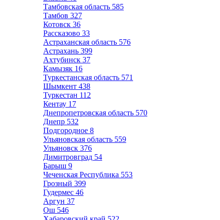
Тамбовская область
585
Тамбов
327
Котовск
36
Рассказово
33
Астраханская область
576
Астрахань
399
Ахтубинск
37
Камызяк
16
Туркестанская область
571
Шымкент
438
Туркестан
112
Кентау
17
Днепропетровская область
570
Днепр
532
Подгородное
8
Ульяновская область
559
Ульяновск
376
Димитровград
54
Барыш
9
Чеченская Республика
553
Грозный
399
Гудермес
46
Аргун
37
Ош
546
Хабаровский край
522