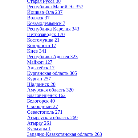
Старая Русса
30
Республика Марий Эл
357
Йошкар-Ола
237
Волжск
37
Козьмодемьянск
7
Республика Карелия
343
Петрозаводск
170
Костомукша
21
Кондопога
17
Киев
341
Республика Адыгея
323
Майкоп
127
Адыгейск
17
Курганская область
305
Курган
257
Шадринск
20
Амурская область
320
Благовещенск
162
Белогорск
40
Свободный
27
Севастополь
271
Атырауская область
269
Атырау
261
Кульсары
1
Западно-Казахстанская область
263