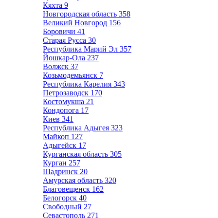
Кяхта
9
Новгородская область
358
Великий Новгород
156
Боровичи
41
Старая Русса
30
Республика Марий Эл
357
Йошкар-Ола
237
Волжск
37
Козьмодемьянск
7
Республика Карелия
343
Петрозаводск
170
Костомукша
21
Кондопога
17
Киев
341
Республика Адыгея
323
Майкоп
127
Адыгейск
17
Курганская область
305
Курган
257
Шадринск
20
Амурская область
320
Благовещенск
162
Белогорск
40
Свободный
27
Севастополь
271