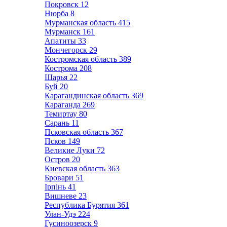
Покровск
12
Нюрба
8
Мурманская область
415
Мурманск
161
Апатиты
33
Мончегорск
29
Костромская область
389
Кострома
208
Шарья
22
Буй
20
Карагандинская область
369
Караганда
269
Темиртау
80
Сарань
11
Псковская область
367
Псков
149
Великие Луки
72
Остров
20
Киевская область
363
Бровари
51
Ірпінь
41
Вишневе
23
Республика Бурятия
361
Улан-Удэ
224
Гусиноозерск
9