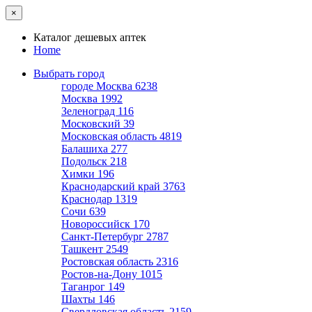
×
Каталог дешевых аптек
Home
Выбрать город
городе Москва
6238
Москва
1992
Зеленоград
116
Московский
39
Московская область
4819
Балашиха
277
Подольск
218
Химки
196
Краснодарский край
3763
Краснодар
1319
Сочи
639
Новороссийск
170
Санкт-Петербург
2787
Ташкент
2549
Ростовская область
2316
Ростов-на-Дону
1015
Таганрог
149
Шахты
146
Свердловская область
2159