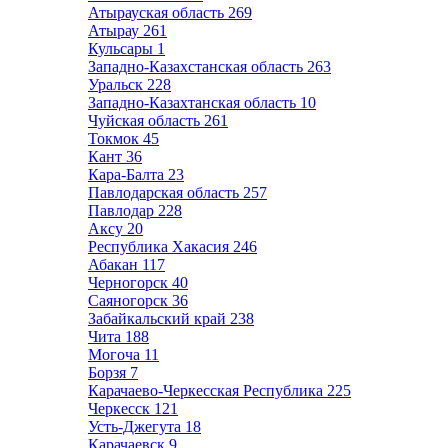
Атырауская область
269
Атырау
261
Кульсары
1
Западно-Казахстанская область
263
Уральск
228
Западно-Казахтанская область
10
Чуйская область
261
Токмок
45
Кант
36
Кара-Балта
23
Павлодарская область
257
Павлодар
228
Аксу
20
Республика Хакасия
246
Абакан
117
Черногорск
40
Саяногорск
36
Забайкальский край
238
Чита
188
Могоча
11
Борзя
7
Карачаево-Черкесская Республика
225
Черкесск
121
Усть-Джегута
18
Карачаевск
9