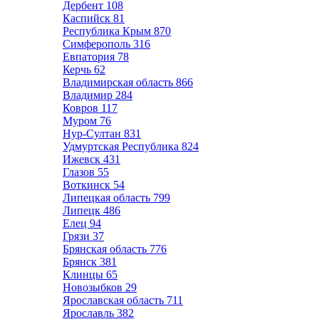
Дербент
108
Каспийск
81
Республика Крым
870
Симферополь
316
Евпатория
78
Керчь
62
Владимирская область
866
Владимир
284
Ковров
117
Муром
76
Нур-Султан
831
Удмуртская Республика
824
Ижевск
431
Глазов
55
Воткинск
54
Липецкая область
799
Липецк
486
Елец
94
Грязи
37
Брянская область
776
Брянск
381
Клинцы
65
Новозыбков
29
Ярославская область
711
Ярославль
382