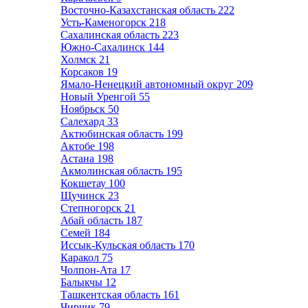
Восточно-Казахстанская область
222
Усть-Каменогорск
218
Сахалинская область
223
Южно-Сахалинск
144
Холмск
21
Корсаков
19
Ямало-Ненецкий автономный округ
209
Новый Уренгой
55
Ноябрьск
50
Салехард
33
Актюбинская область
199
Актобе
198
Астана
198
Акмолинская область
195
Кокшетау
100
Щучинск
23
Степногорск
21
Абай область
187
Семей
184
Иссык-Кульская область
170
Каракол
75
Чолпон-Ата
17
Балыкчы
12
Ташкентская область
161
Чирчик
79