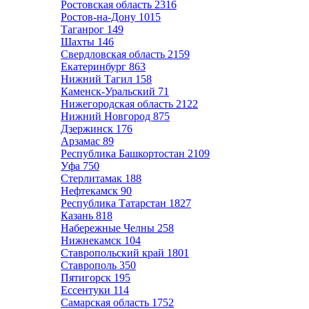
Ростовская область
2316
Ростов-на-Дону
1015
Таганрог
149
Шахты
146
Свердловская область
2159
Екатеринбург
863
Нижний Тагил
158
Каменск-Уральский
71
Нижегородская область
2122
Нижний Новгород
875
Дзержинск
176
Арзамас
89
Республика Башкортостан
2109
Уфа
750
Стерлитамак
188
Нефтекамск
90
Республика Татарстан
1827
Казань
818
Набережные Челны
258
Нижнекамск
104
Ставропольский край
1801
Ставрополь
350
Пятигорск
195
Ессентуки
114
Самарская область
1752