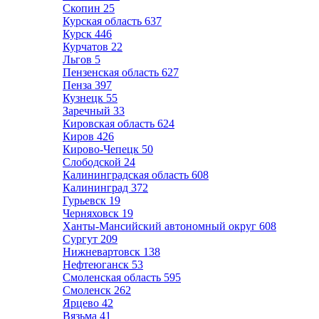
Скопин
25
Курская область
637
Курск
446
Курчатов
22
Льгов
5
Пензенская область
627
Пенза
397
Кузнецк
55
Заречный
33
Кировская область
624
Киров
426
Кирово-Чепецк
50
Слободской
24
Калининградская область
608
Калининград
372
Гурьевск
19
Черняховск
19
Ханты-Мансийский автономный округ
608
Сургут
209
Нижневартовск
138
Нефтеюганск
53
Смоленская область
595
Смоленск
262
Ярцево
42
Вязьма
41