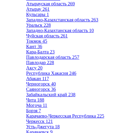
Атырауская область
269
Атырау
261
Кульсары
1
Западно-Казахстанская область
263
Уральск
228
Западно-Казахтанская область
10
Чуйская область
261
Токмок
45
Кант
36
Кара-Балта
23
Павлодарская область
257
Павлодар
228
Аксу
20
Республика Хакасия
246
Абакан
117
Черногорск
40
Саяногорск
36
Забайкальский край
238
Чита
188
Могоча
11
Борзя
7
Карачаево-Черкесская Республика
225
Черкесск
121
Усть-Джегута
18
Карачаевск
9