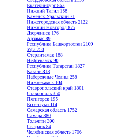
Екатеринбург
863
Нижний Тагил
158
Каменск-Уральский
71
Нижегородская область
2122
Нижний Новгород
875
Дзержинск
176
Арзамас
89
Республика Башкортостан
2109
Уфа
750
Стерлитамак
188
Нефтекамск
90
Республика Татарстан
1827
Казань
818
Набережные Челны
258
Нижнекамск
104
Ставропольский край
1801
Ставрополь
350
Пятигорск
195
Ессентуки
114
Самарская область
1752
Самара
880
Тольятти
390
Сызрань
84
Челябинская область
1706