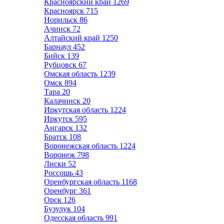
Красноярский край
1269
Красноярск
715
Норильск
86
Ачинск
72
Алтайский край
1250
Барнаул
452
Бийск
139
Рубцовск
67
Омская область
1239
Омск
894
Тара
20
Калачинск
20
Иркутская область
1224
Иркутск
595
Ангарск
132
Братск
108
Воронежская область
1224
Воронеж
798
Лиски
52
Россошь
43
Оренбургская область
1168
Оренбург
361
Орск
126
Бузулук
104
Одесская область
991