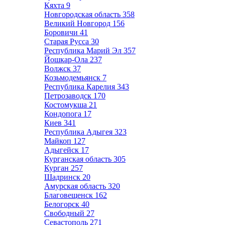
Кяхта
9
Новгородская область
358
Великий Новгород
156
Боровичи
41
Старая Русса
30
Республика Марий Эл
357
Йошкар-Ола
237
Волжск
37
Козьмодемьянск
7
Республика Карелия
343
Петрозаводск
170
Костомукша
21
Кондопога
17
Киев
341
Республика Адыгея
323
Майкоп
127
Адыгейск
17
Курганская область
305
Курган
257
Шадринск
20
Амурская область
320
Благовещенск
162
Белогорск
40
Свободный
27
Севастополь
271