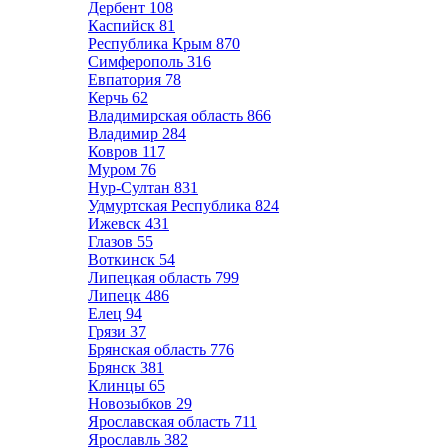
Дербент
108
Каспийск
81
Республика Крым
870
Симферополь
316
Евпатория
78
Керчь
62
Владимирская область
866
Владимир
284
Ковров
117
Муром
76
Нур-Султан
831
Удмуртская Республика
824
Ижевск
431
Глазов
55
Воткинск
54
Липецкая область
799
Липецк
486
Елец
94
Грязи
37
Брянская область
776
Брянск
381
Клинцы
65
Новозыбков
29
Ярославская область
711
Ярославль
382