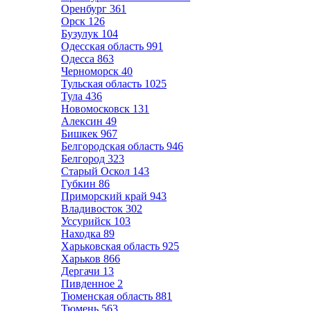
Оренбург
361
Орск
126
Бузулук
104
Одесская область
991
Одесса
863
Черноморск
40
Тульская область
1025
Тула
436
Новомосковск
131
Алексин
49
Бишкек
967
Белгородская область
946
Белгород
323
Старый Оскол
143
Губкин
86
Приморский край
943
Владивосток
302
Уссурийск
103
Находка
89
Харьковская область
925
Харьков
866
Дергачи
13
Пивденное
2
Тюменская область
881
Тюмень
563