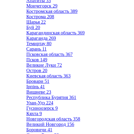
Апатиты
33
Мончегорск
29
Костромская область
389
Кострома
208
Шарья
22
Буй
20
Карагандинская область
369
Караганда
269
Темиртау
80
Сарань
11
Псковская область
367
Псков
149
Великие Луки
72
Остров
20
Киевская область
363
Бровари
51
Ірпінь
41
Вишневе
23
Республика Бурятия
361
Улан-Удэ
224
Гусиноозерск
9
Кяхта
9
Новгородская область
358
Великий Новгород
156
Боровичи
41