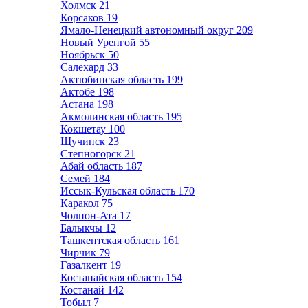
Холмск
21
Корсаков
19
Ямало-Ненецкий автономный округ
209
Новый Уренгой
55
Ноябрьск
50
Салехард
33
Актюбинская область
199
Актобе
198
Астана
198
Акмолинская область
195
Кокшетау
100
Щучинск
23
Степногорск
21
Абай область
187
Семей
184
Иссык-Кульская область
170
Каракол
75
Чолпон-Ата
17
Балыкчы
12
Ташкентская область
161
Чирчик
79
Газалкент
19
Костанайская область
154
Костанай
142
Тобыл
7