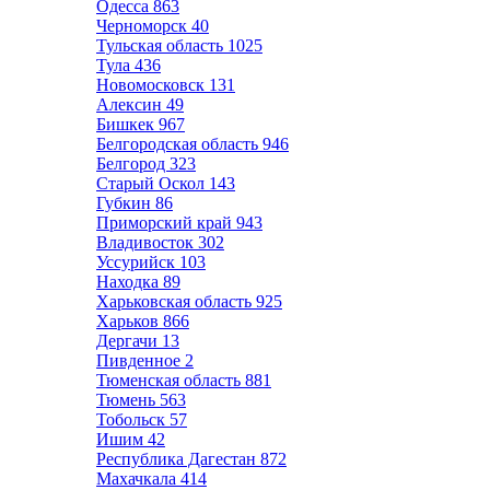
Одесса
863
Черноморск
40
Тульская область
1025
Тула
436
Новомосковск
131
Алексин
49
Бишкек
967
Белгородская область
946
Белгород
323
Старый Оскол
143
Губкин
86
Приморский край
943
Владивосток
302
Уссурийск
103
Находка
89
Харьковская область
925
Харьков
866
Дергачи
13
Пивденное
2
Тюменская область
881
Тюмень
563
Тобольск
57
Ишим
42
Республика Дагестан
872
Махачкала
414