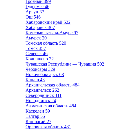
Грозный
399
Гудермес
46
Аргун
37
Ош
546
Хабаровский край
522
Хабаровск
367
Комсомольск-на-Амуре
97
Амурск
20
Томская область
520
Томск
357
Северск
46
Колпашево
22
Чувашская Республика — Чувашия
502
Чебоксары
329
Новочебоксарск
68
Канаш
43
Архангельская область
484
Архангельск
262
Северодвинск
111
Новодвинск
24
Алматинская область
484
Каскелен
59
Талгар
55
Капшагай
27
Орловская область
481