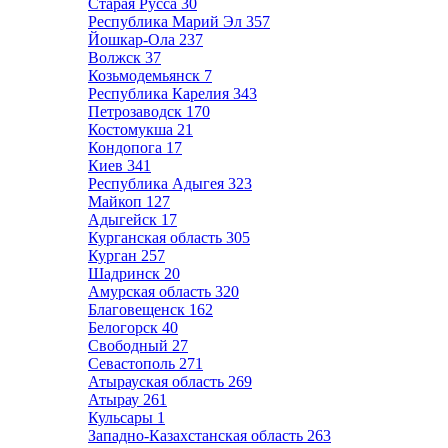
Старая Русса
30
Республика Марий Эл
357
Йошкар-Ола
237
Волжск
37
Козьмодемьянск
7
Республика Карелия
343
Петрозаводск
170
Костомукша
21
Кондопога
17
Киев
341
Республика Адыгея
323
Майкоп
127
Адыгейск
17
Курганская область
305
Курган
257
Шадринск
20
Амурская область
320
Благовещенск
162
Белогорск
40
Свободный
27
Севастополь
271
Атырауская область
269
Атырау
261
Кульсары
1
Западно-Казахстанская область
263