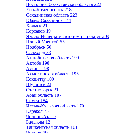
Восточно-Казахстанская область
222
Усть-Каменогорск
218
Сахалинская область
223
Южно-Сахалинск
144
Холмск
21
Корсаков
19
Ямало-Ненецкий автономный округ
209
Новый Уренгой
55
Ноябрьск
50
Салехард
33
Актюбинская область
199
Актобе
198
Астана
198
Акмолинская область
195
Кокшетау
100
Щучинск
23
Степногорск
21
Абай область
187
Семей
184
Иссык-Кульская область
170
Каракол
75
Чолпон-Ата
17
Балыкчы
12
Ташкентская область
161
Чирчик
79