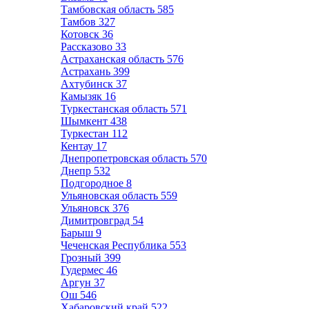
Тамбовская область
585
Тамбов
327
Котовск
36
Рассказово
33
Астраханская область
576
Астрахань
399
Ахтубинск
37
Камызяк
16
Туркестанская область
571
Шымкент
438
Туркестан
112
Кентау
17
Днепропетровская область
570
Днепр
532
Подгородное
8
Ульяновская область
559
Ульяновск
376
Димитровград
54
Барыш
9
Чеченская Республика
553
Грозный
399
Гудермес
46
Аргун
37
Ош
546
Хабаровский край
522