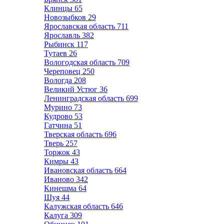
Клинцы
65
Новозыбков
29
Ярославская область
711
Ярославль
382
Рыбинск
117
Тутаев
26
Вологодская область
709
Череповец
250
Вологда
208
Великий Устюг
36
Ленинградская область
699
Мурино
73
Кудрово
53
Гатчина
51
Тверская область
696
Тверь
257
Торжок
43
Кимры
43
Ивановская область
664
Иваново
342
Кинешма
64
Шуя
44
Калужская область
646
Калуга
309