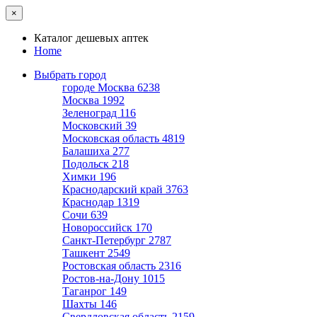
×
Каталог дешевых аптек
Home
Выбрать город
городе Москва
6238
Москва
1992
Зеленоград
116
Московский
39
Московская область
4819
Балашиха
277
Подольск
218
Химки
196
Краснодарский край
3763
Краснодар
1319
Сочи
639
Новороссийск
170
Санкт-Петербург
2787
Ташкент
2549
Ростовская область
2316
Ростов-на-Дону
1015
Таганрог
149
Шахты
146
Свердловская область
2159