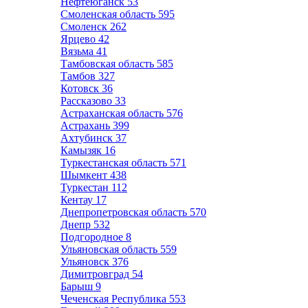
Нефтеюганск
53
Смоленская область
595
Смоленск
262
Ярцево
42
Вязьма
41
Тамбовская область
585
Тамбов
327
Котовск
36
Рассказово
33
Астраханская область
576
Астрахань
399
Ахтубинск
37
Камызяк
16
Туркестанская область
571
Шымкент
438
Туркестан
112
Кентау
17
Днепропетровская область
570
Днепр
532
Подгородное
8
Ульяновская область
559
Ульяновск
376
Димитровград
54
Барыш
9
Чеченская Республика
553