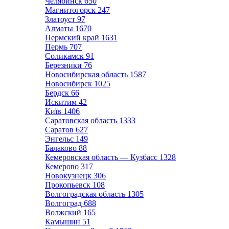
Челябинск
650
Магнитогорск
247
Златоуст
97
Алматы
1670
Пермский край
1631
Пермь
707
Соликамск
91
Березники
76
Новосибирская область
1587
Новосибирск
1025
Бердск
66
Искитим
42
Київ
1406
Саратовская область
1333
Саратов
627
Энгельс
149
Балаково
88
Кемеровская область — Кузбасс
1328
Кемерово
317
Новокузнецк
306
Прокопьевск
108
Волгоградская область
1305
Волгоград
688
Волжский
165
Камышин
51