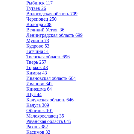
Рыбинск
117
Тутаев
26
Вологодская область
709
Череповец
250
Вологда
208
Великий Устюг
36
Ленинградская область
699
Мурино
73
Кудрово
53
Гатчина
51
Тверская область
696
Тверь
257
Торжок
43
Кимры
43
Ивановская область
664
Иваново
342
Кинешма
64
Шуя
44
Калужская область
646
Калуга
309
Обнинск
101
Малоярославец
35
Рязанская область
645
Рязань
382
Касимов
32