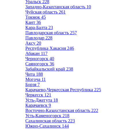
Уральск
228
Западно-Казахтанская область
10
Чуйская область
261
Токмок
45
Кант
36
Кара-Балта
23
Павлодарская область
257
Павлодар
228
Аксу
20
Республика Хакасия
246
Абакан
117
Черногорск
40
Саяногорск
36
Забайкальский край
238
Чита
188
Могоча
11
Борзя
7
Карачаево-Черкесская Республика
225
Черкесск
121
Усть-Джегута
18
Карачаевск
9
Восточно-Казахстанская область
222
Усть-Каменогорск
218
Сахалинская область
223
Южно-Сахалинск
144