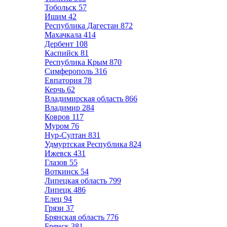
Тобольск
57
Ишим
42
Республика Дагестан
872
Махачкала
414
Дербент
108
Каспийск
81
Республика Крым
870
Симферополь
316
Евпатория
78
Керчь
62
Владимирская область
866
Владимир
284
Ковров
117
Муром
76
Нур-Султан
831
Удмуртская Республика
824
Ижевск
431
Глазов
55
Воткинск
54
Липецкая область
799
Липецк
486
Елец
94
Грязи
37
Брянская область
776
Брянск
381