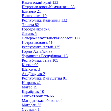
Камчатский край
133
Петропавловск-Камчатский
83
Елизово
21
Вилючинск
10
Республика Калмыкия
132
Элиста
82
Городовиковск
6
Лагань
5
Северо-Казахстанская область
127
Петропавловск
116
Республика Алтай
125
Горно-Алтайск
38
Чувашская Республика
113
Республика Тыва
105
Кызыл
90
Шагонар
3
Ак-Довурак
2
Республика Ингушетия
81
Назрань
42
Магас
15
Карабулак
10
Ошская область
66
Магаданская область
65
Магадан
56
Сусуман
1