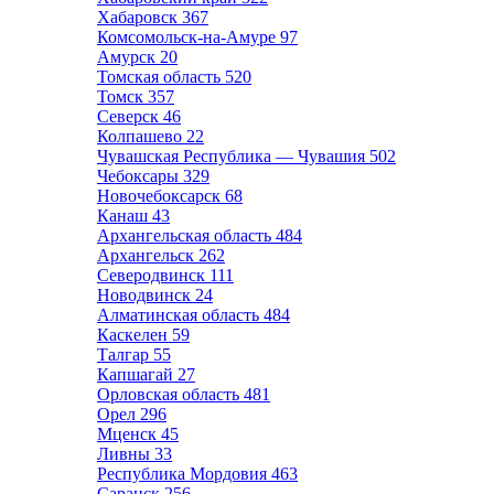
Хабаровск
367
Комсомольск-на-Амуре
97
Амурск
20
Томская область
520
Томск
357
Северск
46
Колпашево
22
Чувашская Республика — Чувашия
502
Чебоксары
329
Новочебоксарск
68
Канаш
43
Архангельская область
484
Архангельск
262
Северодвинск
111
Новодвинск
24
Алматинская область
484
Каскелен
59
Талгар
55
Капшагай
27
Орловская область
481
Орел
296
Мценск
45
Ливны
33
Республика Мордовия
463
Саранск
256