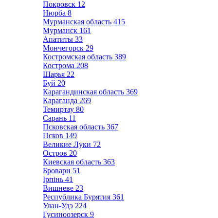
Покровск
12
Нюрба
8
Мурманская область
415
Мурманск
161
Апатиты
33
Мончегорск
29
Костромская область
389
Кострома
208
Шарья
22
Буй
20
Карагандинская область
369
Караганда
269
Темиртау
80
Сарань
11
Псковская область
367
Псков
149
Великие Луки
72
Остров
20
Киевская область
363
Бровари
51
Ірпінь
41
Вишневе
23
Республика Бурятия
361
Улан-Удэ
224
Гусиноозерск
9