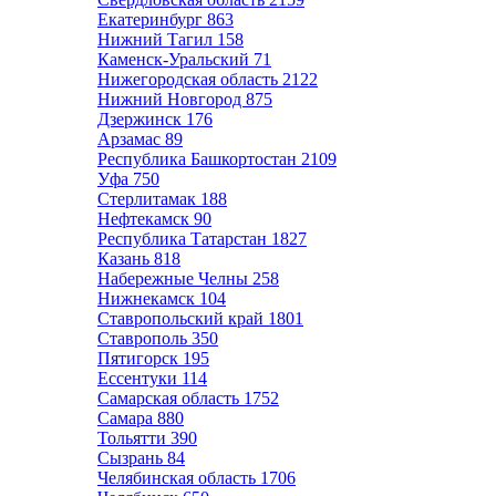
Екатеринбург
863
Нижний Тагил
158
Каменск-Уральский
71
Нижегородская область
2122
Нижний Новгород
875
Дзержинск
176
Арзамас
89
Республика Башкортостан
2109
Уфа
750
Стерлитамак
188
Нефтекамск
90
Республика Татарстан
1827
Казань
818
Набережные Челны
258
Нижнекамск
104
Ставропольский край
1801
Ставрополь
350
Пятигорск
195
Ессентуки
114
Самарская область
1752
Самара
880
Тольятти
390
Сызрань
84
Челябинская область
1706