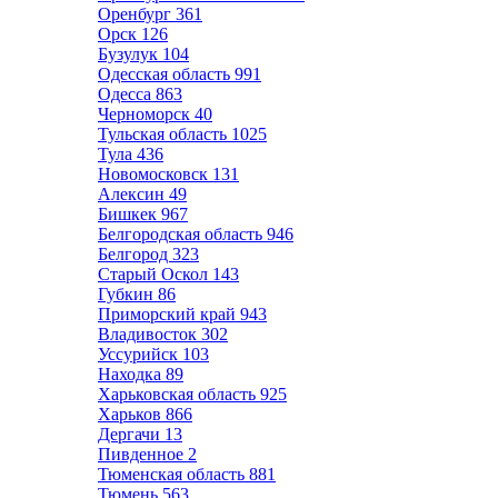
Оренбург
361
Орск
126
Бузулук
104
Одесская область
991
Одесса
863
Черноморск
40
Тульская область
1025
Тула
436
Новомосковск
131
Алексин
49
Бишкек
967
Белгородская область
946
Белгород
323
Старый Оскол
143
Губкин
86
Приморский край
943
Владивосток
302
Уссурийск
103
Находка
89
Харьковская область
925
Харьков
866
Дергачи
13
Пивденное
2
Тюменская область
881
Тюмень
563