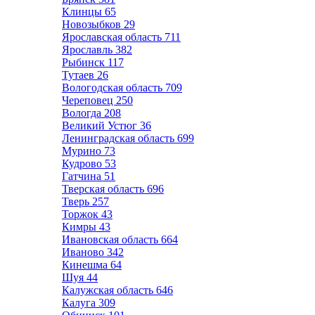
Клинцы
65
Новозыбков
29
Ярославская область
711
Ярославль
382
Рыбинск
117
Тутаев
26
Вологодская область
709
Череповец
250
Вологда
208
Великий Устюг
36
Ленинградская область
699
Мурино
73
Кудрово
53
Гатчина
51
Тверская область
696
Тверь
257
Торжок
43
Кимры
43
Ивановская область
664
Иваново
342
Кинешма
64
Шуя
44
Калужская область
646
Калуга
309