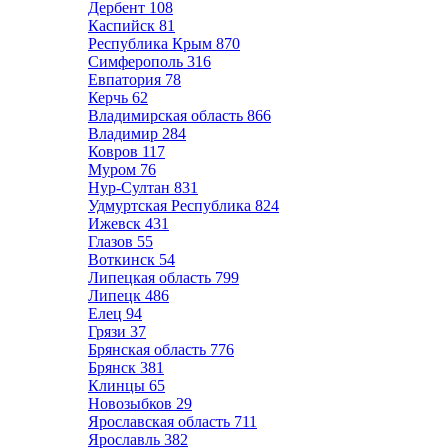
Дербент
108
Каспийск
81
Республика Крым
870
Симферополь
316
Евпатория
78
Керчь
62
Владимирская область
866
Владимир
284
Ковров
117
Муром
76
Нур-Султан
831
Удмуртская Республика
824
Ижевск
431
Глазов
55
Воткинск
54
Липецкая область
799
Липецк
486
Елец
94
Грязи
37
Брянская область
776
Брянск
381
Клинцы
65
Новозыбков
29
Ярославская область
711
Ярославль
382