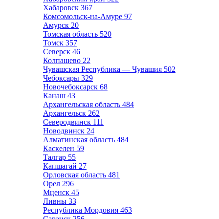
Хабаровск
367
Комсомольск-на-Амуре
97
Амурск
20
Томская область
520
Томск
357
Северск
46
Колпашево
22
Чувашская Республика — Чувашия
502
Чебоксары
329
Новочебоксарск
68
Канаш
43
Архангельская область
484
Архангельск
262
Северодвинск
111
Новодвинск
24
Алматинская область
484
Каскелен
59
Талгар
55
Капшагай
27
Орловская область
481
Орел
296
Мценск
45
Ливны
33
Республика Мордовия
463
Саранск
256