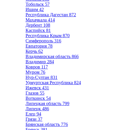
Тобольск
57
Ишим
42
Республика Дагестан
872
Махачкала
414
Дербент
108
Каспийск
81
Республика Крым
870
Симферополь
316
Евпатория
78
Керчь
62
Владимирская область
866
Владимир
284
Ковров
117
Муром
76
Нур-Султан
831
Удмуртская Республика
824
Ижевск
431
Глазов
55
Воткинск
54
Липецкая область
799
Липецк
486
Елец
94
Грязи
37
Брянская область
776
Брянск
381