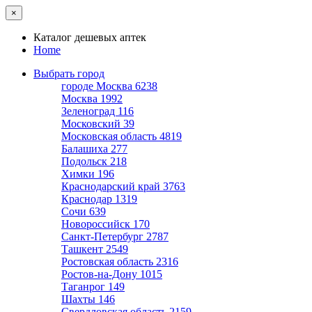
×
Каталог дешевых аптек
Home
Выбрать город
городе Москва
6238
Москва
1992
Зеленоград
116
Московский
39
Московская область
4819
Балашиха
277
Подольск
218
Химки
196
Краснодарский край
3763
Краснодар
1319
Сочи
639
Новороссийск
170
Санкт-Петербург
2787
Ташкент
2549
Ростовская область
2316
Ростов-на-Дону
1015
Таганрог
149
Шахты
146
Свердловская область
2159