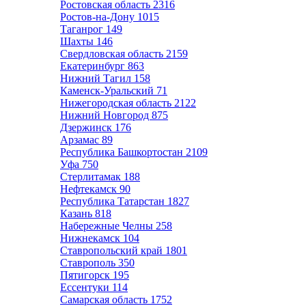
Ростовская область
2316
Ростов-на-Дону
1015
Таганрог
149
Шахты
146
Свердловская область
2159
Екатеринбург
863
Нижний Тагил
158
Каменск-Уральский
71
Нижегородская область
2122
Нижний Новгород
875
Дзержинск
176
Арзамас
89
Республика Башкортостан
2109
Уфа
750
Стерлитамак
188
Нефтекамск
90
Республика Татарстан
1827
Казань
818
Набережные Челны
258
Нижнекамск
104
Ставропольский край
1801
Ставрополь
350
Пятигорск
195
Ессентуки
114
Самарская область
1752