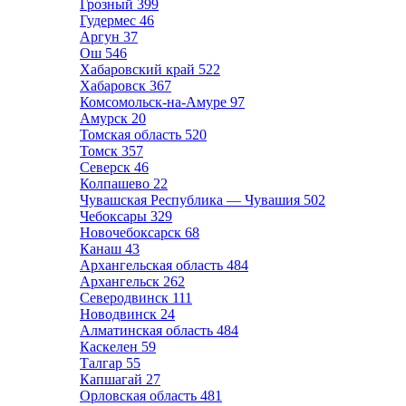
Грозный
399
Гудермес
46
Аргун
37
Ош
546
Хабаровский край
522
Хабаровск
367
Комсомольск-на-Амуре
97
Амурск
20
Томская область
520
Томск
357
Северск
46
Колпашево
22
Чувашская Республика — Чувашия
502
Чебоксары
329
Новочебоксарск
68
Канаш
43
Архангельская область
484
Архангельск
262
Северодвинск
111
Новодвинск
24
Алматинская область
484
Каскелен
59
Талгар
55
Капшагай
27
Орловская область
481