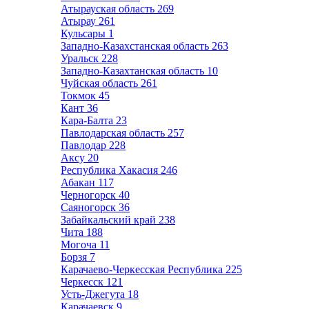
Атырауская область
269
Атырау
261
Кульсары
1
Западно-Казахстанская область
263
Уральск
228
Западно-Казахтанская область
10
Чуйская область
261
Токмок
45
Кант
36
Кара-Балта
23
Павлодарская область
257
Павлодар
228
Аксу
20
Республика Хакасия
246
Абакан
117
Черногорск
40
Саяногорск
36
Забайкальский край
238
Чита
188
Могоча
11
Борзя
7
Карачаево-Черкесская Республика
225
Черкесск
121
Усть-Джегута
18
Карачаевск
9