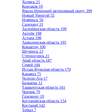
Холмск
21
Корсаков
19
Ямало-Ненецкий автономный округ
209
Новый Уренгой
55
Ноябрьск
50
Салехард
33
Актюбинская область
199
Актобе
198
Астана
198
Акмолинская область
195
Кокшетау
100
Щучинск
23
Степногорск
21
Абай область
187
Семей
184
Иссык-Кульская область
170
Каракол
75
Чолпон-Ата
17
Балыкчы
12
Ташкентская область
161
Чирчик
79
Газалкент
19
Костанайская область
154
Костанай
142
Тобыл
7