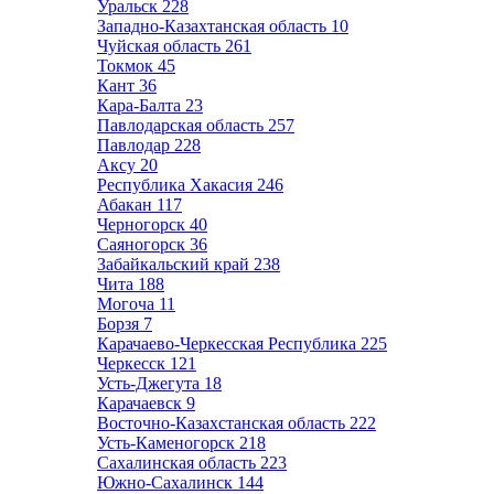
Уральск
228
Западно-Казахтанская область
10
Чуйская область
261
Токмок
45
Кант
36
Кара-Балта
23
Павлодарская область
257
Павлодар
228
Аксу
20
Республика Хакасия
246
Абакан
117
Черногорск
40
Саяногорск
36
Забайкальский край
238
Чита
188
Могоча
11
Борзя
7
Карачаево-Черкесская Республика
225
Черкесск
121
Усть-Джегута
18
Карачаевск
9
Восточно-Казахстанская область
222
Усть-Каменогорск
218
Сахалинская область
223
Южно-Сахалинск
144