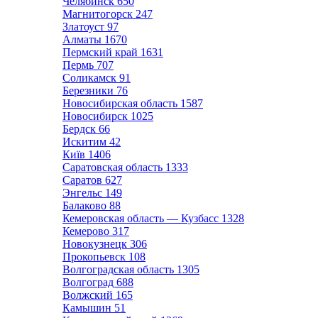
Челябинск
650
Магнитогорск
247
Златоуст
97
Алматы
1670
Пермский край
1631
Пермь
707
Соликамск
91
Березники
76
Новосибирская область
1587
Новосибирск
1025
Бердск
66
Искитим
42
Київ
1406
Саратовская область
1333
Саратов
627
Энгельс
149
Балаково
88
Кемеровская область — Кузбасс
1328
Кемерово
317
Новокузнецк
306
Прокопьевск
108
Волгоградская область
1305
Волгоград
688
Волжский
165
Камышин
51