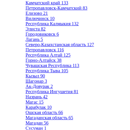
Камчатский край
133
Петропавловск-Камчатский
83
Елизово
21
Вилючинск
10
Республика Калмыкия
132
Элиста
82
Городовиковск
6
Лагань
5
Северо-Казахстанская область
127
Петропавловск
116
Республика Алтай
125
Горно-Алтайск
38
Чувашская Республика
113
Республика Тыва
105
Кызыл
90
Шагонар
3
Ак-Довурак
2
Республика Ингушетия
81
Назрань
42
Магас
15
Карабулак
10
Ошская область
66
Магаданская область
65
Магадан
56
Сусуман
1