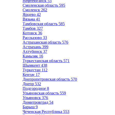
Нефтеюганск
53
Смоленская область
595
Смоленск
262
Ярцево
42
Вязьма
41
Тамбовская область
585
Тамбов
327
Котовск
36
Рассказово
33
Астраханская область
576
Астрахань
399
Ахтубинск
37
Камызяк
16
Туркестанская область
571
Шымкент
438
Туркестан
112
Кентау
17
Днепропетровская область
570
Днепр
532
Подгородное
8
Ульяновская область
559
Ульяновск
376
Димитровград
54
Барыш
9
Чеченская Республика
553