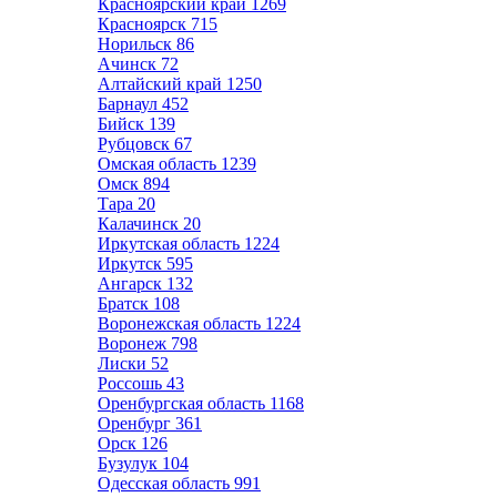
Красноярский край
1269
Красноярск
715
Норильск
86
Ачинск
72
Алтайский край
1250
Барнаул
452
Бийск
139
Рубцовск
67
Омская область
1239
Омск
894
Тара
20
Калачинск
20
Иркутская область
1224
Иркутск
595
Ангарск
132
Братск
108
Воронежская область
1224
Воронеж
798
Лиски
52
Россошь
43
Оренбургская область
1168
Оренбург
361
Орск
126
Бузулук
104
Одесская область
991