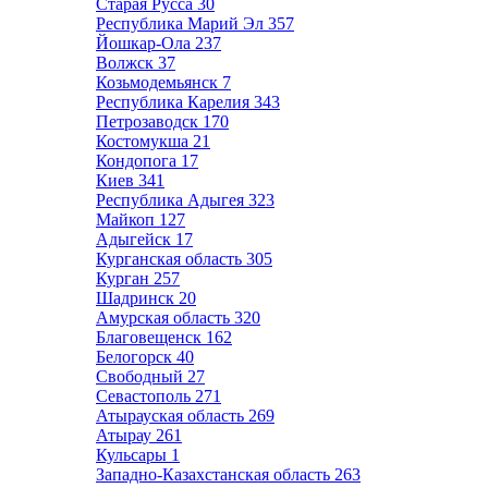
Старая Русса
30
Республика Марий Эл
357
Йошкар-Ола
237
Волжск
37
Козьмодемьянск
7
Республика Карелия
343
Петрозаводск
170
Костомукша
21
Кондопога
17
Киев
341
Республика Адыгея
323
Майкоп
127
Адыгейск
17
Курганская область
305
Курган
257
Шадринск
20
Амурская область
320
Благовещенск
162
Белогорск
40
Свободный
27
Севастополь
271
Атырауская область
269
Атырау
261
Кульсары
1
Западно-Казахстанская область
263