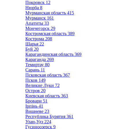
Покровск
12
Нюрба
8
Мурманская область
415
Мурманск
161
Апатиты
33
Мончегорск
29
Костромская область
389
Кострома
208
Шарья
22
Буй
20
Карагандинская область
369
Караганда
269
Темиртау
80
Сарань
11
Псковская область
367
Псков
149
Великие Луки
72
Остров
20
Киевская область
363
Бровари
51
Ірпінь
41
Вишневе
23
Республика Бурятия
361
Улан-Удэ
224
Гусиноозерск
9