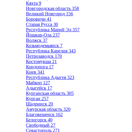
Кяхта
9
Новгородская область
358
Великий Новгород
156
Боровичи
41
Старая Русса
30
Республика Марий Эл
357
Йошкар-Ола
237
Волжск
37
Козьмодемьянск
7
Республика Карелия
343
Петрозаводск
170
Костомукша
21
Кондопога
17
Киев
341
Республика Адыгея
323
Майкоп
127
Адыгейск
17
Курганская область
305
Курган
257
Шадринск
20
Амурская область
320
Благовещенск
162
Белогорск
40
Свободный
27
Севастополь
271