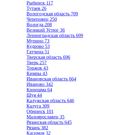
Рыбинск
117
Тутаев
26
Вологодская область
709
Череповец
250
Вологда
208
Великий Устюг
36
Ленинградская область
699
Мурино
73
Кудрово
53
Гатчина
51
Тверская область
696
Тверь
257
Торжок
43
Кимры
43
Ивановская область
664
Иваново
342
Кинешма
64
Шуя
44
Калужская область
646
Калуга
309
Обнинск
101
Малоярославец
35
Рязанская область
645
Рязань
382
Касимов
32