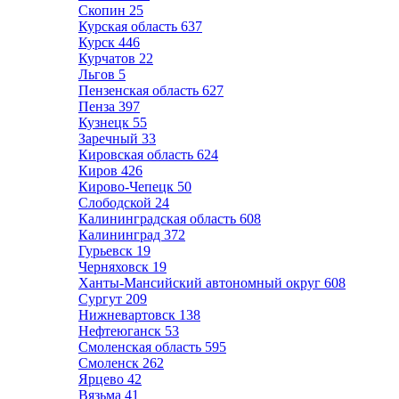
Скопин
25
Курская область
637
Курск
446
Курчатов
22
Льгов
5
Пензенская область
627
Пенза
397
Кузнецк
55
Заречный
33
Кировская область
624
Киров
426
Кирово-Чепецк
50
Слободской
24
Калининградская область
608
Калининград
372
Гурьевск
19
Черняховск
19
Ханты-Мансийский автономный округ
608
Сургут
209
Нижневартовск
138
Нефтеюганск
53
Смоленская область
595
Смоленск
262
Ярцево
42
Вязьма
41