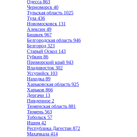
Одесса
863
Черноморск
40
Тульская область
1025
Тула
436
Новомосковск
131
Алексин
49
Бишкек
967
Белгородская область
946
Белгород
323
Старый Оскол
143
Губкин
86
Приморский край
943
Владивосток
302
Уссурийск
103
Находка
89
Харьковская область
925
Харьков
866
Дергачи
13
Пивденное
2
Тюменская область
881
Тюмень
563
Тобольск
57
Ишим
42
Республика Дагестан
872
Махачкала
414