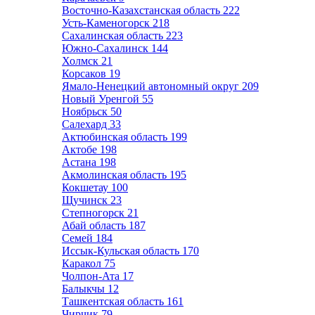
Восточно-Казахстанская область
222
Усть-Каменогорск
218
Сахалинская область
223
Южно-Сахалинск
144
Холмск
21
Корсаков
19
Ямало-Ненецкий автономный округ
209
Новый Уренгой
55
Ноябрьск
50
Салехард
33
Актюбинская область
199
Актобе
198
Астана
198
Акмолинская область
195
Кокшетау
100
Щучинск
23
Степногорск
21
Абай область
187
Семей
184
Иссык-Кульская область
170
Каракол
75
Чолпон-Ата
17
Балыкчы
12
Ташкентская область
161
Чирчик
79