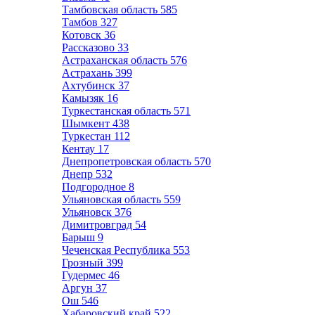
Тамбовская область
585
Тамбов
327
Котовск
36
Рассказово
33
Астраханская область
576
Астрахань
399
Ахтубинск
37
Камызяк
16
Туркестанская область
571
Шымкент
438
Туркестан
112
Кентау
17
Днепропетровская область
570
Днепр
532
Подгородное
8
Ульяновская область
559
Ульяновск
376
Димитровград
54
Барыш
9
Чеченская Республика
553
Грозный
399
Гудермес
46
Аргун
37
Ош
546
Хабаровский край
522