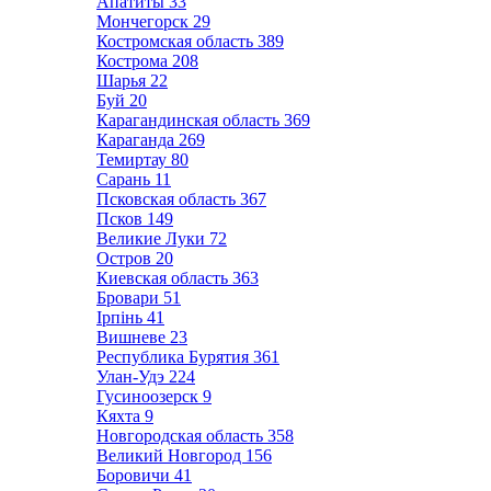
Апатиты
33
Мончегорск
29
Костромская область
389
Кострома
208
Шарья
22
Буй
20
Карагандинская область
369
Караганда
269
Темиртау
80
Сарань
11
Псковская область
367
Псков
149
Великие Луки
72
Остров
20
Киевская область
363
Бровари
51
Ірпінь
41
Вишневе
23
Республика Бурятия
361
Улан-Удэ
224
Гусиноозерск
9
Кяхта
9
Новгородская область
358
Великий Новгород
156
Боровичи
41