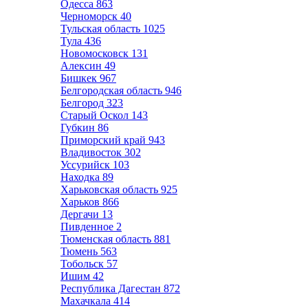
Одесса
863
Черноморск
40
Тульская область
1025
Тула
436
Новомосковск
131
Алексин
49
Бишкек
967
Белгородская область
946
Белгород
323
Старый Оскол
143
Губкин
86
Приморский край
943
Владивосток
302
Уссурийск
103
Находка
89
Харьковская область
925
Харьков
866
Дергачи
13
Пивденное
2
Тюменская область
881
Тюмень
563
Тобольск
57
Ишим
42
Республика Дагестан
872
Махачкала
414