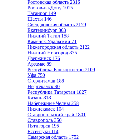
Ростовская область
2316
Ростов-на-Дону
1015
Таганрог
149
Шахты
146
Свердловская область
2159
Екатеринбург
863
Нижний Тагил
158
Каменск-Уральский
71
Нижегородская область
2122
Нижний Новгород
875
Дзержинск
176
Арзамас
89
Республика Башкортостан
2109
Уфа
750
Стерлитамак
188
Нефтекамск
90
Республика Татарстан
1827
Казань
818
Набережные Челны
258
Нижнекамск
104
Ставропольский край
1801
Ставрополь
350
Пятигорск
195
Ессентуки
114
Самарская область
1752