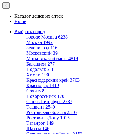
×
Каталог дешевых аптек
Home
Выбрать город
городе Москва
6238
Москва
1992
Зеленоград
116
Московский
39
Московская область
4819
Балашиха
277
Подольск
218
Химки
196
Краснодарский край
3763
Краснодар
1319
Сочи
639
Новороссийск
170
Санкт-Петербург
2787
Ташкент
2549
Ростовская область
2316
Ростов-на-Дону
1015
Таганрог
149
Шахты
146
Свердловская область
2159