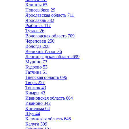
Клинцы
65
Новозыбков
29
Ярославская область
711
Ярославль
382
Рыбинск
117
Тутаев
26
Вологодская область
709
Череповец
250
Вологда
208
Великий Устюг
36
Ленинградская область
699
Мурино
73
Кудрово
53
Гатчина
51
Тверская область
696
Тверь
257
Торжок
43
Кимры
43
Ивановская область
664
Иваново
342
Кинешма
64
Шуя
44
Калужская область
646
Калуга
309