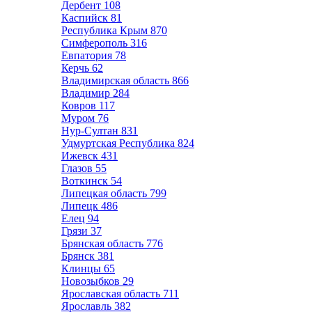
Дербент
108
Каспийск
81
Республика Крым
870
Симферополь
316
Евпатория
78
Керчь
62
Владимирская область
866
Владимир
284
Ковров
117
Муром
76
Нур-Султан
831
Удмуртская Республика
824
Ижевск
431
Глазов
55
Воткинск
54
Липецкая область
799
Липецк
486
Елец
94
Грязи
37
Брянская область
776
Брянск
381
Клинцы
65
Новозыбков
29
Ярославская область
711
Ярославль
382