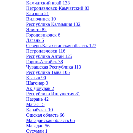
Камчатский край
133
Петропавловск-Камчатский
83
Елизово
21
Вилючинск
10
Республика Калмыкия
132
Элиста
82
Городовиковск
6
Лагань
5
Северо-Казахстанская область
127
Петропавловск
116
Республика Алтай
125
Горно-Алтайск
38
Чувашская Республика
113
Республика Тыва
105
Кызыл
90
Шагонар
3
Ак-Довурак
2
Республика Ингушетия
81
Назрань
42
Магас
15
Карабулак
10
Ошская область
66
Магаданская область
65
Магадан
56
Сусуман
1