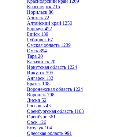
Красноярский край
1269
Красноярск
715
Норильск
86
Ачинск
72
Алтайский край
1250
Барнаул
452
Бийск
139
Рубцовск
67
Омская область
1239
Омск
894
Тара
20
Калачинск
20
Иркутская область
1224
Иркутск
595
Ангарск
132
Братск
108
Воронежская область
1224
Воронеж
798
Лиски
52
Россошь
43
Оренбургская область
1168
Оренбург
361
Орск
126
Бузулук
104
Одесская область
991