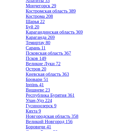
Апатиты
33
Мончегорск
29
Костромская область
389
Кострома
208
Шарья
22
Буй
20
Карагандинская область
369
Караганда
269
Темиртау
80
Сарань
11
Псковская область
367
Псков
149
Великие Луки
72
Остров
20
Киевская область
363
Бровари
51
Ірпінь
41
Вишневе
23
Республика Бурятия
361
Улан-Удэ
224
Гусиноозерск
9
Кяхта
9
Новгородская область
358
Великий Новгород
156
Боровичи
41