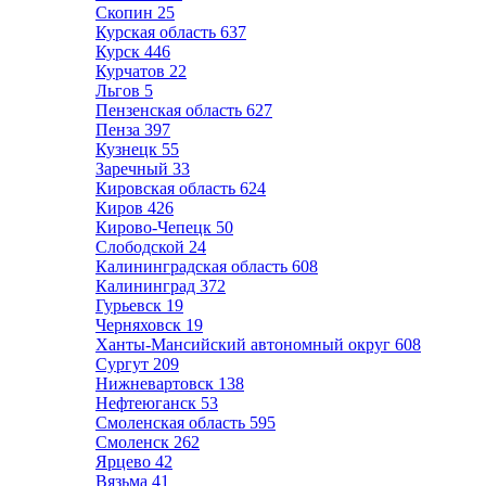
Скопин
25
Курская область
637
Курск
446
Курчатов
22
Льгов
5
Пензенская область
627
Пенза
397
Кузнецк
55
Заречный
33
Кировская область
624
Киров
426
Кирово-Чепецк
50
Слободской
24
Калининградская область
608
Калининград
372
Гурьевск
19
Черняховск
19
Ханты-Мансийский автономный округ
608
Сургут
209
Нижневартовск
138
Нефтеюганск
53
Смоленская область
595
Смоленск
262
Ярцево
42
Вязьма
41