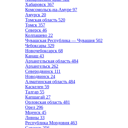
Хабаровск
367
Комсомольск-на-Амуре
97
Амурск
20
Томская область
520
Томск
357
Северск
46
Колпашево
22
Чувашская Республика — Чувашия
502
Чебоксары
329
Новочебоксарск
68
Канаш
43
Архангельская область
484
Архангельск
262
Северодвинск
111
Новодвинск
24
Алматинская область
484
Каскелен
59
Талгар
55
Капшагай
27
Орловская область
481
Орел
296
Мценск
45
Ливны
33
Республика Мордовия
463
Саранск
256