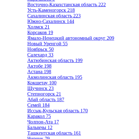
Восточно-Казахстанская область
222
Усть-Каменогорск
218
Сахалинская область
223
Южно-Сахалинск
144
Холмск
21
Корсаков
19
Ямало-Ненецкий автономный округ
209
Новый Уренгой
55
Ноябрьск
50
Салехард
33
Актюбинская область
199
Актобе
198
Астана
198
Акмолинская область
195
Кокшетау
100
Щучинск
23
Степногорск
21
Абай область
187
Семей
184
Иссык-Кульская область
170
Каракол
75
Чолпон-Ата
17
Балыкчы
12
Ташкентская область
161
Чирчик
79