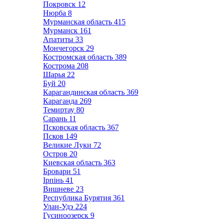
Покровск
12
Нюрба
8
Мурманская область
415
Мурманск
161
Апатиты
33
Мончегорск
29
Костромская область
389
Кострома
208
Шарья
22
Буй
20
Карагандинская область
369
Караганда
269
Темиртау
80
Сарань
11
Псковская область
367
Псков
149
Великие Луки
72
Остров
20
Киевская область
363
Бровари
51
Ірпінь
41
Вишневе
23
Республика Бурятия
361
Улан-Удэ
224
Гусиноозерск
9