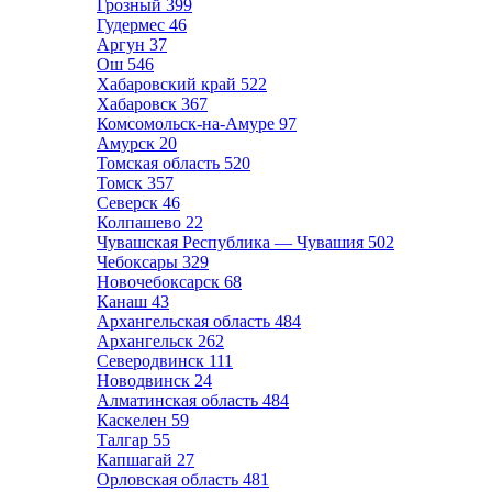
Грозный
399
Гудермес
46
Аргун
37
Ош
546
Хабаровский край
522
Хабаровск
367
Комсомольск-на-Амуре
97
Амурск
20
Томская область
520
Томск
357
Северск
46
Колпашево
22
Чувашская Республика — Чувашия
502
Чебоксары
329
Новочебоксарск
68
Канаш
43
Архангельская область
484
Архангельск
262
Северодвинск
111
Новодвинск
24
Алматинская область
484
Каскелен
59
Талгар
55
Капшагай
27
Орловская область
481