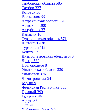
Тамбовская область
585
Тамбов
327
Котовск
36
Рассказово
33
Астраханская область
576
Астрахань
399
Ахтубинск
37
Камызяк
16
Туркестанская область
571
Шымкент
438
Туркестан
112
Кентау
17
Днепропетровская область
570
Днепр
532
Подгородное
8
Ульяновская область
559
Ульяновск
376
Димитровград
54
Барыш
9
Чеченская Республика
553
Грозный
399
Гудермес
46
Аргун
37
Ош
546
Хабаровский край
522