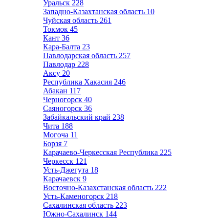
Уральск
228
Западно-Казахтанская область
10
Чуйская область
261
Токмок
45
Кант
36
Кара-Балта
23
Павлодарская область
257
Павлодар
228
Аксу
20
Республика Хакасия
246
Абакан
117
Черногорск
40
Саяногорск
36
Забайкальский край
238
Чита
188
Могоча
11
Борзя
7
Карачаево-Черкесская Республика
225
Черкесск
121
Усть-Джегута
18
Карачаевск
9
Восточно-Казахстанская область
222
Усть-Каменогорск
218
Сахалинская область
223
Южно-Сахалинск
144