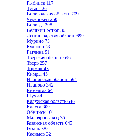
Рыбинск
117
Тутаев
26
Вологодская область
709
Череповец
250
Вологда
208
Великий Устюг
36
Ленинградская область
699
Мурино
73
Кудрово
53
Гатчина
51
Тверская область
696
Тверь
257
Торжок
43
Кимры
43
Ивановская область
664
Иваново
342
Кинешма
64
Шуя
44
Калужская область
646
Калуга
309
Обнинск
101
Малоярославец
35
Рязанская область
645
Рязань
382
Касимов
32