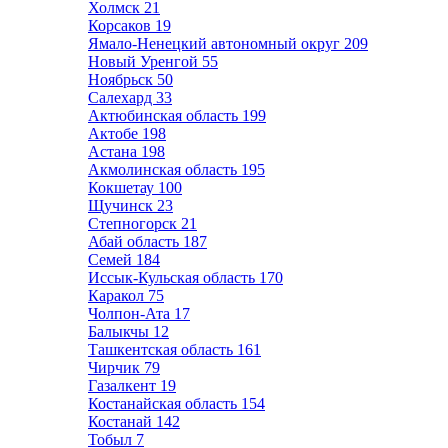
Холмск
21
Корсаков
19
Ямало-Ненецкий автономный округ
209
Новый Уренгой
55
Ноябрьск
50
Салехард
33
Актюбинская область
199
Актобе
198
Астана
198
Акмолинская область
195
Кокшетау
100
Щучинск
23
Степногорск
21
Абай область
187
Семей
184
Иссык-Кульская область
170
Каракол
75
Чолпон-Ата
17
Балыкчы
12
Ташкентская область
161
Чирчик
79
Газалкент
19
Костанайская область
154
Костанай
142
Тобыл
7