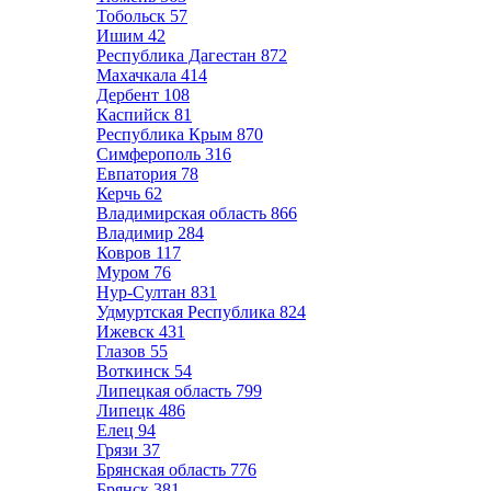
Тобольск
57
Ишим
42
Республика Дагестан
872
Махачкала
414
Дербент
108
Каспийск
81
Республика Крым
870
Симферополь
316
Евпатория
78
Керчь
62
Владимирская область
866
Владимир
284
Ковров
117
Муром
76
Нур-Султан
831
Удмуртская Республика
824
Ижевск
431
Глазов
55
Воткинск
54
Липецкая область
799
Липецк
486
Елец
94
Грязи
37
Брянская область
776
Брянск
381