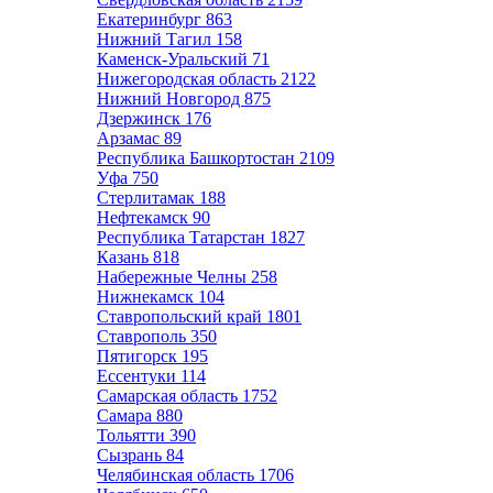
Екатеринбург
863
Нижний Тагил
158
Каменск-Уральский
71
Нижегородская область
2122
Нижний Новгород
875
Дзержинск
176
Арзамас
89
Республика Башкортостан
2109
Уфа
750
Стерлитамак
188
Нефтекамск
90
Республика Татарстан
1827
Казань
818
Набережные Челны
258
Нижнекамск
104
Ставропольский край
1801
Ставрополь
350
Пятигорск
195
Ессентуки
114
Самарская область
1752
Самара
880
Тольятти
390
Сызрань
84
Челябинская область
1706