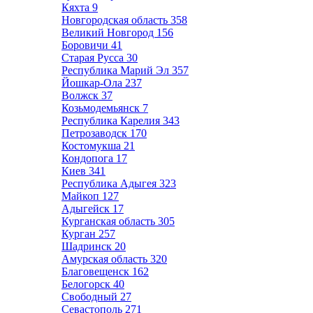
Кяхта
9
Новгородская область
358
Великий Новгород
156
Боровичи
41
Старая Русса
30
Республика Марий Эл
357
Йошкар-Ола
237
Волжск
37
Козьмодемьянск
7
Республика Карелия
343
Петрозаводск
170
Костомукша
21
Кондопога
17
Киев
341
Республика Адыгея
323
Майкоп
127
Адыгейск
17
Курганская область
305
Курган
257
Шадринск
20
Амурская область
320
Благовещенск
162
Белогорск
40
Свободный
27
Севастополь
271