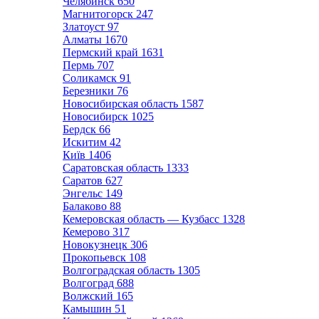
Челябинск
650
Магнитогорск
247
Златоуст
97
Алматы
1670
Пермский край
1631
Пермь
707
Соликамск
91
Березники
76
Новосибирская область
1587
Новосибирск
1025
Бердск
66
Искитим
42
Київ
1406
Саратовская область
1333
Саратов
627
Энгельс
149
Балаково
88
Кемеровская область — Кузбасс
1328
Кемерово
317
Новокузнецк
306
Прокопьевск
108
Волгоградская область
1305
Волгоград
688
Волжский
165
Камышин
51