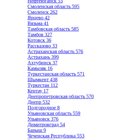
Нефтеюганск
53
Смоленская область
595
Смоленск
262
Ярцево
42
Вязьма
41
Тамбовская область
585
Тамбов
327
Котовск
36
Рассказово
33
Астраханская область
576
Астрахань
399
Ахтубинск
37
Камызяк
16
Туркестанская область
571
Шымкент
438
Туркестан
112
Кентау
17
Днепропетровская область
570
Днепр
532
Подгородное
8
Ульяновская область
559
Ульяновск
376
Димитровград
54
Барыш
9
Чеченская Республика
553