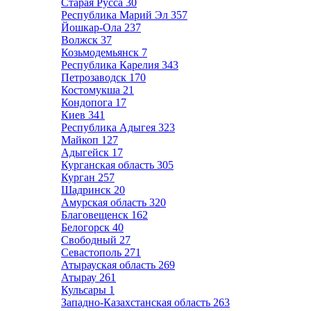
Старая Русса
30
Республика Марий Эл
357
Йошкар-Ола
237
Волжск
37
Козьмодемьянск
7
Республика Карелия
343
Петрозаводск
170
Костомукша
21
Кондопога
17
Киев
341
Республика Адыгея
323
Майкоп
127
Адыгейск
17
Курганская область
305
Курган
257
Шадринск
20
Амурская область
320
Благовещенск
162
Белогорск
40
Свободный
27
Севастополь
271
Атырауская область
269
Атырау
261
Кульсары
1
Западно-Казахстанская область
263