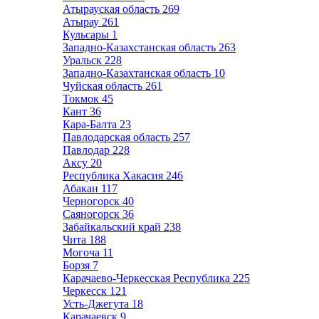
Атырауская область
269
Атырау
261
Кульсары
1
Западно-Казахстанская область
263
Уральск
228
Западно-Казахтанская область
10
Чуйская область
261
Токмок
45
Кант
36
Кара-Балта
23
Павлодарская область
257
Павлодар
228
Аксу
20
Республика Хакасия
246
Абакан
117
Черногорск
40
Саяногорск
36
Забайкальский край
238
Чита
188
Могоча
11
Борзя
7
Карачаево-Черкесская Республика
225
Черкесск
121
Усть-Джегута
18
Карачаевск
9