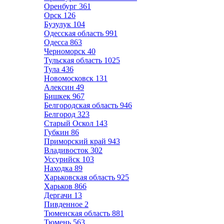
Оренбург
361
Орск
126
Бузулук
104
Одесская область
991
Одесса
863
Черноморск
40
Тульская область
1025
Тула
436
Новомосковск
131
Алексин
49
Бишкек
967
Белгородская область
946
Белгород
323
Старый Оскол
143
Губкин
86
Приморский край
943
Владивосток
302
Уссурийск
103
Находка
89
Харьковская область
925
Харьков
866
Дергачи
13
Пивденное
2
Тюменская область
881
Тюмень
563