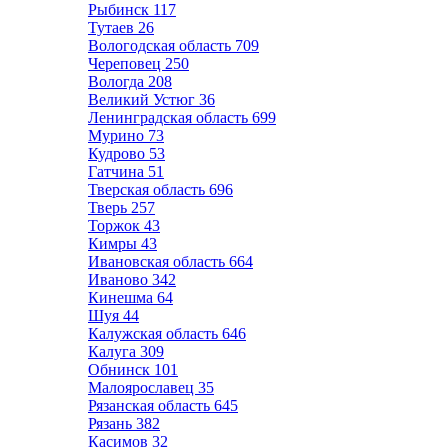
Рыбинск
117
Тутаев
26
Вологодская область
709
Череповец
250
Вологда
208
Великий Устюг
36
Ленинградская область
699
Мурино
73
Кудрово
53
Гатчина
51
Тверская область
696
Тверь
257
Торжок
43
Кимры
43
Ивановская область
664
Иваново
342
Кинешма
64
Шуя
44
Калужская область
646
Калуга
309
Обнинск
101
Малоярославец
35
Рязанская область
645
Рязань
382
Касимов
32