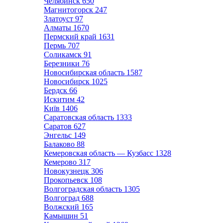
Челябинск
650
Магнитогорск
247
Златоуст
97
Алматы
1670
Пермский край
1631
Пермь
707
Соликамск
91
Березники
76
Новосибирская область
1587
Новосибирск
1025
Бердск
66
Искитим
42
Київ
1406
Саратовская область
1333
Саратов
627
Энгельс
149
Балаково
88
Кемеровская область — Кузбасс
1328
Кемерово
317
Новокузнецк
306
Прокопьевск
108
Волгоградская область
1305
Волгоград
688
Волжский
165
Камышин
51