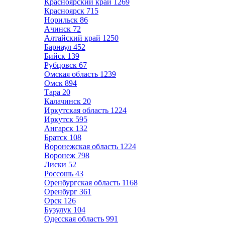
Красноярский край
1269
Красноярск
715
Норильск
86
Ачинск
72
Алтайский край
1250
Барнаул
452
Бийск
139
Рубцовск
67
Омская область
1239
Омск
894
Тара
20
Калачинск
20
Иркутская область
1224
Иркутск
595
Ангарск
132
Братск
108
Воронежская область
1224
Воронеж
798
Лиски
52
Россошь
43
Оренбургская область
1168
Оренбург
361
Орск
126
Бузулук
104
Одесская область
991