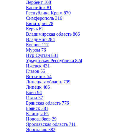
Дербент
108
Каспийск
81
Республика Крым
870
Симферополь
316
Евпатория
78
Керчь
62
Владимирская область
866
Владимир
284
Ковров
117
Муром
76
Нур-Султан
831
Удмуртская Республика
824
Ижевск
431
Глазов
55
Воткинск
54
Липецкая область
799
Липецк
486
Елец
94
Грязи
37
Брянская область
776
Брянск
381
Клинцы
65
Новозыбков
29
Ярославская область
711
Ярославль
382