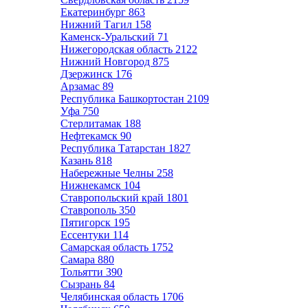
Екатеринбург
863
Нижний Тагил
158
Каменск-Уральский
71
Нижегородская область
2122
Нижний Новгород
875
Дзержинск
176
Арзамас
89
Республика Башкортостан
2109
Уфа
750
Стерлитамак
188
Нефтекамск
90
Республика Татарстан
1827
Казань
818
Набережные Челны
258
Нижнекамск
104
Ставропольский край
1801
Ставрополь
350
Пятигорск
195
Ессентуки
114
Самарская область
1752
Самара
880
Тольятти
390
Сызрань
84
Челябинская область
1706