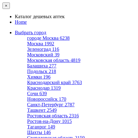
×
Каталог дешевых аптек
Home
Выбрать город
городе Москва
6238
Москва
1992
Зеленоград
116
Московский
39
Московская область
4819
Балашиха
277
Подольск
218
Химки
196
Краснодарский край
3763
Краснодар
1319
Сочи
639
Новороссийск
170
Санкт-Петербург
2787
Ташкент
2549
Ростовская область
2316
Ростов-на-Дону
1015
Таганрог
149
Шахты
146
Свердловская область
2159