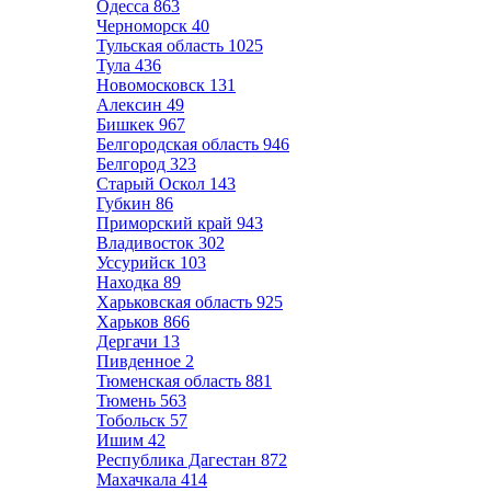
Одесса
863
Черноморск
40
Тульская область
1025
Тула
436
Новомосковск
131
Алексин
49
Бишкек
967
Белгородская область
946
Белгород
323
Старый Оскол
143
Губкин
86
Приморский край
943
Владивосток
302
Уссурийск
103
Находка
89
Харьковская область
925
Харьков
866
Дергачи
13
Пивденное
2
Тюменская область
881
Тюмень
563
Тобольск
57
Ишим
42
Республика Дагестан
872
Махачкала
414