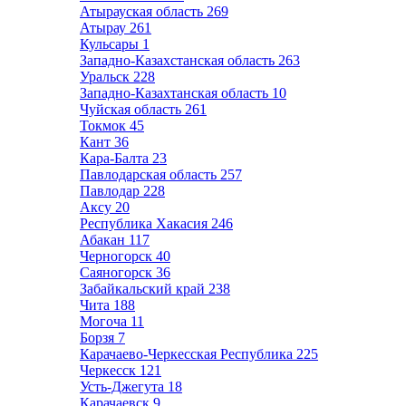
Атырауская область
269
Атырау
261
Кульсары
1
Западно-Казахстанская область
263
Уральск
228
Западно-Казахтанская область
10
Чуйская область
261
Токмок
45
Кант
36
Кара-Балта
23
Павлодарская область
257
Павлодар
228
Аксу
20
Республика Хакасия
246
Абакан
117
Черногорск
40
Саяногорск
36
Забайкальский край
238
Чита
188
Могоча
11
Борзя
7
Карачаево-Черкесская Республика
225
Черкесск
121
Усть-Джегута
18
Карачаевск
9