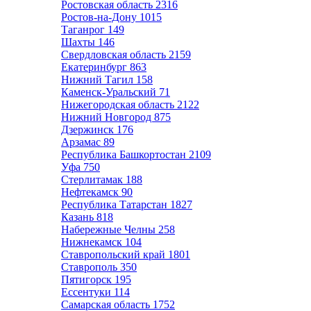
Ростовская область
2316
Ростов-на-Дону
1015
Таганрог
149
Шахты
146
Свердловская область
2159
Екатеринбург
863
Нижний Тагил
158
Каменск-Уральский
71
Нижегородская область
2122
Нижний Новгород
875
Дзержинск
176
Арзамас
89
Республика Башкортостан
2109
Уфа
750
Стерлитамак
188
Нефтекамск
90
Республика Татарстан
1827
Казань
818
Набережные Челны
258
Нижнекамск
104
Ставропольский край
1801
Ставрополь
350
Пятигорск
195
Ессентуки
114
Самарская область
1752