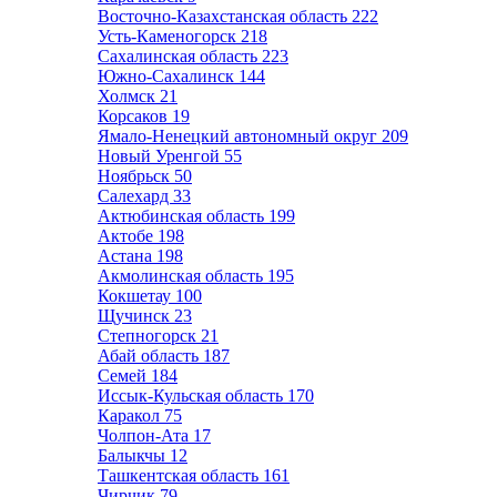
Восточно-Казахстанская область
222
Усть-Каменогорск
218
Сахалинская область
223
Южно-Сахалинск
144
Холмск
21
Корсаков
19
Ямало-Ненецкий автономный округ
209
Новый Уренгой
55
Ноябрьск
50
Салехард
33
Актюбинская область
199
Актобе
198
Астана
198
Акмолинская область
195
Кокшетау
100
Щучинск
23
Степногорск
21
Абай область
187
Семей
184
Иссык-Кульская область
170
Каракол
75
Чолпон-Ата
17
Балыкчы
12
Ташкентская область
161
Чирчик
79