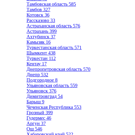
Тамбовская область
585
Тамбов
327
Котовск
36
Рассказово
33
Астраханская область
576
Астрахань
399
Ахтубинск
37
Камызяк
16
Туркестанская область
571
Шымкент
438
Туркестан
112
Кентау
17
Днепропетровская область
570
Днепр
532
Подгородное
8
Ульяновская область
559
Ульяновск
376
Димитровград
54
Барыш
9
Чеченская Республика
553
Грозный
399
Гудермес
46
Аргун
37
Ош
546
Хабаровский край
522