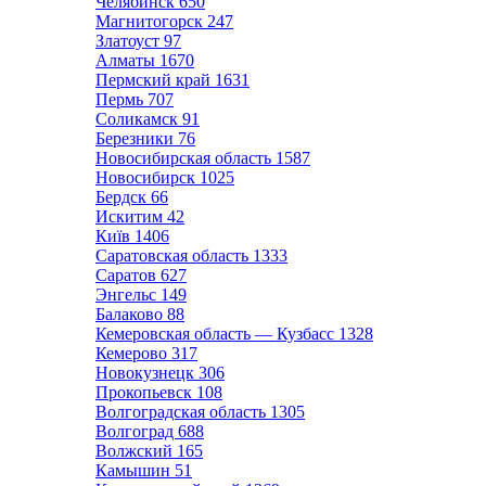
Челябинск
650
Магнитогорск
247
Златоуст
97
Алматы
1670
Пермский край
1631
Пермь
707
Соликамск
91
Березники
76
Новосибирская область
1587
Новосибирск
1025
Бердск
66
Искитим
42
Київ
1406
Саратовская область
1333
Саратов
627
Энгельс
149
Балаково
88
Кемеровская область — Кузбасс
1328
Кемерово
317
Новокузнецк
306
Прокопьевск
108
Волгоградская область
1305
Волгоград
688
Волжский
165
Камышин
51