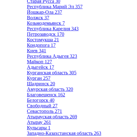
Старая Русса
30
Республика Марий Эл
357
Йошкар-Ола
237
Волжск
37
Козьмодемьянск
7
Республика Карелия
343
Петрозаводск
170
Костомукша
21
Кондопога
17
Киев
341
Республика Адыгея
323
Майкоп
127
Адыгейск
17
Курганская область
305
Курган
257
Шадринск
20
Амурская область
320
Благовещенск
162
Белогорск
40
Свободный
27
Севастополь
271
Атырауская область
269
Атырау
261
Кульсары
1
Западно-Казахстанская область
263