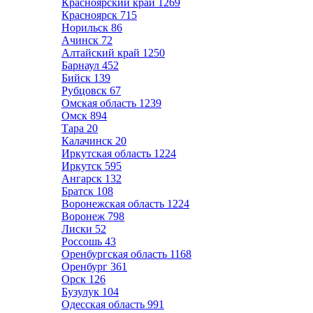
Красноярский край
1269
Красноярск
715
Норильск
86
Ачинск
72
Алтайский край
1250
Барнаул
452
Бийск
139
Рубцовск
67
Омская область
1239
Омск
894
Тара
20
Калачинск
20
Иркутская область
1224
Иркутск
595
Ангарск
132
Братск
108
Воронежская область
1224
Воронеж
798
Лиски
52
Россошь
43
Оренбургская область
1168
Оренбург
361
Орск
126
Бузулук
104
Одесская область
991