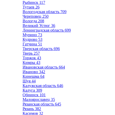
Рыбинск
117
Тутаев
26
Вологодская область
709
Череповец
250
Вологда
208
Великий Устюг
36
Ленинградская область
699
Мурино
73
Кудрово
53
Гатчина
51
Тверская область
696
Тверь
257
Торжок
43
Кимры
43
Ивановская область
664
Иваново
342
Кинешма
64
Шуя
44
Калужская область
646
Калуга
309
Обнинск
101
Малоярославец
35
Рязанская область
645
Рязань
382
Касимов
32