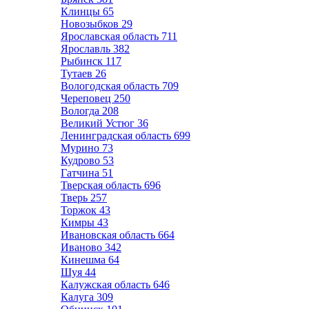
Клинцы
65
Новозыбков
29
Ярославская область
711
Ярославль
382
Рыбинск
117
Тутаев
26
Вологодская область
709
Череповец
250
Вологда
208
Великий Устюг
36
Ленинградская область
699
Мурино
73
Кудрово
53
Гатчина
51
Тверская область
696
Тверь
257
Торжок
43
Кимры
43
Ивановская область
664
Иваново
342
Кинешма
64
Шуя
44
Калужская область
646
Калуга
309