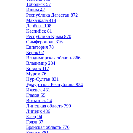
Тобольск
57
Ишим
42
Республика Дагестан
872
Махачкала
414
Дербент
108
Каспийск
81
Республика Крым
870
Симферополь
316
Евпатория
78
Керчь
62
Владимирская область
866
Владимир
284
Ковров
117
Муром
76
Нур-Султан
831
Удмуртская Республика
824
Ижевск
431
Глазов
55
Воткинск
54
Липецкая область
799
Липецк
486
Елец
94
Грязи
37
Брянская область
776
Брянск
381