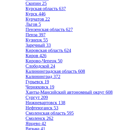
Скопин
25
Курская область
637
Курск
446
Курчатов
22
Льгов
5
Пензенская область
627
Пенза
397
Кузнецк
55
Заречный
33
Кировская область
624
Киров
426
Кирово-Чепецк
50
Слободской
24
Калининградская область
608
Калининград
372
Гурьевск
19
Черняховск
19
Ханты-Мансийский автономный округ
608
Сургут
209
Нижневартовск
138
Нефтеюганск
53
Смоленская область
595
Смоленск
262
Ярцево
42
Вязьма
41