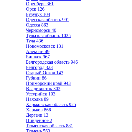
Оренбург
361
Орск
126
Бузулук
104
Одесская область
991
Одесса
863
Черноморск
40
Тульская область
1025
Тула
436
Новомосковск
131
Алексин
49
Бишкек
967
Белгородская область
946
Белгород
323
Старый Оскол
143
Губкин
86
Приморский край
943
Владивосток
302
Уссурийск
103
Находка
89
Харьковская область
925
Харьков
866
Дергачи
13
Пивденное
2
Тюменская область
881
Тюмень
563