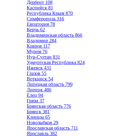
Дербент
108
Каспийск
81
Республика Крым
870
Симферополь
316
Евпатория
78
Керчь
62
Владимирская область
866
Владимир
284
Ковров
117
Муром
76
Нур-Султан
831
Удмуртская Республика
824
Ижевск
431
Глазов
55
Воткинск
54
Липецкая область
799
Липецк
486
Елец
94
Грязи
37
Брянская область
776
Брянск
381
Клинцы
65
Новозыбков
29
Ярославская область
711
Ярославль
382