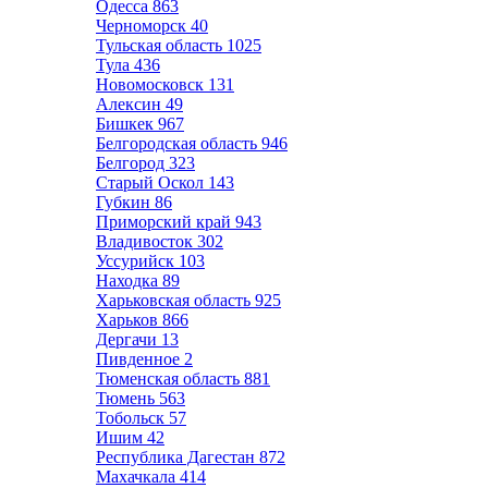
Одесса
863
Черноморск
40
Тульская область
1025
Тула
436
Новомосковск
131
Алексин
49
Бишкек
967
Белгородская область
946
Белгород
323
Старый Оскол
143
Губкин
86
Приморский край
943
Владивосток
302
Уссурийск
103
Находка
89
Харьковская область
925
Харьков
866
Дергачи
13
Пивденное
2
Тюменская область
881
Тюмень
563
Тобольск
57
Ишим
42
Республика Дагестан
872
Махачкала
414