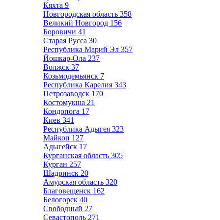
Кяхта
9
Новгородская область
358
Великий Новгород
156
Боровичи
41
Старая Русса
30
Республика Марий Эл
357
Йошкар-Ола
237
Волжск
37
Козьмодемьянск
7
Республика Карелия
343
Петрозаводск
170
Костомукша
21
Кондопога
17
Киев
341
Республика Адыгея
323
Майкоп
127
Адыгейск
17
Курганская область
305
Курган
257
Шадринск
20
Амурская область
320
Благовещенск
162
Белогорск
40
Свободный
27
Севастополь
271