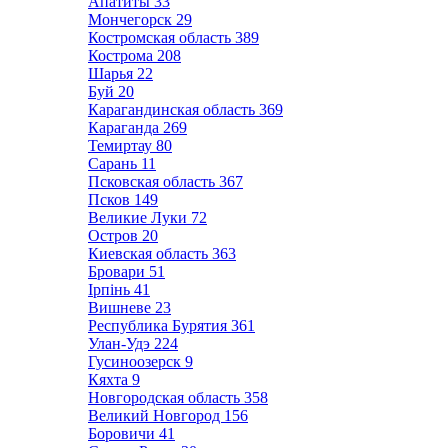
Апатиты
33
Мончегорск
29
Костромская область
389
Кострома
208
Шарья
22
Буй
20
Карагандинская область
369
Караганда
269
Темиртау
80
Сарань
11
Псковская область
367
Псков
149
Великие Луки
72
Остров
20
Киевская область
363
Бровари
51
Ірпінь
41
Вишневе
23
Республика Бурятия
361
Улан-Удэ
224
Гусиноозерск
9
Кяхта
9
Новгородская область
358
Великий Новгород
156
Боровичи
41