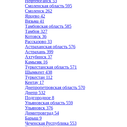
Нефтеюганск
53
Смоленская область
595
Смоленск
262
Ярцево
42
Вязьма
41
Тамбовская область
585
Тамбов
327
Котовск
36
Рассказово
33
Астраханская область
576
Астрахань
399
Ахтубинск
37
Камызяк
16
Туркестанская область
571
Шымкент
438
Туркестан
112
Кентау
17
Днепропетровская область
570
Днепр
532
Подгородное
8
Ульяновская область
559
Ульяновск
376
Димитровград
54
Барыш
9
Чеченская Республика
553