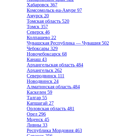
Хабаровск
367
Комсомольск-на-Амуре
97
Амурск
20
Томская область
520
Томск
357
Северск
46
Колпашево
22
Чувашская Республика — Чувашия
502
Чебоксары
329
Новочебоксарск
68
Канаш
43
Архангельская область
484
Архангельск
262
Северодвинск
111
Новодвинск
24
Алматинская область
484
Каскелен
59
Талгар
55
Капшагай
27
Орловская область
481
Орел
296
Мценск
45
Ливны
33
Республика Мордовия
463
Саранск
256