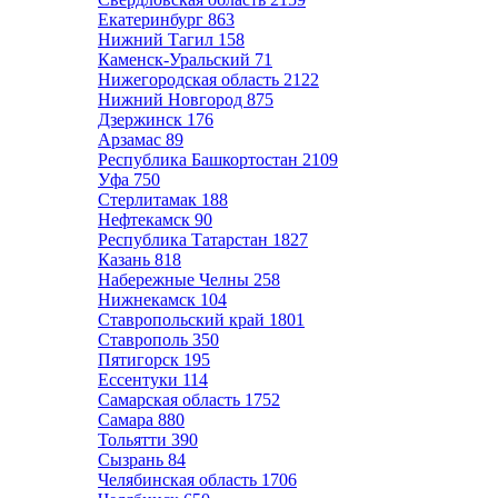
Екатеринбург
863
Нижний Тагил
158
Каменск-Уральский
71
Нижегородская область
2122
Нижний Новгород
875
Дзержинск
176
Арзамас
89
Республика Башкортостан
2109
Уфа
750
Стерлитамак
188
Нефтекамск
90
Республика Татарстан
1827
Казань
818
Набережные Челны
258
Нижнекамск
104
Ставропольский край
1801
Ставрополь
350
Пятигорск
195
Ессентуки
114
Самарская область
1752
Самара
880
Тольятти
390
Сызрань
84
Челябинская область
1706