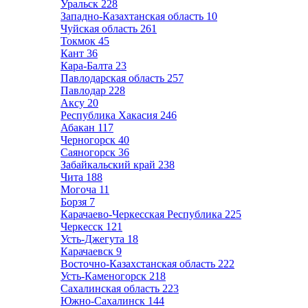
Уральск
228
Западно-Казахтанская область
10
Чуйская область
261
Токмок
45
Кант
36
Кара-Балта
23
Павлодарская область
257
Павлодар
228
Аксу
20
Республика Хакасия
246
Абакан
117
Черногорск
40
Саяногорск
36
Забайкальский край
238
Чита
188
Могоча
11
Борзя
7
Карачаево-Черкесская Республика
225
Черкесск
121
Усть-Джегута
18
Карачаевск
9
Восточно-Казахстанская область
222
Усть-Каменогорск
218
Сахалинская область
223
Южно-Сахалинск
144