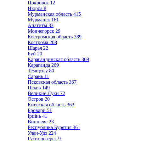
Покровск
12
Нюрба
8
Мурманская область
415
Мурманск
161
Апатиты
33
Мончегорск
29
Костромская область
389
Кострома
208
Шарья
22
Буй
20
Карагандинская область
369
Караганда
269
Темиртау
80
Сарань
11
Псковская область
367
Псков
149
Великие Луки
72
Остров
20
Киевская область
363
Бровари
51
Ірпінь
41
Вишневе
23
Республика Бурятия
361
Улан-Удэ
224
Гусиноозерск
9