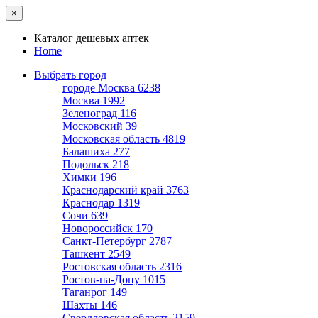
×
Каталог дешевых аптек
Home
Выбрать город
городе Москва
6238
Москва
1992
Зеленоград
116
Московский
39
Московская область
4819
Балашиха
277
Подольск
218
Химки
196
Краснодарский край
3763
Краснодар
1319
Сочи
639
Новороссийск
170
Санкт-Петербург
2787
Ташкент
2549
Ростовская область
2316
Ростов-на-Дону
1015
Таганрог
149
Шахты
146
Свердловская область
2159