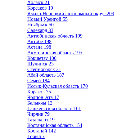
Холмск
21
Корсаков
19
Ямало-Ненецкий автономный округ
209
Новый Уренгой
55
Ноябрьск
50
Салехард
33
Актюбинская область
199
Актобе
198
Астана
198
Акмолинская область
195
Кокшетау
100
Щучинск
23
Степногорск
21
Абай область
187
Семей
184
Иссык-Кульская область
170
Каракол
75
Чолпон-Ата
17
Балыкчы
12
Ташкентская область
161
Чирчик
79
Газалкент
19
Костанайская область
154
Костанай
142
Тобыл
7