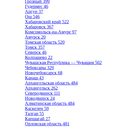
Грозный
399
Гудермес
46
Аргун
37
Ош
546
Хабаровский край
522
Хабаровск
367
Комсомольск-на-Амуре
97
Амурск
20
Томская область
520
Томск
357
Северск
46
Колпашево
22
Чувашская Республика — Чувашия
502
Чебоксары
329
Новочебоксарск
68
Канаш
43
Архангельская область
484
Архангельск
262
Северодвинск
111
Новодвинск
24
Алматинская область
484
Каскелен
59
Талгар
55
Капшагай
27
Орловская область
481