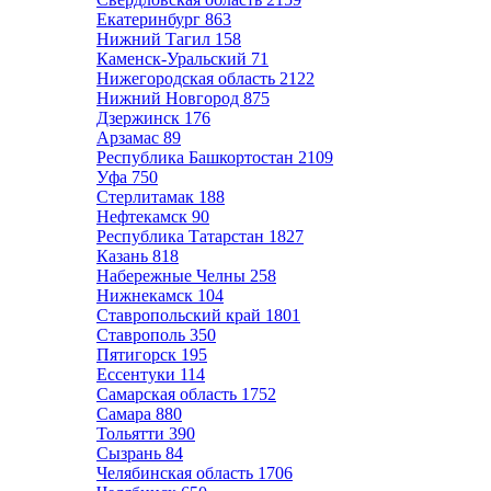
Екатеринбург
863
Нижний Тагил
158
Каменск-Уральский
71
Нижегородская область
2122
Нижний Новгород
875
Дзержинск
176
Арзамас
89
Республика Башкортостан
2109
Уфа
750
Стерлитамак
188
Нефтекамск
90
Республика Татарстан
1827
Казань
818
Набережные Челны
258
Нижнекамск
104
Ставропольский край
1801
Ставрополь
350
Пятигорск
195
Ессентуки
114
Самарская область
1752
Самара
880
Тольятти
390
Сызрань
84
Челябинская область
1706