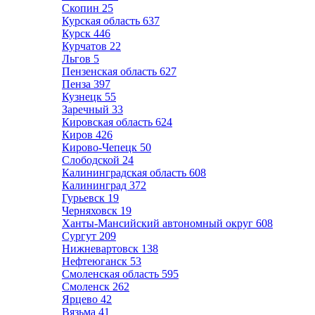
Скопин
25
Курская область
637
Курск
446
Курчатов
22
Льгов
5
Пензенская область
627
Пенза
397
Кузнецк
55
Заречный
33
Кировская область
624
Киров
426
Кирово-Чепецк
50
Слободской
24
Калининградская область
608
Калининград
372
Гурьевск
19
Черняховск
19
Ханты-Мансийский автономный округ
608
Сургут
209
Нижневартовск
138
Нефтеюганск
53
Смоленская область
595
Смоленск
262
Ярцево
42
Вязьма
41