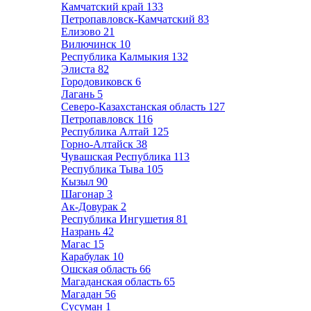
Камчатский край
133
Петропавловск-Камчатский
83
Елизово
21
Вилючинск
10
Республика Калмыкия
132
Элиста
82
Городовиковск
6
Лагань
5
Северо-Казахстанская область
127
Петропавловск
116
Республика Алтай
125
Горно-Алтайск
38
Чувашская Республика
113
Республика Тыва
105
Кызыл
90
Шагонар
3
Ак-Довурак
2
Республика Ингушетия
81
Назрань
42
Магас
15
Карабулак
10
Ошская область
66
Магаданская область
65
Магадан
56
Сусуман
1