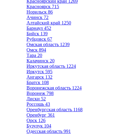
Красноярский край
1269
Красноярск
715
Норильск
86
Ачинск
72
Алтайский край
1250
Барнаул
452
Бийск
139
Рубцовск
67
Омская область
1239
Омск
894
Тара
20
Калачинск
20
Иркутская область
1224
Иркутск
595
Ангарск
132
Братск
108
Воронежская область
1224
Воронеж
798
Лиски
52
Россошь
43
Оренбургская область
1168
Оренбург
361
Орск
126
Бузулук
104
Одесская область
991