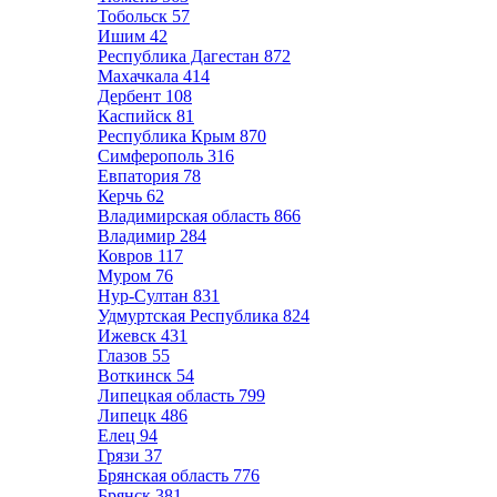
Тобольск
57
Ишим
42
Республика Дагестан
872
Махачкала
414
Дербент
108
Каспийск
81
Республика Крым
870
Симферополь
316
Евпатория
78
Керчь
62
Владимирская область
866
Владимир
284
Ковров
117
Муром
76
Нур-Султан
831
Удмуртская Республика
824
Ижевск
431
Глазов
55
Воткинск
54
Липецкая область
799
Липецк
486
Елец
94
Грязи
37
Брянская область
776
Брянск
381