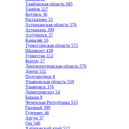
Тамбовская область
585
Тамбов
327
Котовск
36
Рассказово
33
Астраханская область
576
Астрахань
399
Ахтубинск
37
Камызяк
16
Туркестанская область
571
Шымкент
438
Туркестан
112
Кентау
17
Днепропетровская область
570
Днепр
532
Подгородное
8
Ульяновская область
559
Ульяновск
376
Димитровград
54
Барыш
9
Чеченская Республика
553
Грозный
399
Гудермес
46
Аргун
37
Ош
546
Хабаровский край
522