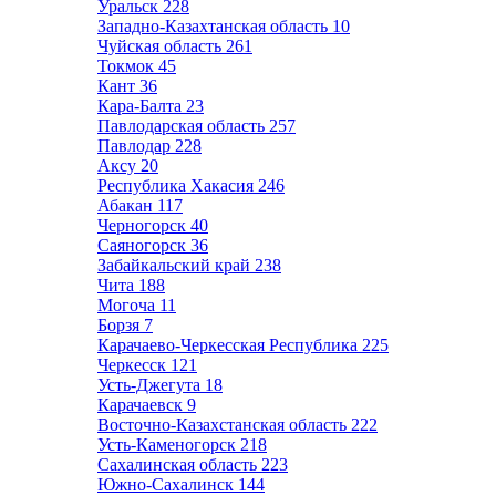
Уральск
228
Западно-Казахтанская область
10
Чуйская область
261
Токмок
45
Кант
36
Кара-Балта
23
Павлодарская область
257
Павлодар
228
Аксу
20
Республика Хакасия
246
Абакан
117
Черногорск
40
Саяногорск
36
Забайкальский край
238
Чита
188
Могоча
11
Борзя
7
Карачаево-Черкесская Республика
225
Черкесск
121
Усть-Джегута
18
Карачаевск
9
Восточно-Казахстанская область
222
Усть-Каменогорск
218
Сахалинская область
223
Южно-Сахалинск
144