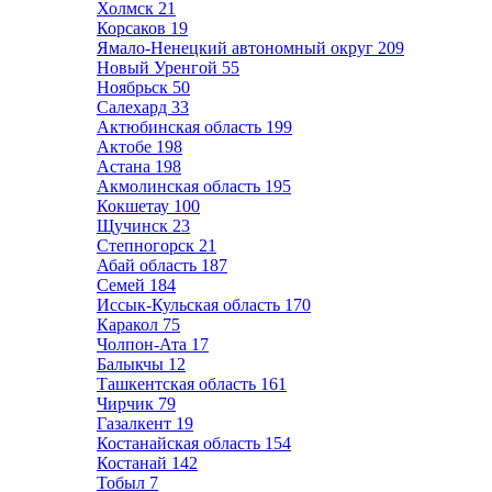
Холмск
21
Корсаков
19
Ямало-Ненецкий автономный округ
209
Новый Уренгой
55
Ноябрьск
50
Салехард
33
Актюбинская область
199
Актобе
198
Астана
198
Акмолинская область
195
Кокшетау
100
Щучинск
23
Степногорск
21
Абай область
187
Семей
184
Иссык-Кульская область
170
Каракол
75
Чолпон-Ата
17
Балыкчы
12
Ташкентская область
161
Чирчик
79
Газалкент
19
Костанайская область
154
Костанай
142
Тобыл
7