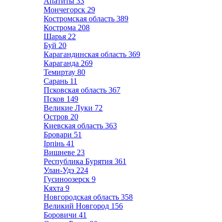
Апатиты
33
Мончегорск
29
Костромская область
389
Кострома
208
Шарья
22
Буй
20
Карагандинская область
369
Караганда
269
Темиртау
80
Сарань
11
Псковская область
367
Псков
149
Великие Луки
72
Остров
20
Киевская область
363
Бровари
51
Ірпінь
41
Вишневе
23
Республика Бурятия
361
Улан-Удэ
224
Гусиноозерск
9
Кяхта
9
Новгородская область
358
Великий Новгород
156
Боровичи
41