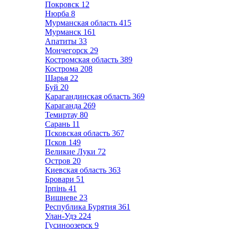
Покровск
12
Нюрба
8
Мурманская область
415
Мурманск
161
Апатиты
33
Мончегорск
29
Костромская область
389
Кострома
208
Шарья
22
Буй
20
Карагандинская область
369
Караганда
269
Темиртау
80
Сарань
11
Псковская область
367
Псков
149
Великие Луки
72
Остров
20
Киевская область
363
Бровари
51
Ірпінь
41
Вишневе
23
Республика Бурятия
361
Улан-Удэ
224
Гусиноозерск
9