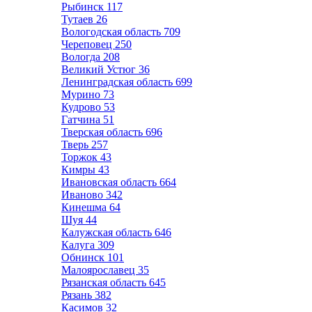
Рыбинск
117
Тутаев
26
Вологодская область
709
Череповец
250
Вологда
208
Великий Устюг
36
Ленинградская область
699
Мурино
73
Кудрово
53
Гатчина
51
Тверская область
696
Тверь
257
Торжок
43
Кимры
43
Ивановская область
664
Иваново
342
Кинешма
64
Шуя
44
Калужская область
646
Калуга
309
Обнинск
101
Малоярославец
35
Рязанская область
645
Рязань
382
Касимов
32