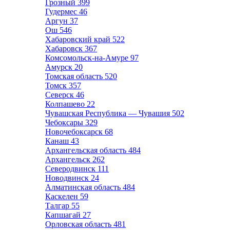
Грозный
399
Гудермес
46
Аргун
37
Ош
546
Хабаровский край
522
Хабаровск
367
Комсомольск-на-Амуре
97
Амурск
20
Томская область
520
Томск
357
Северск
46
Колпашево
22
Чувашская Республика — Чувашия
502
Чебоксары
329
Новочебоксарск
68
Канаш
43
Архангельская область
484
Архангельск
262
Северодвинск
111
Новодвинск
24
Алматинская область
484
Каскелен
59
Талгар
55
Капшагай
27
Орловская область
481