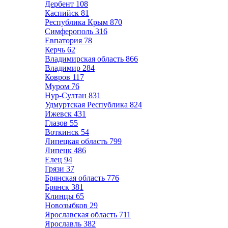
Дербент
108
Каспийск
81
Республика Крым
870
Симферополь
316
Евпатория
78
Керчь
62
Владимирская область
866
Владимир
284
Ковров
117
Муром
76
Нур-Султан
831
Удмуртская Республика
824
Ижевск
431
Глазов
55
Воткинск
54
Липецкая область
799
Липецк
486
Елец
94
Грязи
37
Брянская область
776
Брянск
381
Клинцы
65
Новозыбков
29
Ярославская область
711
Ярославль
382