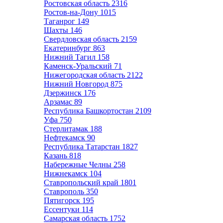
Ростовская область
2316
Ростов-на-Дону
1015
Таганрог
149
Шахты
146
Свердловская область
2159
Екатеринбург
863
Нижний Тагил
158
Каменск-Уральский
71
Нижегородская область
2122
Нижний Новгород
875
Дзержинск
176
Арзамас
89
Республика Башкортостан
2109
Уфа
750
Стерлитамак
188
Нефтекамск
90
Республика Татарстан
1827
Казань
818
Набережные Челны
258
Нижнекамск
104
Ставропольский край
1801
Ставрополь
350
Пятигорск
195
Ессентуки
114
Самарская область
1752