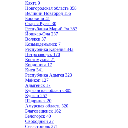
Кяхта
9
Новгородская область
358
Великий Новгород
156
Боровичи
41
Старая Русса
30
Республика Марий Эл
357
Йошкар-Ола
237
Волжск
37
Козьмодемьянск
7
Республика Карелия
343
Петрозаводск
170
Костомукша
21
Кондопога
17
Киев
341
Республика Адыгея
323
Майкоп
127
Адыгейск
17
Курганская область
305
Курган
257
Шадринск
20
Амурская область
320
Благовещенск
162
Белогорск
40
Свободный
27
Севастополь
271