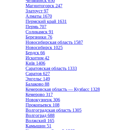
Челябинск
650
Магнитогорск
247
Златоуст
97
Алматы
1670
Пермский край
1631
Пермь
707
Соликамск
91
Березники
76
Новосибирская область
1587
Новосибирск
1025
Бердск
66
Искитим
42
Київ
1406
Саратовская область
1333
Саратов
627
Энгельс
149
Балаково
88
Кемеровская область — Кузбасс
1328
Кемерово
317
Новокузнецк
306
Прокопьевск
108
Волгоградская область
1305
Волгоград
688
Волжский
165
Камышин
51