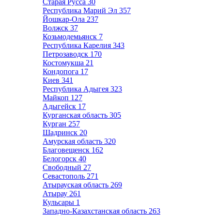
Старая Русса
30
Республика Марий Эл
357
Йошкар-Ола
237
Волжск
37
Козьмодемьянск
7
Республика Карелия
343
Петрозаводск
170
Костомукша
21
Кондопога
17
Киев
341
Республика Адыгея
323
Майкоп
127
Адыгейск
17
Курганская область
305
Курган
257
Шадринск
20
Амурская область
320
Благовещенск
162
Белогорск
40
Свободный
27
Севастополь
271
Атырауская область
269
Атырау
261
Кульсары
1
Западно-Казахстанская область
263