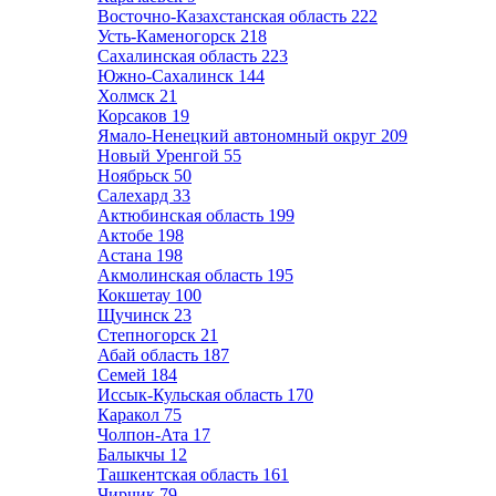
Восточно-Казахстанская область
222
Усть-Каменогорск
218
Сахалинская область
223
Южно-Сахалинск
144
Холмск
21
Корсаков
19
Ямало-Ненецкий автономный округ
209
Новый Уренгой
55
Ноябрьск
50
Салехард
33
Актюбинская область
199
Актобе
198
Астана
198
Акмолинская область
195
Кокшетау
100
Щучинск
23
Степногорск
21
Абай область
187
Семей
184
Иссык-Кульская область
170
Каракол
75
Чолпон-Ата
17
Балыкчы
12
Ташкентская область
161
Чирчик
79