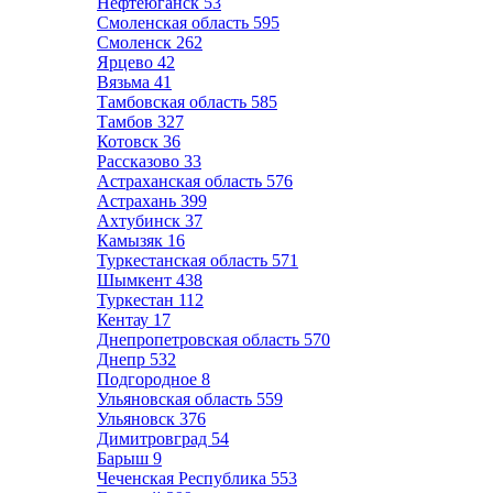
Нефтеюганск
53
Смоленская область
595
Смоленск
262
Ярцево
42
Вязьма
41
Тамбовская область
585
Тамбов
327
Котовск
36
Рассказово
33
Астраханская область
576
Астрахань
399
Ахтубинск
37
Камызяк
16
Туркестанская область
571
Шымкент
438
Туркестан
112
Кентау
17
Днепропетровская область
570
Днепр
532
Подгородное
8
Ульяновская область
559
Ульяновск
376
Димитровград
54
Барыш
9
Чеченская Республика
553