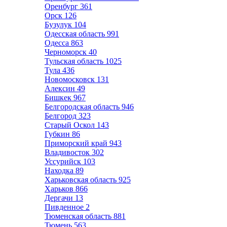
Оренбург
361
Орск
126
Бузулук
104
Одесская область
991
Одесса
863
Черноморск
40
Тульская область
1025
Тула
436
Новомосковск
131
Алексин
49
Бишкек
967
Белгородская область
946
Белгород
323
Старый Оскол
143
Губкин
86
Приморский край
943
Владивосток
302
Уссурийск
103
Находка
89
Харьковская область
925
Харьков
866
Дергачи
13
Пивденное
2
Тюменская область
881
Тюмень
563