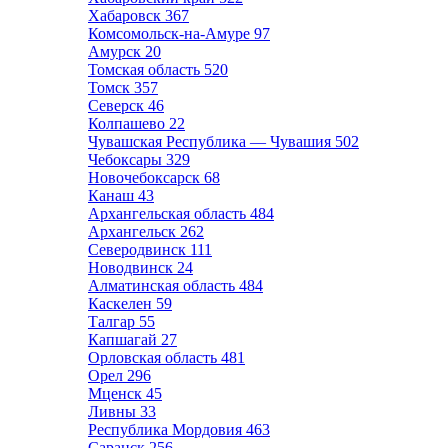
Хабаровск
367
Комсомольск-на-Амуре
97
Амурск
20
Томская область
520
Томск
357
Северск
46
Колпашево
22
Чувашская Республика — Чувашия
502
Чебоксары
329
Новочебоксарск
68
Канаш
43
Архангельская область
484
Архангельск
262
Северодвинск
111
Новодвинск
24
Алматинская область
484
Каскелен
59
Талгар
55
Капшагай
27
Орловская область
481
Орел
296
Мценск
45
Ливны
33
Республика Мордовия
463
Саранск
256