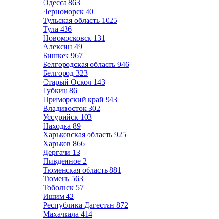
Одесса
863
Черноморск
40
Тульская область
1025
Тула
436
Новомосковск
131
Алексин
49
Бишкек
967
Белгородская область
946
Белгород
323
Старый Оскол
143
Губкин
86
Приморский край
943
Владивосток
302
Уссурийск
103
Находка
89
Харьковская область
925
Харьков
866
Дергачи
13
Пивденное
2
Тюменская область
881
Тюмень
563
Тобольск
57
Ишим
42
Республика Дагестан
872
Махачкала
414