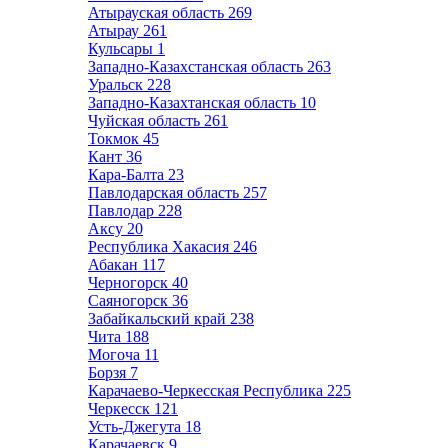
Атырауская область
269
Атырау
261
Кульсары
1
Западно-Казахстанская область
263
Уральск
228
Западно-Казахтанская область
10
Чуйская область
261
Токмок
45
Кант
36
Кара-Балта
23
Павлодарская область
257
Павлодар
228
Аксу
20
Республика Хакасия
246
Абакан
117
Черногорск
40
Саяногорск
36
Забайкальский край
238
Чита
188
Могоча
11
Борзя
7
Карачаево-Черкесская Республика
225
Черкесск
121
Усть-Джегута
18
Карачаевск
9