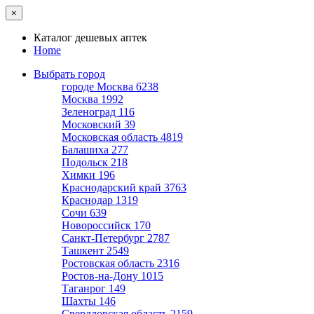
×
Каталог дешевых аптек
Home
Выбрать город
городе Москва
6238
Москва
1992
Зеленоград
116
Московский
39
Московская область
4819
Балашиха
277
Подольск
218
Химки
196
Краснодарский край
3763
Краснодар
1319
Сочи
639
Новороссийск
170
Санкт-Петербург
2787
Ташкент
2549
Ростовская область
2316
Ростов-на-Дону
1015
Таганрог
149
Шахты
146
Свердловская область
2159