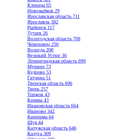
Клинцы
65
Новозыбков
29
Ярославская область
711
Ярославль
382
Рыбинск
117
Тутаев
26
Вологодская область
709
Череповец
250
Вологда
208
Великий Устюг
36
Ленинградская область
699
Мурино
73
Кудрово
53
Гатчина
51
Тверская область
696
Тверь
257
Торжок
43
Кимры
43
Ивановская область
664
Иваново
342
Кинешма
64
Шуя
44
Калужская область
646
Калуга
309