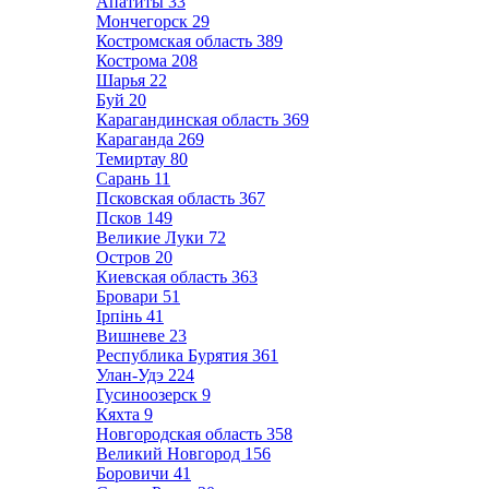
Апатиты
33
Мончегорск
29
Костромская область
389
Кострома
208
Шарья
22
Буй
20
Карагандинская область
369
Караганда
269
Темиртау
80
Сарань
11
Псковская область
367
Псков
149
Великие Луки
72
Остров
20
Киевская область
363
Бровари
51
Ірпінь
41
Вишневе
23
Республика Бурятия
361
Улан-Удэ
224
Гусиноозерск
9
Кяхта
9
Новгородская область
358
Великий Новгород
156
Боровичи
41