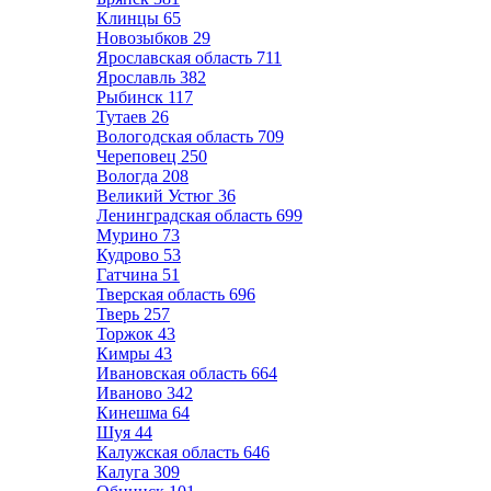
Клинцы
65
Новозыбков
29
Ярославская область
711
Ярославль
382
Рыбинск
117
Тутаев
26
Вологодская область
709
Череповец
250
Вологда
208
Великий Устюг
36
Ленинградская область
699
Мурино
73
Кудрово
53
Гатчина
51
Тверская область
696
Тверь
257
Торжок
43
Кимры
43
Ивановская область
664
Иваново
342
Кинешма
64
Шуя
44
Калужская область
646
Калуга
309