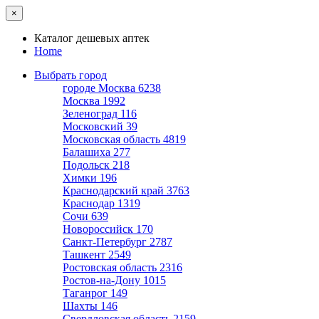
×
Каталог дешевых аптек
Home
Выбрать город
городе Москва
6238
Москва
1992
Зеленоград
116
Московский
39
Московская область
4819
Балашиха
277
Подольск
218
Химки
196
Краснодарский край
3763
Краснодар
1319
Сочи
639
Новороссийск
170
Санкт-Петербург
2787
Ташкент
2549
Ростовская область
2316
Ростов-на-Дону
1015
Таганрог
149
Шахты
146
Свердловская область
2159