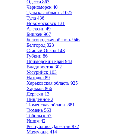
Одесса
863
Черноморск
40
Тульская область
1025
Тула
436
Новомосковск
131
Алексин
49
Бишкек
967
Белгородская область
946
Белгород
323
Старый Оскол
143
Губкин
86
Приморский край
943
Владивосток
302
Уссурийск
103
Находка
89
Харьковская область
925
Харьков
866
Дергачи
13
Пивденное
2
Тюменская область
881
Тюмень
563
Тобольск
57
Ишим
42
Республика Дагестан
872
Махачкала
414