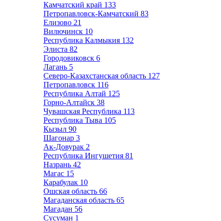
Камчатский край
133
Петропавловск-Камчатский
83
Елизово
21
Вилючинск
10
Республика Калмыкия
132
Элиста
82
Городовиковск
6
Лагань
5
Северо-Казахстанская область
127
Петропавловск
116
Республика Алтай
125
Горно-Алтайск
38
Чувашская Республика
113
Республика Тыва
105
Кызыл
90
Шагонар
3
Ак-Довурак
2
Республика Ингушетия
81
Назрань
42
Магас
15
Карабулак
10
Ошская область
66
Магаданская область
65
Магадан
56
Сусуман
1