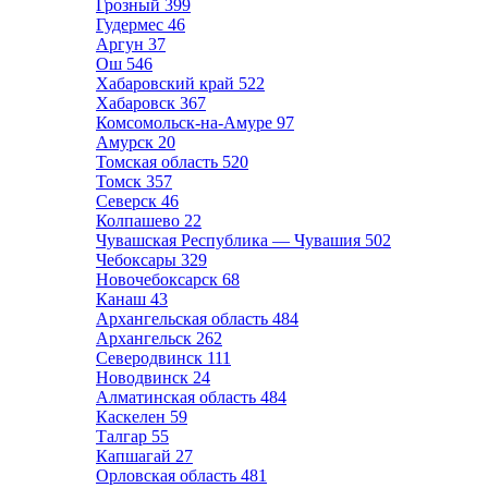
Грозный
399
Гудермес
46
Аргун
37
Ош
546
Хабаровский край
522
Хабаровск
367
Комсомольск-на-Амуре
97
Амурск
20
Томская область
520
Томск
357
Северск
46
Колпашево
22
Чувашская Республика — Чувашия
502
Чебоксары
329
Новочебоксарск
68
Канаш
43
Архангельская область
484
Архангельск
262
Северодвинск
111
Новодвинск
24
Алматинская область
484
Каскелен
59
Талгар
55
Капшагай
27
Орловская область
481