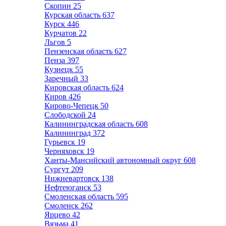
Скопин
25
Курская область
637
Курск
446
Курчатов
22
Льгов
5
Пензенская область
627
Пенза
397
Кузнецк
55
Заречный
33
Кировская область
624
Киров
426
Кирово-Чепецк
50
Слободской
24
Калининградская область
608
Калининград
372
Гурьевск
19
Черняховск
19
Ханты-Мансийский автономный округ
608
Сургут
209
Нижневартовск
138
Нефтеюганск
53
Смоленская область
595
Смоленск
262
Ярцево
42
Вязьма
41