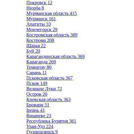
Покровск
12
Нюрба
8
Мурманская область
415
Мурманск
161
Апатиты
33
Мончегорск
29
Костромская область
389
Кострома
208
Шарья
22
Буй
20
Карагандинская область
369
Караганда
269
Темиртау
80
Сарань
11
Псковская область
367
Псков
149
Великие Луки
72
Остров
20
Киевская область
363
Бровари
51
Ірпінь
41
Вишневе
23
Республика Бурятия
361
Улан-Удэ
224
Гусиноозерск
9