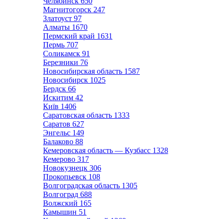
Челябинск
650
Магнитогорск
247
Златоуст
97
Алматы
1670
Пермский край
1631
Пермь
707
Соликамск
91
Березники
76
Новосибирская область
1587
Новосибирск
1025
Бердск
66
Искитим
42
Київ
1406
Саратовская область
1333
Саратов
627
Энгельс
149
Балаково
88
Кемеровская область — Кузбасс
1328
Кемерово
317
Новокузнецк
306
Прокопьевск
108
Волгоградская область
1305
Волгоград
688
Волжский
165
Камышин
51