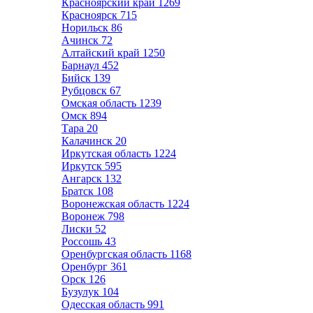
Красноярский край
1269
Красноярск
715
Норильск
86
Ачинск
72
Алтайский край
1250
Барнаул
452
Бийск
139
Рубцовск
67
Омская область
1239
Омск
894
Тара
20
Калачинск
20
Иркутская область
1224
Иркутск
595
Ангарск
132
Братск
108
Воронежская область
1224
Воронеж
798
Лиски
52
Россошь
43
Оренбургская область
1168
Оренбург
361
Орск
126
Бузулук
104
Одесская область
991