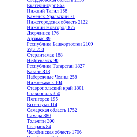
Екатеринбург
863
Нижний Тагил
158
Каменск-Уральский
71
Нижегородская область
2122
Нижний Новгород
875
Дзержинск
176
Арзамас
89
Республика Башкортостан
2109
Уфа
750
Стерлитамак
188
Нефтекамск
90
Республика Татарстан
1827
Казань
818
Набережные Челны
258
Нижнекамск
104
Ставропольский край
1801
Ставрополь
350
Пятигорск
195
Ессентуки
114
Самарская область
1752
Самара
880
Тольятти
390
Сызрань
84
Челябинская область
1706