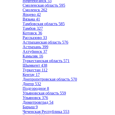
Нефтеюганск
53
Смоленская область
595
Смоленск
262
Ярцево
42
Вязьма
41
Тамбовская область
585
Тамбов
327
Котовск
36
Рассказово
33
Астраханская область
576
Астрахань
399
Ахтубинск
37
Камызяк
16
Туркестанская область
571
Шымкент
438
Туркестан
112
Кентау
17
Днепропетровская область
570
Днепр
532
Подгородное
8
Ульяновская область
559
Ульяновск
376
Димитровград
54
Барыш
9
Чеченская Республика
553