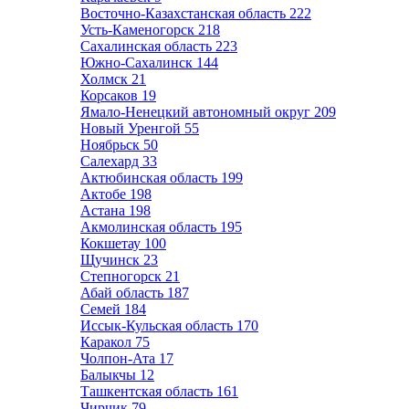
Восточно-Казахстанская область
222
Усть-Каменогорск
218
Сахалинская область
223
Южно-Сахалинск
144
Холмск
21
Корсаков
19
Ямало-Ненецкий автономный округ
209
Новый Уренгой
55
Ноябрьск
50
Салехард
33
Актюбинская область
199
Актобе
198
Астана
198
Акмолинская область
195
Кокшетау
100
Щучинск
23
Степногорск
21
Абай область
187
Семей
184
Иссык-Кульская область
170
Каракол
75
Чолпон-Ата
17
Балыкчы
12
Ташкентская область
161
Чирчик
79