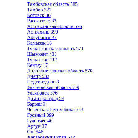
Тамбовская область
585
Тамбов
327
Котовск
36
Рассказово
33
Астраханская область
576
Астрахань
399
Ахтубинск
37
Камызяк
16
Туркестанская область
571
Шымкент
438
Туркестан
112
Кентау
17
Днепропетровская область
570
Днепр
532
Подгородное
8
Ульяновская область
559
Ульяновск
376
Димитровград
54
Барыш
9
Чеченская Республика
553
Грозный
399
Гудермес
46
Аргун
37
Ош
546
Хабаровский край
522