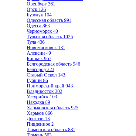
Оренбург
361
Орск
126
Бузулук
104
Одесская область
991
Одесса
863
Черноморск
40
Тульская область
1025
Тула
436
Новомосковск
131
Алексин
49
Бишкек
967
Белгородская область
946
Белгород
323
Старый Оскол
143
Губкин
86
Приморский край
943
Владивосток
302
Уссурийск
103
Находка
89
Харьковская область
925
Харьков
866
Дергачи
13
Пивденное
2
Тюменская область
881
Тюмень
563