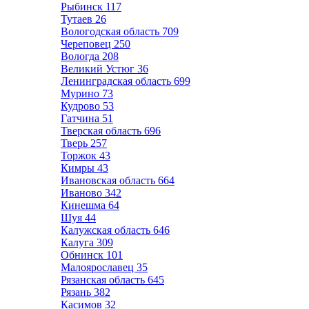
Рыбинск
117
Тутаев
26
Вологодская область
709
Череповец
250
Вологда
208
Великий Устюг
36
Ленинградская область
699
Мурино
73
Кудрово
53
Гатчина
51
Тверская область
696
Тверь
257
Торжок
43
Кимры
43
Ивановская область
664
Иваново
342
Кинешма
64
Шуя
44
Калужская область
646
Калуга
309
Обнинск
101
Малоярославец
35
Рязанская область
645
Рязань
382
Касимов
32