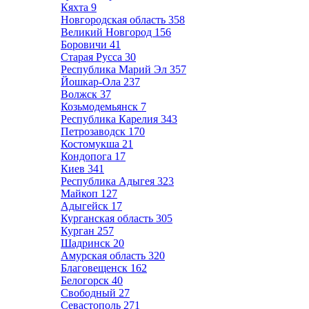
Кяхта
9
Новгородская область
358
Великий Новгород
156
Боровичи
41
Старая Русса
30
Республика Марий Эл
357
Йошкар-Ола
237
Волжск
37
Козьмодемьянск
7
Республика Карелия
343
Петрозаводск
170
Костомукша
21
Кондопога
17
Киев
341
Республика Адыгея
323
Майкоп
127
Адыгейск
17
Курганская область
305
Курган
257
Шадринск
20
Амурская область
320
Благовещенск
162
Белогорск
40
Свободный
27
Севастополь
271