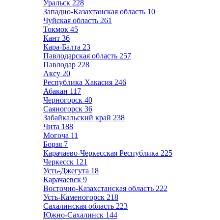
Уральск
228
Западно-Казахтанская область
10
Чуйская область
261
Токмок
45
Кант
36
Кара-Балта
23
Павлодарская область
257
Павлодар
228
Аксу
20
Республика Хакасия
246
Абакан
117
Черногорск
40
Саяногорск
36
Забайкальский край
238
Чита
188
Могоча
11
Борзя
7
Карачаево-Черкесская Республика
225
Черкесск
121
Усть-Джегута
18
Карачаевск
9
Восточно-Казахстанская область
222
Усть-Каменогорск
218
Сахалинская область
223
Южно-Сахалинск
144