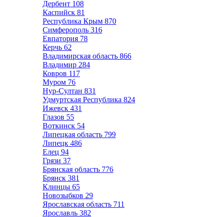
Дербент
108
Каспийск
81
Республика Крым
870
Симферополь
316
Евпатория
78
Керчь
62
Владимирская область
866
Владимир
284
Ковров
117
Муром
76
Нур-Султан
831
Удмуртская Республика
824
Ижевск
431
Глазов
55
Воткинск
54
Липецкая область
799
Липецк
486
Елец
94
Грязи
37
Брянская область
776
Брянск
381
Клинцы
65
Новозыбков
29
Ярославская область
711
Ярославль
382