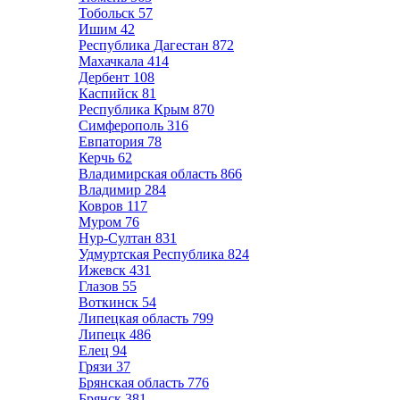
Тобольск
57
Ишим
42
Республика Дагестан
872
Махачкала
414
Дербент
108
Каспийск
81
Республика Крым
870
Симферополь
316
Евпатория
78
Керчь
62
Владимирская область
866
Владимир
284
Ковров
117
Муром
76
Нур-Султан
831
Удмуртская Республика
824
Ижевск
431
Глазов
55
Воткинск
54
Липецкая область
799
Липецк
486
Елец
94
Грязи
37
Брянская область
776
Брянск
381