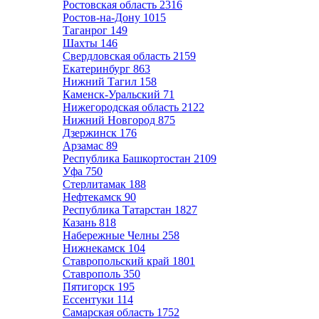
Ростовская область
2316
Ростов-на-Дону
1015
Таганрог
149
Шахты
146
Свердловская область
2159
Екатеринбург
863
Нижний Тагил
158
Каменск-Уральский
71
Нижегородская область
2122
Нижний Новгород
875
Дзержинск
176
Арзамас
89
Республика Башкортостан
2109
Уфа
750
Стерлитамак
188
Нефтекамск
90
Республика Татарстан
1827
Казань
818
Набережные Челны
258
Нижнекамск
104
Ставропольский край
1801
Ставрополь
350
Пятигорск
195
Ессентуки
114
Самарская область
1752