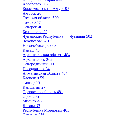
Хабаровск
367
Комсомольск-на-Амуре
97
Амурск
20
Томская область
520
Томск
357
Северск
46
Колпашево
22
Чувашская Республика — Чувашия
502
Чебоксары
329
Новочебоксарск
68
Канаш
43
Архангельская область
484
Архангельск
262
Северодвинск
111
Новодвинск
24
Алматинская область
484
Каскелен
59
Талгар
55
Капшагай
27
Орловская область
481
Орел
296
Мценск
45
Ливны
33
Республика Мордовия
463
Саранск
256