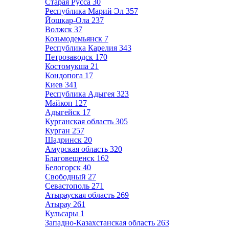
Старая Русса
30
Республика Марий Эл
357
Йошкар-Ола
237
Волжск
37
Козьмодемьянск
7
Республика Карелия
343
Петрозаводск
170
Костомукша
21
Кондопога
17
Киев
341
Республика Адыгея
323
Майкоп
127
Адыгейск
17
Курганская область
305
Курган
257
Шадринск
20
Амурская область
320
Благовещенск
162
Белогорск
40
Свободный
27
Севастополь
271
Атырауская область
269
Атырау
261
Кульсары
1
Западно-Казахстанская область
263