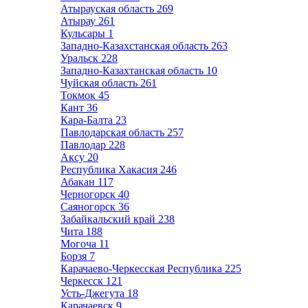
Атырауская область
269
Атырау
261
Кульсары
1
Западно-Казахстанская область
263
Уральск
228
Западно-Казахтанская область
10
Чуйская область
261
Токмок
45
Кант
36
Кара-Балта
23
Павлодарская область
257
Павлодар
228
Аксу
20
Республика Хакасия
246
Абакан
117
Черногорск
40
Саяногорск
36
Забайкальский край
238
Чита
188
Могоча
11
Борзя
7
Карачаево-Черкесская Республика
225
Черкесск
121
Усть-Джегута
18
Карачаевск
9