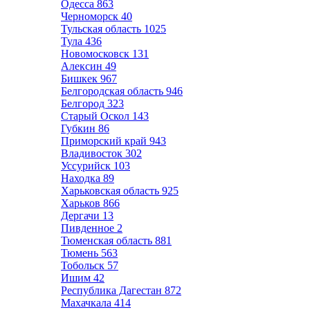
Одесса
863
Черноморск
40
Тульская область
1025
Тула
436
Новомосковск
131
Алексин
49
Бишкек
967
Белгородская область
946
Белгород
323
Старый Оскол
143
Губкин
86
Приморский край
943
Владивосток
302
Уссурийск
103
Находка
89
Харьковская область
925
Харьков
866
Дергачи
13
Пивденное
2
Тюменская область
881
Тюмень
563
Тобольск
57
Ишим
42
Республика Дагестан
872
Махачкала
414