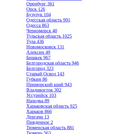
Оренбург
361
Орск
126
Бузулук
104
Одесская область
991
Одесса
863
Черноморск
40
Тульская область
1025
Тула
436
Новомосковск
131
Алексин
49
Бишкек
967
Белгородская область
946
Белгород
323
Старый Оскол
143
Губкин
86
Приморский край
943
Владивосток
302
Уссурийск
103
Находка
89
Харьковская область
925
Харьков
866
Дергачи
13
Пивденное
2
Тюменская область
881
Тюмень
563