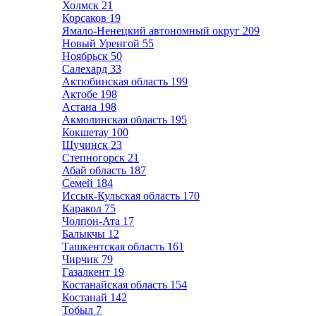
Холмск
21
Корсаков
19
Ямало-Ненецкий автономный округ
209
Новый Уренгой
55
Ноябрьск
50
Салехард
33
Актюбинская область
199
Актобе
198
Астана
198
Акмолинская область
195
Кокшетау
100
Щучинск
23
Степногорск
21
Абай область
187
Семей
184
Иссык-Кульская область
170
Каракол
75
Чолпон-Ата
17
Балыкчы
12
Ташкентская область
161
Чирчик
79
Газалкент
19
Костанайская область
154
Костанай
142
Тобыл
7