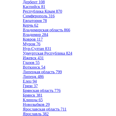
Дербент
108
Каспийск
81
Республика Крым
870
Симферополь
316
Евпатория
78
Керчь
62
Владимирская область
866
Владимир
284
Ковров
117
Муром
76
Нур-Султан
831
Удмуртская Республика
824
Ижевск
431
Глазов
55
Воткинск
54
Липецкая область
799
Липецк
486
Елец
94
Грязи
37
Брянская область
776
Брянск
381
Клинцы
65
Новозыбков
29
Ярославская область
711
Ярославль
382