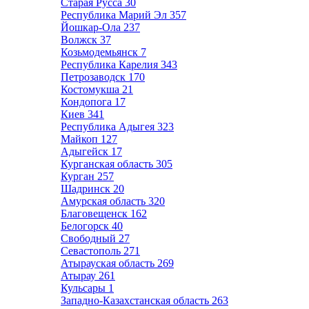
Старая Русса
30
Республика Марий Эл
357
Йошкар-Ола
237
Волжск
37
Козьмодемьянск
7
Республика Карелия
343
Петрозаводск
170
Костомукша
21
Кондопога
17
Киев
341
Республика Адыгея
323
Майкоп
127
Адыгейск
17
Курганская область
305
Курган
257
Шадринск
20
Амурская область
320
Благовещенск
162
Белогорск
40
Свободный
27
Севастополь
271
Атырауская область
269
Атырау
261
Кульсары
1
Западно-Казахстанская область
263