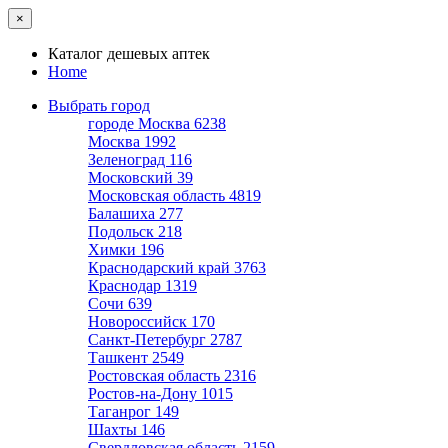
×
Каталог дешевых аптек
Home
Выбрать город
городе Москва
6238
Москва
1992
Зеленоград
116
Московский
39
Московская область
4819
Балашиха
277
Подольск
218
Химки
196
Краснодарский край
3763
Краснодар
1319
Сочи
639
Новороссийск
170
Санкт-Петербург
2787
Ташкент
2549
Ростовская область
2316
Ростов-на-Дону
1015
Таганрог
149
Шахты
146
Свердловская область
2159