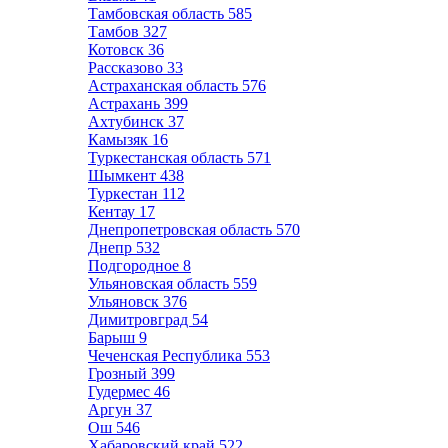
Тамбовская область
585
Тамбов
327
Котовск
36
Рассказово
33
Астраханская область
576
Астрахань
399
Ахтубинск
37
Камызяк
16
Туркестанская область
571
Шымкент
438
Туркестан
112
Кентау
17
Днепропетровская область
570
Днепр
532
Подгородное
8
Ульяновская область
559
Ульяновск
376
Димитровград
54
Барыш
9
Чеченская Республика
553
Грозный
399
Гудермес
46
Аргун
37
Ош
546
Хабаровский край
522