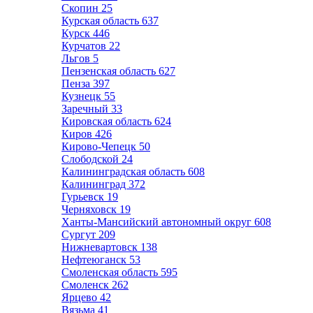
Скопин
25
Курская область
637
Курск
446
Курчатов
22
Льгов
5
Пензенская область
627
Пенза
397
Кузнецк
55
Заречный
33
Кировская область
624
Киров
426
Кирово-Чепецк
50
Слободской
24
Калининградская область
608
Калининград
372
Гурьевск
19
Черняховск
19
Ханты-Мансийский автономный округ
608
Сургут
209
Нижневартовск
138
Нефтеюганск
53
Смоленская область
595
Смоленск
262
Ярцево
42
Вязьма
41