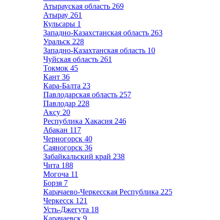
Атырауская область
269
Атырау
261
Кульсары
1
Западно-Казахстанская область
263
Уральск
228
Западно-Казахтанская область
10
Чуйская область
261
Токмок
45
Кант
36
Кара-Балта
23
Павлодарская область
257
Павлодар
228
Аксу
20
Республика Хакасия
246
Абакан
117
Черногорск
40
Саяногорск
36
Забайкальский край
238
Чита
188
Могоча
11
Борзя
7
Карачаево-Черкесская Республика
225
Черкесск
121
Усть-Джегута
18
Карачаевск
9