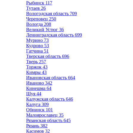
Рыбинск
117
Тутаев
26
Вологодская область
709
Череповец
250
Вологда
208
Великий Устюг
36
Ленинградская область
699
Мурино
73
Кудрово
53
Гатчина
51
Тверская область
696
Тверь
257
Торжок
43
Кимры
43
Ивановская область
664
Иваново
342
Кинешма
64
Шуя
44
Калужская область
646
Калуга
309
Обнинск
101
Малоярославец
35
Рязанская область
645
Рязань
382
Касимов
32