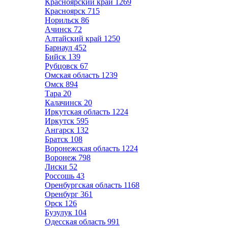
Красноярский край
1269
Красноярск
715
Норильск
86
Ачинск
72
Алтайский край
1250
Барнаул
452
Бийск
139
Рубцовск
67
Омская область
1239
Омск
894
Тара
20
Калачинск
20
Иркутская область
1224
Иркутск
595
Ангарск
132
Братск
108
Воронежская область
1224
Воронеж
798
Лиски
52
Россошь
43
Оренбургская область
1168
Оренбург
361
Орск
126
Бузулук
104
Одесская область
991