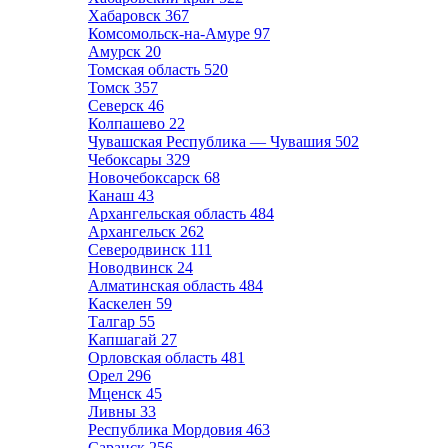
Хабаровск
367
Комсомольск-на-Амуре
97
Амурск
20
Томская область
520
Томск
357
Северск
46
Колпашево
22
Чувашская Республика — Чувашия
502
Чебоксары
329
Новочебоксарск
68
Канаш
43
Архангельская область
484
Архангельск
262
Северодвинск
111
Новодвинск
24
Алматинская область
484
Каскелен
59
Талгар
55
Капшагай
27
Орловская область
481
Орел
296
Мценск
45
Ливны
33
Республика Мордовия
463
Саранск
256