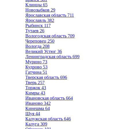
Клинцы
65
Новозыбков
29
Ярославская область
711
Ярославль
382
Рыбинск
117
Тутаев
26
Вологодская область
709
Череповец
250
Вологда
208
Великий Устюг
36
Ленинградская область
699
Мурино
73
Кудрово
53
Гатчина
51
Тверская область
696
Тверь
257
Торжок
43
Кимры
43
Ивановская область
664
Иваново
342
Кинешма
64
Шуя
44
Калужская область
646
Калуга
309