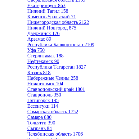
Екатеринбург
863
Нижний Тагил
158
Каменск-Уральский
71
Нижегородская область
2122
Нижний Новгород
875
Дзержинск
176
Арзамас
89
Республика Башкортостан
2109
Уфа
750
Стерлитамак
188
Нефтекамск
90
Республика Татарстан
1827
Казань
818
Набережные Челны
258
Нижнекамск
104
Ставропольский край
1801
Ставрополь
350
Пятигорск
195
Ессентуки
114
Самарская область
1752
Самара
880
Тольятти
390
Сызрань
84
Челябинская область
1706