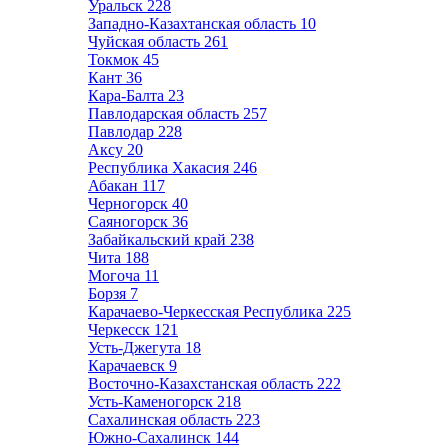
Уральск
228
Западно-Казахтанская область
10
Чуйская область
261
Токмок
45
Кант
36
Кара-Балта
23
Павлодарская область
257
Павлодар
228
Аксу
20
Республика Хакасия
246
Абакан
117
Черногорск
40
Саяногорск
36
Забайкальский край
238
Чита
188
Могоча
11
Борзя
7
Карачаево-Черкесская Республика
225
Черкесск
121
Усть-Джегута
18
Карачаевск
9
Восточно-Казахстанская область
222
Усть-Каменогорск
218
Сахалинская область
223
Южно-Сахалинск
144