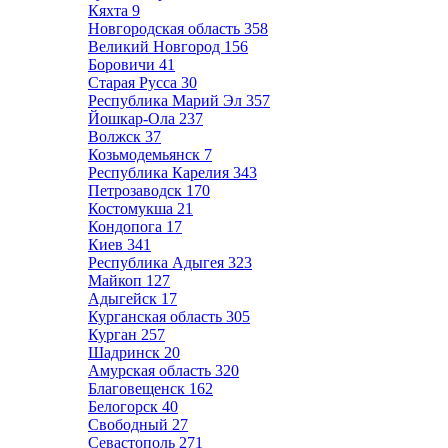
Кяхта
9
Новгородская область
358
Великий Новгород
156
Боровичи
41
Старая Русса
30
Республика Марий Эл
357
Йошкар-Ола
237
Волжск
37
Козьмодемьянск
7
Республика Карелия
343
Петрозаводск
170
Костомукша
21
Кондопога
17
Киев
341
Республика Адыгея
323
Майкоп
127
Адыгейск
17
Курганская область
305
Курган
257
Шадринск
20
Амурская область
320
Благовещенск
162
Белогорск
40
Свободный
27
Севастополь
271