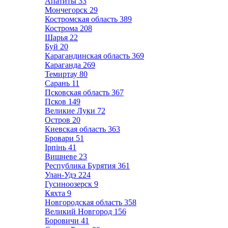
Апатиты
33
Мончегорск
29
Костромская область
389
Кострома
208
Шарья
22
Буй
20
Карагандинская область
369
Караганда
269
Темиртау
80
Сарань
11
Псковская область
367
Псков
149
Великие Луки
72
Остров
20
Киевская область
363
Бровари
51
Ірпінь
41
Вишневе
23
Республика Бурятия
361
Улан-Удэ
224
Гусиноозерск
9
Кяхта
9
Новгородская область
358
Великий Новгород
156
Боровичи
41