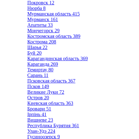
Покровск
12
Нюрба
8
Мурманская область
415
Мурманск
161
Апатиты
33
Мончегорск
29
Костромская область
389
Кострома
208
Шарья
22
Буй
20
Карагандинская область
369
Караганда
269
Темиртау
80
Сарань
11
Псковская область
367
Псков
149
Великие Луки
72
Остров
20
Киевская область
363
Бровари
51
Ірпінь
41
Вишневе
23
Республика Бурятия
361
Улан-Удэ
224
Гусиноозерск
9