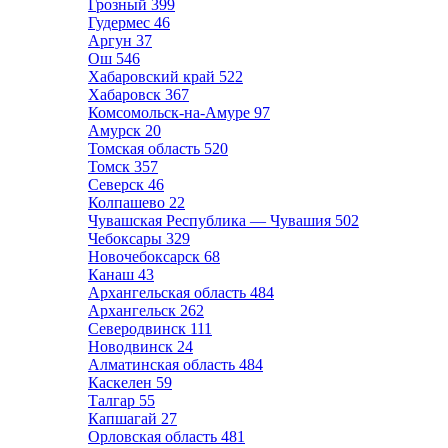
Грозный
399
Гудермес
46
Аргун
37
Ош
546
Хабаровский край
522
Хабаровск
367
Комсомольск-на-Амуре
97
Амурск
20
Томская область
520
Томск
357
Северск
46
Колпашево
22
Чувашская Республика — Чувашия
502
Чебоксары
329
Новочебоксарск
68
Канаш
43
Архангельская область
484
Архангельск
262
Северодвинск
111
Новодвинск
24
Алматинская область
484
Каскелен
59
Талгар
55
Капшагай
27
Орловская область
481