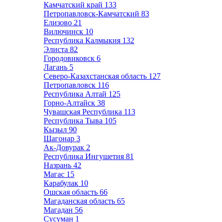
Камчатский край
133
Петропавловск-Камчатский
83
Елизово
21
Вилючинск
10
Республика Калмыкия
132
Элиста
82
Городовиковск
6
Лагань
5
Северо-Казахстанская область
127
Петропавловск
116
Республика Алтай
125
Горно-Алтайск
38
Чувашская Республика
113
Республика Тыва
105
Кызыл
90
Шагонар
3
Ак-Довурак
2
Республика Ингушетия
81
Назрань
42
Магас
15
Карабулак
10
Ошская область
66
Магаданская область
65
Магадан
56
Сусуман
1