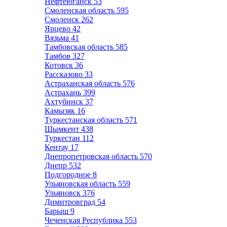
Нефтеюганск
53
Смоленская область
595
Смоленск
262
Ярцево
42
Вязьма
41
Тамбовская область
585
Тамбов
327
Котовск
36
Рассказово
33
Астраханская область
576
Астрахань
399
Ахтубинск
37
Камызяк
16
Туркестанская область
571
Шымкент
438
Туркестан
112
Кентау
17
Днепропетровская область
570
Днепр
532
Подгородное
8
Ульяновская область
559
Ульяновск
376
Димитровград
54
Барыш
9
Чеченская Республика
553