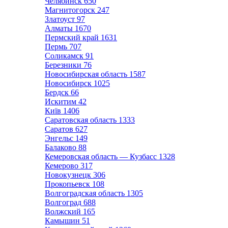
Челябинск
650
Магнитогорск
247
Златоуст
97
Алматы
1670
Пермский край
1631
Пермь
707
Соликамск
91
Березники
76
Новосибирская область
1587
Новосибирск
1025
Бердск
66
Искитим
42
Київ
1406
Саратовская область
1333
Саратов
627
Энгельс
149
Балаково
88
Кемеровская область — Кузбасс
1328
Кемерово
317
Новокузнецк
306
Прокопьевск
108
Волгоградская область
1305
Волгоград
688
Волжский
165
Камышин
51