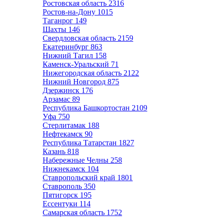
Ростовская область
2316
Ростов-на-Дону
1015
Таганрог
149
Шахты
146
Свердловская область
2159
Екатеринбург
863
Нижний Тагил
158
Каменск-Уральский
71
Нижегородская область
2122
Нижний Новгород
875
Дзержинск
176
Арзамас
89
Республика Башкортостан
2109
Уфа
750
Стерлитамак
188
Нефтекамск
90
Республика Татарстан
1827
Казань
818
Набережные Челны
258
Нижнекамск
104
Ставропольский край
1801
Ставрополь
350
Пятигорск
195
Ессентуки
114
Самарская область
1752