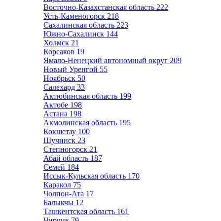
Восточно-Казахстанская область
222
Усть-Каменогорск
218
Сахалинская область
223
Южно-Сахалинск
144
Холмск
21
Корсаков
19
Ямало-Ненецкий автономный округ
209
Новый Уренгой
55
Ноябрьск
50
Салехард
33
Актюбинская область
199
Актобе
198
Астана
198
Акмолинская область
195
Кокшетау
100
Щучинск
23
Степногорск
21
Абай область
187
Семей
184
Иссык-Кульская область
170
Каракол
75
Чолпон-Ата
17
Балыкчы
12
Ташкентская область
161
Чирчик
79