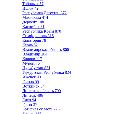
Тобольск
57
Ишим
42
Республика Дагестан
872
Махачкала
414
Дербент
108
Каспийск
81
Республика Крым
870
Симферополь
316
Евпатория
78
Керчь
62
Владимирская область
866
Владимир
284
Ковров
117
Муром
76
Нур-Султан
831
Удмуртская Республика
824
Ижевск
431
Глазов
55
Воткинск
54
Липецкая область
799
Липецк
486
Елец
94
Грязи
37
Брянская область
776
Брянск
381