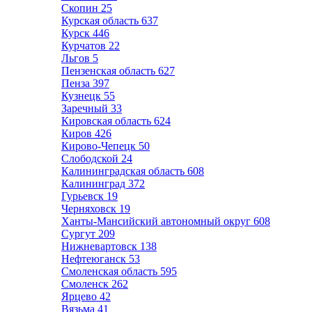
Скопин
25
Курская область
637
Курск
446
Курчатов
22
Льгов
5
Пензенская область
627
Пенза
397
Кузнецк
55
Заречный
33
Кировская область
624
Киров
426
Кирово-Чепецк
50
Слободской
24
Калининградская область
608
Калининград
372
Гурьевск
19
Черняховск
19
Ханты-Мансийский автономный округ
608
Сургут
209
Нижневартовск
138
Нефтеюганск
53
Смоленская область
595
Смоленск
262
Ярцево
42
Вязьма
41