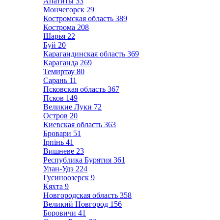
Апатиты
33
Мончегорск
29
Костромская область
389
Кострома
208
Шарья
22
Буй
20
Карагандинская область
369
Караганда
269
Темиртау
80
Сарань
11
Псковская область
367
Псков
149
Великие Луки
72
Остров
20
Киевская область
363
Бровари
51
Ірпінь
41
Вишневе
23
Республика Бурятия
361
Улан-Удэ
224
Гусиноозерск
9
Кяхта
9
Новгородская область
358
Великий Новгород
156
Боровичи
41