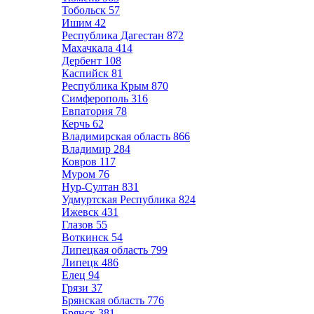
Тобольск
57
Ишим
42
Республика Дагестан
872
Махачкала
414
Дербент
108
Каспийск
81
Республика Крым
870
Симферополь
316
Евпатория
78
Керчь
62
Владимирская область
866
Владимир
284
Ковров
117
Муром
76
Нур-Султан
831
Удмуртская Республика
824
Ижевск
431
Глазов
55
Воткинск
54
Липецкая область
799
Липецк
486
Елец
94
Грязи
37
Брянская область
776
Брянск
381