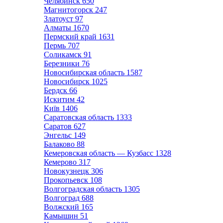
Челябинск
650
Магнитогорск
247
Златоуст
97
Алматы
1670
Пермский край
1631
Пермь
707
Соликамск
91
Березники
76
Новосибирская область
1587
Новосибирск
1025
Бердск
66
Искитим
42
Київ
1406
Саратовская область
1333
Саратов
627
Энгельс
149
Балаково
88
Кемеровская область — Кузбасс
1328
Кемерово
317
Новокузнецк
306
Прокопьевск
108
Волгоградская область
1305
Волгоград
688
Волжский
165
Камышин
51