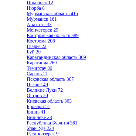
Покровск
12
Нюрба
8
Мурманская область
415
Мурманск
161
Апатиты
33
Мончегорск
29
Костромская область
389
Кострома
208
Шарья
22
Буй
20
Карагандинская область
369
Караганда
269
Темиртау
80
Сарань
11
Псковская область
367
Псков
149
Великие Луки
72
Остров
20
Киевская область
363
Бровари
51
Ірпінь
41
Вишневе
23
Республика Бурятия
361
Улан-Удэ
224
Гусиноозерск
9