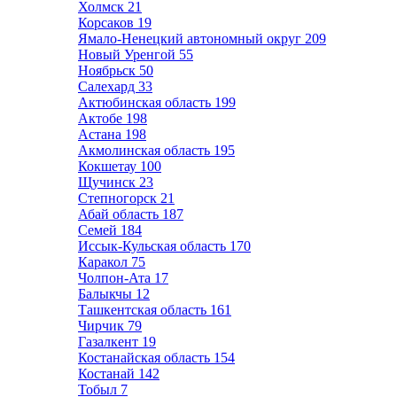
Холмск
21
Корсаков
19
Ямало-Ненецкий автономный округ
209
Новый Уренгой
55
Ноябрьск
50
Салехард
33
Актюбинская область
199
Актобе
198
Астана
198
Акмолинская область
195
Кокшетау
100
Щучинск
23
Степногорск
21
Абай область
187
Семей
184
Иссык-Кульская область
170
Каракол
75
Чолпон-Ата
17
Балыкчы
12
Ташкентская область
161
Чирчик
79
Газалкент
19
Костанайская область
154
Костанай
142
Тобыл
7