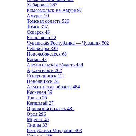
Хабаровск
367
Комсомольск-на-Амуре
97
Амурск
20
Томская область
520
Томск
357
Северск
46
Колпашево
22
Чувашская Республика — Чувашия
502
Чебоксары
329
Новочебоксарск
68
Канаш
43
Архангельская область
484
Архангельск
262
Северодвинск
111
Новодвинск
24
Алматинская область
484
Каскелен
59
Талгар
55
Капшагай
27
Орловская область
481
Орел
296
Мценск
45
Ливны
33
Республика Мордовия
463
Саранск
256