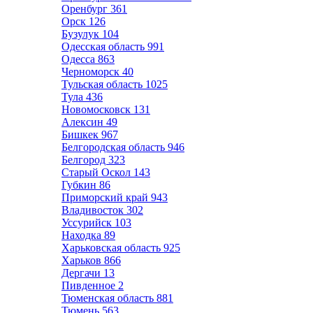
Оренбург
361
Орск
126
Бузулук
104
Одесская область
991
Одесса
863
Черноморск
40
Тульская область
1025
Тула
436
Новомосковск
131
Алексин
49
Бишкек
967
Белгородская область
946
Белгород
323
Старый Оскол
143
Губкин
86
Приморский край
943
Владивосток
302
Уссурийск
103
Находка
89
Харьковская область
925
Харьков
866
Дергачи
13
Пивденное
2
Тюменская область
881
Тюмень
563