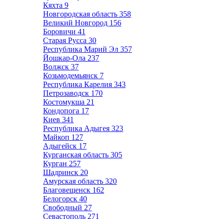
Кяхта
9
Новгородская область
358
Великий Новгород
156
Боровичи
41
Старая Русса
30
Республика Марий Эл
357
Йошкар-Ола
237
Волжск
37
Козьмодемьянск
7
Республика Карелия
343
Петрозаводск
170
Костомукша
21
Кондопога
17
Киев
341
Республика Адыгея
323
Майкоп
127
Адыгейск
17
Курганская область
305
Курган
257
Шадринск
20
Амурская область
320
Благовещенск
162
Белогорск
40
Свободный
27
Севастополь
271