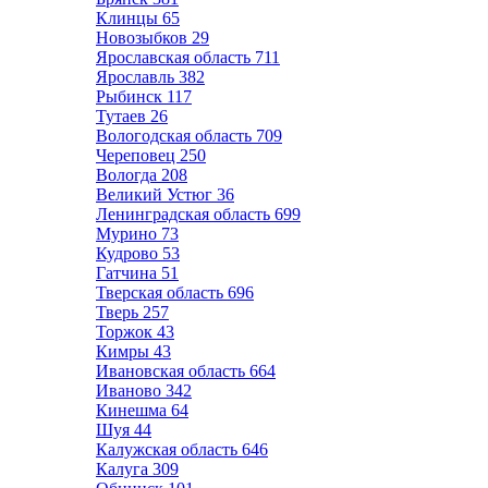
Клинцы
65
Новозыбков
29
Ярославская область
711
Ярославль
382
Рыбинск
117
Тутаев
26
Вологодская область
709
Череповец
250
Вологда
208
Великий Устюг
36
Ленинградская область
699
Мурино
73
Кудрово
53
Гатчина
51
Тверская область
696
Тверь
257
Торжок
43
Кимры
43
Ивановская область
664
Иваново
342
Кинешма
64
Шуя
44
Калужская область
646
Калуга
309