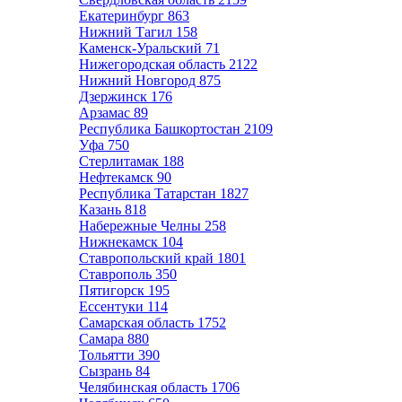
Екатеринбург
863
Нижний Тагил
158
Каменск-Уральский
71
Нижегородская область
2122
Нижний Новгород
875
Дзержинск
176
Арзамас
89
Республика Башкортостан
2109
Уфа
750
Стерлитамак
188
Нефтекамск
90
Республика Татарстан
1827
Казань
818
Набережные Челны
258
Нижнекамск
104
Ставропольский край
1801
Ставрополь
350
Пятигорск
195
Ессентуки
114
Самарская область
1752
Самара
880
Тольятти
390
Сызрань
84
Челябинская область
1706