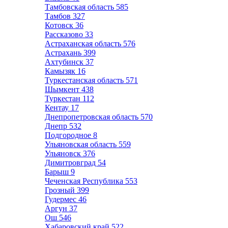
Тамбовская область
585
Тамбов
327
Котовск
36
Рассказово
33
Астраханская область
576
Астрахань
399
Ахтубинск
37
Камызяк
16
Туркестанская область
571
Шымкент
438
Туркестан
112
Кентау
17
Днепропетровская область
570
Днепр
532
Подгородное
8
Ульяновская область
559
Ульяновск
376
Димитровград
54
Барыш
9
Чеченская Республика
553
Грозный
399
Гудермес
46
Аргун
37
Ош
546
Хабаровский край
522