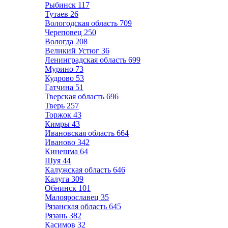
Рыбинск
117
Тутаев
26
Вологодская область
709
Череповец
250
Вологда
208
Великий Устюг
36
Ленинградская область
699
Мурино
73
Кудрово
53
Гатчина
51
Тверская область
696
Тверь
257
Торжок
43
Кимры
43
Ивановская область
664
Иваново
342
Кинешма
64
Шуя
44
Калужская область
646
Калуга
309
Обнинск
101
Малоярославец
35
Рязанская область
645
Рязань
382
Касимов
32