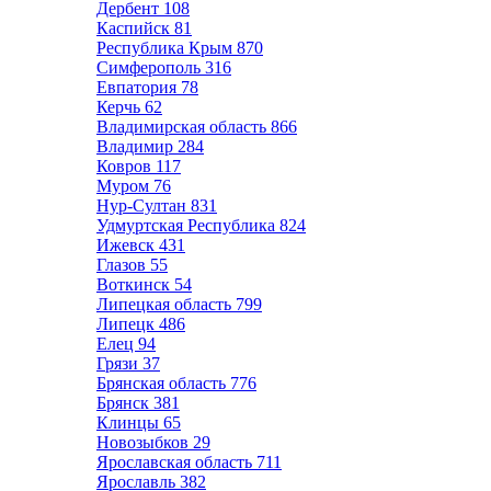
Дербент
108
Каспийск
81
Республика Крым
870
Симферополь
316
Евпатория
78
Керчь
62
Владимирская область
866
Владимир
284
Ковров
117
Муром
76
Нур-Султан
831
Удмуртская Республика
824
Ижевск
431
Глазов
55
Воткинск
54
Липецкая область
799
Липецк
486
Елец
94
Грязи
37
Брянская область
776
Брянск
381
Клинцы
65
Новозыбков
29
Ярославская область
711
Ярославль
382