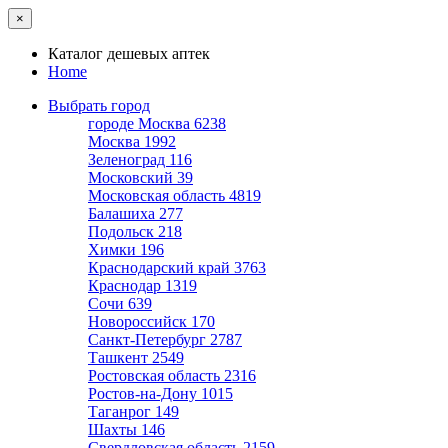
×
Каталог дешевых аптек
Home
Выбрать город
городе Москва
6238
Москва
1992
Зеленоград
116
Московский
39
Московская область
4819
Балашиха
277
Подольск
218
Химки
196
Краснодарский край
3763
Краснодар
1319
Сочи
639
Новороссийск
170
Санкт-Петербург
2787
Ташкент
2549
Ростовская область
2316
Ростов-на-Дону
1015
Таганрог
149
Шахты
146
Свердловская область
2159