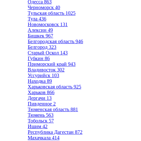
Одесса
863
Черноморск
40
Тульская область
1025
Тула
436
Новомосковск
131
Алексин
49
Бишкек
967
Белгородская область
946
Белгород
323
Старый Оскол
143
Губкин
86
Приморский край
943
Владивосток
302
Уссурийск
103
Находка
89
Харьковская область
925
Харьков
866
Дергачи
13
Пивденное
2
Тюменская область
881
Тюмень
563
Тобольск
57
Ишим
42
Республика Дагестан
872
Махачкала
414