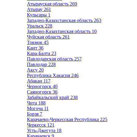
Атырауская область
269
Атырау
261
Кульсары
1
Западно-Казахстанская область
263
Уральск
228
Западно-Казахтанская область
10
Чуйская область
261
Токмок
45
Кант
36
Кара-Балта
23
Павлодарская область
257
Павлодар
228
Аксу
20
Республика Хакасия
246
Абакан
117
Черногорск
40
Саяногорск
36
Забайкальский край
238
Чита
188
Могоча
11
Борзя
7
Карачаево-Черкесская Республика
225
Черкесск
121
Усть-Джегута
18
Карачаевск
9