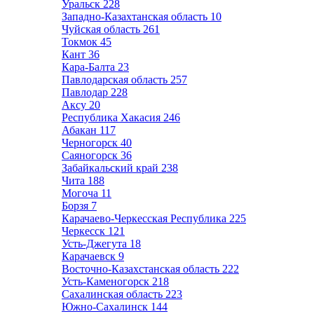
Уральск
228
Западно-Казахтанская область
10
Чуйская область
261
Токмок
45
Кант
36
Кара-Балта
23
Павлодарская область
257
Павлодар
228
Аксу
20
Республика Хакасия
246
Абакан
117
Черногорск
40
Саяногорск
36
Забайкальский край
238
Чита
188
Могоча
11
Борзя
7
Карачаево-Черкесская Республика
225
Черкесск
121
Усть-Джегута
18
Карачаевск
9
Восточно-Казахстанская область
222
Усть-Каменогорск
218
Сахалинская область
223
Южно-Сахалинск
144