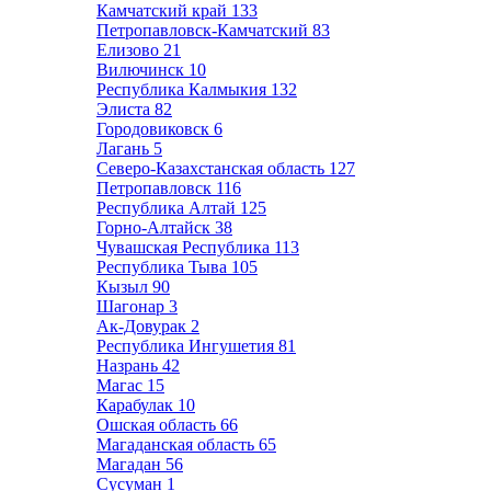
Камчатский край
133
Петропавловск-Камчатский
83
Елизово
21
Вилючинск
10
Республика Калмыкия
132
Элиста
82
Городовиковск
6
Лагань
5
Северо-Казахстанская область
127
Петропавловск
116
Республика Алтай
125
Горно-Алтайск
38
Чувашская Республика
113
Республика Тыва
105
Кызыл
90
Шагонар
3
Ак-Довурак
2
Республика Ингушетия
81
Назрань
42
Магас
15
Карабулак
10
Ошская область
66
Магаданская область
65
Магадан
56
Сусуман
1