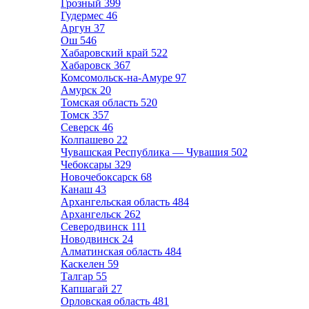
Грозный
399
Гудермес
46
Аргун
37
Ош
546
Хабаровский край
522
Хабаровск
367
Комсомольск-на-Амуре
97
Амурск
20
Томская область
520
Томск
357
Северск
46
Колпашево
22
Чувашская Республика — Чувашия
502
Чебоксары
329
Новочебоксарск
68
Канаш
43
Архангельская область
484
Архангельск
262
Северодвинск
111
Новодвинск
24
Алматинская область
484
Каскелен
59
Талгар
55
Капшагай
27
Орловская область
481