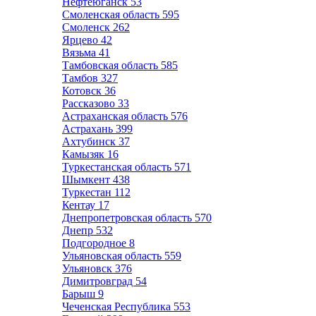
Нефтеюганск
53
Смоленская область
595
Смоленск
262
Ярцево
42
Вязьма
41
Тамбовская область
585
Тамбов
327
Котовск
36
Рассказово
33
Астраханская область
576
Астрахань
399
Ахтубинск
37
Камызяк
16
Туркестанская область
571
Шымкент
438
Туркестан
112
Кентау
17
Днепропетровская область
570
Днепр
532
Подгородное
8
Ульяновская область
559
Ульяновск
376
Димитровград
54
Барыш
9
Чеченская Республика
553