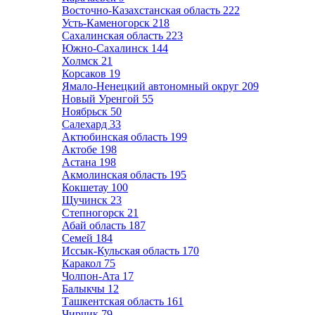
Восточно-Казахстанская область
222
Усть-Каменогорск
218
Сахалинская область
223
Южно-Сахалинск
144
Холмск
21
Корсаков
19
Ямало-Ненецкий автономный округ
209
Новый Уренгой
55
Ноябрьск
50
Салехард
33
Актюбинская область
199
Актобе
198
Астана
198
Акмолинская область
195
Кокшетау
100
Щучинск
23
Степногорск
21
Абай область
187
Семей
184
Иссык-Кульская область
170
Каракол
75
Чолпон-Ата
17
Балыкчы
12
Ташкентская область
161
Чирчик
79