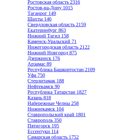
Ростовская область
2316
Ростов-на-Дону
1015
Таганрог
149
Шахты
146
Свердловская область
2159
Екатеринбург
863
Нижний Тагил
158
Каменск-Уральский
71
Нижегородская область
2122
Нижний Новгород
875
Дзержинск
176
Арзамас
89
Республика Башкортостан
2109
Уфа
750
Стерлитамак
188
Нефтекамск
90
Республика Татарстан
1827
Казань
818
Набережные Челны
258
Нижнекамск
104
Ставропольский край
1801
Ставрополь
350
Пятигорск
195
Ессентуки
114
Самарская область
1752