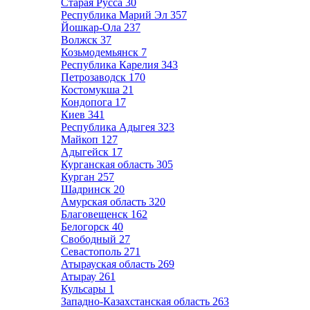
Старая Русса
30
Республика Марий Эл
357
Йошкар-Ола
237
Волжск
37
Козьмодемьянск
7
Республика Карелия
343
Петрозаводск
170
Костомукша
21
Кондопога
17
Киев
341
Республика Адыгея
323
Майкоп
127
Адыгейск
17
Курганская область
305
Курган
257
Шадринск
20
Амурская область
320
Благовещенск
162
Белогорск
40
Свободный
27
Севастополь
271
Атырауская область
269
Атырау
261
Кульсары
1
Западно-Казахстанская область
263