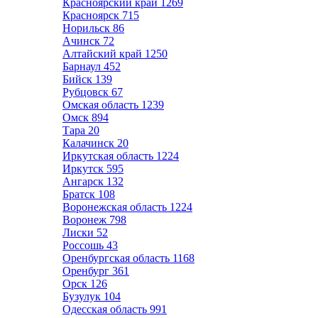
Красноярский край
1269
Красноярск
715
Норильск
86
Ачинск
72
Алтайский край
1250
Барнаул
452
Бийск
139
Рубцовск
67
Омская область
1239
Омск
894
Тара
20
Калачинск
20
Иркутская область
1224
Иркутск
595
Ангарск
132
Братск
108
Воронежская область
1224
Воронеж
798
Лиски
52
Россошь
43
Оренбургская область
1168
Оренбург
361
Орск
126
Бузулук
104
Одесская область
991