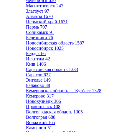
Челябинск
650
Магнитогорск
247
Златоуст
97
Алматы
1670
Пермский край
1631
Пермь
707
Соликамск
91
Березники
76
Новосибирская область
1587
Новосибирск
1025
Бердск
66
Искитим
42
Київ
1406
Саратовская область
1333
Саратов
627
Энгельс
149
Балаково
88
Кемеровская область — Кузбасс
1328
Кемерово
317
Новокузнецк
306
Прокопьевск
108
Волгоградская область
1305
Волгоград
688
Волжский
165
Камышин
51