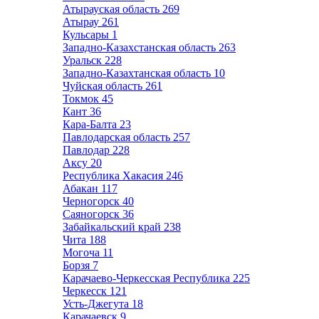
Атырауская область
269
Атырау
261
Кульсары
1
Западно-Казахстанская область
263
Уральск
228
Западно-Казахтанская область
10
Чуйская область
261
Токмок
45
Кант
36
Кара-Балта
23
Павлодарская область
257
Павлодар
228
Аксу
20
Республика Хакасия
246
Абакан
117
Черногорск
40
Саяногорск
36
Забайкальский край
238
Чита
188
Могоча
11
Борзя
7
Карачаево-Черкесская Республика
225
Черкесск
121
Усть-Джегута
18
Карачаевск
9