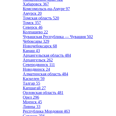
Хабаровск
367
Комсомольск-на-Амуре
97
Амурск
20
Томская область
520
Томск
357
Северск
46
Колпашево
22
Чувашская Республика — Чувашия
502
Чебоксары
329
Новочебоксарск
68
Канаш
43
Архангельская область
484
Архангельск
262
Северодвинск
111
Новодвинск
24
Алматинская область
484
Каскелен
59
Талгар
55
Капшагай
27
Орловская область
481
Орел
296
Мценск
45
Ливны
33
Республика Мордовия
463
Саранск
256