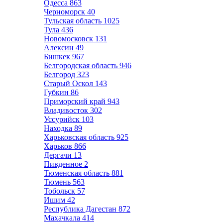
Одесса
863
Черноморск
40
Тульская область
1025
Тула
436
Новомосковск
131
Алексин
49
Бишкек
967
Белгородская область
946
Белгород
323
Старый Оскол
143
Губкин
86
Приморский край
943
Владивосток
302
Уссурийск
103
Находка
89
Харьковская область
925
Харьков
866
Дергачи
13
Пивденное
2
Тюменская область
881
Тюмень
563
Тобольск
57
Ишим
42
Республика Дагестан
872
Махачкала
414