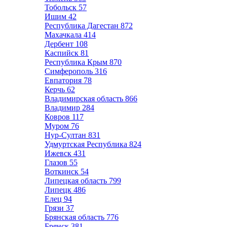
Тобольск
57
Ишим
42
Республика Дагестан
872
Махачкала
414
Дербент
108
Каспийск
81
Республика Крым
870
Симферополь
316
Евпатория
78
Керчь
62
Владимирская область
866
Владимир
284
Ковров
117
Муром
76
Нур-Султан
831
Удмуртская Республика
824
Ижевск
431
Глазов
55
Воткинск
54
Липецкая область
799
Липецк
486
Елец
94
Грязи
37
Брянская область
776
Брянск
381