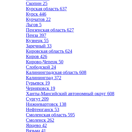
Скопин
25
Курская область
637
Курск
446
Курчатов
22
Льгов
5
Пензенская область
627
Пенза
397
Кузнецк
55
Заречный
33
Кировская область
624
Киров
426
Кирово-Чепецк
50
Слободской
24
Калининградская область
608
Калининград
372
Гурьевск
19
Черняховск
19
Ханты-Мансийский автономный округ
608
Сургут
209
Нижневартовск
138
Нефтеюганск
53
Смоленская область
595
Смоленск
262
Ярцево
42
Вязьма
41