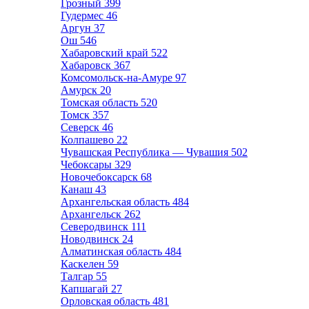
Грозный
399
Гудермес
46
Аргун
37
Ош
546
Хабаровский край
522
Хабаровск
367
Комсомольск-на-Амуре
97
Амурск
20
Томская область
520
Томск
357
Северск
46
Колпашево
22
Чувашская Республика — Чувашия
502
Чебоксары
329
Новочебоксарск
68
Канаш
43
Архангельская область
484
Архангельск
262
Северодвинск
111
Новодвинск
24
Алматинская область
484
Каскелен
59
Талгар
55
Капшагай
27
Орловская область
481