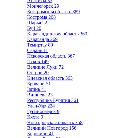
Апатиты
33
Мончегорск
29
Костромская область
389
Кострома
208
Шарья
22
Буй
20
Карагандинская область
369
Караганда
269
Темиртау
80
Сарань
11
Псковская область
367
Псков
149
Великие Луки
72
Остров
20
Киевская область
363
Бровари
51
Ірпінь
41
Вишневе
23
Республика Бурятия
361
Улан-Удэ
224
Гусиноозерск
9
Кяхта
9
Новгородская область
358
Великий Новгород
156
Боровичи
41