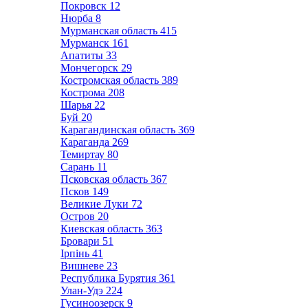
Покровск
12
Нюрба
8
Мурманская область
415
Мурманск
161
Апатиты
33
Мончегорск
29
Костромская область
389
Кострома
208
Шарья
22
Буй
20
Карагандинская область
369
Караганда
269
Темиртау
80
Сарань
11
Псковская область
367
Псков
149
Великие Луки
72
Остров
20
Киевская область
363
Бровари
51
Ірпінь
41
Вишневе
23
Республика Бурятия
361
Улан-Удэ
224
Гусиноозерск
9