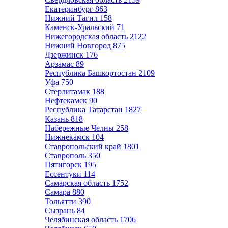
Екатеринбург
863
Нижний Тагил
158
Каменск-Уральский
71
Нижегородская область
2122
Нижний Новгород
875
Дзержинск
176
Арзамас
89
Республика Башкортостан
2109
Уфа
750
Стерлитамак
188
Нефтекамск
90
Республика Татарстан
1827
Казань
818
Набережные Челны
258
Нижнекамск
104
Ставропольский край
1801
Ставрополь
350
Пятигорск
195
Ессентуки
114
Самарская область
1752
Самара
880
Тольятти
390
Сызрань
84
Челябинская область
1706