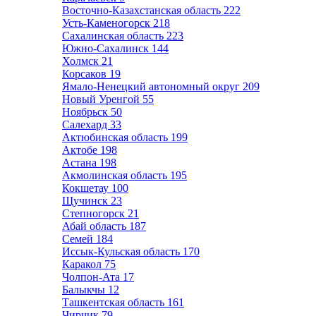
Восточно-Казахстанская область
222
Усть-Каменогорск
218
Сахалинская область
223
Южно-Сахалинск
144
Холмск
21
Корсаков
19
Ямало-Ненецкий автономный округ
209
Новый Уренгой
55
Ноябрьск
50
Салехард
33
Актюбинская область
199
Актобе
198
Астана
198
Акмолинская область
195
Кокшетау
100
Щучинск
23
Степногорск
21
Абай область
187
Семей
184
Иссык-Кульская область
170
Каракол
75
Чолпон-Ата
17
Балыкчы
12
Ташкентская область
161
Чирчик
79