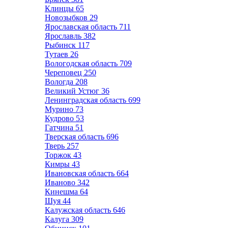
Клинцы
65
Новозыбков
29
Ярославская область
711
Ярославль
382
Рыбинск
117
Тутаев
26
Вологодская область
709
Череповец
250
Вологда
208
Великий Устюг
36
Ленинградская область
699
Мурино
73
Кудрово
53
Гатчина
51
Тверская область
696
Тверь
257
Торжок
43
Кимры
43
Ивановская область
664
Иваново
342
Кинешма
64
Шуя
44
Калужская область
646
Калуга
309