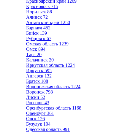
Красноярский край
1269
Красноярск
715
Норильск
86
Ачинск
72
Алтайский край
1250
Барнаул
452
Бийск
139
Рубцовск
67
Омская область
1239
Омск
894
Тара
20
Калачинск
20
Иркутская область
1224
Иркутск
595
Ангарск
132
Братск
108
Воронежская область
1224
Воронеж
798
Лиски
52
Россошь
43
Оренбургская область
1168
Оренбург
361
Орск
126
Бузулук
104
Одесская область
991