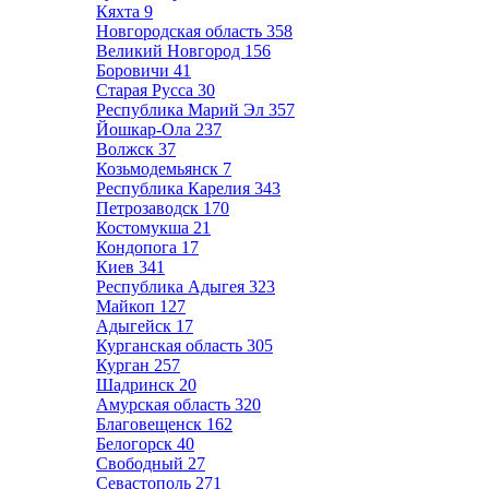
Кяхта
9
Новгородская область
358
Великий Новгород
156
Боровичи
41
Старая Русса
30
Республика Марий Эл
357
Йошкар-Ола
237
Волжск
37
Козьмодемьянск
7
Республика Карелия
343
Петрозаводск
170
Костомукша
21
Кондопога
17
Киев
341
Республика Адыгея
323
Майкоп
127
Адыгейск
17
Курганская область
305
Курган
257
Шадринск
20
Амурская область
320
Благовещенск
162
Белогорск
40
Свободный
27
Севастополь
271