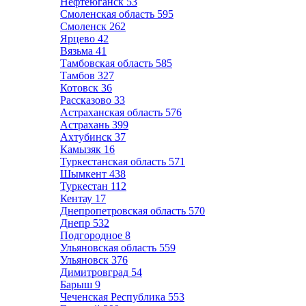
Нефтеюганск
53
Смоленская область
595
Смоленск
262
Ярцево
42
Вязьма
41
Тамбовская область
585
Тамбов
327
Котовск
36
Рассказово
33
Астраханская область
576
Астрахань
399
Ахтубинск
37
Камызяк
16
Туркестанская область
571
Шымкент
438
Туркестан
112
Кентау
17
Днепропетровская область
570
Днепр
532
Подгородное
8
Ульяновская область
559
Ульяновск
376
Димитровград
54
Барыш
9
Чеченская Республика
553