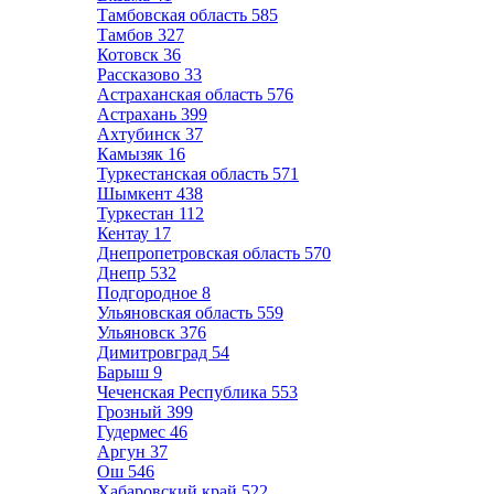
Тамбовская область
585
Тамбов
327
Котовск
36
Рассказово
33
Астраханская область
576
Астрахань
399
Ахтубинск
37
Камызяк
16
Туркестанская область
571
Шымкент
438
Туркестан
112
Кентау
17
Днепропетровская область
570
Днепр
532
Подгородное
8
Ульяновская область
559
Ульяновск
376
Димитровград
54
Барыш
9
Чеченская Республика
553
Грозный
399
Гудермес
46
Аргун
37
Ош
546
Хабаровский край
522