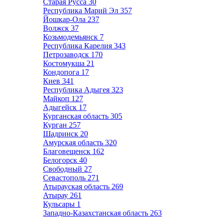
Старая Русса
30
Республика Марий Эл
357
Йошкар-Ола
237
Волжск
37
Козьмодемьянск
7
Республика Карелия
343
Петрозаводск
170
Костомукша
21
Кондопога
17
Киев
341
Республика Адыгея
323
Майкоп
127
Адыгейск
17
Курганская область
305
Курган
257
Шадринск
20
Амурская область
320
Благовещенск
162
Белогорск
40
Свободный
27
Севастополь
271
Атырауская область
269
Атырау
261
Кульсары
1
Западно-Казахстанская область
263