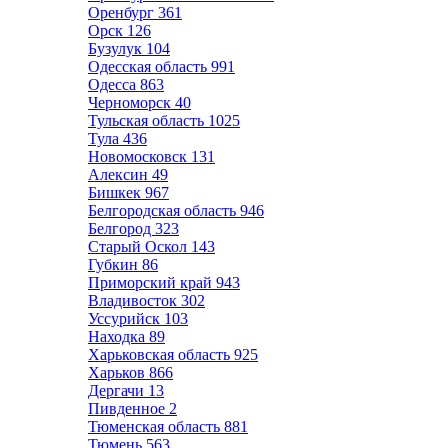
Оренбург
361
Орск
126
Бузулук
104
Одесская область
991
Одесса
863
Черноморск
40
Тульская область
1025
Тула
436
Новомосковск
131
Алексин
49
Бишкек
967
Белгородская область
946
Белгород
323
Старый Оскол
143
Губкин
86
Приморский край
943
Владивосток
302
Уссурийск
103
Находка
89
Харьковская область
925
Харьков
866
Дергачи
13
Пивденное
2
Тюменская область
881
Тюмень
563