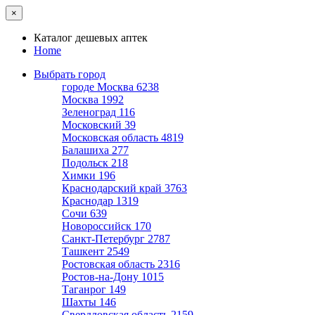
×
Каталог дешевых аптек
Home
Выбрать город
городе Москва
6238
Москва
1992
Зеленоград
116
Московский
39
Московская область
4819
Балашиха
277
Подольск
218
Химки
196
Краснодарский край
3763
Краснодар
1319
Сочи
639
Новороссийск
170
Санкт-Петербург
2787
Ташкент
2549
Ростовская область
2316
Ростов-на-Дону
1015
Таганрог
149
Шахты
146
Свердловская область
2159