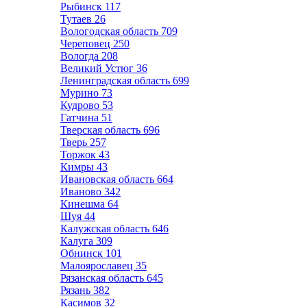
Рыбинск
117
Тутаев
26
Вологодская область
709
Череповец
250
Вологда
208
Великий Устюг
36
Ленинградская область
699
Мурино
73
Кудрово
53
Гатчина
51
Тверская область
696
Тверь
257
Торжок
43
Кимры
43
Ивановская область
664
Иваново
342
Кинешма
64
Шуя
44
Калужская область
646
Калуга
309
Обнинск
101
Малоярославец
35
Рязанская область
645
Рязань
382
Касимов
32