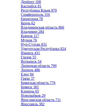
Дербент
108
Каспийск
81
Республика Крым
870
Симферополь
316
Евпатория
78
Керчь
62
Владимирская область
866
Владимир
284
Ковров
117
Муром
76
Нур-Султан
831
Удмуртская Республика
824
Ижевск
431
Глазов
55
Воткинск
54
Липецкая область
799
Липецк
486
Елец
94
Грязи
37
Брянская область
776
Брянск
381
Клинцы
65
Новозыбков
29
Ярославская область
711
Ярославль
382