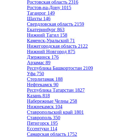
Ростовская область
2316
Ростов-на-Дону
1015
Таганрог
149
Шахты
146
Свердловская область
2159
Екатеринбург
863
Нижний Тагил
158
Каменск-Уральский
71
Нижегородская область
2122
Нижний Новгород
875
Дзержинск
176
Арзамас
89
Республика Башкортостан
2109
Уфа
750
Стерлитамак
188
Нефтекамск
90
Республика Татарстан
1827
Казань
818
Набережные Челны
258
Нижнекамск
104
Ставропольский край
1801
Ставрополь
350
Пятигорск
195
Ессентуки
114
Самарская область
1752