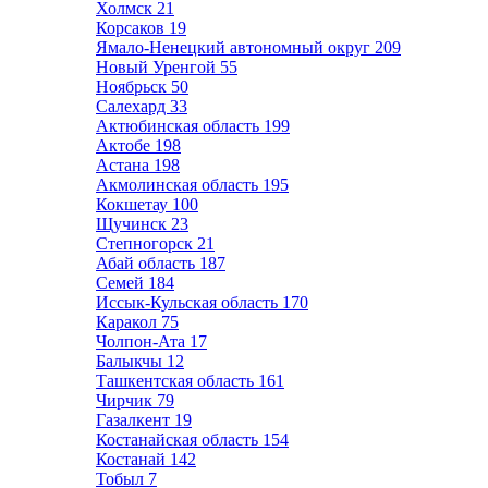
Холмск
21
Корсаков
19
Ямало-Ненецкий автономный округ
209
Новый Уренгой
55
Ноябрьск
50
Салехард
33
Актюбинская область
199
Актобе
198
Астана
198
Акмолинская область
195
Кокшетау
100
Щучинск
23
Степногорск
21
Абай область
187
Семей
184
Иссык-Кульская область
170
Каракол
75
Чолпон-Ата
17
Балыкчы
12
Ташкентская область
161
Чирчик
79
Газалкент
19
Костанайская область
154
Костанай
142
Тобыл
7