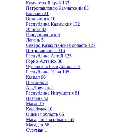
Камчатский край
133
Петропавловск-Камчатский
83
Елизово
21
Вилючинск
10
Республика Калмыкия
132
Элиста
82
Городовиковск
6
Лагань
5
Северо-Казахстанская область
127
Петропавловск
116
Республика Алтай
125
Горно-Алтайск
38
Чувашская Республика
113
Республика Тыва
105
Кызыл
90
Шагонар
3
Ак-Довурак
2
Республика Ингушетия
81
Назрань
42
Магас
15
Карабулак
10
Ошская область
66
Магаданская область
65
Магадан
56
Сусуман
1