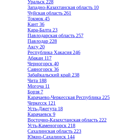
Уральск
228
Западно-Казахтанская область
10
Чуйская область
261
Токмок
45
Кант
36
Кара-Балта
23
Павлодарская область
257
Павлодар
228
Аксу
20
Республика Хакасия
246
Абакан
117
Черногорск
40
Саяногорск
36
Забайкальский край
238
Чита
188
Могоча
11
Борзя
7
Карачаево-Черкесская Республика
225
Черкесск
121
Усть-Джегута
18
Карачаевск
9
Восточно-Казахстанская область
222
Усть-Каменогорск
218
Сахалинская область
223
Южно-Сахалинск
144