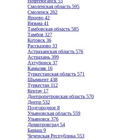
Нефтеюганск
53
Смоленская область
595
Смоленск
262
Ярцево
42
Вязьма
41
Тамбовская область
585
Тамбов
327
Котовск
36
Рассказово
33
Астраханская область
576
Астрахань
399
Ахтубинск
37
Камызяк
16
Туркестанская область
571
Шымкент
438
Туркестан
112
Кентау
17
Днепропетровская область
570
Днепр
532
Подгородное
8
Ульяновская область
559
Ульяновск
376
Димитровград
54
Барыш
9
Чеченская Республика
553