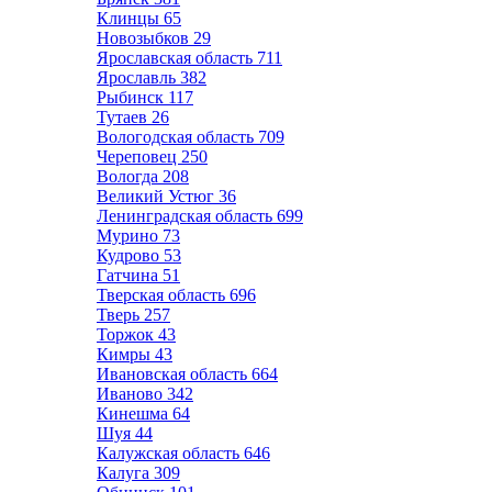
Клинцы
65
Новозыбков
29
Ярославская область
711
Ярославль
382
Рыбинск
117
Тутаев
26
Вологодская область
709
Череповец
250
Вологда
208
Великий Устюг
36
Ленинградская область
699
Мурино
73
Кудрово
53
Гатчина
51
Тверская область
696
Тверь
257
Торжок
43
Кимры
43
Ивановская область
664
Иваново
342
Кинешма
64
Шуя
44
Калужская область
646
Калуга
309