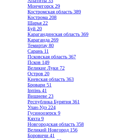
Апатиты
33
Мончегорск
29
Костромская область
389
Кострома
208
Шарья
22
Буй
20
Карагандинская область
369
Караганда
269
Темиртау
80
Сарань
11
Псковская область
367
Псков
149
Великие Луки
72
Остров
20
Киевская область
363
Бровари
51
Ірпінь
41
Вишневе
23
Республика Бурятия
361
Улан-Удэ
224
Гусиноозерск
9
Кяхта
9
Новгородская область
358
Великий Новгород
156
Боровичи
41