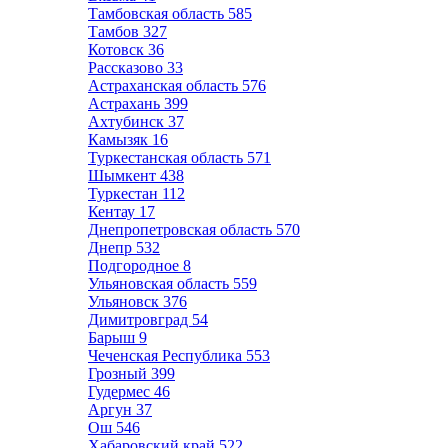
Тамбовская область
585
Тамбов
327
Котовск
36
Рассказово
33
Астраханская область
576
Астрахань
399
Ахтубинск
37
Камызяк
16
Туркестанская область
571
Шымкент
438
Туркестан
112
Кентау
17
Днепропетровская область
570
Днепр
532
Подгородное
8
Ульяновская область
559
Ульяновск
376
Димитровград
54
Барыш
9
Чеченская Республика
553
Грозный
399
Гудермес
46
Аргун
37
Ош
546
Хабаровский край
522