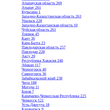
Атырауская область
269
Атырау
261
Кульсары
1
Западно-Казахстанская область
263
Уральск
228
Западно-Казахтанская область
10
Чуйская область
261
Токмок
45
Кант
36
Кара-Балта
23
Павлодарская область
257
Павлодар
228
Аксу
20
Республика Хакасия
246
Абакан
117
Черногорск
40
Саяногорск
36
Забайкальский край
238
Чита
188
Могоча
11
Борзя
7
Карачаево-Черкесская Республика
225
Черкесск
121
Усть-Джегута
18
Карачаевск
9