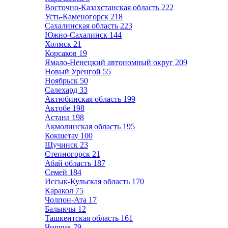
Восточно-Казахстанская область
222
Усть-Каменогорск
218
Сахалинская область
223
Южно-Сахалинск
144
Холмск
21
Корсаков
19
Ямало-Ненецкий автономный округ
209
Новый Уренгой
55
Ноябрьск
50
Салехард
33
Актюбинская область
199
Актобе
198
Астана
198
Акмолинская область
195
Кокшетау
100
Щучинск
23
Степногорск
21
Абай область
187
Семей
184
Иссык-Кульская область
170
Каракол
75
Чолпон-Ата
17
Балыкчы
12
Ташкентская область
161
Чирчик
79