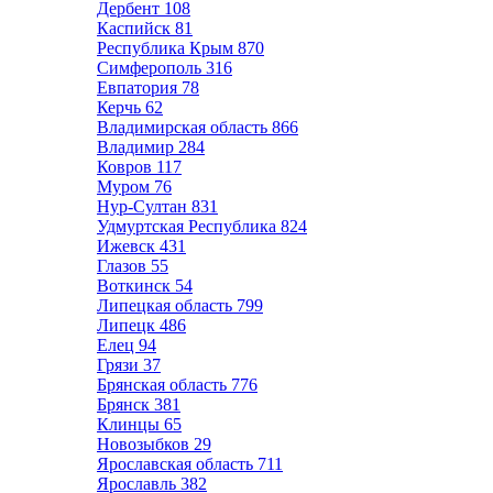
Дербент
108
Каспийск
81
Республика Крым
870
Симферополь
316
Евпатория
78
Керчь
62
Владимирская область
866
Владимир
284
Ковров
117
Муром
76
Нур-Султан
831
Удмуртская Республика
824
Ижевск
431
Глазов
55
Воткинск
54
Липецкая область
799
Липецк
486
Елец
94
Грязи
37
Брянская область
776
Брянск
381
Клинцы
65
Новозыбков
29
Ярославская область
711
Ярославль
382