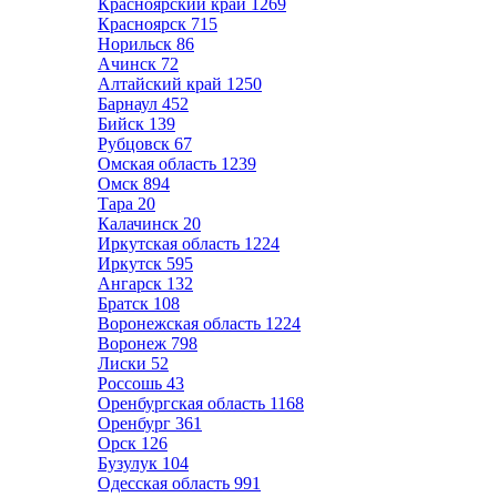
Красноярский край
1269
Красноярск
715
Норильск
86
Ачинск
72
Алтайский край
1250
Барнаул
452
Бийск
139
Рубцовск
67
Омская область
1239
Омск
894
Тара
20
Калачинск
20
Иркутская область
1224
Иркутск
595
Ангарск
132
Братск
108
Воронежская область
1224
Воронеж
798
Лиски
52
Россошь
43
Оренбургская область
1168
Оренбург
361
Орск
126
Бузулук
104
Одесская область
991