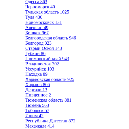
Одесса
863
Черноморск
40
Тульская область
1025
Тула
436
Новомосковск
131
Алексин
49
Бишкек
967
Белгородская область
946
Белгород
323
Старый Оскол
143
Губкин
86
Приморский край
943
Владивосток
302
Уссурийск
103
Находка
89
Харьковская область
925
Харьков
866
Дергачи
13
Пивденное
2
Тюменская область
881
Тюмень
563
Тобольск
57
Ишим
42
Республика Дагестан
872
Махачкала
414