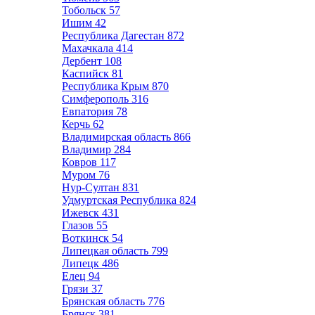
Тобольск
57
Ишим
42
Республика Дагестан
872
Махачкала
414
Дербент
108
Каспийск
81
Республика Крым
870
Симферополь
316
Евпатория
78
Керчь
62
Владимирская область
866
Владимир
284
Ковров
117
Муром
76
Нур-Султан
831
Удмуртская Республика
824
Ижевск
431
Глазов
55
Воткинск
54
Липецкая область
799
Липецк
486
Елец
94
Грязи
37
Брянская область
776
Брянск
381