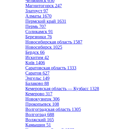
Челябинск
650
Магнитогорск
247
Златоуст
97
Алматы
1670
Пермский край
1631
Пермь
707
Соликамск
91
Березники
76
Новосибирская область
1587
Новосибирск
1025
Бердск
66
Искитим
42
Київ
1406
Саратовская область
1333
Саратов
627
Энгельс
149
Балаково
88
Кемеровская область — Кузбасс
1328
Кемерово
317
Новокузнецк
306
Прокопьевск
108
Волгоградская область
1305
Волгоград
688
Волжский
165
Камышин
51