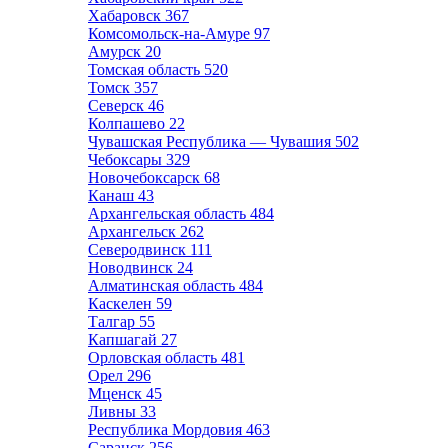
Хабаровск
367
Комсомольск-на-Амуре
97
Амурск
20
Томская область
520
Томск
357
Северск
46
Колпашево
22
Чувашская Республика — Чувашия
502
Чебоксары
329
Новочебоксарск
68
Канаш
43
Архангельская область
484
Архангельск
262
Северодвинск
111
Новодвинск
24
Алматинская область
484
Каскелен
59
Талгар
55
Капшагай
27
Орловская область
481
Орел
296
Мценск
45
Ливны
33
Республика Мордовия
463
Саранск
256