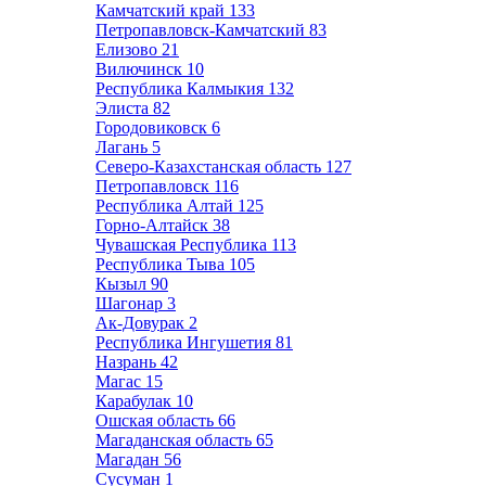
Камчатский край
133
Петропавловск-Камчатский
83
Елизово
21
Вилючинск
10
Республика Калмыкия
132
Элиста
82
Городовиковск
6
Лагань
5
Северо-Казахстанская область
127
Петропавловск
116
Республика Алтай
125
Горно-Алтайск
38
Чувашская Республика
113
Республика Тыва
105
Кызыл
90
Шагонар
3
Ак-Довурак
2
Республика Ингушетия
81
Назрань
42
Магас
15
Карабулак
10
Ошская область
66
Магаданская область
65
Магадан
56
Сусуман
1