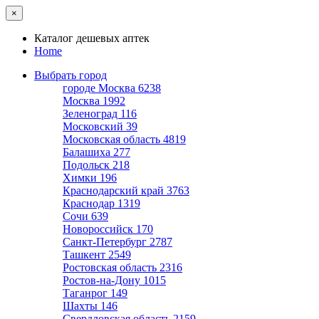
×
Каталог дешевых аптек
Home
Выбрать город
городе Москва
6238
Москва
1992
Зеленоград
116
Московский
39
Московская область
4819
Балашиха
277
Подольск
218
Химки
196
Краснодарский край
3763
Краснодар
1319
Сочи
639
Новороссийск
170
Санкт-Петербург
2787
Ташкент
2549
Ростовская область
2316
Ростов-на-Дону
1015
Таганрог
149
Шахты
146
Свердловская область
2159