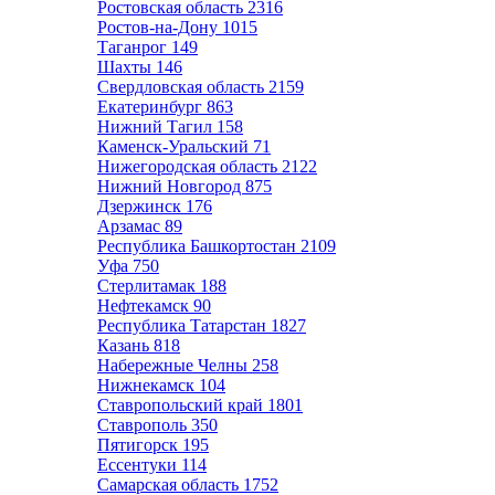
Ростовская область
2316
Ростов-на-Дону
1015
Таганрог
149
Шахты
146
Свердловская область
2159
Екатеринбург
863
Нижний Тагил
158
Каменск-Уральский
71
Нижегородская область
2122
Нижний Новгород
875
Дзержинск
176
Арзамас
89
Республика Башкортостан
2109
Уфа
750
Стерлитамак
188
Нефтекамск
90
Республика Татарстан
1827
Казань
818
Набережные Челны
258
Нижнекамск
104
Ставропольский край
1801
Ставрополь
350
Пятигорск
195
Ессентуки
114
Самарская область
1752