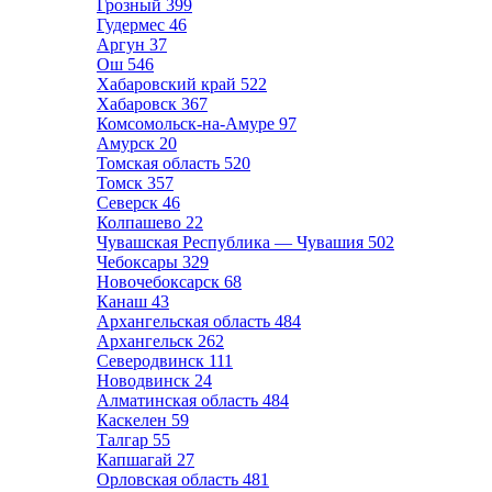
Грозный
399
Гудермес
46
Аргун
37
Ош
546
Хабаровский край
522
Хабаровск
367
Комсомольск-на-Амуре
97
Амурск
20
Томская область
520
Томск
357
Северск
46
Колпашево
22
Чувашская Республика — Чувашия
502
Чебоксары
329
Новочебоксарск
68
Канаш
43
Архангельская область
484
Архангельск
262
Северодвинск
111
Новодвинск
24
Алматинская область
484
Каскелен
59
Талгар
55
Капшагай
27
Орловская область
481