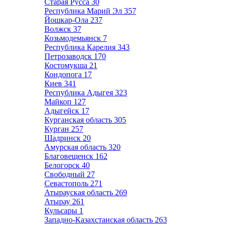
Старая Русса
30
Республика Марий Эл
357
Йошкар-Ола
237
Волжск
37
Козьмодемьянск
7
Республика Карелия
343
Петрозаводск
170
Костомукша
21
Кондопога
17
Киев
341
Республика Адыгея
323
Майкоп
127
Адыгейск
17
Курганская область
305
Курган
257
Шадринск
20
Амурская область
320
Благовещенск
162
Белогорск
40
Свободный
27
Севастополь
271
Атырауская область
269
Атырау
261
Кульсары
1
Западно-Казахстанская область
263