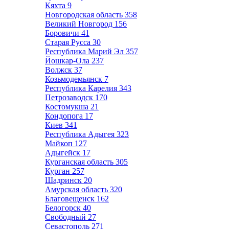
Кяхта
9
Новгородская область
358
Великий Новгород
156
Боровичи
41
Старая Русса
30
Республика Марий Эл
357
Йошкар-Ола
237
Волжск
37
Козьмодемьянск
7
Республика Карелия
343
Петрозаводск
170
Костомукша
21
Кондопога
17
Киев
341
Республика Адыгея
323
Майкоп
127
Адыгейск
17
Курганская область
305
Курган
257
Шадринск
20
Амурская область
320
Благовещенск
162
Белогорск
40
Свободный
27
Севастополь
271