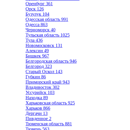
Оренбург
361
Орск
126
Бузулук
104
Одесская область
991
Одесса
863
Черноморск
40
Тульская область
1025
Тула
436
Новомосковск
131
Алексин
49
Бишкек
967
Белгородская область
946
Белгород
323
Старый Оскол
143
Губкин
86
Приморский край
943
Владивосток
302
Уссурийск
103
Находка
89
Харьковская область
925
Харьков
866
Дергачи
13
Пивденное
2
Тюменская область
881
Тюмень
563