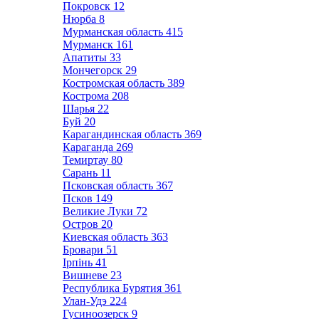
Покровск
12
Нюрба
8
Мурманская область
415
Мурманск
161
Апатиты
33
Мончегорск
29
Костромская область
389
Кострома
208
Шарья
22
Буй
20
Карагандинская область
369
Караганда
269
Темиртау
80
Сарань
11
Псковская область
367
Псков
149
Великие Луки
72
Остров
20
Киевская область
363
Бровари
51
Ірпінь
41
Вишневе
23
Республика Бурятия
361
Улан-Удэ
224
Гусиноозерск
9