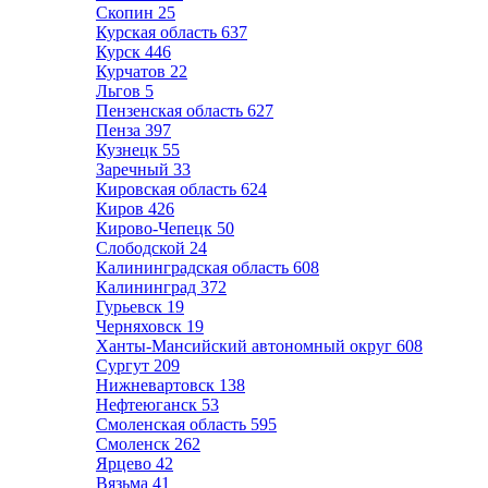
Скопин
25
Курская область
637
Курск
446
Курчатов
22
Льгов
5
Пензенская область
627
Пенза
397
Кузнецк
55
Заречный
33
Кировская область
624
Киров
426
Кирово-Чепецк
50
Слободской
24
Калининградская область
608
Калининград
372
Гурьевск
19
Черняховск
19
Ханты-Мансийский автономный округ
608
Сургут
209
Нижневартовск
138
Нефтеюганск
53
Смоленская область
595
Смоленск
262
Ярцево
42
Вязьма
41