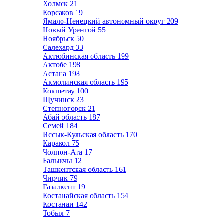
Холмск
21
Корсаков
19
Ямало-Ненецкий автономный округ
209
Новый Уренгой
55
Ноябрьск
50
Салехард
33
Актюбинская область
199
Актобе
198
Астана
198
Акмолинская область
195
Кокшетау
100
Щучинск
23
Степногорск
21
Абай область
187
Семей
184
Иссык-Кульская область
170
Каракол
75
Чолпон-Ата
17
Балыкчы
12
Ташкентская область
161
Чирчик
79
Газалкент
19
Костанайская область
154
Костанай
142
Тобыл
7