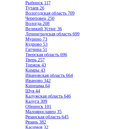
Рыбинск
117
Тутаев
26
Вологодская область
709
Череповец
250
Вологда
208
Великий Устюг
36
Ленинградская область
699
Мурино
73
Кудрово
53
Гатчина
51
Тверская область
696
Тверь
257
Торжок
43
Кимры
43
Ивановская область
664
Иваново
342
Кинешма
64
Шуя
44
Калужская область
646
Калуга
309
Обнинск
101
Малоярославец
35
Рязанская область
645
Рязань
382
Касимов
32