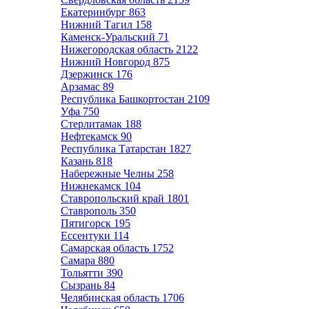
Екатеринбург
863
Нижний Тагил
158
Каменск-Уральский
71
Нижегородская область
2122
Нижний Новгород
875
Дзержинск
176
Арзамас
89
Республика Башкортостан
2109
Уфа
750
Стерлитамак
188
Нефтекамск
90
Республика Татарстан
1827
Казань
818
Набережные Челны
258
Нижнекамск
104
Ставропольский край
1801
Ставрополь
350
Пятигорск
195
Ессентуки
114
Самарская область
1752
Самара
880
Тольятти
390
Сызрань
84
Челябинская область
1706