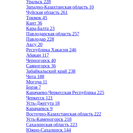
Уральск
228
Западно-Казахтанская область
10
Чуйская область
261
Токмок
45
Кант
36
Кара-Балта
23
Павлодарская область
257
Павлодар
228
Аксу
20
Республика Хакасия
246
Абакан
117
Черногорск
40
Саяногорск
36
Забайкальский край
238
Чита
188
Могоча
11
Борзя
7
Карачаево-Черкесская Республика
225
Черкесск
121
Усть-Джегута
18
Карачаевск
9
Восточно-Казахстанская область
222
Усть-Каменогорск
218
Сахалинская область
223
Южно-Сахалинск
144