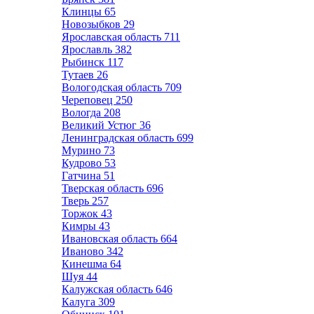
Клинцы
65
Новозыбков
29
Ярославская область
711
Ярославль
382
Рыбинск
117
Тутаев
26
Вологодская область
709
Череповец
250
Вологда
208
Великий Устюг
36
Ленинградская область
699
Мурино
73
Кудрово
53
Гатчина
51
Тверская область
696
Тверь
257
Торжок
43
Кимры
43
Ивановская область
664
Иваново
342
Кинешма
64
Шуя
44
Калужская область
646
Калуга
309