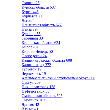
Скопин
25
Курская область
637
Курск
446
Курчатов
22
Льгов
5
Пензенская область
627
Пенза
397
Кузнецк
55
Заречный
33
Кировская область
624
Киров
426
Кирово-Чепецк
50
Слободской
24
Калининградская область
608
Калининград
372
Гурьевск
19
Черняховск
19
Ханты-Мансийский автономный округ
608
Сургут
209
Нижневартовск
138
Нефтеюганск
53
Смоленская область
595
Смоленск
262
Ярцево
42
Вязьма
41