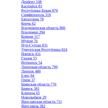
Дербент
108
Каспийск
81
Республика Крым
870
Симферополь
316
Евпатория
78
Керчь
62
Владимирская область
866
Владимир
284
Ковров
117
Муром
76
Нур-Султан
831
Удмуртская Республика
824
Ижевск
431
Глазов
55
Воткинск
54
Липецкая область
799
Липецк
486
Елец
94
Грязи
37
Брянская область
776
Брянск
381
Клинцы
65
Новозыбков
29
Ярославская область
711
Ярославль
382