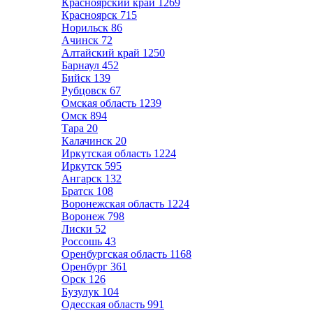
Красноярский край
1269
Красноярск
715
Норильск
86
Ачинск
72
Алтайский край
1250
Барнаул
452
Бийск
139
Рубцовск
67
Омская область
1239
Омск
894
Тара
20
Калачинск
20
Иркутская область
1224
Иркутск
595
Ангарск
132
Братск
108
Воронежская область
1224
Воронеж
798
Лиски
52
Россошь
43
Оренбургская область
1168
Оренбург
361
Орск
126
Бузулук
104
Одесская область
991