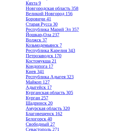
Кяхта
9
Новгородская область
358
Великий Новгород
156
Боровичи
41
Старая Русса
30
Республика Марий Эл
357
Йошкар-Ола
237
Волжск
37
Козьмодемьянск
7
Республика Карелия
343
Петрозаводск
170
Костомукша
21
Кондопога
17
Киев
341
Республика Адыгея
323
Майкоп
127
Адыгейск
17
Курганская область
305
Курган
257
Шадринск
20
Амурская область
320
Благовещенск
162
Белогорск
40
Свободный
27
Севастополь
271