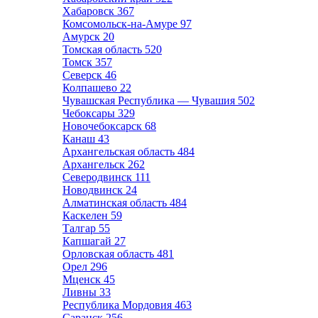
Хабаровск
367
Комсомольск-на-Амуре
97
Амурск
20
Томская область
520
Томск
357
Северск
46
Колпашево
22
Чувашская Республика — Чувашия
502
Чебоксары
329
Новочебоксарск
68
Канаш
43
Архангельская область
484
Архангельск
262
Северодвинск
111
Новодвинск
24
Алматинская область
484
Каскелен
59
Талгар
55
Капшагай
27
Орловская область
481
Орел
296
Мценск
45
Ливны
33
Республика Мордовия
463
Саранск
256