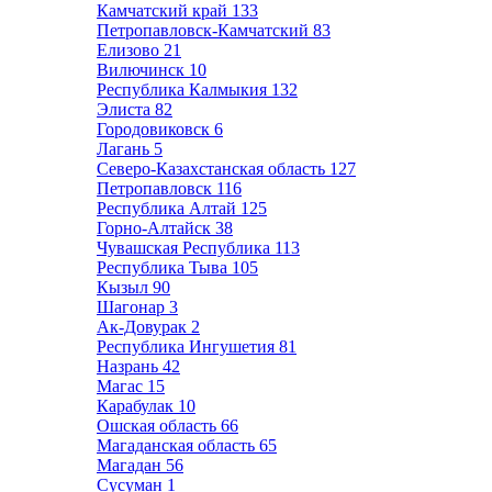
Камчатский край
133
Петропавловск-Камчатский
83
Елизово
21
Вилючинск
10
Республика Калмыкия
132
Элиста
82
Городовиковск
6
Лагань
5
Северо-Казахстанская область
127
Петропавловск
116
Республика Алтай
125
Горно-Алтайск
38
Чувашская Республика
113
Республика Тыва
105
Кызыл
90
Шагонар
3
Ак-Довурак
2
Республика Ингушетия
81
Назрань
42
Магас
15
Карабулак
10
Ошская область
66
Магаданская область
65
Магадан
56
Сусуман
1