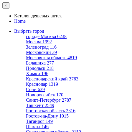
×
Каталог дешевых аптек
Home
Выбрать город
городе Москва
6238
Москва
1992
Зеленоград
116
Московский
39
Московская область
4819
Балашиха
277
Подольск
218
Химки
196
Краснодарский край
3763
Краснодар
1319
Сочи
639
Новороссийск
170
Санкт-Петербург
2787
Ташкент
2549
Ростовская область
2316
Ростов-на-Дону
1015
Таганрог
149
Шахты
146
Свердловская область
2159