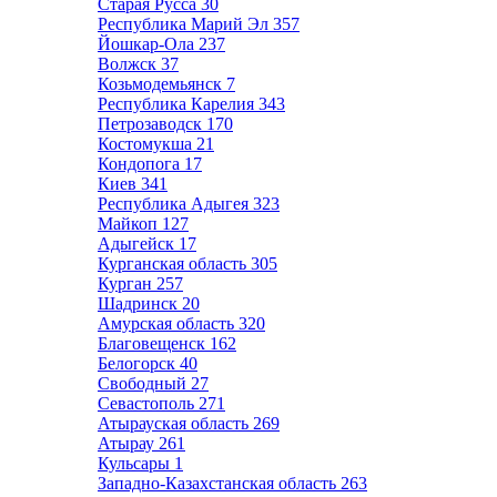
Старая Русса
30
Республика Марий Эл
357
Йошкар-Ола
237
Волжск
37
Козьмодемьянск
7
Республика Карелия
343
Петрозаводск
170
Костомукша
21
Кондопога
17
Киев
341
Республика Адыгея
323
Майкоп
127
Адыгейск
17
Курганская область
305
Курган
257
Шадринск
20
Амурская область
320
Благовещенск
162
Белогорск
40
Свободный
27
Севастополь
271
Атырауская область
269
Атырау
261
Кульсары
1
Западно-Казахстанская область
263