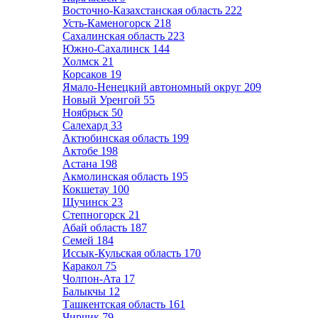
Восточно-Казахстанская область
222
Усть-Каменогорск
218
Сахалинская область
223
Южно-Сахалинск
144
Холмск
21
Корсаков
19
Ямало-Ненецкий автономный округ
209
Новый Уренгой
55
Ноябрьск
50
Салехард
33
Актюбинская область
199
Актобе
198
Астана
198
Акмолинская область
195
Кокшетау
100
Щучинск
23
Степногорск
21
Абай область
187
Семей
184
Иссык-Кульская область
170
Каракол
75
Чолпон-Ата
17
Балыкчы
12
Ташкентская область
161
Чирчик
79