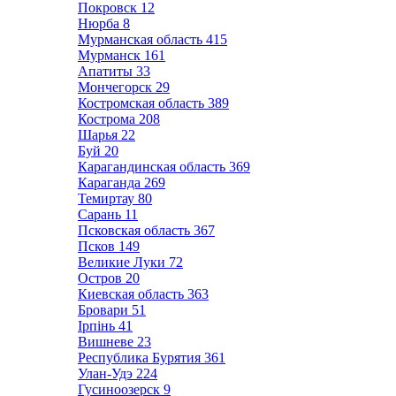
Покровск
12
Нюрба
8
Мурманская область
415
Мурманск
161
Апатиты
33
Мончегорск
29
Костромская область
389
Кострома
208
Шарья
22
Буй
20
Карагандинская область
369
Караганда
269
Темиртау
80
Сарань
11
Псковская область
367
Псков
149
Великие Луки
72
Остров
20
Киевская область
363
Бровари
51
Ірпінь
41
Вишневе
23
Республика Бурятия
361
Улан-Удэ
224
Гусиноозерск
9