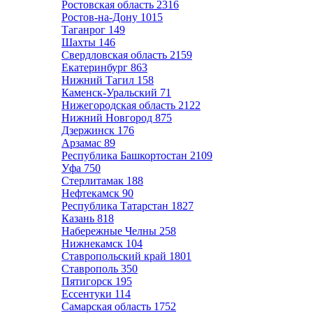
Ростовская область
2316
Ростов-на-Дону
1015
Таганрог
149
Шахты
146
Свердловская область
2159
Екатеринбург
863
Нижний Тагил
158
Каменск-Уральский
71
Нижегородская область
2122
Нижний Новгород
875
Дзержинск
176
Арзамас
89
Республика Башкортостан
2109
Уфа
750
Стерлитамак
188
Нефтекамск
90
Республика Татарстан
1827
Казань
818
Набережные Челны
258
Нижнекамск
104
Ставропольский край
1801
Ставрополь
350
Пятигорск
195
Ессентуки
114
Самарская область
1752