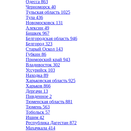
Одесса
863
Черноморск
40
Тульская область
1025
Тула
436
Новомосковск
131
Алексин
49
Бишкек
967
Белгородская область
946
Белгород
323
Старый Оскол
143
Губкин
86
Приморский край
943
Владивосток
302
Уссурийск
103
Находка
89
Харьковская область
925
Харьков
866
Дергачи
13
Пивденное
2
Тюменская область
881
Тюмень
563
Тобольск
57
Ишим
42
Республика Дагестан
872
Махачкала
414