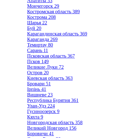
Апатиты
33
Мончегорск
29
Костромская область
389
Кострома
208
Шарья
22
Буй
20
Карагандинская область
369
Караганда
269
Темиртау
80
Сарань
11
Псковская область
367
Псков
149
Великие Луки
72
Остров
20
Киевская область
363
Бровари
51
Ірпінь
41
Вишневе
23
Республика Бурятия
361
Улан-Удэ
224
Гусиноозерск
9
Кяхта
9
Новгородская область
358
Великий Новгород
156
Боровичи
41