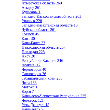
Атырауская область
269
Атырау
261
Кульсары
1
Западно-Казахстанская область
263
Уральск
228
Западно-Казахтанская область
10
Чуйская область
261
Токмок
45
Кант
36
Кара-Балта
23
Павлодарская область
257
Павлодар
228
Аксу
20
Республика Хакасия
246
Абакан
117
Черногорск
40
Саяногорск
36
Забайкальский край
238
Чита
188
Могоча
11
Борзя
7
Карачаево-Черкесская Республика
225
Черкесск
121
Усть-Джегута
18
Карачаевск
9