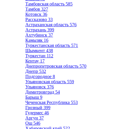
Тамбовская область
585
Тамбов
327
Котовск
36
Рассказово
33
Астраханская область
576
Астрахань
399
Ахтубинск
37
Камызяк
16
Туркестанская область
571
Шымкент
438
Туркестан
112
Кентау
17
Днепропетровская область
570
Днепр
532
Подгородное
8
Ульяновская область
559
Ульяновск
376
Димитровград
54
Барыш
9
Чеченская Республика
553
Грозный
399
Гудермес
46
Аргун
37
Ош
546
Хабаровский край
522