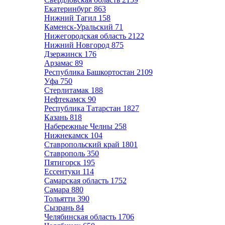
Екатеринбург
863
Нижний Тагил
158
Каменск-Уральский
71
Нижегородская область
2122
Нижний Новгород
875
Дзержинск
176
Арзамас
89
Республика Башкортостан
2109
Уфа
750
Стерлитамак
188
Нефтекамск
90
Республика Татарстан
1827
Казань
818
Набережные Челны
258
Нижнекамск
104
Ставропольский край
1801
Ставрополь
350
Пятигорск
195
Ессентуки
114
Самарская область
1752
Самара
880
Тольятти
390
Сызрань
84
Челябинская область
1706