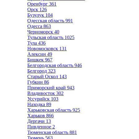
Оренбург
361
Орск
126
Бузулук
104
Одесская область
991
Одесса
863
Черноморск
40
Тульская область
1025
Тула
436
Новомосковск
131
Алексин
49
Бишкек
967
Белгородская область
946
Белгород
323
Старый Оскол
143
Губкин
86
Приморский край
943
Владивосток
302
Уссурийск
103
Находка
89
Харьковская область
925
Харьков
866
Дергачи
13
Пивденное
2
Тюменская область
881
Тюмень
563