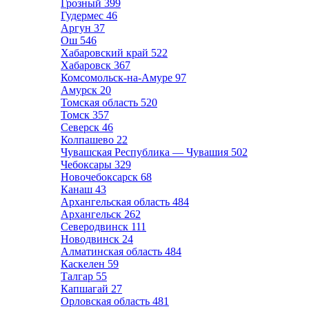
Грозный
399
Гудермес
46
Аргун
37
Ош
546
Хабаровский край
522
Хабаровск
367
Комсомольск-на-Амуре
97
Амурск
20
Томская область
520
Томск
357
Северск
46
Колпашево
22
Чувашская Республика — Чувашия
502
Чебоксары
329
Новочебоксарск
68
Канаш
43
Архангельская область
484
Архангельск
262
Северодвинск
111
Новодвинск
24
Алматинская область
484
Каскелен
59
Талгар
55
Капшагай
27
Орловская область
481