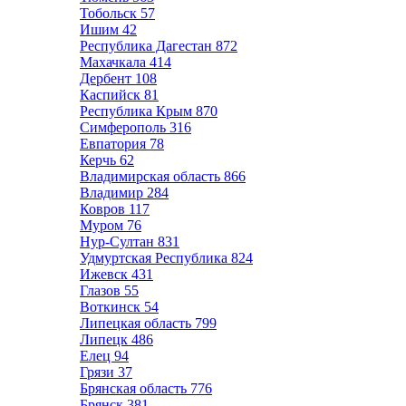
Тобольск
57
Ишим
42
Республика Дагестан
872
Махачкала
414
Дербент
108
Каспийск
81
Республика Крым
870
Симферополь
316
Евпатория
78
Керчь
62
Владимирская область
866
Владимир
284
Ковров
117
Муром
76
Нур-Султан
831
Удмуртская Республика
824
Ижевск
431
Глазов
55
Воткинск
54
Липецкая область
799
Липецк
486
Елец
94
Грязи
37
Брянская область
776
Брянск
381