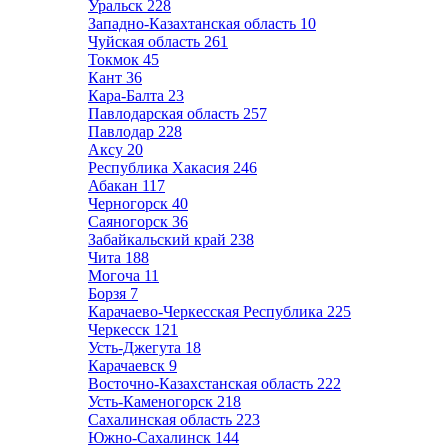
Уральск
228
Западно-Казахтанская область
10
Чуйская область
261
Токмок
45
Кант
36
Кара-Балта
23
Павлодарская область
257
Павлодар
228
Аксу
20
Республика Хакасия
246
Абакан
117
Черногорск
40
Саяногорск
36
Забайкальский край
238
Чита
188
Могоча
11
Борзя
7
Карачаево-Черкесская Республика
225
Черкесск
121
Усть-Джегута
18
Карачаевск
9
Восточно-Казахстанская область
222
Усть-Каменогорск
218
Сахалинская область
223
Южно-Сахалинск
144