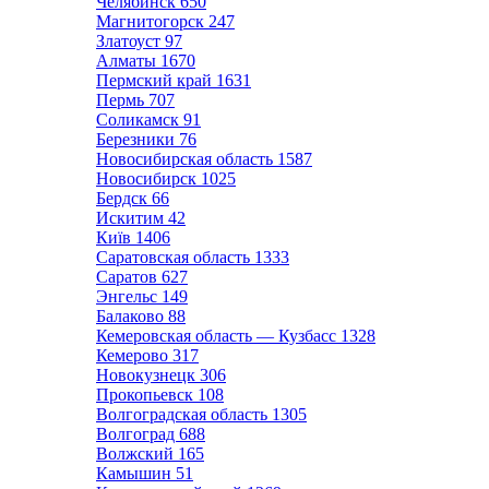
Челябинск
650
Магнитогорск
247
Златоуст
97
Алматы
1670
Пермский край
1631
Пермь
707
Соликамск
91
Березники
76
Новосибирская область
1587
Новосибирск
1025
Бердск
66
Искитим
42
Київ
1406
Саратовская область
1333
Саратов
627
Энгельс
149
Балаково
88
Кемеровская область — Кузбасс
1328
Кемерово
317
Новокузнецк
306
Прокопьевск
108
Волгоградская область
1305
Волгоград
688
Волжский
165
Камышин
51