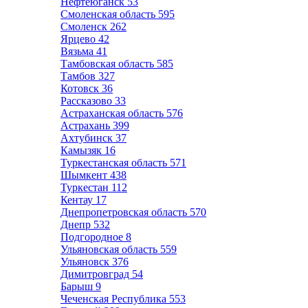
Нефтеюганск
53
Смоленская область
595
Смоленск
262
Ярцево
42
Вязьма
41
Тамбовская область
585
Тамбов
327
Котовск
36
Рассказово
33
Астраханская область
576
Астрахань
399
Ахтубинск
37
Камызяк
16
Туркестанская область
571
Шымкент
438
Туркестан
112
Кентау
17
Днепропетровская область
570
Днепр
532
Подгородное
8
Ульяновская область
559
Ульяновск
376
Димитровград
54
Барыш
9
Чеченская Республика
553