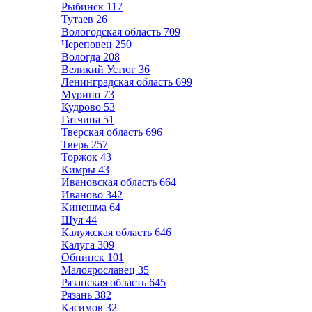
Рыбинск
117
Тутаев
26
Вологодская область
709
Череповец
250
Вологда
208
Великий Устюг
36
Ленинградская область
699
Мурино
73
Кудрово
53
Гатчина
51
Тверская область
696
Тверь
257
Торжок
43
Кимры
43
Ивановская область
664
Иваново
342
Кинешма
64
Шуя
44
Калужская область
646
Калуга
309
Обнинск
101
Малоярославец
35
Рязанская область
645
Рязань
382
Касимов
32