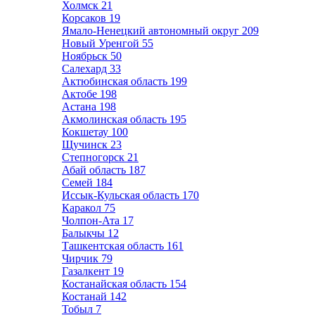
Холмск
21
Корсаков
19
Ямало-Ненецкий автономный округ
209
Новый Уренгой
55
Ноябрьск
50
Салехард
33
Актюбинская область
199
Актобе
198
Астана
198
Акмолинская область
195
Кокшетау
100
Щучинск
23
Степногорск
21
Абай область
187
Семей
184
Иссык-Кульская область
170
Каракол
75
Чолпон-Ата
17
Балыкчы
12
Ташкентская область
161
Чирчик
79
Газалкент
19
Костанайская область
154
Костанай
142
Тобыл
7