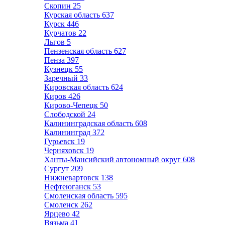
Скопин
25
Курская область
637
Курск
446
Курчатов
22
Льгов
5
Пензенская область
627
Пенза
397
Кузнецк
55
Заречный
33
Кировская область
624
Киров
426
Кирово-Чепецк
50
Слободской
24
Калининградская область
608
Калининград
372
Гурьевск
19
Черняховск
19
Ханты-Мансийский автономный округ
608
Сургут
209
Нижневартовск
138
Нефтеюганск
53
Смоленская область
595
Смоленск
262
Ярцево
42
Вязьма
41