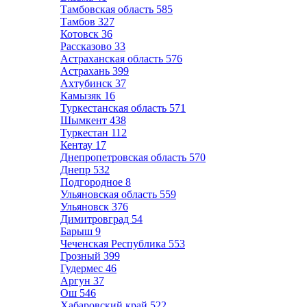
Тамбовская область
585
Тамбов
327
Котовск
36
Рассказово
33
Астраханская область
576
Астрахань
399
Ахтубинск
37
Камызяк
16
Туркестанская область
571
Шымкент
438
Туркестан
112
Кентау
17
Днепропетровская область
570
Днепр
532
Подгородное
8
Ульяновская область
559
Ульяновск
376
Димитровград
54
Барыш
9
Чеченская Республика
553
Грозный
399
Гудермес
46
Аргун
37
Ош
546
Хабаровский край
522