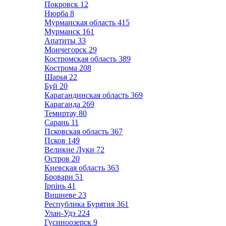
Покровск
12
Нюрба
8
Мурманская область
415
Мурманск
161
Апатиты
33
Мончегорск
29
Костромская область
389
Кострома
208
Шарья
22
Буй
20
Карагандинская область
369
Караганда
269
Темиртау
80
Сарань
11
Псковская область
367
Псков
149
Великие Луки
72
Остров
20
Киевская область
363
Бровари
51
Ірпінь
41
Вишневе
23
Республика Бурятия
361
Улан-Удэ
224
Гусиноозерск
9