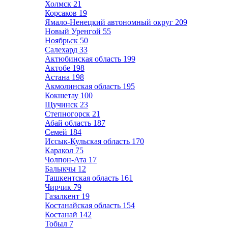
Холмск
21
Корсаков
19
Ямало-Ненецкий автономный округ
209
Новый Уренгой
55
Ноябрьск
50
Салехард
33
Актюбинская область
199
Актобе
198
Астана
198
Акмолинская область
195
Кокшетау
100
Щучинск
23
Степногорск
21
Абай область
187
Семей
184
Иссык-Кульская область
170
Каракол
75
Чолпон-Ата
17
Балыкчы
12
Ташкентская область
161
Чирчик
79
Газалкент
19
Костанайская область
154
Костанай
142
Тобыл
7