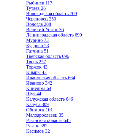
Рыбинск
117
Тутаев
26
Вологодская область
709
Череповец
250
Вологда
208
Великий Устюг
36
Ленинградская область
699
Мурино
73
Кудрово
53
Гатчина
51
Тверская область
696
Тверь
257
Торжок
43
Кимры
43
Ивановская область
664
Иваново
342
Кинешма
64
Шуя
44
Калужская область
646
Калуга
309
Обнинск
101
Малоярославец
35
Рязанская область
645
Рязань
382
Касимов
32