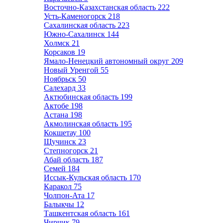
Восточно-Казахстанская область
222
Усть-Каменогорск
218
Сахалинская область
223
Южно-Сахалинск
144
Холмск
21
Корсаков
19
Ямало-Ненецкий автономный округ
209
Новый Уренгой
55
Ноябрьск
50
Салехард
33
Актюбинская область
199
Актобе
198
Астана
198
Акмолинская область
195
Кокшетау
100
Щучинск
23
Степногорск
21
Абай область
187
Семей
184
Иссык-Кульская область
170
Каракол
75
Чолпон-Ата
17
Балыкчы
12
Ташкентская область
161
Чирчик
79