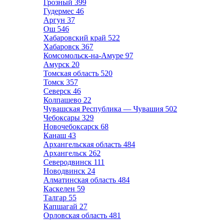
Грозный
399
Гудермес
46
Аргун
37
Ош
546
Хабаровский край
522
Хабаровск
367
Комсомольск-на-Амуре
97
Амурск
20
Томская область
520
Томск
357
Северск
46
Колпашево
22
Чувашская Республика — Чувашия
502
Чебоксары
329
Новочебоксарск
68
Канаш
43
Архангельская область
484
Архангельск
262
Северодвинск
111
Новодвинск
24
Алматинская область
484
Каскелен
59
Талгар
55
Капшагай
27
Орловская область
481