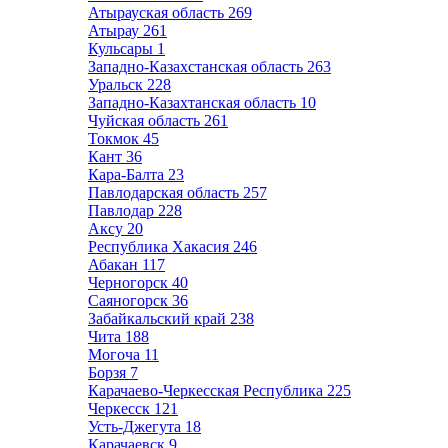
Атырауская область
269
Атырау
261
Кульсары
1
Западно-Казахстанская область
263
Уральск
228
Западно-Казахтанская область
10
Чуйская область
261
Токмок
45
Кант
36
Кара-Балта
23
Павлодарская область
257
Павлодар
228
Аксу
20
Республика Хакасия
246
Абакан
117
Черногорск
40
Саяногорск
36
Забайкальский край
238
Чита
188
Могоча
11
Борзя
7
Карачаево-Черкесская Республика
225
Черкесск
121
Усть-Джегута
18
Карачаевск
9