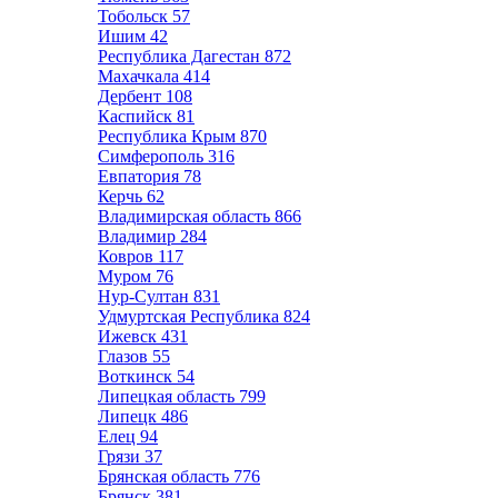
Тобольск
57
Ишим
42
Республика Дагестан
872
Махачкала
414
Дербент
108
Каспийск
81
Республика Крым
870
Симферополь
316
Евпатория
78
Керчь
62
Владимирская область
866
Владимир
284
Ковров
117
Муром
76
Нур-Султан
831
Удмуртская Республика
824
Ижевск
431
Глазов
55
Воткинск
54
Липецкая область
799
Липецк
486
Елец
94
Грязи
37
Брянская область
776
Брянск
381