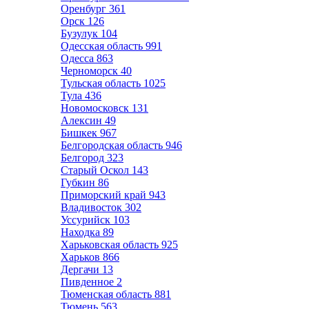
Оренбург
361
Орск
126
Бузулук
104
Одесская область
991
Одесса
863
Черноморск
40
Тульская область
1025
Тула
436
Новомосковск
131
Алексин
49
Бишкек
967
Белгородская область
946
Белгород
323
Старый Оскол
143
Губкин
86
Приморский край
943
Владивосток
302
Уссурийск
103
Находка
89
Харьковская область
925
Харьков
866
Дергачи
13
Пивденное
2
Тюменская область
881
Тюмень
563