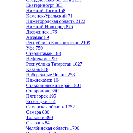
Екатеринбург
863
Нижний Тагил
158
Каменск-Уральский
71
Нижегородская область
2122
Нижний Новгород
875
Дзержинск
176
Арзамас
89
Республика Башкортостан
2109
Уфа
750
Стерлитамак
188
Нефтекамск
90
Республика Татарстан
1827
Казань
818
Набережные Челны
258
Нижнекамск
104
Ставропольский край
1801
Ставрополь
350
Пятигорск
195
Ессентуки
114
Самарская область
1752
Самара
880
Тольятти
390
Сызрань
84
Челябинская область
1706