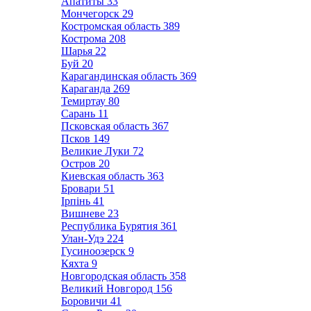
Апатиты
33
Мончегорск
29
Костромская область
389
Кострома
208
Шарья
22
Буй
20
Карагандинская область
369
Караганда
269
Темиртау
80
Сарань
11
Псковская область
367
Псков
149
Великие Луки
72
Остров
20
Киевская область
363
Бровари
51
Ірпінь
41
Вишневе
23
Республика Бурятия
361
Улан-Удэ
224
Гусиноозерск
9
Кяхта
9
Новгородская область
358
Великий Новгород
156
Боровичи
41