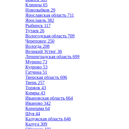
Клинцы
65
Новозыбков
29
Ярославская область
711
Ярославль
382
Рыбинск
117
Тутаев
26
Вологодская область
709
Череповец
250
Вологда
208
Великий Устюг
36
Ленинградская область
699
Мурино
73
Кудрово
53
Гатчина
51
Тверская область
696
Тверь
257
Торжок
43
Кимры
43
Ивановская область
664
Иваново
342
Кинешма
64
Шуя
44
Калужская область
646
Калуга
309