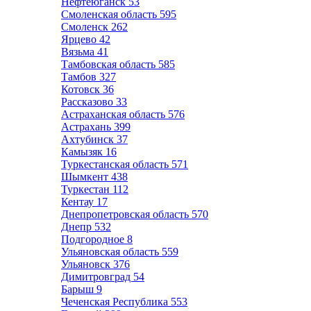
Нефтеюганск
53
Смоленская область
595
Смоленск
262
Ярцево
42
Вязьма
41
Тамбовская область
585
Тамбов
327
Котовск
36
Рассказово
33
Астраханская область
576
Астрахань
399
Ахтубинск
37
Камызяк
16
Туркестанская область
571
Шымкент
438
Туркестан
112
Кентау
17
Днепропетровская область
570
Днепр
532
Подгородное
8
Ульяновская область
559
Ульяновск
376
Димитровград
54
Барыш
9
Чеченская Республика
553