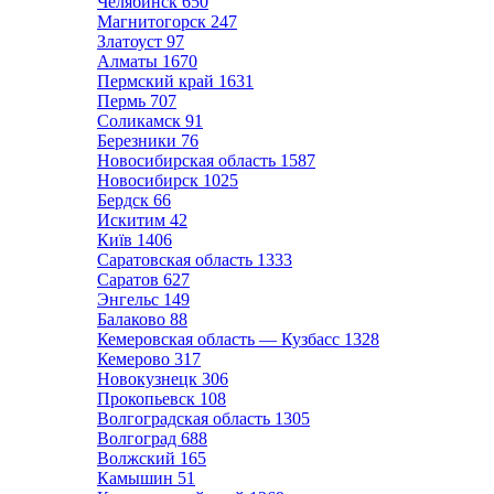
Челябинск
650
Магнитогорск
247
Златоуст
97
Алматы
1670
Пермский край
1631
Пермь
707
Соликамск
91
Березники
76
Новосибирская область
1587
Новосибирск
1025
Бердск
66
Искитим
42
Київ
1406
Саратовская область
1333
Саратов
627
Энгельс
149
Балаково
88
Кемеровская область — Кузбасс
1328
Кемерово
317
Новокузнецк
306
Прокопьевск
108
Волгоградская область
1305
Волгоград
688
Волжский
165
Камышин
51