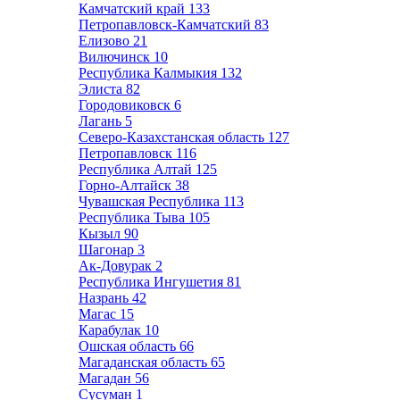
Камчатский край
133
Петропавловск-Камчатский
83
Елизово
21
Вилючинск
10
Республика Калмыкия
132
Элиста
82
Городовиковск
6
Лагань
5
Северо-Казахстанская область
127
Петропавловск
116
Республика Алтай
125
Горно-Алтайск
38
Чувашская Республика
113
Республика Тыва
105
Кызыл
90
Шагонар
3
Ак-Довурак
2
Республика Ингушетия
81
Назрань
42
Магас
15
Карабулак
10
Ошская область
66
Магаданская область
65
Магадан
56
Сусуман
1