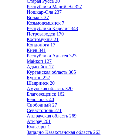
Старая Русса
30
Республика Марий Эл
357
Йошкар-Ола
237
Волжск
37
Козьмодемьянск
7
Республика Карелия
343
Петрозаводск
170
Костомукша
21
Кондопога
17
Киев
341
Республика Адыгея
323
Майкоп
127
Адыгейск
17
Курганская область
305
Курган
257
Шадринск
20
Амурская область
320
Благовещенск
162
Белогорск
40
Свободный
27
Севастополь
271
Атырауская область
269
Атырау
261
Кульсары
1
Западно-Казахстанская область
263