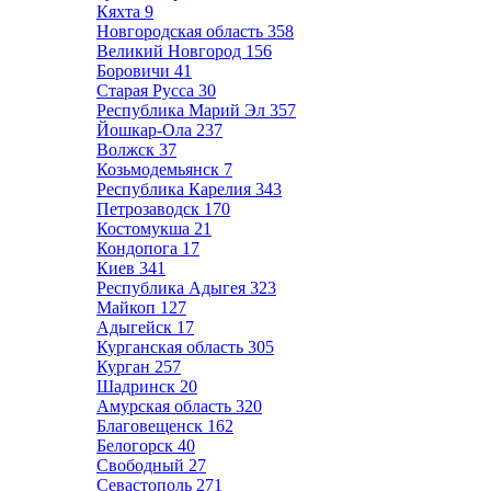
Кяхта
9
Новгородская область
358
Великий Новгород
156
Боровичи
41
Старая Русса
30
Республика Марий Эл
357
Йошкар-Ола
237
Волжск
37
Козьмодемьянск
7
Республика Карелия
343
Петрозаводск
170
Костомукша
21
Кондопога
17
Киев
341
Республика Адыгея
323
Майкоп
127
Адыгейск
17
Курганская область
305
Курган
257
Шадринск
20
Амурская область
320
Благовещенск
162
Белогорск
40
Свободный
27
Севастополь
271