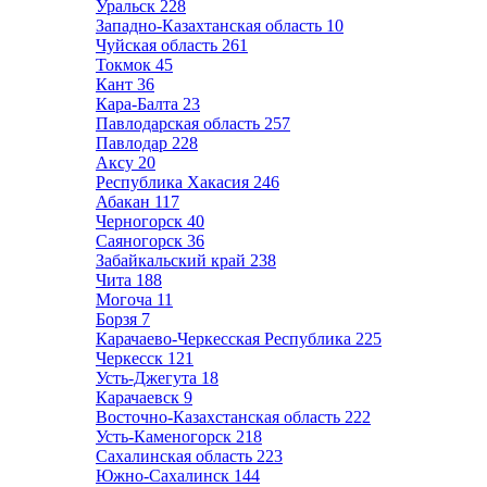
Уральск
228
Западно-Казахтанская область
10
Чуйская область
261
Токмок
45
Кант
36
Кара-Балта
23
Павлодарская область
257
Павлодар
228
Аксу
20
Республика Хакасия
246
Абакан
117
Черногорск
40
Саяногорск
36
Забайкальский край
238
Чита
188
Могоча
11
Борзя
7
Карачаево-Черкесская Республика
225
Черкесск
121
Усть-Джегута
18
Карачаевск
9
Восточно-Казахстанская область
222
Усть-Каменогорск
218
Сахалинская область
223
Южно-Сахалинск
144