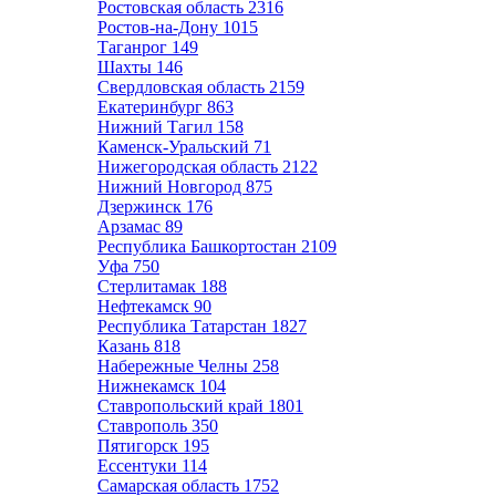
Ростовская область
2316
Ростов-на-Дону
1015
Таганрог
149
Шахты
146
Свердловская область
2159
Екатеринбург
863
Нижний Тагил
158
Каменск-Уральский
71
Нижегородская область
2122
Нижний Новгород
875
Дзержинск
176
Арзамас
89
Республика Башкортостан
2109
Уфа
750
Стерлитамак
188
Нефтекамск
90
Республика Татарстан
1827
Казань
818
Набережные Челны
258
Нижнекамск
104
Ставропольский край
1801
Ставрополь
350
Пятигорск
195
Ессентуки
114
Самарская область
1752