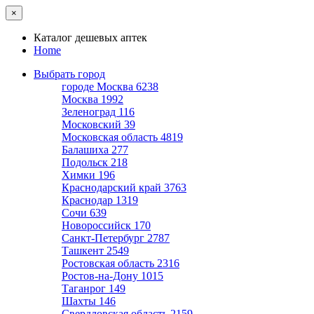
×
Каталог дешевых аптек
Home
Выбрать город
городе Москва
6238
Москва
1992
Зеленоград
116
Московский
39
Московская область
4819
Балашиха
277
Подольск
218
Химки
196
Краснодарский край
3763
Краснодар
1319
Сочи
639
Новороссийск
170
Санкт-Петербург
2787
Ташкент
2549
Ростовская область
2316
Ростов-на-Дону
1015
Таганрог
149
Шахты
146
Свердловская область
2159