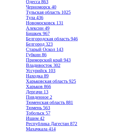
Одесса
863
Черноморск
40
Тульская область
1025
Тула
436
Новомосковск
131
Алексин
49
Бишкек
967
Белгородская область
946
Белгород
323
Старый Оскол
143
Губкин
86
Приморский край
943
Владивосток
302
Уссурийск
103
Находка
89
Харьковская область
925
Харьков
866
Дергачи
13
Пивденное
2
Тюменская область
881
Тюмень
563
Тобольск
57
Ишим
42
Республика Дагестан
872
Махачкала
414