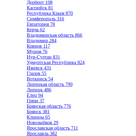
Дербент
108
Каспийск
81
Республика Крым
870
Симферополь
316
Евпатория
78
Керчь
62
Владимирская область
866
Владимир
284
Ковров
117
Муром
76
Нур-Султан
831
Удмуртская Республика
824
Ижевск
431
Глазов
55
Воткинск
54
Липецкая область
799
Липецк
486
Елец
94
Грязи
37
Брянская область
776
Брянск
381
Клинцы
65
Новозыбков
29
Ярославская область
711
Ярославль
382