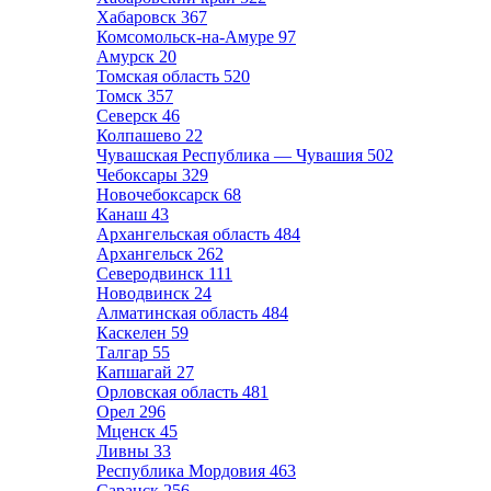
Хабаровск
367
Комсомольск-на-Амуре
97
Амурск
20
Томская область
520
Томск
357
Северск
46
Колпашево
22
Чувашская Республика — Чувашия
502
Чебоксары
329
Новочебоксарск
68
Канаш
43
Архангельская область
484
Архангельск
262
Северодвинск
111
Новодвинск
24
Алматинская область
484
Каскелен
59
Талгар
55
Капшагай
27
Орловская область
481
Орел
296
Мценск
45
Ливны
33
Республика Мордовия
463
Саранск
256