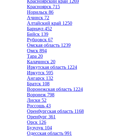
Красноярский край
1269
Красноярск
715
Норильск
86
Ачинск
72
Алтайский край
1250
Барнаул
452
Бийск
139
Рубцовск
67
Омская область
1239
Омск
894
Тара
20
Калачинск
20
Иркутская область
1224
Иркутск
595
Ангарск
132
Братск
108
Воронежская область
1224
Воронеж
798
Лиски
52
Россошь
43
Оренбургская область
1168
Оренбург
361
Орск
126
Бузулук
104
Одесская область
991