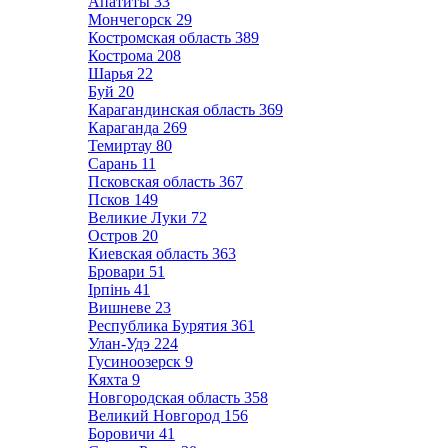
Апатиты
33
Мончегорск
29
Костромская область
389
Кострома
208
Шарья
22
Буй
20
Карагандинская область
369
Караганда
269
Темиртау
80
Сарань
11
Псковская область
367
Псков
149
Великие Луки
72
Остров
20
Киевская область
363
Бровари
51
Ірпінь
41
Вишневе
23
Республика Бурятия
361
Улан-Удэ
224
Гусиноозерск
9
Кяхта
9
Новгородская область
358
Великий Новгород
156
Боровичи
41