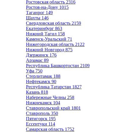
Ростовская область
2316
Ростов-на-Дону
1015
Таганрог
149
Шахты
146
Свердловская область
2159
Екатеринбург
863
Нижний Тагил
158
Каменск-Уральский
71
Нижегородская область
2122
Нижний Новгород
875
Дзержинск
176
Арзамас
89
Республика Башкортостан
2109
Уфа
750
Стерлитамак
188
Нефтекамск
90
Республика Татарстан
1827
Казань
818
Набережные Челны
258
Нижнекамск
104
Ставропольский край
1801
Ставрополь
350
Пятигорск
195
Ессентуки
114
Самарская область
1752