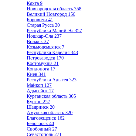
Кяхта
9
Новгородская область
358
Великий Новгород
156
Боровичи
41
Старая Русса
30
Республика Марий Эл
357
Йошкар-Ола
237
Волжск
37
Козьмодемьянск
7
Республика Карелия
343
Петрозаводск
170
Костомукша
21
Кондопога
17
Киев
341
Республика Адыгея
323
Майкоп
127
Адыгейск
17
Курганская область
305
Курган
257
Шадринск
20
Амурская область
320
Благовещенск
162
Белогорск
40
Свободный
27
Севастополь
271