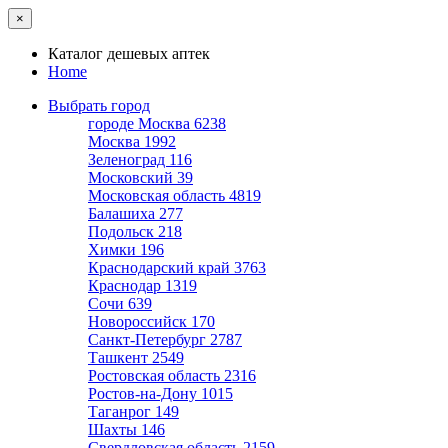
×
Каталог дешевых аптек
Home
Выбрать город
городе Москва
6238
Москва
1992
Зеленоград
116
Московский
39
Московская область
4819
Балашиха
277
Подольск
218
Химки
196
Краснодарский край
3763
Краснодар
1319
Сочи
639
Новороссийск
170
Санкт-Петербург
2787
Ташкент
2549
Ростовская область
2316
Ростов-на-Дону
1015
Таганрог
149
Шахты
146
Свердловская область
2159