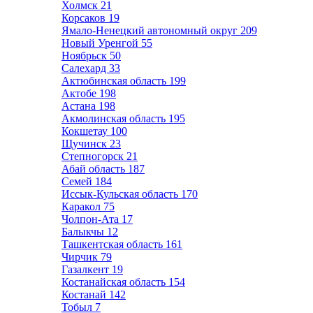
Холмск
21
Корсаков
19
Ямало-Ненецкий автономный округ
209
Новый Уренгой
55
Ноябрьск
50
Салехард
33
Актюбинская область
199
Актобе
198
Астана
198
Акмолинская область
195
Кокшетау
100
Щучинск
23
Степногорск
21
Абай область
187
Семей
184
Иссык-Кульская область
170
Каракол
75
Чолпон-Ата
17
Балыкчы
12
Ташкентская область
161
Чирчик
79
Газалкент
19
Костанайская область
154
Костанай
142
Тобыл
7