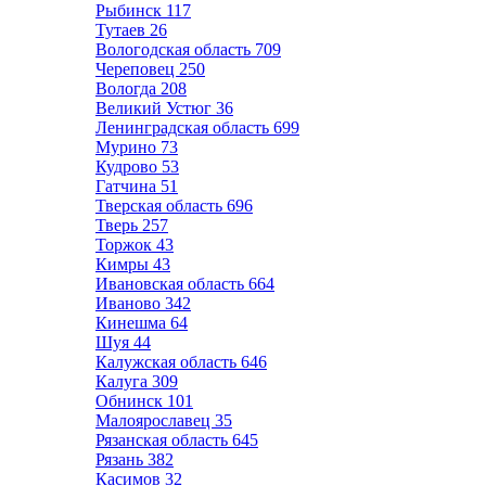
Рыбинск
117
Тутаев
26
Вологодская область
709
Череповец
250
Вологда
208
Великий Устюг
36
Ленинградская область
699
Мурино
73
Кудрово
53
Гатчина
51
Тверская область
696
Тверь
257
Торжок
43
Кимры
43
Ивановская область
664
Иваново
342
Кинешма
64
Шуя
44
Калужская область
646
Калуга
309
Обнинск
101
Малоярославец
35
Рязанская область
645
Рязань
382
Касимов
32