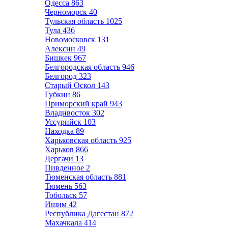
Одесса
863
Черноморск
40
Тульская область
1025
Тула
436
Новомосковск
131
Алексин
49
Бишкек
967
Белгородская область
946
Белгород
323
Старый Оскол
143
Губкин
86
Приморский край
943
Владивосток
302
Уссурийск
103
Находка
89
Харьковская область
925
Харьков
866
Дергачи
13
Пивденное
2
Тюменская область
881
Тюмень
563
Тобольск
57
Ишим
42
Республика Дагестан
872
Махачкала
414