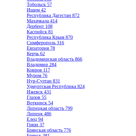
Тобольск
57
Ишим
42
Республика Дагестан
872
Махачкала
414
Дербент
108
Каспийск
81
Республика Крым
870
Симферополь
316
Евпатория
78
Керчь
62
Владимирская область
866
Владимир
284
Ковров
117
Муром
76
Нур-Султан
831
Удмуртская Республика
824
Ижевск
431
Глазов
55
Воткинск
54
Липецкая область
799
Липецк
486
Елец
94
Грязи
37
Брянская область
776
Брянск
381