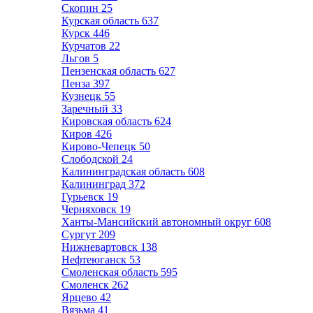
Скопин
25
Курская область
637
Курск
446
Курчатов
22
Льгов
5
Пензенская область
627
Пенза
397
Кузнецк
55
Заречный
33
Кировская область
624
Киров
426
Кирово-Чепецк
50
Слободской
24
Калининградская область
608
Калининград
372
Гурьевск
19
Черняховск
19
Ханты-Мансийский автономный округ
608
Сургут
209
Нижневартовск
138
Нефтеюганск
53
Смоленская область
595
Смоленск
262
Ярцево
42
Вязьма
41