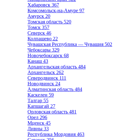
Хабаровск
367
Комсомольск-на-Амуре
97
Амурск
20
Томская область
520
Томск
357
Северск
46
Колпашево
22
Чувашская Республика — Чувашия
502
Чебоксары
329
Новочебоксарск
68
Канаш
43
Архангельская область
484
Архангельск
262
Северодвинск
111
Новодвинск
24
Алматинская область
484
Каскелен
59
Талгар
55
Капшагай
27
Орловская область
481
Орел
296
Мценск
45
Ливны
33
Республика Мордовия
463
Саранск
256