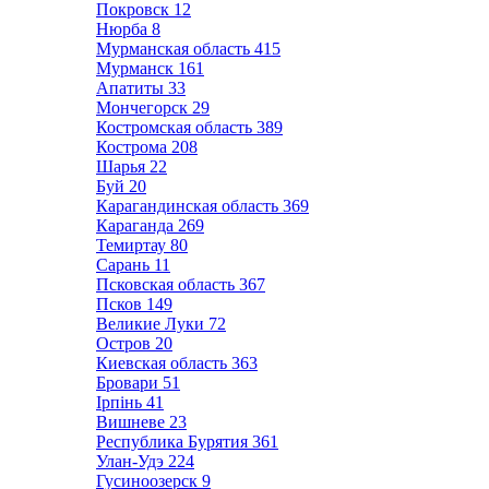
Покровск
12
Нюрба
8
Мурманская область
415
Мурманск
161
Апатиты
33
Мончегорск
29
Костромская область
389
Кострома
208
Шарья
22
Буй
20
Карагандинская область
369
Караганда
269
Темиртау
80
Сарань
11
Псковская область
367
Псков
149
Великие Луки
72
Остров
20
Киевская область
363
Бровари
51
Ірпінь
41
Вишневе
23
Республика Бурятия
361
Улан-Удэ
224
Гусиноозерск
9