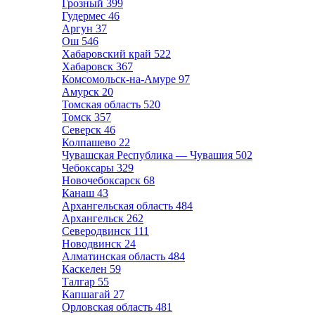
Грозный
399
Гудермес
46
Аргун
37
Ош
546
Хабаровский край
522
Хабаровск
367
Комсомольск-на-Амуре
97
Амурск
20
Томская область
520
Томск
357
Северск
46
Колпашево
22
Чувашская Республика — Чувашия
502
Чебоксары
329
Новочебоксарск
68
Канаш
43
Архангельская область
484
Архангельск
262
Северодвинск
111
Новодвинск
24
Алматинская область
484
Каскелен
59
Талгар
55
Капшагай
27
Орловская область
481