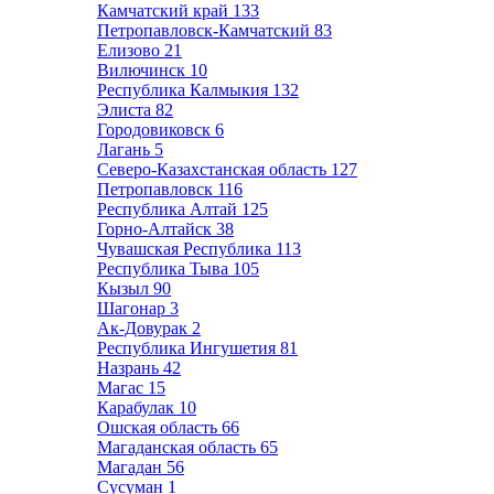
Камчатский край
133
Петропавловск-Камчатский
83
Елизово
21
Вилючинск
10
Республика Калмыкия
132
Элиста
82
Городовиковск
6
Лагань
5
Северо-Казахстанская область
127
Петропавловск
116
Республика Алтай
125
Горно-Алтайск
38
Чувашская Республика
113
Республика Тыва
105
Кызыл
90
Шагонар
3
Ак-Довурак
2
Республика Ингушетия
81
Назрань
42
Магас
15
Карабулак
10
Ошская область
66
Магаданская область
65
Магадан
56
Сусуман
1