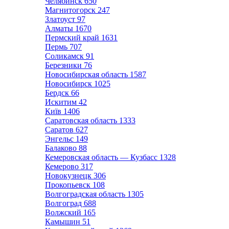
Челябинск
650
Магнитогорск
247
Златоуст
97
Алматы
1670
Пермский край
1631
Пермь
707
Соликамск
91
Березники
76
Новосибирская область
1587
Новосибирск
1025
Бердск
66
Искитим
42
Київ
1406
Саратовская область
1333
Саратов
627
Энгельс
149
Балаково
88
Кемеровская область — Кузбасс
1328
Кемерово
317
Новокузнецк
306
Прокопьевск
108
Волгоградская область
1305
Волгоград
688
Волжский
165
Камышин
51