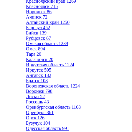
Красноярский край
1269
Красноярск
715
Норильск
86
Ачинск
72
Алтайский край
1250
Барнаул
452
Бийск
139
Рубцовск
67
Омская область
1239
Омск
894
Тара
20
Калачинск
20
Иркутская область
1224
Иркутск
595
Ангарск
132
Братск
108
Воронежская область
1224
Воронеж
798
Лиски
52
Россошь
43
Оренбургская область
1168
Оренбург
361
Орск
126
Бузулук
104
Одесская область
991