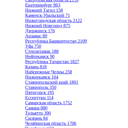
Екатеринбург
863
Нижний Тагил
158
Каменск-Уральский
71
Нижегородская область
2122
Нижний Новгород
875
Дзержинск
176
Арзамас
89
Республика Башкортостан
2109
Уфа
750
Стерлитамак
188
Нефтекамск
90
Республика Татарстан
1827
Казань
818
Набережные Челны
258
Нижнекамск
104
Ставропольский край
1801
Ставрополь
350
Пятигорск
195
Ессентуки
114
Самарская область
1752
Самара
880
Тольятти
390
Сызрань
84
Челябинская область
1706