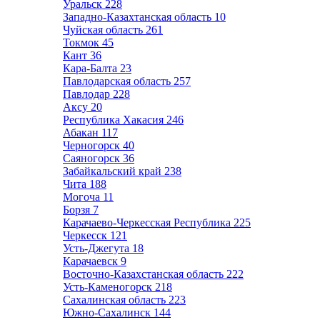
Уральск
228
Западно-Казахтанская область
10
Чуйская область
261
Токмок
45
Кант
36
Кара-Балта
23
Павлодарская область
257
Павлодар
228
Аксу
20
Республика Хакасия
246
Абакан
117
Черногорск
40
Саяногорск
36
Забайкальский край
238
Чита
188
Могоча
11
Борзя
7
Карачаево-Черкесская Республика
225
Черкесск
121
Усть-Джегута
18
Карачаевск
9
Восточно-Казахстанская область
222
Усть-Каменогорск
218
Сахалинская область
223
Южно-Сахалинск
144