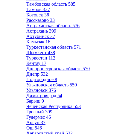
Тамбовская область
585
Тамбов
327
Котовск
36
Рассказово
33
Астраханская область
576
Астрахань
399
Ахтубинск
37
Камызяк
16
Туркестанская область
571
Шымкент
438
Туркестан
112
Кентау
17
Днепропетровская область
570
Днепр
532
Подгородное
8
Ульяновская область
559
Ульяновск
376
Димитровград
54
Барыш
9
Чеченская Республика
553
Грозный
399
Гудермес
46
Аргун
37
Ош
546
Хабаровский край
522