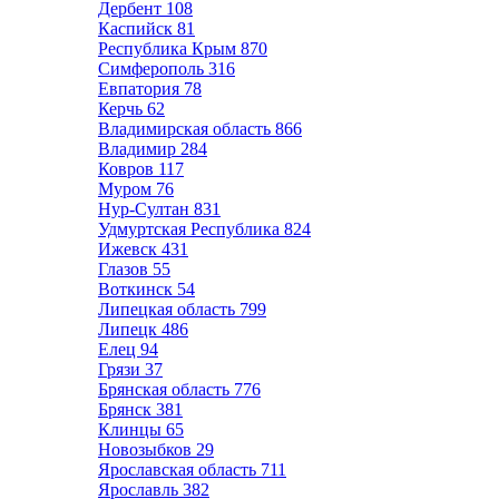
Дербент
108
Каспийск
81
Республика Крым
870
Симферополь
316
Евпатория
78
Керчь
62
Владимирская область
866
Владимир
284
Ковров
117
Муром
76
Нур-Султан
831
Удмуртская Республика
824
Ижевск
431
Глазов
55
Воткинск
54
Липецкая область
799
Липецк
486
Елец
94
Грязи
37
Брянская область
776
Брянск
381
Клинцы
65
Новозыбков
29
Ярославская область
711
Ярославль
382