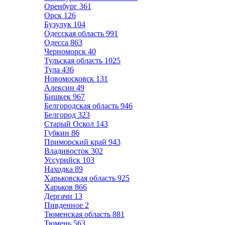
Оренбург
361
Орск
126
Бузулук
104
Одесская область
991
Одесса
863
Черноморск
40
Тульская область
1025
Тула
436
Новомосковск
131
Алексин
49
Бишкек
967
Белгородская область
946
Белгород
323
Старый Оскол
143
Губкин
86
Приморский край
943
Владивосток
302
Уссурийск
103
Находка
89
Харьковская область
925
Харьков
866
Дергачи
13
Пивденное
2
Тюменская область
881
Тюмень
563