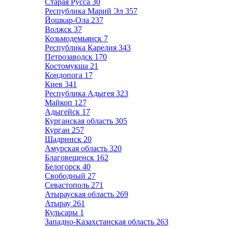
Старая Русса
30
Республика Марий Эл
357
Йошкар-Ола
237
Волжск
37
Козьмодемьянск
7
Республика Карелия
343
Петрозаводск
170
Костомукша
21
Кондопога
17
Киев
341
Республика Адыгея
323
Майкоп
127
Адыгейск
17
Курганская область
305
Курган
257
Шадринск
20
Амурская область
320
Благовещенск
162
Белогорск
40
Свободный
27
Севастополь
271
Атырауская область
269
Атырау
261
Кульсары
1
Западно-Казахстанская область
263