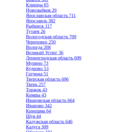
Клинцы
65
Новозыбков
29
Ярославская область
711
Ярославль
382
Рыбинск
117
Тутаев
26
Вологодская область
709
Череповец
250
Вологда
208
Великий Устюг
36
Ленинградская область
699
Мурино
73
Кудрово
53
Гатчина
51
Тверская область
696
Тверь
257
Торжок
43
Кимры
43
Ивановская область
664
Иваново
342
Кинешма
64
Шуя
44
Калужская область
646
Калуга
309