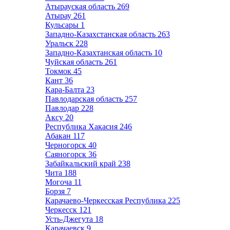
Атырауская область
269
Атырау
261
Кульсары
1
Западно-Казахстанская область
263
Уральск
228
Западно-Казахтанская область
10
Чуйская область
261
Токмок
45
Кант
36
Кара-Балта
23
Павлодарская область
257
Павлодар
228
Аксу
20
Республика Хакасия
246
Абакан
117
Черногорск
40
Саяногорск
36
Забайкальский край
238
Чита
188
Могоча
11
Борзя
7
Карачаево-Черкесская Республика
225
Черкесск
121
Усть-Джегута
18
Карачаевск
9