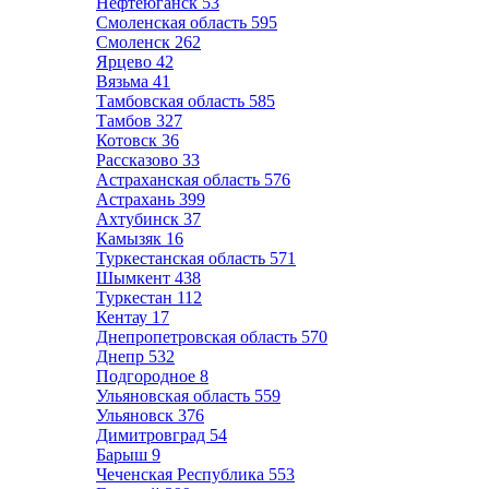
Нефтеюганск
53
Смоленская область
595
Смоленск
262
Ярцево
42
Вязьма
41
Тамбовская область
585
Тамбов
327
Котовск
36
Рассказово
33
Астраханская область
576
Астрахань
399
Ахтубинск
37
Камызяк
16
Туркестанская область
571
Шымкент
438
Туркестан
112
Кентау
17
Днепропетровская область
570
Днепр
532
Подгородное
8
Ульяновская область
559
Ульяновск
376
Димитровград
54
Барыш
9
Чеченская Республика
553