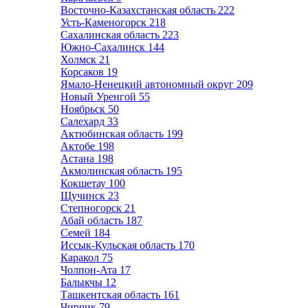
Восточно-Казахстанская область
222
Усть-Каменогорск
218
Сахалинская область
223
Южно-Сахалинск
144
Холмск
21
Корсаков
19
Ямало-Ненецкий автономный округ
209
Новый Уренгой
55
Ноябрьск
50
Салехард
33
Актюбинская область
199
Актобе
198
Астана
198
Акмолинская область
195
Кокшетау
100
Щучинск
23
Степногорск
21
Абай область
187
Семей
184
Иссык-Кульская область
170
Каракол
75
Чолпон-Ата
17
Балыкчы
12
Ташкентская область
161
Чирчик
79