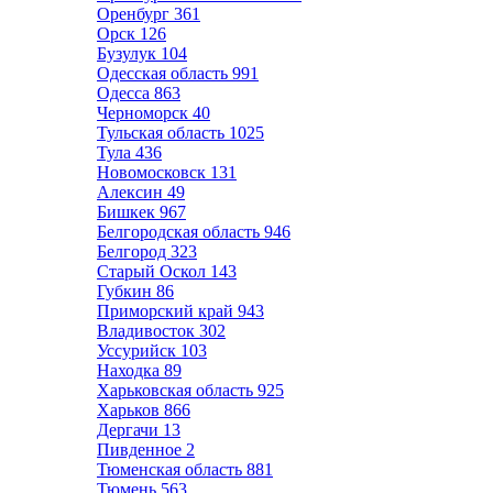
Оренбург
361
Орск
126
Бузулук
104
Одесская область
991
Одесса
863
Черноморск
40
Тульская область
1025
Тула
436
Новомосковск
131
Алексин
49
Бишкек
967
Белгородская область
946
Белгород
323
Старый Оскол
143
Губкин
86
Приморский край
943
Владивосток
302
Уссурийск
103
Находка
89
Харьковская область
925
Харьков
866
Дергачи
13
Пивденное
2
Тюменская область
881
Тюмень
563