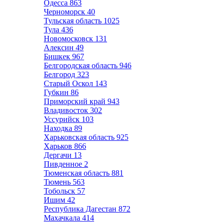
Одесса
863
Черноморск
40
Тульская область
1025
Тула
436
Новомосковск
131
Алексин
49
Бишкек
967
Белгородская область
946
Белгород
323
Старый Оскол
143
Губкин
86
Приморский край
943
Владивосток
302
Уссурийск
103
Находка
89
Харьковская область
925
Харьков
866
Дергачи
13
Пивденное
2
Тюменская область
881
Тюмень
563
Тобольск
57
Ишим
42
Республика Дагестан
872
Махачкала
414