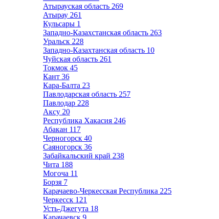
Атырауская область
269
Атырау
261
Кульсары
1
Западно-Казахстанская область
263
Уральск
228
Западно-Казахтанская область
10
Чуйская область
261
Токмок
45
Кант
36
Кара-Балта
23
Павлодарская область
257
Павлодар
228
Аксу
20
Республика Хакасия
246
Абакан
117
Черногорск
40
Саяногорск
36
Забайкальский край
238
Чита
188
Могоча
11
Борзя
7
Карачаево-Черкесская Республика
225
Черкесск
121
Усть-Джегута
18
Карачаевск
9