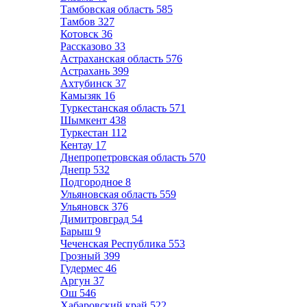
Тамбовская область
585
Тамбов
327
Котовск
36
Рассказово
33
Астраханская область
576
Астрахань
399
Ахтубинск
37
Камызяк
16
Туркестанская область
571
Шымкент
438
Туркестан
112
Кентау
17
Днепропетровская область
570
Днепр
532
Подгородное
8
Ульяновская область
559
Ульяновск
376
Димитровград
54
Барыш
9
Чеченская Республика
553
Грозный
399
Гудермес
46
Аргун
37
Ош
546
Хабаровский край
522