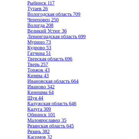
Рыбинск
117
Тутаев
26
Вологодская область
709
Череповец
250
Вологда
208
Великий Устюг
36
Ленинградская область
699
Мурино
73
Кудрово
53
Гатчина
51
Тверская область
696
Тверь
257
Торжок
43
Кимры
43
Ивановская область
664
Иваново
342
Кинешма
64
Шуя
44
Калужская область
646
Калуга
309
Обнинск
101
Малоярославец
35
Рязанская область
645
Рязань
382
Касимов
32