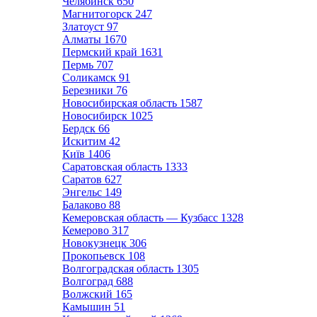
Челябинск
650
Магнитогорск
247
Златоуст
97
Алматы
1670
Пермский край
1631
Пермь
707
Соликамск
91
Березники
76
Новосибирская область
1587
Новосибирск
1025
Бердск
66
Искитим
42
Київ
1406
Саратовская область
1333
Саратов
627
Энгельс
149
Балаково
88
Кемеровская область — Кузбасс
1328
Кемерово
317
Новокузнецк
306
Прокопьевск
108
Волгоградская область
1305
Волгоград
688
Волжский
165
Камышин
51