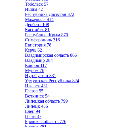
Тобольск
57
Ишим
42
Республика Дагестан
872
Махачкала
414
Дербент
108
Каспийск
81
Республика Крым
870
Симферополь
316
Евпатория
78
Керчь
62
Владимирская область
866
Владимир
284
Ковров
117
Муром
76
Нур-Султан
831
Удмуртская Республика
824
Ижевск
431
Глазов
55
Воткинск
54
Липецкая область
799
Липецк
486
Елец
94
Грязи
37
Брянская область
776
Брянск
381