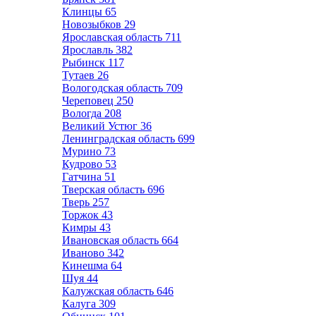
Клинцы
65
Новозыбков
29
Ярославская область
711
Ярославль
382
Рыбинск
117
Тутаев
26
Вологодская область
709
Череповец
250
Вологда
208
Великий Устюг
36
Ленинградская область
699
Мурино
73
Кудрово
53
Гатчина
51
Тверская область
696
Тверь
257
Торжок
43
Кимры
43
Ивановская область
664
Иваново
342
Кинешма
64
Шуя
44
Калужская область
646
Калуга
309