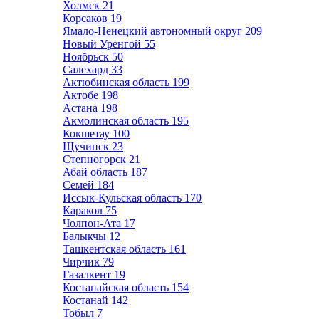
Холмск
21
Корсаков
19
Ямало-Ненецкий автономный округ
209
Новый Уренгой
55
Ноябрьск
50
Салехард
33
Актюбинская область
199
Актобе
198
Астана
198
Акмолинская область
195
Кокшетау
100
Щучинск
23
Степногорск
21
Абай область
187
Семей
184
Иссык-Кульская область
170
Каракол
75
Чолпон-Ата
17
Балыкчы
12
Ташкентская область
161
Чирчик
79
Газалкент
19
Костанайская область
154
Костанай
142
Тобыл
7