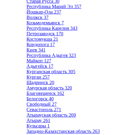
Старая Русса
30
Республика Марий Эл
357
Йошкар-Ола
237
Волжск
37
Козьмодемьянск
7
Республика Карелия
343
Петрозаводск
170
Костомукша
21
Кондопога
17
Киев
341
Республика Адыгея
323
Майкоп
127
Адыгейск
17
Курганская область
305
Курган
257
Шадринск
20
Амурская область
320
Благовещенск
162
Белогорск
40
Свободный
27
Севастополь
271
Атырауская область
269
Атырау
261
Кульсары
1
Западно-Казахстанская область
263