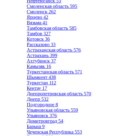
Нефтеюганск
53
Смоленская область
595
Смоленск
262
Ярцево
42
Вязьма
41
Тамбовская область
585
Тамбов
327
Котовск
36
Рассказово
33
Астраханская область
576
Астрахань
399
Ахтубинск
37
Камызяк
16
Туркестанская область
571
Шымкент
438
Туркестан
112
Кентау
17
Днепропетровская область
570
Днепр
532
Подгородное
8
Ульяновская область
559
Ульяновск
376
Димитровград
54
Барыш
9
Чеченская Республика
553