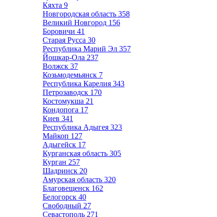
Кяхта
9
Новгородская область
358
Великий Новгород
156
Боровичи
41
Старая Русса
30
Республика Марий Эл
357
Йошкар-Ола
237
Волжск
37
Козьмодемьянск
7
Республика Карелия
343
Петрозаводск
170
Костомукша
21
Кондопога
17
Киев
341
Республика Адыгея
323
Майкоп
127
Адыгейск
17
Курганская область
305
Курган
257
Шадринск
20
Амурская область
320
Благовещенск
162
Белогорск
40
Свободный
27
Севастополь
271