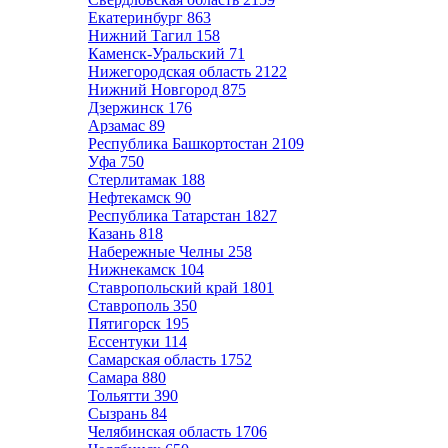
Екатеринбург
863
Нижний Тагил
158
Каменск-Уральский
71
Нижегородская область
2122
Нижний Новгород
875
Дзержинск
176
Арзамас
89
Республика Башкортостан
2109
Уфа
750
Стерлитамак
188
Нефтекамск
90
Республика Татарстан
1827
Казань
818
Набережные Челны
258
Нижнекамск
104
Ставропольский край
1801
Ставрополь
350
Пятигорск
195
Ессентуки
114
Самарская область
1752
Самара
880
Тольятти
390
Сызрань
84
Челябинская область
1706