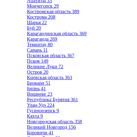
Апатиты
33
Мончегорск
29
Костромская область
389
Кострома
208
Шарья
22
Буй
20
Карагандинская область
369
Караганда
269
Темиртау
80
Сарань
11
Псковская область
367
Псков
149
Великие Луки
72
Остров
20
Киевская область
363
Бровари
51
Ірпінь
41
Вишневе
23
Республика Бурятия
361
Улан-Удэ
224
Гусиноозерск
9
Кяхта
9
Новгородская область
358
Великий Новгород
156
Боровичи
41