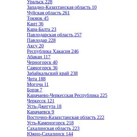
Уральск
228
Западно-Казахтанская область
10
Чуйская область
261
Токмок
45
Кант
36
Кара-Балта
23
Павлодарская область
257
Павлодар
228
Аксу
20
Республика Хакасия
246
Абакан
117
Черногорск
40
Саяногорск
36
Забайкальский край
238
Чита
188
Могоча
11
Борзя
7
Карачаево-Черкесская Республика
225
Черкесск
121
Усть-Джегута
18
Карачаевск
9
Восточно-Казахстанская область
222
Усть-Каменогорск
218
Сахалинская область
223
Южно-Сахалинск
144