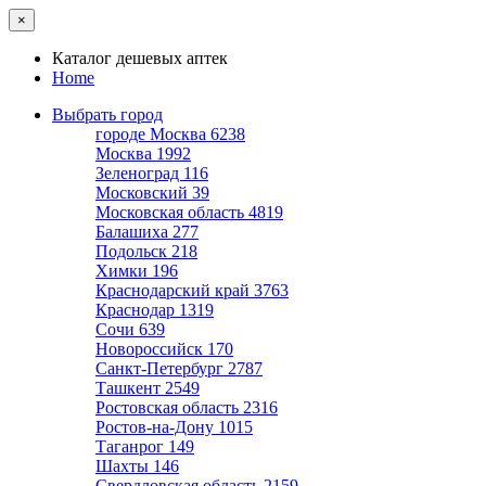
×
Каталог дешевых аптек
Home
Выбрать город
городе Москва
6238
Москва
1992
Зеленоград
116
Московский
39
Московская область
4819
Балашиха
277
Подольск
218
Химки
196
Краснодарский край
3763
Краснодар
1319
Сочи
639
Новороссийск
170
Санкт-Петербург
2787
Ташкент
2549
Ростовская область
2316
Ростов-на-Дону
1015
Таганрог
149
Шахты
146
Свердловская область
2159