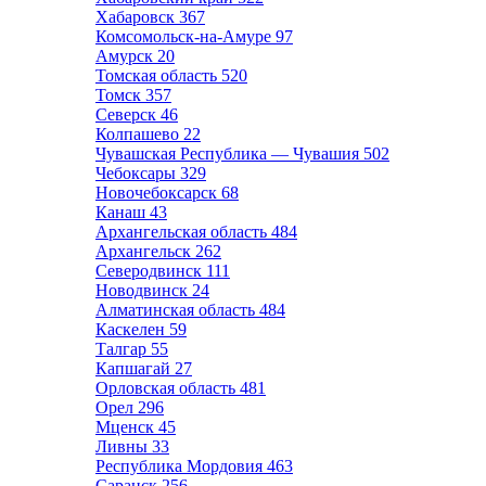
Хабаровск
367
Комсомольск-на-Амуре
97
Амурск
20
Томская область
520
Томск
357
Северск
46
Колпашево
22
Чувашская Республика — Чувашия
502
Чебоксары
329
Новочебоксарск
68
Канаш
43
Архангельская область
484
Архангельск
262
Северодвинск
111
Новодвинск
24
Алматинская область
484
Каскелен
59
Талгар
55
Капшагай
27
Орловская область
481
Орел
296
Мценск
45
Ливны
33
Республика Мордовия
463
Саранск
256