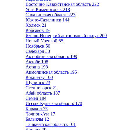
Восточно-Казахстанская область
222
Усть-Каменогорск
218
Сахалинская область
223
Южно-Сахалинск
144
Холмск
21
Корсаков
19
Ямало-Ненецкий автономный округ
209
Новый Уренгой
55
Ноябрьск
50
Салехард
33
Актюбинская область
199
Актобе
198
Астана
198
Акмолинская область
195
Кокшетау
100
Щучинск
23
Степногорск
21
Абай область
187
Семей
184
Иссык-Кульская область
170
Каракол
75
Чолпон-Ата
17
Балыкчы
12
Ташкентская область
161
Чирчик
79