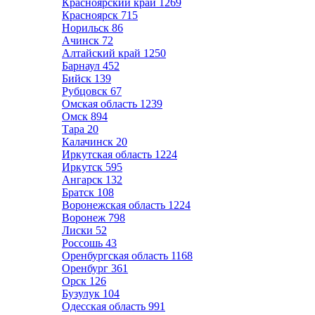
Красноярский край
1269
Красноярск
715
Норильск
86
Ачинск
72
Алтайский край
1250
Барнаул
452
Бийск
139
Рубцовск
67
Омская область
1239
Омск
894
Тара
20
Калачинск
20
Иркутская область
1224
Иркутск
595
Ангарск
132
Братск
108
Воронежская область
1224
Воронеж
798
Лиски
52
Россошь
43
Оренбургская область
1168
Оренбург
361
Орск
126
Бузулук
104
Одесская область
991