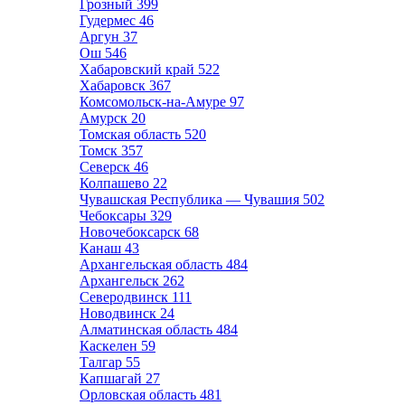
Грозный
399
Гудермес
46
Аргун
37
Ош
546
Хабаровский край
522
Хабаровск
367
Комсомольск-на-Амуре
97
Амурск
20
Томская область
520
Томск
357
Северск
46
Колпашево
22
Чувашская Республика — Чувашия
502
Чебоксары
329
Новочебоксарск
68
Канаш
43
Архангельская область
484
Архангельск
262
Северодвинск
111
Новодвинск
24
Алматинская область
484
Каскелен
59
Талгар
55
Капшагай
27
Орловская область
481