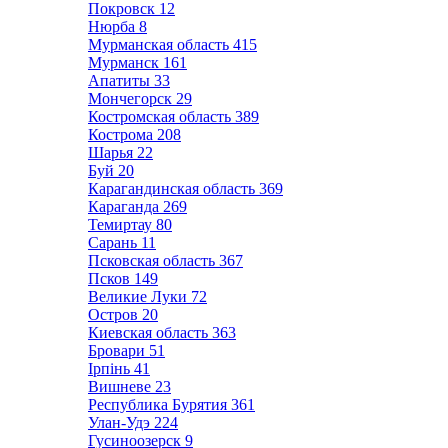
Покровск
12
Нюрба
8
Мурманская область
415
Мурманск
161
Апатиты
33
Мончегорск
29
Костромская область
389
Кострома
208
Шарья
22
Буй
20
Карагандинская область
369
Караганда
269
Темиртау
80
Сарань
11
Псковская область
367
Псков
149
Великие Луки
72
Остров
20
Киевская область
363
Бровари
51
Ірпінь
41
Вишневе
23
Республика Бурятия
361
Улан-Удэ
224
Гусиноозерск
9