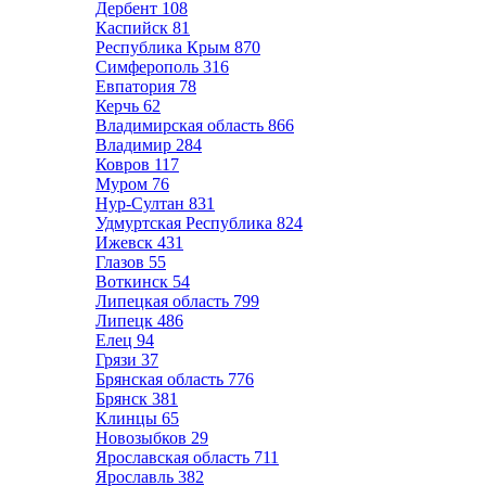
Дербент
108
Каспийск
81
Республика Крым
870
Симферополь
316
Евпатория
78
Керчь
62
Владимирская область
866
Владимир
284
Ковров
117
Муром
76
Нур-Султан
831
Удмуртская Республика
824
Ижевск
431
Глазов
55
Воткинск
54
Липецкая область
799
Липецк
486
Елец
94
Грязи
37
Брянская область
776
Брянск
381
Клинцы
65
Новозыбков
29
Ярославская область
711
Ярославль
382