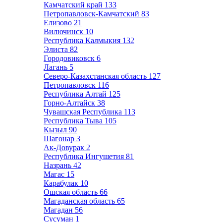
Камчатский край
133
Петропавловск-Камчатский
83
Елизово
21
Вилючинск
10
Республика Калмыкия
132
Элиста
82
Городовиковск
6
Лагань
5
Северо-Казахстанская область
127
Петропавловск
116
Республика Алтай
125
Горно-Алтайск
38
Чувашская Республика
113
Республика Тыва
105
Кызыл
90
Шагонар
3
Ак-Довурак
2
Республика Ингушетия
81
Назрань
42
Магас
15
Карабулак
10
Ошская область
66
Магаданская область
65
Магадан
56
Сусуман
1