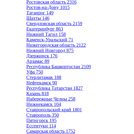
Ростовская область
2316
Ростов-на-Дону
1015
Таганрог
149
Шахты
146
Свердловская область
2159
Екатеринбург
863
Нижний Тагил
158
Каменск-Уральский
71
Нижегородская область
2122
Нижний Новгород
875
Дзержинск
176
Арзамас
89
Республика Башкортостан
2109
Уфа
750
Стерлитамак
188
Нефтекамск
90
Республика Татарстан
1827
Казань
818
Набережные Челны
258
Нижнекамск
104
Ставропольский край
1801
Ставрополь
350
Пятигорск
195
Ессентуки
114
Самарская область
1752