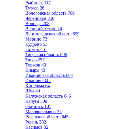
Рыбинск
117
Тутаев
26
Вологодская область
709
Череповец
250
Вологда
208
Великий Устюг
36
Ленинградская область
699
Мурино
73
Кудрово
53
Гатчина
51
Тверская область
696
Тверь
257
Торжок
43
Кимры
43
Ивановская область
664
Иваново
342
Кинешма
64
Шуя
44
Калужская область
646
Калуга
309
Обнинск
101
Малоярославец
35
Рязанская область
645
Рязань
382
Касимов
32