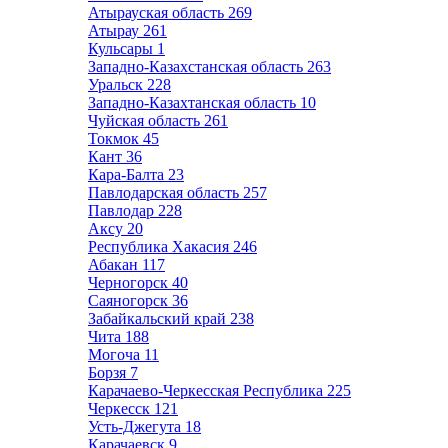
Атырауская область
269
Атырау
261
Кульсары
1
Западно-Казахстанская область
263
Уральск
228
Западно-Казахтанская область
10
Чуйская область
261
Токмок
45
Кант
36
Кара-Балта
23
Павлодарская область
257
Павлодар
228
Аксу
20
Республика Хакасия
246
Абакан
117
Черногорск
40
Саяногорск
36
Забайкальский край
238
Чита
188
Могоча
11
Борзя
7
Карачаево-Черкесская Республика
225
Черкесск
121
Усть-Джегута
18
Карачаевск
9