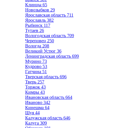
Клинцы
65
Новозыбков
29
Ярославская область
711
Ярославль
382
Рыбинск
117
Тутаев
26
Вологодская область
709
Череповец
250
Вологда
208
Великий Устюг
36
Ленинградская область
699
Мурино
73
Кудрово
53
Гатчина
51
Тверская область
696
Тверь
257
Торжок
43
Кимры
43
Ивановская область
664
Иваново
342
Кинешма
64
Шуя
44
Калужская область
646
Калуга
309