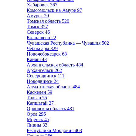
Хабаровск
367
Комсомольск-на-Амуре
97
Амурск
20
Томская область
520
Томск
357
Северск
46
Колпашево
22
Чувашская Республика — Чувашия
502
Чебоксары
329
Новочебоксарск
68
Канаш
43
Архангельская область
484
Архангельск
262
Северодвинск
111
Новодвинск
24
Алматинская область
484
Каскелен
59
Талгар
55
Капшагай
27
Орловская область
481
Орел
296
Мценск
45
Ливны
33
Республика Мордовия
463
Саранск
256