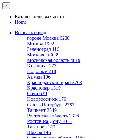
×
Каталог дешевых аптек
Home
Выбрать город
городе Москва
6238
Москва
1992
Зеленоград
116
Московский
39
Московская область
4819
Балашиха
277
Подольск
218
Химки
196
Краснодарский край
3763
Краснодар
1319
Сочи
639
Новороссийск
170
Санкт-Петербург
2787
Ташкент
2549
Ростовская область
2316
Ростов-на-Дону
1015
Таганрог
149
Шахты
146
Свердловская область
2159