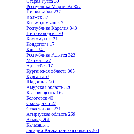
Старая Русса
30
Республика Марий Эл
357
Йошкар-Ола
237
Волжск
37
Козьмодемьянск
7
Республика Карелия
343
Петрозаводск
170
Костомукша
21
Кондопога
17
Киев
341
Республика Адыгея
323
Майкоп
127
Адыгейск
17
Курганская область
305
Курган
257
Шадринск
20
Амурская область
320
Благовещенск
162
Белогорск
40
Свободный
27
Севастополь
271
Атырауская область
269
Атырау
261
Кульсары
1
Западно-Казахстанская область
263