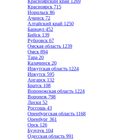
Красноярский край
1269
Красноярск
715
Норильск
86
Ачинск
72
Алтайский край
1250
Барнаул
452
Бийск
139
Рубцовск
67
Омская область
1239
Омск
894
Тара
20
Калачинск
20
Иркутская область
1224
Иркутск
595
Ангарск
132
Братск
108
Воронежская область
1224
Воронеж
798
Лиски
52
Россошь
43
Оренбургская область
1168
Оренбург
361
Орск
126
Бузулук
104
Одесская область
991