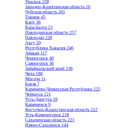
Уральск
228
Западно-Казахтанская область
10
Чуйская область
261
Токмок
45
Кант
36
Кара-Балта
23
Павлодарская область
257
Павлодар
228
Аксу
20
Республика Хакасия
246
Абакан
117
Черногорск
40
Саяногорск
36
Забайкальский край
238
Чита
188
Могоча
11
Борзя
7
Карачаево-Черкесская Республика
225
Черкесск
121
Усть-Джегута
18
Карачаевск
9
Восточно-Казахстанская область
222
Усть-Каменогорск
218
Сахалинская область
223
Южно-Сахалинск
144