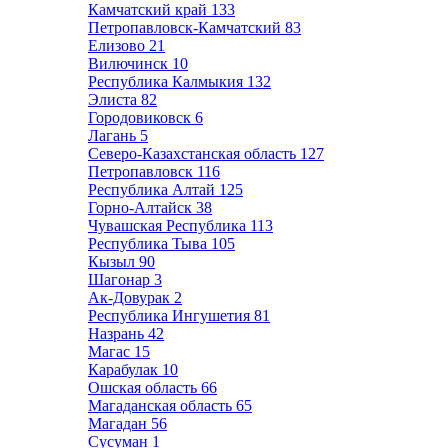
Камчатский край
133
Петропавловск-Камчатский
83
Елизово
21
Вилючинск
10
Республика Калмыкия
132
Элиста
82
Городовиковск
6
Лагань
5
Северо-Казахстанская область
127
Петропавловск
116
Республика Алтай
125
Горно-Алтайск
38
Чувашская Республика
113
Республика Тыва
105
Кызыл
90
Шагонар
3
Ак-Довурак
2
Республика Ингушетия
81
Назрань
42
Магас
15
Карабулак
10
Ошская область
66
Магаданская область
65
Магадан
56
Сусуман
1