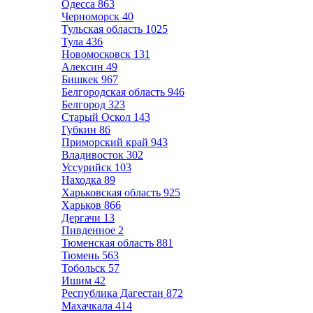
Одесса
863
Черноморск
40
Тульская область
1025
Тула
436
Новомосковск
131
Алексин
49
Бишкек
967
Белгородская область
946
Белгород
323
Старый Оскол
143
Губкин
86
Приморский край
943
Владивосток
302
Уссурийск
103
Находка
89
Харьковская область
925
Харьков
866
Дергачи
13
Пивденное
2
Тюменская область
881
Тюмень
563
Тобольск
57
Ишим
42
Республика Дагестан
872
Махачкала
414