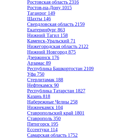
Ростовская область
2316
Ростов-на-Дону
1015
Таганрог
149
Шахты
146
Свердловская область
2159
Екатеринбург
863
Нижний Тагил
158
Каменск-Уральский
71
Нижегородская область
2122
Нижний Новгород
875
Дзержинск
176
Арзамас
89
Республика Башкортостан
2109
Уфа
750
Стерлитамак
188
Нефтекамск
90
Республика Татарстан
1827
Казань
818
Набережные Челны
258
Нижнекамск
104
Ставропольский край
1801
Ставрополь
350
Пятигорск
195
Ессентуки
114
Самарская область
1752