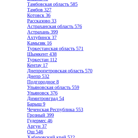
Тамбовская область
585
Тамбов
327
Котовск
36
Рассказово
33
Астраханская область
576
Астрахань
399
Ахтубинск
37
Камызяк
16
Туркестанская область
571
Шымкент
438
Туркестан
112
Кентау
17
Днепропетровская область
570
Днепр
532
Подгородное
8
Ульяновская область
559
Ульяновск
376
Димитровград
54
Барыш
9
Чеченская Республика
553
Грозный
399
Гудермес
46
Аргун
37
Ош
546
Хабаровский край
522