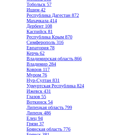
Тобольск
57
Ишим
42
Республика Дагестан
872
Махачкала
414
Дербент
108
Каспийск
81
Республика Крым
870
Симферополь
316
Евпатория
78
Керчь
62
Владимирская область
866
Владимир
284
Ковров
117
Муром
76
Нур-Султан
831
Удмуртская Республика
824
Ижевск
431
Глазов
55
Воткинск
54
Липецкая область
799
Липецк
486
Елец
94
Грязи
37
Брянская область
776
Брянск
381