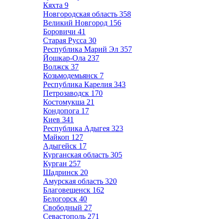
Кяхта
9
Новгородская область
358
Великий Новгород
156
Боровичи
41
Старая Русса
30
Республика Марий Эл
357
Йошкар-Ола
237
Волжск
37
Козьмодемьянск
7
Республика Карелия
343
Петрозаводск
170
Костомукша
21
Кондопога
17
Киев
341
Республика Адыгея
323
Майкоп
127
Адыгейск
17
Курганская область
305
Курган
257
Шадринск
20
Амурская область
320
Благовещенск
162
Белогорск
40
Свободный
27
Севастополь
271