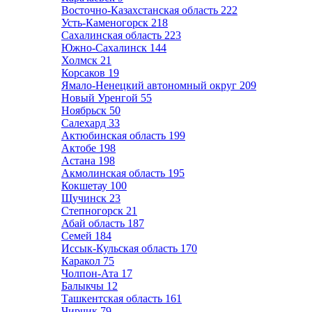
Восточно-Казахстанская область
222
Усть-Каменогорск
218
Сахалинская область
223
Южно-Сахалинск
144
Холмск
21
Корсаков
19
Ямало-Ненецкий автономный округ
209
Новый Уренгой
55
Ноябрьск
50
Салехард
33
Актюбинская область
199
Актобе
198
Астана
198
Акмолинская область
195
Кокшетау
100
Щучинск
23
Степногорск
21
Абай область
187
Семей
184
Иссык-Кульская область
170
Каракол
75
Чолпон-Ата
17
Балыкчы
12
Ташкентская область
161
Чирчик
79