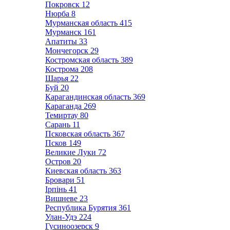
Покровск
12
Нюрба
8
Мурманская область
415
Мурманск
161
Апатиты
33
Мончегорск
29
Костромская область
389
Кострома
208
Шарья
22
Буй
20
Карагандинская область
369
Караганда
269
Темиртау
80
Сарань
11
Псковская область
367
Псков
149
Великие Луки
72
Остров
20
Киевская область
363
Бровари
51
Ірпінь
41
Вишневе
23
Республика Бурятия
361
Улан-Удэ
224
Гусиноозерск
9