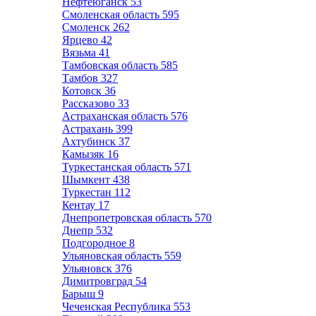
Нефтеюганск
53
Смоленская область
595
Смоленск
262
Ярцево
42
Вязьма
41
Тамбовская область
585
Тамбов
327
Котовск
36
Рассказово
33
Астраханская область
576
Астрахань
399
Ахтубинск
37
Камызяк
16
Туркестанская область
571
Шымкент
438
Туркестан
112
Кентау
17
Днепропетровская область
570
Днепр
532
Подгородное
8
Ульяновская область
559
Ульяновск
376
Димитровград
54
Барыш
9
Чеченская Республика
553