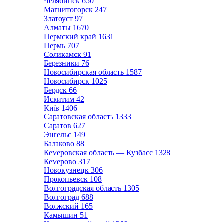
Челябинск
650
Магнитогорск
247
Златоуст
97
Алматы
1670
Пермский край
1631
Пермь
707
Соликамск
91
Березники
76
Новосибирская область
1587
Новосибирск
1025
Бердск
66
Искитим
42
Київ
1406
Саратовская область
1333
Саратов
627
Энгельс
149
Балаково
88
Кемеровская область — Кузбасс
1328
Кемерово
317
Новокузнецк
306
Прокопьевск
108
Волгоградская область
1305
Волгоград
688
Волжский
165
Камышин
51