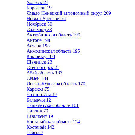
Холмск
21
Корсаков
19
Ямало-Ненецкий автономный округ
209
Новый Уренгой
55
Ноябрьск
50
Салехард
33
Актюбинская область
199
Актобе
198
Астана
198
Акмолинская область
195
Кокшетау
100
Щучинск
23
Степногорск
21
Абай область
187
Семей
184
Иссык-Кульская область
170
Каракол
75
Чолпон-Ата
17
Балыкчы
12
Ташкентская область
161
Чирчик
79
Газалкент
19
Костанайская область
154
Костанай
142
Тобыл
7