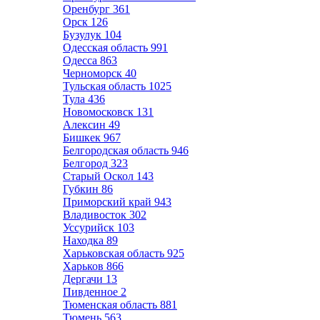
Оренбург
361
Орск
126
Бузулук
104
Одесская область
991
Одесса
863
Черноморск
40
Тульская область
1025
Тула
436
Новомосковск
131
Алексин
49
Бишкек
967
Белгородская область
946
Белгород
323
Старый Оскол
143
Губкин
86
Приморский край
943
Владивосток
302
Уссурийск
103
Находка
89
Харьковская область
925
Харьков
866
Дергачи
13
Пивденное
2
Тюменская область
881
Тюмень
563