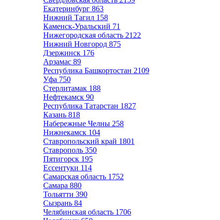
Екатеринбург
863
Нижний Тагил
158
Каменск-Уральский
71
Нижегородская область
2122
Нижний Новгород
875
Дзержинск
176
Арзамас
89
Республика Башкортостан
2109
Уфа
750
Стерлитамак
188
Нефтекамск
90
Республика Татарстан
1827
Казань
818
Набережные Челны
258
Нижнекамск
104
Ставропольский край
1801
Ставрополь
350
Пятигорск
195
Ессентуки
114
Самарская область
1752
Самара
880
Тольятти
390
Сызрань
84
Челябинская область
1706