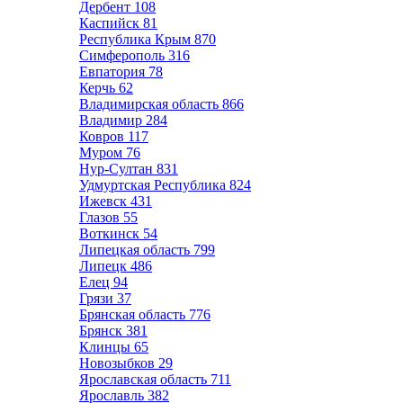
Дербент
108
Каспийск
81
Республика Крым
870
Симферополь
316
Евпатория
78
Керчь
62
Владимирская область
866
Владимир
284
Ковров
117
Муром
76
Нур-Султан
831
Удмуртская Республика
824
Ижевск
431
Глазов
55
Воткинск
54
Липецкая область
799
Липецк
486
Елец
94
Грязи
37
Брянская область
776
Брянск
381
Клинцы
65
Новозыбков
29
Ярославская область
711
Ярославль
382