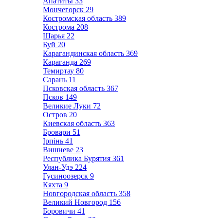
Апатиты
33
Мончегорск
29
Костромская область
389
Кострома
208
Шарья
22
Буй
20
Карагандинская область
369
Караганда
269
Темиртау
80
Сарань
11
Псковская область
367
Псков
149
Великие Луки
72
Остров
20
Киевская область
363
Бровари
51
Ірпінь
41
Вишневе
23
Республика Бурятия
361
Улан-Удэ
224
Гусиноозерск
9
Кяхта
9
Новгородская область
358
Великий Новгород
156
Боровичи
41