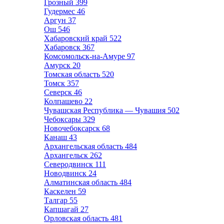
Грозный
399
Гудермес
46
Аргун
37
Ош
546
Хабаровский край
522
Хабаровск
367
Комсомольск-на-Амуре
97
Амурск
20
Томская область
520
Томск
357
Северск
46
Колпашево
22
Чувашская Республика — Чувашия
502
Чебоксары
329
Новочебоксарск
68
Канаш
43
Архангельская область
484
Архангельск
262
Северодвинск
111
Новодвинск
24
Алматинская область
484
Каскелен
59
Талгар
55
Капшагай
27
Орловская область
481