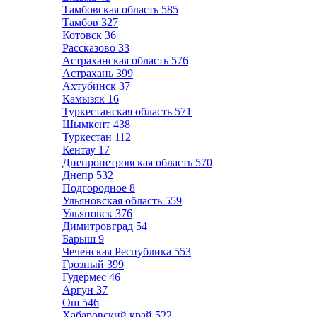
Тамбовская область
585
Тамбов
327
Котовск
36
Рассказово
33
Астраханская область
576
Астрахань
399
Ахтубинск
37
Камызяк
16
Туркестанская область
571
Шымкент
438
Туркестан
112
Кентау
17
Днепропетровская область
570
Днепр
532
Подгородное
8
Ульяновская область
559
Ульяновск
376
Димитровград
54
Барыш
9
Чеченская Республика
553
Грозный
399
Гудермес
46
Аргун
37
Ош
546
Хабаровский край
522