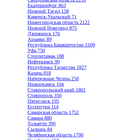
Екатеринбург
863
Нижний Тагил
158
Каменск-Уральский
71
Нижегородская область
2122
Нижний Новгород
875
Дзержинск
176
Арзамас
89
Республика Башкортостан
2109
Уфа
750
Стерлитамак
188
Нефтекамск
90
Республика Татарстан
1827
Казань
818
Набережные Челны
258
Нижнекамск
104
Ставропольский край
1801
Ставрополь
350
Пятигорск
195
Ессентуки
114
Самарская область
1752
Самара
880
Тольятти
390
Сызрань
84
Челябинская область
1706