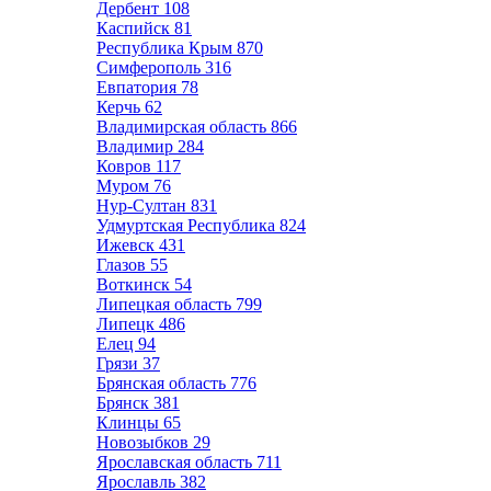
Дербент
108
Каспийск
81
Республика Крым
870
Симферополь
316
Евпатория
78
Керчь
62
Владимирская область
866
Владимир
284
Ковров
117
Муром
76
Нур-Султан
831
Удмуртская Республика
824
Ижевск
431
Глазов
55
Воткинск
54
Липецкая область
799
Липецк
486
Елец
94
Грязи
37
Брянская область
776
Брянск
381
Клинцы
65
Новозыбков
29
Ярославская область
711
Ярославль
382