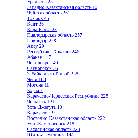
Уральск
228
Западно-Казахтанская область
10
Чуйская область
261
Токмок
45
Кант
36
Кара-Балта
23
Павлодарская область
257
Павлодар
228
Аксу
20
Республика Хакасия
246
Абакан
117
Черногорск
40
Саяногорск
36
Забайкальский край
238
Чита
188
Могоча
11
Борзя
7
Карачаево-Черкесская Республика
225
Черкесск
121
Усть-Джегута
18
Карачаевск
9
Восточно-Казахстанская область
222
Усть-Каменогорск
218
Сахалинская область
223
Южно-Сахалинск
144