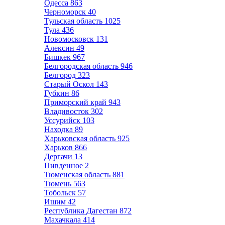
Одесса
863
Черноморск
40
Тульская область
1025
Тула
436
Новомосковск
131
Алексин
49
Бишкек
967
Белгородская область
946
Белгород
323
Старый Оскол
143
Губкин
86
Приморский край
943
Владивосток
302
Уссурийск
103
Находка
89
Харьковская область
925
Харьков
866
Дергачи
13
Пивденное
2
Тюменская область
881
Тюмень
563
Тобольск
57
Ишим
42
Республика Дагестан
872
Махачкала
414