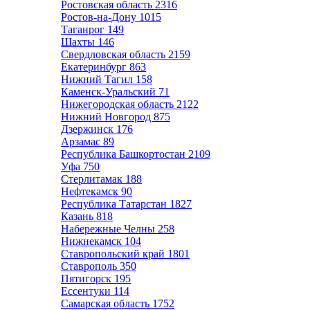
Ростовская область
2316
Ростов-на-Дону
1015
Таганрог
149
Шахты
146
Свердловская область
2159
Екатеринбург
863
Нижний Тагил
158
Каменск-Уральский
71
Нижегородская область
2122
Нижний Новгород
875
Дзержинск
176
Арзамас
89
Республика Башкортостан
2109
Уфа
750
Стерлитамак
188
Нефтекамск
90
Республика Татарстан
1827
Казань
818
Набережные Челны
258
Нижнекамск
104
Ставропольский край
1801
Ставрополь
350
Пятигорск
195
Ессентуки
114
Самарская область
1752