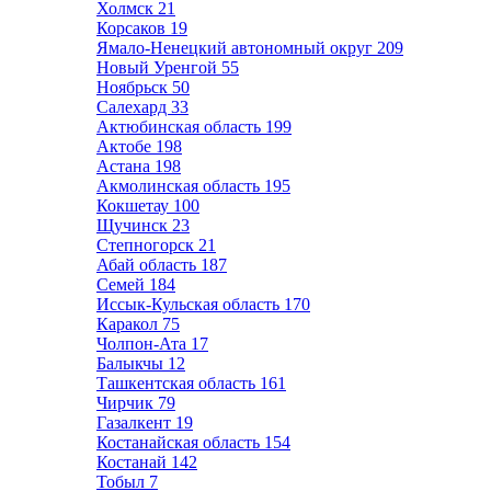
Холмск
21
Корсаков
19
Ямало-Ненецкий автономный округ
209
Новый Уренгой
55
Ноябрьск
50
Салехард
33
Актюбинская область
199
Актобе
198
Астана
198
Акмолинская область
195
Кокшетау
100
Щучинск
23
Степногорск
21
Абай область
187
Семей
184
Иссык-Кульская область
170
Каракол
75
Чолпон-Ата
17
Балыкчы
12
Ташкентская область
161
Чирчик
79
Газалкент
19
Костанайская область
154
Костанай
142
Тобыл
7