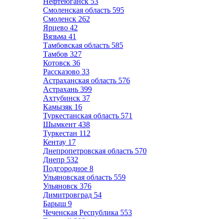
Нефтеюганск
53
Смоленская область
595
Смоленск
262
Ярцево
42
Вязьма
41
Тамбовская область
585
Тамбов
327
Котовск
36
Рассказово
33
Астраханская область
576
Астрахань
399
Ахтубинск
37
Камызяк
16
Туркестанская область
571
Шымкент
438
Туркестан
112
Кентау
17
Днепропетровская область
570
Днепр
532
Подгородное
8
Ульяновская область
559
Ульяновск
376
Димитровград
54
Барыш
9
Чеченская Республика
553