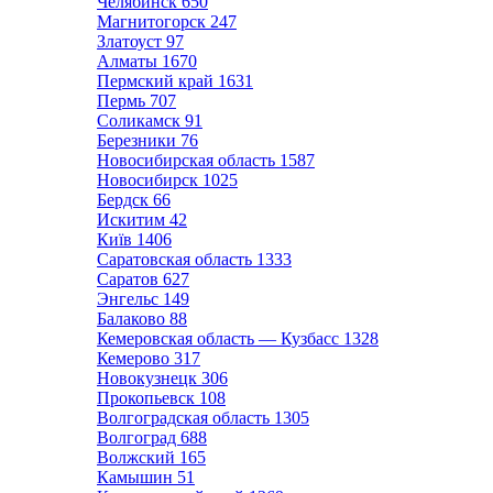
Челябинск
650
Магнитогорск
247
Златоуст
97
Алматы
1670
Пермский край
1631
Пермь
707
Соликамск
91
Березники
76
Новосибирская область
1587
Новосибирск
1025
Бердск
66
Искитим
42
Київ
1406
Саратовская область
1333
Саратов
627
Энгельс
149
Балаково
88
Кемеровская область — Кузбасс
1328
Кемерово
317
Новокузнецк
306
Прокопьевск
108
Волгоградская область
1305
Волгоград
688
Волжский
165
Камышин
51