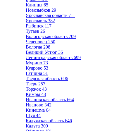
Клинцы
65
Новозыбков
29
Ярославская область
711
Ярославль
382
Рыбинск
117
Тутаев
26
Вологодская область
709
Череповец
250
Вологда
208
Великий Устюг
36
Ленинградская область
699
Мурино
73
Кудрово
53
Гатчина
51
Тверская область
696
Тверь
257
Торжок
43
Кимры
43
Ивановская область
664
Иваново
342
Кинешма
64
Шуя
44
Калужская область
646
Калуга
309