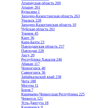
Атырауская область
269
Атырау
261
Кульсары
1
Западно-Казахстанская область
263
Уральск
228
Западно-Казахтанская область
10
Чуйская область
261
Токмок
45
Кант
36
Кара-Балта
23
Павлодарская область
257
Павлодар
228
Аксу
20
Республика Хакасия
246
Абакан
117
Черногорск
40
Саяногорск
36
Забайкальский край
238
Чита
188
Могоча
11
Борзя
7
Карачаево-Черкесская Республика
225
Черкесск
121
Усть-Джегута
18
Карачаевск
9