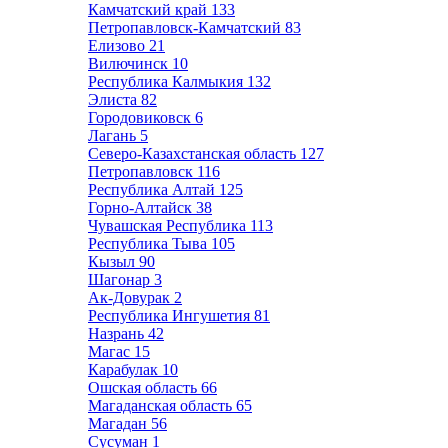
Камчатский край
133
Петропавловск-Камчатский
83
Елизово
21
Вилючинск
10
Республика Калмыкия
132
Элиста
82
Городовиковск
6
Лагань
5
Северо-Казахстанская область
127
Петропавловск
116
Республика Алтай
125
Горно-Алтайск
38
Чувашская Республика
113
Республика Тыва
105
Кызыл
90
Шагонар
3
Ак-Довурак
2
Республика Ингушетия
81
Назрань
42
Магас
15
Карабулак
10
Ошская область
66
Магаданская область
65
Магадан
56
Сусуман
1