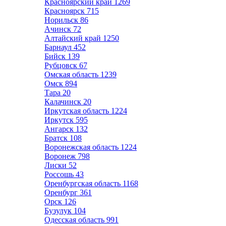
Красноярский край
1269
Красноярск
715
Норильск
86
Ачинск
72
Алтайский край
1250
Барнаул
452
Бийск
139
Рубцовск
67
Омская область
1239
Омск
894
Тара
20
Калачинск
20
Иркутская область
1224
Иркутск
595
Ангарск
132
Братск
108
Воронежская область
1224
Воронеж
798
Лиски
52
Россошь
43
Оренбургская область
1168
Оренбург
361
Орск
126
Бузулук
104
Одесская область
991