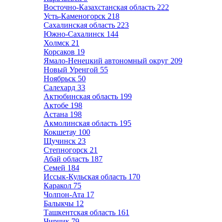
Восточно-Казахстанская область
222
Усть-Каменогорск
218
Сахалинская область
223
Южно-Сахалинск
144
Холмск
21
Корсаков
19
Ямало-Ненецкий автономный округ
209
Новый Уренгой
55
Ноябрьск
50
Салехард
33
Актюбинская область
199
Актобе
198
Астана
198
Акмолинская область
195
Кокшетау
100
Щучинск
23
Степногорск
21
Абай область
187
Семей
184
Иссык-Кульская область
170
Каракол
75
Чолпон-Ата
17
Балыкчы
12
Ташкентская область
161
Чирчик
79