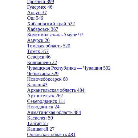
Грозный
399
Гудермес
46
Аргун
37
Ош
546
Хабаровский край
522
Хабаровск
367
Комсомольск-на-Амуре
97
Амурск
20
Томская область
520
Томск
357
Северск
46
Колпашево
22
Чувашская Республика — Чувашия
502
Чебоксары
329
Новочебоксарск
68
Канаш
43
Архангельская область
484
Архангельск
262
Северодвинск
111
Новодвинск
24
Алматинская область
484
Каскелен
59
Талгар
55
Капшагай
27
Орловская область
481