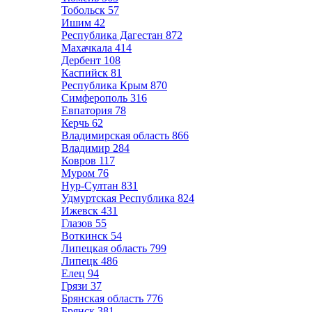
Тобольск
57
Ишим
42
Республика Дагестан
872
Махачкала
414
Дербент
108
Каспийск
81
Республика Крым
870
Симферополь
316
Евпатория
78
Керчь
62
Владимирская область
866
Владимир
284
Ковров
117
Муром
76
Нур-Султан
831
Удмуртская Республика
824
Ижевск
431
Глазов
55
Воткинск
54
Липецкая область
799
Липецк
486
Елец
94
Грязи
37
Брянская область
776
Брянск
381