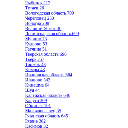
Рыбинск
117
Тутаев
26
Вологодская область
709
Череповец
250
Вологда
208
Великий Устюг
36
Ленинградская область
699
Мурино
73
Кудрово
53
Гатчина
51
Тверская область
696
Тверь
257
Торжок
43
Кимры
43
Ивановская область
664
Иваново
342
Кинешма
64
Шуя
44
Калужская область
646
Калуга
309
Обнинск
101
Малоярославец
35
Рязанская область
645
Рязань
382
Касимов
32