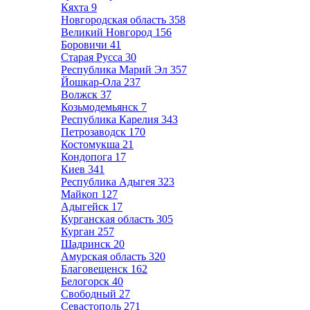
Кяхта
9
Новгородская область
358
Великий Новгород
156
Боровичи
41
Старая Русса
30
Республика Марий Эл
357
Йошкар-Ола
237
Волжск
37
Козьмодемьянск
7
Республика Карелия
343
Петрозаводск
170
Костомукша
21
Кондопога
17
Киев
341
Республика Адыгея
323
Майкоп
127
Адыгейск
17
Курганская область
305
Курган
257
Шадринск
20
Амурская область
320
Благовещенск
162
Белогорск
40
Свободный
27
Севастополь
271