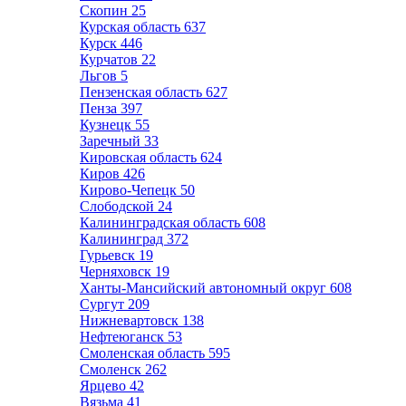
Скопин
25
Курская область
637
Курск
446
Курчатов
22
Льгов
5
Пензенская область
627
Пенза
397
Кузнецк
55
Заречный
33
Кировская область
624
Киров
426
Кирово-Чепецк
50
Слободской
24
Калининградская область
608
Калининград
372
Гурьевск
19
Черняховск
19
Ханты-Мансийский автономный округ
608
Сургут
209
Нижневартовск
138
Нефтеюганск
53
Смоленская область
595
Смоленск
262
Ярцево
42
Вязьма
41