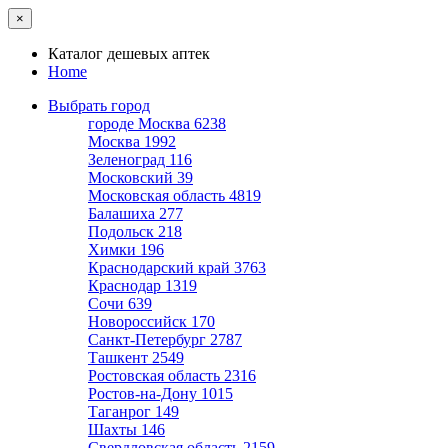
×
Каталог дешевых аптек
Home
Выбрать город
городе Москва
6238
Москва
1992
Зеленоград
116
Московский
39
Московская область
4819
Балашиха
277
Подольск
218
Химки
196
Краснодарский край
3763
Краснодар
1319
Сочи
639
Новороссийск
170
Санкт-Петербург
2787
Ташкент
2549
Ростовская область
2316
Ростов-на-Дону
1015
Таганрог
149
Шахты
146
Свердловская область
2159