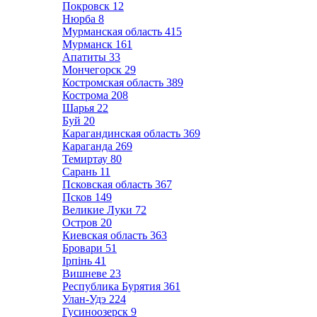
Покровск
12
Нюрба
8
Мурманская область
415
Мурманск
161
Апатиты
33
Мончегорск
29
Костромская область
389
Кострома
208
Шарья
22
Буй
20
Карагандинская область
369
Караганда
269
Темиртау
80
Сарань
11
Псковская область
367
Псков
149
Великие Луки
72
Остров
20
Киевская область
363
Бровари
51
Ірпінь
41
Вишневе
23
Республика Бурятия
361
Улан-Удэ
224
Гусиноозерск
9