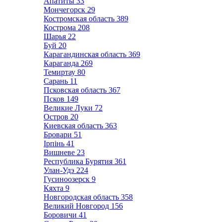
Апатиты
33
Мончегорск
29
Костромская область
389
Кострома
208
Шарья
22
Буй
20
Карагандинская область
369
Караганда
269
Темиртау
80
Сарань
11
Псковская область
367
Псков
149
Великие Луки
72
Остров
20
Киевская область
363
Бровари
51
Ірпінь
41
Вишневе
23
Республика Бурятия
361
Улан-Удэ
224
Гусиноозерск
9
Кяхта
9
Новгородская область
358
Великий Новгород
156
Боровичи
41