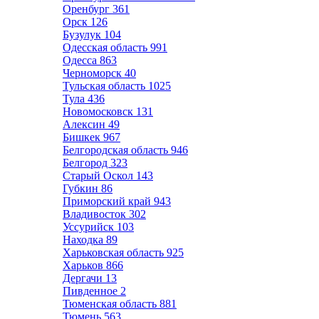
Оренбург
361
Орск
126
Бузулук
104
Одесская область
991
Одесса
863
Черноморск
40
Тульская область
1025
Тула
436
Новомосковск
131
Алексин
49
Бишкек
967
Белгородская область
946
Белгород
323
Старый Оскол
143
Губкин
86
Приморский край
943
Владивосток
302
Уссурийск
103
Находка
89
Харьковская область
925
Харьков
866
Дергачи
13
Пивденное
2
Тюменская область
881
Тюмень
563