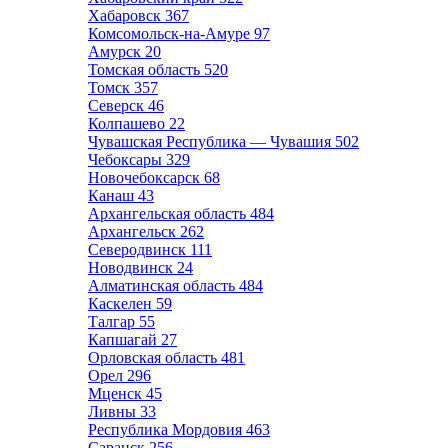
Хабаровск
367
Комсомольск-на-Амуре
97
Амурск
20
Томская область
520
Томск
357
Северск
46
Колпашево
22
Чувашская Республика — Чувашия
502
Чебоксары
329
Новочебоксарск
68
Канаш
43
Архангельская область
484
Архангельск
262
Северодвинск
111
Новодвинск
24
Алматинская область
484
Каскелен
59
Талгар
55
Капшагай
27
Орловская область
481
Орел
296
Мценск
45
Ливны
33
Республика Мордовия
463
Саранск
256