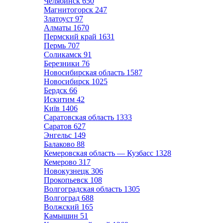
Челябинск
650
Магнитогорск
247
Златоуст
97
Алматы
1670
Пермский край
1631
Пермь
707
Соликамск
91
Березники
76
Новосибирская область
1587
Новосибирск
1025
Бердск
66
Искитим
42
Київ
1406
Саратовская область
1333
Саратов
627
Энгельс
149
Балаково
88
Кемеровская область — Кузбасс
1328
Кемерово
317
Новокузнецк
306
Прокопьевск
108
Волгоградская область
1305
Волгоград
688
Волжский
165
Камышин
51