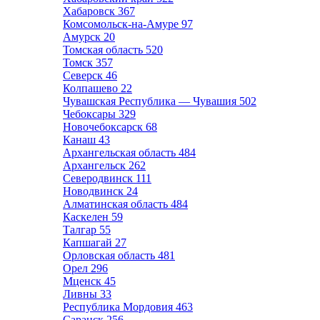
Хабаровск
367
Комсомольск-на-Амуре
97
Амурск
20
Томская область
520
Томск
357
Северск
46
Колпашево
22
Чувашская Республика — Чувашия
502
Чебоксары
329
Новочебоксарск
68
Канаш
43
Архангельская область
484
Архангельск
262
Северодвинск
111
Новодвинск
24
Алматинская область
484
Каскелен
59
Талгар
55
Капшагай
27
Орловская область
481
Орел
296
Мценск
45
Ливны
33
Республика Мордовия
463
Саранск
256