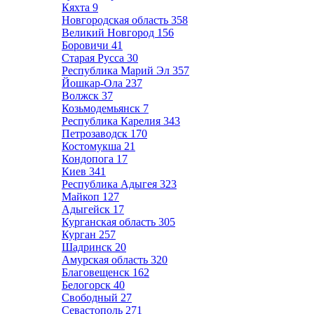
Кяхта
9
Новгородская область
358
Великий Новгород
156
Боровичи
41
Старая Русса
30
Республика Марий Эл
357
Йошкар-Ола
237
Волжск
37
Козьмодемьянск
7
Республика Карелия
343
Петрозаводск
170
Костомукша
21
Кондопога
17
Киев
341
Республика Адыгея
323
Майкоп
127
Адыгейск
17
Курганская область
305
Курган
257
Шадринск
20
Амурская область
320
Благовещенск
162
Белогорск
40
Свободный
27
Севастополь
271