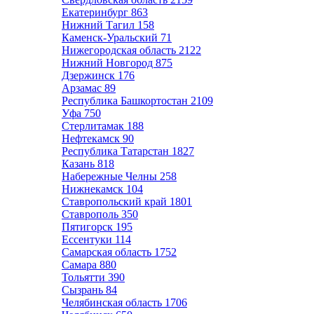
Екатеринбург
863
Нижний Тагил
158
Каменск-Уральский
71
Нижегородская область
2122
Нижний Новгород
875
Дзержинск
176
Арзамас
89
Республика Башкортостан
2109
Уфа
750
Стерлитамак
188
Нефтекамск
90
Республика Татарстан
1827
Казань
818
Набережные Челны
258
Нижнекамск
104
Ставропольский край
1801
Ставрополь
350
Пятигорск
195
Ессентуки
114
Самарская область
1752
Самара
880
Тольятти
390
Сызрань
84
Челябинская область
1706