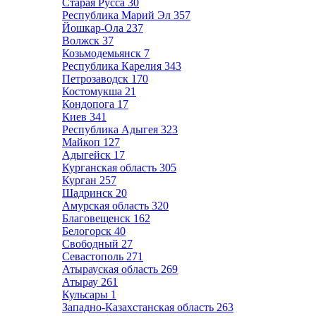
Старая Русса
30
Республика Марий Эл
357
Йошкар-Ола
237
Волжск
37
Козьмодемьянск
7
Республика Карелия
343
Петрозаводск
170
Костомукша
21
Кондопога
17
Киев
341
Республика Адыгея
323
Майкоп
127
Адыгейск
17
Курганская область
305
Курган
257
Шадринск
20
Амурская область
320
Благовещенск
162
Белогорск
40
Свободный
27
Севастополь
271
Атырауская область
269
Атырау
261
Кульсары
1
Западно-Казахстанская область
263