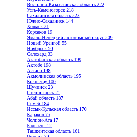
Восточно-Казахстанская область
222
Усть-Каменогорск
218
Сахалинская область
223
Южно-Сахалинск
144
Холмск
21
Корсаков
19
Ямало-Ненецкий автономный округ
209
Новый Уренгой
55
Ноябрьск
50
Салехард
33
Актюбинская область
199
Актобе
198
Астана
198
Акмолинская область
195
Кокшетау
100
Щучинск
23
Степногорск
21
Абай область
187
Семей
184
Иссык-Кульская область
170
Каракол
75
Чолпон-Ата
17
Балыкчы
12
Ташкентская область
161
Чирчик
79