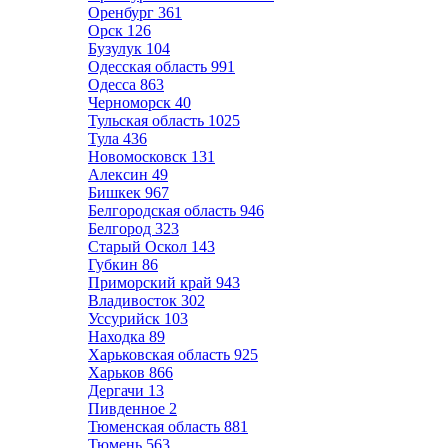
Оренбург
361
Орск
126
Бузулук
104
Одесская область
991
Одесса
863
Черноморск
40
Тульская область
1025
Тула
436
Новомосковск
131
Алексин
49
Бишкек
967
Белгородская область
946
Белгород
323
Старый Оскол
143
Губкин
86
Приморский край
943
Владивосток
302
Уссурийск
103
Находка
89
Харьковская область
925
Харьков
866
Дергачи
13
Пивденное
2
Тюменская область
881
Тюмень
563