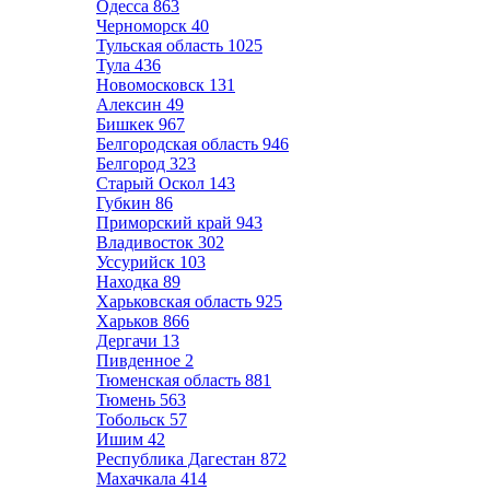
Одесса
863
Черноморск
40
Тульская область
1025
Тула
436
Новомосковск
131
Алексин
49
Бишкек
967
Белгородская область
946
Белгород
323
Старый Оскол
143
Губкин
86
Приморский край
943
Владивосток
302
Уссурийск
103
Находка
89
Харьковская область
925
Харьков
866
Дергачи
13
Пивденное
2
Тюменская область
881
Тюмень
563
Тобольск
57
Ишим
42
Республика Дагестан
872
Махачкала
414