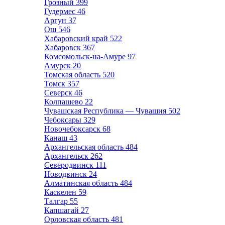
Грозный
399
Гудермес
46
Аргун
37
Ош
546
Хабаровский край
522
Хабаровск
367
Комсомольск-на-Амуре
97
Амурск
20
Томская область
520
Томск
357
Северск
46
Колпашево
22
Чувашская Республика — Чувашия
502
Чебоксары
329
Новочебоксарск
68
Канаш
43
Архангельская область
484
Архангельск
262
Северодвинск
111
Новодвинск
24
Алматинская область
484
Каскелен
59
Талгар
55
Капшагай
27
Орловская область
481