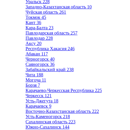
Уральск
228
Западно-Казахтанская область
10
Чуйская область
261
Токмок
45
Кант
36
Кара-Балта
23
Павлодарская область
257
Павлодар
228
Аксу
20
Республика Хакасия
246
Абакан
117
Черногорск
40
Саяногорск
36
Забайкальский край
238
Чита
188
Могоча
11
Борзя
7
Карачаево-Черкесская Республика
225
Черкесск
121
Усть-Джегута
18
Карачаевск
9
Восточно-Казахстанская область
222
Усть-Каменогорск
218
Сахалинская область
223
Южно-Сахалинск
144