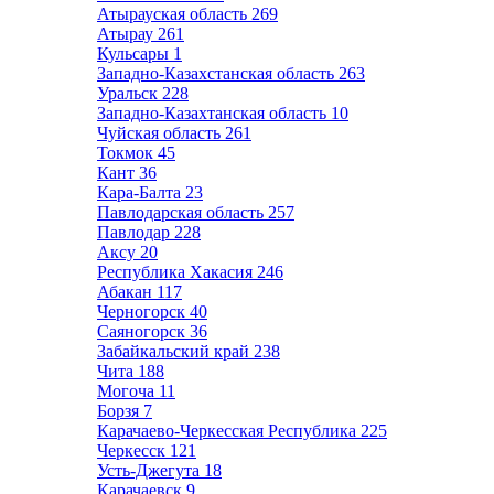
Атырауская область
269
Атырау
261
Кульсары
1
Западно-Казахстанская область
263
Уральск
228
Западно-Казахтанская область
10
Чуйская область
261
Токмок
45
Кант
36
Кара-Балта
23
Павлодарская область
257
Павлодар
228
Аксу
20
Республика Хакасия
246
Абакан
117
Черногорск
40
Саяногорск
36
Забайкальский край
238
Чита
188
Могоча
11
Борзя
7
Карачаево-Черкесская Республика
225
Черкесск
121
Усть-Джегута
18
Карачаевск
9