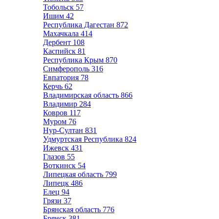
Тобольск
57
Ишим
42
Республика Дагестан
872
Махачкала
414
Дербент
108
Каспийск
81
Республика Крым
870
Симферополь
316
Евпатория
78
Керчь
62
Владимирская область
866
Владимир
284
Ковров
117
Муром
76
Нур-Султан
831
Удмуртская Республика
824
Ижевск
431
Глазов
55
Воткинск
54
Липецкая область
799
Липецк
486
Елец
94
Грязи
37
Брянская область
776
Брянск
381