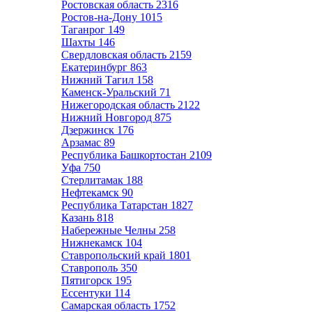
Ростовская область
2316
Ростов-на-Дону
1015
Таганрог
149
Шахты
146
Свердловская область
2159
Екатеринбург
863
Нижний Тагил
158
Каменск-Уральский
71
Нижегородская область
2122
Нижний Новгород
875
Дзержинск
176
Арзамас
89
Республика Башкортостан
2109
Уфа
750
Стерлитамак
188
Нефтекамск
90
Республика Татарстан
1827
Казань
818
Набережные Челны
258
Нижнекамск
104
Ставропольский край
1801
Ставрополь
350
Пятигорск
195
Ессентуки
114
Самарская область
1752