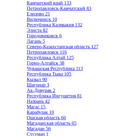
Камчатский край
133
Петропавловск-Камчатский
83
Елизово
21
Вилючинск
10
Республика Калмыкия
132
Элиста
82
Городовиковск
6
Лагань
5
Северо-Казахстанская область
127
Петропавловск
116
Республика Алтай
125
Горно-Алтайск
38
Чувашская Республика
113
Республика Тыва
105
Кызыл
90
Шагонар
3
Ак-Довурак
2
Республика Ингушетия
81
Назрань
42
Магас
15
Карабулак
10
Ошская область
66
Магаданская область
65
Магадан
56
Сусуман
1