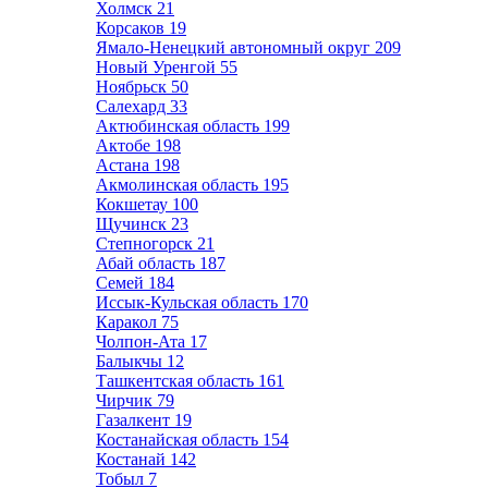
Холмск
21
Корсаков
19
Ямало-Ненецкий автономный округ
209
Новый Уренгой
55
Ноябрьск
50
Салехард
33
Актюбинская область
199
Актобе
198
Астана
198
Акмолинская область
195
Кокшетау
100
Щучинск
23
Степногорск
21
Абай область
187
Семей
184
Иссык-Кульская область
170
Каракол
75
Чолпон-Ата
17
Балыкчы
12
Ташкентская область
161
Чирчик
79
Газалкент
19
Костанайская область
154
Костанай
142
Тобыл
7