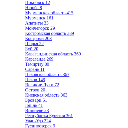
Покровск
12
Нюрба
8
Мурманская область
415
Мурманск
161
Апатиты
33
Мончегорск
29
Костромская область
389
Кострома
208
Шарья
22
Буй
20
Карагандинская область
369
Караганда
269
Темиртау
80
Сарань
11
Псковская область
367
Псков
149
Великие Луки
72
Остров
20
Киевская область
363
Бровари
51
Ірпінь
41
Вишневе
23
Республика Бурятия
361
Улан-Удэ
224
Гусиноозерск
9