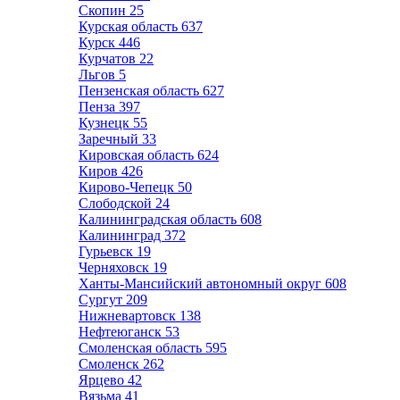
Скопин
25
Курская область
637
Курск
446
Курчатов
22
Льгов
5
Пензенская область
627
Пенза
397
Кузнецк
55
Заречный
33
Кировская область
624
Киров
426
Кирово-Чепецк
50
Слободской
24
Калининградская область
608
Калининград
372
Гурьевск
19
Черняховск
19
Ханты-Мансийский автономный округ
608
Сургут
209
Нижневартовск
138
Нефтеюганск
53
Смоленская область
595
Смоленск
262
Ярцево
42
Вязьма
41