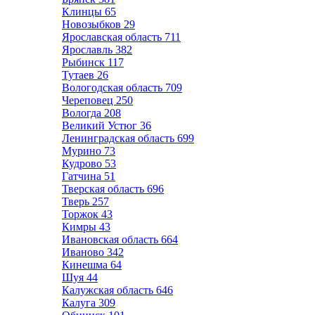
Клинцы
65
Новозыбков
29
Ярославская область
711
Ярославль
382
Рыбинск
117
Тутаев
26
Вологодская область
709
Череповец
250
Вологда
208
Великий Устюг
36
Ленинградская область
699
Мурино
73
Кудрово
53
Гатчина
51
Тверская область
696
Тверь
257
Торжок
43
Кимры
43
Ивановская область
664
Иваново
342
Кинешма
64
Шуя
44
Калужская область
646
Калуга
309