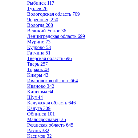
Рыбинск
117
Тутаев
26
Вологодская область
709
Череповец
250
Вологда
208
Великий Устюг
36
Ленинградская область
699
Мурино
73
Кудрово
53
Гатчина
51
Тверская область
696
Тверь
257
Торжок
43
Кимры
43
Ивановская область
664
Иваново
342
Кинешма
64
Шуя
44
Калужская область
646
Калуга
309
Обнинск
101
Малоярославец
35
Рязанская область
645
Рязань
382
Касимов
32