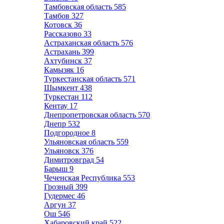
Тамбовская область
585
Тамбов
327
Котовск
36
Рассказово
33
Астраханская область
576
Астрахань
399
Ахтубинск
37
Камызяк
16
Туркестанская область
571
Шымкент
438
Туркестан
112
Кентау
17
Днепропетровская область
570
Днепр
532
Подгородное
8
Ульяновская область
559
Ульяновск
376
Димитровград
54
Барыш
9
Чеченская Республика
553
Грозный
399
Гудермес
46
Аргун
37
Ош
546
Хабаровский край
522