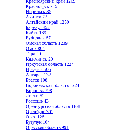
Красноярский край
1269
Красноярск
715
Норильск
86
Ачинск
72
Алтайский край
1250
Барнаул
452
Бийск
139
Рубцовск
67
Омская область
1239
Омск
894
Тара
20
Калачинск
20
Иркутская область
1224
Иркутск
595
Ангарск
132
Братск
108
Воронежская область
1224
Воронеж
798
Лиски
52
Россошь
43
Оренбургская область
1168
Оренбург
361
Орск
126
Бузулук
104
Одесская область
991