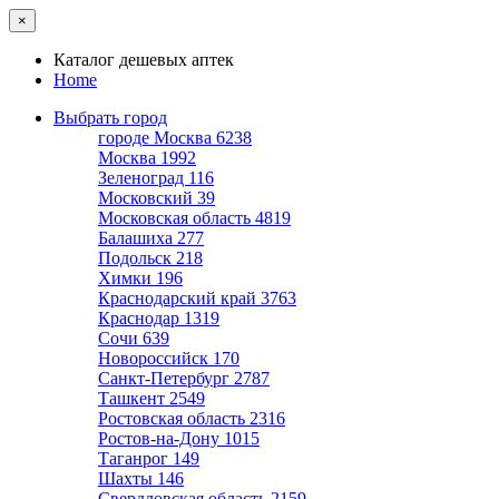
×
Каталог дешевых аптек
Home
Выбрать город
городе Москва
6238
Москва
1992
Зеленоград
116
Московский
39
Московская область
4819
Балашиха
277
Подольск
218
Химки
196
Краснодарский край
3763
Краснодар
1319
Сочи
639
Новороссийск
170
Санкт-Петербург
2787
Ташкент
2549
Ростовская область
2316
Ростов-на-Дону
1015
Таганрог
149
Шахты
146
Свердловская область
2159