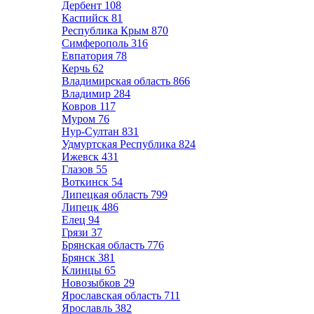
Дербент
108
Каспийск
81
Республика Крым
870
Симферополь
316
Евпатория
78
Керчь
62
Владимирская область
866
Владимир
284
Ковров
117
Муром
76
Нур-Султан
831
Удмуртская Республика
824
Ижевск
431
Глазов
55
Воткинск
54
Липецкая область
799
Липецк
486
Елец
94
Грязи
37
Брянская область
776
Брянск
381
Клинцы
65
Новозыбков
29
Ярославская область
711
Ярославль
382