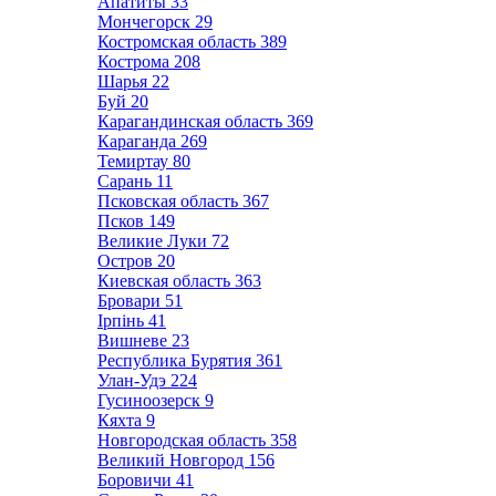
Апатиты
33
Мончегорск
29
Костромская область
389
Кострома
208
Шарья
22
Буй
20
Карагандинская область
369
Караганда
269
Темиртау
80
Сарань
11
Псковская область
367
Псков
149
Великие Луки
72
Остров
20
Киевская область
363
Бровари
51
Ірпінь
41
Вишневе
23
Республика Бурятия
361
Улан-Удэ
224
Гусиноозерск
9
Кяхта
9
Новгородская область
358
Великий Новгород
156
Боровичи
41