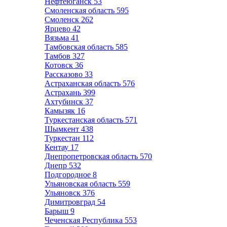
Нефтеюганск
53
Смоленская область
595
Смоленск
262
Ярцево
42
Вязьма
41
Тамбовская область
585
Тамбов
327
Котовск
36
Рассказово
33
Астраханская область
576
Астрахань
399
Ахтубинск
37
Камызяк
16
Туркестанская область
571
Шымкент
438
Туркестан
112
Кентау
17
Днепропетровская область
570
Днепр
532
Подгородное
8
Ульяновская область
559
Ульяновск
376
Димитровград
54
Барыш
9
Чеченская Республика
553