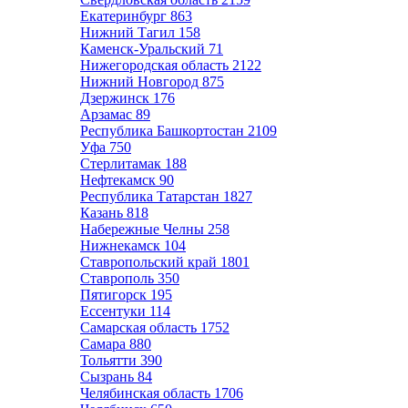
Екатеринбург
863
Нижний Тагил
158
Каменск-Уральский
71
Нижегородская область
2122
Нижний Новгород
875
Дзержинск
176
Арзамас
89
Республика Башкортостан
2109
Уфа
750
Стерлитамак
188
Нефтекамск
90
Республика Татарстан
1827
Казань
818
Набережные Челны
258
Нижнекамск
104
Ставропольский край
1801
Ставрополь
350
Пятигорск
195
Ессентуки
114
Самарская область
1752
Самара
880
Тольятти
390
Сызрань
84
Челябинская область
1706