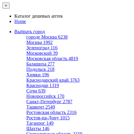
×
Каталог дешевых аптек
Home
Выбрать город
городе Москва
6238
Москва
1992
Зеленоград
116
Московский
39
Московская область
4819
Балашиха
277
Подольск
218
Химки
196
Краснодарский край
3763
Краснодар
1319
Сочи
639
Новороссийск
170
Санкт-Петербург
2787
Ташкент
2549
Ростовская область
2316
Ростов-на-Дону
1015
Таганрог
149
Шахты
146
Свердловская область
2159