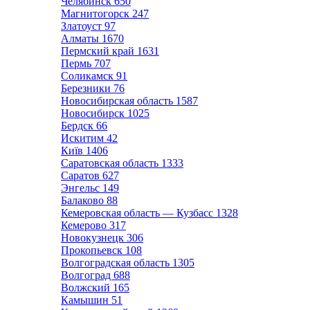
Челябинск
650
Магнитогорск
247
Златоуст
97
Алматы
1670
Пермский край
1631
Пермь
707
Соликамск
91
Березники
76
Новосибирская область
1587
Новосибирск
1025
Бердск
66
Искитим
42
Київ
1406
Саратовская область
1333
Саратов
627
Энгельс
149
Балаково
88
Кемеровская область — Кузбасс
1328
Кемерово
317
Новокузнецк
306
Прокопьевск
108
Волгоградская область
1305
Волгоград
688
Волжский
165
Камышин
51