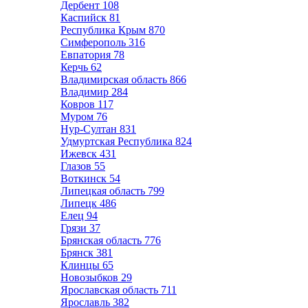
Дербент
108
Каспийск
81
Республика Крым
870
Симферополь
316
Евпатория
78
Керчь
62
Владимирская область
866
Владимир
284
Ковров
117
Муром
76
Нур-Султан
831
Удмуртская Республика
824
Ижевск
431
Глазов
55
Воткинск
54
Липецкая область
799
Липецк
486
Елец
94
Грязи
37
Брянская область
776
Брянск
381
Клинцы
65
Новозыбков
29
Ярославская область
711
Ярославль
382