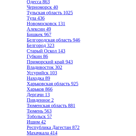
Одесса
863
Черноморск
40
Тульская область
1025
Тула
436
Новомосковск
131
Алексин
49
Бишкек
967
Белгородская область
946
Белгород
323
Старый Оскол
143
Губкин
86
Приморский край
943
Владивосток
302
Уссурийск
103
Находка
89
Харьковская область
925
Харьков
866
Дергачи
13
Пивденное
2
Тюменская область
881
Тюмень
563
Тобольск
57
Ишим
42
Республика Дагестан
872
Махачкала
414