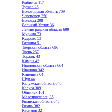
Рыбинск
117
Тутаев
26
Вологодская область
709
Череповец
250
Вологда
208
Великий Устюг
36
Ленинградская область
699
Мурино
73
Кудрово
53
Гатчина
51
Тверская область
696
Тверь
257
Торжок
43
Кимры
43
Ивановская область
664
Иваново
342
Кинешма
64
Шуя
44
Калужская область
646
Калуга
309
Обнинск
101
Малоярославец
35
Рязанская область
645
Рязань
382
Касимов
32