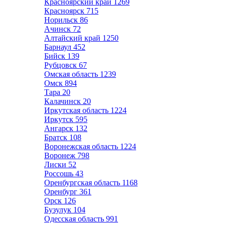
Красноярский край
1269
Красноярск
715
Норильск
86
Ачинск
72
Алтайский край
1250
Барнаул
452
Бийск
139
Рубцовск
67
Омская область
1239
Омск
894
Тара
20
Калачинск
20
Иркутская область
1224
Иркутск
595
Ангарск
132
Братск
108
Воронежская область
1224
Воронеж
798
Лиски
52
Россошь
43
Оренбургская область
1168
Оренбург
361
Орск
126
Бузулук
104
Одесская область
991