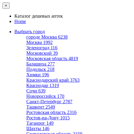
×
Каталог дешевых аптек
Home
Выбрать город
городе Москва
6238
Москва
1992
Зеленоград
116
Московский
39
Московская область
4819
Балашиха
277
Подольск
218
Химки
196
Краснодарский край
3763
Краснодар
1319
Сочи
639
Новороссийск
170
Санкт-Петербург
2787
Ташкент
2549
Ростовская область
2316
Ростов-на-Дону
1015
Таганрог
149
Шахты
146
Свердловская область
2159