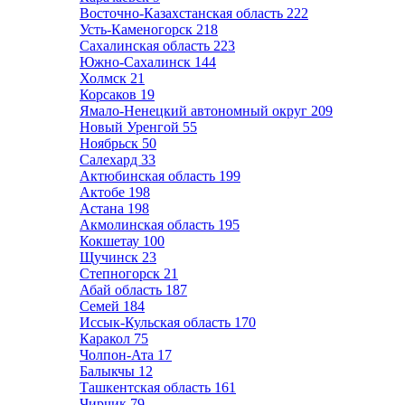
Восточно-Казахстанская область
222
Усть-Каменогорск
218
Сахалинская область
223
Южно-Сахалинск
144
Холмск
21
Корсаков
19
Ямало-Ненецкий автономный округ
209
Новый Уренгой
55
Ноябрьск
50
Салехард
33
Актюбинская область
199
Актобе
198
Астана
198
Акмолинская область
195
Кокшетау
100
Щучинск
23
Степногорск
21
Абай область
187
Семей
184
Иссык-Кульская область
170
Каракол
75
Чолпон-Ата
17
Балыкчы
12
Ташкентская область
161
Чирчик
79