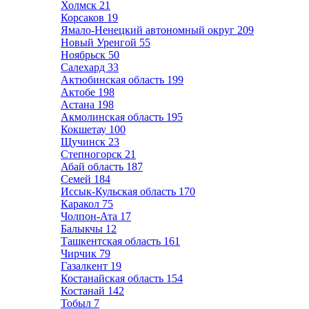
Холмск
21
Корсаков
19
Ямало-Ненецкий автономный округ
209
Новый Уренгой
55
Ноябрьск
50
Салехард
33
Актюбинская область
199
Актобе
198
Астана
198
Акмолинская область
195
Кокшетау
100
Щучинск
23
Степногорск
21
Абай область
187
Семей
184
Иссык-Кульская область
170
Каракол
75
Чолпон-Ата
17
Балыкчы
12
Ташкентская область
161
Чирчик
79
Газалкент
19
Костанайская область
154
Костанай
142
Тобыл
7