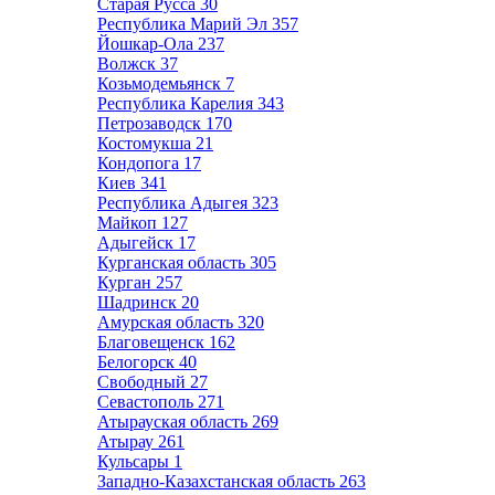
Старая Русса
30
Республика Марий Эл
357
Йошкар-Ола
237
Волжск
37
Козьмодемьянск
7
Республика Карелия
343
Петрозаводск
170
Костомукша
21
Кондопога
17
Киев
341
Республика Адыгея
323
Майкоп
127
Адыгейск
17
Курганская область
305
Курган
257
Шадринск
20
Амурская область
320
Благовещенск
162
Белогорск
40
Свободный
27
Севастополь
271
Атырауская область
269
Атырау
261
Кульсары
1
Западно-Казахстанская область
263