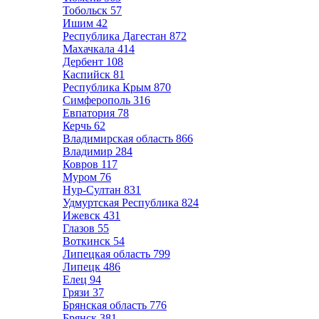
Тобольск
57
Ишим
42
Республика Дагестан
872
Махачкала
414
Дербент
108
Каспийск
81
Республика Крым
870
Симферополь
316
Евпатория
78
Керчь
62
Владимирская область
866
Владимир
284
Ковров
117
Муром
76
Нур-Султан
831
Удмуртская Республика
824
Ижевск
431
Глазов
55
Воткинск
54
Липецкая область
799
Липецк
486
Елец
94
Грязи
37
Брянская область
776
Брянск
381