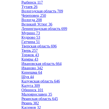
Рыбинск
117
Тутаев
26
Вологодская область
709
Череповец
250
Вологда
208
Великий Устюг
36
Ленинградская область
699
Мурино
73
Кудрово
53
Гатчина
51
Тверская область
696
Тверь
257
Торжок
43
Кимры
43
Ивановская область
664
Иваново
342
Кинешма
64
Шуя
44
Калужская область
646
Калуга
309
Обнинск
101
Малоярославец
35
Рязанская область
645
Рязань
382
Касимов
32