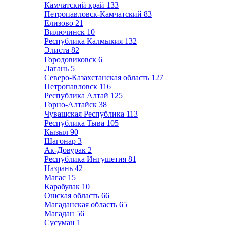
Камчатский край
133
Петропавловск-Камчатский
83
Елизово
21
Вилючинск
10
Республика Калмыкия
132
Элиста
82
Городовиковск
6
Лагань
5
Северо-Казахстанская область
127
Петропавловск
116
Республика Алтай
125
Горно-Алтайск
38
Чувашская Республика
113
Республика Тыва
105
Кызыл
90
Шагонар
3
Ак-Довурак
2
Республика Ингушетия
81
Назрань
42
Магас
15
Карабулак
10
Ошская область
66
Магаданская область
65
Магадан
56
Сусуман
1