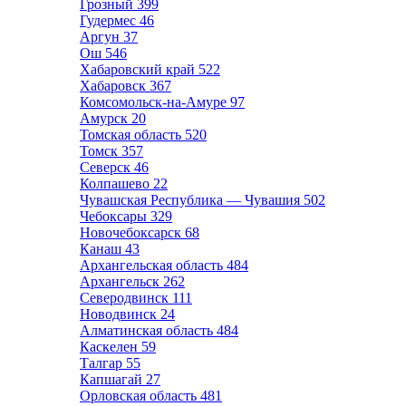
Грозный
399
Гудермес
46
Аргун
37
Ош
546
Хабаровский край
522
Хабаровск
367
Комсомольск-на-Амуре
97
Амурск
20
Томская область
520
Томск
357
Северск
46
Колпашево
22
Чувашская Республика — Чувашия
502
Чебоксары
329
Новочебоксарск
68
Канаш
43
Архангельская область
484
Архангельск
262
Северодвинск
111
Новодвинск
24
Алматинская область
484
Каскелен
59
Талгар
55
Капшагай
27
Орловская область
481