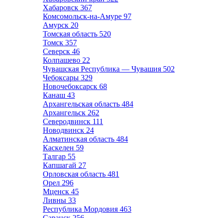
Хабаровск
367
Комсомольск-на-Амуре
97
Амурск
20
Томская область
520
Томск
357
Северск
46
Колпашево
22
Чувашская Республика — Чувашия
502
Чебоксары
329
Новочебоксарск
68
Канаш
43
Архангельская область
484
Архангельск
262
Северодвинск
111
Новодвинск
24
Алматинская область
484
Каскелен
59
Талгар
55
Капшагай
27
Орловская область
481
Орел
296
Мценск
45
Ливны
33
Республика Мордовия
463
Саранск
256