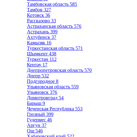
Тамбовская область
585
Тамбов
327
Котовск
36
Рассказово
33
Астраханская область
576
Астрахань
399
Ахтубинск
37
Камызяк
16
Туркестанская область
571
Шымкент
438
Туркестан
112
Кентау
17
Днепропетровская область
570
Днепр
532
Подгородное
8
Ульяновская область
559
Ульяновск
376
Димитровград
54
Барыш
9
Чеченская Республика
553
Грозный
399
Гудермес
46
Аргун
37
Ош
546
Хабаровский край
522