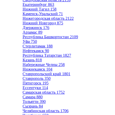
Екатеринбург
863
Нижний Тагил
158
Каменск-Уральский
71
Нижегородская область
2122
Нижний Новгород
875
Дзержинск
176
Арзамас
89
Республика Башкортостан
2109
Уфа
750
Стерлитамак
188
Нефтекамск
90
Республика Татарстан
1827
Казань
818
Набережные Челны
258
Нижнекамск
104
Ставропольский край
1801
Ставрополь
350
Пятигорск
195
Ессентуки
114
Самарская область
1752
Самара
880
Тольятти
390
Сызрань
84
Челябинская область
1706