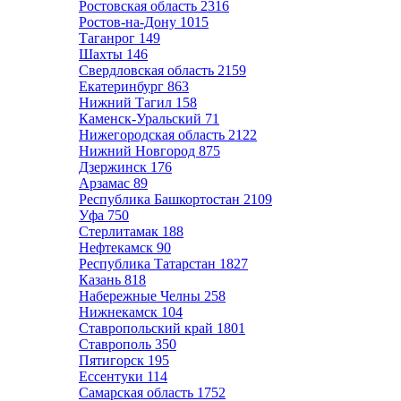
Ростовская область
2316
Ростов-на-Дону
1015
Таганрог
149
Шахты
146
Свердловская область
2159
Екатеринбург
863
Нижний Тагил
158
Каменск-Уральский
71
Нижегородская область
2122
Нижний Новгород
875
Дзержинск
176
Арзамас
89
Республика Башкортостан
2109
Уфа
750
Стерлитамак
188
Нефтекамск
90
Республика Татарстан
1827
Казань
818
Набережные Челны
258
Нижнекамск
104
Ставропольский край
1801
Ставрополь
350
Пятигорск
195
Ессентуки
114
Самарская область
1752