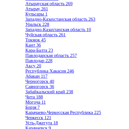
Атырауская область
269
Атырау
261
Кульсары
1
Западно-Казахстанская область
263
Уральск
228
Западно-Казахтанская область
10
Чуйская область
261
Токмок
45
Кант
36
Кара-Балта
23
Павлодарская область
257
Павлодар
228
Аксу
20
Республика Хакасия
246
Абакан
117
Черногорск
40
Саяногорск
36
Забайкальский край
238
Чита
188
Могоча
11
Борзя
7
Карачаево-Черкесская Республика
225
Черкесск
121
Усть-Джегута
18
Карачаевск
9