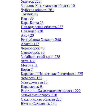
Уральск
228
Западно-Казахтанская область
10
Чуйская область
261
Токмок
45
Кант
36
Кара-Балта
23
Павлодарская область
257
Павлодар
228
Аксу
20
Республика Хакасия
246
Абакан
117
Черногорск
40
Саяногорск
36
Забайкальский край
238
Чита
188
Могоча
11
Борзя
7
Карачаево-Черкесская Республика
225
Черкесск
121
Усть-Джегута
18
Карачаевск
9
Восточно-Казахстанская область
222
Усть-Каменогорск
218
Сахалинская область
223
Южно-Сахалинск
144