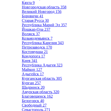
Кяхта
9
Новгородская область
358
Великий Новгород
156
Боровичи
41
Старая Русса
30
Республика Марий Эл
357
Йошкар-Ола
237
Волжск
37
Козьмодемьянск
7
Республика Карелия
343
Петрозаводск
170
Костомукша
21
Кондопога
17
Киев
341
Республика Адыгея
323
Майкоп
127
Адыгейск
17
Курганская область
305
Курган
257
Шадринск
20
Амурская область
320
Благовещенск
162
Белогорск
40
Свободный
27
Севастополь
271