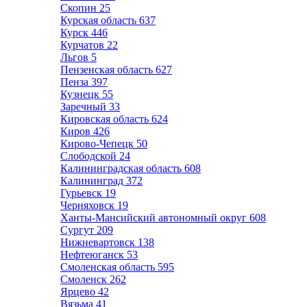
Скопин
25
Курская область
637
Курск
446
Курчатов
22
Льгов
5
Пензенская область
627
Пенза
397
Кузнецк
55
Заречный
33
Кировская область
624
Киров
426
Кирово-Чепецк
50
Слободской
24
Калининградская область
608
Калининград
372
Гурьевск
19
Черняховск
19
Ханты-Мансийский автономный округ
608
Сургут
209
Нижневартовск
138
Нефтеюганск
53
Смоленская область
595
Смоленск
262
Ярцево
42
Вязьма
41