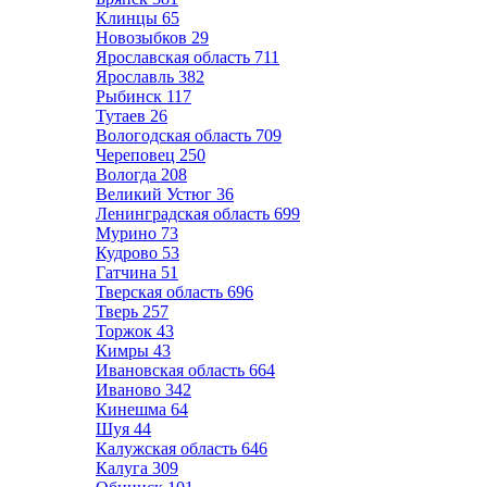
Клинцы
65
Новозыбков
29
Ярославская область
711
Ярославль
382
Рыбинск
117
Тутаев
26
Вологодская область
709
Череповец
250
Вологда
208
Великий Устюг
36
Ленинградская область
699
Мурино
73
Кудрово
53
Гатчина
51
Тверская область
696
Тверь
257
Торжок
43
Кимры
43
Ивановская область
664
Иваново
342
Кинешма
64
Шуя
44
Калужская область
646
Калуга
309