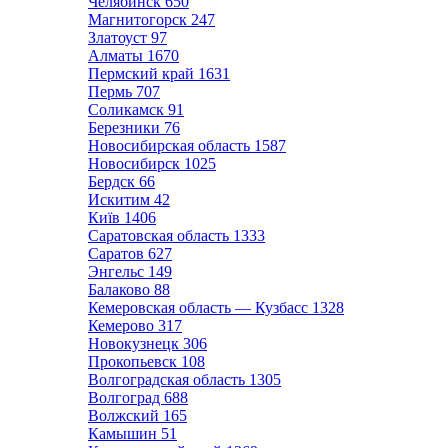
Челябинск
650
Магнитогорск
247
Златоуст
97
Алматы
1670
Пермский край
1631
Пермь
707
Соликамск
91
Березники
76
Новосибирская область
1587
Новосибирск
1025
Бердск
66
Искитим
42
Київ
1406
Саратовская область
1333
Саратов
627
Энгельс
149
Балаково
88
Кемеровская область — Кузбасс
1328
Кемерово
317
Новокузнецк
306
Прокопьевск
108
Волгоградская область
1305
Волгоград
688
Волжский
165
Камышин
51