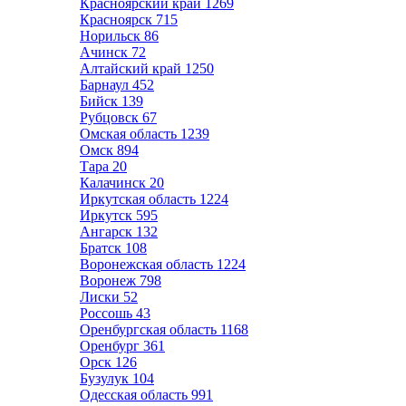
Красноярский край
1269
Красноярск
715
Норильск
86
Ачинск
72
Алтайский край
1250
Барнаул
452
Бийск
139
Рубцовск
67
Омская область
1239
Омск
894
Тара
20
Калачинск
20
Иркутская область
1224
Иркутск
595
Ангарск
132
Братск
108
Воронежская область
1224
Воронеж
798
Лиски
52
Россошь
43
Оренбургская область
1168
Оренбург
361
Орск
126
Бузулук
104
Одесская область
991