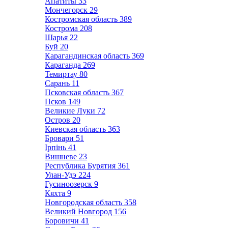
Апатиты
33
Мончегорск
29
Костромская область
389
Кострома
208
Шарья
22
Буй
20
Карагандинская область
369
Караганда
269
Темиртау
80
Сарань
11
Псковская область
367
Псков
149
Великие Луки
72
Остров
20
Киевская область
363
Бровари
51
Ірпінь
41
Вишневе
23
Республика Бурятия
361
Улан-Удэ
224
Гусиноозерск
9
Кяхта
9
Новгородская область
358
Великий Новгород
156
Боровичи
41