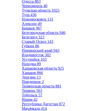
Одесса
863
Черноморск
40
Тульская область
1025
Тула
436
Новомосковск
131
Алексин
49
Бишкек
967
Белгородская область
946
Белгород
323
Старый Оскол
143
Губкин
86
Приморский край
943
Владивосток
302
Уссурийск
103
Находка
89
Харьковская область
925
Харьков
866
Дергачи
13
Пивденное
2
Тюменская область
881
Тюмень
563
Тобольск
57
Ишим
42
Республика Дагестан
872
Махачкала
414