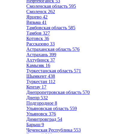
Нефтеюганск
53
Смоленская область
595
Смоленск
262
Ярцево
42
Вязьма
41
Тамбовская область
585
Тамбов
327
Котовск
36
Рассказово
33
Астраханская область
576
Астрахань
399
Ахтубинск
37
Камызяк
16
Туркестанская область
571
Шымкент
438
Туркестан
112
Кентау
17
Днепропетровская область
570
Днепр
532
Подгородное
8
Ульяновская область
559
Ульяновск
376
Димитровград
54
Барыш
9
Чеченская Республика
553