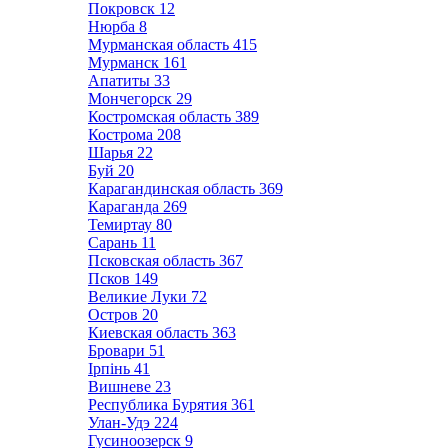
Покровск
12
Нюрба
8
Мурманская область
415
Мурманск
161
Апатиты
33
Мончегорск
29
Костромская область
389
Кострома
208
Шарья
22
Буй
20
Карагандинская область
369
Караганда
269
Темиртау
80
Сарань
11
Псковская область
367
Псков
149
Великие Луки
72
Остров
20
Киевская область
363
Бровари
51
Ірпінь
41
Вишневе
23
Республика Бурятия
361
Улан-Удэ
224
Гусиноозерск
9