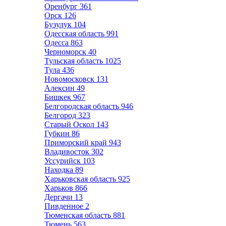
Оренбург
361
Орск
126
Бузулук
104
Одесская область
991
Одесса
863
Черноморск
40
Тульская область
1025
Тула
436
Новомосковск
131
Алексин
49
Бишкек
967
Белгородская область
946
Белгород
323
Старый Оскол
143
Губкин
86
Приморский край
943
Владивосток
302
Уссурийск
103
Находка
89
Харьковская область
925
Харьков
866
Дергачи
13
Пивденное
2
Тюменская область
881
Тюмень
563