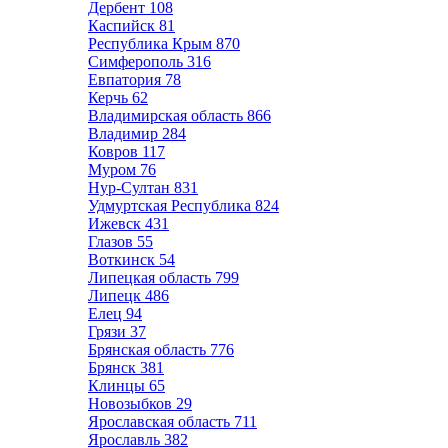
Дербент
108
Каспийск
81
Республика Крым
870
Симферополь
316
Евпатория
78
Керчь
62
Владимирская область
866
Владимир
284
Ковров
117
Муром
76
Нур-Султан
831
Удмуртская Республика
824
Ижевск
431
Глазов
55
Воткинск
54
Липецкая область
799
Липецк
486
Елец
94
Грязи
37
Брянская область
776
Брянск
381
Клинцы
65
Новозыбков
29
Ярославская область
711
Ярославль
382