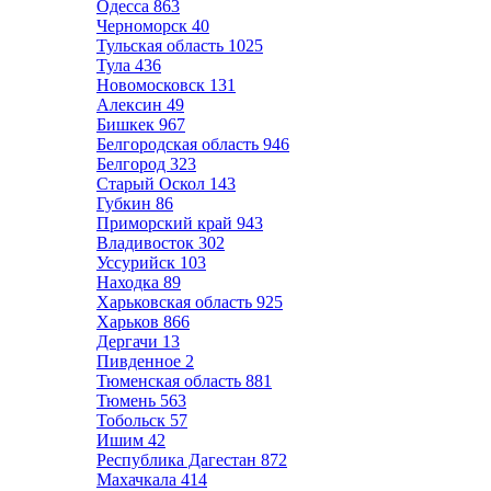
Одесса
863
Черноморск
40
Тульская область
1025
Тула
436
Новомосковск
131
Алексин
49
Бишкек
967
Белгородская область
946
Белгород
323
Старый Оскол
143
Губкин
86
Приморский край
943
Владивосток
302
Уссурийск
103
Находка
89
Харьковская область
925
Харьков
866
Дергачи
13
Пивденное
2
Тюменская область
881
Тюмень
563
Тобольск
57
Ишим
42
Республика Дагестан
872
Махачкала
414