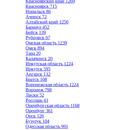
Красноярский край
1269
Красноярск
715
Норильск
86
Ачинск
72
Алтайский край
1250
Барнаул
452
Бийск
139
Рубцовск
67
Омская область
1239
Омск
894
Тара
20
Калачинск
20
Иркутская область
1224
Иркутск
595
Ангарск
132
Братск
108
Воронежская область
1224
Воронеж
798
Лиски
52
Россошь
43
Оренбургская область
1168
Оренбург
361
Орск
126
Бузулук
104
Одесская область
991