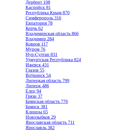
Дербент
108
Каспийск
81
Республика Крым
870
Симферополь
316
Евпатория
78
Керчь
62
Владимирская область
866
Владимир
284
Ковров
117
Муром
76
Нур-Султан
831
Удмуртская Республика
824
Ижевск
431
Глазов
55
Воткинск
54
Липецкая область
799
Липецк
486
Елец
94
Грязи
37
Брянская область
776
Брянск
381
Клинцы
65
Новозыбков
29
Ярославская область
711
Ярославль
382