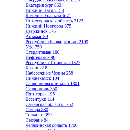
Екатеринбург
863
Нижний Тагил
158
Каменск-Уральский
71
Нижегородская область
2122
Нижний Новгород
875
Дзержинск
176
Арзамас
89
Республика Башкортостан
2109
Уфа
750
Стерлитамак
188
Нефтекамск
90
Республика Татарстан
1827
Казань
818
Набережные Челны
258
Нижнекамск
104
Ставропольский край
1801
Ставрополь
350
Пятигорск
195
Ессентуки
114
Самарская область
1752
Самара
880
Тольятти
390
Сызрань
84
Челябинская область
1706