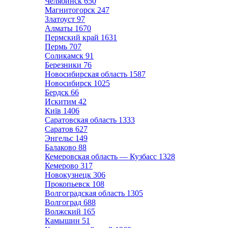
Челябинск
650
Магнитогорск
247
Златоуст
97
Алматы
1670
Пермский край
1631
Пермь
707
Соликамск
91
Березники
76
Новосибирская область
1587
Новосибирск
1025
Бердск
66
Искитим
42
Київ
1406
Саратовская область
1333
Саратов
627
Энгельс
149
Балаково
88
Кемеровская область — Кузбасс
1328
Кемерово
317
Новокузнецк
306
Прокопьевск
108
Волгоградская область
1305
Волгоград
688
Волжский
165
Камышин
51