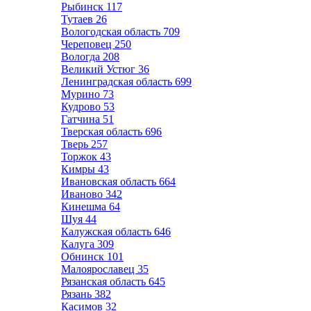
Рыбинск
117
Тутаев
26
Вологодская область
709
Череповец
250
Вологда
208
Великий Устюг
36
Ленинградская область
699
Мурино
73
Кудрово
53
Гатчина
51
Тверская область
696
Тверь
257
Торжок
43
Кимры
43
Ивановская область
664
Иваново
342
Кинешма
64
Шуя
44
Калужская область
646
Калуга
309
Обнинск
101
Малоярославец
35
Рязанская область
645
Рязань
382
Касимов
32