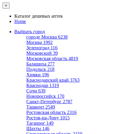
×
Каталог дешевых аптек
Home
Выбрать город
городе Москва
6238
Москва
1992
Зеленоград
116
Московский
39
Московская область
4819
Балашиха
277
Подольск
218
Химки
196
Краснодарский край
3763
Краснодар
1319
Сочи
639
Новороссийск
170
Санкт-Петербург
2787
Ташкент
2549
Ростовская область
2316
Ростов-на-Дону
1015
Таганрог
149
Шахты
146
Свердловская область
2159