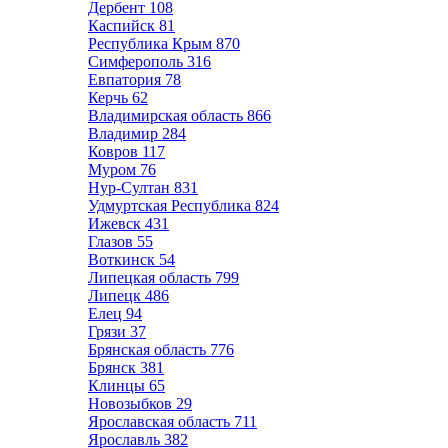
Дербент
108
Каспийск
81
Республика Крым
870
Симферополь
316
Евпатория
78
Керчь
62
Владимирская область
866
Владимир
284
Ковров
117
Муром
76
Нур-Султан
831
Удмуртская Республика
824
Ижевск
431
Глазов
55
Воткинск
54
Липецкая область
799
Липецк
486
Елец
94
Грязи
37
Брянская область
776
Брянск
381
Клинцы
65
Новозыбков
29
Ярославская область
711
Ярославль
382