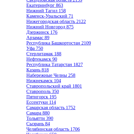
Екатеринбург
863
Нижний Тагил
158
Каменск-Уральский
71
Нижегородская область
2122
Нижний Новгород
875
Дзержинск
176
Арзамас
89
Республика Башкортостан
2109
Уфа
750
Стерлитамак
188
Нефтекамск
90
Республика Татарстан
1827
Казань
818
Набережные Челны
258
Нижнекамск
104
Ставропольский край
1801
Ставрополь
350
Пятигорск
195
Ессентуки
114
Самарская область
1752
Самара
880
Тольятти
390
Сызрань
84
Челябинская область
1706