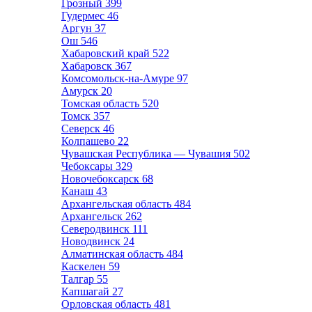
Грозный
399
Гудермес
46
Аргун
37
Ош
546
Хабаровский край
522
Хабаровск
367
Комсомольск-на-Амуре
97
Амурск
20
Томская область
520
Томск
357
Северск
46
Колпашево
22
Чувашская Республика — Чувашия
502
Чебоксары
329
Новочебоксарск
68
Канаш
43
Архангельская область
484
Архангельск
262
Северодвинск
111
Новодвинск
24
Алматинская область
484
Каскелен
59
Талгар
55
Капшагай
27
Орловская область
481