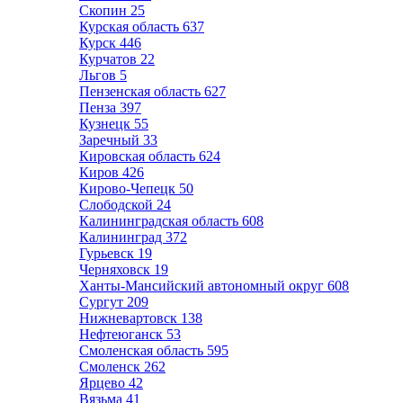
Скопин
25
Курская область
637
Курск
446
Курчатов
22
Льгов
5
Пензенская область
627
Пенза
397
Кузнецк
55
Заречный
33
Кировская область
624
Киров
426
Кирово-Чепецк
50
Слободской
24
Калининградская область
608
Калининград
372
Гурьевск
19
Черняховск
19
Ханты-Мансийский автономный округ
608
Сургут
209
Нижневартовск
138
Нефтеюганск
53
Смоленская область
595
Смоленск
262
Ярцево
42
Вязьма
41