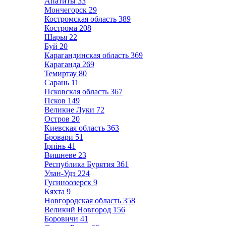
Апатиты
33
Мончегорск
29
Костромская область
389
Кострома
208
Шарья
22
Буй
20
Карагандинская область
369
Караганда
269
Темиртау
80
Сарань
11
Псковская область
367
Псков
149
Великие Луки
72
Остров
20
Киевская область
363
Бровари
51
Ірпінь
41
Вишневе
23
Республика Бурятия
361
Улан-Удэ
224
Гусиноозерск
9
Кяхта
9
Новгородская область
358
Великий Новгород
156
Боровичи
41