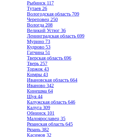
Рыбинск
117
Тутаев
26
Вологодская область
709
Череповец
250
Вологда
208
Великий Устюг
36
Ленинградская область
699
Мурино
73
Кудрово
53
Гатчина
51
Тверская область
696
Тверь
257
Торжок
43
Кимры
43
Ивановская область
664
Иваново
342
Кинешма
64
Шуя
44
Калужская область
646
Калуга
309
Обнинск
101
Малоярославец
35
Рязанская область
645
Рязань
382
Касимов
32