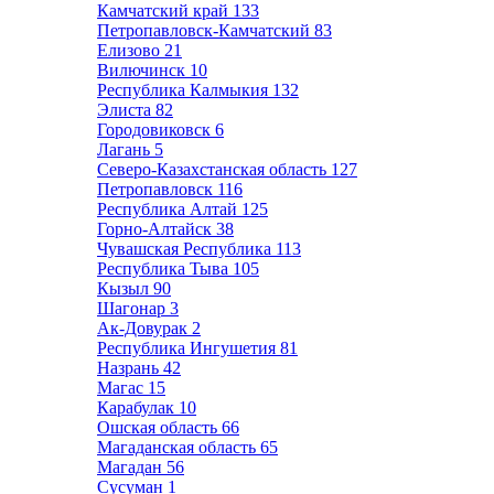
Камчатский край
133
Петропавловск-Камчатский
83
Елизово
21
Вилючинск
10
Республика Калмыкия
132
Элиста
82
Городовиковск
6
Лагань
5
Северо-Казахстанская область
127
Петропавловск
116
Республика Алтай
125
Горно-Алтайск
38
Чувашская Республика
113
Республика Тыва
105
Кызыл
90
Шагонар
3
Ак-Довурак
2
Республика Ингушетия
81
Назрань
42
Магас
15
Карабулак
10
Ошская область
66
Магаданская область
65
Магадан
56
Сусуман
1