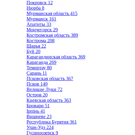
Покровск
12
Нюрба
8
Мурманская область
415
Мурманск
161
Апатиты
33
Мончегорск
29
Костромская область
389
Кострома
208
Шарья
22
Буй
20
Карагандинская область
369
Караганда
269
Темиртау
80
Сарань
11
Псковская область
367
Псков
149
Великие Луки
72
Остров
20
Киевская область
363
Бровари
51
Ірпінь
41
Вишневе
23
Республика Бурятия
361
Улан-Удэ
224
Гусиноозерск
9