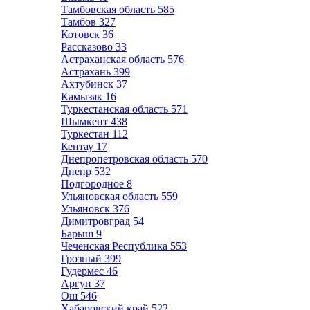
Тамбовская область
585
Тамбов
327
Котовск
36
Рассказово
33
Астраханская область
576
Астрахань
399
Ахтубинск
37
Камызяк
16
Туркестанская область
571
Шымкент
438
Туркестан
112
Кентау
17
Днепропетровская область
570
Днепр
532
Подгородное
8
Ульяновская область
559
Ульяновск
376
Димитровград
54
Барыш
9
Чеченская Республика
553
Грозный
399
Гудермес
46
Аргун
37
Ош
546
Хабаровский край
522