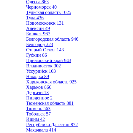
Одесса
863
Черноморск
40
Тульская область
1025
Тула
436
Новомосковск
131
Алексин
49
Бишкек
967
Белгородская область
946
Белгород
323
Старый Оскол
143
Губкин
86
Приморский край
943
Владивосток
302
Уссурийск
103
Находка
89
Харьковская область
925
Харьков
866
Дергачи
13
Пивденное
2
Тюменская область
881
Тюмень
563
Тобольск
57
Ишим
42
Республика Дагестан
872
Махачкала
414