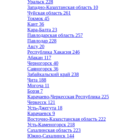
Уральск
228
Западно-Казахтанская область
10
Чуйская область
261
Токмок
45
Кант
36
Кара-Балта
23
Павлодарская область
257
Павлодар
228
Аксу
20
Республика Хакасия
246
Абакан
117
Черногорск
40
Саяногорск
36
Забайкальский край
238
Чита
188
Могоча
11
Борзя
7
Карачаево-Черкесская Республика
225
Черкесск
121
Усть-Джегута
18
Карачаевск
9
Восточно-Казахстанская область
222
Усть-Каменогорск
218
Сахалинская область
223
Южно-Сахалинск
144