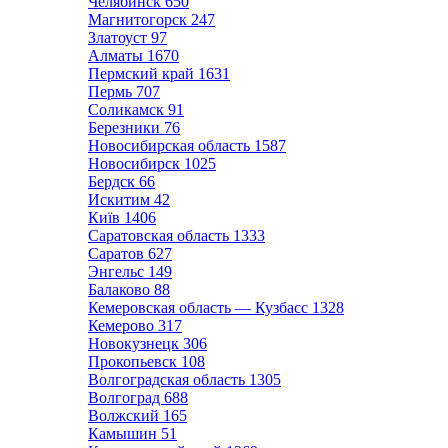
Челябинск
650
Магнитогорск
247
Златоуст
97
Алматы
1670
Пермский край
1631
Пермь
707
Соликамск
91
Березники
76
Новосибирская область
1587
Новосибирск
1025
Бердск
66
Искитим
42
Київ
1406
Саратовская область
1333
Саратов
627
Энгельс
149
Балаково
88
Кемеровская область — Кузбасс
1328
Кемерово
317
Новокузнецк
306
Прокопьевск
108
Волгоградская область
1305
Волгоград
688
Волжский
165
Камышин
51