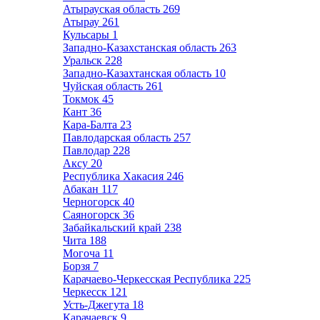
Атырауская область
269
Атырау
261
Кульсары
1
Западно-Казахстанская область
263
Уральск
228
Западно-Казахтанская область
10
Чуйская область
261
Токмок
45
Кант
36
Кара-Балта
23
Павлодарская область
257
Павлодар
228
Аксу
20
Республика Хакасия
246
Абакан
117
Черногорск
40
Саяногорск
36
Забайкальский край
238
Чита
188
Могоча
11
Борзя
7
Карачаево-Черкесская Республика
225
Черкесск
121
Усть-Джегута
18
Карачаевск
9