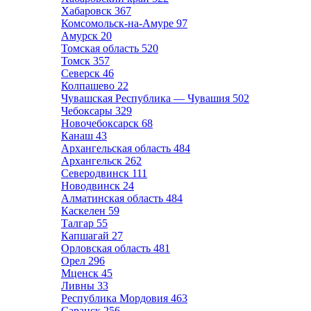
Хабаровск
367
Комсомольск-на-Амуре
97
Амурск
20
Томская область
520
Томск
357
Северск
46
Колпашево
22
Чувашская Республика — Чувашия
502
Чебоксары
329
Новочебоксарск
68
Канаш
43
Архангельская область
484
Архангельск
262
Северодвинск
111
Новодвинск
24
Алматинская область
484
Каскелен
59
Талгар
55
Капшагай
27
Орловская область
481
Орел
296
Мценск
45
Ливны
33
Республика Мордовия
463
Саранск
256