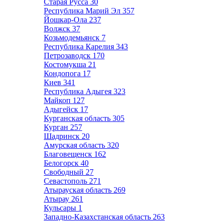
Старая Русса
30
Республика Марий Эл
357
Йошкар-Ола
237
Волжск
37
Козьмодемьянск
7
Республика Карелия
343
Петрозаводск
170
Костомукша
21
Кондопога
17
Киев
341
Республика Адыгея
323
Майкоп
127
Адыгейск
17
Курганская область
305
Курган
257
Шадринск
20
Амурская область
320
Благовещенск
162
Белогорск
40
Свободный
27
Севастополь
271
Атырауская область
269
Атырау
261
Кульсары
1
Западно-Казахстанская область
263