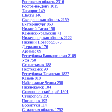
Ростовская область
2316
Ростов-на-Дону
1015
Таганрог
149
Шахты
146
Свердловская область
2159
Екатеринбург
863
Нижний Тагил
158
Каменск-Уральский
71
Нижегородская область
2122
Нижний Новгород
875
Дзержинск
176
Арзамас
89
Республика Башкортостан
2109
Уфа
750
Стерлитамак
188
Нефтекамск
90
Республика Татарстан
1827
Казань
818
Набережные Челны
258
Нижнекамск
104
Ставропольский край
1801
Ставрополь
350
Пятигорск
195
Ессентуки
114
Самарская область
1752