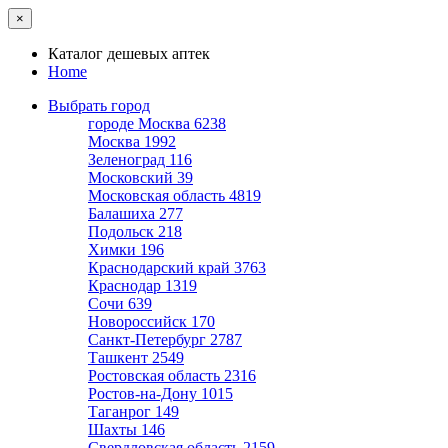
×
Каталог дешевых аптек
Home
Выбрать город
городе Москва
6238
Москва
1992
Зеленоград
116
Московский
39
Московская область
4819
Балашиха
277
Подольск
218
Химки
196
Краснодарский край
3763
Краснодар
1319
Сочи
639
Новороссийск
170
Санкт-Петербург
2787
Ташкент
2549
Ростовская область
2316
Ростов-на-Дону
1015
Таганрог
149
Шахты
146
Свердловская область
2159