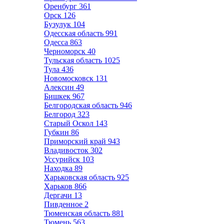
Оренбург
361
Орск
126
Бузулук
104
Одесская область
991
Одесса
863
Черноморск
40
Тульская область
1025
Тула
436
Новомосковск
131
Алексин
49
Бишкек
967
Белгородская область
946
Белгород
323
Старый Оскол
143
Губкин
86
Приморский край
943
Владивосток
302
Уссурийск
103
Находка
89
Харьковская область
925
Харьков
866
Дергачи
13
Пивденное
2
Тюменская область
881
Тюмень
563