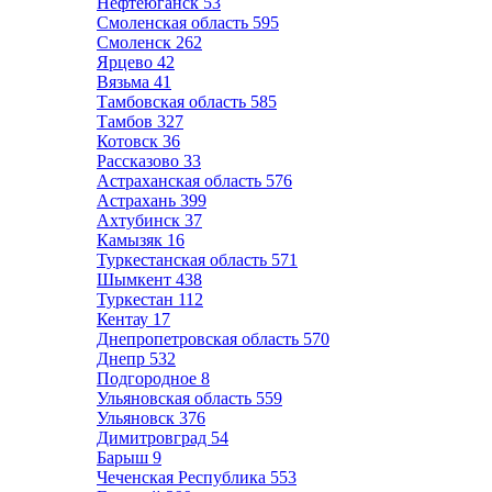
Нефтеюганск
53
Смоленская область
595
Смоленск
262
Ярцево
42
Вязьма
41
Тамбовская область
585
Тамбов
327
Котовск
36
Рассказово
33
Астраханская область
576
Астрахань
399
Ахтубинск
37
Камызяк
16
Туркестанская область
571
Шымкент
438
Туркестан
112
Кентау
17
Днепропетровская область
570
Днепр
532
Подгородное
8
Ульяновская область
559
Ульяновск
376
Димитровград
54
Барыш
9
Чеченская Республика
553