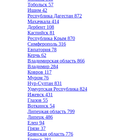
Тобольск
57
Ишим
42
Республика Дагестан
872
Махачкала
414
Дербент
108
Каспийск
81
Республика Крым
870
Симферополь
316
Евпатория
78
Керчь
62
Владимирская область
866
Владимир
284
Ковров
117
Муром
76
Нур-Султан
831
Удмуртская Республика
824
Ижевск
431
Глазов
55
Воткинск
54
Липецкая область
799
Липецк
486
Елец
94
Грязи
37
Брянская область
776
Брянск
381