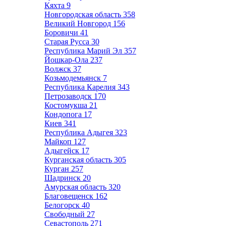
Кяхта
9
Новгородская область
358
Великий Новгород
156
Боровичи
41
Старая Русса
30
Республика Марий Эл
357
Йошкар-Ола
237
Волжск
37
Козьмодемьянск
7
Республика Карелия
343
Петрозаводск
170
Костомукша
21
Кондопога
17
Киев
341
Республика Адыгея
323
Майкоп
127
Адыгейск
17
Курганская область
305
Курган
257
Шадринск
20
Амурская область
320
Благовещенск
162
Белогорск
40
Свободный
27
Севастополь
271