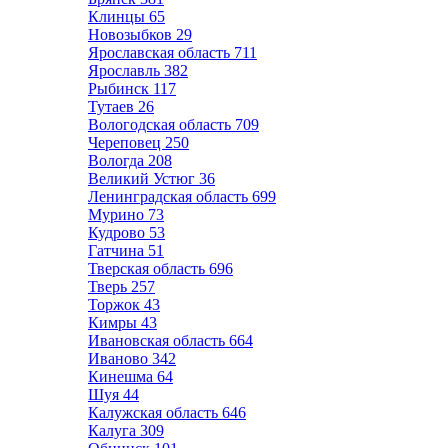
Клинцы
65
Новозыбков
29
Ярославская область
711
Ярославль
382
Рыбинск
117
Тутаев
26
Вологодская область
709
Череповец
250
Вологда
208
Великий Устюг
36
Ленинградская область
699
Мурино
73
Кудрово
53
Гатчина
51
Тверская область
696
Тверь
257
Торжок
43
Кимры
43
Ивановская область
664
Иваново
342
Кинешма
64
Шуя
44
Калужская область
646
Калуга
309