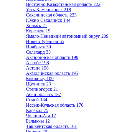
Восточно-Казахстанская область
222
Усть-Каменогорск
218
Сахалинская область
223
Южно-Сахалинск
144
Холмск
21
Корсаков
19
Ямало-Ненецкий автономный округ
209
Новый Уренгой
55
Ноябрьск
50
Салехард
33
Актюбинская область
199
Актобе
198
Астана
198
Акмолинская область
195
Кокшетау
100
Щучинск
23
Степногорск
21
Абай область
187
Семей
184
Иссык-Кульская область
170
Каракол
75
Чолпон-Ата
17
Балыкчы
12
Ташкентская область
161
Чирчик
79