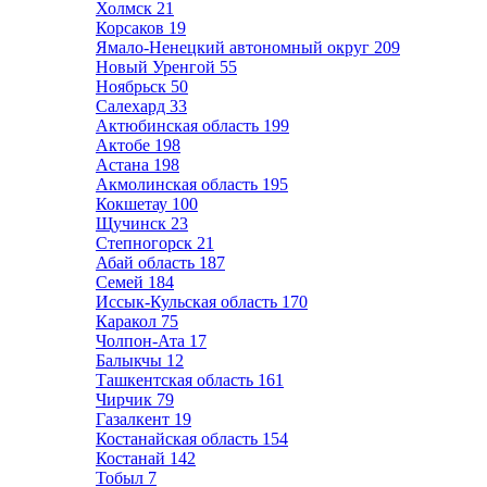
Холмск
21
Корсаков
19
Ямало-Ненецкий автономный округ
209
Новый Уренгой
55
Ноябрьск
50
Салехард
33
Актюбинская область
199
Актобе
198
Астана
198
Акмолинская область
195
Кокшетау
100
Щучинск
23
Степногорск
21
Абай область
187
Семей
184
Иссык-Кульская область
170
Каракол
75
Чолпон-Ата
17
Балыкчы
12
Ташкентская область
161
Чирчик
79
Газалкент
19
Костанайская область
154
Костанай
142
Тобыл
7