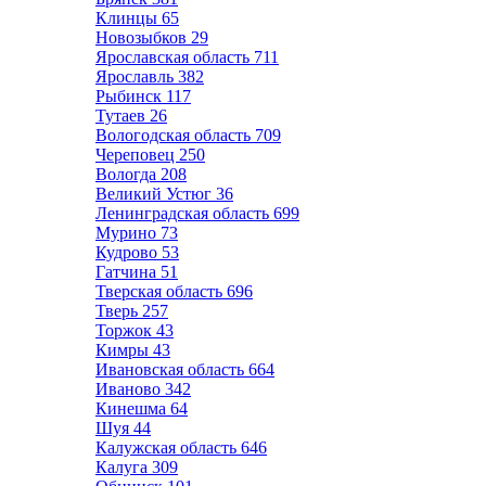
Клинцы
65
Новозыбков
29
Ярославская область
711
Ярославль
382
Рыбинск
117
Тутаев
26
Вологодская область
709
Череповец
250
Вологда
208
Великий Устюг
36
Ленинградская область
699
Мурино
73
Кудрово
53
Гатчина
51
Тверская область
696
Тверь
257
Торжок
43
Кимры
43
Ивановская область
664
Иваново
342
Кинешма
64
Шуя
44
Калужская область
646
Калуга
309