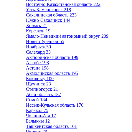
Восточно-Казахстанская область
222
Усть-Каменогорск
218
Сахалинская область
223
Южно-Сахалинск
144
Холмск
21
Корсаков
19
Ямало-Ненецкий автономный округ
209
Новый Уренгой
55
Ноябрьск
50
Салехард
33
Актюбинская область
199
Актобе
198
Астана
198
Акмолинская область
195
Кокшетау
100
Щучинск
23
Степногорск
21
Абай область
187
Семей
184
Иссык-Кульская область
170
Каракол
75
Чолпон-Ата
17
Балыкчы
12
Ташкентская область
161
Чирчик
79