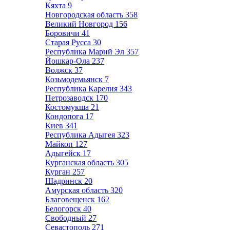
Кяхта
9
Новгородская область
358
Великий Новгород
156
Боровичи
41
Старая Русса
30
Республика Марий Эл
357
Йошкар-Ола
237
Волжск
37
Козьмодемьянск
7
Республика Карелия
343
Петрозаводск
170
Костомукша
21
Кондопога
17
Киев
341
Республика Адыгея
323
Майкоп
127
Адыгейск
17
Курганская область
305
Курган
257
Шадринск
20
Амурская область
320
Благовещенск
162
Белогорск
40
Свободный
27
Севастополь
271