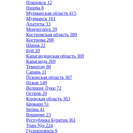
Покровск
12
Нюрба
8
Мурманская область
415
Мурманск
161
Апатиты
33
Мончегорск
29
Костромская область
389
Кострома
208
Шарья
22
Буй
20
Карагандинская область
369
Караганда
269
Темиртау
80
Сарань
11
Псковская область
367
Псков
149
Великие Луки
72
Остров
20
Киевская область
363
Бровари
51
Ірпінь
41
Вишневе
23
Республика Бурятия
361
Улан-Удэ
224
Гусиноозерск
9