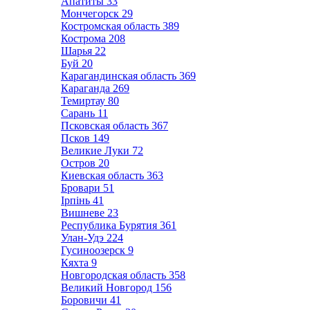
Апатиты
33
Мончегорск
29
Костромская область
389
Кострома
208
Шарья
22
Буй
20
Карагандинская область
369
Караганда
269
Темиртау
80
Сарань
11
Псковская область
367
Псков
149
Великие Луки
72
Остров
20
Киевская область
363
Бровари
51
Ірпінь
41
Вишневе
23
Республика Бурятия
361
Улан-Удэ
224
Гусиноозерск
9
Кяхта
9
Новгородская область
358
Великий Новгород
156
Боровичи
41