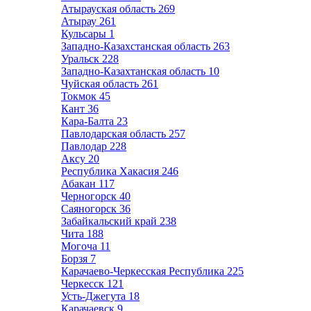
Атырауская область
269
Атырау
261
Кульсары
1
Западно-Казахстанская область
263
Уральск
228
Западно-Казахтанская область
10
Чуйская область
261
Токмок
45
Кант
36
Кара-Балта
23
Павлодарская область
257
Павлодар
228
Аксу
20
Республика Хакасия
246
Абакан
117
Черногорск
40
Саяногорск
36
Забайкальский край
238
Чита
188
Могоча
11
Борзя
7
Карачаево-Черкесская Республика
225
Черкесск
121
Усть-Джегута
18
Карачаевск
9