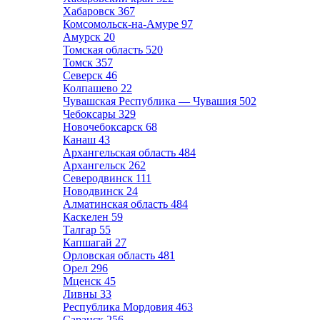
Хабаровск
367
Комсомольск-на-Амуре
97
Амурск
20
Томская область
520
Томск
357
Северск
46
Колпашево
22
Чувашская Республика — Чувашия
502
Чебоксары
329
Новочебоксарск
68
Канаш
43
Архангельская область
484
Архангельск
262
Северодвинск
111
Новодвинск
24
Алматинская область
484
Каскелен
59
Талгар
55
Капшагай
27
Орловская область
481
Орел
296
Мценск
45
Ливны
33
Республика Мордовия
463
Саранск
256