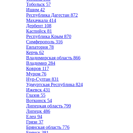
Тобольск
57
Ишим
42
Республика Дагестан
872
Махачкала
414
Дербент
108
Каспийск
81
Республика Крым
870
Симферополь
316
Евпатория
78
Керчь
62
Владимирская область
866
Владимир
284
Ковров
117
Муром
76
Нур-Султан
831
Удмуртская Республика
824
Ижевск
431
Глазов
55
Воткинск
54
Липецкая область
799
Липецк
486
Елец
94
Грязи
37
Брянская область
776
Брянск
381