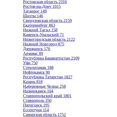
Ростовская область
2316
Ростов-на-Дону
1015
Таганрог
149
Шахты
146
Свердловская область
2159
Екатеринбург
863
Нижний Тагил
158
Каменск-Уральский
71
Нижегородская область
2122
Нижний Новгород
875
Дзержинск
176
Арзамас
89
Республика Башкортостан
2109
Уфа
750
Стерлитамак
188
Нефтекамск
90
Республика Татарстан
1827
Казань
818
Набережные Челны
258
Нижнекамск
104
Ставропольский край
1801
Ставрополь
350
Пятигорск
195
Ессентуки
114
Самарская область
1752