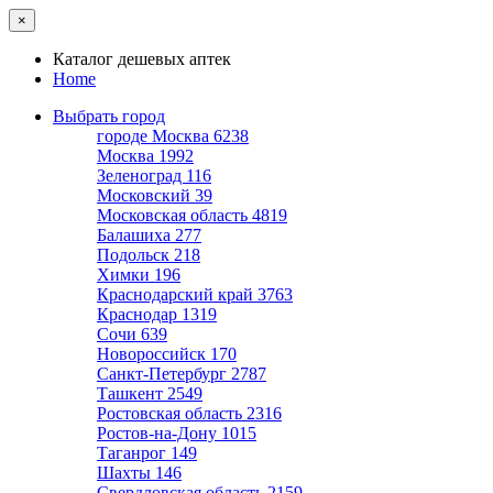
×
Каталог дешевых аптек
Home
Выбрать город
городе Москва
6238
Москва
1992
Зеленоград
116
Московский
39
Московская область
4819
Балашиха
277
Подольск
218
Химки
196
Краснодарский край
3763
Краснодар
1319
Сочи
639
Новороссийск
170
Санкт-Петербург
2787
Ташкент
2549
Ростовская область
2316
Ростов-на-Дону
1015
Таганрог
149
Шахты
146
Свердловская область
2159