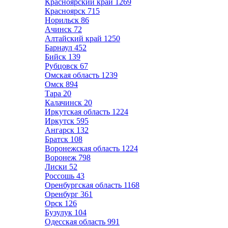
Красноярский край
1269
Красноярск
715
Норильск
86
Ачинск
72
Алтайский край
1250
Барнаул
452
Бийск
139
Рубцовск
67
Омская область
1239
Омск
894
Тара
20
Калачинск
20
Иркутская область
1224
Иркутск
595
Ангарск
132
Братск
108
Воронежская область
1224
Воронеж
798
Лиски
52
Россошь
43
Оренбургская область
1168
Оренбург
361
Орск
126
Бузулук
104
Одесская область
991