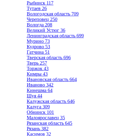
Рыбинск
117
Тутаев
26
Вологодская область
709
Череповец
250
Вологда
208
Великий Устюг
36
Ленинградская область
699
Мурино
73
Кудрово
53
Гатчина
51
Тверская область
696
Тверь
257
Торжок
43
Кимры
43
Ивановская область
664
Иваново
342
Кинешма
64
Шуя
44
Калужская область
646
Калуга
309
Обнинск
101
Малоярославец
35
Рязанская область
645
Рязань
382
Касимов
32