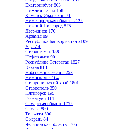
Екатеринбург
863
Нижний Тагил
158
Каменск-Уральский
71
Нижегородская область
2122
Нижний Новгород
875
Дзержинск
176
Арзамас
89
Республика Башкортостан
2109
Уфа
750
Стерлитамак
188
Нефтекамск
90
Республика Татарстан
1827
Казань
818
Набережные Челны
258
Нижнекамск
104
Ставропольский край
1801
Ставрополь
350
Пятигорск
195
Ессентуки
114
Самарская область
1752
Самара
880
Тольятти
390
Сызрань
84
Челябинская область
1706