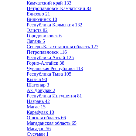
Камчатский край
133
Петропавловск-Камчатский
83
Елизово
21
Вилючинск
10
Республика Калмыкия
132
Элиста
82
Городовиковск
6
Лагань
5
Северо-Казахстанская область
127
Петропавловск
116
Республика Алтай
125
Горно-Алтайск
38
Чувашская Республика
113
Республика Тыва
105
Кызыл
90
Шагонар
3
Ак-Довурак
2
Республика Ингушетия
81
Назрань
42
Магас
15
Карабулак
10
Ошская область
66
Магаданская область
65
Магадан
56
Сусуман
1