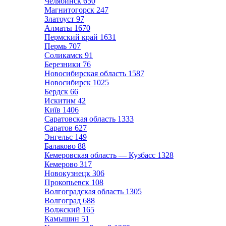
Челябинск
650
Магнитогорск
247
Златоуст
97
Алматы
1670
Пермский край
1631
Пермь
707
Соликамск
91
Березники
76
Новосибирская область
1587
Новосибирск
1025
Бердск
66
Искитим
42
Київ
1406
Саратовская область
1333
Саратов
627
Энгельс
149
Балаково
88
Кемеровская область — Кузбасс
1328
Кемерово
317
Новокузнецк
306
Прокопьевск
108
Волгоградская область
1305
Волгоград
688
Волжский
165
Камышин
51