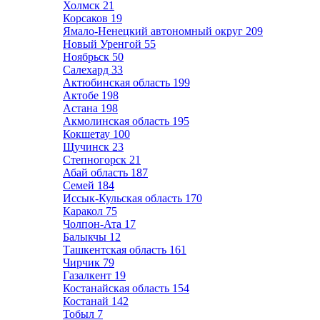
Холмск
21
Корсаков
19
Ямало-Ненецкий автономный округ
209
Новый Уренгой
55
Ноябрьск
50
Салехард
33
Актюбинская область
199
Актобе
198
Астана
198
Акмолинская область
195
Кокшетау
100
Щучинск
23
Степногорск
21
Абай область
187
Семей
184
Иссык-Кульская область
170
Каракол
75
Чолпон-Ата
17
Балыкчы
12
Ташкентская область
161
Чирчик
79
Газалкент
19
Костанайская область
154
Костанай
142
Тобыл
7