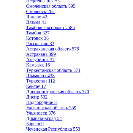
Нефтеюганск
53
Смоленская область
595
Смоленск
262
Ярцево
42
Вязьма
41
Тамбовская область
585
Тамбов
327
Котовск
36
Рассказово
33
Астраханская область
576
Астрахань
399
Ахтубинск
37
Камызяк
16
Туркестанская область
571
Шымкент
438
Туркестан
112
Кентау
17
Днепропетровская область
570
Днепр
532
Подгородное
8
Ульяновская область
559
Ульяновск
376
Димитровград
54
Барыш
9
Чеченская Республика
553