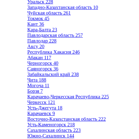
Уральск
228
Западно-Казахтанская область
10
Чуйская область
261
Токмок
45
Кант
36
Кара-Балта
23
Павлодарская область
257
Павлодар
228
Аксу
20
Республика Хакасия
246
Абакан
117
Черногорск
40
Саяногорск
36
Забайкальский край
238
Чита
188
Могоча
11
Борзя
7
Карачаево-Черкесская Республика
225
Черкесск
121
Усть-Джегута
18
Карачаевск
9
Восточно-Казахстанская область
222
Усть-Каменогорск
218
Сахалинская область
223
Южно-Сахалинск
144