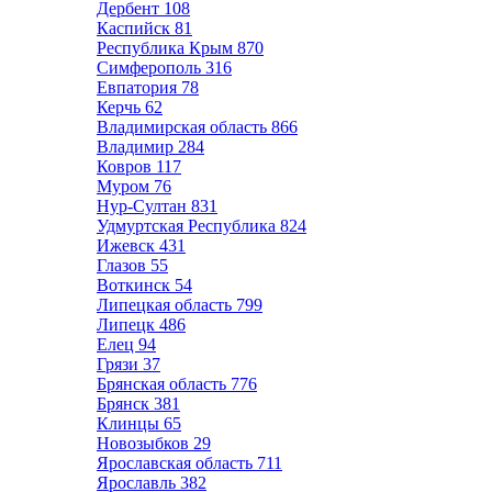
Дербент
108
Каспийск
81
Республика Крым
870
Симферополь
316
Евпатория
78
Керчь
62
Владимирская область
866
Владимир
284
Ковров
117
Муром
76
Нур-Султан
831
Удмуртская Республика
824
Ижевск
431
Глазов
55
Воткинск
54
Липецкая область
799
Липецк
486
Елец
94
Грязи
37
Брянская область
776
Брянск
381
Клинцы
65
Новозыбков
29
Ярославская область
711
Ярославль
382