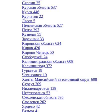
Скопин
25
Курская область
637
Курск
446
Курчатов
22
Льгов
5
Пензенская область
627
Пенза
397
Кузнецк
55
Заречный
33
Кировская область
624
Киров
426
Кирово-Чепецк
50
Слободской
24
Калининградская область
608
Калининград
372
Гурьевск
19
Черняховск
19
Ханты-Мансийский автономный округ
608
Сургут
209
Нижневартовск
138
Нефтеюганск
53
Смоленская область
595
Смоленск
262
Ярцево
42
Вязьма
41