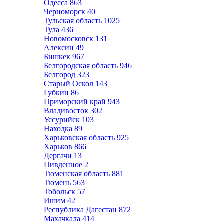
Одесса
863
Черноморск
40
Тульская область
1025
Тула
436
Новомосковск
131
Алексин
49
Бишкек
967
Белгородская область
946
Белгород
323
Старый Оскол
143
Губкин
86
Приморский край
943
Владивосток
302
Уссурийск
103
Находка
89
Харьковская область
925
Харьков
866
Дергачи
13
Пивденное
2
Тюменская область
881
Тюмень
563
Тобольск
57
Ишим
42
Республика Дагестан
872
Махачкала
414