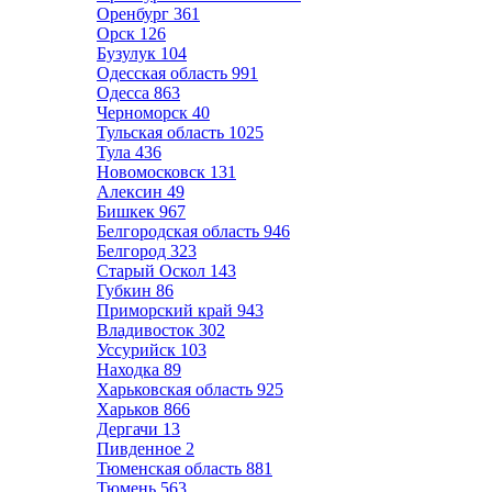
Оренбург
361
Орск
126
Бузулук
104
Одесская область
991
Одесса
863
Черноморск
40
Тульская область
1025
Тула
436
Новомосковск
131
Алексин
49
Бишкек
967
Белгородская область
946
Белгород
323
Старый Оскол
143
Губкин
86
Приморский край
943
Владивосток
302
Уссурийск
103
Находка
89
Харьковская область
925
Харьков
866
Дергачи
13
Пивденное
2
Тюменская область
881
Тюмень
563