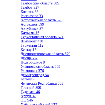
Тамбовская область
585
Тамбов
327
Котовск
36
Рассказово
33
Астраханская область
576
Астрахань
399
Ахтубинск
37
Камызяк
16
Туркестанская область
571
Шымкент
438
Туркестан
112
Кентау
17
Днепропетровская область
570
Днепр
532
Подгородное
8
Ульяновская область
559
Ульяновск
376
Димитровград
54
Барыш
9
Чеченская Республика
553
Грозный
399
Гудермес
46
Аргун
37
Ош
546
Хабаровский край
522