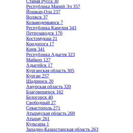
Старая Русса
30
Республика Марий Эл
357
Йошкар-Ола
237
Волжск
37
Козьмодемьянск
7
Республика Карелия
343
Петрозаводск
170
Костомукша
21
Кондопога
17
Киев
341
Республика Адыгея
323
Майкоп
127
Адыгейск
17
Курганская область
305
Курган
257
Шадринск
20
Амурская область
320
Благовещенск
162
Белогорск
40
Свободный
27
Севастополь
271
Атырауская область
269
Атырау
261
Кульсары
1
Западно-Казахстанская область
263