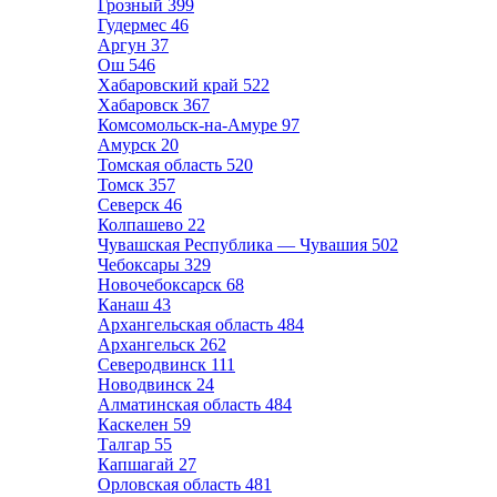
Грозный
399
Гудермес
46
Аргун
37
Ош
546
Хабаровский край
522
Хабаровск
367
Комсомольск-на-Амуре
97
Амурск
20
Томская область
520
Томск
357
Северск
46
Колпашево
22
Чувашская Республика — Чувашия
502
Чебоксары
329
Новочебоксарск
68
Канаш
43
Архангельская область
484
Архангельск
262
Северодвинск
111
Новодвинск
24
Алматинская область
484
Каскелен
59
Талгар
55
Капшагай
27
Орловская область
481