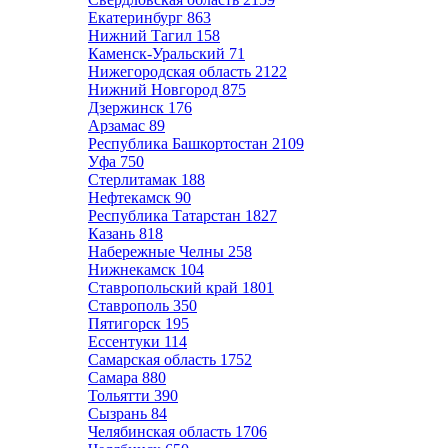
Екатеринбург
863
Нижний Тагил
158
Каменск-Уральский
71
Нижегородская область
2122
Нижний Новгород
875
Дзержинск
176
Арзамас
89
Республика Башкортостан
2109
Уфа
750
Стерлитамак
188
Нефтекамск
90
Республика Татарстан
1827
Казань
818
Набережные Челны
258
Нижнекамск
104
Ставропольский край
1801
Ставрополь
350
Пятигорск
195
Ессентуки
114
Самарская область
1752
Самара
880
Тольятти
390
Сызрань
84
Челябинская область
1706