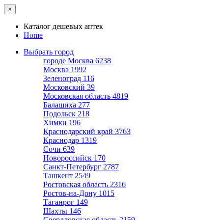
×
Каталог дешевых аптек
Home
Выбрать город
городе Москва
6238
Москва
1992
Зеленоград
116
Московский
39
Московская область
4819
Балашиха
277
Подольск
218
Химки
196
Краснодарский край
3763
Краснодар
1319
Сочи
639
Новороссийск
170
Санкт-Петербург
2787
Ташкент
2549
Ростовская область
2316
Ростов-на-Дону
1015
Таганрог
149
Шахты
146
Свердловская область
2159