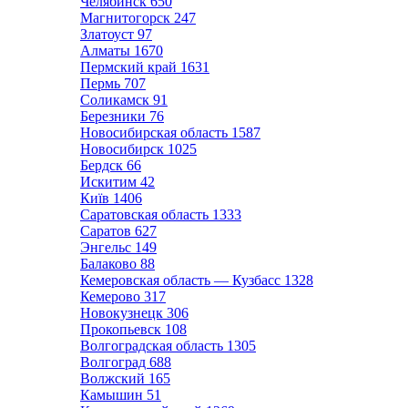
Челябинск
650
Магнитогорск
247
Златоуст
97
Алматы
1670
Пермский край
1631
Пермь
707
Соликамск
91
Березники
76
Новосибирская область
1587
Новосибирск
1025
Бердск
66
Искитим
42
Київ
1406
Саратовская область
1333
Саратов
627
Энгельс
149
Балаково
88
Кемеровская область — Кузбасс
1328
Кемерово
317
Новокузнецк
306
Прокопьевск
108
Волгоградская область
1305
Волгоград
688
Волжский
165
Камышин
51