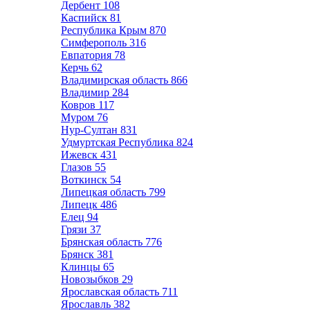
Дербент
108
Каспийск
81
Республика Крым
870
Симферополь
316
Евпатория
78
Керчь
62
Владимирская область
866
Владимир
284
Ковров
117
Муром
76
Нур-Султан
831
Удмуртская Республика
824
Ижевск
431
Глазов
55
Воткинск
54
Липецкая область
799
Липецк
486
Елец
94
Грязи
37
Брянская область
776
Брянск
381
Клинцы
65
Новозыбков
29
Ярославская область
711
Ярославль
382