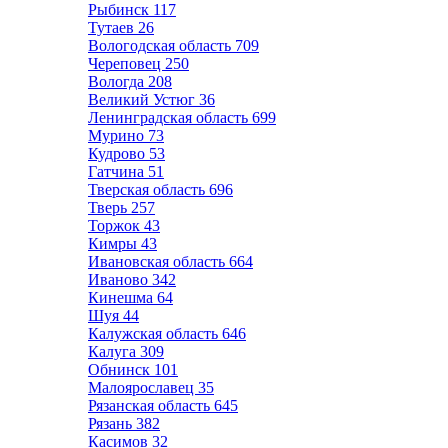
Рыбинск
117
Тутаев
26
Вологодская область
709
Череповец
250
Вологда
208
Великий Устюг
36
Ленинградская область
699
Мурино
73
Кудрово
53
Гатчина
51
Тверская область
696
Тверь
257
Торжок
43
Кимры
43
Ивановская область
664
Иваново
342
Кинешма
64
Шуя
44
Калужская область
646
Калуга
309
Обнинск
101
Малоярославец
35
Рязанская область
645
Рязань
382
Касимов
32