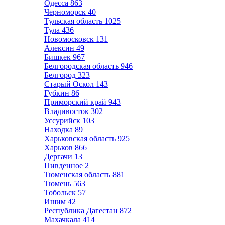
Одесса
863
Черноморск
40
Тульская область
1025
Тула
436
Новомосковск
131
Алексин
49
Бишкек
967
Белгородская область
946
Белгород
323
Старый Оскол
143
Губкин
86
Приморский край
943
Владивосток
302
Уссурийск
103
Находка
89
Харьковская область
925
Харьков
866
Дергачи
13
Пивденное
2
Тюменская область
881
Тюмень
563
Тобольск
57
Ишим
42
Республика Дагестан
872
Махачкала
414