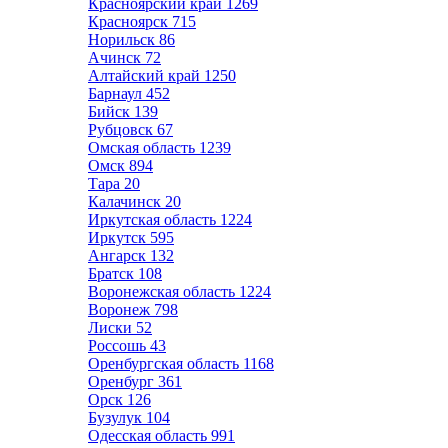
Красноярский край
1269
Красноярск
715
Норильск
86
Ачинск
72
Алтайский край
1250
Барнаул
452
Бийск
139
Рубцовск
67
Омская область
1239
Омск
894
Тара
20
Калачинск
20
Иркутская область
1224
Иркутск
595
Ангарск
132
Братск
108
Воронежская область
1224
Воронеж
798
Лиски
52
Россошь
43
Оренбургская область
1168
Оренбург
361
Орск
126
Бузулук
104
Одесская область
991