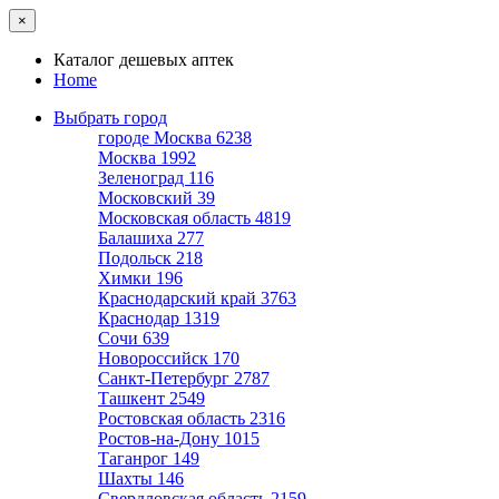
×
Каталог дешевых аптек
Home
Выбрать город
городе Москва
6238
Москва
1992
Зеленоград
116
Московский
39
Московская область
4819
Балашиха
277
Подольск
218
Химки
196
Краснодарский край
3763
Краснодар
1319
Сочи
639
Новороссийск
170
Санкт-Петербург
2787
Ташкент
2549
Ростовская область
2316
Ростов-на-Дону
1015
Таганрог
149
Шахты
146
Свердловская область
2159