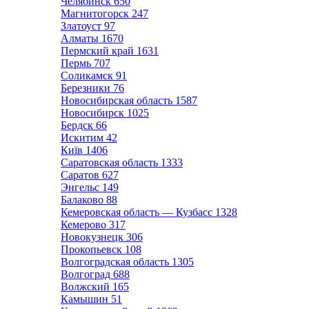
Челябинск
650
Магнитогорск
247
Златоуст
97
Алматы
1670
Пермский край
1631
Пермь
707
Соликамск
91
Березники
76
Новосибирская область
1587
Новосибирск
1025
Бердск
66
Искитим
42
Київ
1406
Саратовская область
1333
Саратов
627
Энгельс
149
Балаково
88
Кемеровская область — Кузбасс
1328
Кемерово
317
Новокузнецк
306
Прокопьевск
108
Волгоградская область
1305
Волгоград
688
Волжский
165
Камышин
51