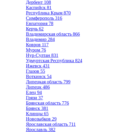
Дербент
108
Каспийск
81
Республика Крым
870
Симферополь
316
Евпатория
78
Керчь
62
Владимирская область
866
Владимир
284
Ковров
117
Муром
76
Нур-Султан
831
Удмуртская Республика
824
Ижевск
431
Глазов
55
Воткинск
54
Липецкая область
799
Липецк
486
Елец
94
Грязи
37
Брянская область
776
Брянск
381
Клинцы
65
Новозыбков
29
Ярославская область
711
Ярославль
382