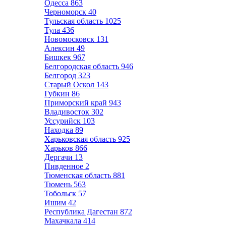
Одесса
863
Черноморск
40
Тульская область
1025
Тула
436
Новомосковск
131
Алексин
49
Бишкек
967
Белгородская область
946
Белгород
323
Старый Оскол
143
Губкин
86
Приморский край
943
Владивосток
302
Уссурийск
103
Находка
89
Харьковская область
925
Харьков
866
Дергачи
13
Пивденное
2
Тюменская область
881
Тюмень
563
Тобольск
57
Ишим
42
Республика Дагестан
872
Махачкала
414