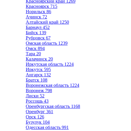
Красноярский край
1269
Красноярск
715
Норильск
86
Ачинск
72
Алтайский край
1250
Барнаул
452
Бийск
139
Рубцовск
67
Омская область
1239
Омск
894
Тара
20
Калачинск
20
Иркутская область
1224
Иркутск
595
Ангарск
132
Братск
108
Воронежская область
1224
Воронеж
798
Лиски
52
Россошь
43
Оренбургская область
1168
Оренбург
361
Орск
126
Бузулук
104
Одесская область
991