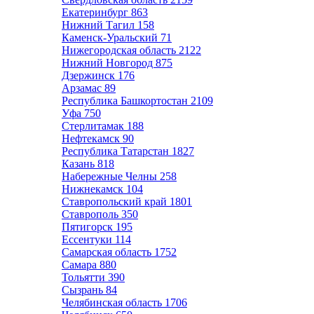
Екатеринбург
863
Нижний Тагил
158
Каменск-Уральский
71
Нижегородская область
2122
Нижний Новгород
875
Дзержинск
176
Арзамас
89
Республика Башкортостан
2109
Уфа
750
Стерлитамак
188
Нефтекамск
90
Республика Татарстан
1827
Казань
818
Набережные Челны
258
Нижнекамск
104
Ставропольский край
1801
Ставрополь
350
Пятигорск
195
Ессентуки
114
Самарская область
1752
Самара
880
Тольятти
390
Сызрань
84
Челябинская область
1706