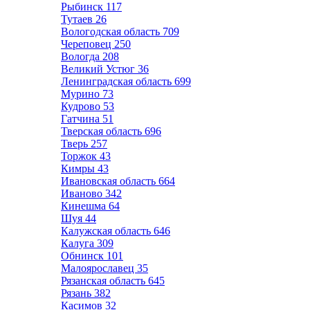
Рыбинск
117
Тутаев
26
Вологодская область
709
Череповец
250
Вологда
208
Великий Устюг
36
Ленинградская область
699
Мурино
73
Кудрово
53
Гатчина
51
Тверская область
696
Тверь
257
Торжок
43
Кимры
43
Ивановская область
664
Иваново
342
Кинешма
64
Шуя
44
Калужская область
646
Калуга
309
Обнинск
101
Малоярославец
35
Рязанская область
645
Рязань
382
Касимов
32