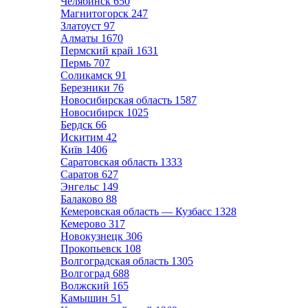
Челябинск
650
Магнитогорск
247
Златоуст
97
Алматы
1670
Пермский край
1631
Пермь
707
Соликамск
91
Березники
76
Новосибирская область
1587
Новосибирск
1025
Бердск
66
Искитим
42
Київ
1406
Саратовская область
1333
Саратов
627
Энгельс
149
Балаково
88
Кемеровская область — Кузбасс
1328
Кемерово
317
Новокузнецк
306
Прокопьевск
108
Волгоградская область
1305
Волгоград
688
Волжский
165
Камышин
51