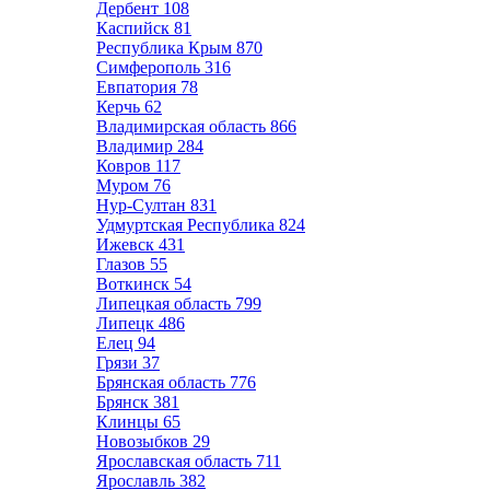
Дербент
108
Каспийск
81
Республика Крым
870
Симферополь
316
Евпатория
78
Керчь
62
Владимирская область
866
Владимир
284
Ковров
117
Муром
76
Нур-Султан
831
Удмуртская Республика
824
Ижевск
431
Глазов
55
Воткинск
54
Липецкая область
799
Липецк
486
Елец
94
Грязи
37
Брянская область
776
Брянск
381
Клинцы
65
Новозыбков
29
Ярославская область
711
Ярославль
382