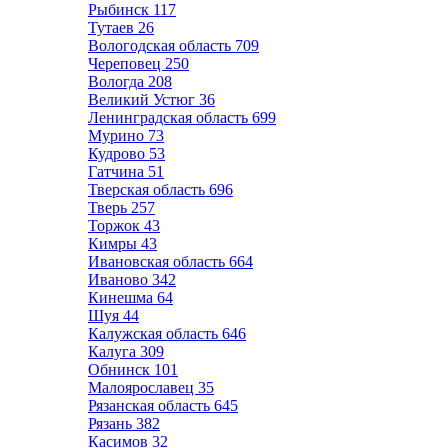
Рыбинск
117
Тутаев
26
Вологодская область
709
Череповец
250
Вологда
208
Великий Устюг
36
Ленинградская область
699
Мурино
73
Кудрово
53
Гатчина
51
Тверская область
696
Тверь
257
Торжок
43
Кимры
43
Ивановская область
664
Иваново
342
Кинешма
64
Шуя
44
Калужская область
646
Калуга
309
Обнинск
101
Малоярославец
35
Рязанская область
645
Рязань
382
Касимов
32