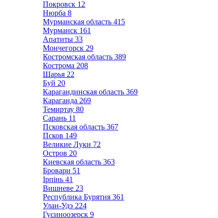
Покровск
12
Нюрба
8
Мурманская область
415
Мурманск
161
Апатиты
33
Мончегорск
29
Костромская область
389
Кострома
208
Шарья
22
Буй
20
Карагандинская область
369
Караганда
269
Темиртау
80
Сарань
11
Псковская область
367
Псков
149
Великие Луки
72
Остров
20
Киевская область
363
Бровари
51
Ірпінь
41
Вишневе
23
Республика Бурятия
361
Улан-Удэ
224
Гусиноозерск
9