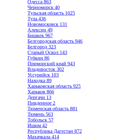
Одесса
863
Черноморск
40
Тульская область
1025
Тула
436
Новомосковск
131
Алексин
49
Бишкек
967
Белгородская область
946
Белгород
323
Старый Оскол
143
Губкин
86
Приморский край
943
Владивосток
302
Уссурийск
103
Находка
89
Харьковская область
925
Харьков
866
Дергачи
13
Пивденное
2
Тюменская область
881
Тюмень
563
Тобольск
57
Ишим
42
Республика Дагестан
872
Махачкала
414