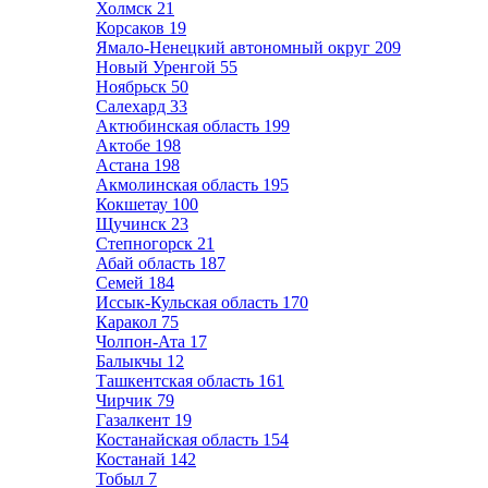
Холмск
21
Корсаков
19
Ямало-Ненецкий автономный округ
209
Новый Уренгой
55
Ноябрьск
50
Салехард
33
Актюбинская область
199
Актобе
198
Астана
198
Акмолинская область
195
Кокшетау
100
Щучинск
23
Степногорск
21
Абай область
187
Семей
184
Иссык-Кульская область
170
Каракол
75
Чолпон-Ата
17
Балыкчы
12
Ташкентская область
161
Чирчик
79
Газалкент
19
Костанайская область
154
Костанай
142
Тобыл
7