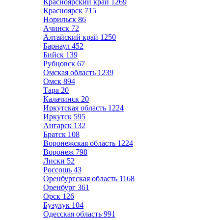
Красноярский край
1269
Красноярск
715
Норильск
86
Ачинск
72
Алтайский край
1250
Барнаул
452
Бийск
139
Рубцовск
67
Омская область
1239
Омск
894
Тара
20
Калачинск
20
Иркутская область
1224
Иркутск
595
Ангарск
132
Братск
108
Воронежская область
1224
Воронеж
798
Лиски
52
Россошь
43
Оренбургская область
1168
Оренбург
361
Орск
126
Бузулук
104
Одесская область
991