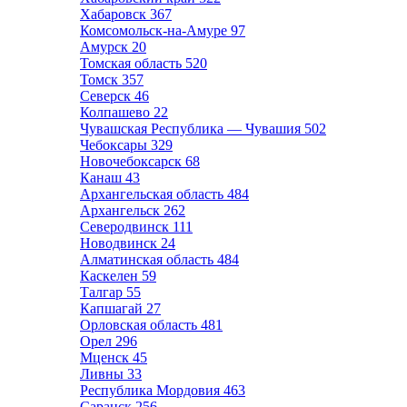
Хабаровск
367
Комсомольск-на-Амуре
97
Амурск
20
Томская область
520
Томск
357
Северск
46
Колпашево
22
Чувашская Республика — Чувашия
502
Чебоксары
329
Новочебоксарск
68
Канаш
43
Архангельская область
484
Архангельск
262
Северодвинск
111
Новодвинск
24
Алматинская область
484
Каскелен
59
Талгар
55
Капшагай
27
Орловская область
481
Орел
296
Мценск
45
Ливны
33
Республика Мордовия
463
Саранск
256