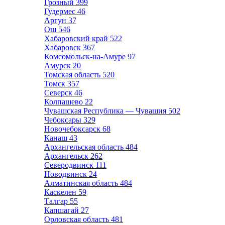
Грозный
399
Гудермес
46
Аргун
37
Ош
546
Хабаровский край
522
Хабаровск
367
Комсомольск-на-Амуре
97
Амурск
20
Томская область
520
Томск
357
Северск
46
Колпашево
22
Чувашская Республика — Чувашия
502
Чебоксары
329
Новочебоксарск
68
Канаш
43
Архангельская область
484
Архангельск
262
Северодвинск
111
Новодвинск
24
Алматинская область
484
Каскелен
59
Талгар
55
Капшагай
27
Орловская область
481