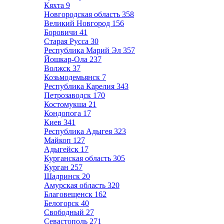
Кяхта
9
Новгородская область
358
Великий Новгород
156
Боровичи
41
Старая Русса
30
Республика Марий Эл
357
Йошкар-Ола
237
Волжск
37
Козьмодемьянск
7
Республика Карелия
343
Петрозаводск
170
Костомукша
21
Кондопога
17
Киев
341
Республика Адыгея
323
Майкоп
127
Адыгейск
17
Курганская область
305
Курган
257
Шадринск
20
Амурская область
320
Благовещенск
162
Белогорск
40
Свободный
27
Севастополь
271