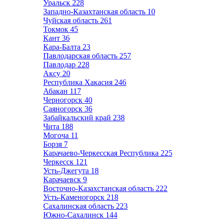
Уральск
228
Западно-Казахтанская область
10
Чуйская область
261
Токмок
45
Кант
36
Кара-Балта
23
Павлодарская область
257
Павлодар
228
Аксу
20
Республика Хакасия
246
Абакан
117
Черногорск
40
Саяногорск
36
Забайкальский край
238
Чита
188
Могоча
11
Борзя
7
Карачаево-Черкесская Республика
225
Черкесск
121
Усть-Джегута
18
Карачаевск
9
Восточно-Казахстанская область
222
Усть-Каменогорск
218
Сахалинская область
223
Южно-Сахалинск
144