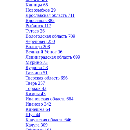
Клинцы
65
Новозыбков
29
Ярославская область
711
Ярославль
382
Рыбинск
117
Тутаев
26
Вологодская область
709
Череповец
250
Вологда
208
Великий Устюг
36
Ленинградская область
699
Мурино
73
Кудрово
53
Гатчина
51
Тверская область
696
Тверь
257
Торжок
43
Кимры
43
Ивановская область
664
Иваново
342
Кинешма
64
Шуя
44
Калужская область
646
Калуга
309