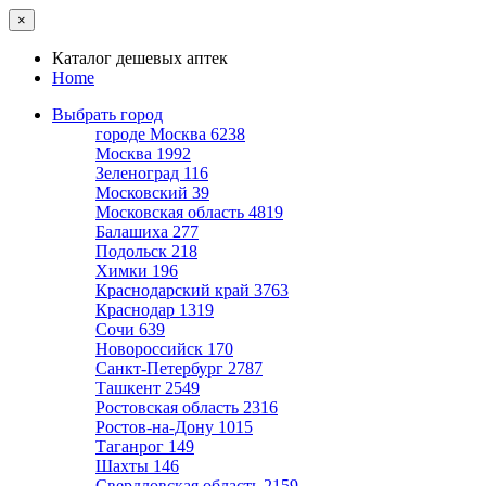
×
Каталог дешевых аптек
Home
Выбрать город
городе Москва
6238
Москва
1992
Зеленоград
116
Московский
39
Московская область
4819
Балашиха
277
Подольск
218
Химки
196
Краснодарский край
3763
Краснодар
1319
Сочи
639
Новороссийск
170
Санкт-Петербург
2787
Ташкент
2549
Ростовская область
2316
Ростов-на-Дону
1015
Таганрог
149
Шахты
146
Свердловская область
2159