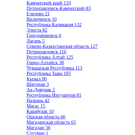
Камчатский край
133
Петропавловск-Камчатский
83
Елизово
21
Вилючинск
10
Республика Калмыкия
132
Элиста
82
Городовиковск
6
Лагань
5
Северо-Казахстанская область
127
Петропавловск
116
Республика Алтай
125
Горно-Алтайск
38
Чувашская Республика
113
Республика Тыва
105
Кызыл
90
Шагонар
3
Ак-Довурак
2
Республика Ингушетия
81
Назрань
42
Магас
15
Карабулак
10
Ошская область
66
Магаданская область
65
Магадан
56
Сусуман
1