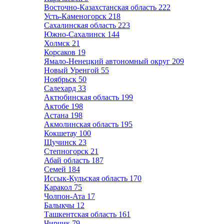
Восточно-Казахстанская область
222
Усть-Каменогорск
218
Сахалинская область
223
Южно-Сахалинск
144
Холмск
21
Корсаков
19
Ямало-Ненецкий автономный округ
209
Новый Уренгой
55
Ноябрьск
50
Салехард
33
Актюбинская область
199
Актобе
198
Астана
198
Акмолинская область
195
Кокшетау
100
Щучинск
23
Степногорск
21
Абай область
187
Семей
184
Иссык-Кульская область
170
Каракол
75
Чолпон-Ата
17
Балыкчы
12
Ташкентская область
161
Чирчик
79