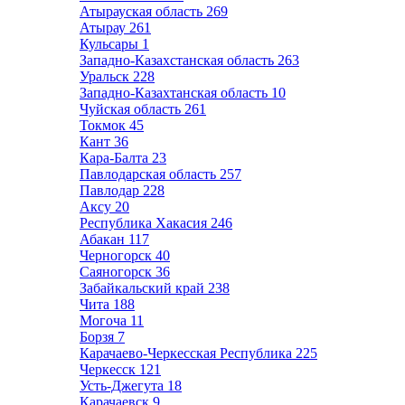
Атырауская область
269
Атырау
261
Кульсары
1
Западно-Казахстанская область
263
Уральск
228
Западно-Казахтанская область
10
Чуйская область
261
Токмок
45
Кант
36
Кара-Балта
23
Павлодарская область
257
Павлодар
228
Аксу
20
Республика Хакасия
246
Абакан
117
Черногорск
40
Саяногорск
36
Забайкальский край
238
Чита
188
Могоча
11
Борзя
7
Карачаево-Черкесская Республика
225
Черкесск
121
Усть-Джегута
18
Карачаевск
9