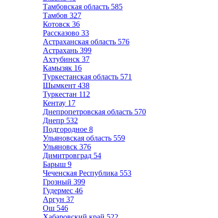
Тамбовская область
585
Тамбов
327
Котовск
36
Рассказово
33
Астраханская область
576
Астрахань
399
Ахтубинск
37
Камызяк
16
Туркестанская область
571
Шымкент
438
Туркестан
112
Кентау
17
Днепропетровская область
570
Днепр
532
Подгородное
8
Ульяновская область
559
Ульяновск
376
Димитровград
54
Барыш
9
Чеченская Республика
553
Грозный
399
Гудермес
46
Аргун
37
Ош
546
Хабаровский край
522