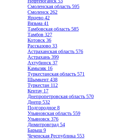
Нефтеюганск
53
Смоленская область
595
Смоленск
262
Ярцево
42
Вязьма
41
Тамбовская область
585
Тамбов
327
Котовск
36
Рассказово
33
Астраханская область
576
Астрахань
399
Ахтубинск
37
Камызяк
16
Туркестанская область
571
Шымкент
438
Туркестан
112
Кентау
17
Днепропетровская область
570
Днепр
532
Подгородное
8
Ульяновская область
559
Ульяновск
376
Димитровград
54
Барыш
9
Чеченская Республика
553