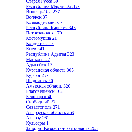
Старая Русса
30
Республика Марий Эл
357
Йошкар-Ола
237
Волжск
37
Козьмодемьянск
7
Республика Карелия
343
Петрозаводск
170
Костомукша
21
Кондопога
17
Киев
341
Республика Адыгея
323
Майкоп
127
Адыгейск
17
Курганская область
305
Курган
257
Шадринск
20
Амурская область
320
Благовещенск
162
Белогорск
40
Свободный
27
Севастополь
271
Атырауская область
269
Атырау
261
Кульсары
1
Западно-Казахстанская область
263