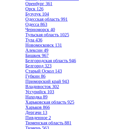
Оренбург
361
Орск
126
Бузулук
104
Одесская область
991
Одесса
863
Черноморск
40
Тульская область
1025
Тула
436
Новомосковск
131
Алексин
49
Бишкек
967
Белгородская область
946
Белгород
323
Старый Оскол
143
Губкин
86
Приморский край
943
Владивосток
302
Уссурийск
103
Находка
89
Харьковская область
925
Харьков
866
Дергачи
13
Пивденное
2
Тюменская область
881
Тюмень
563