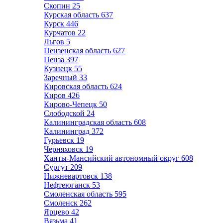
Скопин
25
Курская область
637
Курск
446
Курчатов
22
Льгов
5
Пензенская область
627
Пенза
397
Кузнецк
55
Заречный
33
Кировская область
624
Киров
426
Кирово-Чепецк
50
Слободской
24
Калининградская область
608
Калининград
372
Гурьевск
19
Черняховск
19
Ханты-Мансийский автономный округ
608
Сургут
209
Нижневартовск
138
Нефтеюганск
53
Смоленская область
595
Смоленск
262
Ярцево
42
Вязьма
41