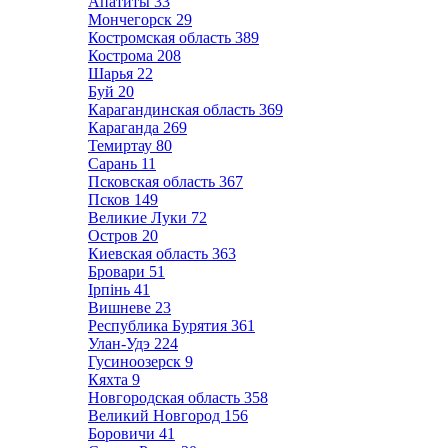
Апатиты
33
Мончегорск
29
Костромская область
389
Кострома
208
Шарья
22
Буй
20
Карагандинская область
369
Караганда
269
Темиртау
80
Сарань
11
Псковская область
367
Псков
149
Великие Луки
72
Остров
20
Киевская область
363
Бровари
51
Ірпінь
41
Вишневе
23
Республика Бурятия
361
Улан-Удэ
224
Гусиноозерск
9
Кяхта
9
Новгородская область
358
Великий Новгород
156
Боровичи
41