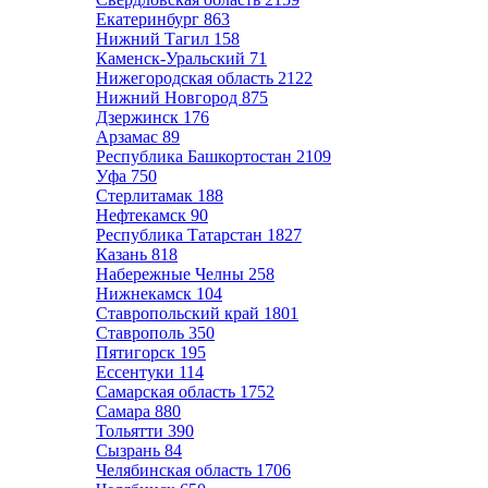
Екатеринбург
863
Нижний Тагил
158
Каменск-Уральский
71
Нижегородская область
2122
Нижний Новгород
875
Дзержинск
176
Арзамас
89
Республика Башкортостан
2109
Уфа
750
Стерлитамак
188
Нефтекамск
90
Республика Татарстан
1827
Казань
818
Набережные Челны
258
Нижнекамск
104
Ставропольский край
1801
Ставрополь
350
Пятигорск
195
Ессентуки
114
Самарская область
1752
Самара
880
Тольятти
390
Сызрань
84
Челябинская область
1706