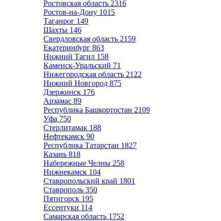
Ростовская область
2316
Ростов-на-Дону
1015
Таганрог
149
Шахты
146
Свердловская область
2159
Екатеринбург
863
Нижний Тагил
158
Каменск-Уральский
71
Нижегородская область
2122
Нижний Новгород
875
Дзержинск
176
Арзамас
89
Республика Башкортостан
2109
Уфа
750
Стерлитамак
188
Нефтекамск
90
Республика Татарстан
1827
Казань
818
Набережные Челны
258
Нижнекамск
104
Ставропольский край
1801
Ставрополь
350
Пятигорск
195
Ессентуки
114
Самарская область
1752