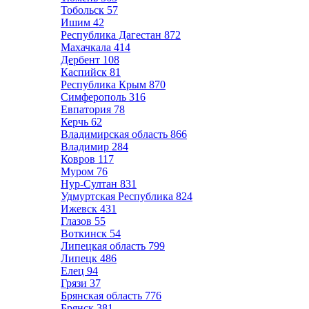
Тобольск
57
Ишим
42
Республика Дагестан
872
Махачкала
414
Дербент
108
Каспийск
81
Республика Крым
870
Симферополь
316
Евпатория
78
Керчь
62
Владимирская область
866
Владимир
284
Ковров
117
Муром
76
Нур-Султан
831
Удмуртская Республика
824
Ижевск
431
Глазов
55
Воткинск
54
Липецкая область
799
Липецк
486
Елец
94
Грязи
37
Брянская область
776
Брянск
381