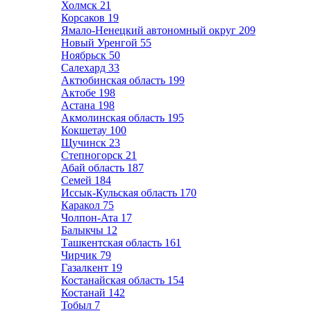
Холмск
21
Корсаков
19
Ямало-Ненецкий автономный округ
209
Новый Уренгой
55
Ноябрьск
50
Салехард
33
Актюбинская область
199
Актобе
198
Астана
198
Акмолинская область
195
Кокшетау
100
Щучинск
23
Степногорск
21
Абай область
187
Семей
184
Иссык-Кульская область
170
Каракол
75
Чолпон-Ата
17
Балыкчы
12
Ташкентская область
161
Чирчик
79
Газалкент
19
Костанайская область
154
Костанай
142
Тобыл
7