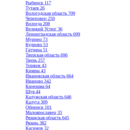
Рыбинск
117
Тутаев
26
Вологодская область
709
Череповец
250
Вологда
208
Великий Устюг
36
Ленинградская область
699
Мурино
73
Кудрово
53
Гатчина
51
Тверская область
696
Тверь
257
Торжок
43
Кимры
43
Ивановская область
664
Иваново
342
Кинешма
64
Шуя
44
Калужская область
646
Калуга
309
Обнинск
101
Малоярославец
35
Рязанская область
645
Рязань
382
Касимов
32