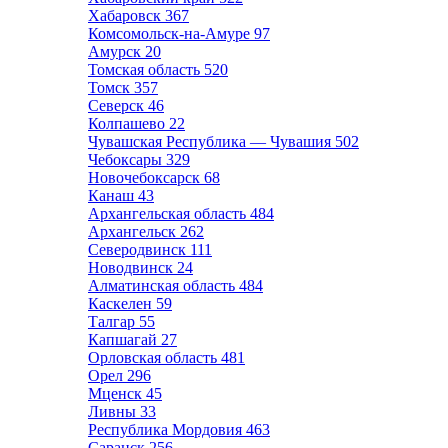
Хабаровск
367
Комсомольск-на-Амуре
97
Амурск
20
Томская область
520
Томск
357
Северск
46
Колпашево
22
Чувашская Республика — Чувашия
502
Чебоксары
329
Новочебоксарск
68
Канаш
43
Архангельская область
484
Архангельск
262
Северодвинск
111
Новодвинск
24
Алматинская область
484
Каскелен
59
Талгар
55
Капшагай
27
Орловская область
481
Орел
296
Мценск
45
Ливны
33
Республика Мордовия
463
Саранск
256