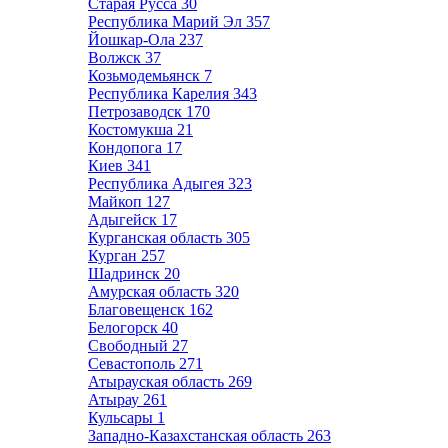
Старая Русса
30
Республика Марий Эл
357
Йошкар-Ола
237
Волжск
37
Козьмодемьянск
7
Республика Карелия
343
Петрозаводск
170
Костомукша
21
Кондопога
17
Киев
341
Республика Адыгея
323
Майкоп
127
Адыгейск
17
Курганская область
305
Курган
257
Шадринск
20
Амурская область
320
Благовещенск
162
Белогорск
40
Свободный
27
Севастополь
271
Атырауская область
269
Атырау
261
Кульсары
1
Западно-Казахстанская область
263