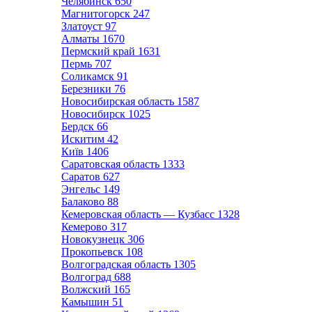
Челябинск
650
Магнитогорск
247
Златоуст
97
Алматы
1670
Пермский край
1631
Пермь
707
Соликамск
91
Березники
76
Новосибирская область
1587
Новосибирск
1025
Бердск
66
Искитим
42
Київ
1406
Саратовская область
1333
Саратов
627
Энгельс
149
Балаково
88
Кемеровская область — Кузбасс
1328
Кемерово
317
Новокузнецк
306
Прокопьевск
108
Волгоградская область
1305
Волгоград
688
Волжский
165
Камышин
51