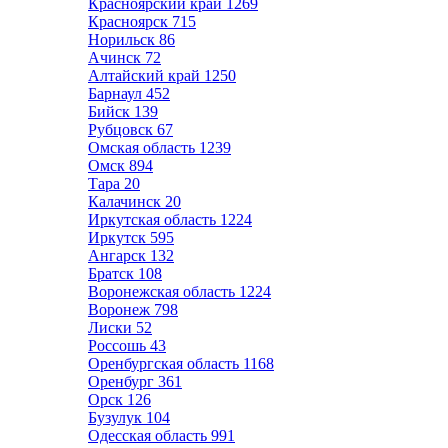
Красноярский край
1269
Красноярск
715
Норильск
86
Ачинск
72
Алтайский край
1250
Барнаул
452
Бийск
139
Рубцовск
67
Омская область
1239
Омск
894
Тара
20
Калачинск
20
Иркутская область
1224
Иркутск
595
Ангарск
132
Братск
108
Воронежская область
1224
Воронеж
798
Лиски
52
Россошь
43
Оренбургская область
1168
Оренбург
361
Орск
126
Бузулук
104
Одесская область
991