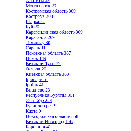
Апатиты
33
Мончегорск
29
Костромская область
389
Кострома
208
Шарья
22
Буй
20
Карагандинская область
369
Караганда
269
Темиртау
80
Сарань
11
Псковская область
367
Псков
149
Великие Луки
72
Остров
20
Киевская область
363
Бровари
51
Ірпінь
41
Вишневе
23
Республика Бурятия
361
Улан-Удэ
224
Гусиноозерск
9
Кяхта
9
Новгородская область
358
Великий Новгород
156
Боровичи
41