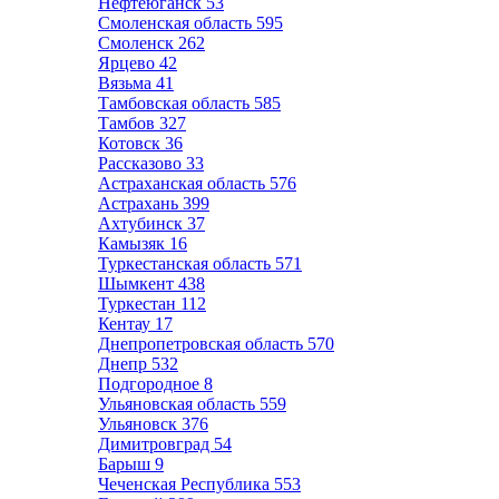
Нефтеюганск
53
Смоленская область
595
Смоленск
262
Ярцево
42
Вязьма
41
Тамбовская область
585
Тамбов
327
Котовск
36
Рассказово
33
Астраханская область
576
Астрахань
399
Ахтубинск
37
Камызяк
16
Туркестанская область
571
Шымкент
438
Туркестан
112
Кентау
17
Днепропетровская область
570
Днепр
532
Подгородное
8
Ульяновская область
559
Ульяновск
376
Димитровград
54
Барыш
9
Чеченская Республика
553