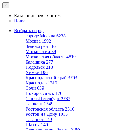
×
Каталог дешевых аптек
Home
Выбрать город
городе Москва
6238
Москва
1992
Зеленоград
116
Московский
39
Московская область
4819
Балашиха
277
Подольск
218
Химки
196
Краснодарский край
3763
Краснодар
1319
Сочи
639
Новороссийск
170
Санкт-Петербург
2787
Ташкент
2549
Ростовская область
2316
Ростов-на-Дону
1015
Таганрог
149
Шахты
146
Свердловская область
2159