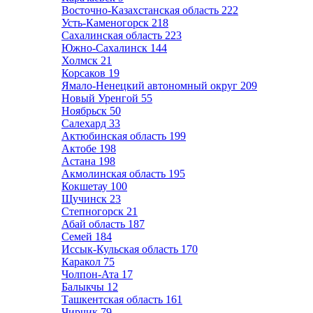
Восточно-Казахстанская область
222
Усть-Каменогорск
218
Сахалинская область
223
Южно-Сахалинск
144
Холмск
21
Корсаков
19
Ямало-Ненецкий автономный округ
209
Новый Уренгой
55
Ноябрьск
50
Салехард
33
Актюбинская область
199
Актобе
198
Астана
198
Акмолинская область
195
Кокшетау
100
Щучинск
23
Степногорск
21
Абай область
187
Семей
184
Иссык-Кульская область
170
Каракол
75
Чолпон-Ата
17
Балыкчы
12
Ташкентская область
161
Чирчик
79