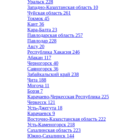
Уральск
228
Западно-Казахтанская область
10
Чуйская область
261
Токмок
45
Кант
36
Кара-Балта
23
Павлодарская область
257
Павлодар
228
Аксу
20
Республика Хакасия
246
Абакан
117
Черногорск
40
Саяногорск
36
Забайкальский край
238
Чита
188
Могоча
11
Борзя
7
Карачаево-Черкесская Республика
225
Черкесск
121
Усть-Джегута
18
Карачаевск
9
Восточно-Казахстанская область
222
Усть-Каменогорск
218
Сахалинская область
223
Южно-Сахалинск
144