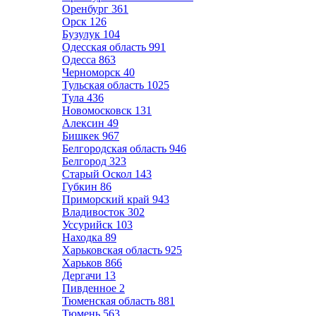
Оренбург
361
Орск
126
Бузулук
104
Одесская область
991
Одесса
863
Черноморск
40
Тульская область
1025
Тула
436
Новомосковск
131
Алексин
49
Бишкек
967
Белгородская область
946
Белгород
323
Старый Оскол
143
Губкин
86
Приморский край
943
Владивосток
302
Уссурийск
103
Находка
89
Харьковская область
925
Харьков
866
Дергачи
13
Пивденное
2
Тюменская область
881
Тюмень
563