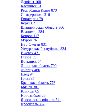
Дербент
108
Каспийск
81
Республика Крым
870
Симферополь
316
Евпатория
78
Керчь
62
Владимирская область
866
Владимир
284
Ковров
117
Муром
76
Нур-Султан
831
Удмуртская Республика
824
Ижевск
431
Глазов
55
Воткинск
54
Липецкая область
799
Липецк
486
Елец
94
Грязи
37
Брянская область
776
Брянск
381
Клинцы
65
Новозыбков
29
Ярославская область
711
Ярославль
382