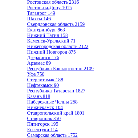
Ростовская область
2316
Ростов-на-Дону
1015
Таганрог
149
Шахты
146
Свердловская область
2159
Екатеринбург
863
Нижний Тагил
158
Каменск-Уральский
71
Нижегородская область
2122
Нижний Новгород
875
Дзержинск
176
Арзамас
89
Республика Башкортостан
2109
Уфа
750
Стерлитамак
188
Нефтекамск
90
Республика Татарстан
1827
Казань
818
Набережные Челны
258
Нижнекамск
104
Ставропольский край
1801
Ставрополь
350
Пятигорск
195
Ессентуки
114
Самарская область
1752