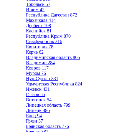
Тобольск
57
Ишим
42
Республика Дагестан
872
Махачкала
414
Дербент
108
Каспийск
81
Республика Крым
870
Симферополь
316
Евпатория
78
Керчь
62
Владимирская область
866
Владимир
284
Ковров
117
Муром
76
Нур-Султан
831
Удмуртская Республика
824
Ижевск
431
Глазов
55
Воткинск
54
Липецкая область
799
Липецк
486
Елец
94
Грязи
37
Брянская область
776
Брянск
381