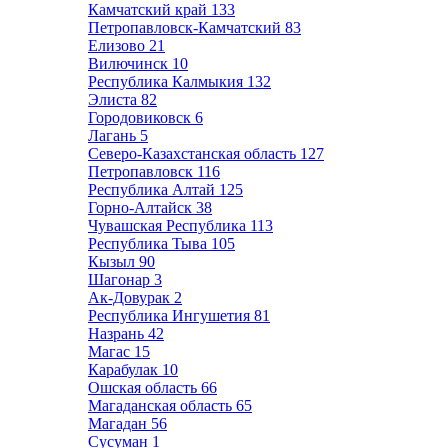
Камчатский край
133
Петропавловск-Камчатский
83
Елизово
21
Вилючинск
10
Республика Калмыкия
132
Элиста
82
Городовиковск
6
Лагань
5
Северо-Казахстанская область
127
Петропавловск
116
Республика Алтай
125
Горно-Алтайск
38
Чувашская Республика
113
Республика Тыва
105
Кызыл
90
Шагонар
3
Ак-Довурак
2
Республика Ингушетия
81
Назрань
42
Магас
15
Карабулак
10
Ошская область
66
Магаданская область
65
Магадан
56
Сусуман
1