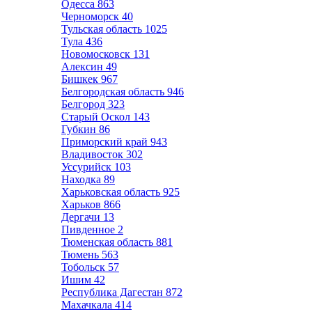
Одесса
863
Черноморск
40
Тульская область
1025
Тула
436
Новомосковск
131
Алексин
49
Бишкек
967
Белгородская область
946
Белгород
323
Старый Оскол
143
Губкин
86
Приморский край
943
Владивосток
302
Уссурийск
103
Находка
89
Харьковская область
925
Харьков
866
Дергачи
13
Пивденное
2
Тюменская область
881
Тюмень
563
Тобольск
57
Ишим
42
Республика Дагестан
872
Махачкала
414