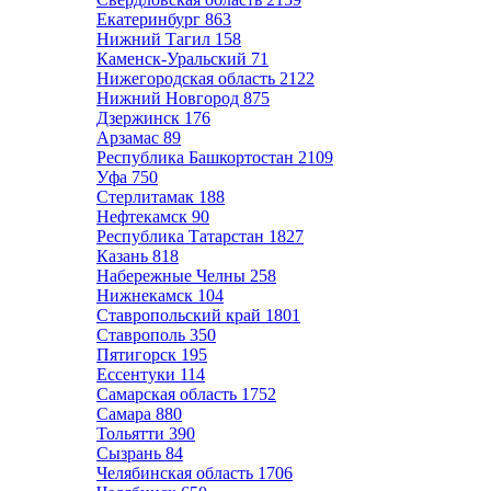
Екатеринбург
863
Нижний Тагил
158
Каменск-Уральский
71
Нижегородская область
2122
Нижний Новгород
875
Дзержинск
176
Арзамас
89
Республика Башкортостан
2109
Уфа
750
Стерлитамак
188
Нефтекамск
90
Республика Татарстан
1827
Казань
818
Набережные Челны
258
Нижнекамск
104
Ставропольский край
1801
Ставрополь
350
Пятигорск
195
Ессентуки
114
Самарская область
1752
Самара
880
Тольятти
390
Сызрань
84
Челябинская область
1706