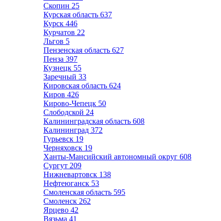
Скопин
25
Курская область
637
Курск
446
Курчатов
22
Льгов
5
Пензенская область
627
Пенза
397
Кузнецк
55
Заречный
33
Кировская область
624
Киров
426
Кирово-Чепецк
50
Слободской
24
Калининградская область
608
Калининград
372
Гурьевск
19
Черняховск
19
Ханты-Мансийский автономный округ
608
Сургут
209
Нижневартовск
138
Нефтеюганск
53
Смоленская область
595
Смоленск
262
Ярцево
42
Вязьма
41