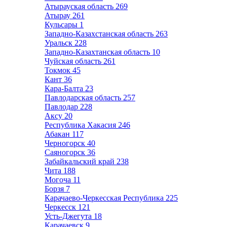
Атырауская область
269
Атырау
261
Кульсары
1
Западно-Казахстанская область
263
Уральск
228
Западно-Казахтанская область
10
Чуйская область
261
Токмок
45
Кант
36
Кара-Балта
23
Павлодарская область
257
Павлодар
228
Аксу
20
Республика Хакасия
246
Абакан
117
Черногорск
40
Саяногорск
36
Забайкальский край
238
Чита
188
Могоча
11
Борзя
7
Карачаево-Черкесская Республика
225
Черкесск
121
Усть-Джегута
18
Карачаевск
9