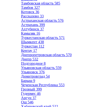
Тамбовская область
585
Тамбов
327
Котовск
36
Рассказово
33
Астраханская область
576
Астрахань
399
Ахтубинск
37
Камызяк
16
Туркестанская область
571
Шымкент
438
Туркестан
112
Кентау
17
Днепропетровская область
570
Днепр
532
Подгородное
8
Ульяновская область
559
Ульяновск
376
Димитровград
54
Барыш
9
Чеченская Республика
553
Грозный
399
Гудермес
46
Аргун
37
Ош
546
Хабаровский край
522