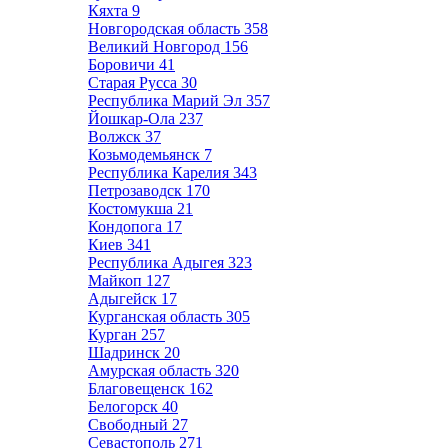
Кяхта
9
Новгородская область
358
Великий Новгород
156
Боровичи
41
Старая Русса
30
Республика Марий Эл
357
Йошкар-Ола
237
Волжск
37
Козьмодемьянск
7
Республика Карелия
343
Петрозаводск
170
Костомукша
21
Кондопога
17
Киев
341
Республика Адыгея
323
Майкоп
127
Адыгейск
17
Курганская область
305
Курган
257
Шадринск
20
Амурская область
320
Благовещенск
162
Белогорск
40
Свободный
27
Севастополь
271