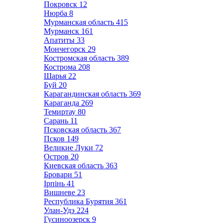
Покровск
12
Нюрба
8
Мурманская область
415
Мурманск
161
Апатиты
33
Мончегорск
29
Костромская область
389
Кострома
208
Шарья
22
Буй
20
Карагандинская область
369
Караганда
269
Темиртау
80
Сарань
11
Псковская область
367
Псков
149
Великие Луки
72
Остров
20
Киевская область
363
Бровари
51
Ірпінь
41
Вишневе
23
Республика Бурятия
361
Улан-Удэ
224
Гусиноозерск
9