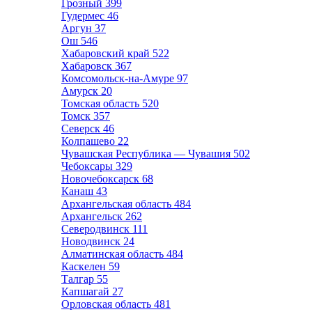
Грозный
399
Гудермес
46
Аргун
37
Ош
546
Хабаровский край
522
Хабаровск
367
Комсомольск-на-Амуре
97
Амурск
20
Томская область
520
Томск
357
Северск
46
Колпашево
22
Чувашская Республика — Чувашия
502
Чебоксары
329
Новочебоксарск
68
Канаш
43
Архангельская область
484
Архангельск
262
Северодвинск
111
Новодвинск
24
Алматинская область
484
Каскелен
59
Талгар
55
Капшагай
27
Орловская область
481