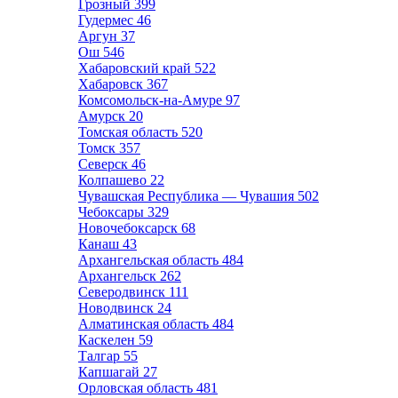
Грозный
399
Гудермес
46
Аргун
37
Ош
546
Хабаровский край
522
Хабаровск
367
Комсомольск-на-Амуре
97
Амурск
20
Томская область
520
Томск
357
Северск
46
Колпашево
22
Чувашская Республика — Чувашия
502
Чебоксары
329
Новочебоксарск
68
Канаш
43
Архангельская область
484
Архангельск
262
Северодвинск
111
Новодвинск
24
Алматинская область
484
Каскелен
59
Талгар
55
Капшагай
27
Орловская область
481