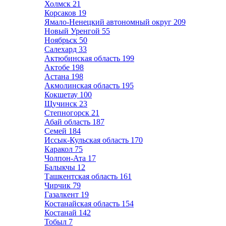
Холмск
21
Корсаков
19
Ямало-Ненецкий автономный округ
209
Новый Уренгой
55
Ноябрьск
50
Салехард
33
Актюбинская область
199
Актобе
198
Астана
198
Акмолинская область
195
Кокшетау
100
Щучинск
23
Степногорск
21
Абай область
187
Семей
184
Иссык-Кульская область
170
Каракол
75
Чолпон-Ата
17
Балыкчы
12
Ташкентская область
161
Чирчик
79
Газалкент
19
Костанайская область
154
Костанай
142
Тобыл
7