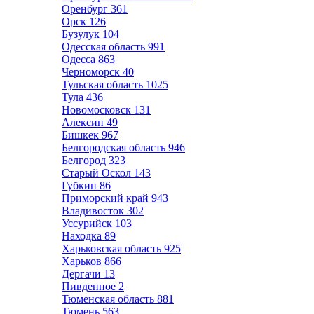
Оренбург
361
Орск
126
Бузулук
104
Одесская область
991
Одесса
863
Черноморск
40
Тульская область
1025
Тула
436
Новомосковск
131
Алексин
49
Бишкек
967
Белгородская область
946
Белгород
323
Старый Оскол
143
Губкин
86
Приморский край
943
Владивосток
302
Уссурийск
103
Находка
89
Харьковская область
925
Харьков
866
Дергачи
13
Пивденное
2
Тюменская область
881
Тюмень
563