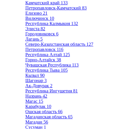
Камчатский край
133
Петропавловск-Камчатский
83
Елизово
21
Вилючинск
10
Республика Калмыкия
132
Элиста
82
Городовиковск
6
Лагань
5
Северо-Казахстанская область
127
Петропавловск
116
Республика Алтай
125
Горно-Алтайск
38
Чувашская Республика
113
Республика Тыва
105
Кызыл
90
Шагонар
3
Ак-Довурак
2
Республика Ингушетия
81
Назрань
42
Магас
15
Карабулак
10
Ошская область
66
Магаданская область
65
Магадан
56
Сусуман
1