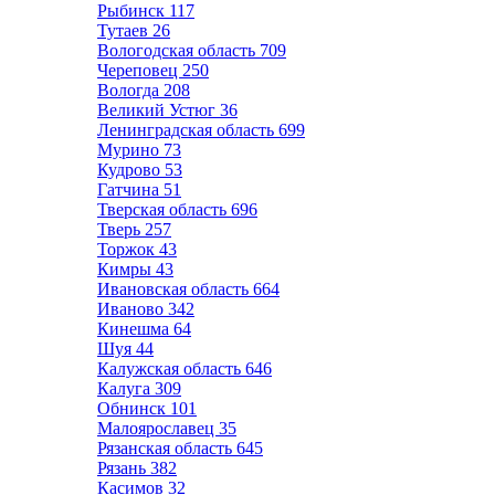
Рыбинск
117
Тутаев
26
Вологодская область
709
Череповец
250
Вологда
208
Великий Устюг
36
Ленинградская область
699
Мурино
73
Кудрово
53
Гатчина
51
Тверская область
696
Тверь
257
Торжок
43
Кимры
43
Ивановская область
664
Иваново
342
Кинешма
64
Шуя
44
Калужская область
646
Калуга
309
Обнинск
101
Малоярославец
35
Рязанская область
645
Рязань
382
Касимов
32