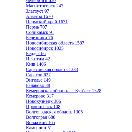
Челябинск
650
Магнитогорск
247
Златоуст
97
Алматы
1670
Пермский край
1631
Пермь
707
Соликамск
91
Березники
76
Новосибирская область
1587
Новосибирск
1025
Бердск
66
Искитим
42
Київ
1406
Саратовская область
1333
Саратов
627
Энгельс
149
Балаково
88
Кемеровская область — Кузбасс
1328
Кемерово
317
Новокузнецк
306
Прокопьевск
108
Волгоградская область
1305
Волгоград
688
Волжский
165
Камышин
51