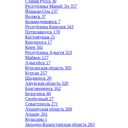
Старая Русса
30
Республика Марий Эл
357
Йошкар-Ола
237
Волжск
37
Козьмодемьянск
7
Республика Карелия
343
Петрозаводск
170
Костомукша
21
Кондопога
17
Киев
341
Республика Адыгея
323
Майкоп
127
Адыгейск
17
Курганская область
305
Курган
257
Шадринск
20
Амурская область
320
Благовещенск
162
Белогорск
40
Свободный
27
Севастополь
271
Атырауская область
269
Атырау
261
Кульсары
1
Западно-Казахстанская область
263