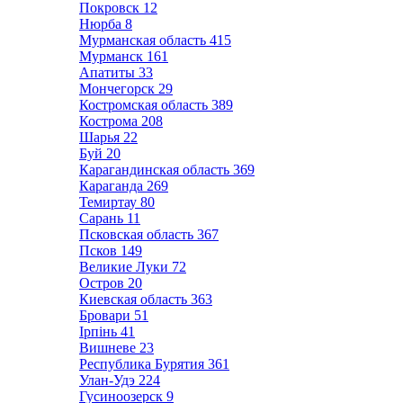
Покровск
12
Нюрба
8
Мурманская область
415
Мурманск
161
Апатиты
33
Мончегорск
29
Костромская область
389
Кострома
208
Шарья
22
Буй
20
Карагандинская область
369
Караганда
269
Темиртау
80
Сарань
11
Псковская область
367
Псков
149
Великие Луки
72
Остров
20
Киевская область
363
Бровари
51
Ірпінь
41
Вишневе
23
Республика Бурятия
361
Улан-Удэ
224
Гусиноозерск
9