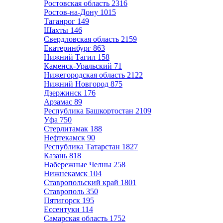
Ростовская область
2316
Ростов-на-Дону
1015
Таганрог
149
Шахты
146
Свердловская область
2159
Екатеринбург
863
Нижний Тагил
158
Каменск-Уральский
71
Нижегородская область
2122
Нижний Новгород
875
Дзержинск
176
Арзамас
89
Республика Башкортостан
2109
Уфа
750
Стерлитамак
188
Нефтекамск
90
Республика Татарстан
1827
Казань
818
Набережные Челны
258
Нижнекамск
104
Ставропольский край
1801
Ставрополь
350
Пятигорск
195
Ессентуки
114
Самарская область
1752