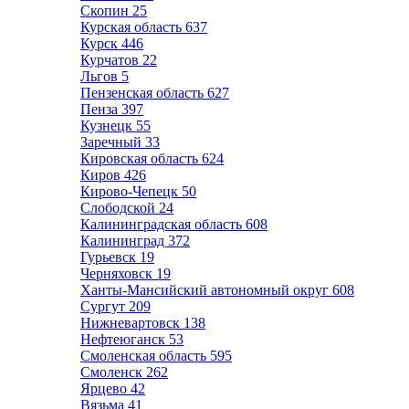
Скопин
25
Курская область
637
Курск
446
Курчатов
22
Льгов
5
Пензенская область
627
Пенза
397
Кузнецк
55
Заречный
33
Кировская область
624
Киров
426
Кирово-Чепецк
50
Слободской
24
Калининградская область
608
Калининград
372
Гурьевск
19
Черняховск
19
Ханты-Мансийский автономный округ
608
Сургут
209
Нижневартовск
138
Нефтеюганск
53
Смоленская область
595
Смоленск
262
Ярцево
42
Вязьма
41