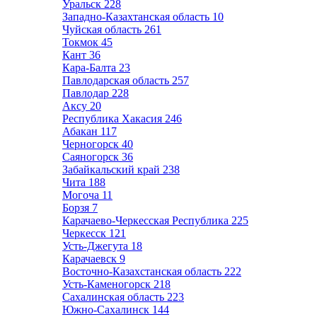
Уральск
228
Западно-Казахтанская область
10
Чуйская область
261
Токмок
45
Кант
36
Кара-Балта
23
Павлодарская область
257
Павлодар
228
Аксу
20
Республика Хакасия
246
Абакан
117
Черногорск
40
Саяногорск
36
Забайкальский край
238
Чита
188
Могоча
11
Борзя
7
Карачаево-Черкесская Республика
225
Черкесск
121
Усть-Джегута
18
Карачаевск
9
Восточно-Казахстанская область
222
Усть-Каменогорск
218
Сахалинская область
223
Южно-Сахалинск
144