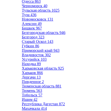
Одесса
863
Черноморск
40
Тульская область
1025
Тула
436
Новомосковск
131
Алексин
49
Бишкек
967
Белгородская область
946
Белгород
323
Старый Оскол
143
Губкин
86
Приморский край
943
Владивосток
302
Уссурийск
103
Находка
89
Харьковская область
925
Харьков
866
Дергачи
13
Пивденное
2
Тюменская область
881
Тюмень
563
Тобольск
57
Ишим
42
Республика Дагестан
872
Махачкала
414