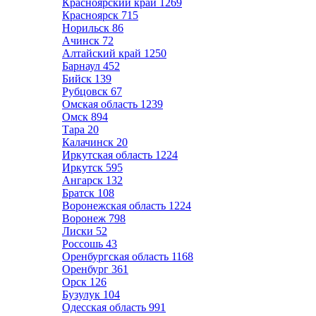
Красноярский край
1269
Красноярск
715
Норильск
86
Ачинск
72
Алтайский край
1250
Барнаул
452
Бийск
139
Рубцовск
67
Омская область
1239
Омск
894
Тара
20
Калачинск
20
Иркутская область
1224
Иркутск
595
Ангарск
132
Братск
108
Воронежская область
1224
Воронеж
798
Лиски
52
Россошь
43
Оренбургская область
1168
Оренбург
361
Орск
126
Бузулук
104
Одесская область
991