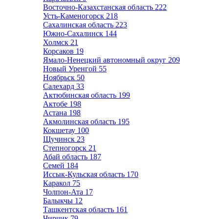
Восточно-Казахстанская область
222
Усть-Каменогорск
218
Сахалинская область
223
Южно-Сахалинск
144
Холмск
21
Корсаков
19
Ямало-Ненецкий автономный округ
209
Новый Уренгой
55
Ноябрьск
50
Салехард
33
Актюбинская область
199
Актобе
198
Астана
198
Акмолинская область
195
Кокшетау
100
Щучинск
23
Степногорск
21
Абай область
187
Семей
184
Иссык-Кульская область
170
Каракол
75
Чолпон-Ата
17
Балыкчы
12
Ташкентская область
161
Чирчик
79