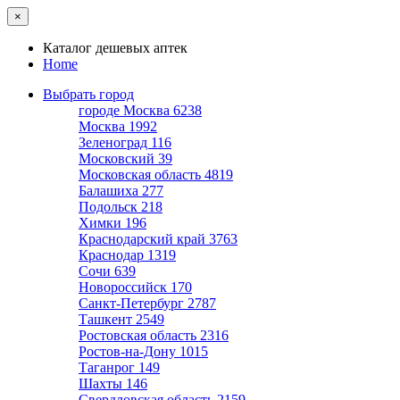
×
Каталог дешевых аптек
Home
Выбрать город
городе Москва
6238
Москва
1992
Зеленоград
116
Московский
39
Московская область
4819
Балашиха
277
Подольск
218
Химки
196
Краснодарский край
3763
Краснодар
1319
Сочи
639
Новороссийск
170
Санкт-Петербург
2787
Ташкент
2549
Ростовская область
2316
Ростов-на-Дону
1015
Таганрог
149
Шахты
146
Свердловская область
2159