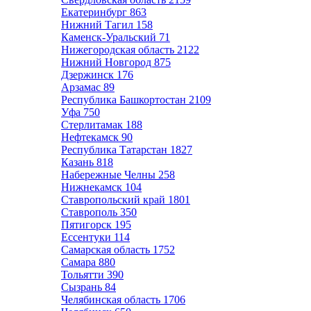
Екатеринбург
863
Нижний Тагил
158
Каменск-Уральский
71
Нижегородская область
2122
Нижний Новгород
875
Дзержинск
176
Арзамас
89
Республика Башкортостан
2109
Уфа
750
Стерлитамак
188
Нефтекамск
90
Республика Татарстан
1827
Казань
818
Набережные Челны
258
Нижнекамск
104
Ставропольский край
1801
Ставрополь
350
Пятигорск
195
Ессентуки
114
Самарская область
1752
Самара
880
Тольятти
390
Сызрань
84
Челябинская область
1706