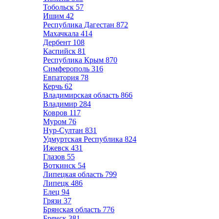
Тобольск
57
Ишим
42
Республика Дагестан
872
Махачкала
414
Дербент
108
Каспийск
81
Республика Крым
870
Симферополь
316
Евпатория
78
Керчь
62
Владимирская область
866
Владимир
284
Ковров
117
Муром
76
Нур-Султан
831
Удмуртская Республика
824
Ижевск
431
Глазов
55
Воткинск
54
Липецкая область
799
Липецк
486
Елец
94
Грязи
37
Брянская область
776
Брянск
381