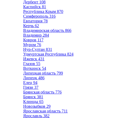
Дербент
108
Каспийск
81
Республика Крым
870
Симферополь
316
Евпатория
78
Керчь
62
Владимирская область
866
Владимир
284
Ковров
117
Муром
76
Нур-Султан
831
Удмуртская Республика
824
Ижевск
431
Глазов
55
Воткинск
54
Липецкая область
799
Липецк
486
Елец
94
Грязи
37
Брянская область
776
Брянск
381
Клинцы
65
Новозыбков
29
Ярославская область
711
Ярославль
382