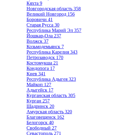
Кяхта
9
Новгородская область
358
Великий Новгород
156
Боровичи
41
Старая Русса
30
Республика Марий Эл
357
Йошкар-Ола
237
Волжск
37
Козьмодемьянск
7
Республика Карелия
343
Петрозаводск
170
Костомукша
21
Кондопога
17
Киев
341
Республика Адыгея
323
Майкоп
127
Адыгейск
17
Курганская область
305
Курган
257
Шадринск
20
Амурская область
320
Благовещенск
162
Белогорск
40
Свободный
27
Севастополь
271