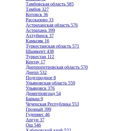
Тамбовская область
585
Тамбов
327
Котовск
36
Рассказово
33
Астраханская область
576
Астрахань
399
Ахтубинск
37
Камызяк
16
Туркестанская область
571
Шымкент
438
Туркестан
112
Кентау
17
Днепропетровская область
570
Днепр
532
Подгородное
8
Ульяновская область
559
Ульяновск
376
Димитровград
54
Барыш
9
Чеченская Республика
553
Грозный
399
Гудермес
46
Аргун
37
Ош
546
Хабаровский край
522