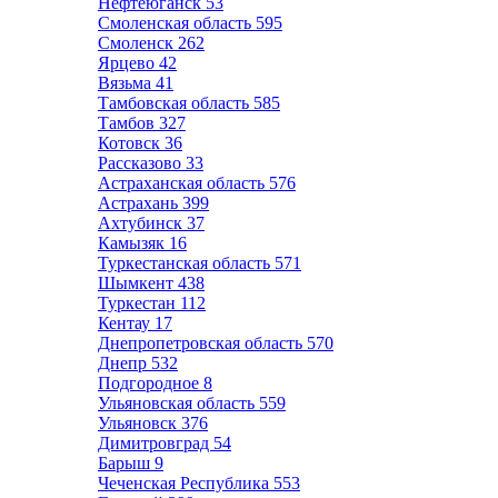
Нефтеюганск
53
Смоленская область
595
Смоленск
262
Ярцево
42
Вязьма
41
Тамбовская область
585
Тамбов
327
Котовск
36
Рассказово
33
Астраханская область
576
Астрахань
399
Ахтубинск
37
Камызяк
16
Туркестанская область
571
Шымкент
438
Туркестан
112
Кентау
17
Днепропетровская область
570
Днепр
532
Подгородное
8
Ульяновская область
559
Ульяновск
376
Димитровград
54
Барыш
9
Чеченская Республика
553