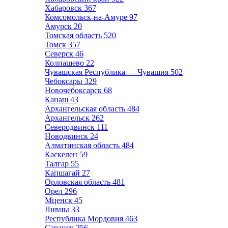
Хабаровск
367
Комсомольск-на-Амуре
97
Амурск
20
Томская область
520
Томск
357
Северск
46
Колпашево
22
Чувашская Республика — Чувашия
502
Чебоксары
329
Новочебоксарск
68
Канаш
43
Архангельская область
484
Архангельск
262
Северодвинск
111
Новодвинск
24
Алматинская область
484
Каскелен
59
Талгар
55
Капшагай
27
Орловская область
481
Орел
296
Мценск
45
Ливны
33
Республика Мордовия
463
Саранск
256