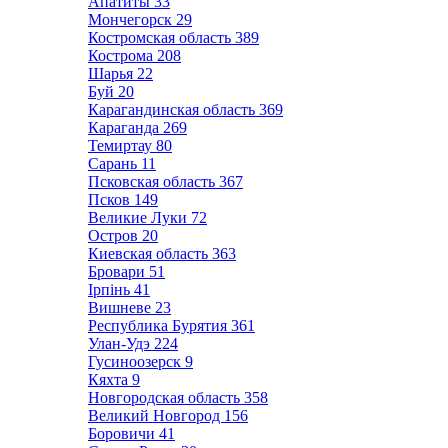
Апатиты
33
Мончегорск
29
Костромская область
389
Кострома
208
Шарья
22
Буй
20
Карагандинская область
369
Караганда
269
Темиртау
80
Сарань
11
Псковская область
367
Псков
149
Великие Луки
72
Остров
20
Киевская область
363
Бровари
51
Ірпінь
41
Вишневе
23
Республика Бурятия
361
Улан-Удэ
224
Гусиноозерск
9
Кяхта
9
Новгородская область
358
Великий Новгород
156
Боровичи
41