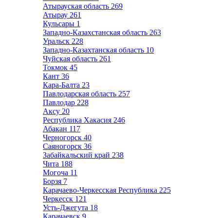
Атырауская область
269
Атырау
261
Кульсары
1
Западно-Казахстанская область
263
Уральск
228
Западно-Казахтанская область
10
Чуйская область
261
Токмок
45
Кант
36
Кара-Балта
23
Павлодарская область
257
Павлодар
228
Аксу
20
Республика Хакасия
246
Абакан
117
Черногорск
40
Саяногорск
36
Забайкальский край
238
Чита
188
Могоча
11
Борзя
7
Карачаево-Черкесская Республика
225
Черкесск
121
Усть-Джегута
18
Карачаевск
9