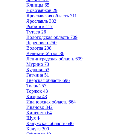
Клинцы
65
Новозыбков
29
Ярославская область
711
Ярославль
382
Рыбинск
117
Тутаев
26
Вологодская область
709
Череповец
250
Вологда
208
Великий Устюг
36
Ленинградская область
699
Мурино
73
Кудрово
53
Гатчина
51
Тверская область
696
Тверь
257
Торжок
43
Кимры
43
Ивановская область
664
Иваново
342
Кинешма
64
Шуя
44
Калужская область
646
Калуга
309