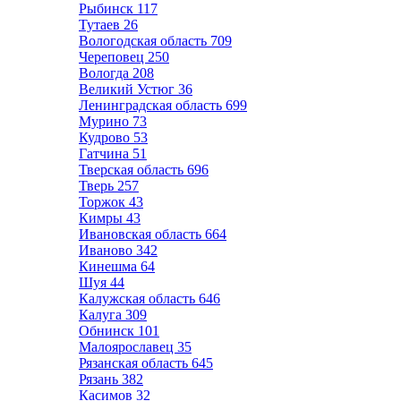
Рыбинск
117
Тутаев
26
Вологодская область
709
Череповец
250
Вологда
208
Великий Устюг
36
Ленинградская область
699
Мурино
73
Кудрово
53
Гатчина
51
Тверская область
696
Тверь
257
Торжок
43
Кимры
43
Ивановская область
664
Иваново
342
Кинешма
64
Шуя
44
Калужская область
646
Калуга
309
Обнинск
101
Малоярославец
35
Рязанская область
645
Рязань
382
Касимов
32