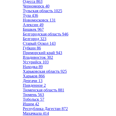
Одесса
863
Черноморск
40
Тульская область
1025
Тула
436
Новомосковск
131
Алексин
49
Бишкек
967
Белгородская область
946
Белгород
323
Старый Оскол
143
Губкин
86
Приморский край
943
Владивосток
302
Уссурийск
103
Находка
89
Харьковская область
925
Харьков
866
Дергачи
13
Пивденное
2
Тюменская область
881
Тюмень
563
Тобольск
57
Ишим
42
Республика Дагестан
872
Махачкала
414