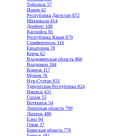
Тобольск
57
Ишим
42
Республика Дагестан
872
Махачкала
414
Дербент
108
Каспийск
81
Республика Крым
870
Симферополь
316
Евпатория
78
Керчь
62
Владимирская область
866
Владимир
284
Ковров
117
Муром
76
Нур-Султан
831
Удмуртская Республика
824
Ижевск
431
Глазов
55
Воткинск
54
Липецкая область
799
Липецк
486
Елец
94
Грязи
37
Брянская область
776
Брянск
381