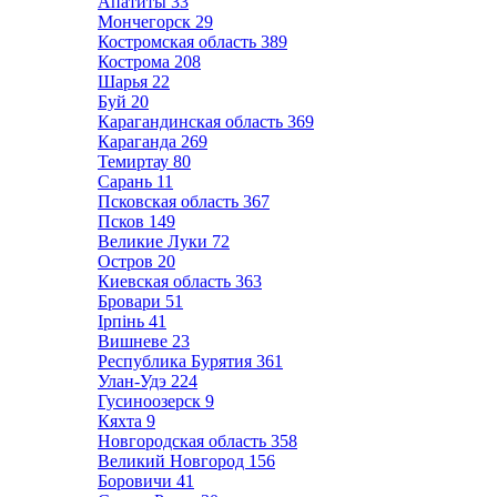
Апатиты
33
Мончегорск
29
Костромская область
389
Кострома
208
Шарья
22
Буй
20
Карагандинская область
369
Караганда
269
Темиртау
80
Сарань
11
Псковская область
367
Псков
149
Великие Луки
72
Остров
20
Киевская область
363
Бровари
51
Ірпінь
41
Вишневе
23
Республика Бурятия
361
Улан-Удэ
224
Гусиноозерск
9
Кяхта
9
Новгородская область
358
Великий Новгород
156
Боровичи
41