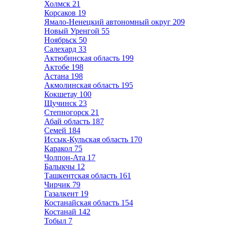
Холмск
21
Корсаков
19
Ямало-Ненецкий автономный округ
209
Новый Уренгой
55
Ноябрьск
50
Салехард
33
Актюбинская область
199
Актобе
198
Астана
198
Акмолинская область
195
Кокшетау
100
Щучинск
23
Степногорск
21
Абай область
187
Семей
184
Иссык-Кульская область
170
Каракол
75
Чолпон-Ата
17
Балыкчы
12
Ташкентская область
161
Чирчик
79
Газалкент
19
Костанайская область
154
Костанай
142
Тобыл
7