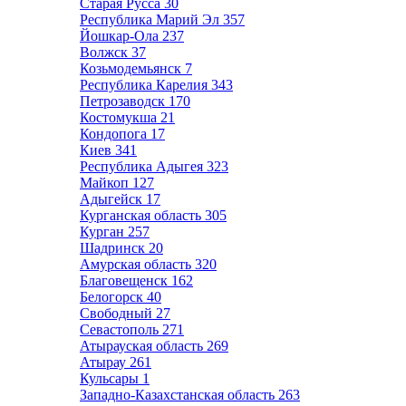
Старая Русса
30
Республика Марий Эл
357
Йошкар-Ола
237
Волжск
37
Козьмодемьянск
7
Республика Карелия
343
Петрозаводск
170
Костомукша
21
Кондопога
17
Киев
341
Республика Адыгея
323
Майкоп
127
Адыгейск
17
Курганская область
305
Курган
257
Шадринск
20
Амурская область
320
Благовещенск
162
Белогорск
40
Свободный
27
Севастополь
271
Атырауская область
269
Атырау
261
Кульсары
1
Западно-Казахстанская область
263