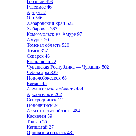
Грозный
399
Гудермес
46
Аргун
37
Ош
546
Хабаровский край
522
Хабаровск
367
Комсомольск-на-Амуре
97
Амурск
20
Томская область
520
Томск
357
Северск
46
Колпашево
22
Чувашская Республика — Чувашия
502
Чебоксары
329
Новочебоксарск
68
Канаш
43
Архангельская область
484
Архангельск
262
Северодвинск
111
Новодвинск
24
Алматинская область
484
Каскелен
59
Талгар
55
Капшагай
27
Орловская область
481