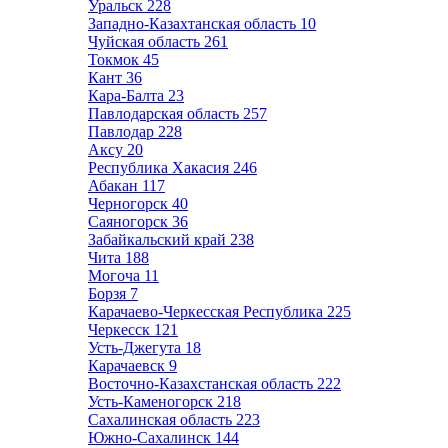
Уральск
228
Западно-Казахтанская область
10
Чуйская область
261
Токмок
45
Кант
36
Кара-Балта
23
Павлодарская область
257
Павлодар
228
Аксу
20
Республика Хакасия
246
Абакан
117
Черногорск
40
Саяногорск
36
Забайкальский край
238
Чита
188
Могоча
11
Борзя
7
Карачаево-Черкесская Республика
225
Черкесск
121
Усть-Джегута
18
Карачаевск
9
Восточно-Казахстанская область
222
Усть-Каменогорск
218
Сахалинская область
223
Южно-Сахалинск
144