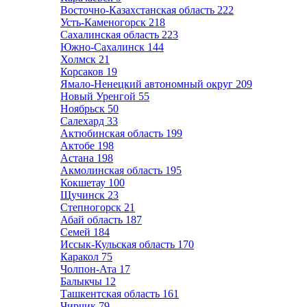
Восточно-Казахстанская область
222
Усть-Каменогорск
218
Сахалинская область
223
Южно-Сахалинск
144
Холмск
21
Корсаков
19
Ямало-Ненецкий автономный округ
209
Новый Уренгой
55
Ноябрьск
50
Салехард
33
Актюбинская область
199
Актобе
198
Астана
198
Акмолинская область
195
Кокшетау
100
Щучинск
23
Степногорск
21
Абай область
187
Семей
184
Иссык-Кульская область
170
Каракол
75
Чолпон-Ата
17
Балыкчы
12
Ташкентская область
161
Чирчик
79