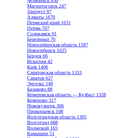
Челябинск
650
Магнитогорск
247
Златоуст
97
Алматы
1670
Пермский край
1631
Пермь
707
Соликамск
91
Березники
76
Новосибирская область
1587
Новосибирск
1025
Бердск
66
Искитим
42
Київ
1406
Саратовская область
1333
Саратов
627
Энгельс
149
Балаково
88
Кемеровская область — Кузбасс
1328
Кемерово
317
Новокузнецк
306
Прокопьевск
108
Волгоградская область
1305
Волгоград
688
Волжский
165
Камышин
51