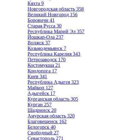
Кяхта
9
Новгородская область
358
Великий Новгород
156
Боровичи
41
Старая Русса
30
Республика Марий Эл
357
Йошкар-Ола
237
Волжск
37
Козьмодемьянск
7
Республика Карелия
343
Петрозаводск
170
Костомукша
21
Кондопога
17
Киев
341
Республика Адыгея
323
Майкоп
127
Адыгейск
17
Курганская область
305
Курган
257
Шадринск
20
Амурская область
320
Благовещенск
162
Белогорск
40
Свободный
27
Севастополь
271