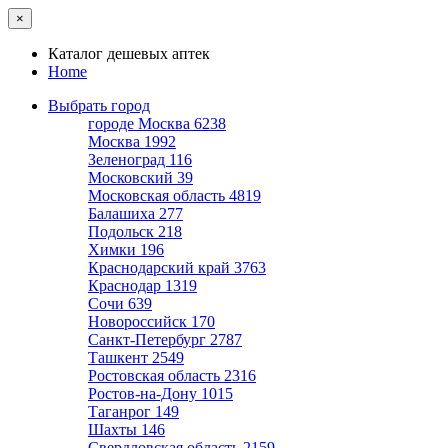
×
Каталог дешевых аптек
Home
Выбрать город
городе Москва
6238
Москва
1992
Зеленоград
116
Московский
39
Московская область
4819
Балашиха
277
Подольск
218
Химки
196
Краснодарский край
3763
Краснодар
1319
Сочи
639
Новороссийск
170
Санкт-Петербург
2787
Ташкент
2549
Ростовская область
2316
Ростов-на-Дону
1015
Таганрог
149
Шахты
146
Свердловская область
2159