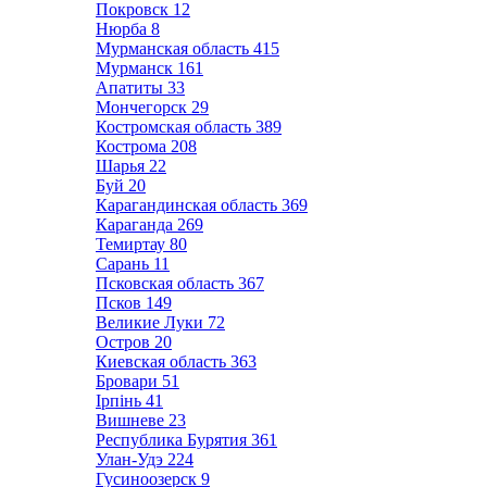
Покровск
12
Нюрба
8
Мурманская область
415
Мурманск
161
Апатиты
33
Мончегорск
29
Костромская область
389
Кострома
208
Шарья
22
Буй
20
Карагандинская область
369
Караганда
269
Темиртау
80
Сарань
11
Псковская область
367
Псков
149
Великие Луки
72
Остров
20
Киевская область
363
Бровари
51
Ірпінь
41
Вишневе
23
Республика Бурятия
361
Улан-Удэ
224
Гусиноозерск
9