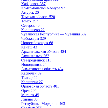
Хабаровск
367
Комсомольск-на-Амуре
97
Амурск
20
Томская область
520
Томск
357
Северск
46
Колпашево
22
Чувашская Республика — Чувашия
502
Чебоксары
329
Новочебоксарск
68
Канаш
43
Архангельская область
484
Архангельск
262
Северодвинск
111
Новодвинск
24
Алматинская область
484
Каскелен
59
Талгар
55
Капшагай
27
Орловская область
481
Орел
296
Мценск
45
Ливны
33
Республика Мордовия
463
Саранск
256