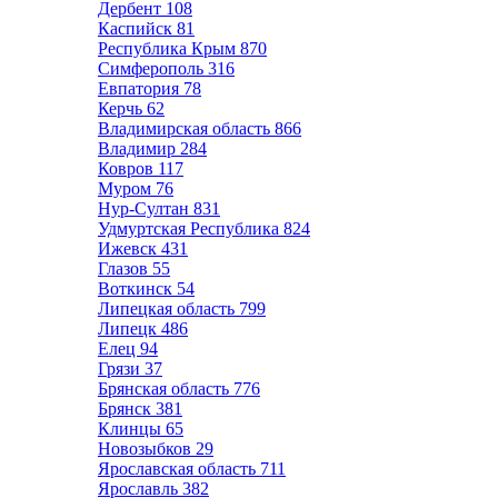
Дербент
108
Каспийск
81
Республика Крым
870
Симферополь
316
Евпатория
78
Керчь
62
Владимирская область
866
Владимир
284
Ковров
117
Муром
76
Нур-Султан
831
Удмуртская Республика
824
Ижевск
431
Глазов
55
Воткинск
54
Липецкая область
799
Липецк
486
Елец
94
Грязи
37
Брянская область
776
Брянск
381
Клинцы
65
Новозыбков
29
Ярославская область
711
Ярославль
382