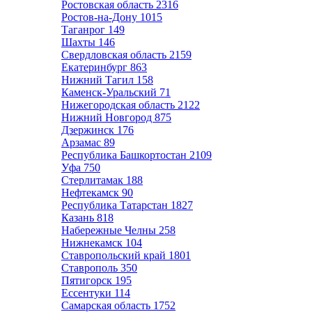
Ростовская область
2316
Ростов-на-Дону
1015
Таганрог
149
Шахты
146
Свердловская область
2159
Екатеринбург
863
Нижний Тагил
158
Каменск-Уральский
71
Нижегородская область
2122
Нижний Новгород
875
Дзержинск
176
Арзамас
89
Республика Башкортостан
2109
Уфа
750
Стерлитамак
188
Нефтекамск
90
Республика Татарстан
1827
Казань
818
Набережные Челны
258
Нижнекамск
104
Ставропольский край
1801
Ставрополь
350
Пятигорск
195
Ессентуки
114
Самарская область
1752