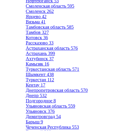
Нефтеюганск
53
Смоленская область
595
Смоленск
262
Ярцево
42
Вязьма
41
Тамбовская область
585
Тамбов
327
Котовск
36
Рассказово
33
Астраханская область
576
Астрахань
399
Ахтубинск
37
Камызяк
16
Туркестанская область
571
Шымкент
438
Туркестан
112
Кентау
17
Днепропетровская область
570
Днепр
532
Подгородное
8
Ульяновская область
559
Ульяновск
376
Димитровград
54
Барыш
9
Чеченская Республика
553