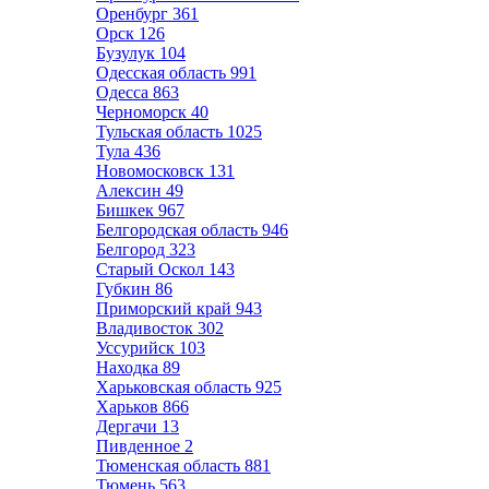
Оренбург
361
Орск
126
Бузулук
104
Одесская область
991
Одесса
863
Черноморск
40
Тульская область
1025
Тула
436
Новомосковск
131
Алексин
49
Бишкек
967
Белгородская область
946
Белгород
323
Старый Оскол
143
Губкин
86
Приморский край
943
Владивосток
302
Уссурийск
103
Находка
89
Харьковская область
925
Харьков
866
Дергачи
13
Пивденное
2
Тюменская область
881
Тюмень
563