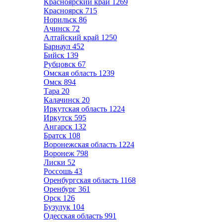
Красноярский край
1269
Красноярск
715
Норильск
86
Ачинск
72
Алтайский край
1250
Барнаул
452
Бийск
139
Рубцовск
67
Омская область
1239
Омск
894
Тара
20
Калачинск
20
Иркутская область
1224
Иркутск
595
Ангарск
132
Братск
108
Воронежская область
1224
Воронеж
798
Лиски
52
Россошь
43
Оренбургская область
1168
Оренбург
361
Орск
126
Бузулук
104
Одесская область
991