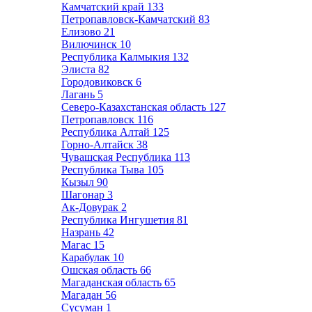
Камчатский край
133
Петропавловск-Камчатский
83
Елизово
21
Вилючинск
10
Республика Калмыкия
132
Элиста
82
Городовиковск
6
Лагань
5
Северо-Казахстанская область
127
Петропавловск
116
Республика Алтай
125
Горно-Алтайск
38
Чувашская Республика
113
Республика Тыва
105
Кызыл
90
Шагонар
3
Ак-Довурак
2
Республика Ингушетия
81
Назрань
42
Магас
15
Карабулак
10
Ошская область
66
Магаданская область
65
Магадан
56
Сусуман
1