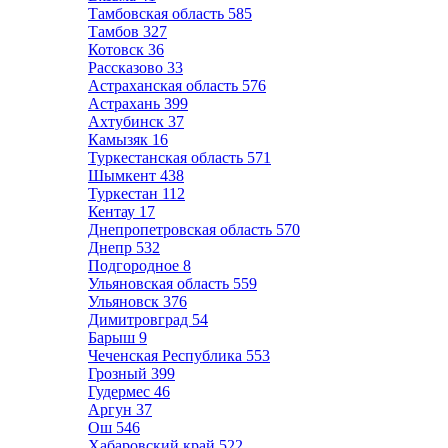
Тамбовская область
585
Тамбов
327
Котовск
36
Рассказово
33
Астраханская область
576
Астрахань
399
Ахтубинск
37
Камызяк
16
Туркестанская область
571
Шымкент
438
Туркестан
112
Кентау
17
Днепропетровская область
570
Днепр
532
Подгородное
8
Ульяновская область
559
Ульяновск
376
Димитровград
54
Барыш
9
Чеченская Республика
553
Грозный
399
Гудермес
46
Аргун
37
Ош
546
Хабаровский край
522