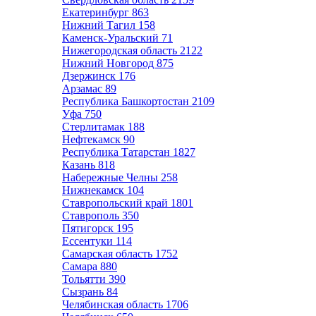
Екатеринбург
863
Нижний Тагил
158
Каменск-Уральский
71
Нижегородская область
2122
Нижний Новгород
875
Дзержинск
176
Арзамас
89
Республика Башкортостан
2109
Уфа
750
Стерлитамак
188
Нефтекамск
90
Республика Татарстан
1827
Казань
818
Набережные Челны
258
Нижнекамск
104
Ставропольский край
1801
Ставрополь
350
Пятигорск
195
Ессентуки
114
Самарская область
1752
Самара
880
Тольятти
390
Сызрань
84
Челябинская область
1706