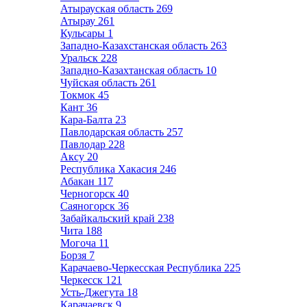
Атырауская область
269
Атырау
261
Кульсары
1
Западно-Казахстанская область
263
Уральск
228
Западно-Казахтанская область
10
Чуйская область
261
Токмок
45
Кант
36
Кара-Балта
23
Павлодарская область
257
Павлодар
228
Аксу
20
Республика Хакасия
246
Абакан
117
Черногорск
40
Саяногорск
36
Забайкальский край
238
Чита
188
Могоча
11
Борзя
7
Карачаево-Черкесская Республика
225
Черкесск
121
Усть-Джегута
18
Карачаевск
9