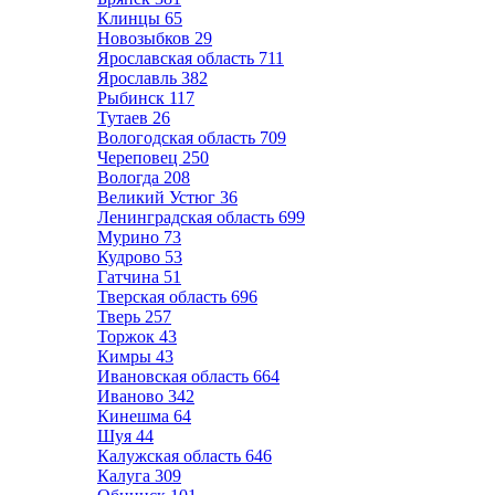
Клинцы
65
Новозыбков
29
Ярославская область
711
Ярославль
382
Рыбинск
117
Тутаев
26
Вологодская область
709
Череповец
250
Вологда
208
Великий Устюг
36
Ленинградская область
699
Мурино
73
Кудрово
53
Гатчина
51
Тверская область
696
Тверь
257
Торжок
43
Кимры
43
Ивановская область
664
Иваново
342
Кинешма
64
Шуя
44
Калужская область
646
Калуга
309