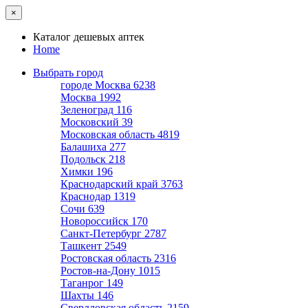
×
Каталог дешевых аптек
Home
Выбрать город
городе Москва
6238
Москва
1992
Зеленоград
116
Московский
39
Московская область
4819
Балашиха
277
Подольск
218
Химки
196
Краснодарский край
3763
Краснодар
1319
Сочи
639
Новороссийск
170
Санкт-Петербург
2787
Ташкент
2549
Ростовская область
2316
Ростов-на-Дону
1015
Таганрог
149
Шахты
146
Свердловская область
2159