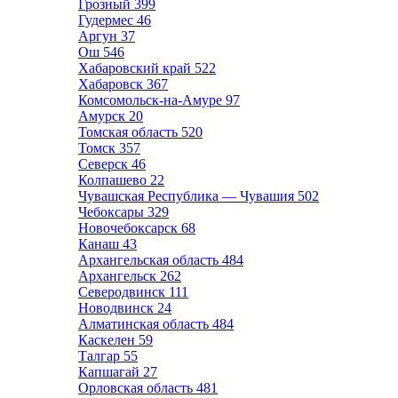
Грозный
399
Гудермес
46
Аргун
37
Ош
546
Хабаровский край
522
Хабаровск
367
Комсомольск-на-Амуре
97
Амурск
20
Томская область
520
Томск
357
Северск
46
Колпашево
22
Чувашская Республика — Чувашия
502
Чебоксары
329
Новочебоксарск
68
Канаш
43
Архангельская область
484
Архангельск
262
Северодвинск
111
Новодвинск
24
Алматинская область
484
Каскелен
59
Талгар
55
Капшагай
27
Орловская область
481