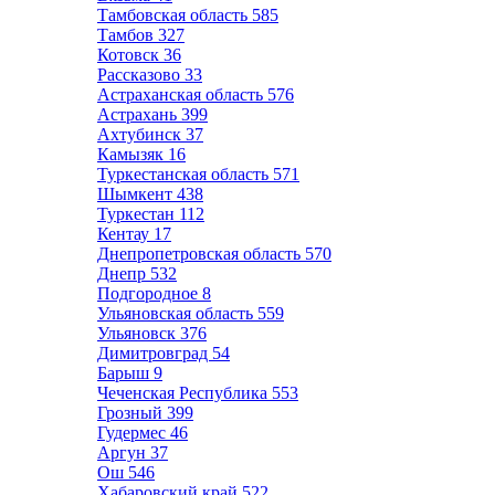
Тамбовская область
585
Тамбов
327
Котовск
36
Рассказово
33
Астраханская область
576
Астрахань
399
Ахтубинск
37
Камызяк
16
Туркестанская область
571
Шымкент
438
Туркестан
112
Кентау
17
Днепропетровская область
570
Днепр
532
Подгородное
8
Ульяновская область
559
Ульяновск
376
Димитровград
54
Барыш
9
Чеченская Республика
553
Грозный
399
Гудермес
46
Аргун
37
Ош
546
Хабаровский край
522