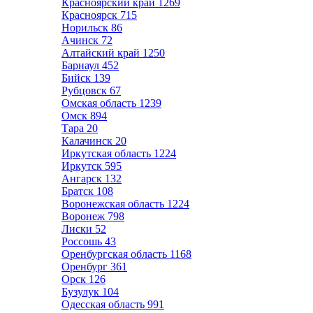
Красноярский край
1269
Красноярск
715
Норильск
86
Ачинск
72
Алтайский край
1250
Барнаул
452
Бийск
139
Рубцовск
67
Омская область
1239
Омск
894
Тара
20
Калачинск
20
Иркутская область
1224
Иркутск
595
Ангарск
132
Братск
108
Воронежская область
1224
Воронеж
798
Лиски
52
Россошь
43
Оренбургская область
1168
Оренбург
361
Орск
126
Бузулук
104
Одесская область
991