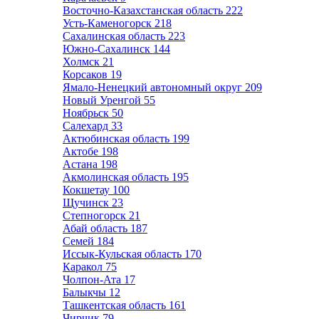
Восточно-Казахстанская область
222
Усть-Каменогорск
218
Сахалинская область
223
Южно-Сахалинск
144
Холмск
21
Корсаков
19
Ямало-Ненецкий автономный округ
209
Новый Уренгой
55
Ноябрьск
50
Салехард
33
Актюбинская область
199
Актобе
198
Астана
198
Акмолинская область
195
Кокшетау
100
Щучинск
23
Степногорск
21
Абай область
187
Семей
184
Иссык-Кульская область
170
Каракол
75
Чолпон-Ата
17
Балыкчы
12
Ташкентская область
161
Чирчик
79