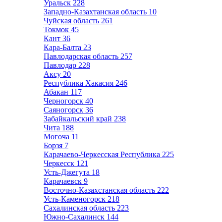
Уральск
228
Западно-Казахтанская область
10
Чуйская область
261
Токмок
45
Кант
36
Кара-Балта
23
Павлодарская область
257
Павлодар
228
Аксу
20
Республика Хакасия
246
Абакан
117
Черногорск
40
Саяногорск
36
Забайкальский край
238
Чита
188
Могоча
11
Борзя
7
Карачаево-Черкесская Республика
225
Черкесск
121
Усть-Джегута
18
Карачаевск
9
Восточно-Казахстанская область
222
Усть-Каменогорск
218
Сахалинская область
223
Южно-Сахалинск
144