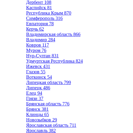
Дербент
108
Каспийск
81
Республика Крым
870
Симферополь
316
Евпатория
78
Керчь
62
Владимирская область
866
Владимир
284
Ковров
117
Муром
76
Нур-Султан
831
Удмуртская Республика
824
Ижевск
431
Глазов
55
Воткинск
54
Липецкая область
799
Липецк
486
Елец
94
Грязи
37
Брянская область
776
Брянск
381
Клинцы
65
Новозыбков
29
Ярославская область
711
Ярославль
382