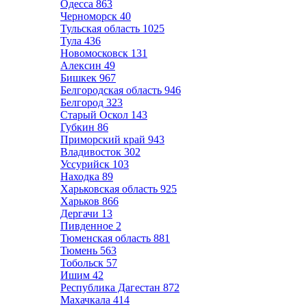
Одесса
863
Черноморск
40
Тульская область
1025
Тула
436
Новомосковск
131
Алексин
49
Бишкек
967
Белгородская область
946
Белгород
323
Старый Оскол
143
Губкин
86
Приморский край
943
Владивосток
302
Уссурийск
103
Находка
89
Харьковская область
925
Харьков
866
Дергачи
13
Пивденное
2
Тюменская область
881
Тюмень
563
Тобольск
57
Ишим
42
Республика Дагестан
872
Махачкала
414