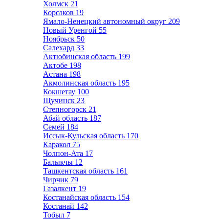
Холмск
21
Корсаков
19
Ямало-Ненецкий автономный округ
209
Новый Уренгой
55
Ноябрьск
50
Салехард
33
Актюбинская область
199
Актобе
198
Астана
198
Акмолинская область
195
Кокшетау
100
Щучинск
23
Степногорск
21
Абай область
187
Семей
184
Иссык-Кульская область
170
Каракол
75
Чолпон-Ата
17
Балыкчы
12
Ташкентская область
161
Чирчик
79
Газалкент
19
Костанайская область
154
Костанай
142
Тобыл
7