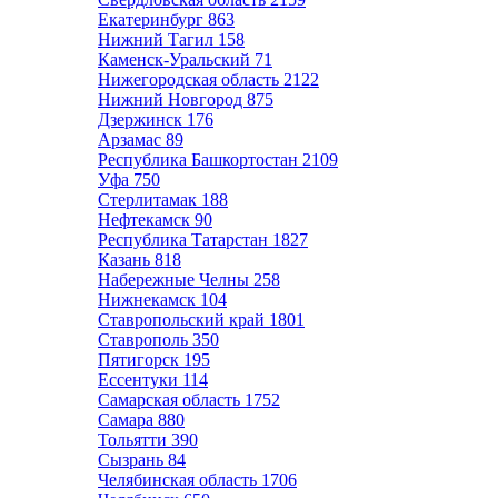
Екатеринбург
863
Нижний Тагил
158
Каменск-Уральский
71
Нижегородская область
2122
Нижний Новгород
875
Дзержинск
176
Арзамас
89
Республика Башкортостан
2109
Уфа
750
Стерлитамак
188
Нефтекамск
90
Республика Татарстан
1827
Казань
818
Набережные Челны
258
Нижнекамск
104
Ставропольский край
1801
Ставрополь
350
Пятигорск
195
Ессентуки
114
Самарская область
1752
Самара
880
Тольятти
390
Сызрань
84
Челябинская область
1706