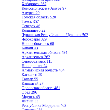
Хабаровск
367
Комсомольск-на-Амуре
97
Амурск
20
Томская область
520
Томск
357
Северск
46
Колпашево
22
Чувашская Республика — Чувашия
502
Чебоксары
329
Новочебоксарск
68
Канаш
43
Архангельская область
484
Архангельск
262
Северодвинск
111
Новодвинск
24
Алматинская область
484
Каскелен
59
Талгар
55
Капшагай
27
Орловская область
481
Орел
296
Мценск
45
Ливны
33
Республика Мордовия
463
Саранск
256