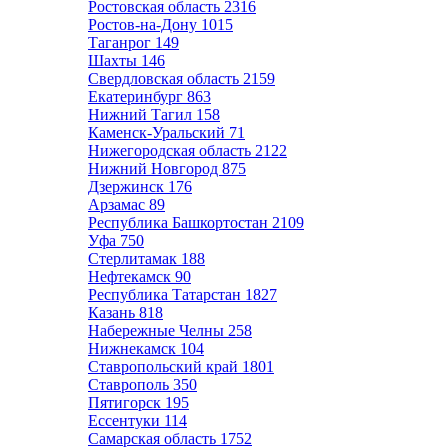
Ростовская область
2316
Ростов-на-Дону
1015
Таганрог
149
Шахты
146
Свердловская область
2159
Екатеринбург
863
Нижний Тагил
158
Каменск-Уральский
71
Нижегородская область
2122
Нижний Новгород
875
Дзержинск
176
Арзамас
89
Республика Башкортостан
2109
Уфа
750
Стерлитамак
188
Нефтекамск
90
Республика Татарстан
1827
Казань
818
Набережные Челны
258
Нижнекамск
104
Ставропольский край
1801
Ставрополь
350
Пятигорск
195
Ессентуки
114
Самарская область
1752