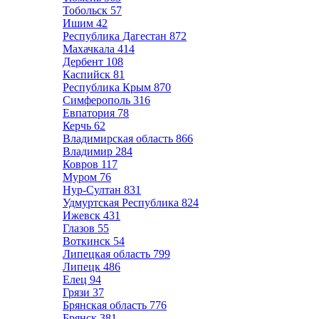
Тобольск
57
Ишим
42
Республика Дагестан
872
Махачкала
414
Дербент
108
Каспийск
81
Республика Крым
870
Симферополь
316
Евпатория
78
Керчь
62
Владимирская область
866
Владимир
284
Ковров
117
Муром
76
Нур-Султан
831
Удмуртская Республика
824
Ижевск
431
Глазов
55
Воткинск
54
Липецкая область
799
Липецк
486
Елец
94
Грязи
37
Брянская область
776
Брянск
381