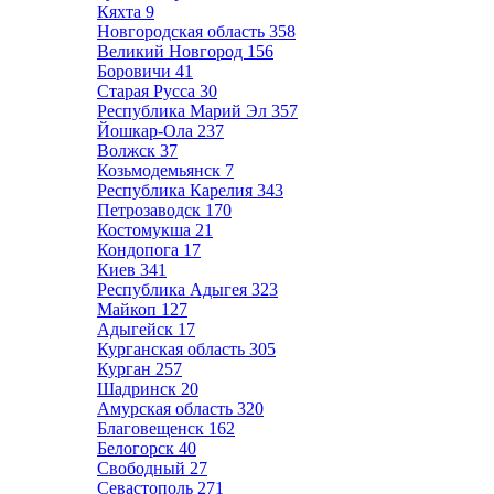
Кяхта
9
Новгородская область
358
Великий Новгород
156
Боровичи
41
Старая Русса
30
Республика Марий Эл
357
Йошкар-Ола
237
Волжск
37
Козьмодемьянск
7
Республика Карелия
343
Петрозаводск
170
Костомукша
21
Кондопога
17
Киев
341
Республика Адыгея
323
Майкоп
127
Адыгейск
17
Курганская область
305
Курган
257
Шадринск
20
Амурская область
320
Благовещенск
162
Белогорск
40
Свободный
27
Севастополь
271