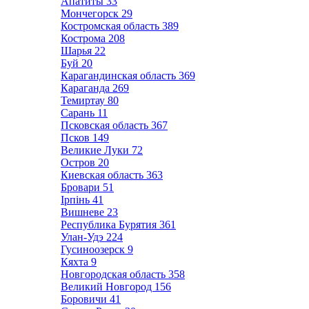
Апатиты
33
Мончегорск
29
Костромская область
389
Кострома
208
Шарья
22
Буй
20
Карагандинская область
369
Караганда
269
Темиртау
80
Сарань
11
Псковская область
367
Псков
149
Великие Луки
72
Остров
20
Киевская область
363
Бровари
51
Ірпінь
41
Вишневе
23
Республика Бурятия
361
Улан-Удэ
224
Гусиноозерск
9
Кяхта
9
Новгородская область
358
Великий Новгород
156
Боровичи
41