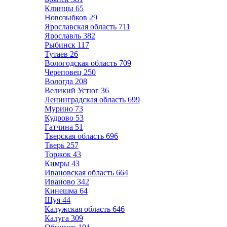
Клинцы
65
Новозыбков
29
Ярославская область
711
Ярославль
382
Рыбинск
117
Тутаев
26
Вологодская область
709
Череповец
250
Вологда
208
Великий Устюг
36
Ленинградская область
699
Мурино
73
Кудрово
53
Гатчина
51
Тверская область
696
Тверь
257
Торжок
43
Кимры
43
Ивановская область
664
Иваново
342
Кинешма
64
Шуя
44
Калужская область
646
Калуга
309