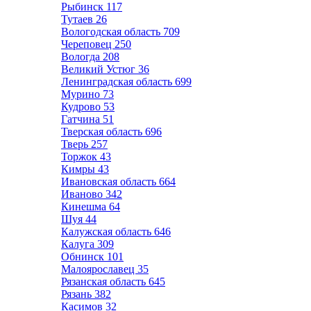
Рыбинск
117
Тутаев
26
Вологодская область
709
Череповец
250
Вологда
208
Великий Устюг
36
Ленинградская область
699
Мурино
73
Кудрово
53
Гатчина
51
Тверская область
696
Тверь
257
Торжок
43
Кимры
43
Ивановская область
664
Иваново
342
Кинешма
64
Шуя
44
Калужская область
646
Калуга
309
Обнинск
101
Малоярославец
35
Рязанская область
645
Рязань
382
Касимов
32