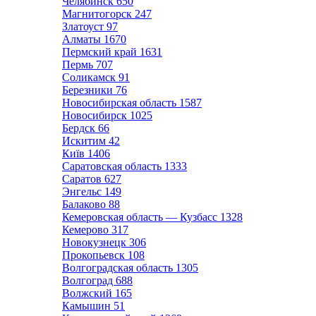
Челябинск
650
Магнитогорск
247
Златоуст
97
Алматы
1670
Пермский край
1631
Пермь
707
Соликамск
91
Березники
76
Новосибирская область
1587
Новосибирск
1025
Бердск
66
Искитим
42
Київ
1406
Саратовская область
1333
Саратов
627
Энгельс
149
Балаково
88
Кемеровская область — Кузбасс
1328
Кемерово
317
Новокузнецк
306
Прокопьевск
108
Волгоградская область
1305
Волгоград
688
Волжский
165
Камышин
51