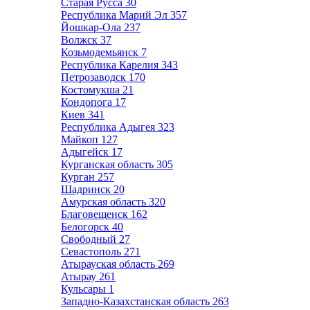
Старая Русса
30
Республика Марий Эл
357
Йошкар-Ола
237
Волжск
37
Козьмодемьянск
7
Республика Карелия
343
Петрозаводск
170
Костомукша
21
Кондопога
17
Киев
341
Республика Адыгея
323
Майкоп
127
Адыгейск
17
Курганская область
305
Курган
257
Шадринск
20
Амурская область
320
Благовещенск
162
Белогорск
40
Свободный
27
Севастополь
271
Атырауская область
269
Атырау
261
Кульсары
1
Западно-Казахстанская область
263