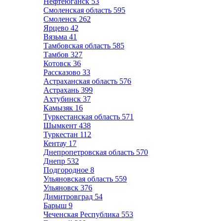
Нефтеюганск
53
Смоленская область
595
Смоленск
262
Ярцево
42
Вязьма
41
Тамбовская область
585
Тамбов
327
Котовск
36
Рассказово
33
Астраханская область
576
Астрахань
399
Ахтубинск
37
Камызяк
16
Туркестанская область
571
Шымкент
438
Туркестан
112
Кентау
17
Днепропетровская область
570
Днепр
532
Подгородное
8
Ульяновская область
559
Ульяновск
376
Димитровград
54
Барыш
9
Чеченская Республика
553