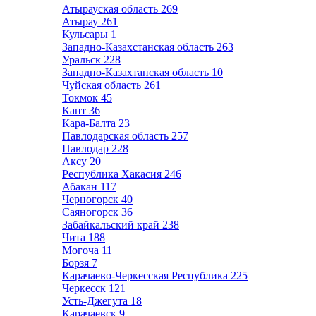
Атырауская область
269
Атырау
261
Кульсары
1
Западно-Казахстанская область
263
Уральск
228
Западно-Казахтанская область
10
Чуйская область
261
Токмок
45
Кант
36
Кара-Балта
23
Павлодарская область
257
Павлодар
228
Аксу
20
Республика Хакасия
246
Абакан
117
Черногорск
40
Саяногорск
36
Забайкальский край
238
Чита
188
Могоча
11
Борзя
7
Карачаево-Черкесская Республика
225
Черкесск
121
Усть-Джегута
18
Карачаевск
9