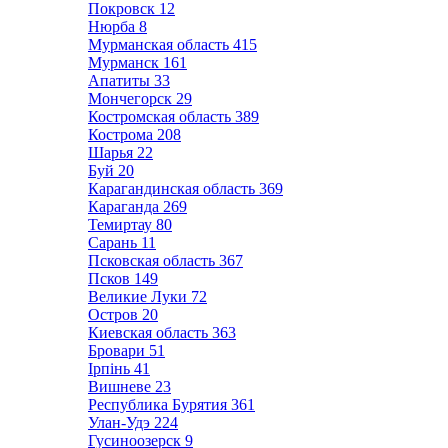
Покровск
12
Нюрба
8
Мурманская область
415
Мурманск
161
Апатиты
33
Мончегорск
29
Костромская область
389
Кострома
208
Шарья
22
Буй
20
Карагандинская область
369
Караганда
269
Темиртау
80
Сарань
11
Псковская область
367
Псков
149
Великие Луки
72
Остров
20
Киевская область
363
Бровари
51
Ірпінь
41
Вишневе
23
Республика Бурятия
361
Улан-Удэ
224
Гусиноозерск
9