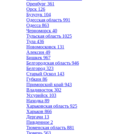
Оренбург
361
Орск
126
Бузулук
104
Одесская область
991
Одесса
863
Черноморск
40
Тульская область
1025
Тула
436
Новомосковск
131
Алексин
49
Бишкек
967
Белгородская область
946
Белгород
323
Старый Оскол
143
Губкин
86
Приморский край
943
Владивосток
302
Уссурийск
103
Находка
89
Харьковская область
925
Харьков
866
Дергачи
13
Пивденное
2
Тюменская область
881
Тюмень
563