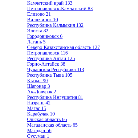
Камчатский край
133
Петропавловск-Камчатский
83
Елизово
21
Вилючинск
10
Республика Калмыкия
132
Элиста
82
Городовиковск
6
Лагань
5
Северо-Казахстанская область
127
Петропавловск
116
Республика Алтай
125
Горно-Алтайск
38
Чувашская Республика
113
Республика Тыва
105
Кызыл
90
Шагонар
3
Ак-Довурак
2
Республика Ингушетия
81
Назрань
42
Магас
15
Карабулак
10
Ошская область
66
Магаданская область
65
Магадан
56
Сусуман
1