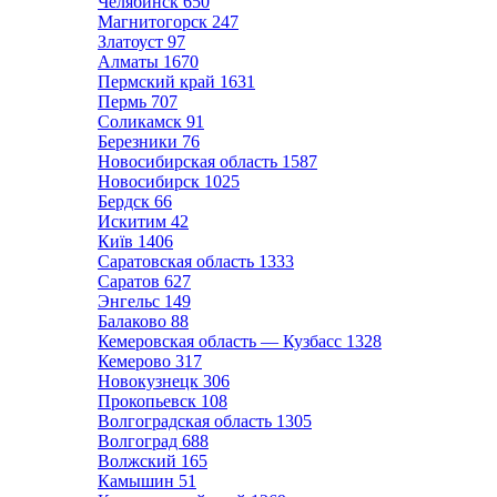
Челябинск
650
Магнитогорск
247
Златоуст
97
Алматы
1670
Пермский край
1631
Пермь
707
Соликамск
91
Березники
76
Новосибирская область
1587
Новосибирск
1025
Бердск
66
Искитим
42
Київ
1406
Саратовская область
1333
Саратов
627
Энгельс
149
Балаково
88
Кемеровская область — Кузбасс
1328
Кемерово
317
Новокузнецк
306
Прокопьевск
108
Волгоградская область
1305
Волгоград
688
Волжский
165
Камышин
51