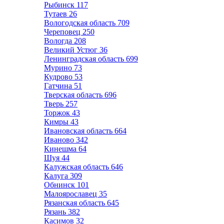
Рыбинск
117
Тутаев
26
Вологодская область
709
Череповец
250
Вологда
208
Великий Устюг
36
Ленинградская область
699
Мурино
73
Кудрово
53
Гатчина
51
Тверская область
696
Тверь
257
Торжок
43
Кимры
43
Ивановская область
664
Иваново
342
Кинешма
64
Шуя
44
Калужская область
646
Калуга
309
Обнинск
101
Малоярославец
35
Рязанская область
645
Рязань
382
Касимов
32