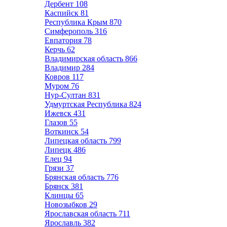
Дербент
108
Каспийск
81
Республика Крым
870
Симферополь
316
Евпатория
78
Керчь
62
Владимирская область
866
Владимир
284
Ковров
117
Муром
76
Нур-Султан
831
Удмуртская Республика
824
Ижевск
431
Глазов
55
Воткинск
54
Липецкая область
799
Липецк
486
Елец
94
Грязи
37
Брянская область
776
Брянск
381
Клинцы
65
Новозыбков
29
Ярославская область
711
Ярославль
382