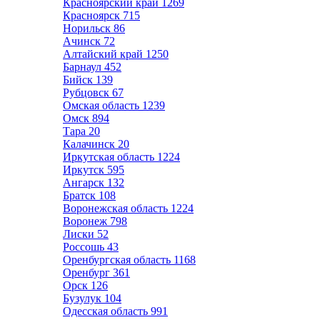
Красноярский край
1269
Красноярск
715
Норильск
86
Ачинск
72
Алтайский край
1250
Барнаул
452
Бийск
139
Рубцовск
67
Омская область
1239
Омск
894
Тара
20
Калачинск
20
Иркутская область
1224
Иркутск
595
Ангарск
132
Братск
108
Воронежская область
1224
Воронеж
798
Лиски
52
Россошь
43
Оренбургская область
1168
Оренбург
361
Орск
126
Бузулук
104
Одесская область
991