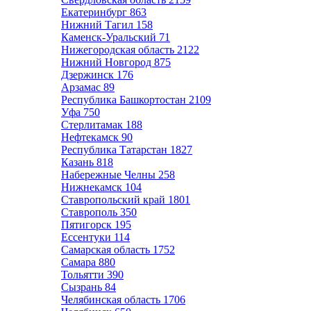
Екатеринбург
863
Нижний Тагил
158
Каменск-Уральский
71
Нижегородская область
2122
Нижний Новгород
875
Дзержинск
176
Арзамас
89
Республика Башкортостан
2109
Уфа
750
Стерлитамак
188
Нефтекамск
90
Республика Татарстан
1827
Казань
818
Набережные Челны
258
Нижнекамск
104
Ставропольский край
1801
Ставрополь
350
Пятигорск
195
Ессентуки
114
Самарская область
1752
Самара
880
Тольятти
390
Сызрань
84
Челябинская область
1706