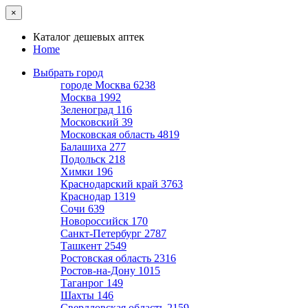
×
Каталог дешевых аптек
Home
Выбрать город
городе Москва
6238
Москва
1992
Зеленоград
116
Московский
39
Московская область
4819
Балашиха
277
Подольск
218
Химки
196
Краснодарский край
3763
Краснодар
1319
Сочи
639
Новороссийск
170
Санкт-Петербург
2787
Ташкент
2549
Ростовская область
2316
Ростов-на-Дону
1015
Таганрог
149
Шахты
146
Свердловская область
2159