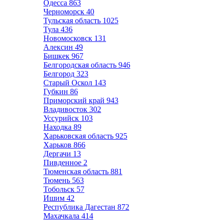
Одесса
863
Черноморск
40
Тульская область
1025
Тула
436
Новомосковск
131
Алексин
49
Бишкек
967
Белгородская область
946
Белгород
323
Старый Оскол
143
Губкин
86
Приморский край
943
Владивосток
302
Уссурийск
103
Находка
89
Харьковская область
925
Харьков
866
Дергачи
13
Пивденное
2
Тюменская область
881
Тюмень
563
Тобольск
57
Ишим
42
Республика Дагестан
872
Махачкала
414