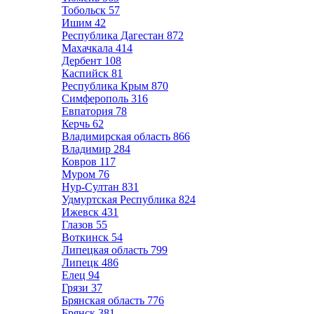
Тобольск
57
Ишим
42
Республика Дагестан
872
Махачкала
414
Дербент
108
Каспийск
81
Республика Крым
870
Симферополь
316
Евпатория
78
Керчь
62
Владимирская область
866
Владимир
284
Ковров
117
Муром
76
Нур-Султан
831
Удмуртская Республика
824
Ижевск
431
Глазов
55
Воткинск
54
Липецкая область
799
Липецк
486
Елец
94
Грязи
37
Брянская область
776
Брянск
381