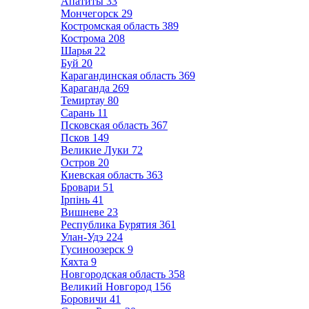
Апатиты
33
Мончегорск
29
Костромская область
389
Кострома
208
Шарья
22
Буй
20
Карагандинская область
369
Караганда
269
Темиртау
80
Сарань
11
Псковская область
367
Псков
149
Великие Луки
72
Остров
20
Киевская область
363
Бровари
51
Ірпінь
41
Вишневе
23
Республика Бурятия
361
Улан-Удэ
224
Гусиноозерск
9
Кяхта
9
Новгородская область
358
Великий Новгород
156
Боровичи
41