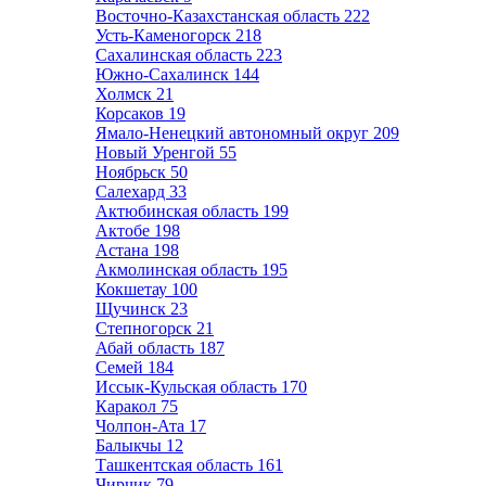
Восточно-Казахстанская область
222
Усть-Каменогорск
218
Сахалинская область
223
Южно-Сахалинск
144
Холмск
21
Корсаков
19
Ямало-Ненецкий автономный округ
209
Новый Уренгой
55
Ноябрьск
50
Салехард
33
Актюбинская область
199
Актобе
198
Астана
198
Акмолинская область
195
Кокшетау
100
Щучинск
23
Степногорск
21
Абай область
187
Семей
184
Иссык-Кульская область
170
Каракол
75
Чолпон-Ата
17
Балыкчы
12
Ташкентская область
161
Чирчик
79