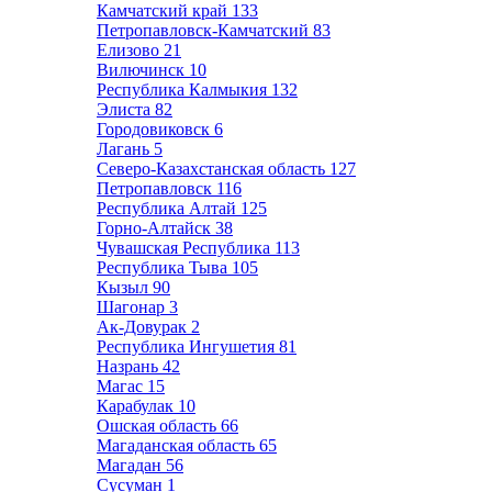
Камчатский край
133
Петропавловск-Камчатский
83
Елизово
21
Вилючинск
10
Республика Калмыкия
132
Элиста
82
Городовиковск
6
Лагань
5
Северо-Казахстанская область
127
Петропавловск
116
Республика Алтай
125
Горно-Алтайск
38
Чувашская Республика
113
Республика Тыва
105
Кызыл
90
Шагонар
3
Ак-Довурак
2
Республика Ингушетия
81
Назрань
42
Магас
15
Карабулак
10
Ошская область
66
Магаданская область
65
Магадан
56
Сусуман
1