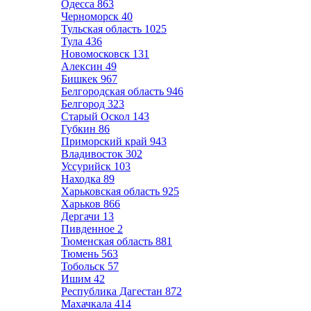
Одесса
863
Черноморск
40
Тульская область
1025
Тула
436
Новомосковск
131
Алексин
49
Бишкек
967
Белгородская область
946
Белгород
323
Старый Оскол
143
Губкин
86
Приморский край
943
Владивосток
302
Уссурийск
103
Находка
89
Харьковская область
925
Харьков
866
Дергачи
13
Пивденное
2
Тюменская область
881
Тюмень
563
Тобольск
57
Ишим
42
Республика Дагестан
872
Махачкала
414