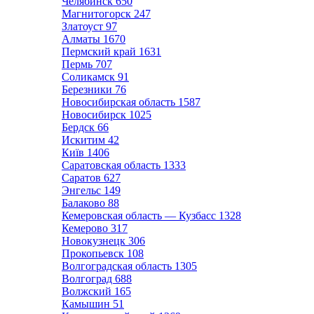
Челябинск
650
Магнитогорск
247
Златоуст
97
Алматы
1670
Пермский край
1631
Пермь
707
Соликамск
91
Березники
76
Новосибирская область
1587
Новосибирск
1025
Бердск
66
Искитим
42
Київ
1406
Саратовская область
1333
Саратов
627
Энгельс
149
Балаково
88
Кемеровская область — Кузбасс
1328
Кемерово
317
Новокузнецк
306
Прокопьевск
108
Волгоградская область
1305
Волгоград
688
Волжский
165
Камышин
51