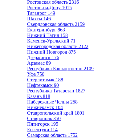
Ростовская область
2316
Ростов-на-Дону
1015
Таганрог
149
Шахты
146
Свердловская область
2159
Екатеринбург
863
Нижний Тагил
158
Каменск-Уральский
71
Нижегородская область
2122
Нижний Новгород
875
Дзержинск
176
Арзамас
89
Республика Башкортостан
2109
Уфа
750
Стерлитамак
188
Нефтекамск
90
Республика Татарстан
1827
Казань
818
Набережные Челны
258
Нижнекамск
104
Ставропольский край
1801
Ставрополь
350
Пятигорск
195
Ессентуки
114
Самарская область
1752