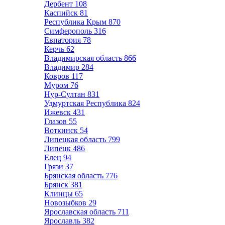
Дербент
108
Каспийск
81
Республика Крым
870
Симферополь
316
Евпатория
78
Керчь
62
Владимирская область
866
Владимир
284
Ковров
117
Муром
76
Нур-Султан
831
Удмуртская Республика
824
Ижевск
431
Глазов
55
Воткинск
54
Липецкая область
799
Липецк
486
Елец
94
Грязи
37
Брянская область
776
Брянск
381
Клинцы
65
Новозыбков
29
Ярославская область
711
Ярославль
382