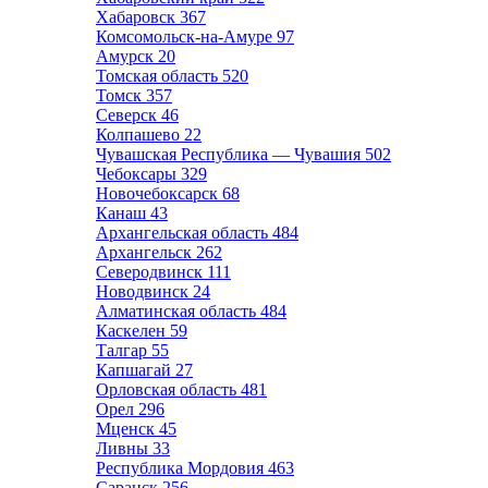
Хабаровск
367
Комсомольск-на-Амуре
97
Амурск
20
Томская область
520
Томск
357
Северск
46
Колпашево
22
Чувашская Республика — Чувашия
502
Чебоксары
329
Новочебоксарск
68
Канаш
43
Архангельская область
484
Архангельск
262
Северодвинск
111
Новодвинск
24
Алматинская область
484
Каскелен
59
Талгар
55
Капшагай
27
Орловская область
481
Орел
296
Мценск
45
Ливны
33
Республика Мордовия
463
Саранск
256