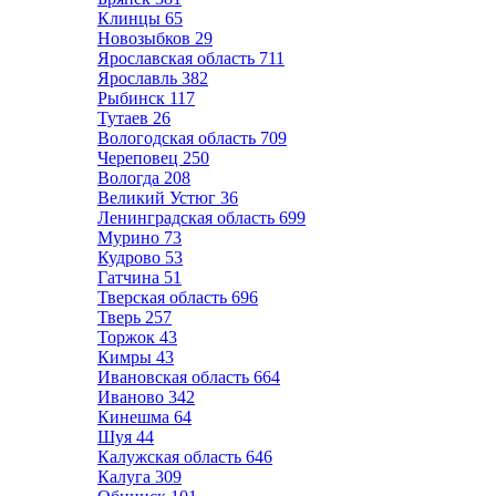
Клинцы
65
Новозыбков
29
Ярославская область
711
Ярославль
382
Рыбинск
117
Тутаев
26
Вологодская область
709
Череповец
250
Вологда
208
Великий Устюг
36
Ленинградская область
699
Мурино
73
Кудрово
53
Гатчина
51
Тверская область
696
Тверь
257
Торжок
43
Кимры
43
Ивановская область
664
Иваново
342
Кинешма
64
Шуя
44
Калужская область
646
Калуга
309