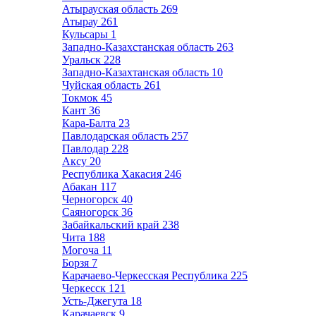
Атырауская область
269
Атырау
261
Кульсары
1
Западно-Казахстанская область
263
Уральск
228
Западно-Казахтанская область
10
Чуйская область
261
Токмок
45
Кант
36
Кара-Балта
23
Павлодарская область
257
Павлодар
228
Аксу
20
Республика Хакасия
246
Абакан
117
Черногорск
40
Саяногорск
36
Забайкальский край
238
Чита
188
Могоча
11
Борзя
7
Карачаево-Черкесская Республика
225
Черкесск
121
Усть-Джегута
18
Карачаевск
9