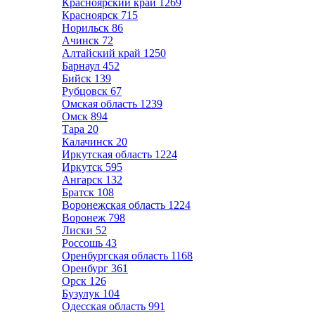
Красноярский край
1269
Красноярск
715
Норильск
86
Ачинск
72
Алтайский край
1250
Барнаул
452
Бийск
139
Рубцовск
67
Омская область
1239
Омск
894
Тара
20
Калачинск
20
Иркутская область
1224
Иркутск
595
Ангарск
132
Братск
108
Воронежская область
1224
Воронеж
798
Лиски
52
Россошь
43
Оренбургская область
1168
Оренбург
361
Орск
126
Бузулук
104
Одесская область
991