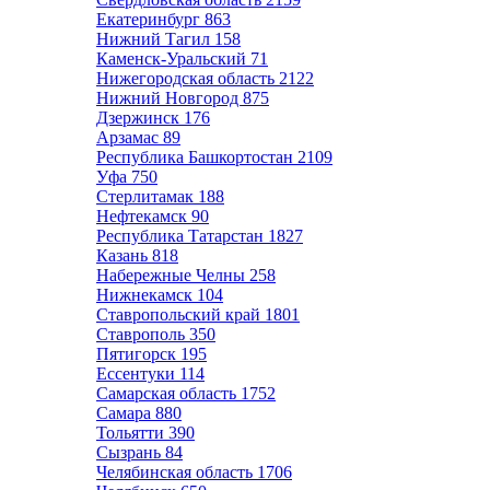
Екатеринбург
863
Нижний Тагил
158
Каменск-Уральский
71
Нижегородская область
2122
Нижний Новгород
875
Дзержинск
176
Арзамас
89
Республика Башкортостан
2109
Уфа
750
Стерлитамак
188
Нефтекамск
90
Республика Татарстан
1827
Казань
818
Набережные Челны
258
Нижнекамск
104
Ставропольский край
1801
Ставрополь
350
Пятигорск
195
Ессентуки
114
Самарская область
1752
Самара
880
Тольятти
390
Сызрань
84
Челябинская область
1706