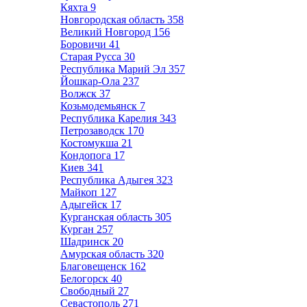
Кяхта
9
Новгородская область
358
Великий Новгород
156
Боровичи
41
Старая Русса
30
Республика Марий Эл
357
Йошкар-Ола
237
Волжск
37
Козьмодемьянск
7
Республика Карелия
343
Петрозаводск
170
Костомукша
21
Кондопога
17
Киев
341
Республика Адыгея
323
Майкоп
127
Адыгейск
17
Курганская область
305
Курган
257
Шадринск
20
Амурская область
320
Благовещенск
162
Белогорск
40
Свободный
27
Севастополь
271