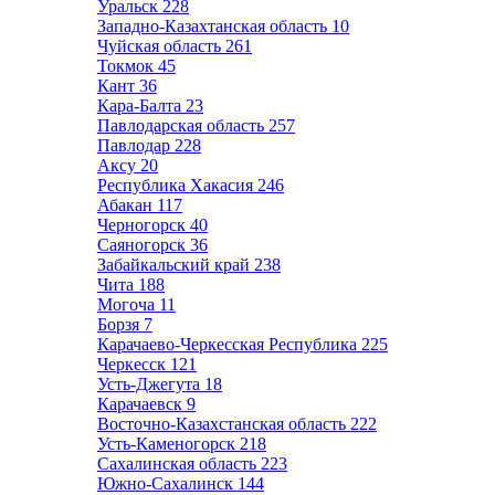
Уральск
228
Западно-Казахтанская область
10
Чуйская область
261
Токмок
45
Кант
36
Кара-Балта
23
Павлодарская область
257
Павлодар
228
Аксу
20
Республика Хакасия
246
Абакан
117
Черногорск
40
Саяногорск
36
Забайкальский край
238
Чита
188
Могоча
11
Борзя
7
Карачаево-Черкесская Республика
225
Черкесск
121
Усть-Джегута
18
Карачаевск
9
Восточно-Казахстанская область
222
Усть-Каменогорск
218
Сахалинская область
223
Южно-Сахалинск
144