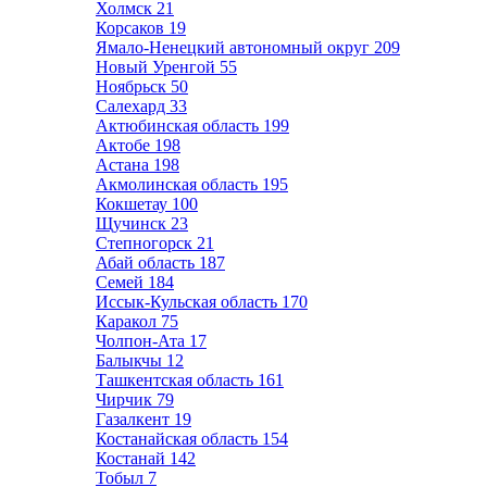
Холмск
21
Корсаков
19
Ямало-Ненецкий автономный округ
209
Новый Уренгой
55
Ноябрьск
50
Салехард
33
Актюбинская область
199
Актобе
198
Астана
198
Акмолинская область
195
Кокшетау
100
Щучинск
23
Степногорск
21
Абай область
187
Семей
184
Иссык-Кульская область
170
Каракол
75
Чолпон-Ата
17
Балыкчы
12
Ташкентская область
161
Чирчик
79
Газалкент
19
Костанайская область
154
Костанай
142
Тобыл
7