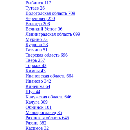
Рыбинск
117
Тутаев
26
Вологодская область
709
Череповец
250
Вологда
208
Великий Устюг
36
Ленинградская область
699
Мурино
73
Кудрово
53
Гатчина
51
Тверская область
696
Тверь
257
Торжок
43
Кимры
43
Ивановская область
664
Иваново
342
Кинешма
64
Шуя
44
Калужская область
646
Калуга
309
Обнинск
101
Малоярославец
35
Рязанская область
645
Рязань
382
Касимов
32