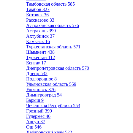
Тамбовская область
585
Тамбов
327
Котовск
36
Рассказово
33
Астраханская область
576
Астрахань
399
Ахтубинск
37
Камызяк
16
Туркестанская область
571
Шымкент
438
Туркестан
112
Кентау
17
Днепропетровская область
570
Днепр
532
Подгородное
8
Ульяновская область
559
Ульяновск
376
Димитровград
54
Барыш
9
Чеченская Республика
553
Грозный
399
Гудермес
46
Аргун
37
Ош
546
Хабаровский край
522