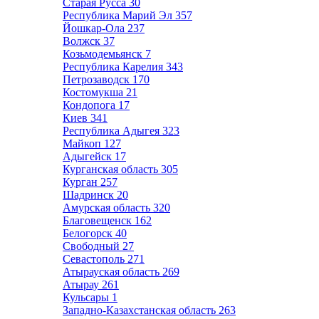
Старая Русса
30
Республика Марий Эл
357
Йошкар-Ола
237
Волжск
37
Козьмодемьянск
7
Республика Карелия
343
Петрозаводск
170
Костомукша
21
Кондопога
17
Киев
341
Республика Адыгея
323
Майкоп
127
Адыгейск
17
Курганская область
305
Курган
257
Шадринск
20
Амурская область
320
Благовещенск
162
Белогорск
40
Свободный
27
Севастополь
271
Атырауская область
269
Атырау
261
Кульсары
1
Западно-Казахстанская область
263