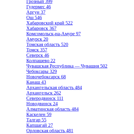
Грозный
399
Гудермес
46
Аргун
37
Ош
546
Хабаровский край
522
Хабаровск
367
Комсомольск-на-Амуре
97
Амурск
20
Томская область
520
Томск
357
Северск
46
Колпашево
22
Чувашская Республика — Чувашия
502
Чебоксары
329
Новочебоксарск
68
Канаш
43
Архангельская область
484
Архангельск
262
Северодвинск
111
Новодвинск
24
Алматинская область
484
Каскелен
59
Талгар
55
Капшагай
27
Орловская область
481