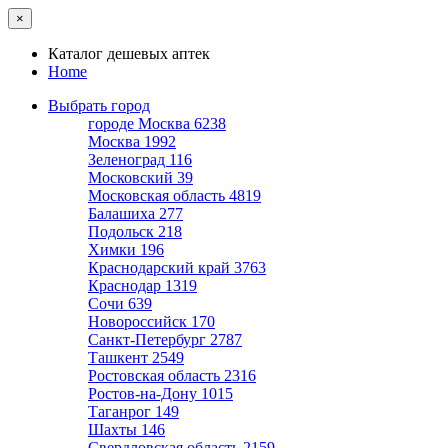
×
Каталог дешевых аптек
Home
Выбрать город
городе Москва
6238
Москва
1992
Зеленоград
116
Московский
39
Московская область
4819
Балашиха
277
Подольск
218
Химки
196
Краснодарский край
3763
Краснодар
1319
Сочи
639
Новороссийск
170
Санкт-Петербург
2787
Ташкент
2549
Ростовская область
2316
Ростов-на-Дону
1015
Таганрог
149
Шахты
146
Свердловская область
2159