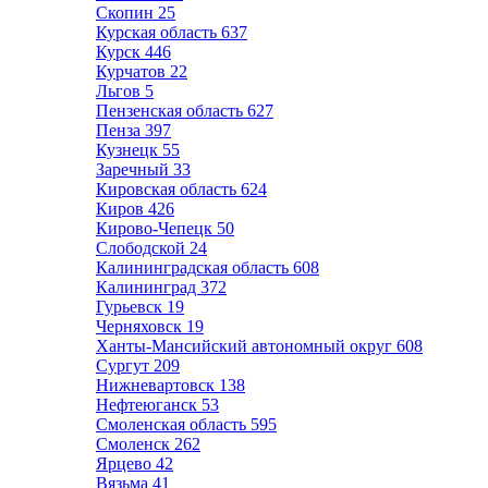
Скопин
25
Курская область
637
Курск
446
Курчатов
22
Льгов
5
Пензенская область
627
Пенза
397
Кузнецк
55
Заречный
33
Кировская область
624
Киров
426
Кирово-Чепецк
50
Слободской
24
Калининградская область
608
Калининград
372
Гурьевск
19
Черняховск
19
Ханты-Мансийский автономный округ
608
Сургут
209
Нижневартовск
138
Нефтеюганск
53
Смоленская область
595
Смоленск
262
Ярцево
42
Вязьма
41