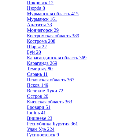
Покровск
12
Нюрба
8
Мурманская область
415
Мурманск
161
Апатиты
33
Мончегорск
29
Костромская область
389
Кострома
208
Шарья
22
Буй
20
Карагандинская область
369
Караганда
269
Темиртау
80
Сарань
11
Псковская область
367
Псков
149
Великие Луки
72
Остров
20
Киевская область
363
Бровари
51
Ірпінь
41
Вишневе
23
Республика Бурятия
361
Улан-Удэ
224
Гусиноозерск
9