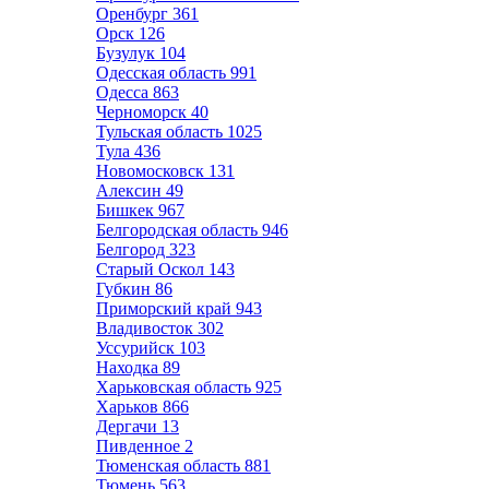
Оренбург
361
Орск
126
Бузулук
104
Одесская область
991
Одесса
863
Черноморск
40
Тульская область
1025
Тула
436
Новомосковск
131
Алексин
49
Бишкек
967
Белгородская область
946
Белгород
323
Старый Оскол
143
Губкин
86
Приморский край
943
Владивосток
302
Уссурийск
103
Находка
89
Харьковская область
925
Харьков
866
Дергачи
13
Пивденное
2
Тюменская область
881
Тюмень
563