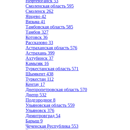
Нефтеюганск
53
Смоленская область
595
Смоленск
262
Ярцево
42
Вязьма
41
Тамбовская область
585
Тамбов
327
Котовск
36
Рассказово
33
Астраханская область
576
Астрахань
399
Ахтубинск
37
Камызяк
16
Туркестанская область
571
Шымкент
438
Туркестан
112
Кентау
17
Днепропетровская область
570
Днепр
532
Подгородное
8
Ульяновская область
559
Ульяновск
376
Димитровград
54
Барыш
9
Чеченская Республика
553