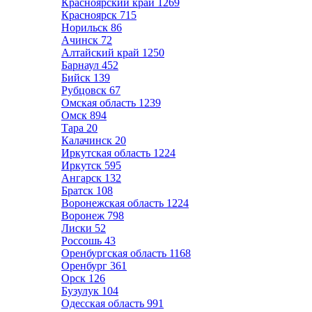
Красноярский край
1269
Красноярск
715
Норильск
86
Ачинск
72
Алтайский край
1250
Барнаул
452
Бийск
139
Рубцовск
67
Омская область
1239
Омск
894
Тара
20
Калачинск
20
Иркутская область
1224
Иркутск
595
Ангарск
132
Братск
108
Воронежская область
1224
Воронеж
798
Лиски
52
Россошь
43
Оренбургская область
1168
Оренбург
361
Орск
126
Бузулук
104
Одесская область
991