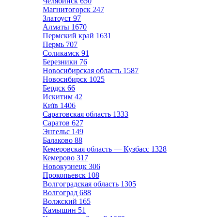
Челябинск
650
Магнитогорск
247
Златоуст
97
Алматы
1670
Пермский край
1631
Пермь
707
Соликамск
91
Березники
76
Новосибирская область
1587
Новосибирск
1025
Бердск
66
Искитим
42
Київ
1406
Саратовская область
1333
Саратов
627
Энгельс
149
Балаково
88
Кемеровская область — Кузбасс
1328
Кемерово
317
Новокузнецк
306
Прокопьевск
108
Волгоградская область
1305
Волгоград
688
Волжский
165
Камышин
51