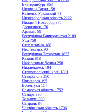
Екатеринбург
863
Нижний Тагил
158
Каменск-Уральский
71
Нижегородская область
2122
Нижний Новгород
875
Дзержинск
176
Арзамас
89
Республика Башкортостан
2109
Уфа
750
Стерлитамак
188
Нефтекамск
90
Республика Татарстан
1827
Казань
818
Набережные Челны
258
Нижнекамск
104
Ставропольский край
1801
Ставрополь
350
Пятигорск
195
Ессентуки
114
Самарская область
1752
Самара
880
Тольятти
390
Сызрань
84
Челябинская область
1706