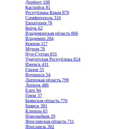
Дербент
108
Каспийск
81
Республика Крым
870
Симферополь
316
Евпатория
78
Керчь
62
Владимирская область
866
Владимир
284
Ковров
117
Муром
76
Нур-Султан
831
Удмуртская Республика
824
Ижевск
431
Глазов
55
Воткинск
54
Липецкая область
799
Липецк
486
Елец
94
Грязи
37
Брянская область
776
Брянск
381
Клинцы
65
Новозыбков
29
Ярославская область
711
Ярославль
382