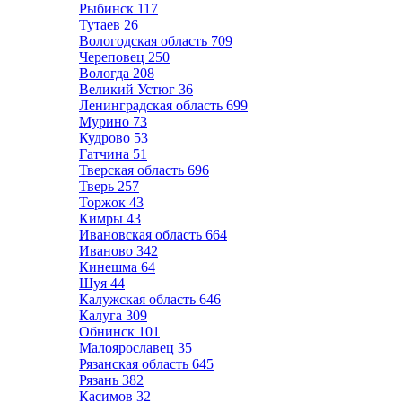
Рыбинск
117
Тутаев
26
Вологодская область
709
Череповец
250
Вологда
208
Великий Устюг
36
Ленинградская область
699
Мурино
73
Кудрово
53
Гатчина
51
Тверская область
696
Тверь
257
Торжок
43
Кимры
43
Ивановская область
664
Иваново
342
Кинешма
64
Шуя
44
Калужская область
646
Калуга
309
Обнинск
101
Малоярославец
35
Рязанская область
645
Рязань
382
Касимов
32