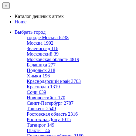
×
Каталог дешевых аптек
Home
Выбрать город
городе Москва
6238
Москва
1992
Зеленоград
116
Московский
39
Московская область
4819
Балашиха
277
Подольск
218
Химки
196
Краснодарский край
3763
Краснодар
1319
Сочи
639
Новороссийск
170
Санкт-Петербург
2787
Ташкент
2549
Ростовская область
2316
Ростов-на-Дону
1015
Таганрог
149
Шахты
146
Свердловская область
2159