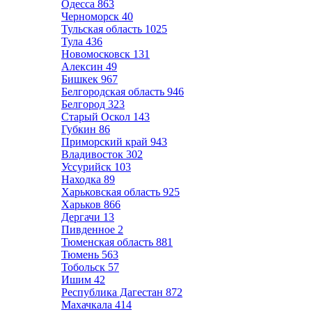
Одесса
863
Черноморск
40
Тульская область
1025
Тула
436
Новомосковск
131
Алексин
49
Бишкек
967
Белгородская область
946
Белгород
323
Старый Оскол
143
Губкин
86
Приморский край
943
Владивосток
302
Уссурийск
103
Находка
89
Харьковская область
925
Харьков
866
Дергачи
13
Пивденное
2
Тюменская область
881
Тюмень
563
Тобольск
57
Ишим
42
Республика Дагестан
872
Махачкала
414