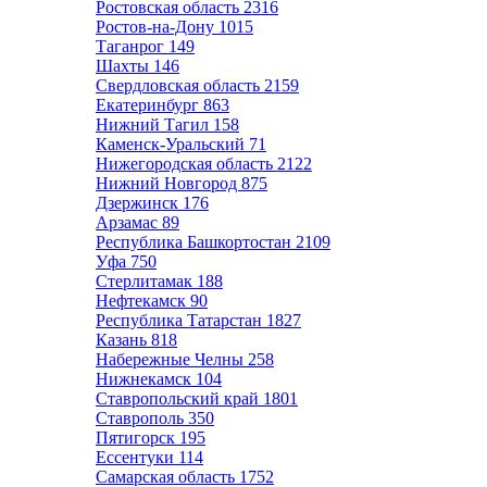
Ростовская область
2316
Ростов-на-Дону
1015
Таганрог
149
Шахты
146
Свердловская область
2159
Екатеринбург
863
Нижний Тагил
158
Каменск-Уральский
71
Нижегородская область
2122
Нижний Новгород
875
Дзержинск
176
Арзамас
89
Республика Башкортостан
2109
Уфа
750
Стерлитамак
188
Нефтекамск
90
Республика Татарстан
1827
Казань
818
Набережные Челны
258
Нижнекамск
104
Ставропольский край
1801
Ставрополь
350
Пятигорск
195
Ессентуки
114
Самарская область
1752