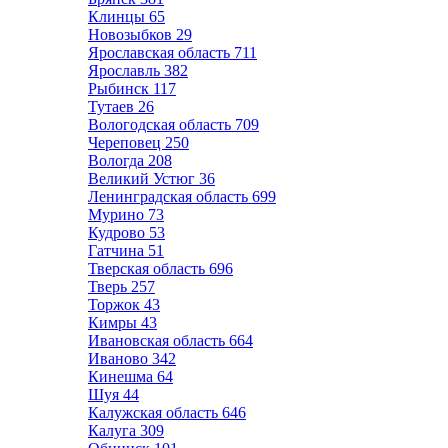
Клинцы
65
Новозыбков
29
Ярославская область
711
Ярославль
382
Рыбинск
117
Тутаев
26
Вологодская область
709
Череповец
250
Вологда
208
Великий Устюг
36
Ленинградская область
699
Мурино
73
Кудрово
53
Гатчина
51
Тверская область
696
Тверь
257
Торжок
43
Кимры
43
Ивановская область
664
Иваново
342
Кинешма
64
Шуя
44
Калужская область
646
Калуга
309