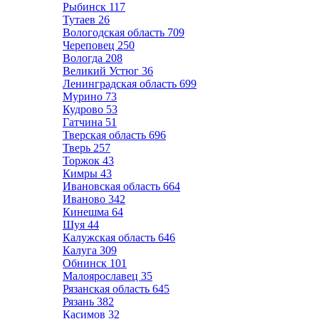
Рыбинск
117
Тутаев
26
Вологодская область
709
Череповец
250
Вологда
208
Великий Устюг
36
Ленинградская область
699
Мурино
73
Кудрово
53
Гатчина
51
Тверская область
696
Тверь
257
Торжок
43
Кимры
43
Ивановская область
664
Иваново
342
Кинешма
64
Шуя
44
Калужская область
646
Калуга
309
Обнинск
101
Малоярославец
35
Рязанская область
645
Рязань
382
Касимов
32