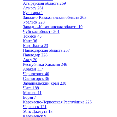
Атырауская область
269
Атырау
261
Кульсары
1
Западно-Казахстанская область
263
Уральск
228
Западно-Казахтанская область
10
Чуйская область
261
Токмок
45
Кант
36
Кара-Балта
23
Павлодарская область
257
Павлодар
228
Аксу
20
Республика Хакасия
246
Абакан
117
Черногорск
40
Саяногорск
36
Забайкальский край
238
Чита
188
Могоча
11
Борзя
7
Карачаево-Черкесская Республика
225
Черкесск
121
Усть-Джегута
18
Карачаевск
9