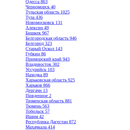
Одесса
863
Черноморск
40
Тульская область
1025
Тула
436
Новомосковск
131
Алексин
49
Бишкек
967
Белгородская область
946
Белгород
323
Старый Оскол
143
Губкин
86
Приморский край
943
Владивосток
302
Уссурийск
103
Находка
89
Харьковская область
925
Харьков
866
Дергачи
13
Пивденное
2
Тюменская область
881
Тюмень
563
Тобольск
57
Ишим
42
Республика Дагестан
872
Махачкала
414