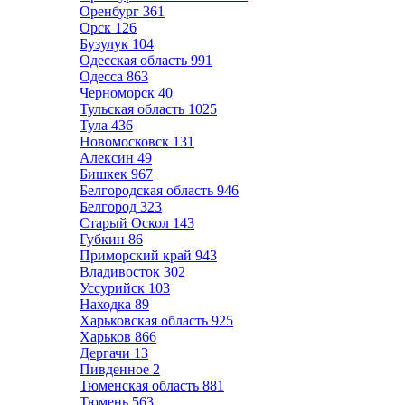
Оренбург
361
Орск
126
Бузулук
104
Одесская область
991
Одесса
863
Черноморск
40
Тульская область
1025
Тула
436
Новомосковск
131
Алексин
49
Бишкек
967
Белгородская область
946
Белгород
323
Старый Оскол
143
Губкин
86
Приморский край
943
Владивосток
302
Уссурийск
103
Находка
89
Харьковская область
925
Харьков
866
Дергачи
13
Пивденное
2
Тюменская область
881
Тюмень
563