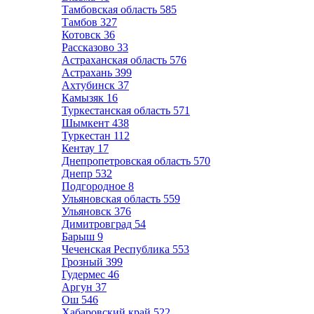
Тамбовская область
585
Тамбов
327
Котовск
36
Рассказово
33
Астраханская область
576
Астрахань
399
Ахтубинск
37
Камызяк
16
Туркестанская область
571
Шымкент
438
Туркестан
112
Кентау
17
Днепропетровская область
570
Днепр
532
Подгородное
8
Ульяновская область
559
Ульяновск
376
Димитровград
54
Барыш
9
Чеченская Республика
553
Грозный
399
Гудермес
46
Аргун
37
Ош
546
Хабаровский край
522