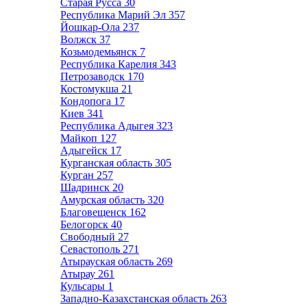
Старая Русса
30
Республика Марий Эл
357
Йошкар-Ола
237
Волжск
37
Козьмодемьянск
7
Республика Карелия
343
Петрозаводск
170
Костомукша
21
Кондопога
17
Киев
341
Республика Адыгея
323
Майкоп
127
Адыгейск
17
Курганская область
305
Курган
257
Шадринск
20
Амурская область
320
Благовещенск
162
Белогорск
40
Свободный
27
Севастополь
271
Атырауская область
269
Атырау
261
Кульсары
1
Западно-Казахстанская область
263