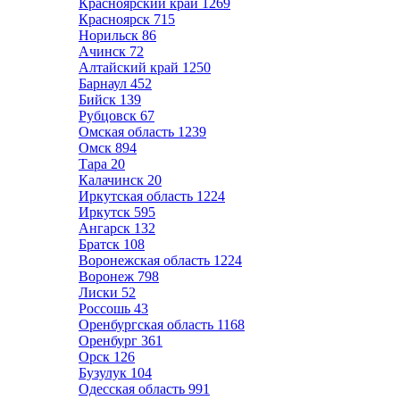
Красноярский край
1269
Красноярск
715
Норильск
86
Ачинск
72
Алтайский край
1250
Барнаул
452
Бийск
139
Рубцовск
67
Омская область
1239
Омск
894
Тара
20
Калачинск
20
Иркутская область
1224
Иркутск
595
Ангарск
132
Братск
108
Воронежская область
1224
Воронеж
798
Лиски
52
Россошь
43
Оренбургская область
1168
Оренбург
361
Орск
126
Бузулук
104
Одесская область
991