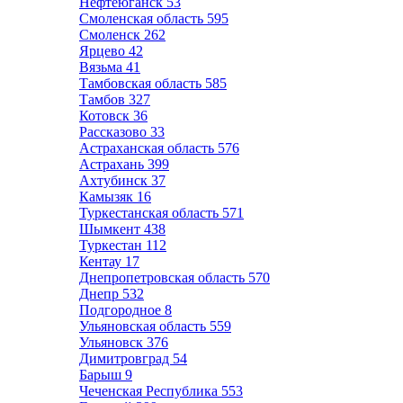
Нефтеюганск
53
Смоленская область
595
Смоленск
262
Ярцево
42
Вязьма
41
Тамбовская область
585
Тамбов
327
Котовск
36
Рассказово
33
Астраханская область
576
Астрахань
399
Ахтубинск
37
Камызяк
16
Туркестанская область
571
Шымкент
438
Туркестан
112
Кентау
17
Днепропетровская область
570
Днепр
532
Подгородное
8
Ульяновская область
559
Ульяновск
376
Димитровград
54
Барыш
9
Чеченская Республика
553