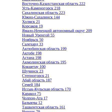
Восточно-Казахстанская область
222
Усть-Каменогорск
218
Сахалинская область
223
Южно-Сахалинск
144
Холмск
21
Корсаков
19
Ямало-Ненецкий автономный округ
209
Новый Уренгой
55
Ноябрьск
50
Салехард
33
Актюбинская область
199
Актобе
198
Астана
198
Акмолинская область
195
Кокшетау
100
Щучинск
23
Степногорск
21
Абай область
187
Семей
184
Иссык-Кульская область
170
Каракол
75
Чолпон-Ата
17
Балыкчы
12
Ташкентская область
161
Чирчик
79