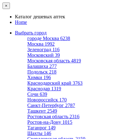
×
Каталог дешевых аптек
Home
Выбрать город
городе Москва
6238
Москва
1992
Зеленоград
116
Московский
39
Московская область
4819
Балашиха
277
Подольск
218
Химки
196
Краснодарский край
3763
Краснодар
1319
Сочи
639
Новороссийск
170
Санкт-Петербург
2787
Ташкент
2549
Ростовская область
2316
Ростов-на-Дону
1015
Таганрог
149
Шахты
146
Свердловская область
2159