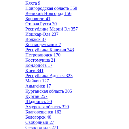
Кяхта
9
Новгородская область
358
Великий Новгород
156
Боровичи
41
Старая Русса
30
Республика Марий Эл
357
Йошкар-Ола
237
Волжск
37
Козьмодемьянск
7
Республика Карелия
343
Петрозаводск
170
Костомукша
21
Кондопога
17
Киев
341
Республика Адыгея
323
Майкоп
127
Адыгейск
17
Курганская область
305
Курган
257
Шадринск
20
Амурская область
320
Благовещенск
162
Белогорск
40
Свободный
27
Севастополь
271