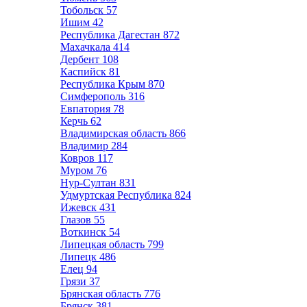
Тобольск
57
Ишим
42
Республика Дагестан
872
Махачкала
414
Дербент
108
Каспийск
81
Республика Крым
870
Симферополь
316
Евпатория
78
Керчь
62
Владимирская область
866
Владимир
284
Ковров
117
Муром
76
Нур-Султан
831
Удмуртская Республика
824
Ижевск
431
Глазов
55
Воткинск
54
Липецкая область
799
Липецк
486
Елец
94
Грязи
37
Брянская область
776
Брянск
381