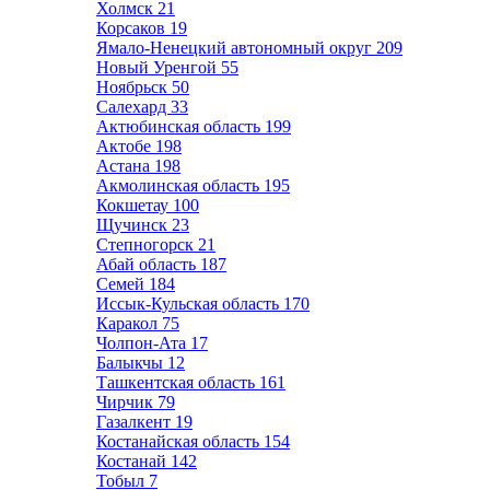
Холмск
21
Корсаков
19
Ямало-Ненецкий автономный округ
209
Новый Уренгой
55
Ноябрьск
50
Салехард
33
Актюбинская область
199
Актобе
198
Астана
198
Акмолинская область
195
Кокшетау
100
Щучинск
23
Степногорск
21
Абай область
187
Семей
184
Иссык-Кульская область
170
Каракол
75
Чолпон-Ата
17
Балыкчы
12
Ташкентская область
161
Чирчик
79
Газалкент
19
Костанайская область
154
Костанай
142
Тобыл
7