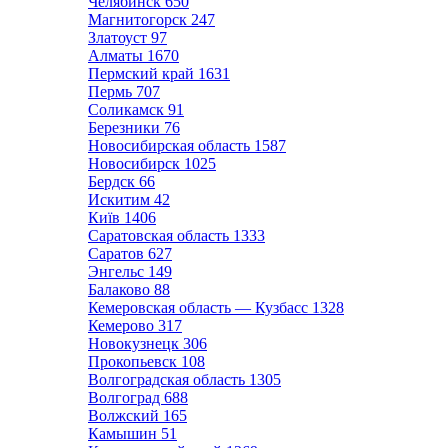
Челябинск
650
Магнитогорск
247
Златоуст
97
Алматы
1670
Пермский край
1631
Пермь
707
Соликамск
91
Березники
76
Новосибирская область
1587
Новосибирск
1025
Бердск
66
Искитим
42
Київ
1406
Саратовская область
1333
Саратов
627
Энгельс
149
Балаково
88
Кемеровская область — Кузбасс
1328
Кемерово
317
Новокузнецк
306
Прокопьевск
108
Волгоградская область
1305
Волгоград
688
Волжский
165
Камышин
51