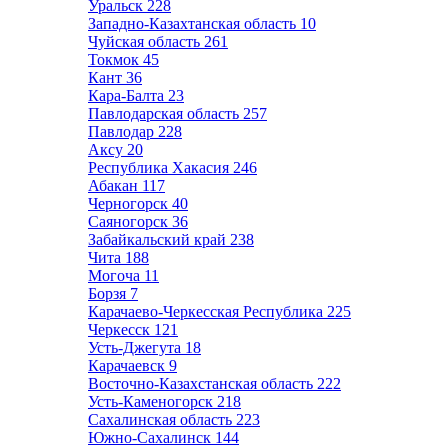
Уральск
228
Западно-Казахтанская область
10
Чуйская область
261
Токмок
45
Кант
36
Кара-Балта
23
Павлодарская область
257
Павлодар
228
Аксу
20
Республика Хакасия
246
Абакан
117
Черногорск
40
Саяногорск
36
Забайкальский край
238
Чита
188
Могоча
11
Борзя
7
Карачаево-Черкесская Республика
225
Черкесск
121
Усть-Джегута
18
Карачаевск
9
Восточно-Казахстанская область
222
Усть-Каменогорск
218
Сахалинская область
223
Южно-Сахалинск
144