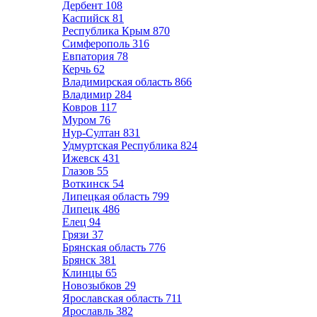
Дербент
108
Каспийск
81
Республика Крым
870
Симферополь
316
Евпатория
78
Керчь
62
Владимирская область
866
Владимир
284
Ковров
117
Муром
76
Нур-Султан
831
Удмуртская Республика
824
Ижевск
431
Глазов
55
Воткинск
54
Липецкая область
799
Липецк
486
Елец
94
Грязи
37
Брянская область
776
Брянск
381
Клинцы
65
Новозыбков
29
Ярославская область
711
Ярославль
382