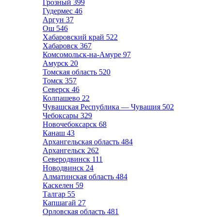
Грозный
399
Гудермес
46
Аргун
37
Ош
546
Хабаровский край
522
Хабаровск
367
Комсомольск-на-Амуре
97
Амурск
20
Томская область
520
Томск
357
Северск
46
Колпашево
22
Чувашская Республика — Чувашия
502
Чебоксары
329
Новочебоксарск
68
Канаш
43
Архангельская область
484
Архангельск
262
Северодвинск
111
Новодвинск
24
Алматинская область
484
Каскелен
59
Талгар
55
Капшагай
27
Орловская область
481