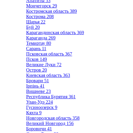
Апатиты
33
Мончегорск
29
Костромская область
389
Кострома
208
Шарья
22
Буй
20
Карагандинская область
369
Караганда
269
Темиртау
80
Сарань
11
Псковская область
367
Псков
149
Великие Луки
72
Остров
20
Киевская область
363
Бровари
51
Ірпінь
41
Вишневе
23
Республика Бурятия
361
Улан-Удэ
224
Гусиноозерск
9
Кяхта
9
Новгородская область
358
Великий Новгород
156
Боровичи
41