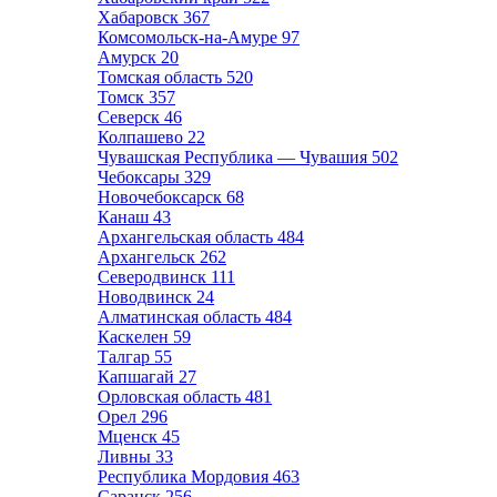
Хабаровск
367
Комсомольск-на-Амуре
97
Амурск
20
Томская область
520
Томск
357
Северск
46
Колпашево
22
Чувашская Республика — Чувашия
502
Чебоксары
329
Новочебоксарск
68
Канаш
43
Архангельская область
484
Архангельск
262
Северодвинск
111
Новодвинск
24
Алматинская область
484
Каскелен
59
Талгар
55
Капшагай
27
Орловская область
481
Орел
296
Мценск
45
Ливны
33
Республика Мордовия
463
Саранск
256