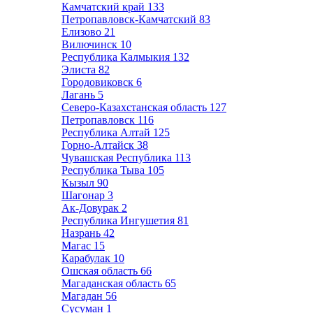
Камчатский край
133
Петропавловск-Камчатский
83
Елизово
21
Вилючинск
10
Республика Калмыкия
132
Элиста
82
Городовиковск
6
Лагань
5
Северо-Казахстанская область
127
Петропавловск
116
Республика Алтай
125
Горно-Алтайск
38
Чувашская Республика
113
Республика Тыва
105
Кызыл
90
Шагонар
3
Ак-Довурак
2
Республика Ингушетия
81
Назрань
42
Магас
15
Карабулак
10
Ошская область
66
Магаданская область
65
Магадан
56
Сусуман
1