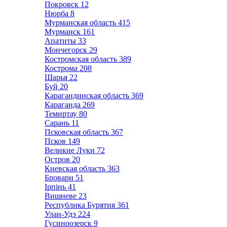
Покровск
12
Нюрба
8
Мурманская область
415
Мурманск
161
Апатиты
33
Мончегорск
29
Костромская область
389
Кострома
208
Шарья
22
Буй
20
Карагандинская область
369
Караганда
269
Темиртау
80
Сарань
11
Псковская область
367
Псков
149
Великие Луки
72
Остров
20
Киевская область
363
Бровари
51
Ірпінь
41
Вишневе
23
Республика Бурятия
361
Улан-Удэ
224
Гусиноозерск
9