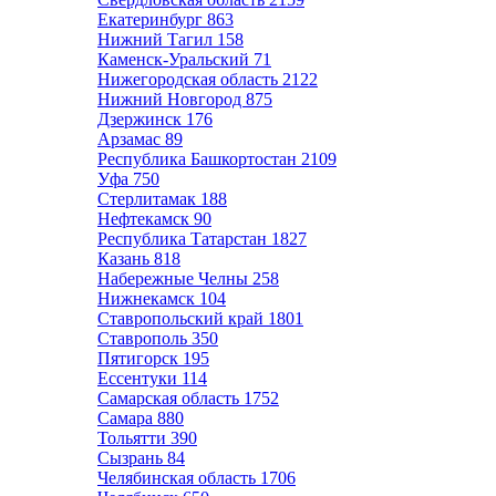
Екатеринбург
863
Нижний Тагил
158
Каменск-Уральский
71
Нижегородская область
2122
Нижний Новгород
875
Дзержинск
176
Арзамас
89
Республика Башкортостан
2109
Уфа
750
Стерлитамак
188
Нефтекамск
90
Республика Татарстан
1827
Казань
818
Набережные Челны
258
Нижнекамск
104
Ставропольский край
1801
Ставрополь
350
Пятигорск
195
Ессентуки
114
Самарская область
1752
Самара
880
Тольятти
390
Сызрань
84
Челябинская область
1706