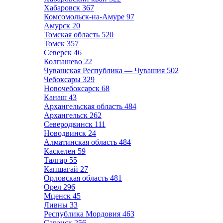
Хабаровск
367
Комсомольск-на-Амуре
97
Амурск
20
Томская область
520
Томск
357
Северск
46
Колпашево
22
Чувашская Республика — Чувашия
502
Чебоксары
329
Новочебоксарск
68
Канаш
43
Архангельская область
484
Архангельск
262
Северодвинск
111
Новодвинск
24
Алматинская область
484
Каскелен
59
Талгар
55
Капшагай
27
Орловская область
481
Орел
296
Мценск
45
Ливны
33
Республика Мордовия
463
Саранск
256