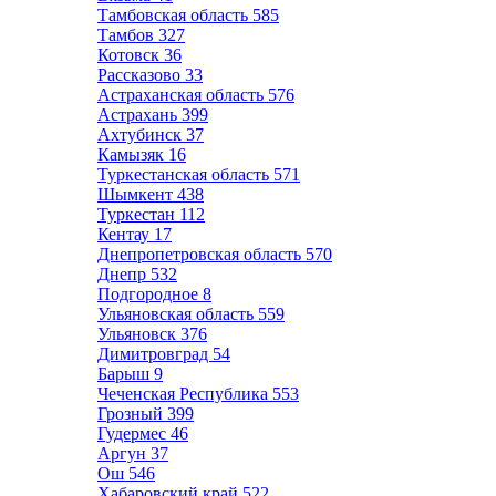
Тамбовская область
585
Тамбов
327
Котовск
36
Рассказово
33
Астраханская область
576
Астрахань
399
Ахтубинск
37
Камызяк
16
Туркестанская область
571
Шымкент
438
Туркестан
112
Кентау
17
Днепропетровская область
570
Днепр
532
Подгородное
8
Ульяновская область
559
Ульяновск
376
Димитровград
54
Барыш
9
Чеченская Республика
553
Грозный
399
Гудермес
46
Аргун
37
Ош
546
Хабаровский край
522