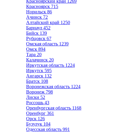
Красноярский край
1269
Красноярск
715
Норильск
86
Ачинск
72
Алтайский край
1250
Барнаул
452
Бийск
139
Рубцовск
67
Омская область
1239
Омск
894
Тара
20
Калачинск
20
Иркутская область
1224
Иркутск
595
Ангарск
132
Братск
108
Воронежская область
1224
Воронеж
798
Лиски
52
Россошь
43
Оренбургская область
1168
Оренбург
361
Орск
126
Бузулук
104
Одесская область
991