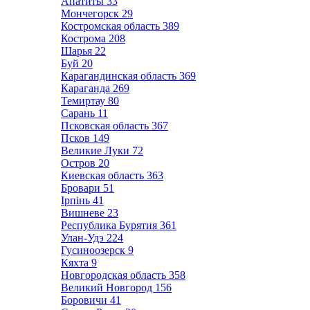
Апатиты
33
Мончегорск
29
Костромская область
389
Кострома
208
Шарья
22
Буй
20
Карагандинская область
369
Караганда
269
Темиртау
80
Сарань
11
Псковская область
367
Псков
149
Великие Луки
72
Остров
20
Киевская область
363
Бровари
51
Ірпінь
41
Вишневе
23
Республика Бурятия
361
Улан-Удэ
224
Гусиноозерск
9
Кяхта
9
Новгородская область
358
Великий Новгород
156
Боровичи
41