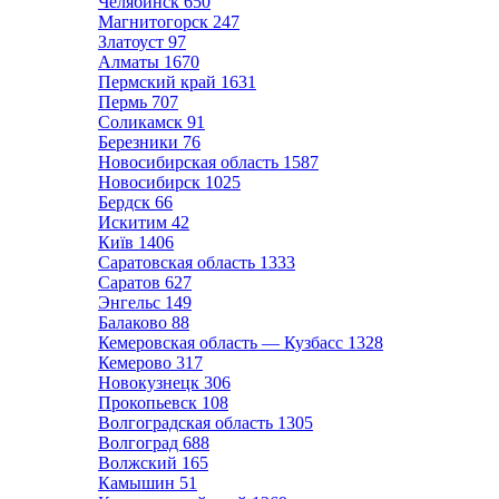
Челябинск
650
Магнитогорск
247
Златоуст
97
Алматы
1670
Пермский край
1631
Пермь
707
Соликамск
91
Березники
76
Новосибирская область
1587
Новосибирск
1025
Бердск
66
Искитим
42
Київ
1406
Саратовская область
1333
Саратов
627
Энгельс
149
Балаково
88
Кемеровская область — Кузбасс
1328
Кемерово
317
Новокузнецк
306
Прокопьевск
108
Волгоградская область
1305
Волгоград
688
Волжский
165
Камышин
51