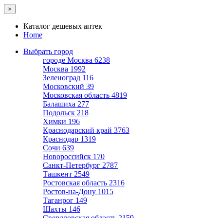
×
Каталог дешевых аптек
Home
Выбрать город
городе Москва
6238
Москва
1992
Зеленоград
116
Московский
39
Московская область
4819
Балашиха
277
Подольск
218
Химки
196
Краснодарский край
3763
Краснодар
1319
Сочи
639
Новороссийск
170
Санкт-Петербург
2787
Ташкент
2549
Ростовская область
2316
Ростов-на-Дону
1015
Таганрог
149
Шахты
146
Свердловская область
2159