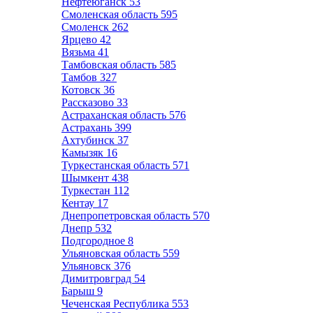
Нефтеюганск
53
Смоленская область
595
Смоленск
262
Ярцево
42
Вязьма
41
Тамбовская область
585
Тамбов
327
Котовск
36
Рассказово
33
Астраханская область
576
Астрахань
399
Ахтубинск
37
Камызяк
16
Туркестанская область
571
Шымкент
438
Туркестан
112
Кентау
17
Днепропетровская область
570
Днепр
532
Подгородное
8
Ульяновская область
559
Ульяновск
376
Димитровград
54
Барыш
9
Чеченская Республика
553