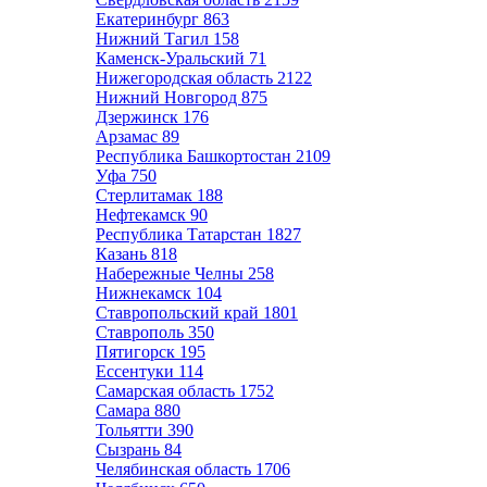
Екатеринбург
863
Нижний Тагил
158
Каменск-Уральский
71
Нижегородская область
2122
Нижний Новгород
875
Дзержинск
176
Арзамас
89
Республика Башкортостан
2109
Уфа
750
Стерлитамак
188
Нефтекамск
90
Республика Татарстан
1827
Казань
818
Набережные Челны
258
Нижнекамск
104
Ставропольский край
1801
Ставрополь
350
Пятигорск
195
Ессентуки
114
Самарская область
1752
Самара
880
Тольятти
390
Сызрань
84
Челябинская область
1706