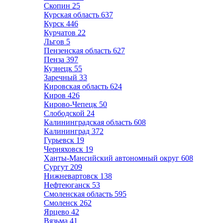
Скопин
25
Курская область
637
Курск
446
Курчатов
22
Льгов
5
Пензенская область
627
Пенза
397
Кузнецк
55
Заречный
33
Кировская область
624
Киров
426
Кирово-Чепецк
50
Слободской
24
Калининградская область
608
Калининград
372
Гурьевск
19
Черняховск
19
Ханты-Мансийский автономный округ
608
Сургут
209
Нижневартовск
138
Нефтеюганск
53
Смоленская область
595
Смоленск
262
Ярцево
42
Вязьма
41