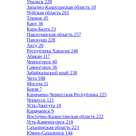
Уральск
228
Западно-Казахтанская область
10
Чуйская область
261
Токмок
45
Кант
36
Кара-Балта
23
Павлодарская область
257
Павлодар
228
Аксу
20
Республика Хакасия
246
Абакан
117
Черногорск
40
Саяногорск
36
Забайкальский край
238
Чита
188
Могоча
11
Борзя
7
Карачаево-Черкесская Республика
225
Черкесск
121
Усть-Джегута
18
Карачаевск
9
Восточно-Казахстанская область
222
Усть-Каменогорск
218
Сахалинская область
223
Южно-Сахалинск
144