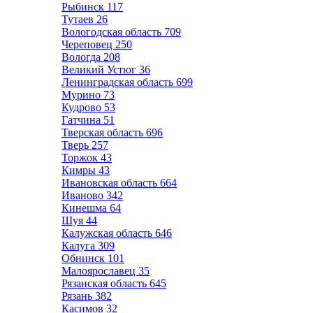
Рыбинск
117
Тутаев
26
Вологодская область
709
Череповец
250
Вологда
208
Великий Устюг
36
Ленинградская область
699
Мурино
73
Кудрово
53
Гатчина
51
Тверская область
696
Тверь
257
Торжок
43
Кимры
43
Ивановская область
664
Иваново
342
Кинешма
64
Шуя
44
Калужская область
646
Калуга
309
Обнинск
101
Малоярославец
35
Рязанская область
645
Рязань
382
Касимов
32