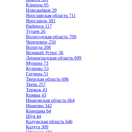
Клинцы
65
Новозыбков
29
Ярославская область
711
Ярославль
382
Рыбинск
117
Тутаев
26
Вологодская область
709
Череповец
250
Вологда
208
Великий Устюг
36
Ленинградская область
699
Мурино
73
Кудрово
53
Гатчина
51
Тверская область
696
Тверь
257
Торжок
43
Кимры
43
Ивановская область
664
Иваново
342
Кинешма
64
Шуя
44
Калужская область
646
Калуга
309