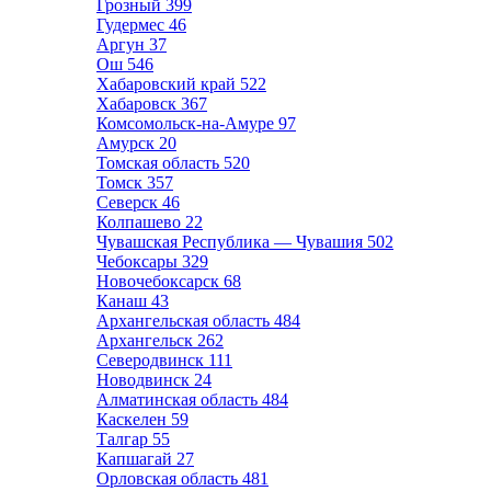
Грозный
399
Гудермес
46
Аргун
37
Ош
546
Хабаровский край
522
Хабаровск
367
Комсомольск-на-Амуре
97
Амурск
20
Томская область
520
Томск
357
Северск
46
Колпашево
22
Чувашская Республика — Чувашия
502
Чебоксары
329
Новочебоксарск
68
Канаш
43
Архангельская область
484
Архангельск
262
Северодвинск
111
Новодвинск
24
Алматинская область
484
Каскелен
59
Талгар
55
Капшагай
27
Орловская область
481