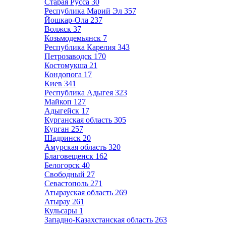
Старая Русса
30
Республика Марий Эл
357
Йошкар-Ола
237
Волжск
37
Козьмодемьянск
7
Республика Карелия
343
Петрозаводск
170
Костомукша
21
Кондопога
17
Киев
341
Республика Адыгея
323
Майкоп
127
Адыгейск
17
Курганская область
305
Курган
257
Шадринск
20
Амурская область
320
Благовещенск
162
Белогорск
40
Свободный
27
Севастополь
271
Атырауская область
269
Атырау
261
Кульсары
1
Западно-Казахстанская область
263