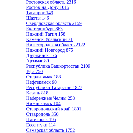
Ростовская область
2316
Ростов-на-Дону
1015
Таганрог
149
Шахты
146
Свердловская область
2159
Екатеринбург
863
Нижний Тагил
158
Каменск-Уральский
71
Нижегородская область
2122
Нижний Новгород
875
Дзержинск
176
Арзамас
89
Республика Башкортостан
2109
Уфа
750
Стерлитамак
188
Нефтекамск
90
Республика Татарстан
1827
Казань
818
Набережные Челны
258
Нижнекамск
104
Ставропольский край
1801
Ставрополь
350
Пятигорск
195
Ессентуки
114
Самарская область
1752