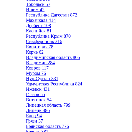
Тобольск
57
Ишим
42
Республика Дагестан
872
Махачкала
414
Дербент
108
Каспийск
81
Республика Крым
870
Симферополь
316
Евпатория
78
Керчь
62
Владимирская область
866
Владимир
284
Ковров
117
Муром
76
Нур-Султан
831
Удмуртская Республика
824
Ижевск
431
Глазов
55
Воткинск
54
Липецкая область
799
Липецк
486
Елец
94
Грязи
37
Брянская область
776
Брянск
381