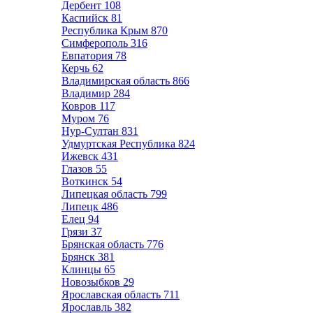
Дербент
108
Каспийск
81
Республика Крым
870
Симферополь
316
Евпатория
78
Керчь
62
Владимирская область
866
Владимир
284
Ковров
117
Муром
76
Нур-Султан
831
Удмуртская Республика
824
Ижевск
431
Глазов
55
Воткинск
54
Липецкая область
799
Липецк
486
Елец
94
Грязи
37
Брянская область
776
Брянск
381
Клинцы
65
Новозыбков
29
Ярославская область
711
Ярославль
382