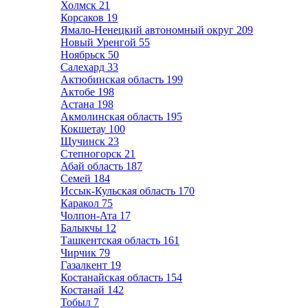
Холмск
21
Корсаков
19
Ямало-Ненецкий автономный округ
209
Новый Уренгой
55
Ноябрьск
50
Салехард
33
Актюбинская область
199
Актобе
198
Астана
198
Акмолинская область
195
Кокшетау
100
Щучинск
23
Степногорск
21
Абай область
187
Семей
184
Иссык-Кульская область
170
Каракол
75
Чолпон-Ата
17
Балыкчы
12
Ташкентская область
161
Чирчик
79
Газалкент
19
Костанайская область
154
Костанай
142
Тобыл
7