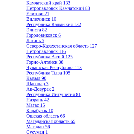
Камчатский край
133
Петропавловск-Камчатский
83
Елизово
21
Вилючинск
10
Республика Калмыкия
132
Элиста
82
Городовиковск
6
Лагань
5
Северо-Казахстанская область
127
Петропавловск
116
Республика Алтай
125
Горно-Алтайск
38
Чувашская Республика
113
Республика Тыва
105
Кызыл
90
Шагонар
3
Ак-Довурак
2
Республика Ингушетия
81
Назрань
42
Магас
15
Карабулак
10
Ошская область
66
Магаданская область
65
Магадан
56
Сусуман
1