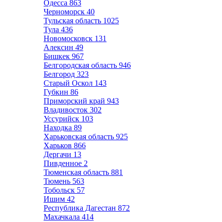
Одесса
863
Черноморск
40
Тульская область
1025
Тула
436
Новомосковск
131
Алексин
49
Бишкек
967
Белгородская область
946
Белгород
323
Старый Оскол
143
Губкин
86
Приморский край
943
Владивосток
302
Уссурийск
103
Находка
89
Харьковская область
925
Харьков
866
Дергачи
13
Пивденное
2
Тюменская область
881
Тюмень
563
Тобольск
57
Ишим
42
Республика Дагестан
872
Махачкала
414