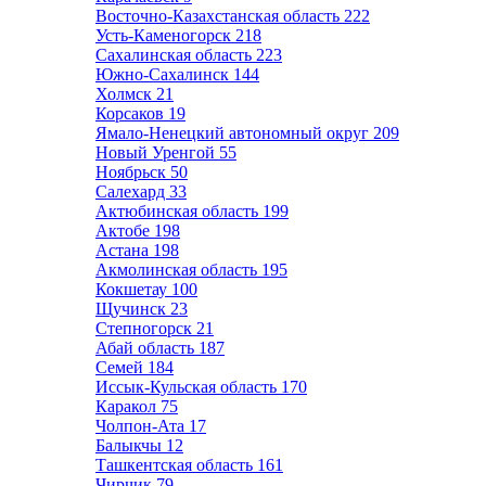
Восточно-Казахстанская область
222
Усть-Каменогорск
218
Сахалинская область
223
Южно-Сахалинск
144
Холмск
21
Корсаков
19
Ямало-Ненецкий автономный округ
209
Новый Уренгой
55
Ноябрьск
50
Салехард
33
Актюбинская область
199
Актобе
198
Астана
198
Акмолинская область
195
Кокшетау
100
Щучинск
23
Степногорск
21
Абай область
187
Семей
184
Иссык-Кульская область
170
Каракол
75
Чолпон-Ата
17
Балыкчы
12
Ташкентская область
161
Чирчик
79