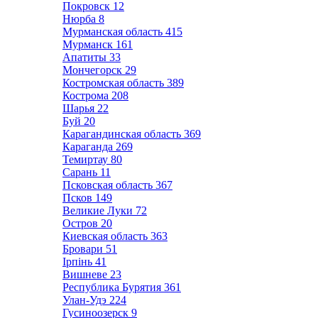
Покровск
12
Нюрба
8
Мурманская область
415
Мурманск
161
Апатиты
33
Мончегорск
29
Костромская область
389
Кострома
208
Шарья
22
Буй
20
Карагандинская область
369
Караганда
269
Темиртау
80
Сарань
11
Псковская область
367
Псков
149
Великие Луки
72
Остров
20
Киевская область
363
Бровари
51
Ірпінь
41
Вишневе
23
Республика Бурятия
361
Улан-Удэ
224
Гусиноозерск
9