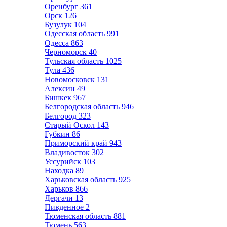
Оренбург
361
Орск
126
Бузулук
104
Одесская область
991
Одесса
863
Черноморск
40
Тульская область
1025
Тула
436
Новомосковск
131
Алексин
49
Бишкек
967
Белгородская область
946
Белгород
323
Старый Оскол
143
Губкин
86
Приморский край
943
Владивосток
302
Уссурийск
103
Находка
89
Харьковская область
925
Харьков
866
Дергачи
13
Пивденное
2
Тюменская область
881
Тюмень
563