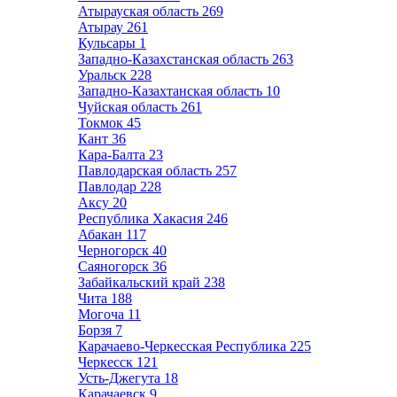
Атырауская область
269
Атырау
261
Кульсары
1
Западно-Казахстанская область
263
Уральск
228
Западно-Казахтанская область
10
Чуйская область
261
Токмок
45
Кант
36
Кара-Балта
23
Павлодарская область
257
Павлодар
228
Аксу
20
Республика Хакасия
246
Абакан
117
Черногорск
40
Саяногорск
36
Забайкальский край
238
Чита
188
Могоча
11
Борзя
7
Карачаево-Черкесская Республика
225
Черкесск
121
Усть-Джегута
18
Карачаевск
9