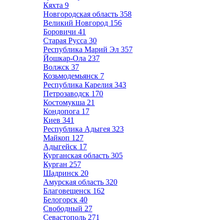
Кяхта
9
Новгородская область
358
Великий Новгород
156
Боровичи
41
Старая Русса
30
Республика Марий Эл
357
Йошкар-Ола
237
Волжск
37
Козьмодемьянск
7
Республика Карелия
343
Петрозаводск
170
Костомукша
21
Кондопога
17
Киев
341
Республика Адыгея
323
Майкоп
127
Адыгейск
17
Курганская область
305
Курган
257
Шадринск
20
Амурская область
320
Благовещенск
162
Белогорск
40
Свободный
27
Севастополь
271