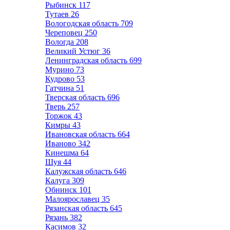
Рыбинск
117
Тутаев
26
Вологодская область
709
Череповец
250
Вологда
208
Великий Устюг
36
Ленинградская область
699
Мурино
73
Кудрово
53
Гатчина
51
Тверская область
696
Тверь
257
Торжок
43
Кимры
43
Ивановская область
664
Иваново
342
Кинешма
64
Шуя
44
Калужская область
646
Калуга
309
Обнинск
101
Малоярославец
35
Рязанская область
645
Рязань
382
Касимов
32