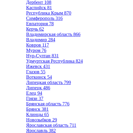
Дербент
108
Каспийск
81
Республика Крым
870
Симферополь
316
Евпатория
78
Керчь
62
Владимирская область
866
Владимир
284
Ковров
117
Муром
76
Нур-Султан
831
Удмуртская Республика
824
Ижевск
431
Глазов
55
Воткинск
54
Липецкая область
799
Липецк
486
Елец
94
Грязи
37
Брянская область
776
Брянск
381
Клинцы
65
Новозыбков
29
Ярославская область
711
Ярославль
382