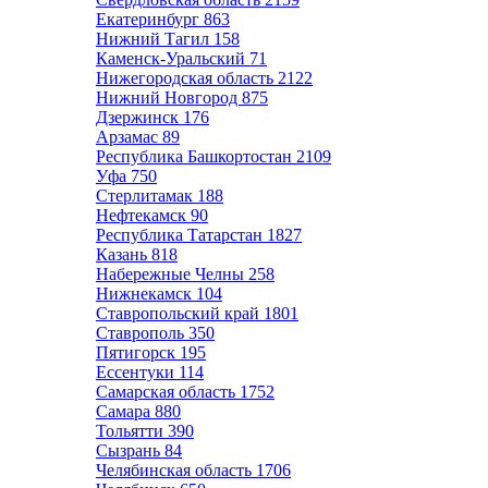
Екатеринбург
863
Нижний Тагил
158
Каменск-Уральский
71
Нижегородская область
2122
Нижний Новгород
875
Дзержинск
176
Арзамас
89
Республика Башкортостан
2109
Уфа
750
Стерлитамак
188
Нефтекамск
90
Республика Татарстан
1827
Казань
818
Набережные Челны
258
Нижнекамск
104
Ставропольский край
1801
Ставрополь
350
Пятигорск
195
Ессентуки
114
Самарская область
1752
Самара
880
Тольятти
390
Сызрань
84
Челябинская область
1706