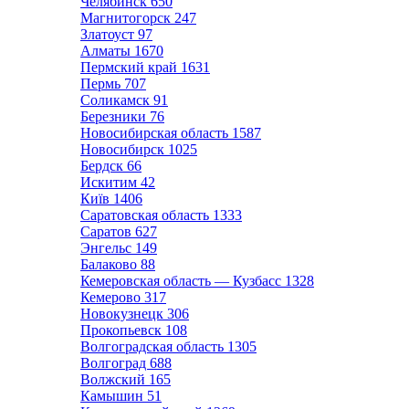
Челябинск
650
Магнитогорск
247
Златоуст
97
Алматы
1670
Пермский край
1631
Пермь
707
Соликамск
91
Березники
76
Новосибирская область
1587
Новосибирск
1025
Бердск
66
Искитим
42
Київ
1406
Саратовская область
1333
Саратов
627
Энгельс
149
Балаково
88
Кемеровская область — Кузбасс
1328
Кемерово
317
Новокузнецк
306
Прокопьевск
108
Волгоградская область
1305
Волгоград
688
Волжский
165
Камышин
51