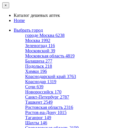
×
Каталог дешевых аптек
Home
Выбрать город
городе Москва
6238
Москва
1992
Зеленоград
116
Московский
39
Московская область
4819
Балашиха
277
Подольск
218
Химки
196
Краснодарский край
3763
Краснодар
1319
Сочи
639
Новороссийск
170
Санкт-Петербург
2787
Ташкент
2549
Ростовская область
2316
Ростов-на-Дону
1015
Таганрог
149
Шахты
146
Свердловская область
2159