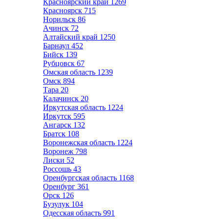
Красноярский край
1269
Красноярск
715
Норильск
86
Ачинск
72
Алтайский край
1250
Барнаул
452
Бийск
139
Рубцовск
67
Омская область
1239
Омск
894
Тара
20
Калачинск
20
Иркутская область
1224
Иркутск
595
Ангарск
132
Братск
108
Воронежская область
1224
Воронеж
798
Лиски
52
Россошь
43
Оренбургская область
1168
Оренбург
361
Орск
126
Бузулук
104
Одесская область
991