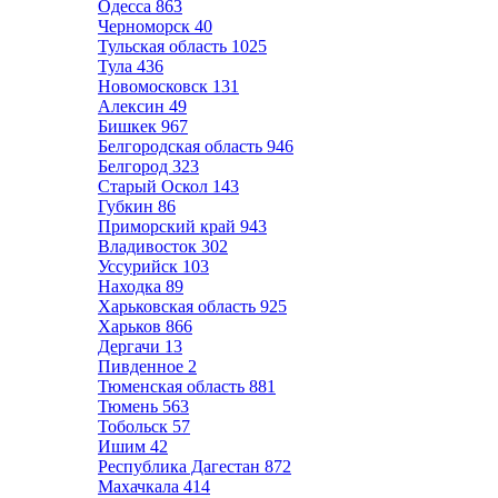
Одесса
863
Черноморск
40
Тульская область
1025
Тула
436
Новомосковск
131
Алексин
49
Бишкек
967
Белгородская область
946
Белгород
323
Старый Оскол
143
Губкин
86
Приморский край
943
Владивосток
302
Уссурийск
103
Находка
89
Харьковская область
925
Харьков
866
Дергачи
13
Пивденное
2
Тюменская область
881
Тюмень
563
Тобольск
57
Ишим
42
Республика Дагестан
872
Махачкала
414