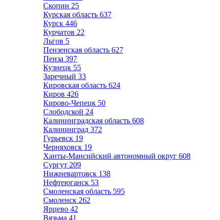
Скопин
25
Курская область
637
Курск
446
Курчатов
22
Льгов
5
Пензенская область
627
Пенза
397
Кузнецк
55
Заречный
33
Кировская область
624
Киров
426
Кирово-Чепецк
50
Слободской
24
Калининградская область
608
Калининград
372
Гурьевск
19
Черняховск
19
Ханты-Мансийский автономный округ
608
Сургут
209
Нижневартовск
138
Нефтеюганск
53
Смоленская область
595
Смоленск
262
Ярцево
42
Вязьма
41