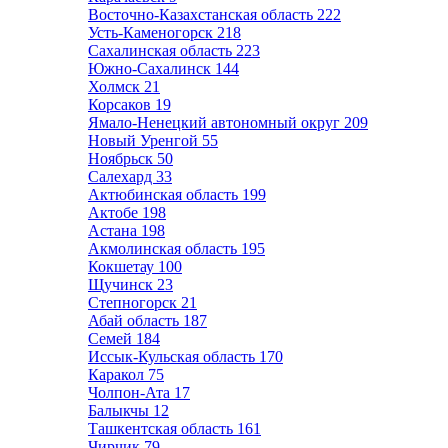
Восточно-Казахстанская область
222
Усть-Каменогорск
218
Сахалинская область
223
Южно-Сахалинск
144
Холмск
21
Корсаков
19
Ямало-Ненецкий автономный округ
209
Новый Уренгой
55
Ноябрьск
50
Салехард
33
Актюбинская область
199
Актобе
198
Астана
198
Акмолинская область
195
Кокшетау
100
Щучинск
23
Степногорск
21
Абай область
187
Семей
184
Иссык-Кульская область
170
Каракол
75
Чолпон-Ата
17
Балыкчы
12
Ташкентская область
161
Чирчик
79