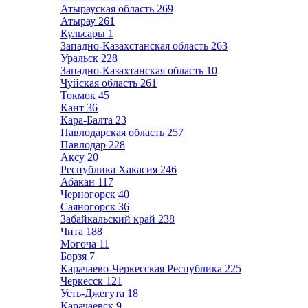
Атырауская область
269
Атырау
261
Кульсары
1
Западно-Казахстанская область
263
Уральск
228
Западно-Казахтанская область
10
Чуйская область
261
Токмок
45
Кант
36
Кара-Балта
23
Павлодарская область
257
Павлодар
228
Аксу
20
Республика Хакасия
246
Абакан
117
Черногорск
40
Саяногорск
36
Забайкальский край
238
Чита
188
Могоча
11
Борзя
7
Карачаево-Черкесская Республика
225
Черкесск
121
Усть-Джегута
18
Карачаевск
9