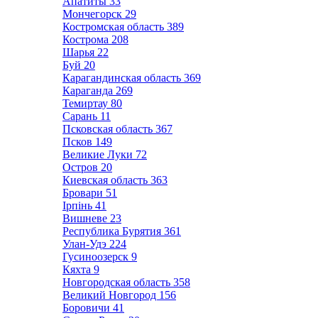
Апатиты
33
Мончегорск
29
Костромская область
389
Кострома
208
Шарья
22
Буй
20
Карагандинская область
369
Караганда
269
Темиртау
80
Сарань
11
Псковская область
367
Псков
149
Великие Луки
72
Остров
20
Киевская область
363
Бровари
51
Ірпінь
41
Вишневе
23
Республика Бурятия
361
Улан-Удэ
224
Гусиноозерск
9
Кяхта
9
Новгородская область
358
Великий Новгород
156
Боровичи
41