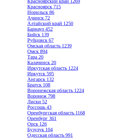
Красноярский край
1269
Красноярск
715
Норильск
86
Ачинск
72
Алтайский край
1250
Барнаул
452
Бийск
139
Рубцовск
67
Омская область
1239
Омск
894
Тара
20
Калачинск
20
Иркутская область
1224
Иркутск
595
Ангарск
132
Братск
108
Воронежская область
1224
Воронеж
798
Лиски
52
Россошь
43
Оренбургская область
1168
Оренбург
361
Орск
126
Бузулук
104
Одесская область
991