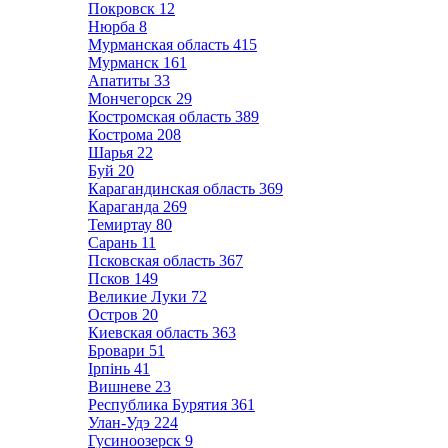
Покровск
12
Нюрба
8
Мурманская область
415
Мурманск
161
Апатиты
33
Мончегорск
29
Костромская область
389
Кострома
208
Шарья
22
Буй
20
Карагандинская область
369
Караганда
269
Темиртау
80
Сарань
11
Псковская область
367
Псков
149
Великие Луки
72
Остров
20
Киевская область
363
Бровари
51
Ірпінь
41
Вишневе
23
Республика Бурятия
361
Улан-Удэ
224
Гусиноозерск
9