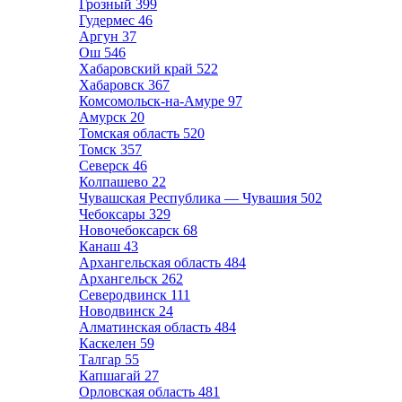
Грозный
399
Гудермес
46
Аргун
37
Ош
546
Хабаровский край
522
Хабаровск
367
Комсомольск-на-Амуре
97
Амурск
20
Томская область
520
Томск
357
Северск
46
Колпашево
22
Чувашская Республика — Чувашия
502
Чебоксары
329
Новочебоксарск
68
Канаш
43
Архангельская область
484
Архангельск
262
Северодвинск
111
Новодвинск
24
Алматинская область
484
Каскелен
59
Талгар
55
Капшагай
27
Орловская область
481