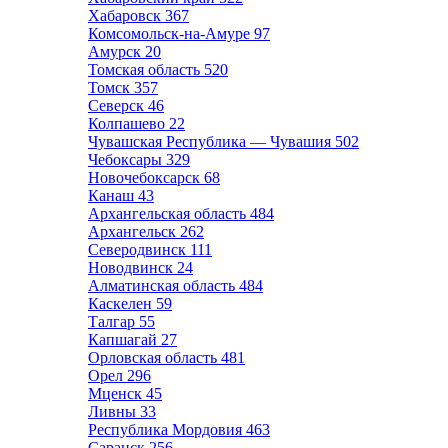
Хабаровск
367
Комсомольск-на-Амуре
97
Амурск
20
Томская область
520
Томск
357
Северск
46
Колпашево
22
Чувашская Республика — Чувашия
502
Чебоксары
329
Новочебоксарск
68
Канаш
43
Архангельская область
484
Архангельск
262
Северодвинск
111
Новодвинск
24
Алматинская область
484
Каскелен
59
Талгар
55
Капшагай
27
Орловская область
481
Орел
296
Мценск
45
Ливны
33
Республика Мордовия
463
Саранск
256