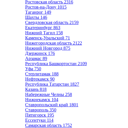
Ростовская область
2316
Ростов-на-Дону
1015
Таганрог
149
Шахты
146
Свердловская область
2159
Екатеринбург
863
Нижний Тагил
158
Каменск-Уральский
71
Нижегородская область
2122
Нижний Новгород
875
Дзержинск
176
Арзамас
89
Республика Башкортостан
2109
Уфа
750
Стерлитамак
188
Нефтекамск
90
Республика Татарстан
1827
Казань
818
Набережные Челны
258
Нижнекамск
104
Ставропольский край
1801
Ставрополь
350
Пятигорск
195
Ессентуки
114
Самарская область
1752