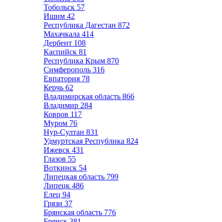
Тобольск
57
Ишим
42
Республика Дагестан
872
Махачкала
414
Дербент
108
Каспийск
81
Республика Крым
870
Симферополь
316
Евпатория
78
Керчь
62
Владимирская область
866
Владимир
284
Ковров
117
Муром
76
Нур-Султан
831
Удмуртская Республика
824
Ижевск
431
Глазов
55
Воткинск
54
Липецкая область
799
Липецк
486
Елец
94
Грязи
37
Брянская область
776
Брянск
381