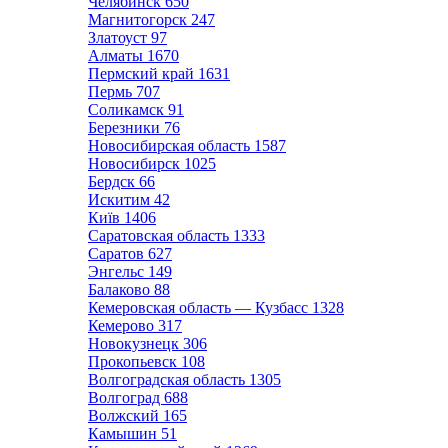
Челябинск
650
Магнитогорск
247
Златоуст
97
Алматы
1670
Пермский край
1631
Пермь
707
Соликамск
91
Березники
76
Новосибирская область
1587
Новосибирск
1025
Бердск
66
Искитим
42
Київ
1406
Саратовская область
1333
Саратов
627
Энгельс
149
Балаково
88
Кемеровская область — Кузбасс
1328
Кемерово
317
Новокузнецк
306
Прокопьевск
108
Волгоградская область
1305
Волгоград
688
Волжский
165
Камышин
51