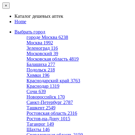
×
Каталог дешевых аптек
Home
Выбрать город
городе Москва
6238
Москва
1992
Зеленоград
116
Московский
39
Московская область
4819
Балашиха
277
Подольск
218
Химки
196
Краснодарский край
3763
Краснодар
1319
Сочи
639
Новороссийск
170
Санкт-Петербург
2787
Ташкент
2549
Ростовская область
2316
Ростов-на-Дону
1015
Таганрог
149
Шахты
146
Свердловская область
2159