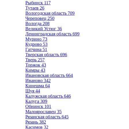
Рыбинск
117
Тутаев
26
Вологодская область
709
Череповец
250
Вологда
208
Великий Устюг
36
Ленинградская область
699
Мурино
73
Кудрово
53
Гатчина
51
Тверская область
696
Тверь
257
Торжок
43
Кимры
43
Ивановская область
664
Иваново
342
Кинешма
64
Шуя
44
Калужская область
646
Калуга
309
Обнинск
101
Малоярославец
35
Рязанская область
645
Рязань
382
Касимов
32