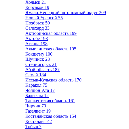
Холмск
21
Корсаков
19
Ямало-Ненецкий автономный округ
209
Новый Уренгой
55
Ноябрьск
50
Салехард
33
Актюбинская область
199
Актобе
198
Астана
198
Акмолинская область
195
Кокшетау
100
Щучинск
23
Степногорск
21
Абай область
187
Семей
184
Иссык-Кульская область
170
Каракол
75
Чолпон-Ата
17
Балыкчы
12
Ташкентская область
161
Чирчик
79
Газалкент
19
Костанайская область
154
Костанай
142
Тобыл
7