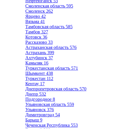
Нефтеюганск
53
Смоленская область
595
Смоленск
262
Ярцево
42
Вязьма
41
Тамбовская область
585
Тамбов
327
Котовск
36
Рассказово
33
Астраханская область
576
Астрахань
399
Ахтубинск
37
Камызяк
16
Туркестанская область
571
Шымкент
438
Туркестан
112
Кентау
17
Днепропетровская область
570
Днепр
532
Подгородное
8
Ульяновская область
559
Ульяновск
376
Димитровград
54
Барыш
9
Чеченская Республика
553