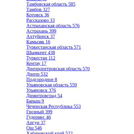
Тамбовская область
585
Тамбов
327
Котовск
36
Рассказово
33
Астраханская область
576
Астрахань
399
Ахтубинск
37
Камызяк
16
Туркестанская область
571
Шымкент
438
Туркестан
112
Кентау
17
Днепропетровская область
570
Днепр
532
Подгородное
8
Ульяновская область
559
Ульяновск
376
Димитровград
54
Барыш
9
Чеченская Республика
553
Грозный
399
Гудермес
46
Аргун
37
Ош
546
Хабаровский край
522