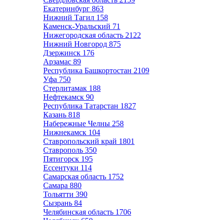
Екатеринбург
863
Нижний Тагил
158
Каменск-Уральский
71
Нижегородская область
2122
Нижний Новгород
875
Дзержинск
176
Арзамас
89
Республика Башкортостан
2109
Уфа
750
Стерлитамак
188
Нефтекамск
90
Республика Татарстан
1827
Казань
818
Набережные Челны
258
Нижнекамск
104
Ставропольский край
1801
Ставрополь
350
Пятигорск
195
Ессентуки
114
Самарская область
1752
Самара
880
Тольятти
390
Сызрань
84
Челябинская область
1706