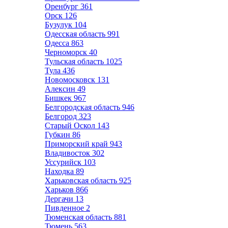
Оренбург
361
Орск
126
Бузулук
104
Одесская область
991
Одесса
863
Черноморск
40
Тульская область
1025
Тула
436
Новомосковск
131
Алексин
49
Бишкек
967
Белгородская область
946
Белгород
323
Старый Оскол
143
Губкин
86
Приморский край
943
Владивосток
302
Уссурийск
103
Находка
89
Харьковская область
925
Харьков
866
Дергачи
13
Пивденное
2
Тюменская область
881
Тюмень
563