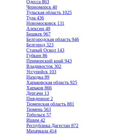
Одесса
863
Черноморск
40
Тульская область
1025
Тула
436
Новомосковск
131
Алексин
49
Бишкек
967
Белгородская область
946
Белгород
323
Старый Оскол
143
Губкин
86
Приморский край
943
Владивосток
302
Уссурийск
103
Находка
89
Харьковская область
925
Харьков
866
Дергачи
13
Пивденное
2
Тюменская область
881
Тюмень
563
Тобольск
57
Ишим
42
Республика Дагестан
872
Махачкала
414