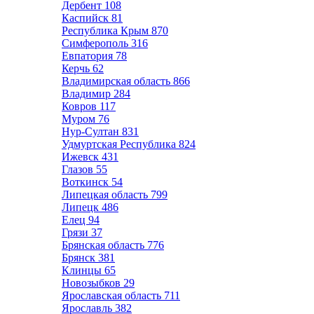
Дербент
108
Каспийск
81
Республика Крым
870
Симферополь
316
Евпатория
78
Керчь
62
Владимирская область
866
Владимир
284
Ковров
117
Муром
76
Нур-Султан
831
Удмуртская Республика
824
Ижевск
431
Глазов
55
Воткинск
54
Липецкая область
799
Липецк
486
Елец
94
Грязи
37
Брянская область
776
Брянск
381
Клинцы
65
Новозыбков
29
Ярославская область
711
Ярославль
382