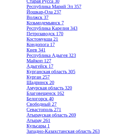
Старая Русса
30
Республика Марий Эл
357
Йошкар-Ола
237
Волжск
37
Козьмодемьянск
7
Республика Карелия
343
Петрозаводск
170
Костомукша
21
Кондопога
17
Киев
341
Республика Адыгея
323
Майкоп
127
Адыгейск
17
Курганская область
305
Курган
257
Шадринск
20
Амурская область
320
Благовещенск
162
Белогорск
40
Свободный
27
Севастополь
271
Атырауская область
269
Атырау
261
Кульсары
1
Западно-Казахстанская область
263