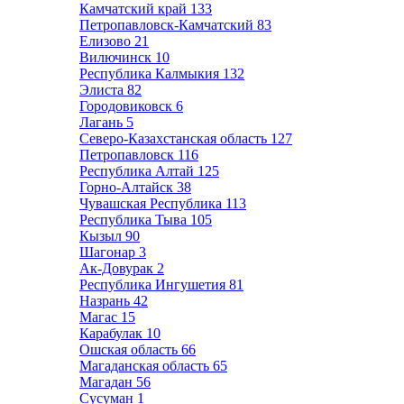
Камчатский край
133
Петропавловск-Камчатский
83
Елизово
21
Вилючинск
10
Республика Калмыкия
132
Элиста
82
Городовиковск
6
Лагань
5
Северо-Казахстанская область
127
Петропавловск
116
Республика Алтай
125
Горно-Алтайск
38
Чувашская Республика
113
Республика Тыва
105
Кызыл
90
Шагонар
3
Ак-Довурак
2
Республика Ингушетия
81
Назрань
42
Магас
15
Карабулак
10
Ошская область
66
Магаданская область
65
Магадан
56
Сусуман
1