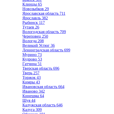
Клинцы
65
Новозыбков
29
Ярославская область
711
Ярославль
382
Рыбинск
117
Тутаев
26
Вологодская область
709
Череповец
250
Вологда
208
Великий Устюг
36
Ленинградская область
699
Мурино
73
Кудрово
53
Гатчина
51
Тверская область
696
Тверь
257
Торжок
43
Кимры
43
Ивановская область
664
Иваново
342
Кинешма
64
Шуя
44
Калужская область
646
Калуга
309