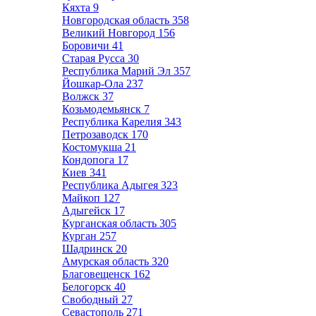
Кяхта
9
Новгородская область
358
Великий Новгород
156
Боровичи
41
Старая Русса
30
Республика Марий Эл
357
Йошкар-Ола
237
Волжск
37
Козьмодемьянск
7
Республика Карелия
343
Петрозаводск
170
Костомукша
21
Кондопога
17
Киев
341
Республика Адыгея
323
Майкоп
127
Адыгейск
17
Курганская область
305
Курган
257
Шадринск
20
Амурская область
320
Благовещенск
162
Белогорск
40
Свободный
27
Севастополь
271