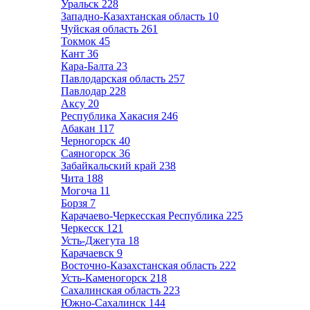
Уральск
228
Западно-Казахтанская область
10
Чуйская область
261
Токмок
45
Кант
36
Кара-Балта
23
Павлодарская область
257
Павлодар
228
Аксу
20
Республика Хакасия
246
Абакан
117
Черногорск
40
Саяногорск
36
Забайкальский край
238
Чита
188
Могоча
11
Борзя
7
Карачаево-Черкесская Республика
225
Черкесск
121
Усть-Джегута
18
Карачаевск
9
Восточно-Казахстанская область
222
Усть-Каменогорск
218
Сахалинская область
223
Южно-Сахалинск
144