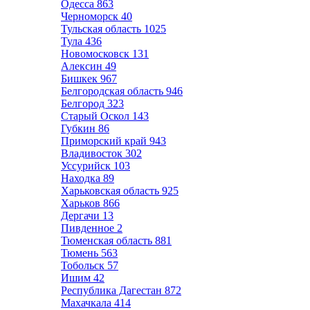
Одесса
863
Черноморск
40
Тульская область
1025
Тула
436
Новомосковск
131
Алексин
49
Бишкек
967
Белгородская область
946
Белгород
323
Старый Оскол
143
Губкин
86
Приморский край
943
Владивосток
302
Уссурийск
103
Находка
89
Харьковская область
925
Харьков
866
Дергачи
13
Пивденное
2
Тюменская область
881
Тюмень
563
Тобольск
57
Ишим
42
Республика Дагестан
872
Махачкала
414