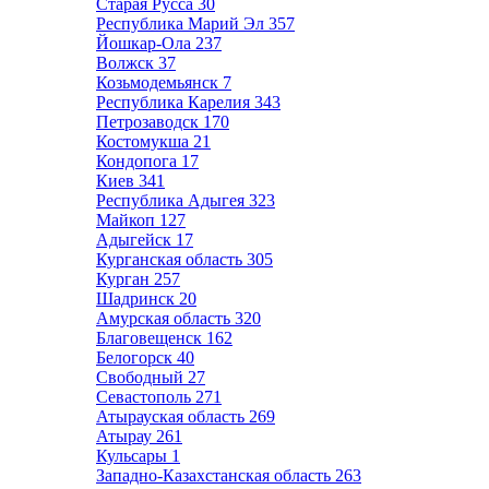
Старая Русса
30
Республика Марий Эл
357
Йошкар-Ола
237
Волжск
37
Козьмодемьянск
7
Республика Карелия
343
Петрозаводск
170
Костомукша
21
Кондопога
17
Киев
341
Республика Адыгея
323
Майкоп
127
Адыгейск
17
Курганская область
305
Курган
257
Шадринск
20
Амурская область
320
Благовещенск
162
Белогорск
40
Свободный
27
Севастополь
271
Атырауская область
269
Атырау
261
Кульсары
1
Западно-Казахстанская область
263