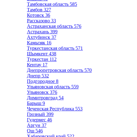
Тамбовская область
585
Тамбов
327
Котовск
36
Рассказово
33
Астраханская область
576
Астрахань
399
Ахтубинск
37
Камызяк
16
Туркестанская область
571
Шымкент
438
Туркестан
112
Кентау
17
Днепропетровская область
570
Днепр
532
Подгородное
8
Ульяновская область
559
Ульяновск
376
Димитровград
54
Барыш
9
Чеченская Республика
553
Грозный
399
Гудермес
46
Аргун
37
Ош
546
Хабаровский край
522