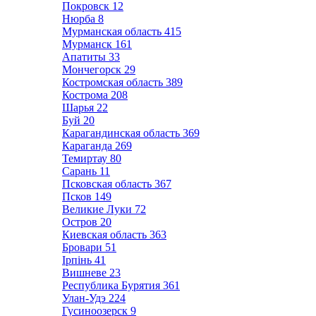
Покровск
12
Нюрба
8
Мурманская область
415
Мурманск
161
Апатиты
33
Мончегорск
29
Костромская область
389
Кострома
208
Шарья
22
Буй
20
Карагандинская область
369
Караганда
269
Темиртау
80
Сарань
11
Псковская область
367
Псков
149
Великие Луки
72
Остров
20
Киевская область
363
Бровари
51
Ірпінь
41
Вишневе
23
Республика Бурятия
361
Улан-Удэ
224
Гусиноозерск
9