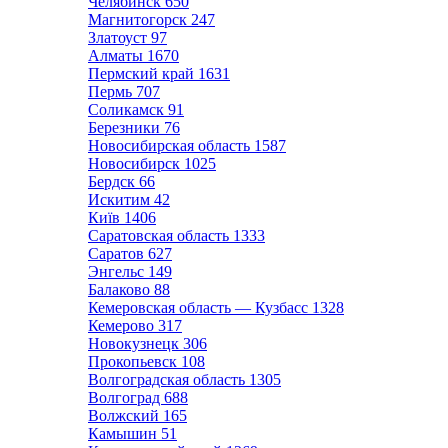
Челябинск
650
Магнитогорск
247
Златоуст
97
Алматы
1670
Пермский край
1631
Пермь
707
Соликамск
91
Березники
76
Новосибирская область
1587
Новосибирск
1025
Бердск
66
Искитим
42
Київ
1406
Саратовская область
1333
Саратов
627
Энгельс
149
Балаково
88
Кемеровская область — Кузбасс
1328
Кемерово
317
Новокузнецк
306
Прокопьевск
108
Волгоградская область
1305
Волгоград
688
Волжский
165
Камышин
51