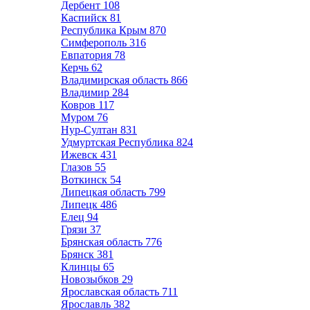
Дербент
108
Каспийск
81
Республика Крым
870
Симферополь
316
Евпатория
78
Керчь
62
Владимирская область
866
Владимир
284
Ковров
117
Муром
76
Нур-Султан
831
Удмуртская Республика
824
Ижевск
431
Глазов
55
Воткинск
54
Липецкая область
799
Липецк
486
Елец
94
Грязи
37
Брянская область
776
Брянск
381
Клинцы
65
Новозыбков
29
Ярославская область
711
Ярославль
382