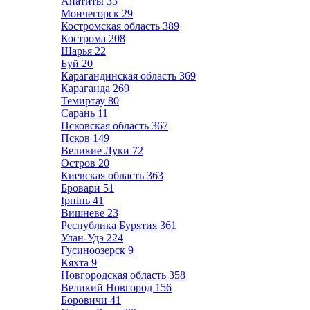
Апатиты
33
Мончегорск
29
Костромская область
389
Кострома
208
Шарья
22
Буй
20
Карагандинская область
369
Караганда
269
Темиртау
80
Сарань
11
Псковская область
367
Псков
149
Великие Луки
72
Остров
20
Киевская область
363
Бровари
51
Ірпінь
41
Вишневе
23
Республика Бурятия
361
Улан-Удэ
224
Гусиноозерск
9
Кяхта
9
Новгородская область
358
Великий Новгород
156
Боровичи
41