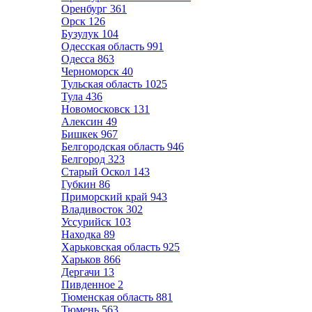
Оренбург
361
Орск
126
Бузулук
104
Одесская область
991
Одесса
863
Черноморск
40
Тульская область
1025
Тула
436
Новомосковск
131
Алексин
49
Бишкек
967
Белгородская область
946
Белгород
323
Старый Оскол
143
Губкин
86
Приморский край
943
Владивосток
302
Уссурийск
103
Находка
89
Харьковская область
925
Харьков
866
Дергачи
13
Пивденное
2
Тюменская область
881
Тюмень
563