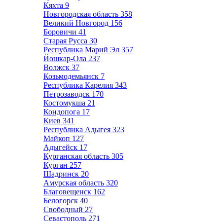
Кяхта
9
Новгородская область
358
Великий Новгород
156
Боровичи
41
Старая Русса
30
Республика Марий Эл
357
Йошкар-Ола
237
Волжск
37
Козьмодемьянск
7
Республика Карелия
343
Петрозаводск
170
Костомукша
21
Кондопога
17
Киев
341
Республика Адыгея
323
Майкоп
127
Адыгейск
17
Курганская область
305
Курган
257
Шадринск
20
Амурская область
320
Благовещенск
162
Белогорск
40
Свободный
27
Севастополь
271