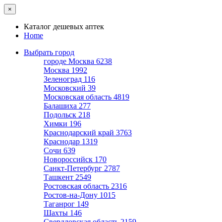
×
Каталог дешевых аптек
Home
Выбрать город
городе Москва
6238
Москва
1992
Зеленоград
116
Московский
39
Московская область
4819
Балашиха
277
Подольск
218
Химки
196
Краснодарский край
3763
Краснодар
1319
Сочи
639
Новороссийск
170
Санкт-Петербург
2787
Ташкент
2549
Ростовская область
2316
Ростов-на-Дону
1015
Таганрог
149
Шахты
146
Свердловская область
2159