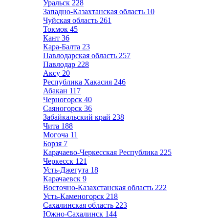
Уральск
228
Западно-Казахтанская область
10
Чуйская область
261
Токмок
45
Кант
36
Кара-Балта
23
Павлодарская область
257
Павлодар
228
Аксу
20
Республика Хакасия
246
Абакан
117
Черногорск
40
Саяногорск
36
Забайкальский край
238
Чита
188
Могоча
11
Борзя
7
Карачаево-Черкесская Республика
225
Черкесск
121
Усть-Джегута
18
Карачаевск
9
Восточно-Казахстанская область
222
Усть-Каменогорск
218
Сахалинская область
223
Южно-Сахалинск
144