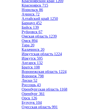
Красноярский край
1269
Красноярск
715
Норильск
86
Ачинск
72
Алтайский край
1250
Барнаул
452
Бийск
139
Рубцовск
67
Омская область
1239
Омск
894
Тара
20
Калачинск
20
Иркутская область
1224
Иркутск
595
Ангарск
132
Братск
108
Воронежская область
1224
Воронеж
798
Лиски
52
Россошь
43
Оренбургская область
1168
Оренбург
361
Орск
126
Бузулук
104
Одесская область
991