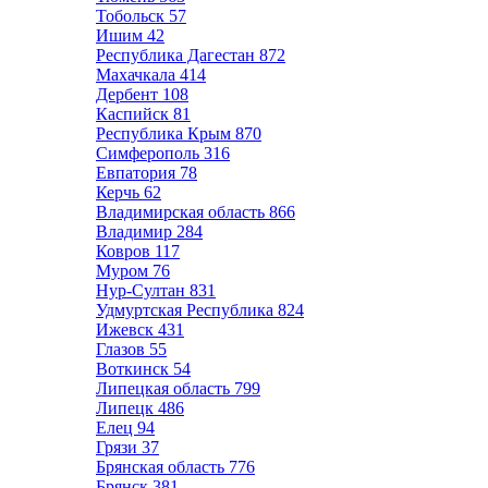
Тобольск
57
Ишим
42
Республика Дагестан
872
Махачкала
414
Дербент
108
Каспийск
81
Республика Крым
870
Симферополь
316
Евпатория
78
Керчь
62
Владимирская область
866
Владимир
284
Ковров
117
Муром
76
Нур-Султан
831
Удмуртская Республика
824
Ижевск
431
Глазов
55
Воткинск
54
Липецкая область
799
Липецк
486
Елец
94
Грязи
37
Брянская область
776
Брянск
381