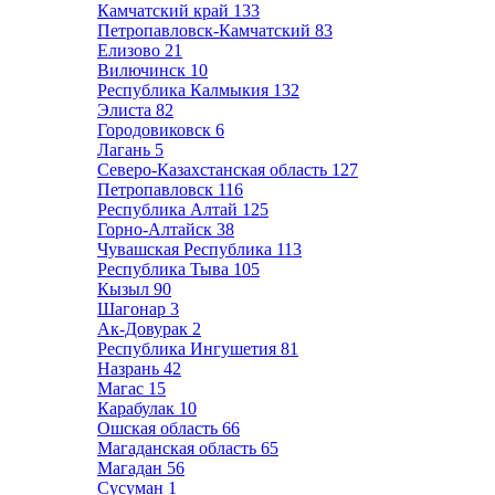
Камчатский край
133
Петропавловск-Камчатский
83
Елизово
21
Вилючинск
10
Республика Калмыкия
132
Элиста
82
Городовиковск
6
Лагань
5
Северо-Казахстанская область
127
Петропавловск
116
Республика Алтай
125
Горно-Алтайск
38
Чувашская Республика
113
Республика Тыва
105
Кызыл
90
Шагонар
3
Ак-Довурак
2
Республика Ингушетия
81
Назрань
42
Магас
15
Карабулак
10
Ошская область
66
Магаданская область
65
Магадан
56
Сусуман
1