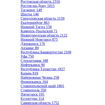
Ростовская область
2316
Ростов-на-Дону
1015
Таганрог
149
Шахты
146
Свердловская область
2159
Екатеринбург
863
Нижний Тагил
158
Каменск-Уральский
71
Нижегородская область
2122
Нижний Новгород
875
Дзержинск
176
Арзамас
89
Республика Башкортостан
2109
Уфа
750
Стерлитамак
188
Нефтекамск
90
Республика Татарстан
1827
Казань
818
Набережные Челны
258
Нижнекамск
104
Ставропольский край
1801
Ставрополь
350
Пятигорск
195
Ессентуки
114
Самарская область
1752