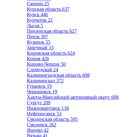
Скопин
25
Курская область
637
Курск
446
Курчатов
22
Льгов
5
Пензенская область
627
Пенза
397
Кузнецк
55
Заречный
33
Кировская область
624
Киров
426
Кирово-Чепецк
50
Слободской
24
Калининградская область
608
Калининград
372
Гурьевск
19
Черняховск
19
Ханты-Мансийский автономный округ
608
Сургут
209
Нижневартовск
138
Нефтеюганск
53
Смоленская область
595
Смоленск
262
Ярцево
42
Вязьма
41