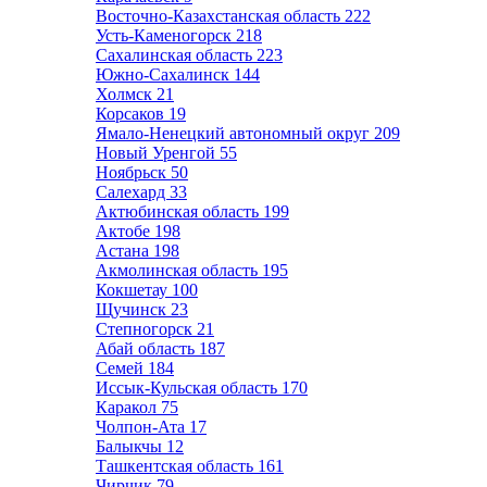
Восточно-Казахстанская область
222
Усть-Каменогорск
218
Сахалинская область
223
Южно-Сахалинск
144
Холмск
21
Корсаков
19
Ямало-Ненецкий автономный округ
209
Новый Уренгой
55
Ноябрьск
50
Салехард
33
Актюбинская область
199
Актобе
198
Астана
198
Акмолинская область
195
Кокшетау
100
Щучинск
23
Степногорск
21
Абай область
187
Семей
184
Иссык-Кульская область
170
Каракол
75
Чолпон-Ата
17
Балыкчы
12
Ташкентская область
161
Чирчик
79