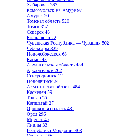
Хабаровск
367
Комсомольск-на-Амуре
97
Амурск
20
Томская область
520
Томск
357
Северск
46
Колпашево
22
Чувашская Республика — Чувашия
502
Чебоксары
329
Новочебоксарск
68
Канаш
43
Архангельская область
484
Архангельск
262
Северодвинск
111
Новодвинск
24
Алматинская область
484
Каскелен
59
Талгар
55
Капшагай
27
Орловская область
481
Орел
296
Мценск
45
Ливны
33
Республика Мордовия
463
Саранск
256