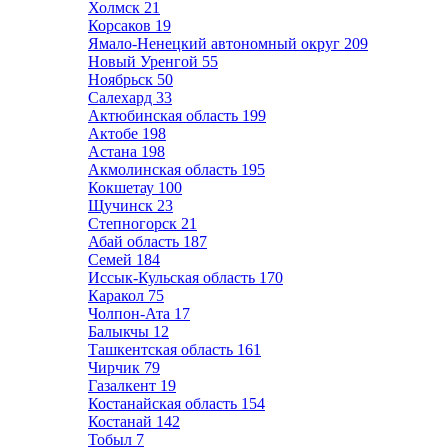
Холмск
21
Корсаков
19
Ямало-Ненецкий автономный округ
209
Новый Уренгой
55
Ноябрьск
50
Салехард
33
Актюбинская область
199
Актобе
198
Астана
198
Акмолинская область
195
Кокшетау
100
Щучинск
23
Степногорск
21
Абай область
187
Семей
184
Иссык-Кульская область
170
Каракол
75
Чолпон-Ата
17
Балыкчы
12
Ташкентская область
161
Чирчик
79
Газалкент
19
Костанайская область
154
Костанай
142
Тобыл
7