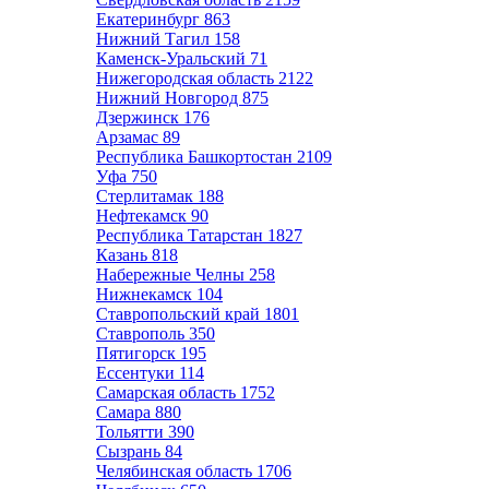
Екатеринбург
863
Нижний Тагил
158
Каменск-Уральский
71
Нижегородская область
2122
Нижний Новгород
875
Дзержинск
176
Арзамас
89
Республика Башкортостан
2109
Уфа
750
Стерлитамак
188
Нефтекамск
90
Республика Татарстан
1827
Казань
818
Набережные Челны
258
Нижнекамск
104
Ставропольский край
1801
Ставрополь
350
Пятигорск
195
Ессентуки
114
Самарская область
1752
Самара
880
Тольятти
390
Сызрань
84
Челябинская область
1706