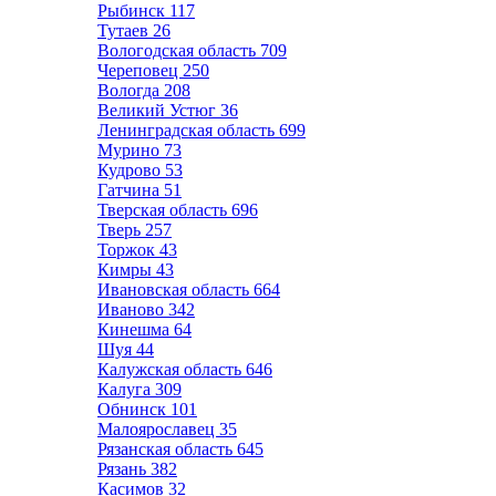
Рыбинск
117
Тутаев
26
Вологодская область
709
Череповец
250
Вологда
208
Великий Устюг
36
Ленинградская область
699
Мурино
73
Кудрово
53
Гатчина
51
Тверская область
696
Тверь
257
Торжок
43
Кимры
43
Ивановская область
664
Иваново
342
Кинешма
64
Шуя
44
Калужская область
646
Калуга
309
Обнинск
101
Малоярославец
35
Рязанская область
645
Рязань
382
Касимов
32