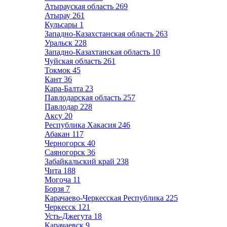
Атырауская область
269
Атырау
261
Кульсары
1
Западно-Казахстанская область
263
Уральск
228
Западно-Казахтанская область
10
Чуйская область
261
Токмок
45
Кант
36
Кара-Балта
23
Павлодарская область
257
Павлодар
228
Аксу
20
Республика Хакасия
246
Абакан
117
Черногорск
40
Саяногорск
36
Забайкальский край
238
Чита
188
Могоча
11
Борзя
7
Карачаево-Черкесская Республика
225
Черкесск
121
Усть-Джегута
18
Карачаевск
9