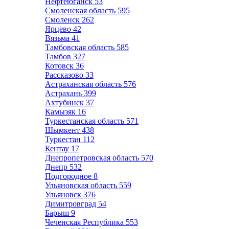
Нефтеюганск
53
Смоленская область
595
Смоленск
262
Ярцево
42
Вязьма
41
Тамбовская область
585
Тамбов
327
Котовск
36
Рассказово
33
Астраханская область
576
Астрахань
399
Ахтубинск
37
Камызяк
16
Туркестанская область
571
Шымкент
438
Туркестан
112
Кентау
17
Днепропетровская область
570
Днепр
532
Подгородное
8
Ульяновская область
559
Ульяновск
376
Димитровград
54
Барыш
9
Чеченская Республика
553