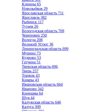
Клинцы
65
Новозыбков
29
Ярославская область
711
Ярославль
382
Рыбинск
117
Тутаев
26
Вологодская область
709
Череповец
250
Вологда
208
Великий Устюг
36
Ленинградская область
699
Мурино
73
Кудрово
53
Гатчина
51
Тверская область
696
Тверь
257
Торжок
43
Кимры
43
Ивановская область
664
Иваново
342
Кинешма
64
Шуя
44
Калужская область
646
Калуга
309