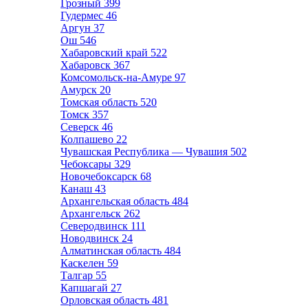
Грозный
399
Гудермес
46
Аргун
37
Ош
546
Хабаровский край
522
Хабаровск
367
Комсомольск-на-Амуре
97
Амурск
20
Томская область
520
Томск
357
Северск
46
Колпашево
22
Чувашская Республика — Чувашия
502
Чебоксары
329
Новочебоксарск
68
Канаш
43
Архангельская область
484
Архангельск
262
Северодвинск
111
Новодвинск
24
Алматинская область
484
Каскелен
59
Талгар
55
Капшагай
27
Орловская область
481